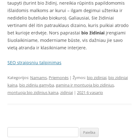
taupyti (turint bio židinį, nereikia rūpintis papildomomis
išlaidomis malkoms ar kurui – ilgam degimui užtenka ir
nedidelio buteliuko biokuro). Galiausiai, šie židiniai
vertinami dėl itin patrauklaus dizaino, kuris puikiai atrodo
bet kurioje erdvėje. Nors paprastai
bio židiniai
įrengiami
šiuolaikiniame, moderniame būste, vis dažniau jie savo
vietą atranda ir klasikiniame interjere.
SEO straipsniu talpinimas
Kategorijos:
Namams
,
Priemonės
| Žymos:
bio zidiniai
,
bio zidiniai
kaina
,
bio zidiniu gamyba
,
gamina ir montuoja bio zidinius
,
montuoja bio zidinius kaina
,
zidiniai
|
2021 6 vasario
Ieškoti: