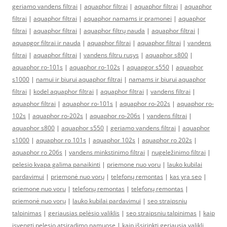
geriamo vandens filtrai
|
aquaphor filtrai
|
aquaphor filtrai
|
aquaphor
filtrai
|
aquaphor filtrai
|
aquaphor namams ir pramonei
|
aquaphor
filtrai
|
aquaphor filtrai
|
aquaphor filtrų nauda
|
aquaphor filtrai
|
aquapgor filtrai ir nauda
|
aquaphor filtrai
|
aquaphor filtrai
|
vandens
filtrai
|
aquaphor filtrai
|
vandens filtru rusys
|
aquaphor s800
|
aquaphor ro-101s
|
aquaphor ro-102s
|
aquapgor s550
|
aquaphor
s1000
|
namui ir biurui aquaphor filtrai
|
namams ir biurui aquaphor
filtrai
|
kodel aquaphor filtrai
|
aquaphor filtrai
|
vandens filtrai
|
aquaphor filtrai
|
aquaphor ro-101s
|
aquaphor ro-202s
|
aquaphor ro-
102s
|
aquaphor ro-202s
|
aquaphor ro-206s
|
vandens filtrai
|
aquaphor s800
|
aquaphor s550
|
geriamo vandens filtrai
|
aquaphor
s1000
|
aquaphor ro 101s
|
aquaphor 102s
|
aquaphor ro 202s
|
aquaphor ro 206s
|
vandens minkstinimo filtrai
|
nugeležinimo filtrai
|
pelesio kvapa galima panaikinti
|
priemone nuo voru
|
lauko kubilai
pardavimui
|
priemonė nuo vorų
|
telefonų remontas
|
kas yra seo
|
priemone nuo voru
|
telefonų remontas
|
telefonų remontas
|
priemonė nuo vorų
|
lauko kubilai pardavimui
|
seo straipsniu
talpinimas
|
geriausias pelėsio valiklis
|
seo straipsniu talpinimas
|
kaip
isvengti pelesio atsiradimo namuose
|
kaip išsirinkti geriausią valiklį