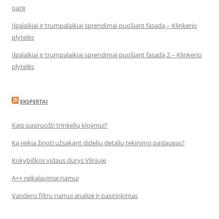
oazę
Ilgalaikiai ir trumpalaikiai sprendimai puošiant fasadą – Klinkerio
plytelės
Ilgalaikiai ir trumpalaikiai sprendimai puošiant fasadą 2 – Klinkerio
plytelės
EKSPERTAI
Kaip pasiruošti trinkelių klojimui?
Ką reikia žinoti užsakant didelių detalių tekinimo paslaugas?
Kokybiškos vidaus durys Vilniuje
A++ reikalavimai namui
Vandens filtrų namui analizė ir pasirinkimas