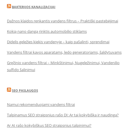
BAKTERIJOS KANALIZACIJAI
Dažnos klaidos renkantis vandens filtrus – Praktiški pastebėjimai
Kokią nano dangą rinktis automobilio stiklams
Didelis geležies kiekis vandenyje – kaip pašalinti, sprendimai
Vandens filtrai kavos aparatams, ledo generatoriams, šaldytuvams
Gręžinio vandens filtrai – Minkštinimui, Nugeležinimui, Vandenilio
sulfido šalinimui
SEO PASLAUGOS
Namui rekomenduojami vandens filtrai
Talpinamus SEO straipsnius rašo DI: Ar tai kokybiška ir naudinga?
Ar AI rašo kokybiškus SEO straipsnius talpinimui?