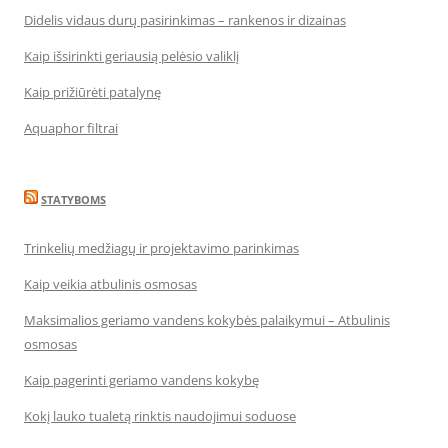
Didelis vidaus durų pasirinkimas – rankenos ir dizainas
Kaip išsirinkti geriausią pelėsio valiklį
Kaip prižiūrėti patalynę
Aquaphor filtrai
STATYBOMS
Trinkelių medžiagų ir projektavimo parinkimas
Kaip veikia atbulinis osmosas
Maksimalios geriamo vandens kokybės palaikymui – Atbulinis
osmosas
Kaip pagerinti geriamo vandens kokybę
Kokį lauko tualetą rinktis naudojimui soduose