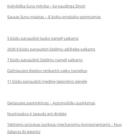
Kokybiška šunų mityba – ką naudinga žinoti
Sausas šunų maistas – iš kokių produktų gaminamas
5 būdų panaudoti lauko namelį vaikams
2026 6 būdų panaudoti žaidimų aikšteles vaikams
7 būdų panaudoti žaidimų namelį vaikams
Dažniausios klaidos renkantis vaikų namelius
11 būdų panaudoti medinę laipiojimo sienelę
Geriausias pasirinkimas – Automobilių supirkimas
Nuotraukos ir spauda ant drobės
Tekinimo procesas sunkiųjų mechanizmų komponentams – Nuo
žaliavos iki giganto