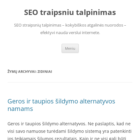
Pereiti
prie
SEO traipsniu talpinimas
turinio
SEO straipsnių talpinimas – kokybiškos atgalinės nuorodos –
efektyvi nauda verslui internete.
Meniu
ŽYMŲ ARCHYVAI:
ZIDINIAI
Geros ir taupios šildymo alternatyvos
namams
Geros ir taupios šildymo alternatyvos. Ne paslaptis, kad ne
visi savo namuose turėdami šildymo sistemą yra patenkinti
jos teikiamais šilumos rezultatais. Kaip ir ne visi gali būti