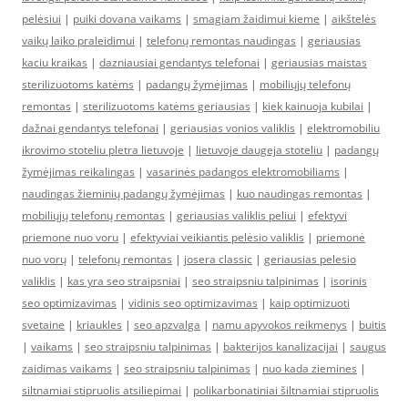
pelėsiui
|
puiki dovana vaikams
|
smagiam žaidimui kieme
|
aikštelės
vaikų laiko praleidimui
|
telefonų remontas naudingas
|
geriausias
kaciu kraikas
|
dazniausiai gendantys telefonai
|
geriausias maistas
sterilizuotoms katėms
|
padangų žymėjimas
|
mobiliųjų telefonų
remontas
|
sterilizuotoms katėms geriausias
|
kiek kainuoja kubilai
|
dažnai gendantys telefonai
|
geriausias vonios valiklis
|
elektromobiliu
ikrovimo stoteliu pletra lietuvoje
|
lietuvoje daugeja stoteliu
|
padangų
žymėjimas reikalingas
|
vasarinės padangos elektromobiliams
|
naudingas žieminių padangų žymėjimas
|
kuo naudingas remontas
|
mobiliųjų telefonų remontas
|
geriausias valiklis peliui
|
efektyvi
priemone nuo voru
|
efektyviai veikiantis pelėsio valiklis
|
priemonė
nuo vorų
|
telefonų remontas
|
josera classic
|
geriausias pelesio
valiklis
|
kas yra seo straipsniai
|
seo straipsniu talpinimas
|
isorinis
seo optimizavimas
|
vidinis seo optimizavimas
|
kaip optimizuoti
svetaine
|
kriaukles
|
seo apzvalga
|
namu apyvokos reikmenys
|
buitis
|
vaikams
|
seo straipsniu talpinimas
|
bakterijos kanalizacijai
|
saugus
zaidimas vaikams
|
seo straipsniu talpinimas
|
nuo kada ziemines
|
siltnamiai stipruolis atsiliepimai
|
polikarbonatiniai šiltnamiai stipruolis