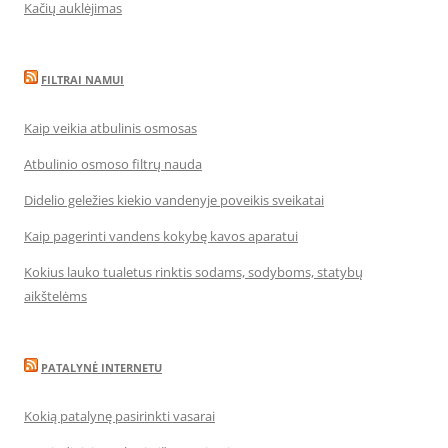
Kačių auklėjimas
FILTRAI NAMUI
Kaip veikia atbulinis osmosas
Atbulinio osmoso filtrų nauda
Didelio geležies kiekio vandenyje poveikis sveikatai
Kaip pagerinti vandens kokybę kavos aparatui
Kokius lauko tualetus rinktis sodams, sodyboms, statybų
aikštelėms
PATALYNĖ INTERNETU
Kokią patalynę pasirinkti vasarai