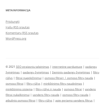
METAINFORMACIJA
Prisijungti
Įrašų RSS srautas
Komentarų RSS srautas
WordPress.org
© 2021
SEO straipsniu talpinimas
|
internetine parduotuve
|
padangų
žymėjimas
|
padangų žymėjimas
|
žieminių padangų žymėjimas
|
filtrų
rūšys
|
filtrai nugeležinimui
|
osmoso filtrai> |
osmoso filtrų nauda
|
osmoso filtrai
|
filtrų rūšys
|
minkštinimo filtrų naudojimas
|
minkštinimo sistema
|
filtrų rūšys ir nauda
|
osmoso filtrai
|
vandens
filtrai nukalkinimui
|
vandens filtrų nauda
|
osmoso filtrų nauda
|
atbulinio osmoso filtrai
|
filtrų rūšys
|
apie geriamo vandens filtrus
|