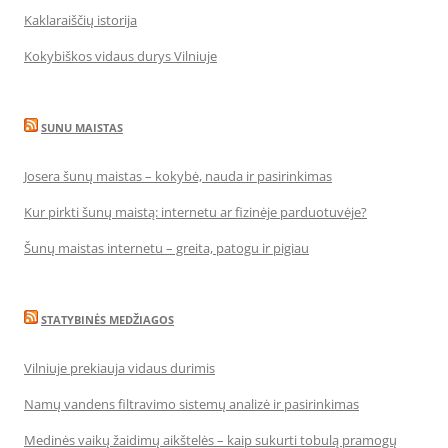
Kaklaraiščių istorija
Kokybiškos vidaus durys Vilniuje
SUNU MAISTAS
Josera šunų maistas – kokybė, nauda ir pasirinkimas
Kur pirkti šunų maistą: internetu ar fizinėje parduotuvėje?
Šunų maistas internetu – greita, patogu ir pigiau
STATYBINĖS MEDŽIAGOS
Vilniuje prekiauja vidaus durimis
Namų vandens filtravimo sistemų analizė ir pasirinkimas
Medinės vaikų žaidimų aikštelės – kaip sukurti tobulą pramogų