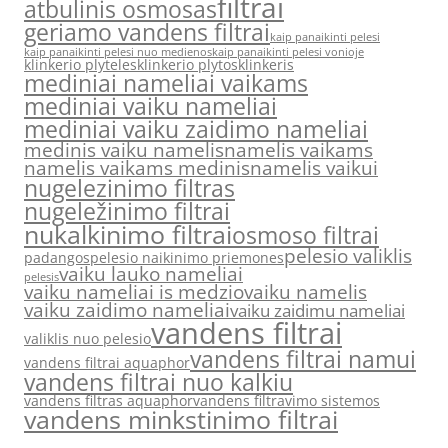
filtrai
atbulinis osmosas
geriamo vandens filtrai
kaip panaikinti pelesi
kaip panaikinti pelesi nuo medienos
kaip panaikinti pelesi vonioje
klinkerio plyteles
klinkerio plytos
klinkeris
mediniai nameliai vaikams
mediniai vaiku nameliai
mediniai vaiku zaidimo nameliai
medinis vaiku namelis
namelis vaikams
namelis vaikams medinis
namelis vaikui
nugelezinimo filtras
nugeležinimo filtrai
nukalkinimo filtrai
osmoso filtrai
pelesio valiklis
padangos
pelesio naikinimo priemones
vaiku lauko nameliai
pelesis
vaiku nameliai is medzio
vaiku namelis
vaiku zaidimo nameliai
vaiku zaidimu nameliai
vandens filtrai
valiklis nuo pelesio
vandens filtrai namui
vandens filtrai aquaphor
vandens filtrai nuo kalkiu
vandens filtras aquaphor
vandens filtravimo sistemos
vandens minkstinimo filtrai