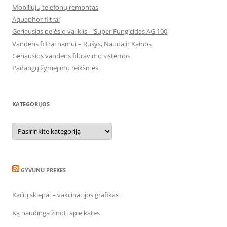
Mobiliųjų telefonų remontas
Aquaphor filtrai
Geriausias pelėsio valiklis – Super Fungicidas AG 100
Vandens filtrai namui – Rūšys, Nauda ir Kainos
Geriausios vandens filtravimo sistemos
Padangų žymėjimo reikšmės
KATEGORIJOS
Kategorijos
GYVUNU PREKES
Kačių skiepai – vakcinacijos grafikas
Ką naudinga žinoti apie kates