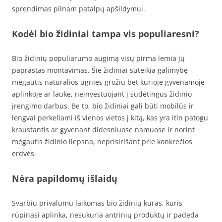
sprendimas pilnam patalpų apšildymui.
Kodėl bio židiniai tampa vis populiaresni?
Bio židinių populiarumo augimą visų pirma lemia jų
paprastas montavimas. Šie židiniai suteikia galimybę
mėgautis natūralios ugnies grožiu bet kurioje gyvenamoje
aplinkoje ar lauke, neinvestuojant į sudėtingus židinio
įrengimo darbus. Be to, bio židiniai gali būti mobilūs ir
lengvai perkeliami iš vienos vietos į kitą, kas yra itin patogu
kraustantis ar gyvenant didesniuose namuose ir norint
mėgautis židinio liepsna, neprisirišant prie konkrečios
erdvės.
Nėra papildomų išlaidų
Svarbiu privalumu laikomas bio židinių kuras, kuris
rūpinasi aplinka, nesukuria antrinių produktų ir padeda