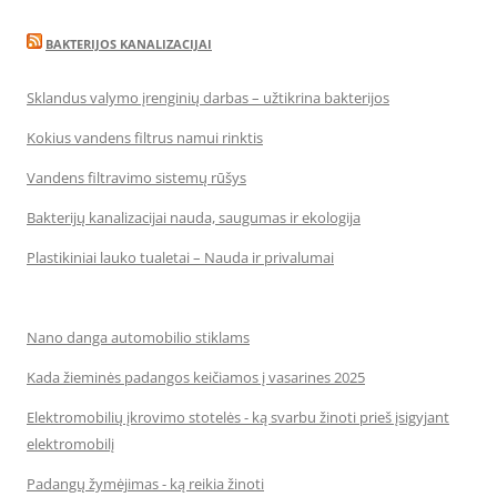
BAKTERIJOS KANALIZACIJAI
Sklandus valymo įrenginių darbas – užtikrina bakterijos
Kokius vandens filtrus namui rinktis
Vandens filtravimo sistemų rūšys
Bakterijų kanalizacijai nauda, saugumas ir ekologija
Plastikiniai lauko tualetai – Nauda ir privalumai
Nano danga automobilio stiklams
Kada žieminės padangos keičiamos į vasarines 2025
Elektromobilių įkrovimo stotelės - ką svarbu žinoti prieš įsigyjant
elektromobilį
Padangų žymėjimas - ką reikia žinoti