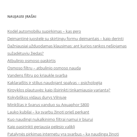
NAUJAUSI ĮRAŠAI
Kodėl automobilių supirkimas – kas gero
Deimantinė juostelė su skirtingų formų deimantais – kaip derinti
Dažniausiai užduodamas klausimas: ant kurios rankos nešiojamas
sužadėtuvių žiedas?
Atbulinio osmoso paskirtis
Osmoso filtrų – atbulinio osmoso nauda
Vandens filtrų po kriaukle svarba
Kaklaraištis ir stilius naudojant spalvas – psichologija
Kirpyklos plautuvės: kaip išsirinkti tinkamiausią variantą?
Kokybiškos vidaus durys Vilniuje
Minkštas ir švarus vanduo su Aquaphor S800
Lauko kubilai – ką svarbu žinoti prieš perkant
Kuo naudingi nukalkinimo filtrai namui ir biurui
Kaip pasirinkti geriausią pelėsio valiklį
Patalynės pirkimas internetu yra svarbus – ką naudinga žinoti