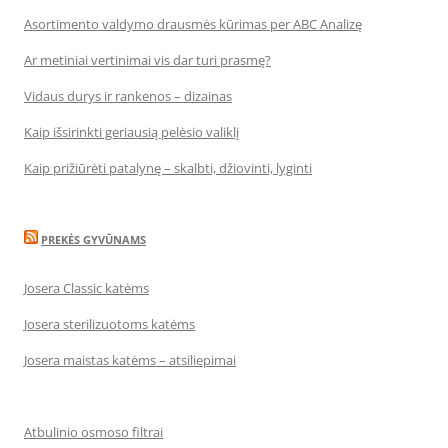
Asortimento valdymo drausmės kūrimas per ABC Analizę
Ar metiniai vertinimai vis dar turi prasmę?
Vidaus durys ir rankenos – dizainas
Kaip išsirinkti geriausią pelėsio valiklį
Kaip prižiūrėti patalynę – skalbti, džiovinti, lyginti
PREKĖS GYVŪNAMS
Josera Classic katėms
Josera sterilizuotoms katėms
Josera maistas katėms – atsiliepimai
Atbulinio osmoso filtrai