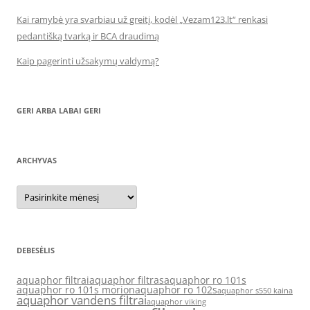
Kai ramybė yra svarbiau už greitį, kodėl „Vezam123.lt“ renkasi
pedantišką tvarką ir BCA draudimą
Kaip pagerinti užsakymų valdymą?
GERI ARBA LABAI GERI
ARCHYVAS
Archyvas
DEBESĖLIS
aquaphor filtrai
aquaphor filtras
aquaphor ro 101s
aquaphor ro 101s morion
aquaphor ro 102s
aquaphor s550 kaina
aquaphor vandens filtrai
aquaphor viking