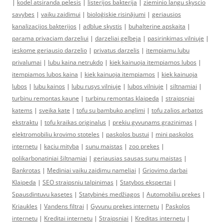
|
kodel atsiranda pelesis
|
listerijos bakterija
|
zieminio langu skyscio
savybes
|
vaiku zaidimui
|
bioloģiskie risinājumi
|
geriausios
kanalizacijos bakterijos
|
adblue skystis
|
buhalterine apskaita
|
parama privaciam darzeliui
|
darzeliai gelbeja
|
pasirinkimas vilniuje
|
ieskome geriausio darzelio
|
privatus darzelis
|
itempiamu lubu
privalumai
|
lubu kaina netrukdo
|
kiek kainuoja itempiamos lubos
|
itempiamos lubos kaina
|
kiek kainuoja itempiamos
|
kiek kainuoja
lubos
|
lubu kainos
|
lubu rusys vilniuje
|
lubos vilniuje
|
siltnamiai
|
turbinu remontas kaune
|
turbinu remontas klaipeda
|
straipsniai
katems
|
sveika kate
|
tofu su bambuko anglimi
|
tofu zalios arbatos
ekstraktu
|
tofu kraikas originalus
|
prekiu gyvunams grazinimas
|
elektromobiliu krovimo stoteles
|
paskolos bustui
|
mini paskolos
internetu
|
kaciu mityba
|
sunu maistas
|
zoo prekes
|
polikarbonatiniai šiltnamiai
|
geriausias sausas sunu maistas
|
Bankrotas
|
Mediniai vaiku zaidimu nameliai
|
Griovimo darbai
Klaipeda
|
SEO straipsniu talpinimas
|
Statybos ekspertai
|
Spausdintuvu kasetes
|
Statybinės medžiagos
|
Automobiliu prekes
|
Kriaukles
|
Vandens filtrai
|
Gyvunu prekes internetu
|
Paskolos
internetu
|
Kreditai internetu
|
Straipsniai
|
Kreditas internetu
|