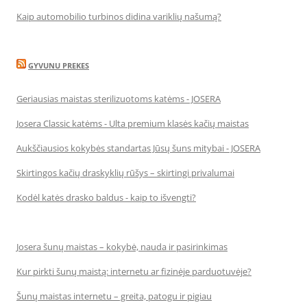
Kaip automobilio turbinos didina variklių našumą?
GYVUNU PREKES
Geriausias maistas sterilizuotoms katėms - JOSERA
Josera Classic katėms - Ulta premium klasės kačių maistas
Aukščiausios kokybės standartas Jūsų šuns mitybai - JOSERA
Skirtingos kačių draskyklių rūšys – skirtingi privalumai
Kodėl katės drasko baldus - kaip to išvengti?
Josera šunų maistas – kokybė, nauda ir pasirinkimas
Kur pirkti šunų maistą: internetu ar fizinėje parduotuvėje?
Šunų maistas internetu – greita, patogu ir pigiau