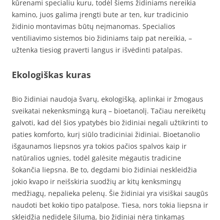
kūrenami specialiu kuru, todėl šiems židiniams nereikia
kamino, juos galima įrengti bute ar ten, kur tradicinio
židinio montavimas būtų neįmanomas. Specialios
ventiliavimo sistemos bio židiniams taip pat nereikia, –
užtenka tiesiog praverti langus ir išvėdinti patalpas.
Ekologiškas kuras
Bio židiniai naudoja švarų, ekologišką, aplinkai ir žmogaus
sveikatai nekenksmingą kurą – bioetanolį. Tačiau nereikėtų
galvoti, kad dėl šios ypatybės bio židiniai negali užtikrinti to
paties komforto, kurį siūlo tradiciniai židiniai. Bioetanolio
išgaunamos liepsnos yra tokios pačios spalvos kaip ir
natūralios ugnies, todėl galėsite mėgautis tradicine
šokančia liepsna. Be to, degdami bio židiniai neskleidžia
jokio kvapo ir neišskiria suodžių ar kitų kenksmingų
medžiagų, nepalieka pelenų. Šie židiniai yra visiškai saugūs
naudoti bet kokio tipo patalpose. Tiesa, nors tokia liepsna ir
skleidžia nedidelę šilumą, bio židiniai nėra tinkamas