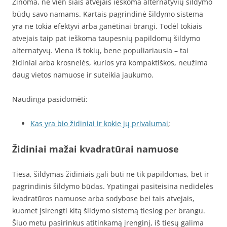
Žinoma, ne vien šiais atvejais ieškoma alternatyvių šildymo
būdų savo namams. Kartais pagrindinė šildymo sistema
yra ne tokia efektyvi arba ganėtinai brangi. Todėl tokiais
atvejais taip pat ieškoma taupesnių papildomų šildymo
alternatyvų. Viena iš tokių, bene populiariausia – tai
židiniai arba krosnelės, kurios yra kompaktiškos, neužima
daug vietos namuose ir suteikia jaukumo.
Naudinga pasidomėti:
Kas yra bio židiniai ir kokie jų privalumai
;
Židiniai mažai kvadratūrai namuose
Tiesa, šildymas židiniais gali būti ne tik papildomas, bet ir
pagrindinis šildymo būdas. Ypatingai pasiteisina nedidelės
kvadratūros namuose arba sodybose bei tais atvejais,
kuomet įsirengti kitą šildymo sistemą tiesiog per brangu.
Šiuo metu pasirinkus atitinkamą įrenginį, iš tiesų galima