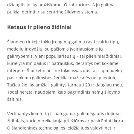
džiaugtis jo ilgaamžiškumu. O kai kuriuos iš jų galima
puikiai derinti ir su centrine šildymo sistema.
Ketaus ir plieno židiniai
Šiandien rinkoje tokių įrenginių galima rasti įvairių tipų,
modelių ir dydžių, su pačiomis įvairiausiomis jų
galimybėmis. Vieni populiariausių – tai plieniniai židiniai,
kurie yra itin dailūs ir patrauklūs, derantys bet kokiame
interjere. Štai ketiniai – ne tokie išvaizdūs, o ir jų modelių
pasirinkimo galimybės ženkliai mažesnės nei plieninių.
Tačiau šie ilgaamžiai, galintys tarnauti 20 ir daugiau metų.
Todėl neretai naudojami kaip pagrindinis namų šildymo
šaltinis.
Vertinantys komfortą ir patogumą, gali mėgautis dujiniais
židiniais, kurie nereikalauja priežiūros ar pasirūpinti kuru.
O šiandieninės technologijos leidžia juos valdyti net ir