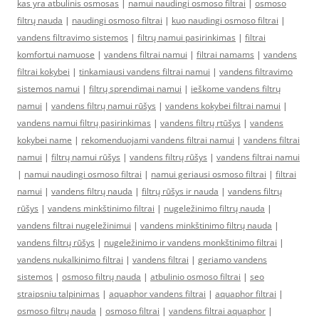
kas yra atbulinis osmosas
|
namui naudingi osmoso filtrai
|
osmoso
filtrų nauda
|
naudingi osmoso filtrai
|
kuo naudingi osmoso filtrai
|
vandens filtravimo sistemos
|
filtrų namui pasirinkimas
|
filtrai
komfortui namuose
|
vandens filtrai namui
|
filtrai namams
|
vandens
filtrai kokybei
|
tinkamiausi vandens filtrai namui
|
vandens filtravimo
sistemos namui
|
filtrų sprendimai namui
|
ieškome vandens filtrų
namui
|
vandens filtrų namui rūšys
|
vandens kokybei filtrai namui
|
vandens namui filtrų pasirinkimas
|
vandens filtrų rtūšys
|
vandens
kokybei name
|
rekomenduojami vandens filtrai namui
|
vandens filtrai
namui
|
filtrų namui rūšys
|
vandens filtrų rūšys
|
vandens filtrai namui
|
namui naudingi osmoso filtrai
|
namui geriausi osmoso filtrai
|
filtrai
namui
|
vandens filtrų nauda
|
filtrų rūšys ir nauda
|
vandens filtrų
rūšys
|
vandens minkštinimo filtrai
|
nugeležinimo filtrų nauda
|
vandens filtrai nugeležinimui
|
vandens minkštinimo filtrų nauda
|
vandens filtrų rūšys
|
nugeležinimo ir vandens monkštinimo filtrai
|
vandens nukalkinimo filtrai
|
vandens filtrai
|
geriamo vandens
sistemos
|
osmoso filtrų nauda
|
atbulinio osmoso filtrai
|
seo
straipsniu talpinimas
|
aquaphor vandens filtrai
|
aquaphor filtrai
|
osmoso filtrų nauda
|
osmoso filtrai
|
vandens filtrai aquaphor
|