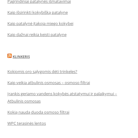
Pagrindiniai patalynės išmatavimai
Kaip išsirinkti kokybišką patalynę
Kaip patalynė įtakoja miego kokybei
Kaip dažnai reikia keisti patalynę
KLINKERIS
Kokiomis oro sąlygomis dėti trinkeles?
Kaip veikia atbulinis osmosas – osmoso filtrai
Įrankis geriamo vandens kokybės atstatymui ir palaikymui –
Atbulinis osmosas
Kokią naudą duoda osmoso filtrai
WPC terasinės lentos