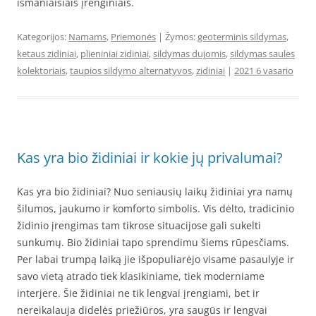
išmaniaisiais įrenginiais.
Kategorijos:
Namams
,
Priemonės
| Žymos:
geoterminis sildymas
,
ketaus zidiniai
,
plieniniai zidiniai
,
sildymas dujomis
,
sildymas saules
kolektoriais
,
taupios sildymo alternatyvos
,
zidiniai
|
2021 6 vasario
Kas yra bio židiniai ir kokie jų privalumai?
Kas yra bio židiniai? Nuo seniausių laikų židiniai yra namų
šilumos, jaukumo ir komforto simbolis. Vis dėlto, tradicinio
židinio įrengimas tam tikrose situacijose gali sukelti
sunkumų. Bio židiniai tapo sprendimu šiems rūpesčiams.
Per labai trumpą laiką jie išpopuliarėjo visame pasaulyje ir
savo vietą atrado tiek klasikiniame, tiek moderniame
interjere. Šie židiniai ne tik lengvai įrengiami, bet ir
nereikalauja didelės priežiūros, yra saugūs ir lengvai