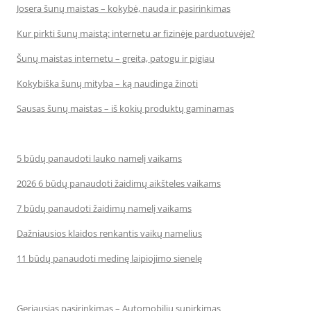
Josera šunų maistas – kokybė, nauda ir pasirinkimas
Kur pirkti šunų maistą: internetu ar fizinėje parduotuvėje?
Šunų maistas internetu – greita, patogu ir pigiau
Kokybiška šunų mityba – ką naudinga žinoti
Sausas šunų maistas – iš kokių produktų gaminamas
5 būdų panaudoti lauko namelį vaikams
2026 6 būdų panaudoti žaidimų aikšteles vaikams
7 būdų panaudoti žaidimų namelį vaikams
Dažniausios klaidos renkantis vaikų namelius
11 būdų panaudoti medinę laipiojimo sienelę
Geriausias pasirinkimas – Automobilių supirkimas