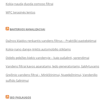
Kokią naudą duoda osmoso filtrai
WPC terasinės lentos
BAKTERIJOS KANALIZACIJAI
Dažnos klaidos renkantis vandens filtrus – Praktiški pastebėjimai
Kokią nano dangą rinktis automobilio stiklams
Didelis geležies kiekis vandenyje – kaip pašalinti, sprendimai
Vandens filtrai kavos aparatams, ledo generatoriams, šaldytuvams
Gręžinio vandens filtrai – Minkštinimui, Nugeležinimui, Vandenilio
sulfido šalinimui
SEO PASLAUGOS