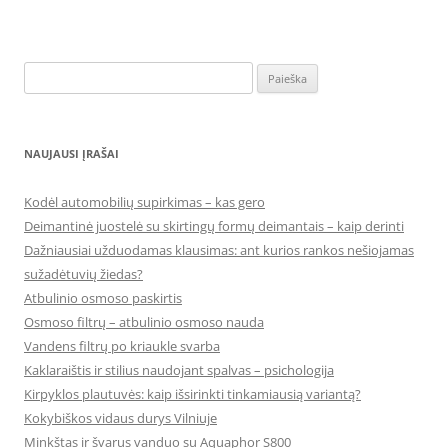
Ieškoti:
NAUJAUSI ĮRAŠAI
Kodėl automobilių supirkimas – kas gero
Deimantinė juostelė su skirtingų formų deimantais – kaip derinti
Dažniausiai užduodamas klausimas: ant kurios rankos nešiojamas
sužadėtuvių žiedas?
Atbulinio osmoso paskirtis
Osmoso filtrų – atbulinio osmoso nauda
Vandens filtrų po kriaukle svarba
Kaklaraištis ir stilius naudojant spalvas – psichologija
Kirpyklos plautuvės: kaip išsirinkti tinkamiausią variantą?
Kokybiškos vidaus durys Vilniuje
Minkštas ir švarus vanduo su Aquaphor S800