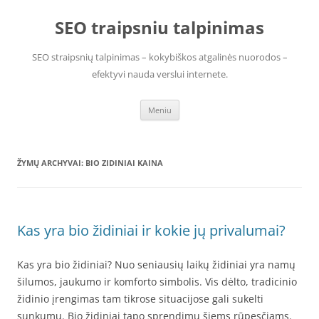
Pereiti
prie
SEO traipsniu talpinimas
turinio
SEO straipsnių talpinimas – kokybiškos atgalinės nuorodos –
efektyvi nauda verslui internete.
Meniu
ŽYMŲ ARCHYVAI:
BIO ZIDINIAI KAINA
Kas yra bio židiniai ir kokie jų privalumai?
Kas yra bio židiniai? Nuo seniausių laikų židiniai yra namų
šilumos, jaukumo ir komforto simbolis. Vis dėlto, tradicinio
židinio įrengimas tam tikrose situacijose gali sukelti
sunkumų. Bio židiniai tapo sprendimu šiems rūpesčiams.