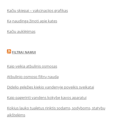
Kačių skiepai – vakcinacijos grafikas
Ką naudinga žinoti apie kates
Kačių auklėjimas
FILTRAI NAMUI
Kaip veikia atbulinis osmosas
Atbulinio osmoso filtrų nauda
Didelio geležies kiekio vandenyje poveikis sveikatai
Kaip pagerinti vandens kokybę kavos aparatui
Kokius lauko tualetus rinktis sodams, sodyboms, statybų
aikštelėms