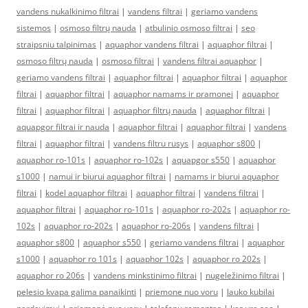
vandens nukalkinimo filtrai
|
vandens filtrai
|
geriamo vandens
sistemos
|
osmoso filtrų nauda
|
atbulinio osmoso filtrai
|
seo
straipsniu talpinimas
|
aquaphor vandens filtrai
|
aquaphor filtrai
|
osmoso filtrų nauda
|
osmoso filtrai
|
vandens filtrai aquaphor
|
geriamo vandens filtrai
|
aquaphor filtrai
|
aquaphor filtrai
|
aquaphor
filtrai
|
aquaphor filtrai
|
aquaphor namams ir pramonei
|
aquaphor
filtrai
|
aquaphor filtrai
|
aquaphor filtrų nauda
|
aquaphor filtrai
|
aquapgor filtrai ir nauda
|
aquaphor filtrai
|
aquaphor filtrai
|
vandens
filtrai
|
aquaphor filtrai
|
vandens filtru rusys
|
aquaphor s800
|
aquaphor ro-101s
|
aquaphor ro-102s
|
aquapgor s550
|
aquaphor
s1000
|
namui ir biurui aquaphor filtrai
|
namams ir biurui aquaphor
filtrai
|
kodel aquaphor filtrai
|
aquaphor filtrai
|
vandens filtrai
|
aquaphor filtrai
|
aquaphor ro-101s
|
aquaphor ro-202s
|
aquaphor ro-
102s
|
aquaphor ro-202s
|
aquaphor ro-206s
|
vandens filtrai
|
aquaphor s800
|
aquaphor s550
|
geriamo vandens filtrai
|
aquaphor
s1000
|
aquaphor ro 101s
|
aquaphor 102s
|
aquaphor ro 202s
|
aquaphor ro 206s
|
vandens minkstinimo filtrai
|
nugeležinimo filtrai
|
pelesio kvapa galima panaikinti
|
priemone nuo voru
|
lauko kubilai