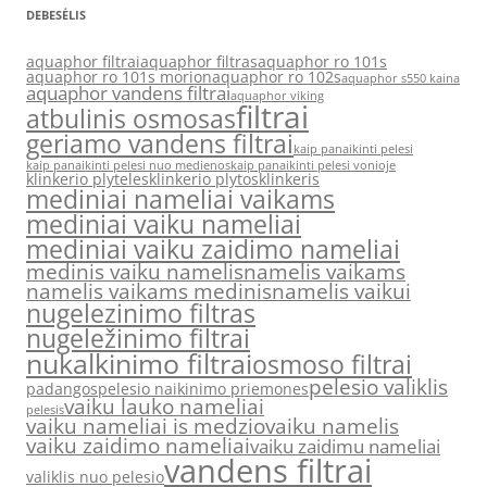
DEBESĖLIS
aquaphor filtrai
aquaphor filtras
aquaphor ro 101s
aquaphor ro 101s morion
aquaphor ro 102s
aquaphor s550 kaina
aquaphor vandens filtrai
aquaphor viking
filtrai
atbulinis osmosas
geriamo vandens filtrai
kaip panaikinti pelesi
kaip panaikinti pelesi nuo medienos
kaip panaikinti pelesi vonioje
klinkerio plyteles
klinkerio plytos
klinkeris
mediniai nameliai vaikams
mediniai vaiku nameliai
mediniai vaiku zaidimo nameliai
medinis vaiku namelis
namelis vaikams
namelis vaikams medinis
namelis vaikui
nugelezinimo filtras
nugeležinimo filtrai
nukalkinimo filtrai
osmoso filtrai
pelesio valiklis
padangos
pelesio naikinimo priemones
vaiku lauko nameliai
pelesis
vaiku nameliai is medzio
vaiku namelis
vaiku zaidimo nameliai
vaiku zaidimu nameliai
vandens filtrai
valiklis nuo pelesio