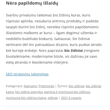
Nėra papildomų išlaidų
Svarbiu privalumu laikomas bio židinių kuras, kuris
rūpinasi aplinka, nesukuria antrinių produktų ir padeda
taupyti (turint bio židinį, nereikia rūpintis papildomomis
išlaidomis malkoms ar kurui – ilgam degimui užtenka ir
nedidelio buteliuko biokuro). Galiausiai, šie židiniai
vertinami dėl itin patrauklaus dizaino, kuris puikiai atrodo
bet kurioje erdvėje. Nors paprastai
bio židiniai
įrengiami
šiuolaikiniame, moderniame būste, vis dažniau jie savo
vietą atranda ir klasikiniame interjere.
SEO straipsniu talpinimas
Kategorijos:
Namams
,
Priemonės
| Žymos:
bio zidiniai
,
bio zidiniai
kaina
,
bio zidiniu gamyba
,
gamina ir montuoja bio zidinius
,
montuoja bio zidinius kaina
,
zidiniai
|
2021 6 vasario