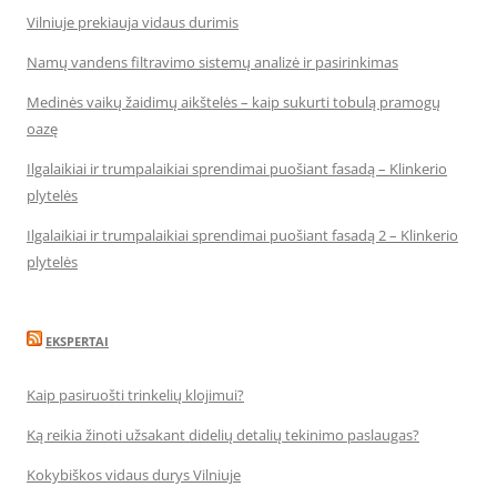
Vilniuje prekiauja vidaus durimis
Namų vandens filtravimo sistemų analizė ir pasirinkimas
Medinės vaikų žaidimų aikštelės – kaip sukurti tobulą pramogų
oazę
Ilgalaikiai ir trumpalaikiai sprendimai puošiant fasadą – Klinkerio
plytelės
Ilgalaikiai ir trumpalaikiai sprendimai puošiant fasadą 2 – Klinkerio
plytelės
EKSPERTAI
Kaip pasiruošti trinkelių klojimui?
Ką reikia žinoti užsakant didelių detalių tekinimo paslaugas?
Kokybiškos vidaus durys Vilniuje