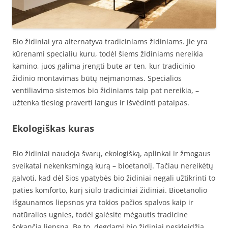
Bio židiniai yra alternatyva tradiciniams židiniams. Jie yra
kūrenami specialiu kuru, todėl šiems židiniams nereikia
kamino, juos galima įrengti bute ar ten, kur tradicinio
židinio montavimas būtų neįmanomas. Specialios
ventiliavimo sistemos bio židiniams taip pat nereikia, –
užtenka tiesiog praverti langus ir išvėdinti patalpas.
Ekologiškas kuras
Bio židiniai naudoja švarų, ekologišką, aplinkai ir žmogaus
sveikatai nekenksmingą kurą – bioetanolį. Tačiau nereikėtų
galvoti, kad dėl šios ypatybės bio židiniai negali užtikrinti to
paties komforto, kurį siūlo tradiciniai židiniai. Bioetanolio
išgaunamos liepsnos yra tokios pačios spalvos kaip ir
natūralios ugnies, todėl galėsite mėgautis tradicine
šokančia liepsna. Be to, degdami bio židiniai neskleidžia