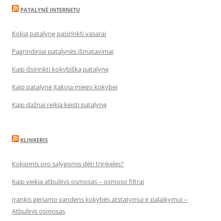
PATALYNĖ INTERNETU
Kokią patalynę pasirinkti vasarai
Pagrindiniai patalynės išmatavimai
Kaip išsirinkti kokybišką patalynę
Kaip patalynė įtakoja miego kokybei
Kaip dažnai reikia keisti patalynę
KLINKERIS
Kokiomis oro sąlygomis dėti trinkeles?
Kaip veikia atbulinis osmosas – osmoso filtrai
Įrankis geriamo vandens kokybės atstatymui ir palaikymui –
Atbulinis osmosas