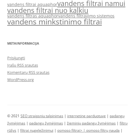
vandens filtrai namui
vandens filtrai aquaphor
vandens filtrai nuo kalkiu
vandens filtras aquaphor
vandens filtravimo sistemos
vandens minkstinimo filtrai
METAINFORMACIJA
Prisijungti
Įrašų RSS srautas
Komentarų RSS srautas
WordPress.org
© 2021
SEO straipsniu talpinimas
|
internetine parduotuve
|
padangų
žymėjimas
|
padangų žymėjimas
|
žieminių padangų žymėjimas
|
filtrų
rūšys
|
filtrai nugeležinimui
|
osmoso filtrai> |
osmoso filtrų nauda
|