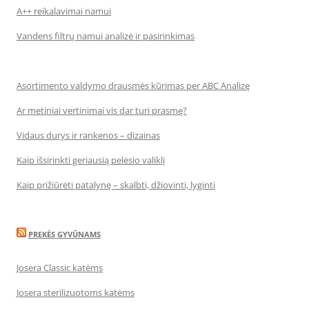
A++ reikalavimai namui
Vandens filtrų namui analizė ir pasirinkimas
Asortimento valdymo drausmės kūrimas per ABC Analizę
Ar metiniai vertinimai vis dar turi prasmę?
Vidaus durys ir rankenos – dizainas
Kaip išsirinkti geriausią pelėsio valiklį
Kaip prižiūrėti patalynę – skalbti, džiovinti, lyginti
PREKĖS GYVŪNAMS
Josera Classic katėms
Josera sterilizuotoms katėms