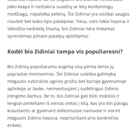
jokio kvapo ir neišskiria suodžių ar kitų kenksmingų
medžiagų, nepalieka pelenų. Šie židiniai yra visiškai saugūs
naudoti bet kokio tipo patalpose. Tiesa, nors tokia liepsna ir
skleidžia nedidelę šilumą, bio židiniai nėra tinkamas
sprendimas pilnam patalpų apšildymui.
Kodėl bio židiniai tampa vis populiaresni?
Bio židinių populiarumo augimą visų pirma lemia jų
paprastas montavimas. Šie židiniai suteikia galimybę
mėgautis natūralios ugnies grožiu bet kurioje gyvenamoje
aplinkoje ar lauke, neinvestuojant į sudėtingus židinio
įrengimo darbus. Be to, bio židiniai gali būti mobilūs ir
lengvai perkeliami iš vienos vietos į kitą, kas yra itin patogu
kraustantis ar gyvenant didesniuose namuose ir norint
mėgautis židinio liepsna, neprisirišant prie konkrečios
erdvės.