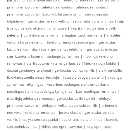
pardavimui
|
priemonė nuo vorų
|
telefonų remontas
|
kas yra seo
|
priemone nuo voru
|
telefonų remontas
|
telefonų remontas
|
priemonė nuo vorų
|
lauko kubilai pardavimui
|
seo straipsniu
talpinimas
|
geriausias pelėsio valiklis
|
seo straipsniu talpinimas
|
kaip
isvengti pelesio atsiradimo namuose
|
kaip išsirinkti geriausią valiklį
pelėsiui
|
puiki dovana vaikams
|
smagiam žaidimui kieme
|
aikštelės
vaikų laiko praleidimui
|
telefonų remontas naudingas
|
geriausias
kaciu kraikas
|
dazniausiai gendantys telefonai
|
geriausias maistas
sterilizuotoms katėms
|
padangų žymėjimas
|
mobiliųjų telefonų
remontas
|
sterilizuotoms katėms geriausias
|
kiek kainuoja kubilai
|
dažnai gendantys telefonai
|
geriausias vonios valiklis
|
elektromobiliu
ikrovimo stoteliu pletra lietuvoje
|
lietuvoje daugeja stoteliu
|
padangų
žymėjimas reikalingas
|
vasarinės padangos elektromobiliams
|
naudingas žieminių padangų žymėjimas
|
kuo naudingas remontas
|
mobiliųjų telefonų remontas
|
geriausias valiklis peliui
|
efektyvi
priemone nuo voru
|
efektyviai veikiantis pelėsio valiklis
|
priemonė
nuo vorų
|
telefonų remontas
|
josera classic
|
geriausias pelesio
valiklis
|
kas yra seo straipsniai
|
seo straipsniu talpinimas
|
isorinis
seo optimizavimas
|
vidinis seo optimizavimas
|
kaip optimizuoti