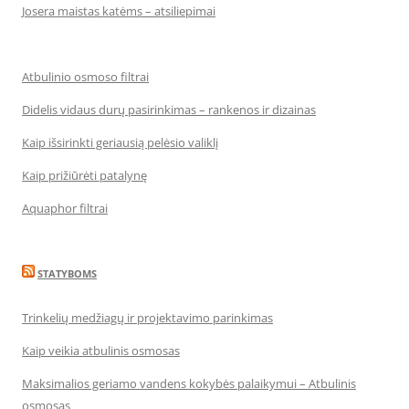
Josera maistas katėms – atsiliepimai
Atbulinio osmoso filtrai
Didelis vidaus durų pasirinkimas – rankenos ir dizainas
Kaip išsirinkti geriausią pelėsio valiklį
Kaip prižiūrėti patalynę
Aquaphor filtrai
STATYBOMS
Trinkelių medžiagų ir projektavimo parinkimas
Kaip veikia atbulinis osmosas
Maksimalios geriamo vandens kokybės palaikymui – Atbulinis
osmosas