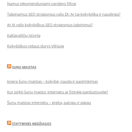
Namui rekomenduojami vandens filtrai
Talpinamus SEO straipsnius rašo DI: Ar tai kokybiška ir naudinga?
Ar AI rašo kokybiškus SEO straipsnius talpinimui?
Kaklaraiščių istorija
Kokybiškos vidaus durys Vilniuje
SUNU MAISTAS
Josera šunų maistas – kokybė, nauda ir pasirinkimas
Kur pirkti šunų maistą: internetu ar fizinėje parduotuvėje?
Šunų maistas internetu – greita, patogu ir pigiau
STATYBINĖS MEDŽIAGOS