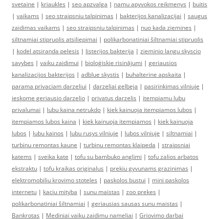
svetaine
|
kriaukles
|
seo apzvalga
|
namu apyvokos reikmenys
|
buitis
|
vaikams
|
seo straipsniu talpinimas
|
bakterijos kanalizacijai
|
saugus
zaidimas vaikams
|
seo straipsniu talpinimas
|
nuo kada ziemines
|
siltnamiai stipruolis atsiliepimai
|
polikarbonatiniai šiltnamiai stipruolis
|
kodel atsiranda pelesis
|
listerijos bakterija
|
zieminio langu skyscio
savybes
|
vaiku zaidimui
|
bioloģiskie risinājumi
|
geriausios
kanalizacijos bakterijos
|
adblue skystis
|
buhalterine apskaita
|
parama privaciam darzeliui
|
darzeliai gelbeja
|
pasirinkimas vilniuje
|
ieskome geriausio darzelio
|
privatus darzelis
|
itempiamu lubu
privalumai
|
lubu kaina netrukdo
|
kiek kainuoja itempiamos lubos
|
itempiamos lubos kaina
|
kiek kainuoja itempiamos
|
kiek kainuoja
lubos
|
lubu kainos
|
lubu rusys vilniuje
|
lubos vilniuje
|
siltnamiai
|
turbinu remontas kaune
|
turbinu remontas klaipeda
|
straipsniai
katems
|
sveika kate
|
tofu su bambuko anglimi
|
tofu zalios arbatos
ekstraktu
|
tofu kraikas originalus
|
prekiu gyvunams grazinimas
|
elektromobiliu krovimo stoteles
|
paskolos bustui
|
mini paskolos
internetu
|
kaciu mityba
|
sunu maistas
|
zoo prekes
|
polikarbonatiniai šiltnamiai
|
geriausias sausas sunu maistas
|
Bankrotas
|
Mediniai vaiku zaidimu nameliai
|
Griovimo darbai