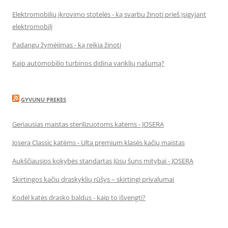
Elektromobilių įkrovimo stotelės - ką svarbu žinoti prieš įsigyjant
elektromobilį
Padangų žymėjimas - ką reikia žinoti
Kaip automobilio turbinos didina variklių našumą?
GYVUNU PREKES
Geriausias maistas sterilizuotoms katėms - JOSERA
Josera Classic katėms - Ulta premium klasės kačių maistas
Aukščiausios kokybės standartas Jūsų šuns mitybai - JOSERA
Skirtingos kačių draskyklių rūšys – skirtingi privalumai
Kodėl katės drasko baldus - kaip to išvengti?