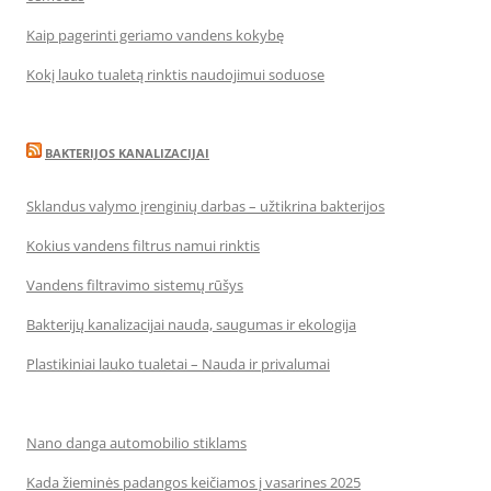
Kaip pagerinti geriamo vandens kokybę
Kokį lauko tualetą rinktis naudojimui soduose
BAKTERIJOS KANALIZACIJAI
Sklandus valymo įrenginių darbas – užtikrina bakterijos
Kokius vandens filtrus namui rinktis
Vandens filtravimo sistemų rūšys
Bakterijų kanalizacijai nauda, saugumas ir ekologija
Plastikiniai lauko tualetai – Nauda ir privalumai
Nano danga automobilio stiklams
Kada žieminės padangos keičiamos į vasarines 2025