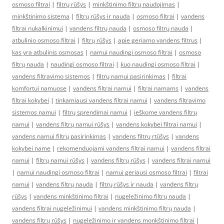
osmoso filtrai
|
filtrų rūšys
|
minkštinimo filtrų naudojimas
|
minkštinimo sistema
|
filtrų rūšys ir nauda
|
osmoso filtrai
|
vandens
filtrai nukalkinimui
|
vandens filtrų nauda
|
osmoso filtrų nauda
|
atbulinio osmoso filtrai
|
filtrų rūšys
|
apie geriamo vandens filtrus
|
kas yra atbulinis osmosas
|
namui naudingi osmoso filtrai
|
osmoso
filtrų nauda
|
naudingi osmoso filtrai
|
kuo naudingi osmoso filtrai
|
vandens filtravimo sistemos
|
filtrų namui pasirinkimas
|
filtrai
komfortui namuose
|
vandens filtrai namui
|
filtrai namams
|
vandens
filtrai kokybei
|
tinkamiausi vandens filtrai namui
|
vandens filtravimo
sistemos namui
|
filtrų sprendimai namui
|
ieškome vandens filtrų
namui
|
vandens filtrų namui rūšys
|
vandens kokybei filtrai namui
|
vandens namui filtrų pasirinkimas
|
vandens filtrų rtūšys
|
vandens
kokybei name
|
rekomenduojami vandens filtrai namui
|
vandens filtrai
namui
|
filtrų namui rūšys
|
vandens filtrų rūšys
|
vandens filtrai namui
|
namui naudingi osmoso filtrai
|
namui geriausi osmoso filtrai
|
filtrai
namui
|
vandens filtrų nauda
|
filtrų rūšys ir nauda
|
vandens filtrų
rūšys
|
vandens minkštinimo filtrai
|
nugeležinimo filtrų nauda
|
vandens filtrai nugeležinimui
|
vandens minkštinimo filtrų nauda
|
vandens filtrų rūšys
|
nugeležinimo ir vandens monkštinimo filtrai
|