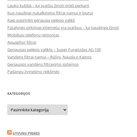
Lauko kubilai – ką svarbu žinoti prieš perkant
Kuo naudingi nukalkinimo filtrai namui ir biurui
Kaip pasirinkti geriausią pelėsio valiklį
Patalynės pirkimas internetu yra svarbus – ką naudinga žinoti
Mobiliųjų telefonų remontas
Aquaphor filtrai
Geriausias pelėsio valiklis – Super Fungicidas AG 100
Vandens filtrai namui – Rūšys, Nauda ir Kainos
Geriausios vandens filtravimo sistemos
Padangų žymėjimo reikšmės
KATEGORIJOS
Kategorijos
GYVUNU PREKES