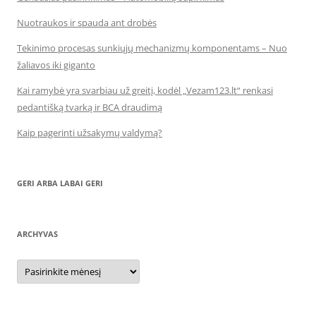
Nuotraukos ir spauda ant drobės
Tekinimo procesas sunkiųjų mechanizmų komponentams – Nuo
žaliavos iki giganto
Kai ramybė yra svarbiau už greitį, kodėl „Vezam123.lt“ renkasi
pedantišką tvarką ir BCA draudimą
Kaip pagerinti užsakymų valdymą?
GERI ARBA LABAI GERI
ARCHYVAS
Archyvas