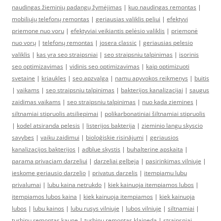
naudingas žieminių padangų žymėjimas
|
kuo naudingas remontas
|
mobiliųjų telefonų remontas
|
geriausias valiklis peliui
|
efektyvi
priemone nuo voru
|
efektyviai veikiantis pelėsio valiklis
|
priemonė
nuo vorų
|
telefonų remontas
|
josera classic
|
geriausias pelesio
valiklis
|
kas yra seo straipsniai
|
seo straipsniu talpinimas
|
isorinis
seo optimizavimas
|
vidinis seo optimizavimas
|
kaip optimizuoti
svetaine
|
kriaukles
|
seo apzvalga
|
namu apyvokos reikmenys
|
buitis
|
vaikams
|
seo straipsniu talpinimas
|
bakterijos kanalizacijai
|
saugus
zaidimas vaikams
|
seo straipsniu talpinimas
|
nuo kada ziemines
|
siltnamiai stipruolis atsiliepimai
|
polikarbonatiniai šiltnamiai stipruolis
|
kodel atsiranda pelesis
|
listerijos bakterija
|
zieminio langu skyscio
savybes
|
vaiku zaidimui
|
bioloģiskie risinājumi
|
geriausios
kanalizacijos bakterijos
|
adblue skystis
|
buhalterine apskaita
|
parama privaciam darzeliui
|
darzeliai gelbeja
|
pasirinkimas vilniuje
|
ieskome geriausio darzelio
|
privatus darzelis
|
itempiamu lubu
privalumai
|
lubu kaina netrukdo
|
kiek kainuoja itempiamos lubos
|
itempiamos lubos kaina
|
kiek kainuoja itempiamos
|
kiek kainuoja
lubos
|
lubu kainos
|
lubu rusys vilniuje
|
lubos vilniuje
|
siltnamiai
|
turbinu remontas kaune
|
turbinu remontas klaipeda
|
straipsniai