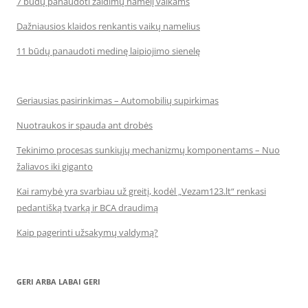
7 būdų panaudoti žaidimų namelį vaikams
Dažniausios klaidos renkantis vaikų namelius
11 būdų panaudoti medinę laipiojimo sienelę
Geriausias pasirinkimas – Automobilių supirkimas
Nuotraukos ir spauda ant drobės
Tekinimo procesas sunkiųjų mechanizmų komponentams – Nuo
žaliavos iki giganto
Kai ramybė yra svarbiau už greitį, kodėl „Vezam123.lt“ renkasi
pedantišką tvarką ir BCA draudimą
Kaip pagerinti užsakymų valdymą?
GERI ARBA LABAI GERI