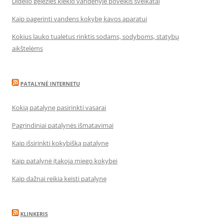
Didelio geležies kiekio vandenyje poveikis sveikatai
Kaip pagerinti vandens kokybę kavos aparatui
Kokius lauko tualetus rinktis sodams, sodyboms, statybų
aikštelėms
PATALYNĖ INTERNETU
Kokią patalynę pasirinkti vasarai
Pagrindiniai patalynės išmatavimai
Kaip išsirinkti kokybišką patalynę
Kaip patalynė įtakoja miego kokybei
Kaip dažnai reikia keisti patalynę
KLINKERIS