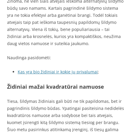
Žinoma, ne vien šiais atvejais ieškoma alternatyvių šildymo
būdų savo namams. Kartais pagrindinė šildymo sistema
yra ne tokia efektyvi arba ganėtinai brangi. Todėl tokiais
atvejais taip pat ieškoma taupesnių papildomų šildymo
alternatyvų. Viena iš tokių, bene populiariausia – tai
židiniai arba krosnelės, kurios yra kompaktiškos, neužima
daug vietos namuose ir suteikia jaukumo.
Naudinga pasidomėti:
Kas yra bio židiniai ir kokie jų privalumai
;
Židiniai mažai kvadratūrai namuose
Tiesa, šildymas židiniais gali būti ne tik papildomas, bet ir
pagrindinis šildymo būdas. Ypatingai pasiteisina nedidelės
kvadratūros namuose arba sodybose bei tais atvejais,
kuomet įsirengti kitą šildymo sistemą tiesiog per brangu.
Šiuo metu pasirinkus atitinkamą įrenginį, iš tiesų galima