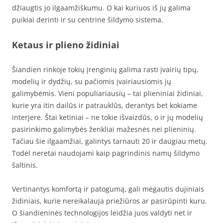
džiaugtis jo ilgaamžiškumu. O kai kuriuos iš jų galima
puikiai derinti ir su centrine šildymo sistema.
Ketaus ir plieno židiniai
Šiandien rinkoje tokių įrenginių galima rasti įvairių tipų,
modelių ir dydžių, su pačiomis įvairiausiomis jų
galimybėmis. Vieni populiariausių – tai plieniniai židiniai,
kurie yra itin dailūs ir patrauklūs, derantys bet kokiame
interjere. Štai ketiniai – ne tokie išvaizdūs, o ir jų modelių
pasirinkimo galimybės ženkliai mažesnės nei plieninių.
Tačiau šie ilgaamžiai, galintys tarnauti 20 ir daugiau metų.
Todėl neretai naudojami kaip pagrindinis namų šildymo
šaltinis.
Vertinantys komfortą ir patogumą, gali mėgautis dujiniais
židiniais, kurie nereikalauja priežiūros ar pasirūpinti kuru.
O šiandieninės technologijos leidžia juos valdyti net ir