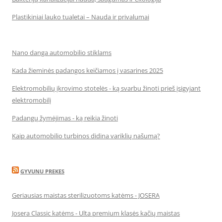
Plastikiniai lauko tualetai – Nauda ir privalumai
Nano danga automobilio stiklams
Kada žieminės padangos keičiamos į vasarines 2025
Elektromobilių įkrovimo stotelės - ką svarbu žinoti prieš įsigyjant
elektromobilį
Padangų žymėjimas - ką reikia žinoti
Kaip automobilio turbinos didina variklių našumą?
GYVUNU PREKES
Geriausias maistas sterilizuotoms katėms - JOSERA
Josera Classic katėms - Ulta premium klasės kačių maistas