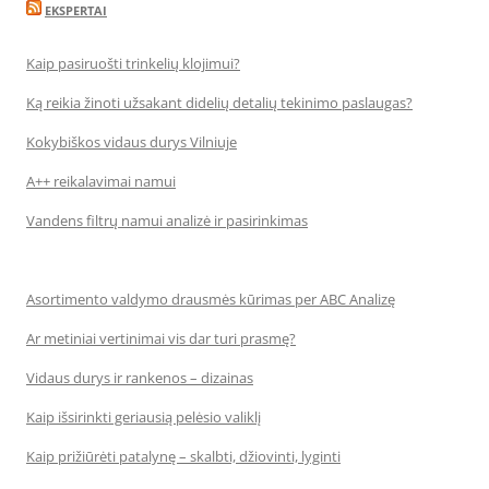
EKSPERTAI
Kaip pasiruošti trinkelių klojimui?
Ką reikia žinoti užsakant didelių detalių tekinimo paslaugas?
Kokybiškos vidaus durys Vilniuje
A++ reikalavimai namui
Vandens filtrų namui analizė ir pasirinkimas
Asortimento valdymo drausmės kūrimas per ABC Analizę
Ar metiniai vertinimai vis dar turi prasmę?
Vidaus durys ir rankenos – dizainas
Kaip išsirinkti geriausią pelėsio valiklį
Kaip prižiūrėti patalynę – skalbti, džiovinti, lyginti