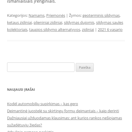
išmaniaisiais įrenginiais.
Kategorijos:
Namams
,
Priemonės
| Žymos:
geoterminis sildymas
,
ketaus zidiniai
,
plieniniai zidiniai
,
sildymas dujomis
,
sildymas saules
kolektoriais
,
taupios sildymo alternatyvos
,
zidiniai
|
2021 6 vasario
Ieškoti:
NAUJAUSI ĮRAŠAI
Kodėl automobilių supirkimas – kas gero
Deimantinė juostelė su skirtingų formų deimantais – kaip derinti
Dažniausiai užduodamas klausimas: ant kurios rankos nešiojamas
sužadėtuvių žiedas?