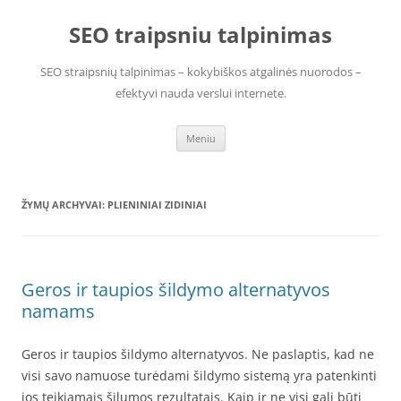
Pereiti
prie
SEO traipsniu talpinimas
turinio
SEO straipsnių talpinimas – kokybiškos atgalinės nuorodos –
efektyvi nauda verslui internete.
Meniu
ŽYMŲ ARCHYVAI:
PLIENINIAI ZIDINIAI
Geros ir taupios šildymo alternatyvos
namams
Geros ir taupios šildymo alternatyvos. Ne paslaptis, kad ne
visi savo namuose turėdami šildymo sistemą yra patenkinti
jos teikiamais šilumos rezultatais. Kaip ir ne visi gali būti