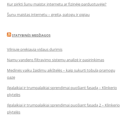
Kur pirkti šunų maistą: internetu ar fizinėje parduotuvėje?
Šunų maistas internetu – greita, patogu ir pigiau
STATYBINĖS MEDŽIAGOS
Vilniuje prekiauja vidaus durimis
Namų vandens filtravimo sistemų analizė ir pasirinkimas
Medinės vaikų žaidimų aikštelės – kaip sukurti tobulą pramogų
oazę
Ilgalaikiai ir trumpalaikiai sprendimai puošiant fasadą – Klinkerio
plytelės
Ilgalaikiai ir trumpalaikiai sprendimai puošiant fasadą 2 – Klinkerio
plytelės