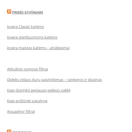
PREKĖS GYVŪNAMS
Josera Classic katėms
Josera sterilizuotoms katėms
Josera maistas katėms – atsiliepimai
Atbulinio osmoso filtrai
Didelis vidaus durų pasirinkimas – rankenos ir dizainas
Kaip išsirinkti geriausią pelėsio valiklį
Kaip prižiūrėti patalynę
Aquaphor filtrai