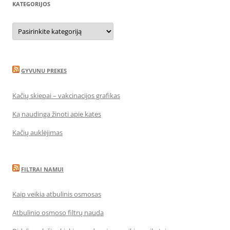
KATEGORIJOS
Kategorijos
GYVUNU PREKES
Kačių skiepai – vakcinacijos grafikas
Ką naudinga žinoti apie kates
Kačių auklėjimas
FILTRAI NAMUI
Kaip veikia atbulinis osmosas
Atbulinio osmoso filtrų nauda