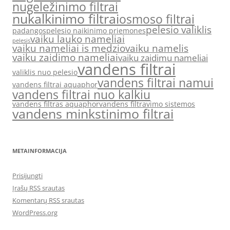
nugeležinimo filtrai
nukalkinimo filtrai
osmoso filtrai
pelesio valiklis
padangos
pelesio naikinimo priemones
vaiku lauko nameliai
pelesis
vaiku nameliai is medzio
vaiku namelis
vaiku zaidimo nameliai
vaiku zaidimu nameliai
vandens filtrai
valiklis nuo pelesio
vandens filtrai namui
vandens filtrai aquaphor
vandens filtrai nuo kalkiu
vandens filtras aquaphor
vandens filtravimo sistemos
vandens minkstinimo filtrai
METAINFORMACIJA
Prisijungti
Įrašų RSS srautas
Komentarų RSS srautas
WordPress.org