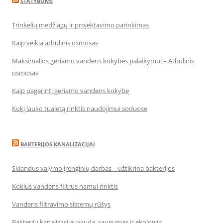
STATYBOMS
Trinkelių medžiagų ir projektavimo parinkimas
Kaip veikia atbulinis osmosas
Maksimalios geriamo vandens kokybės palaikymui – Atbulinis
osmosas
Kaip pagerinti geriamo vandens kokybę
Kokį lauko tualetą rinktis naudojimui soduose
BAKTERIJOS KANALIZACIJAI
Sklandus valymo įrenginių darbas – užtikrina bakterijos
Kokius vandens filtrus namui rinktis
Vandens filtravimo sistemų rūšys
Bakterijų kanalizacijai nauda, saugumas ir ekologija