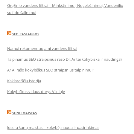
Gręžinio vandens filtrai – Minkštinimui, Nugeležinimui, Vandenilio
sulfido šalinimui
SEO PASLAUGOS
Namui rekomenduojami vandens filtrai
Talpinamus SEO straipsnius rašo DI: Ar tai kokybiška ir naudinga?
Ar AI rašo kokybiškus SEO straipsnius talpinimui?
Kaklaraiščių istorija
Kokybiškos vidaus durys Vilniuje
SUNU MAISTAS
Josera šunų maistas – kokybė, nauda ir pasirinkimas