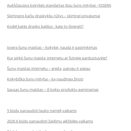
Aukščiausios kokybės standartas Jūsų šuns mitybai - JOSERA
Skirtingos kačių draskyklių rūšys – skirtingi privalumai
Kodėl katės drasko baldus - kaip to išvengti?
Josera šunų maistas – kokybė, nauda ir pasirinkimas
Kur pirkti šunų maistą: internetu ar fizinėje parduotuvėje?
Šunų maistas internetu – greita, patogu ir pigiau
Kokybiška šunų mityba – ką naudinga žinoti
Sausas šunų maistas – iš kokių produktų gaminamas
5 būdų panaudoti lauko namelį vaikams
2026 6 būdų panaudoti žaidimų aikšteles vaikams