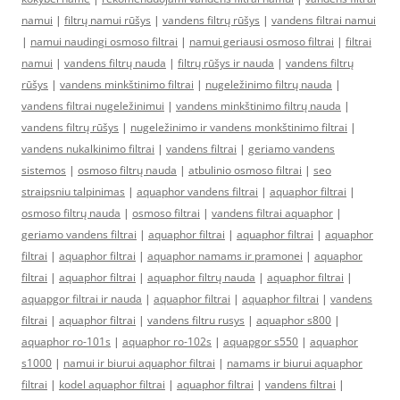
namui
|
filtrų namui rūšys
|
vandens filtrų rūšys
|
vandens filtrai namui
|
namui naudingi osmoso filtrai
|
namui geriausi osmoso filtrai
|
filtrai
namui
|
vandens filtrų nauda
|
filtrų rūšys ir nauda
|
vandens filtrų
rūšys
|
vandens minkštinimo filtrai
|
nugeležinimo filtrų nauda
|
vandens filtrai nugeležinimui
|
vandens minkštinimo filtrų nauda
|
vandens filtrų rūšys
|
nugeležinimo ir vandens monkštinimo filtrai
|
vandens nukalkinimo filtrai
|
vandens filtrai
|
geriamo vandens
sistemos
|
osmoso filtrų nauda
|
atbulinio osmoso filtrai
|
seo
straipsniu talpinimas
|
aquaphor vandens filtrai
|
aquaphor filtrai
|
osmoso filtrų nauda
|
osmoso filtrai
|
vandens filtrai aquaphor
|
geriamo vandens filtrai
|
aquaphor filtrai
|
aquaphor filtrai
|
aquaphor
filtrai
|
aquaphor filtrai
|
aquaphor namams ir pramonei
|
aquaphor
filtrai
|
aquaphor filtrai
|
aquaphor filtrų nauda
|
aquaphor filtrai
|
aquapgor filtrai ir nauda
|
aquaphor filtrai
|
aquaphor filtrai
|
vandens
filtrai
|
aquaphor filtrai
|
vandens filtru rusys
|
aquaphor s800
|
aquaphor ro-101s
|
aquaphor ro-102s
|
aquapgor s550
|
aquaphor
s1000
|
namui ir biurui aquaphor filtrai
|
namams ir biurui aquaphor
filtrai
|
kodel aquaphor filtrai
|
aquaphor filtrai
|
vandens filtrai
|