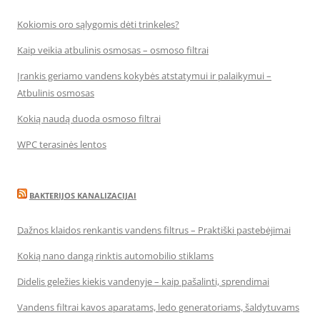
Kokiomis oro sąlygomis dėti trinkeles?
Kaip veikia atbulinis osmosas – osmoso filtrai
Įrankis geriamo vandens kokybės atstatymui ir palaikymui –
Atbulinis osmosas
Kokią naudą duoda osmoso filtrai
WPC terasinės lentos
BAKTERIJOS KANALIZACIJAI
Dažnos klaidos renkantis vandens filtrus – Praktiški pastebėjimai
Kokią nano dangą rinktis automobilio stiklams
Didelis geležies kiekis vandenyje – kaip pašalinti, sprendimai
Vandens filtrai kavos aparatams, ledo generatoriams, šaldytuvams