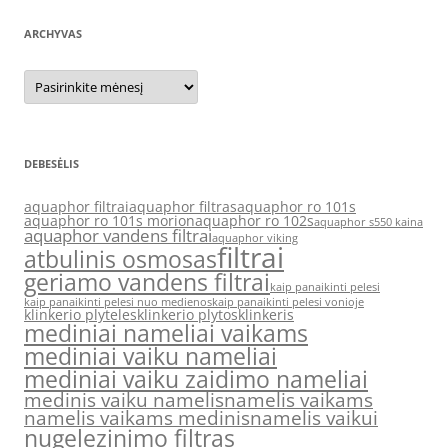
ARCHYVAS
Archyvas
DEBESĖLIS
aquaphor filtrai
aquaphor filtras
aquaphor ro 101s
aquaphor ro 101s morion
aquaphor ro 102s
aquaphor s550 kaina
aquaphor vandens filtrai
aquaphor viking
filtrai
atbulinis osmosas
geriamo vandens filtrai
kaip panaikinti pelesi
kaip panaikinti pelesi nuo medienos
kaip panaikinti pelesi vonioje
klinkerio plyteles
klinkerio plytos
klinkeris
mediniai nameliai vaikams
mediniai vaiku nameliai
mediniai vaiku zaidimo nameliai
medinis vaiku namelis
namelis vaikams
namelis vaikams medinis
namelis vaikui
nugelezinimo filtras