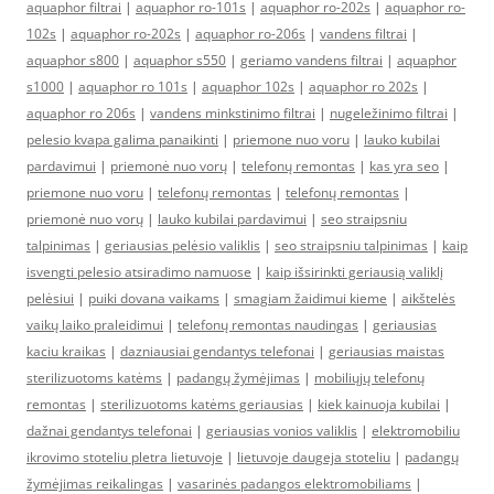
aquaphor filtrai
|
aquaphor ro-101s
|
aquaphor ro-202s
|
aquaphor ro-
102s
|
aquaphor ro-202s
|
aquaphor ro-206s
|
vandens filtrai
|
aquaphor s800
|
aquaphor s550
|
geriamo vandens filtrai
|
aquaphor
s1000
|
aquaphor ro 101s
|
aquaphor 102s
|
aquaphor ro 202s
|
aquaphor ro 206s
|
vandens minkstinimo filtrai
|
nugeležinimo filtrai
|
pelesio kvapa galima panaikinti
|
priemone nuo voru
|
lauko kubilai
pardavimui
|
priemonė nuo vorų
|
telefonų remontas
|
kas yra seo
|
priemone nuo voru
|
telefonų remontas
|
telefonų remontas
|
priemonė nuo vorų
|
lauko kubilai pardavimui
|
seo straipsniu
talpinimas
|
geriausias pelėsio valiklis
|
seo straipsniu talpinimas
|
kaip
isvengti pelesio atsiradimo namuose
|
kaip išsirinkti geriausią valiklį
pelėsiui
|
puiki dovana vaikams
|
smagiam žaidimui kieme
|
aikštelės
vaikų laiko praleidimui
|
telefonų remontas naudingas
|
geriausias
kaciu kraikas
|
dazniausiai gendantys telefonai
|
geriausias maistas
sterilizuotoms katėms
|
padangų žymėjimas
|
mobiliųjų telefonų
remontas
|
sterilizuotoms katėms geriausias
|
kiek kainuoja kubilai
|
dažnai gendantys telefonai
|
geriausias vonios valiklis
|
elektromobiliu
ikrovimo stoteliu pletra lietuvoje
|
lietuvoje daugeja stoteliu
|
padangų
žymėjimas reikalingas
|
vasarinės padangos elektromobiliams
|