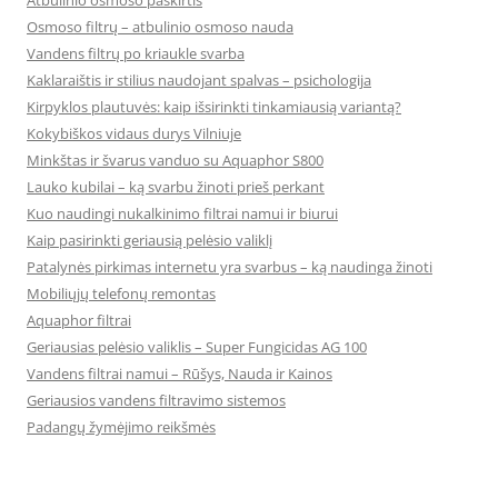
Atbulinio osmoso paskirtis
Osmoso filtrų – atbulinio osmoso nauda
Vandens filtrų po kriaukle svarba
Kaklaraištis ir stilius naudojant spalvas – psichologija
Kirpyklos plautuvės: kaip išsirinkti tinkamiausią variantą?
Kokybiškos vidaus durys Vilniuje
Minkštas ir švarus vanduo su Aquaphor S800
Lauko kubilai – ką svarbu žinoti prieš perkant
Kuo naudingi nukalkinimo filtrai namui ir biurui
Kaip pasirinkti geriausią pelėsio valiklį
Patalynės pirkimas internetu yra svarbus – ką naudinga žinoti
Mobiliųjų telefonų remontas
Aquaphor filtrai
Geriausias pelėsio valiklis – Super Fungicidas AG 100
Vandens filtrai namui – Rūšys, Nauda ir Kainos
Geriausios vandens filtravimo sistemos
Padangų žymėjimo reikšmės