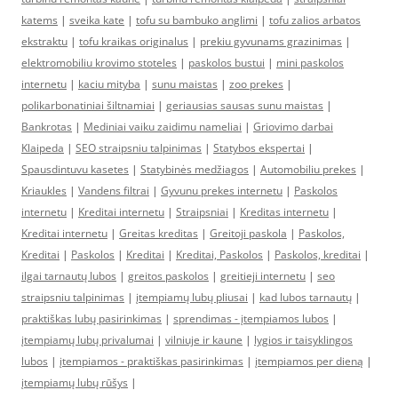
katems
|
sveika kate
|
tofu su bambuko anglimi
|
tofu zalios arbatos
ekstraktu
|
tofu kraikas originalus
|
prekiu gyvunams grazinimas
|
elektromobiliu krovimo stoteles
|
paskolos bustui
|
mini paskolos
internetu
|
kaciu mityba
|
sunu maistas
|
zoo prekes
|
polikarbonatiniai šiltnamiai
|
geriausias sausas sunu maistas
|
Bankrotas
|
Mediniai vaiku zaidimu nameliai
|
Griovimo darbai
Klaipeda
|
SEO straipsniu talpinimas
|
Statybos ekspertai
|
Spausdintuvu kasetes
|
Statybinės medžiagos
|
Automobiliu prekes
|
Kriaukles
|
Vandens filtrai
|
Gyvunu prekes internetu
|
Paskolos
internetu
|
Kreditai internetu
|
Straipsniai
|
Kreditas internetu
|
Kreditai internetu
|
Greitas kreditas
|
Greitoji paskola
|
Paskolos,
Kreditai
|
Paskolos
|
Kreditai
|
Kreditai, Paskolos
|
Paskolos, kreditai
|
ilgai tarnautų lubos
|
greitos paskolos
|
greitieji internetu
|
seo
straipsniu talpinimas
|
įtempiamų lubų pliusai
|
kad lubos tarnautų
|
praktiškas lubų pasirinkimas
|
sprendimas - įtempiamos lubos
|
įtempiamų lubų privalumai
|
vilniuje ir kaune
|
lygios ir taisyklingos
lubos
|
įtempiamos - praktiškas pasirinkimas
|
įtempiamos per dieną
|
įtempiamų lubų rūšys
|