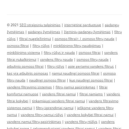
© 2021
SEO straipsniu talpinimas
|
internetine parduotuve
|
padangų
žymėjimas
|
padangų žymėjimas
|
žieminių padangų žymėjimas
|
filtrų
rūšys
|
filtrai nugeležinimui
|
osmoso filtrai> |
osmoso filtrų nauda
|
osmoso filtrai
|
filtrų rūšys
|
minkštinimo filtrų naudojimas
|
minkštinimo sistema
|
filtrų rūšys ir nauda
|
osmoso filtrai
|
vandens
filtrai nukalkinimui
|
vandens filtrų nauda
|
osmoso filtrų nauda
|
atbulinio osmoso filtrai
|
filtrų rūšys
|
apie geriamo vandens filtrus
|
kas yra atbulinis osmosas
|
namui naudingi osmoso filtrai
|
osmoso
filtrų nauda
|
naudingi osmoso filtrai
|
kuo naudingi osmoso filtrai
|
vandens filtravimo sistemos
|
filtrų namui pasirinkimas
|
filtrai
komfortui namuose
|
vandens filtrai namui
|
filtrai namams
|
vandens
filtrai kokybei
|
tinkamiausi vandens filtrai namui
|
vandens filtravimo
sistemos namui
|
filtrų sprendimai namui
|
ieškome vandens filtrų
namui
|
vandens filtrų namui rūšys
|
vandens kokybei filtrai namui
|
vandens namui filtrų pasirinkimas
|
vandens filtrų rtūšys
|
vandens
kokybei name
|
rekomenduojami vandens filtrai namui
|
vandens filtrai