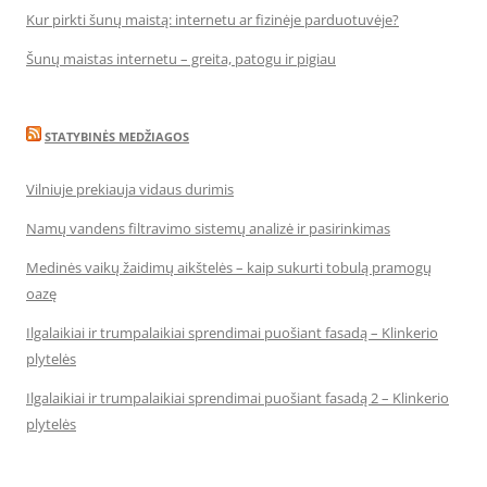
Kur pirkti šunų maistą: internetu ar fizinėje parduotuvėje?
Šunų maistas internetu – greita, patogu ir pigiau
STATYBINĖS MEDŽIAGOS
Vilniuje prekiauja vidaus durimis
Namų vandens filtravimo sistemų analizė ir pasirinkimas
Medinės vaikų žaidimų aikštelės – kaip sukurti tobulą pramogų
oazę
Ilgalaikiai ir trumpalaikiai sprendimai puošiant fasadą – Klinkerio
plytelės
Ilgalaikiai ir trumpalaikiai sprendimai puošiant fasadą 2 – Klinkerio
plytelės