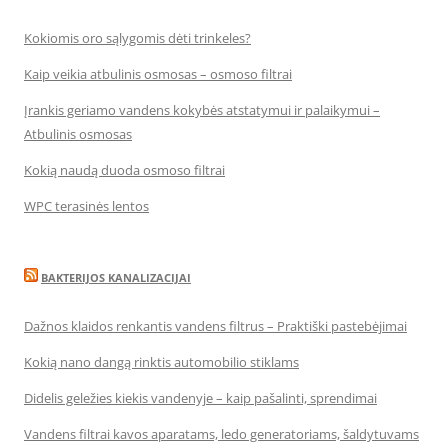
Kokiomis oro sąlygomis dėti trinkeles?
Kaip veikia atbulinis osmosas – osmoso filtrai
Įrankis geriamo vandens kokybės atstatymui ir palaikymui –
Atbulinis osmosas
Kokią naudą duoda osmoso filtrai
WPC terasinės lentos
BAKTERIJOS KANALIZACIJAI
Dažnos klaidos renkantis vandens filtrus – Praktiški pastebėjimai
Kokią nano dangą rinktis automobilio stiklams
Didelis geležies kiekis vandenyje – kaip pašalinti, sprendimai
Vandens filtrai kavos aparatams, ledo generatoriams, šaldytuvams