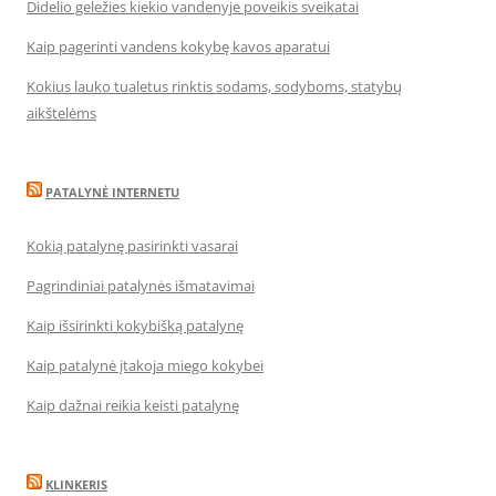
Didelio geležies kiekio vandenyje poveikis sveikatai
Kaip pagerinti vandens kokybę kavos aparatui
Kokius lauko tualetus rinktis sodams, sodyboms, statybų
aikštelėms
PATALYNĖ INTERNETU
Kokią patalynę pasirinkti vasarai
Pagrindiniai patalynės išmatavimai
Kaip išsirinkti kokybišką patalynę
Kaip patalynė įtakoja miego kokybei
Kaip dažnai reikia keisti patalynę
KLINKERIS