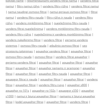
kokybei name
|
rekomenduojami vandens filtrai namui
|
vandens filtrai
namui
|
filtrų namui rūšys
|
vandens filtrų rūšys
|
vandens filtrai namui
|
namui naudingi osmoso filtrai
|
namui geriausi osmoso filtrai
|
filtrai
namui
|
vandens filtrų nauda
|
filtrų rūšys ir nauda
|
vandens filtrų
rūšys
|
vandens minkštinimo filtrai
|
nugeležinimo filtrų nauda
|
vandens filtrai nugeležinimui
|
vandens minkštinimo filtrų nauda
|
vandens filtrų rūšys
|
nugeležinimo ir vandens monkštinimo filtrai
|
vandens nukalkinimo filtrai
|
vandens filtrai
|
geriamo vandens
sistemos
|
osmoso filtrų nauda
|
atbulinio osmoso filtrai
|
seo
straipsniu talpinimas
|
aquaphor vandens filtrai
|
aquaphor filtrai
|
osmoso filtrų nauda
|
osmoso filtrai
|
vandens filtrai aquaphor
|
geriamo vandens filtrai
|
aquaphor filtrai
|
aquaphor filtrai
|
aquaphor
filtrai
|
aquaphor filtrai
|
aquaphor namams ir pramonei
|
aquaphor
filtrai
|
aquaphor filtrai
|
aquaphor filtrų nauda
|
aquaphor filtrai
|
aquapgor filtrai ir nauda
|
aquaphor filtrai
|
aquaphor filtrai
|
vandens
filtrai
|
aquaphor filtrai
|
vandens filtru rusys
|
aquaphor s800
|
aquaphor ro-101s
|
aquaphor ro-102s
|
aquapgor s550
|
aquaphor
s1000
|
namui ir biurui aquaphor filtrai
|
namams ir biurui aquaphor
filtrai
|
kodel aquaphor filtrai
|
aquaphor filtrai
|
vandens filtrai
|