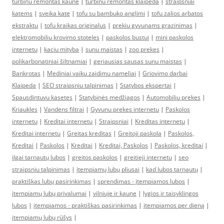
turbinu remontas kaune
|
turbinu remontas klaipeda
|
straipsniai
katems
|
sveika kate
|
tofu su bambuko anglimi
|
tofu zalios arbatos
ekstraktu
|
tofu kraikas originalus
|
prekiu gyvunams grazinimas
|
elektromobiliu krovimo stoteles
|
paskolos bustui
|
mini paskolos
internetu
|
kaciu mityba
|
sunu maistas
|
zoo prekes
|
polikarbonatiniai šiltnamiai
|
geriausias sausas sunu maistas
|
Bankrotas
|
Mediniai vaiku zaidimu nameliai
|
Griovimo darbai
Klaipeda
|
SEO straipsniu talpinimas
|
Statybos ekspertai
|
Spausdintuvu kasetes
|
Statybinės medžiagos
|
Automobiliu prekes
|
Kriaukles
|
Vandens filtrai
|
Gyvunu prekes internetu
|
Paskolos
internetu
|
Kreditai internetu
|
Straipsniai
|
Kreditas internetu
|
Kreditai internetu
|
Greitas kreditas
|
Greitoji paskola
|
Paskolos,
Kreditai
|
Paskolos
|
Kreditai
|
Kreditai, Paskolos
|
Paskolos, kreditai
|
ilgai tarnautų lubos
|
greitos paskolos
|
greitieji internetu
|
seo
straipsniu talpinimas
|
įtempiamų lubų pliusai
|
kad lubos tarnautų
|
praktiškas lubų pasirinkimas
|
sprendimas - įtempiamos lubos
|
įtempiamų lubų privalumai
|
vilniuje ir kaune
|
lygios ir taisyklingos
lubos
|
įtempiamos - praktiškas pasirinkimas
|
įtempiamos per dieną
|
įtempiamų lubų rūšys
|