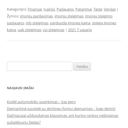
Kategorijos:
Finansai
,
Įvairūs
,
Paslaugos
,
Patarimai
,
Teisė
,
Verslas
|
Žymos:
imoniu pardavimas
,
imoniu steigimas
,
imoniu steigimo
paslaugos
,
mb steigimas
,
parduoda imones kaina
,
steigia imones
kaina
,
uab steigimas
,
vsi steigimas
|
2021 7 vasario
Ieškoti:
NAUJAUSI ĮRAŠAI
Kodėl automobilių supirkimas – kas gero
Deimantinė juostelė su skirtingų formų deimantais – kaip derinti
Dažniausiai užduodamas klausimas: ant kurios rankos nešiojamas
sužadėtuvių žiedas?