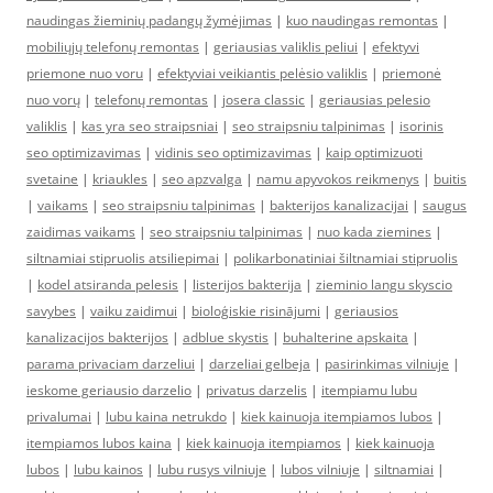
naudingas žieminių padangų žymėjimas
|
kuo naudingas remontas
|
mobiliųjų telefonų remontas
|
geriausias valiklis peliui
|
efektyvi
priemone nuo voru
|
efektyviai veikiantis pelėsio valiklis
|
priemonė
nuo vorų
|
telefonų remontas
|
josera classic
|
geriausias pelesio
valiklis
|
kas yra seo straipsniai
|
seo straipsniu talpinimas
|
isorinis
seo optimizavimas
|
vidinis seo optimizavimas
|
kaip optimizuoti
svetaine
|
kriaukles
|
seo apzvalga
|
namu apyvokos reikmenys
|
buitis
|
vaikams
|
seo straipsniu talpinimas
|
bakterijos kanalizacijai
|
saugus
zaidimas vaikams
|
seo straipsniu talpinimas
|
nuo kada ziemines
|
siltnamiai stipruolis atsiliepimai
|
polikarbonatiniai šiltnamiai stipruolis
|
kodel atsiranda pelesis
|
listerijos bakterija
|
zieminio langu skyscio
savybes
|
vaiku zaidimui
|
bioloģiskie risinājumi
|
geriausios
kanalizacijos bakterijos
|
adblue skystis
|
buhalterine apskaita
|
parama privaciam darzeliui
|
darzeliai gelbeja
|
pasirinkimas vilniuje
|
ieskome geriausio darzelio
|
privatus darzelis
|
itempiamu lubu
privalumai
|
lubu kaina netrukdo
|
kiek kainuoja itempiamos lubos
|
itempiamos lubos kaina
|
kiek kainuoja itempiamos
|
kiek kainuoja
lubos
|
lubu kainos
|
lubu rusys vilniuje
|
lubos vilniuje
|
siltnamiai
|