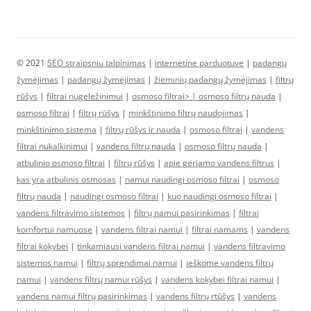
© 2021
SEO straipsniu talpinimas
|
internetine parduotuve
|
padangų
žymėjimas
|
padangų žymėjimas
|
žieminių padangų žymėjimas
|
filtrų
rūšys
|
filtrai nugeležinimui
|
osmoso filtrai> |
osmoso filtrų nauda
|
osmoso filtrai
|
filtrų rūšys
|
minkštinimo filtrų naudojimas
|
minkštinimo sistema
|
filtrų rūšys ir nauda
|
osmoso filtrai
|
vandens
filtrai nukalkinimui
|
vandens filtrų nauda
|
osmoso filtrų nauda
|
atbulinio osmoso filtrai
|
filtrų rūšys
|
apie geriamo vandens filtrus
|
kas yra atbulinis osmosas
|
namui naudingi osmoso filtrai
|
osmoso
filtrų nauda
|
naudingi osmoso filtrai
|
kuo naudingi osmoso filtrai
|
vandens filtravimo sistemos
|
filtrų namui pasirinkimas
|
filtrai
komfortui namuose
|
vandens filtrai namui
|
filtrai namams
|
vandens
filtrai kokybei
|
tinkamiausi vandens filtrai namui
|
vandens filtravimo
sistemos namui
|
filtrų sprendimai namui
|
ieškome vandens filtrų
namui
|
vandens filtrų namui rūšys
|
vandens kokybei filtrai namui
|
vandens namui filtrų pasirinkimas
|
vandens filtrų rtūšys
|
vandens