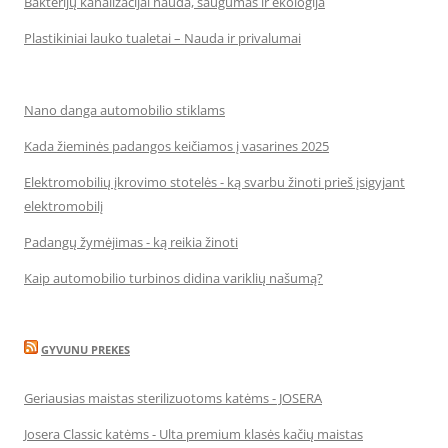
Bakterijų kanalizacijai nauda, saugumas ir ekologija
Plastikiniai lauko tualetai – Nauda ir privalumai
Nano danga automobilio stiklams
Kada žieminės padangos keičiamos į vasarines 2025
Elektromobilių įkrovimo stotelės - ką svarbu žinoti prieš įsigyjant
elektromobilį
Padangų žymėjimas - ką reikia žinoti
Kaip automobilio turbinos didina variklių našumą?
GYVUNU PREKES
Geriausias maistas sterilizuotoms katėms - JOSERA
Josera Classic katėms - Ulta premium klasės kačių maistas