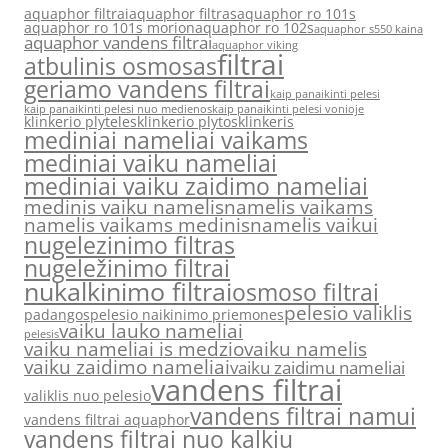
aquaphor filtrai
aquaphor filtras
aquaphor ro 101s
aquaphor ro 101s morion
aquaphor ro 102s
aquaphor s550 kaina
aquaphor vandens filtrai
aquaphor viking
filtrai
atbulinis osmosas
geriamo vandens filtrai
kaip panaikinti pelesi
kaip panaikinti pelesi nuo medienos
kaip panaikinti pelesi vonioje
klinkerio plyteles
klinkerio plytos
klinkeris
mediniai nameliai vaikams
mediniai vaiku nameliai
mediniai vaiku zaidimo nameliai
medinis vaiku namelis
namelis vaikams
namelis vaikams medinis
namelis vaikui
nugelezinimo filtras
nugeležinimo filtrai
nukalkinimo filtrai
osmoso filtrai
pelesio valiklis
padangos
pelesio naikinimo priemones
vaiku lauko nameliai
pelesis
vaiku nameliai is medzio
vaiku namelis
vaiku zaidimo nameliai
vaiku zaidimu nameliai
vandens filtrai
valiklis nuo pelesio
vandens filtrai namui
vandens filtrai aquaphor
vandens filtrai nuo kalkiu