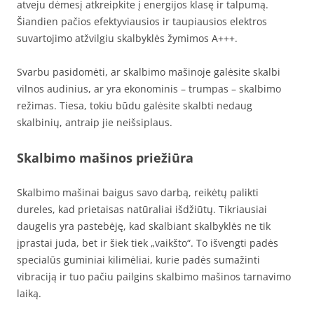
atveju dėmesį atkreipkite į energijos klasę ir talpumą.
Šiandien pačios efektyviausios ir taupiausios elektros
suvartojimo atžvilgiu skalbyklės žymimos A+++.
Svarbu pasidomėti, ar skalbimo mašinoje galėsite skalbi
vilnos audinius, ar yra ekonominis – trumpas – skalbimo
režimas. Tiesa, tokiu būdu galėsite skalbti nedaug
skalbinių, antraip jie neišsiplaus.
Skalbimo mašinos priežiūra
Skalbimo mašinai baigus savo darbą, reikėtų palikti
dureles, kad prietaisas natūraliai išdžiūtų. Tikriausiai
daugelis yra pastebėję, kad skalbiant skalbyklės ne tik
įprastai juda, bet ir šiek tiek „vaikšto“. To išvengti padės
specialūs guminiai kilimėliai, kurie padės sumažinti
vibraciją ir tuo pačiu pailgins skalbimo mašinos tarnavimo
laiką.