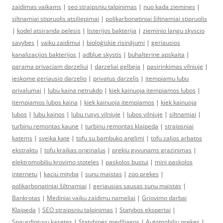
zaidimas vaikams
|
seo straipsniu talpinimas
|
nuo kada ziemines
|
siltnamiai stipruolis atsiliepimai
|
polikarbonatiniai šiltnamiai stipruolis
|
kodel atsiranda pelesis
|
listerijos bakterija
|
zieminio langu skyscio
savybes
|
vaiku zaidimui
|
bioloģiskie risinājumi
|
geriausios
kanalizacijos bakterijos
|
adblue skystis
|
buhalterine apskaita
|
parama privaciam darzeliui
|
darzeliai gelbeja
|
pasirinkimas vilniuje
|
ieskome geriausio darzelio
|
privatus darzelis
|
itempiamu lubu
privalumai
|
lubu kaina netrukdo
|
kiek kainuoja itempiamos lubos
|
itempiamos lubos kaina
|
kiek kainuoja itempiamos
|
kiek kainuoja
lubos
|
lubu kainos
|
lubu rusys vilniuje
|
lubos vilniuje
|
siltnamiai
|
turbinu remontas kaune
|
turbinu remontas klaipeda
|
straipsniai
katems
|
sveika kate
|
tofu su bambuko anglimi
|
tofu zalios arbatos
ekstraktu
|
tofu kraikas originalus
|
prekiu gyvunams grazinimas
|
elektromobiliu krovimo stoteles
|
paskolos bustui
|
mini paskolos
internetu
|
kaciu mityba
|
sunu maistas
|
zoo prekes
|
polikarbonatiniai šiltnamiai
|
geriausias sausas sunu maistas
|
Bankrotas
|
Mediniai vaiku zaidimu nameliai
|
Griovimo darbai
Klaipeda
|
SEO straipsniu talpinimas
|
Statybos ekspertai
|
Spausdintuvu kasetes
|
Statybinės medžiagos
|
Automobiliu prekes
|