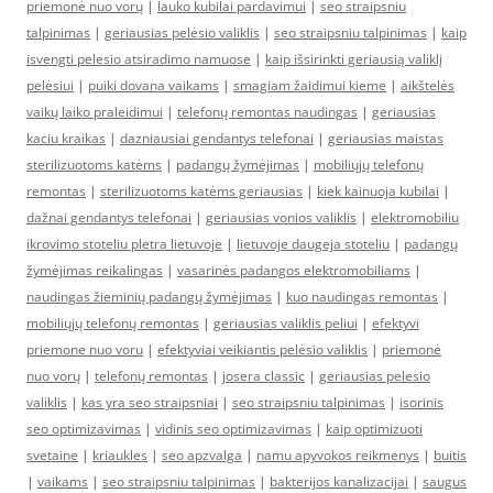
priemonė nuo vorų
|
lauko kubilai pardavimui
|
seo straipsniu
talpinimas
|
geriausias pelėsio valiklis
|
seo straipsniu talpinimas
|
kaip
isvengti pelesio atsiradimo namuose
|
kaip išsirinkti geriausią valiklį
pelėsiui
|
puiki dovana vaikams
|
smagiam žaidimui kieme
|
aikštelės
vaikų laiko praleidimui
|
telefonų remontas naudingas
|
geriausias
kaciu kraikas
|
dazniausiai gendantys telefonai
|
geriausias maistas
sterilizuotoms katėms
|
padangų žymėjimas
|
mobiliųjų telefonų
remontas
|
sterilizuotoms katėms geriausias
|
kiek kainuoja kubilai
|
dažnai gendantys telefonai
|
geriausias vonios valiklis
|
elektromobiliu
ikrovimo stoteliu pletra lietuvoje
|
lietuvoje daugeja stoteliu
|
padangų
žymėjimas reikalingas
|
vasarinės padangos elektromobiliams
|
naudingas žieminių padangų žymėjimas
|
kuo naudingas remontas
|
mobiliųjų telefonų remontas
|
geriausias valiklis peliui
|
efektyvi
priemone nuo voru
|
efektyviai veikiantis pelėsio valiklis
|
priemonė
nuo vorų
|
telefonų remontas
|
josera classic
|
geriausias pelesio
valiklis
|
kas yra seo straipsniai
|
seo straipsniu talpinimas
|
isorinis
seo optimizavimas
|
vidinis seo optimizavimas
|
kaip optimizuoti
svetaine
|
kriaukles
|
seo apzvalga
|
namu apyvokos reikmenys
|
buitis
|
vaikams
|
seo straipsniu talpinimas
|
bakterijos kanalizacijai
|
saugus