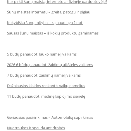
Kur pirkti šunų maistą: internetu ar fizinėje parduotuvėje?
Šunų maistas internetu – greita, patogu ir pigiau
Kokybiška šunų mityba – ką naudinga žinoti
Sausas šunų maistas – iš kokių produktų gaminamas
5 būdų panaudoti lauko namelį vaikams
2026 6 būdų panaudoti žaidimų aikšteles vaikams
7 būdų panaudoti žaidimų namelį vaikams
Dažniausios klaidos renkantis vaikų namelius
11 būdų panaudoti medinę laipiojimo sienelę
Geriausias pasirinkimas – Automobilių supirkimas
Nuotraukos ir spauda ant drobės