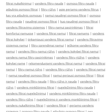
filtrai nukalkinimui
|
vandens filtrų nauda
|
osmoso filtrų nauda
|
atbulinio osmoso filtrai
|
filtrų rūšys
|
apie geriamo vandens filtrus
|
kas yra atbulinis osmosas
|
namui naudingi osmoso filtrai
|
osmoso
filtrų nauda
|
naudingi osmoso filtrai
|
kuo naudingi osmoso filtrai
|
vandens filtravimo sistemos
|
filtrų namui pasirinkimas
|
filtrai
komfortui namuose
|
vandens filtrai namui
|
filtrai namams
|
vandens
filtrai kokybei
|
tinkamiausi vandens filtrai namui
|
vandens filtravimo
sistemos namui
|
filtrų sprendimai namui
|
ieškome vandens filtrų
namui
|
vandens filtrų namui rūšys
|
vandens kokybei filtrai namui
|
vandens namui filtrų pasirinkimas
|
vandens filtrų rtūšys
|
vandens
kokybei name
|
rekomenduojami vandens filtrai namui
|
vandens filtrai
namui
|
filtrų namui rūšys
|
vandens filtrų rūšys
|
vandens filtrai namui
|
namui naudingi osmoso filtrai
|
namui geriausi osmoso filtrai
|
filtrai
namui
|
vandens filtrų nauda
|
filtrų rūšys ir nauda
|
vandens filtrų
rūšys
|
vandens minkštinimo filtrai
|
nugeležinimo filtrų nauda
|
vandens filtrai nugeležinimui
|
vandens minkštinimo filtrų nauda
|
vandens filtrų rūšys
|
nugeležinimo ir vandens monkštinimo filtrai
|
vandens nukalkinimo filtrai
|
vandens filtrai
|
geriamo vandens
sistemos
|
osmoso filtrų nauda
|
atbulinio osmoso filtrai
|
seo