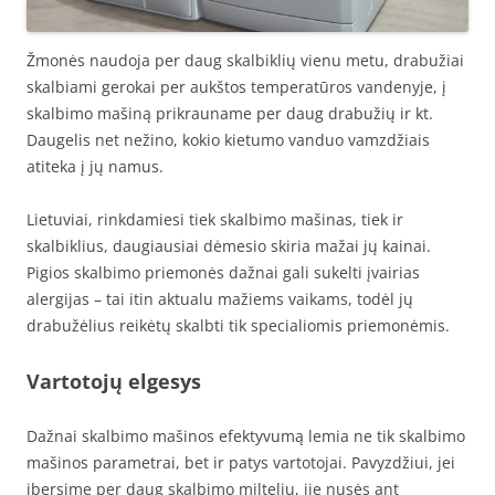
Žmonės naudoja per daug skalbiklių vienu metu, drabužiai
skalbiami gerokai per aukštos temperatūros vandenyje, į
skalbimo mašiną prikrauname per daug drabužių ir kt.
Daugelis net nežino, kokio kietumo vanduo vamzdžiais
atiteka į jų namus.
Lietuviai, rinkdamiesi tiek skalbimo mašinas, tiek ir
skalbiklius, daugiausiai dėmesio skiria mažai jų kainai.
Pigios skalbimo priemonės dažnai gali sukelti įvairias
alergijas – tai itin aktualu mažiems vaikams, todėl jų
drabužėlius reikėtų skalbti tik specialiomis priemonėmis.
Vartotojų elgesys
Dažnai skalbimo mašinos efektyvumą lemia ne tik skalbimo
mašinos parametrai, bet ir patys vartotojai. Pavyzdžiui, jei
įbersime per daug skalbimo miltelių, jie nusės ant