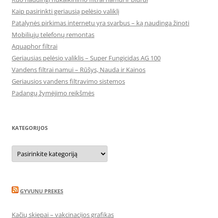
Kaip pasirinkti geriausią pelėsio valiklį
Patalynės pirkimas internetu yra svarbus – ką naudinga žinoti
Mobiliųjų telefonų remontas
Aquaphor filtrai
Geriausias pelėsio valiklis – Super Fungicidas AG 100
Vandens filtrai namui – Rūšys, Nauda ir Kainos
Geriausios vandens filtravimo sistemos
Padangų žymėjimo reikšmės
KATEGORIJOS
Kategorijos
GYVUNU PREKES
Kačių skiepai – vakcinacijos grafikas