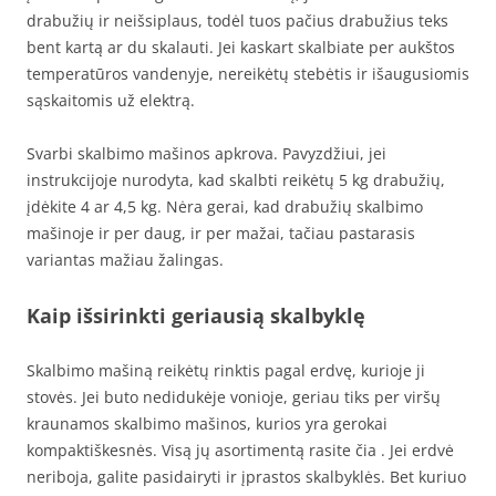
drabužių ir neišsiplaus, todėl tuos pačius drabužius teks
bent kartą ar du skalauti. Jei kaskart skalbiate per aukštos
temperatūros vandenyje, nereikėtų stebėtis ir išaugusiomis
sąskaitomis už elektrą.
Svarbi skalbimo mašinos apkrova. Pavyzdžiui, jei
instrukcijoje nurodyta, kad skalbti reikėtų 5 kg drabužių,
įdėkite 4 ar 4,5 kg. Nėra gerai, kad drabužių skalbimo
mašinoje ir per daug, ir per mažai, tačiau pastarasis
variantas mažiau žalingas.
Kaip išsirinkti geriausią skalbyklę
Skalbimo mašiną reikėtų rinktis pagal erdvę, kurioje ji
stovės. Jei buto nedidukėje vonioje, geriau tiks per viršų
kraunamos skalbimo mašinos, kurios yra gerokai
kompaktiškesnės. Visą jų asortimentą rasite čia . Jei erdvė
neriboja, galite pasidairyti ir įprastos skalbyklės. Bet kuriuo