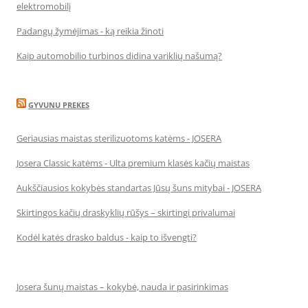
elektromobilį
Padangų žymėjimas - ką reikia žinoti
Kaip automobilio turbinos didina variklių našumą?
GYVUNU PREKES
Geriausias maistas sterilizuotoms katėms - JOSERA
Josera Classic katėms - Ulta premium klasės kačių maistas
Aukščiausios kokybės standartas Jūsų šuns mitybai - JOSERA
Skirtingos kačių draskyklių rūšys – skirtingi privalumai
Kodėl katės drasko baldus - kaip to išvengti?
Josera šunų maistas – kokybė, nauda ir pasirinkimas