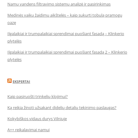
Namų vandens filtravimo sistemų analizė ir pasirinkimas
Medinės vaikų žaidimų aikštelės – kaip sukurti tobulą pramogų
oazę
Ilgalaikiai ir trumpalaikiai sprendimai puošiant fasadą – Klinkerio
plytelės
Ilgalaikiai ir trumpalaikiai sprendimai puošiant fasadą 2 – Klinkerio
plytelės
EKSPERTAI
Kaip pasiruošti trinkelių klojimui?
Ką reikia žinoti užsakant didelių detalių tekinimo paslaugas?
Kokybiškos vidaus durys Vilniuje
A++ reikalavimai namui