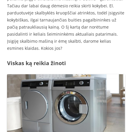
Tačiau dar labai daug dėmesio reikia skirti kokybei. El.
parduotuvėje skalbyklės kruopščiai atrinktos, todėl įsigysite
kokybiškas, ilgai tarnaujančias buities pagalbininkes už
pačią patraukliausią kainą. O šį kartą dar norėtume
pasidalinti ir keliais šeimininkėms aktualiais patarimais.
Įsigiję skalbimo mašiną ir ėmę skalbti, darome kelias
esmines klaidas. Kokios jos?
Viskas ką reikia žinoti