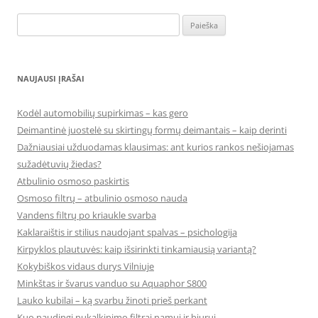
Ieškoti:
NAUJAUSI ĮRAŠAI
Kodėl automobilių supirkimas – kas gero
Deimantinė juostelė su skirtingų formų deimantais – kaip derinti
Dažniausiai užduodamas klausimas: ant kurios rankos nešiojamas
sužadėtuvių žiedas?
Atbulinio osmoso paskirtis
Osmoso filtrų – atbulinio osmoso nauda
Vandens filtrų po kriaukle svarba
Kaklaraištis ir stilius naudojant spalvas – psichologija
Kirpyklos plautuvės: kaip išsirinkti tinkamiausią variantą?
Kokybiškos vidaus durys Vilniuje
Minkštas ir švarus vanduo su Aquaphor S800
Lauko kubilai – ką svarbu žinoti prieš perkant
Kuo naudingi nukalkinimo filtrai namui ir biurui