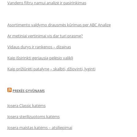
Vandens filtrų namui analizė ir pasirinkimas
Asortimento valdymo drausmės kūrimas per ABC Analizę
Ar metiniai vertinimai vis dar turi prasmę?
Vidaus durys ir rankenos – dizainas
Kaip išsirinkti geriausią pelėsio valiklį
Kaip prižiūrėti patalynę – skalbti, džiovinti, lyginti
PREKĖS GYVŪNAMS
Josera Classic katėms
Josera sterilizuotoms katėms
Josera maistas katėms – atsiliepimai