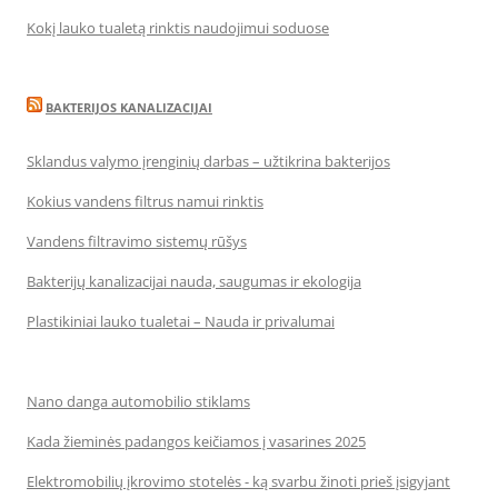
Kokį lauko tualetą rinktis naudojimui soduose
BAKTERIJOS KANALIZACIJAI
Sklandus valymo įrenginių darbas – užtikrina bakterijos
Kokius vandens filtrus namui rinktis
Vandens filtravimo sistemų rūšys
Bakterijų kanalizacijai nauda, saugumas ir ekologija
Plastikiniai lauko tualetai – Nauda ir privalumai
Nano danga automobilio stiklams
Kada žieminės padangos keičiamos į vasarines 2025
Elektromobilių įkrovimo stotelės - ką svarbu žinoti prieš įsigyjant