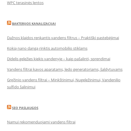
WPC terasinės lentos
BAKTERIJOS KANALIZACIJAI
Dažnos klaidos renkantis vandens filtrus – Praktiški pastebėjimai
Kokią nano dangą rinktis automobilio stiklams
Didelis geležies kiekis vandenyje – kaip pašalinti, sprendimai
Vandens filtrai kavos aparatams, ledo generatoriams, šaldytuvams
Gręžinio vandens filtrai – Minkštinimui, Nugeležinimui, Vandenilio
sulfido šalinimui
SEO PASLAUGOS
Namui rekomenduojami vandens filtrai