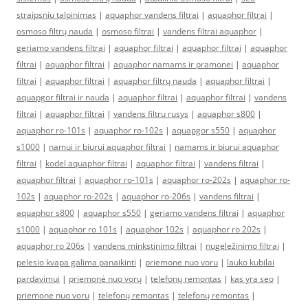
straipsniu talpinimas
|
aquaphor vandens filtrai
|
aquaphor filtrai
|
osmoso filtrų nauda
|
osmoso filtrai
|
vandens filtrai aquaphor
|
geriamo vandens filtrai
|
aquaphor filtrai
|
aquaphor filtrai
|
aquaphor
filtrai
|
aquaphor filtrai
|
aquaphor namams ir pramonei
|
aquaphor
filtrai
|
aquaphor filtrai
|
aquaphor filtrų nauda
|
aquaphor filtrai
|
aquapgor filtrai ir nauda
|
aquaphor filtrai
|
aquaphor filtrai
|
vandens
filtrai
|
aquaphor filtrai
|
vandens filtru rusys
|
aquaphor s800
|
aquaphor ro-101s
|
aquaphor ro-102s
|
aquapgor s550
|
aquaphor
s1000
|
namui ir biurui aquaphor filtrai
|
namams ir biurui aquaphor
filtrai
|
kodel aquaphor filtrai
|
aquaphor filtrai
|
vandens filtrai
|
aquaphor filtrai
|
aquaphor ro-101s
|
aquaphor ro-202s
|
aquaphor ro-
102s
|
aquaphor ro-202s
|
aquaphor ro-206s
|
vandens filtrai
|
aquaphor s800
|
aquaphor s550
|
geriamo vandens filtrai
|
aquaphor
s1000
|
aquaphor ro 101s
|
aquaphor 102s
|
aquaphor ro 202s
|
aquaphor ro 206s
|
vandens minkstinimo filtrai
|
nugeležinimo filtrai
|
pelesio kvapa galima panaikinti
|
priemone nuo voru
|
lauko kubilai
pardavimui
|
priemonė nuo vorų
|
telefonų remontas
|
kas yra seo
|
priemone nuo voru
|
telefonų remontas
|
telefonų remontas
|