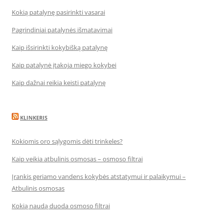
Kokią patalynę pasirinkti vasarai
Pagrindiniai patalynės išmatavimai
Kaip išsirinkti kokybišką patalynę
Kaip patalynė įtakoja miego kokybei
Kaip dažnai reikia keisti patalynę
KLINKERIS
Kokiomis oro sąlygomis dėti trinkeles?
Kaip veikia atbulinis osmosas – osmoso filtrai
Įrankis geriamo vandens kokybės atstatymui ir palaikymui –
Atbulinis osmosas
Kokią naudą duoda osmoso filtrai