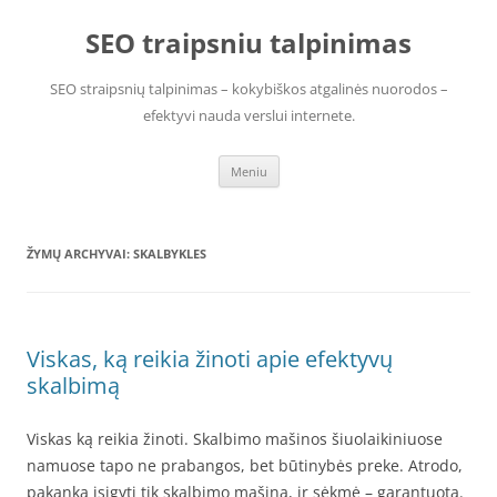
Pereiti
prie
SEO traipsniu talpinimas
turinio
SEO straipsnių talpinimas – kokybiškos atgalinės nuorodos –
efektyvi nauda verslui internete.
Meniu
ŽYMŲ ARCHYVAI:
SKALBYKLES
Viskas, ką reikia žinoti apie efektyvų
skalbimą
Viskas ką reikia žinoti. Skalbimo mašinos šiuolaikiniuose
namuose tapo ne prabangos, bet būtinybės preke. Atrodo,
pakanka įsigyti tik skalbimo mašiną, ir sėkmė – garantuota.