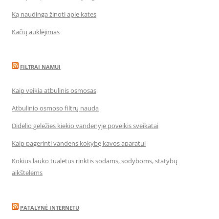
Ką naudinga žinoti apie kates
Kačių auklėjimas
FILTRAI NAMUI
Kaip veikia atbulinis osmosas
Atbulinio osmoso filtrų nauda
Didelio geležies kiekio vandenyje poveikis sveikatai
Kaip pagerinti vandens kokybę kavos aparatui
Kokius lauko tualetus rinktis sodams, sodyboms, statybų
aikštelėms
PATALYNĖ INTERNETU