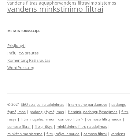
vandens filtras aquaphor
vandens filtravimo sistemos
vandens minkstinimo filtrai
METAINFORMACIJA
Prisijungti
Įrašų RSS srautas
Komentarų RSS srautas
WordPress.org
© 2021
SEO straipsniu talpinimas
|
internetine parduotuve
|
padangų
žymėjimas
|
padangų žymėjimas
|
žieminių padangų žymėjimas
|
filtrų
rūšys
|
filtrai nugeležinimui
|
osmoso filtrai> |
osmoso filtrų nauda
|
osmoso filtrai
|
filtrų rūšys
|
minkštinimo filtrų naudojimas
|
minkštinimo sistema
|
filtrų rūšys ir nauda
|
osmoso filtrai
|
vandens