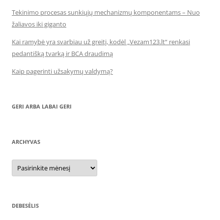
Tekinimo procesas sunkiųjų mechanizmų komponentams – Nuo
žaliavos iki giganto
Kai ramybė yra svarbiau už greitį, kodėl „Vezam123.lt“ renkasi
pedantišką tvarką ir BCA draudimą
Kaip pagerinti užsakymų valdymą?
GERI ARBA LABAI GERI
ARCHYVAS
Archyvas
DEBESĖLIS