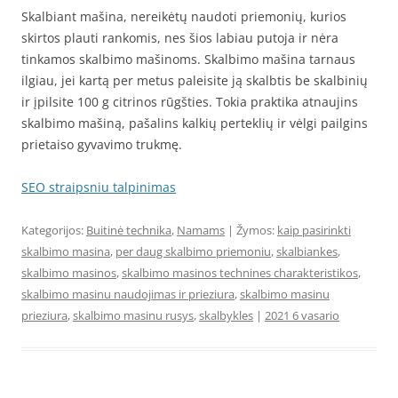
Skalbiant mašina, nereikėtų naudoti priemonių, kurios
skirtos plauti rankomis, nes šios labiau putoja ir nėra
tinkamos skalbimo mašinoms. Skalbimo mašina tarnaus
ilgiau, jei kartą per metus paleisite ją skalbtis be skalbinių
ir įpilsite 100 g citrinos rūgšties. Tokia praktika atnaujins
skalbimo mašiną, pašalins kalkių perteklių ir vėlgi pailgins
prietaiso gyvavimo trukmę.
SEO straipsniu talpinimas
Kategorijos:
Buitinė technika
,
Namams
| Žymos:
kaip pasirinkti
skalbimo masina
,
per daug skalbimo priemoniu
,
skalbiankes
,
skalbimo masinos
,
skalbimo masinos technines charakteristikos
,
skalbimo masinu naudojimas ir prieziura
,
skalbimo masinu
prieziura
,
skalbimo masinu rusys
,
skalbykles
|
2021 6 vasario