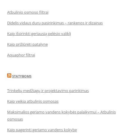
Atbulinio osmoso filtrai
Didelis vidaus durų pasirinkimas – rankenos ir dizainas
Kaip išsirinkti geriausią pelėsio valiklį
Kaip prižiūrėti patalynę
Aquaphor filtrai
STATYBOMS
Trinkelių medžiagų ir projektavimo parinkimas
Kaip veikia atbulinis osmosas
Maksimalios geriamo vandens kokybės palaikymui – Atbulinis
osmosas
Kaip pagerinti geriamo vandens kokybę