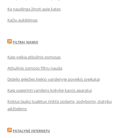
Ką naudinga žinoti apie kates
Kačių auklėjimas
FILTRAI NAMUI
Kaip veikia atbulinis osmosas
Atbulinio osmoso filtrų nauda
Didelio geležies kiekio vandenyje poveikis sveikatai
Kaip pagerinti vandens kokybę kavos aparatui
Kokius lauko tualetus rinktis sodams, sodyboms, statybų
aikštelėms
PATALYNĖ INTERNETU