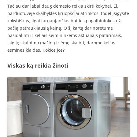
Tačiau dar labai daug dėmesio reikia skirti kokybei. El.
parduotuvėje skalbyklės kruopščiai atrinktos, todėl įsigysite
kokybiškas, ilgai tarnaujančias buities pagalbininkes už
pačią patraukliausią kainą. O šį kartą dar norėtume
pasidalinti ir keliais šeimininkėms aktualiais patarimais.
Įsigiję skalbimo mašiną ir ėmę skalbti, darome kelias
esmines klaidas. Kokios jos?
Viskas ką reikia žinoti