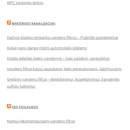
WPC terasinės lentos
BAKTERIJOS KANALIZACIJAI
Dažnos klaidos renkantis vandens filtrus – Praktiški pastebėjimai
Kokią nano dangą rinktis automobilio stiklams
Didelis geležies kiekis vandenyje – kaip pašalinti, sprendimai
Vandens filtrai kavos aparatams, ledo generatoriams, šaldytuvams
Gręžinio vandens filtrai – Minkštinimui, Nugeležinimui, Vandenilio
sulfido šalinimui
SEO PASLAUGOS
Namui rekomenduojami vandens filtrai