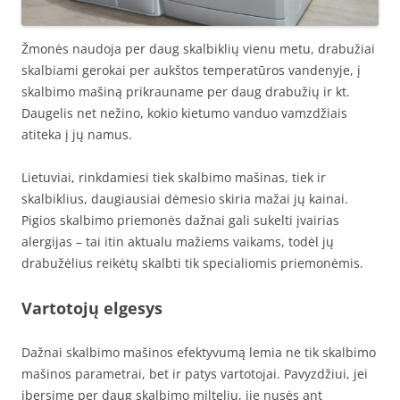
Žmonės naudoja per daug skalbiklių vienu metu, drabužiai
skalbiami gerokai per aukštos temperatūros vandenyje, į
skalbimo mašiną prikrauname per daug drabužių ir kt.
Daugelis net nežino, kokio kietumo vanduo vamzdžiais
atiteka į jų namus.
Lietuviai, rinkdamiesi tiek skalbimo mašinas, tiek ir
skalbiklius, daugiausiai dėmesio skiria mažai jų kainai.
Pigios skalbimo priemonės dažnai gali sukelti įvairias
alergijas – tai itin aktualu mažiems vaikams, todėl jų
drabužėlius reikėtų skalbti tik specialiomis priemonėmis.
Vartotojų elgesys
Dažnai skalbimo mašinos efektyvumą lemia ne tik skalbimo
mašinos parametrai, bet ir patys vartotojai. Pavyzdžiui, jei
įbersime per daug skalbimo miltelių, jie nusės ant