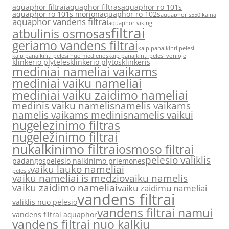
aquaphor filtrai
aquaphor filtras
aquaphor ro 101s
aquaphor ro 101s morion
aquaphor ro 102s
aquaphor s550 kaina
aquaphor vandens filtrai
aquaphor viking
filtrai
atbulinis osmosas
geriamo vandens filtrai
kaip panaikinti pelesi
kaip panaikinti pelesi nuo medienos
kaip panaikinti pelesi vonioje
klinkerio plyteles
klinkerio plytos
klinkeris
mediniai nameliai vaikams
mediniai vaiku nameliai
mediniai vaiku zaidimo nameliai
medinis vaiku namelis
namelis vaikams
namelis vaikams medinis
namelis vaikui
nugelezinimo filtras
nugeležinimo filtrai
nukalkinimo filtrai
osmoso filtrai
pelesio valiklis
padangos
pelesio naikinimo priemones
vaiku lauko nameliai
pelesis
vaiku nameliai is medzio
vaiku namelis
vaiku zaidimo nameliai
vaiku zaidimu nameliai
vandens filtrai
valiklis nuo pelesio
vandens filtrai namui
vandens filtrai aquaphor
vandens filtrai nuo kalkiu