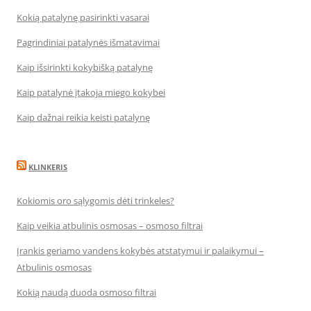
Kokią patalynę pasirinkti vasarai
Pagrindiniai patalynės išmatavimai
Kaip išsirinkti kokybišką patalynę
Kaip patalynė įtakoja miego kokybei
Kaip dažnai reikia keisti patalynę
KLINKERIS
Kokiomis oro sąlygomis dėti trinkeles?
Kaip veikia atbulinis osmosas – osmoso filtrai
Įrankis geriamo vandens kokybės atstatymui ir palaikymui –
Atbulinis osmosas
Kokią naudą duoda osmoso filtrai