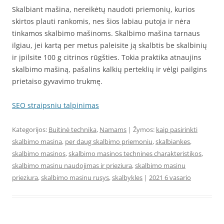
Skalbiant mašina, nereikėtų naudoti priemonių, kurios
skirtos plauti rankomis, nes šios labiau putoja ir nėra
tinkamos skalbimo mašinoms. Skalbimo mašina tarnaus
ilgiau, jei kartą per metus paleisite ją skalbtis be skalbinių
ir įpilsite 100 g citrinos rūgšties. Tokia praktika atnaujins
skalbimo mašiną, pašalins kalkių perteklių ir vėlgi pailgins
prietaiso gyvavimo trukmę.
SEO straipsniu talpinimas
Kategorijos:
Buitinė technika
,
Namams
| Žymos:
kaip pasirinkti
skalbimo masina
,
per daug skalbimo priemoniu
,
skalbiankes
,
skalbimo masinos
,
skalbimo masinos technines charakteristikos
,
skalbimo masinu naudojimas ir prieziura
,
skalbimo masinu
prieziura
,
skalbimo masinu rusys
,
skalbykles
|
2021 6 vasario