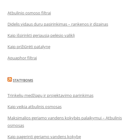
Atbulinio osmoso filtrai
Didelis vidaus durų pasirinkimas – rankenos ir dizainas
Kaip išsirinkti geriausią pelėsio valiklį
Kaip prižiūrėti patalynę
Aquaphor filtrai
STATYBOMS
Trinkelių medžiagų ir projektavimo parinkimas
Kaip veikia atbulinis osmosas
Maksimalios geriamo vandens kokybės palaikymui – Atbulinis
osmosas
Kaip pagerinti geriamo vandens kokybę