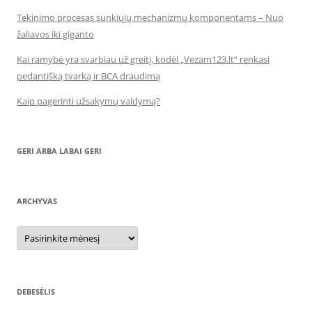
Tekinimo procesas sunkiųjų mechanizmų komponentams – Nuo
žaliavos iki giganto
Kai ramybė yra svarbiau už greitį, kodėl „Vezam123.lt“ renkasi
pedantišką tvarką ir BCA draudimą
Kaip pagerinti užsakymų valdymą?
GERI ARBA LABAI GERI
ARCHYVAS
Archyvas
DEBESĖLIS