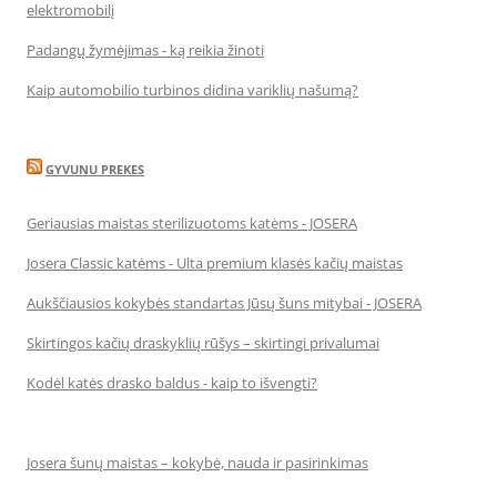
elektromobilį
Padangų žymėjimas - ką reikia žinoti
Kaip automobilio turbinos didina variklių našumą?
GYVUNU PREKES
Geriausias maistas sterilizuotoms katėms - JOSERA
Josera Classic katėms - Ulta premium klasės kačių maistas
Aukščiausios kokybės standartas Jūsų šuns mitybai - JOSERA
Skirtingos kačių draskyklių rūšys – skirtingi privalumai
Kodėl katės drasko baldus - kaip to išvengti?
Josera šunų maistas – kokybė, nauda ir pasirinkimas