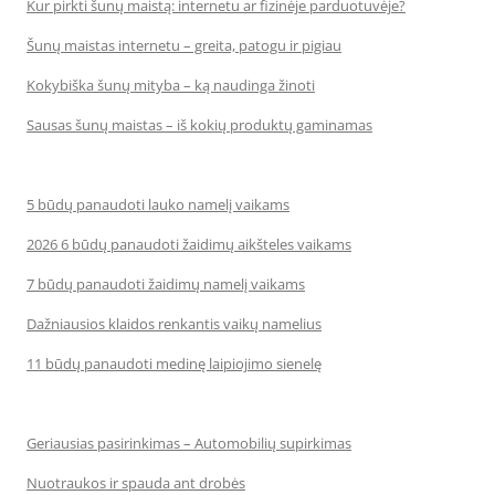
Kur pirkti šunų maistą: internetu ar fizinėje parduotuvėje?
Šunų maistas internetu – greita, patogu ir pigiau
Kokybiška šunų mityba – ką naudinga žinoti
Sausas šunų maistas – iš kokių produktų gaminamas
5 būdų panaudoti lauko namelį vaikams
2026 6 būdų panaudoti žaidimų aikšteles vaikams
7 būdų panaudoti žaidimų namelį vaikams
Dažniausios klaidos renkantis vaikų namelius
11 būdų panaudoti medinę laipiojimo sienelę
Geriausias pasirinkimas – Automobilių supirkimas
Nuotraukos ir spauda ant drobės