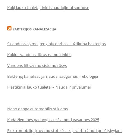
Kokį lauko tualetą rinktis naudojimui soduose
BAKTERIJOS KANALIZACIJAI
Sklandus valymo įrenginių darbas – užtikrina bakterijos
Kokius vandens filtrus namui rinktis
Vandens filtravimo sistemų rūšys
Bakterijų kanalizacijai nauda, saugumas ir ekologija
Plastikiniai lauko tualetai – Nauda ir privalumai
Nano danga automobilio stiklams
Kada žieminės padangos keičiamos į vasarines 2025
Elektromobilių įkrovimo stotelės - ką svarbu žinoti prieš įsigyjant