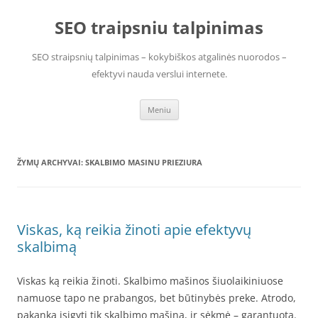
Pereiti
prie
SEO traipsniu talpinimas
turinio
SEO straipsnių talpinimas – kokybiškos atgalinės nuorodos –
efektyvi nauda verslui internete.
Meniu
ŽYMŲ ARCHYVAI:
SKALBIMO MASINU PRIEZIURA
Viskas, ką reikia žinoti apie efektyvų
skalbimą
Viskas ką reikia žinoti. Skalbimo mašinos šiuolaikiniuose
namuose tapo ne prabangos, bet būtinybės preke. Atrodo,
pakanka įsigyti tik skalbimo mašiną, ir sėkmė – garantuota.