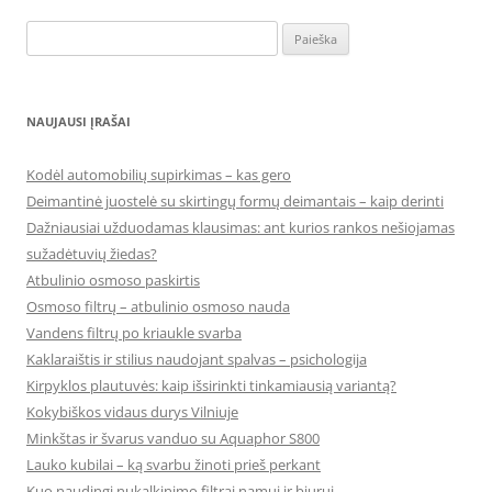
Ieškoti:
NAUJAUSI ĮRAŠAI
Kodėl automobilių supirkimas – kas gero
Deimantinė juostelė su skirtingų formų deimantais – kaip derinti
Dažniausiai užduodamas klausimas: ant kurios rankos nešiojamas
sužadėtuvių žiedas?
Atbulinio osmoso paskirtis
Osmoso filtrų – atbulinio osmoso nauda
Vandens filtrų po kriaukle svarba
Kaklaraištis ir stilius naudojant spalvas – psichologija
Kirpyklos plautuvės: kaip išsirinkti tinkamiausią variantą?
Kokybiškos vidaus durys Vilniuje
Minkštas ir švarus vanduo su Aquaphor S800
Lauko kubilai – ką svarbu žinoti prieš perkant
Kuo naudingi nukalkinimo filtrai namui ir biurui