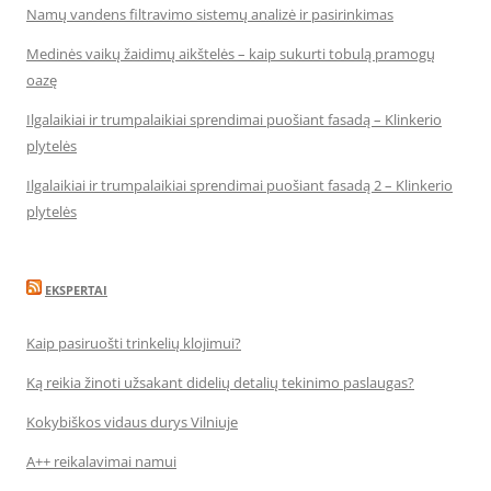
Namų vandens filtravimo sistemų analizė ir pasirinkimas
Medinės vaikų žaidimų aikštelės – kaip sukurti tobulą pramogų
oazę
Ilgalaikiai ir trumpalaikiai sprendimai puošiant fasadą – Klinkerio
plytelės
Ilgalaikiai ir trumpalaikiai sprendimai puošiant fasadą 2 – Klinkerio
plytelės
EKSPERTAI
Kaip pasiruošti trinkelių klojimui?
Ką reikia žinoti užsakant didelių detalių tekinimo paslaugas?
Kokybiškos vidaus durys Vilniuje
A++ reikalavimai namui