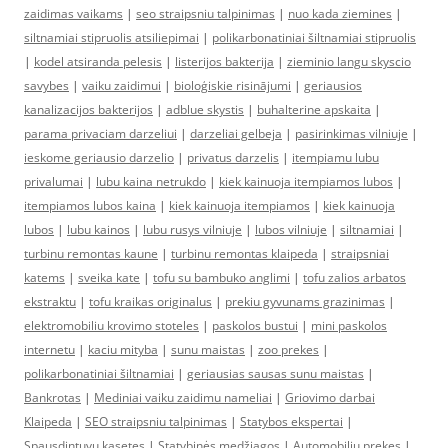
zaidimas vaikams
|
seo straipsniu talpinimas
|
nuo kada ziemines
|
siltnamiai stipruolis atsiliepimai
|
polikarbonatiniai šiltnamiai stipruolis
|
kodel atsiranda pelesis
|
listerijos bakterija
|
zieminio langu skyscio
savybes
|
vaiku zaidimui
|
bioloģiskie risinājumi
|
geriausios
kanalizacijos bakterijos
|
adblue skystis
|
buhalterine apskaita
|
parama privaciam darzeliui
|
darzeliai gelbeja
|
pasirinkimas vilniuje
|
ieskome geriausio darzelio
|
privatus darzelis
|
itempiamu lubu
privalumai
|
lubu kaina netrukdo
|
kiek kainuoja itempiamos lubos
|
itempiamos lubos kaina
|
kiek kainuoja itempiamos
|
kiek kainuoja
lubos
|
lubu kainos
|
lubu rusys vilniuje
|
lubos vilniuje
|
siltnamiai
|
turbinu remontas kaune
|
turbinu remontas klaipeda
|
straipsniai
katems
|
sveika kate
|
tofu su bambuko anglimi
|
tofu zalios arbatos
ekstraktu
|
tofu kraikas originalus
|
prekiu gyvunams grazinimas
|
elektromobiliu krovimo stoteles
|
paskolos bustui
|
mini paskolos
internetu
|
kaciu mityba
|
sunu maistas
|
zoo prekes
|
polikarbonatiniai šiltnamiai
|
geriausias sausas sunu maistas
|
Bankrotas
|
Mediniai vaiku zaidimu nameliai
|
Griovimo darbai
Klaipeda
|
SEO straipsniu talpinimas
|
Statybos ekspertai
|
Spausdintuvu kasetes
|
Statybinės medžiagos
|
Automobiliu prekes
|