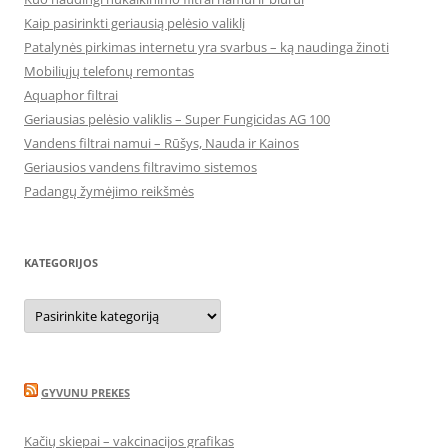
Kaip pasirinkti geriausią pelėsio valiklį
Patalynės pirkimas internetu yra svarbus – ką naudinga žinoti
Mobiliųjų telefonų remontas
Aquaphor filtrai
Geriausias pelėsio valiklis – Super Fungicidas AG 100
Vandens filtrai namui – Rūšys, Nauda ir Kainos
Geriausios vandens filtravimo sistemos
Padangų žymėjimo reikšmės
KATEGORIJOS
Kategorijos
GYVUNU PREKES
Kačių skiepai – vakcinacijos grafikas