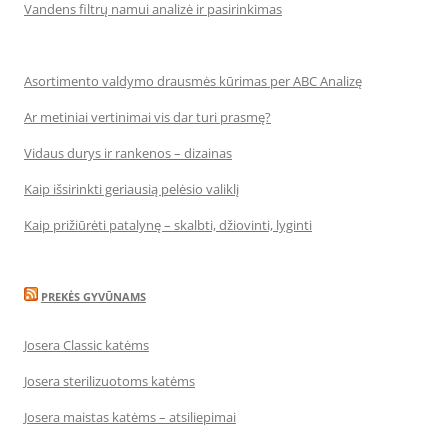
Vandens filtrų namui analizė ir pasirinkimas
Asortimento valdymo drausmės kūrimas per ABC Analizę
Ar metiniai vertinimai vis dar turi prasmę?
Vidaus durys ir rankenos – dizainas
Kaip išsirinkti geriausią pelėsio valiklį
Kaip prižiūrėti patalynę – skalbti, džiovinti, lyginti
PREKĖS GYVŪNAMS
Josera Classic katėms
Josera sterilizuotoms katėms
Josera maistas katėms – atsiliepimai