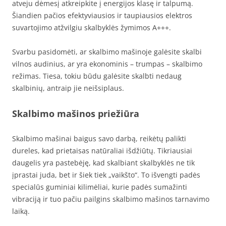
atveju dėmesį atkreipkite į energijos klasę ir talpumą.
Šiandien pačios efektyviausios ir taupiausios elektros
suvartojimo atžvilgiu skalbyklės žymimos A+++.
Svarbu pasidomėti, ar skalbimo mašinoje galėsite skalbi
vilnos audinius, ar yra ekonominis – trumpas – skalbimo
režimas. Tiesa, tokiu būdu galėsite skalbti nedaug
skalbinių, antraip jie neišsiplaus.
Skalbimo mašinos priežiūra
Skalbimo mašinai baigus savo darbą, reikėtų palikti
dureles, kad prietaisas natūraliai išdžiūtų. Tikriausiai
daugelis yra pastebėję, kad skalbiant skalbyklės ne tik
įprastai juda, bet ir šiek tiek „vaikšto“. To išvengti padės
specialūs guminiai kilimėliai, kurie padės sumažinti
vibraciją ir tuo pačiu pailgins skalbimo mašinos tarnavimo
laiką.