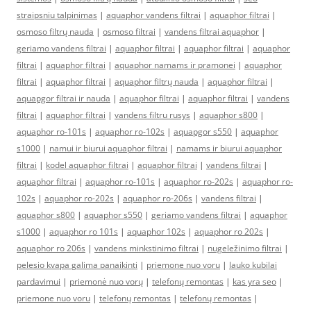
straipsniu talpinimas
|
aquaphor vandens filtrai
|
aquaphor filtrai
|
osmoso filtrų nauda
|
osmoso filtrai
|
vandens filtrai aquaphor
|
geriamo vandens filtrai
|
aquaphor filtrai
|
aquaphor filtrai
|
aquaphor
filtrai
|
aquaphor filtrai
|
aquaphor namams ir pramonei
|
aquaphor
filtrai
|
aquaphor filtrai
|
aquaphor filtrų nauda
|
aquaphor filtrai
|
aquapgor filtrai ir nauda
|
aquaphor filtrai
|
aquaphor filtrai
|
vandens
filtrai
|
aquaphor filtrai
|
vandens filtru rusys
|
aquaphor s800
|
aquaphor ro-101s
|
aquaphor ro-102s
|
aquapgor s550
|
aquaphor
s1000
|
namui ir biurui aquaphor filtrai
|
namams ir biurui aquaphor
filtrai
|
kodel aquaphor filtrai
|
aquaphor filtrai
|
vandens filtrai
|
aquaphor filtrai
|
aquaphor ro-101s
|
aquaphor ro-202s
|
aquaphor ro-
102s
|
aquaphor ro-202s
|
aquaphor ro-206s
|
vandens filtrai
|
aquaphor s800
|
aquaphor s550
|
geriamo vandens filtrai
|
aquaphor
s1000
|
aquaphor ro 101s
|
aquaphor 102s
|
aquaphor ro 202s
|
aquaphor ro 206s
|
vandens minkstinimo filtrai
|
nugeležinimo filtrai
|
pelesio kvapa galima panaikinti
|
priemone nuo voru
|
lauko kubilai
pardavimui
|
priemonė nuo vorų
|
telefonų remontas
|
kas yra seo
|
priemone nuo voru
|
telefonų remontas
|
telefonų remontas
|