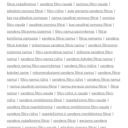
filtrai nukalkinimui
|
vandens filtrų nauda
|
osmoso filtrų nauda
|
atbulinio osmoso filtrai
|
filtrų rūšys
|
apie geriamo vandens filtrus
|
kas yra atbulinis osmosas
|
namui naudingi osmoso filtrai
|
osmoso
filtrų nauda
|
naudingi osmoso filtrai
|
kuo naudingi osmoso filtrai
|
vandens filtravimo sistemos
|
filtrų namui pasirinkimas
|
filtrai
komfortui namuose
|
vandens filtrai namui
|
filtrai namams
|
vandens
filtrai kokybei
|
tinkamiausi vandens filtrai namui
|
vandens filtravimo
sistemos namui
|
filtrų sprendimai namui
|
ieškome vandens filtrų
namui
|
vandens filtrų namui rūšys
|
vandens kokybei filtrai namui
|
vandens namui filtrų pasirinkimas
|
vandens filtrų rtūšys
|
vandens
kokybei name
|
rekomenduojami vandens filtrai namui
|
vandens filtrai
namui
|
filtrų namui rūšys
|
vandens filtrų rūšys
|
vandens filtrai namui
|
namui naudingi osmoso filtrai
|
namui geriausi osmoso filtrai
|
filtrai
namui
|
vandens filtrų nauda
|
filtrų rūšys ir nauda
|
vandens filtrų
rūšys
|
vandens minkštinimo filtrai
|
nugeležinimo filtrų nauda
|
vandens filtrai nugeležinimui
|
vandens minkštinimo filtrų nauda
|
vandens filtrų rūšys
|
nugeležinimo ir vandens monkštinimo filtrai
|
vandens nukalkinimo filtrai
|
vandens filtrai
|
geriamo vandens
sistemos
|
osmoso filtrų nauda
|
atbulinio osmoso filtrai
|
seo