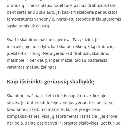
drabužių ir neišsiplaus, todėl tuos pačius drabužius teks
bent kartą ar du skalauti. Jei kaskart skalbiate per aukštos
temperatūros vandenyje, nereikėtų stebėtis ir išaugusiomis
sąskaitomis už elektrą.
Svarbi skalbimo mašinos apkrova. Pavyzdžiui, jei
instrukcijoje nurodyta, kad skalbti reikėtų 5 kg drabužių,
įdėkite 4 ar 4,5 kg. Nėra gerai, kad drabužių skalbimo
mašinoje ir per daug, ir per mažai, tačiau pastarasis
variantas mažiau žalingas.
Kaip išsirinkti geriausią skalbyklę
Skalbimo mašiną reikėtų rinktis pagal erdvę, kurioje ji
stovės. Jei buto nedidukėje vonioje, geriau tiks per viršų
kraunamos skalbimo mašinos, kurios yra gerokai
kompaktiškesnės. Visą jų asortimentą rasite čia . Jei erdvė
neriboja, galite pasidairyti ir įprastos skalbyklės. Bet kuriuo