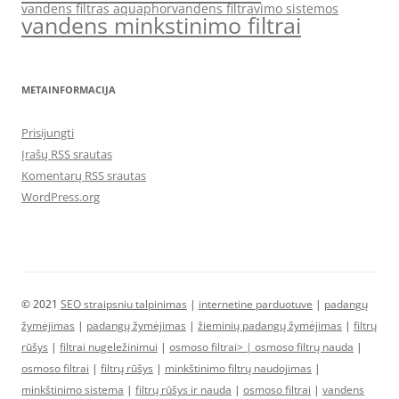
vandens filtras aquaphor
vandens filtravimo sistemos
vandens minkstinimo filtrai
METAINFORMACIJA
Prisijungti
Įrašų RSS srautas
Komentarų RSS srautas
WordPress.org
© 2021
SEO straipsniu talpinimas
|
internetine parduotuve
|
padangų
žymėjimas
|
padangų žymėjimas
|
žieminių padangų žymėjimas
|
filtrų
rūšys
|
filtrai nugeležinimui
|
osmoso filtrai> |
osmoso filtrų nauda
|
osmoso filtrai
|
filtrų rūšys
|
minkštinimo filtrų naudojimas
|
minkštinimo sistema
|
filtrų rūšys ir nauda
|
osmoso filtrai
|
vandens