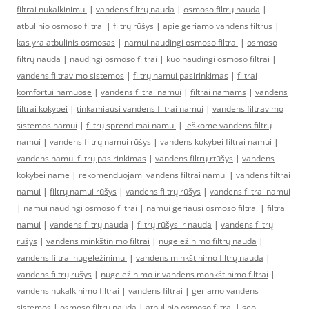
filtrai nukalkinimui
|
vandens filtrų nauda
|
osmoso filtrų nauda
|
atbulinio osmoso filtrai
|
filtrų rūšys
|
apie geriamo vandens filtrus
|
kas yra atbulinis osmosas
|
namui naudingi osmoso filtrai
|
osmoso
filtrų nauda
|
naudingi osmoso filtrai
|
kuo naudingi osmoso filtrai
|
vandens filtravimo sistemos
|
filtrų namui pasirinkimas
|
filtrai
komfortui namuose
|
vandens filtrai namui
|
filtrai namams
|
vandens
filtrai kokybei
|
tinkamiausi vandens filtrai namui
|
vandens filtravimo
sistemos namui
|
filtrų sprendimai namui
|
ieškome vandens filtrų
namui
|
vandens filtrų namui rūšys
|
vandens kokybei filtrai namui
|
vandens namui filtrų pasirinkimas
|
vandens filtrų rtūšys
|
vandens
kokybei name
|
rekomenduojami vandens filtrai namui
|
vandens filtrai
namui
|
filtrų namui rūšys
|
vandens filtrų rūšys
|
vandens filtrai namui
|
namui naudingi osmoso filtrai
|
namui geriausi osmoso filtrai
|
filtrai
namui
|
vandens filtrų nauda
|
filtrų rūšys ir nauda
|
vandens filtrų
rūšys
|
vandens minkštinimo filtrai
|
nugeležinimo filtrų nauda
|
vandens filtrai nugeležinimui
|
vandens minkštinimo filtrų nauda
|
vandens filtrų rūšys
|
nugeležinimo ir vandens monkštinimo filtrai
|
vandens nukalkinimo filtrai
|
vandens filtrai
|
geriamo vandens
sistemos
|
osmoso filtrų nauda
|
atbulinio osmoso filtrai
|
seo