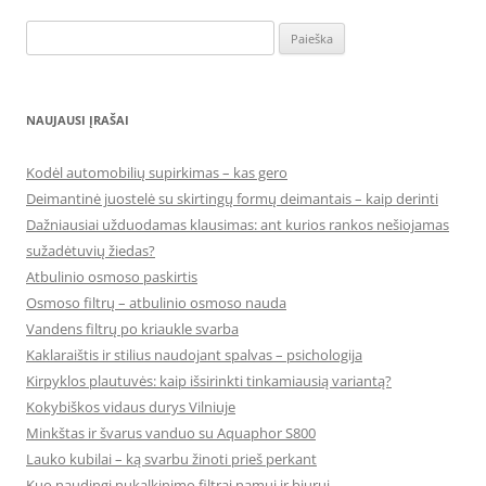
Ieškoti:
NAUJAUSI ĮRAŠAI
Kodėl automobilių supirkimas – kas gero
Deimantinė juostelė su skirtingų formų deimantais – kaip derinti
Dažniausiai užduodamas klausimas: ant kurios rankos nešiojamas
sužadėtuvių žiedas?
Atbulinio osmoso paskirtis
Osmoso filtrų – atbulinio osmoso nauda
Vandens filtrų po kriaukle svarba
Kaklaraištis ir stilius naudojant spalvas – psichologija
Kirpyklos plautuvės: kaip išsirinkti tinkamiausią variantą?
Kokybiškos vidaus durys Vilniuje
Minkštas ir švarus vanduo su Aquaphor S800
Lauko kubilai – ką svarbu žinoti prieš perkant
Kuo naudingi nukalkinimo filtrai namui ir biurui