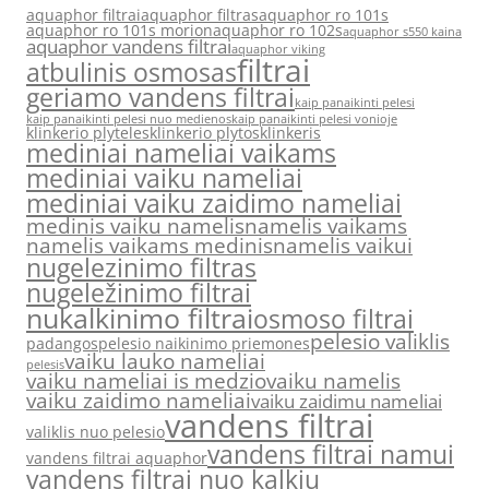
aquaphor filtrai
aquaphor filtras
aquaphor ro 101s
aquaphor ro 101s morion
aquaphor ro 102s
aquaphor s550 kaina
aquaphor vandens filtrai
aquaphor viking
filtrai
atbulinis osmosas
geriamo vandens filtrai
kaip panaikinti pelesi
kaip panaikinti pelesi nuo medienos
kaip panaikinti pelesi vonioje
klinkerio plyteles
klinkerio plytos
klinkeris
mediniai nameliai vaikams
mediniai vaiku nameliai
mediniai vaiku zaidimo nameliai
medinis vaiku namelis
namelis vaikams
namelis vaikams medinis
namelis vaikui
nugelezinimo filtras
nugeležinimo filtrai
nukalkinimo filtrai
osmoso filtrai
pelesio valiklis
padangos
pelesio naikinimo priemones
vaiku lauko nameliai
pelesis
vaiku nameliai is medzio
vaiku namelis
vaiku zaidimo nameliai
vaiku zaidimu nameliai
vandens filtrai
valiklis nuo pelesio
vandens filtrai namui
vandens filtrai aquaphor
vandens filtrai nuo kalkiu