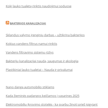
Kokį lauko tualetą rinktis naudojimui soduose
BAKTERIJOS KANALIZACIJAI
Sklandus valymo įrenginių darbas – užtikrina bakterijos
Kokius vandens filtrus namui rinktis
Vandens filtravimo sistemų rūšys
Bakterijų kanalizacijai nauda, saugumas ir ekologija
Plastikiniai lauko tualetai – Nauda ir privalumai
Nano danga automobilio stiklams
Kada žieminės padangos keičiamos į vasarines 2025
Elektromobilių įkrovimo stotelės - ką svarbu žinoti prieš įsigyjant