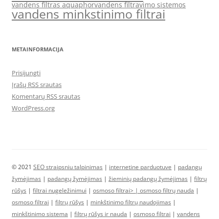
vandens filtras aquaphor
vandens filtravimo sistemos
vandens minkstinimo filtrai
METAINFORMACIJA
Prisijungti
Įrašų RSS srautas
Komentarų RSS srautas
WordPress.org
© 2021
SEO straipsniu talpinimas
|
internetine parduotuve
|
padangų
žymėjimas
|
padangų žymėjimas
|
žieminių padangų žymėjimas
|
filtrų
rūšys
|
filtrai nugeležinimui
|
osmoso filtrai> |
osmoso filtrų nauda
|
osmoso filtrai
|
filtrų rūšys
|
minkštinimo filtrų naudojimas
|
minkštinimo sistema
|
filtrų rūšys ir nauda
|
osmoso filtrai
|
vandens