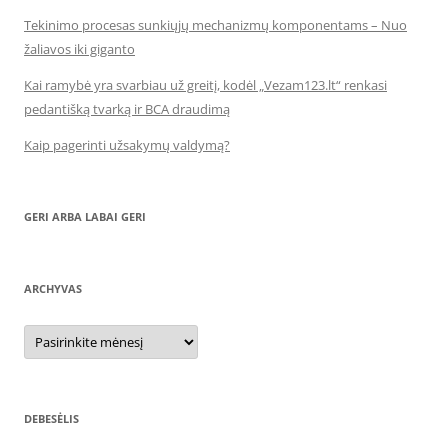
Tekinimo procesas sunkiųjų mechanizmų komponentams – Nuo
žaliavos iki giganto
Kai ramybė yra svarbiau už greitį, kodėl „Vezam123.lt“ renkasi
pedantišką tvarką ir BCA draudimą
Kaip pagerinti užsakymų valdymą?
GERI ARBA LABAI GERI
ARCHYVAS
Archyvas
DEBESĖLIS