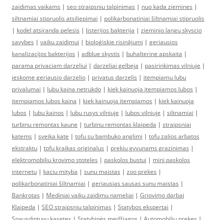
zaidimas vaikams
|
seo straipsniu talpinimas
|
nuo kada ziemines
|
siltnamiai stipruolis atsiliepimai
|
polikarbonatiniai šiltnamiai stipruolis
|
kodel atsiranda pelesis
|
listerijos bakterija
|
zieminio langu skyscio
savybes
|
vaiku zaidimui
|
bioloģiskie risinājumi
|
geriausios
kanalizacijos bakterijos
|
adblue skystis
|
buhalterine apskaita
|
parama privaciam darzeliui
|
darzeliai gelbeja
|
pasirinkimas vilniuje
|
ieskome geriausio darzelio
|
privatus darzelis
|
itempiamu lubu
privalumai
|
lubu kaina netrukdo
|
kiek kainuoja itempiamos lubos
|
itempiamos lubos kaina
|
kiek kainuoja itempiamos
|
kiek kainuoja
lubos
|
lubu kainos
|
lubu rusys vilniuje
|
lubos vilniuje
|
siltnamiai
|
turbinu remontas kaune
|
turbinu remontas klaipeda
|
straipsniai
katems
|
sveika kate
|
tofu su bambuko anglimi
|
tofu zalios arbatos
ekstraktu
|
tofu kraikas originalus
|
prekiu gyvunams grazinimas
|
elektromobiliu krovimo stoteles
|
paskolos bustui
|
mini paskolos
internetu
|
kaciu mityba
|
sunu maistas
|
zoo prekes
|
polikarbonatiniai šiltnamiai
|
geriausias sausas sunu maistas
|
Bankrotas
|
Mediniai vaiku zaidimu nameliai
|
Griovimo darbai
Klaipeda
|
SEO straipsniu talpinimas
|
Statybos ekspertai
|
Spausdintuvu kasetes
|
Statybinės medžiagos
|
Automobiliu prekes
|