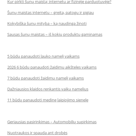
Kur pirkti šunų maistą: internetu ar fizinėje parduotuvėje?
Šunų maistas internetu – greita, patogu ir pigiau
Kokybiška šunų mityba – ką naudinga žinoti
Sausas šunų maistas – iš kokių produktų gaminamas
5 būdų panaudoti lauko namelį vaikams
2026 6 būdų panaudoti žaidimų aikšteles vaikams
7 būdų panaudoti žaidimų namelį vaikams
Dažniausios klaidos renkantis vaikų namelius
11 būdų panaudoti medinę laipiojimo sienelę
Geriausias pasirinkimas – Automobilių supirkimas
Nuotraukos ir spauda ant drobės