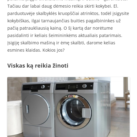
Tačiau dar labai daug dėmesio reikia skirti kokybei. El.
parduotuvėje skalbyklės kruopščiai atrinktos, todėl įsigysite
kokybiškas, ilgai tarnaujančias buities pagalbininkes už
pačią patraukliausią kainą. O šį kartą dar norėtume
pasidalinti ir keliais šeimininkėms aktualiais patarimais.
Įsigiję skalbimo mašiną ir ėmę skalbti, darome kelias
esmines klaidas. Kokios jos?
Viskas ką reikia žinoti