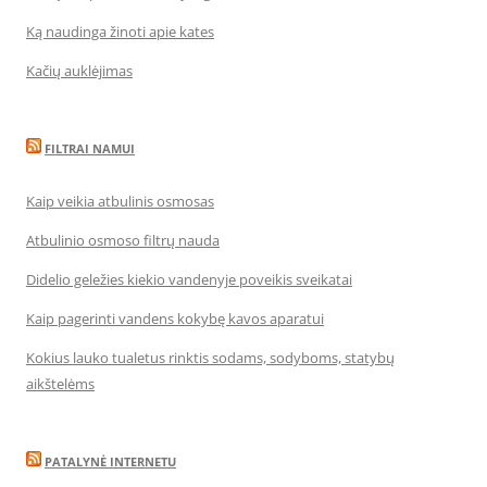
Ką naudinga žinoti apie kates
Kačių auklėjimas
FILTRAI NAMUI
Kaip veikia atbulinis osmosas
Atbulinio osmoso filtrų nauda
Didelio geležies kiekio vandenyje poveikis sveikatai
Kaip pagerinti vandens kokybę kavos aparatui
Kokius lauko tualetus rinktis sodams, sodyboms, statybų
aikštelėms
PATALYNĖ INTERNETU