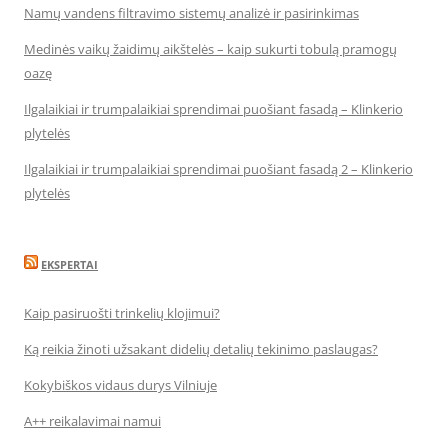
Namų vandens filtravimo sistemų analizė ir pasirinkimas
Medinės vaikų žaidimų aikštelės – kaip sukurti tobulą pramogų
oazę
Ilgalaikiai ir trumpalaikiai sprendimai puošiant fasadą – Klinkerio
plytelės
Ilgalaikiai ir trumpalaikiai sprendimai puošiant fasadą 2 – Klinkerio
plytelės
EKSPERTAI
Kaip pasiruošti trinkelių klojimui?
Ką reikia žinoti užsakant didelių detalių tekinimo paslaugas?
Kokybiškos vidaus durys Vilniuje
A++ reikalavimai namui