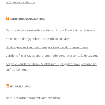
WPC terasinės lentos
BAKTERIJOS KANALIZACIJAI
Dažnos klaidos renkantis vandens filtrus – Praktiški pastebėjimai
Kokią nano dangą rinktis automobilio stiklams
Didelis geležies kiekis vandenyje – kaip pašalinti, sprendimai
Vandens filtrai kavos aparatams, ledo generatoriams, šaldytuvams
Gręžinio vandens filtrai – Minkštinimui, Nugeležinimui, Vandenilio
sulfido šalinimui
SEO PASLAUGOS
Namui rekomenduojami vandens filtrai