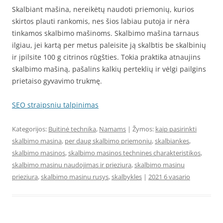
Skalbiant mašina, nereikėtų naudoti priemonių, kurios
skirtos plauti rankomis, nes šios labiau putoja ir nėra
tinkamos skalbimo mašinoms. Skalbimo mašina tarnaus
ilgiau, jei kartą per metus paleisite ją skalbtis be skalbinių
ir įpilsite 100 g citrinos rūgšties. Tokia praktika atnaujins
skalbimo mašiną, pašalins kalkių perteklių ir vėlgi pailgins
prietaiso gyvavimo trukmę.
SEO straipsniu talpinimas
Kategorijos:
Buitinė technika
,
Namams
| Žymos:
kaip pasirinkti
skalbimo masina
,
per daug skalbimo priemoniu
,
skalbiankes
,
skalbimo masinos
,
skalbimo masinos technines charakteristikos
,
skalbimo masinu naudojimas ir prieziura
,
skalbimo masinu
prieziura
,
skalbimo masinu rusys
,
skalbykles
|
2021 6 vasario