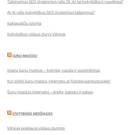
Talpinamus SEO straipsnius rašo DI: Ar tai kokybiška ir naudinga?
Ar AI rašo kokybiškus SEO straipsnius talpinimui?
Kaklaraiščių istorija
Kokybiškos vidaus durys Vilniuje
SUNU MAISTAS
Josera šunų maistas – kokybė, nauda ir pasirinkimas
Kur pirkti šunų maistą: internetu ar fizinėje parduotuvėje?
Šunų maistas internetu – greita, patogu ir pigiau
STATYBINĖS MEDŽIAGOS
Vilniuje prekiauja vidaus durimis