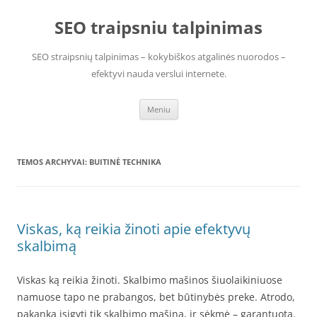
Pereiti
prie
SEO traipsniu talpinimas
turinio
SEO straipsnių talpinimas – kokybiškos atgalinės nuorodos –
efektyvi nauda verslui internete.
Meniu
TEMOS ARCHYVAI:
BUITINĖ TECHNIKA
Viskas, ką reikia žinoti apie efektyvų
skalbimą
Viskas ką reikia žinoti. Skalbimo mašinos šiuolaikiniuose
namuose tapo ne prabangos, bet būtinybės preke. Atrodo,
pakanka įsigyti tik skalbimo mašiną, ir sėkmė – garantuota.