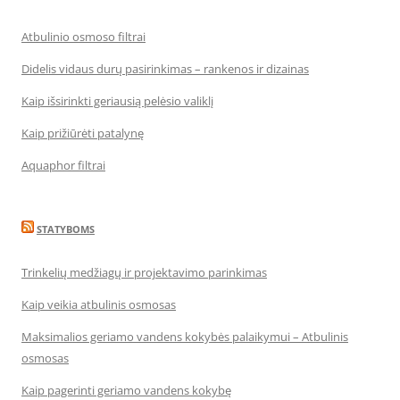
Atbulinio osmoso filtrai
Didelis vidaus durų pasirinkimas – rankenos ir dizainas
Kaip išsirinkti geriausią pelėsio valiklį
Kaip prižiūrėti patalynę
Aquaphor filtrai
STATYBOMS
Trinkelių medžiagų ir projektavimo parinkimas
Kaip veikia atbulinis osmosas
Maksimalios geriamo vandens kokybės palaikymui – Atbulinis
osmosas
Kaip pagerinti geriamo vandens kokybę