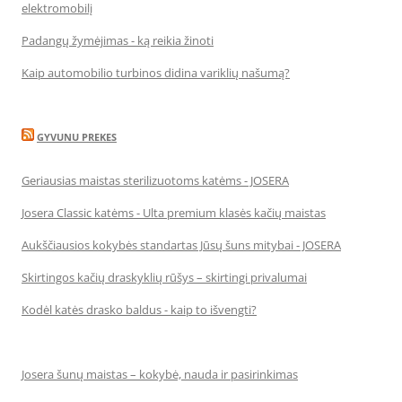
elektromobilį
Padangų žymėjimas - ką reikia žinoti
Kaip automobilio turbinos didina variklių našumą?
GYVUNU PREKES
Geriausias maistas sterilizuotoms katėms - JOSERA
Josera Classic katėms - Ulta premium klasės kačių maistas
Aukščiausios kokybės standartas Jūsų šuns mitybai - JOSERA
Skirtingos kačių draskyklių rūšys – skirtingi privalumai
Kodėl katės drasko baldus - kaip to išvengti?
Josera šunų maistas – kokybė, nauda ir pasirinkimas