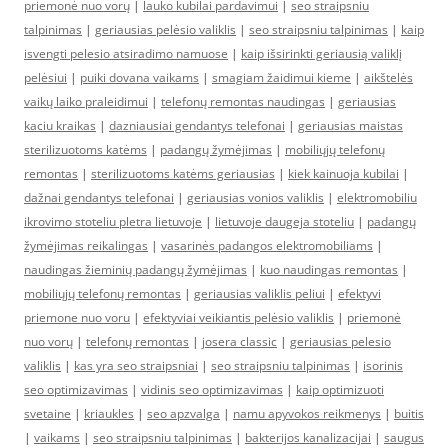
priemonė nuo vorų
|
lauko kubilai pardavimui
|
seo straipsniu
talpinimas
|
geriausias pelėsio valiklis
|
seo straipsniu talpinimas
|
kaip
isvengti pelesio atsiradimo namuose
|
kaip išsirinkti geriausią valiklį
pelėsiui
|
puiki dovana vaikams
|
smagiam žaidimui kieme
|
aikštelės
vaikų laiko praleidimui
|
telefonų remontas naudingas
|
geriausias
kaciu kraikas
|
dazniausiai gendantys telefonai
|
geriausias maistas
sterilizuotoms katėms
|
padangų žymėjimas
|
mobiliųjų telefonų
remontas
|
sterilizuotoms katėms geriausias
|
kiek kainuoja kubilai
|
dažnai gendantys telefonai
|
geriausias vonios valiklis
|
elektromobiliu
ikrovimo stoteliu pletra lietuvoje
|
lietuvoje daugeja stoteliu
|
padangų
žymėjimas reikalingas
|
vasarinės padangos elektromobiliams
|
naudingas žieminių padangų žymėjimas
|
kuo naudingas remontas
|
mobiliųjų telefonų remontas
|
geriausias valiklis peliui
|
efektyvi
priemone nuo voru
|
efektyviai veikiantis pelėsio valiklis
|
priemonė
nuo vorų
|
telefonų remontas
|
josera classic
|
geriausias pelesio
valiklis
|
kas yra seo straipsniai
|
seo straipsniu talpinimas
|
isorinis
seo optimizavimas
|
vidinis seo optimizavimas
|
kaip optimizuoti
svetaine
|
kriaukles
|
seo apzvalga
|
namu apyvokos reikmenys
|
buitis
|
vaikams
|
seo straipsniu talpinimas
|
bakterijos kanalizacijai
|
saugus