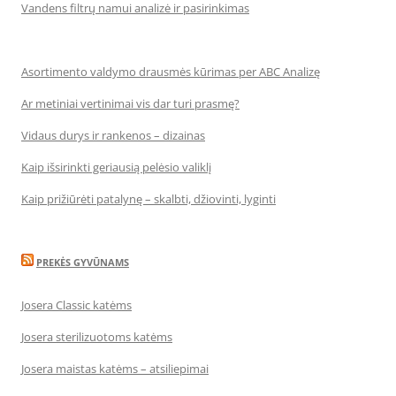
Vandens filtrų namui analizė ir pasirinkimas
Asortimento valdymo drausmės kūrimas per ABC Analizę
Ar metiniai vertinimai vis dar turi prasmę?
Vidaus durys ir rankenos – dizainas
Kaip išsirinkti geriausią pelėsio valiklį
Kaip prižiūrėti patalynę – skalbti, džiovinti, lyginti
PREKĖS GYVŪNAMS
Josera Classic katėms
Josera sterilizuotoms katėms
Josera maistas katėms – atsiliepimai