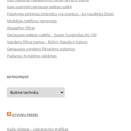
Kaip pasirinkti geriausią pelėsio valiklį
Patalynės pirkimas internetu yra svarbus – ką naudinga žinoti
Mobiliųjų telefonų remontas
Aquaphor filtrai
Geriausias pelėsio valiklis – Super Fungicidas AG 100
Vandens filtrai namui – Rūšys, Nauda ir Kainos
Geriausios vandens filtravimo sistemos
Padangų žymėjimo reikšmės
KATEGORIJOS
Kategorijos
GYVUNU PREKES
Kačių skiepai – vakcinacijos grafikas