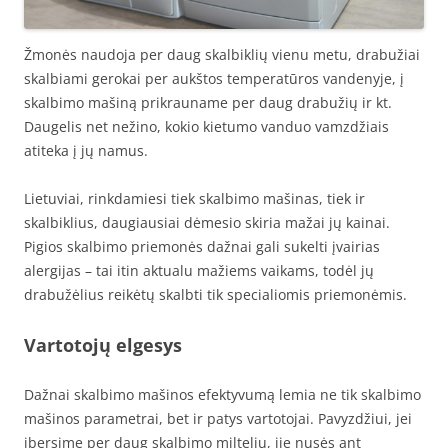
Žmonės naudoja per daug skalbiklių vienu metu, drabužiai
skalbiami gerokai per aukštos temperatūros vandenyje, į
skalbimo mašiną prikrauname per daug drabužių ir kt.
Daugelis net nežino, kokio kietumo vanduo vamzdžiais
atiteka į jų namus.
Lietuviai, rinkdamiesi tiek skalbimo mašinas, tiek ir
skalbiklius, daugiausiai dėmesio skiria mažai jų kainai.
Pigios skalbimo priemonės dažnai gali sukelti įvairias
alergijas – tai itin aktualu mažiems vaikams, todėl jų
drabužėlius reikėtų skalbti tik specialiomis priemonėmis.
Vartotojų elgesys
Dažnai skalbimo mašinos efektyvumą lemia ne tik skalbimo
mašinos parametrai, bet ir patys vartotojai. Pavyzdžiui, jei
įbersime per daug skalbimo miltelių, jie nusės ant