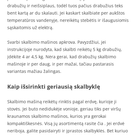
drabužių ir neišsiplaus, todėl tuos pačius drabužius teks
bent kartą ar du skalauti. Jei kaskart skalbiate per aukštos
temperatūros vandenyje, nereikėtų stebėtis ir išaugusiomis
sąskaitomis už elektrą.
Svarbi skalbimo mašinos apkrova. Pavyzdžiui, jei
instrukcijoje nurodyta, kad skalbti reikėtų 5 kg drabužių,
įdėkite 4 ar 4,5 kg. Nėra gerai, kad drabužių skalbimo
mašinoje ir per daug, ir per mažai, tačiau pastarasis
variantas mažiau žalingas.
Kaip išsirinkti geriausią skalbyklę
Skalbimo mašiną reikėtų rinktis pagal erdvę, kurioje ji
stovės. Jei buto nedidukėje vonioje, geriau tiks per viršų
kraunamos skalbimo mašinos, kurios yra gerokai
kompaktiškesnės. Visą jų asortimentą rasite čia . Jei erdvė
neriboja, galite pasidairyti ir įprastos skalbyklės. Bet kuriuo