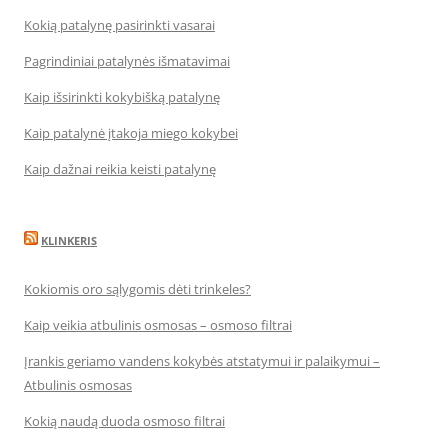
Kokią patalynę pasirinkti vasarai
Pagrindiniai patalynės išmatavimai
Kaip išsirinkti kokybišką patalynę
Kaip patalynė įtakoja miego kokybei
Kaip dažnai reikia keisti patalynę
KLINKERIS
Kokiomis oro sąlygomis dėti trinkeles?
Kaip veikia atbulinis osmosas – osmoso filtrai
Įrankis geriamo vandens kokybės atstatymui ir palaikymui –
Atbulinis osmosas
Kokią naudą duoda osmoso filtrai