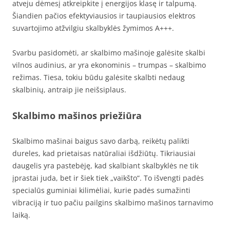
atveju dėmesį atkreipkite į energijos klasę ir talpumą.
Šiandien pačios efektyviausios ir taupiausios elektros
suvartojimo atžvilgiu skalbyklės žymimos A+++.
Svarbu pasidomėti, ar skalbimo mašinoje galėsite skalbi
vilnos audinius, ar yra ekonominis – trumpas – skalbimo
režimas. Tiesa, tokiu būdu galėsite skalbti nedaug
skalbinių, antraip jie neišsiplaus.
Skalbimo mašinos priežiūra
Skalbimo mašinai baigus savo darbą, reikėtų palikti
dureles, kad prietaisas natūraliai išdžiūtų. Tikriausiai
daugelis yra pastebėję, kad skalbiant skalbyklės ne tik
įprastai juda, bet ir šiek tiek „vaikšto“. To išvengti padės
specialūs guminiai kilimėliai, kurie padės sumažinti
vibraciją ir tuo pačiu pailgins skalbimo mašinos tarnavimo
laiką.