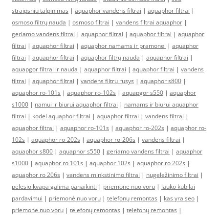
straipsniu talpinimas
|
aquaphor vandens filtrai
|
aquaphor filtrai
|
osmoso filtrų nauda
|
osmoso filtrai
|
vandens filtrai aquaphor
|
geriamo vandens filtrai
|
aquaphor filtrai
|
aquaphor filtrai
|
aquaphor
filtrai
|
aquaphor filtrai
|
aquaphor namams ir pramonei
|
aquaphor
filtrai
|
aquaphor filtrai
|
aquaphor filtrų nauda
|
aquaphor filtrai
|
aquapgor filtrai ir nauda
|
aquaphor filtrai
|
aquaphor filtrai
|
vandens
filtrai
|
aquaphor filtrai
|
vandens filtru rusys
|
aquaphor s800
|
aquaphor ro-101s
|
aquaphor ro-102s
|
aquapgor s550
|
aquaphor
s1000
|
namui ir biurui aquaphor filtrai
|
namams ir biurui aquaphor
filtrai
|
kodel aquaphor filtrai
|
aquaphor filtrai
|
vandens filtrai
|
aquaphor filtrai
|
aquaphor ro-101s
|
aquaphor ro-202s
|
aquaphor ro-
102s
|
aquaphor ro-202s
|
aquaphor ro-206s
|
vandens filtrai
|
aquaphor s800
|
aquaphor s550
|
geriamo vandens filtrai
|
aquaphor
s1000
|
aquaphor ro 101s
|
aquaphor 102s
|
aquaphor ro 202s
|
aquaphor ro 206s
|
vandens minkstinimo filtrai
|
nugeležinimo filtrai
|
pelesio kvapa galima panaikinti
|
priemone nuo voru
|
lauko kubilai
pardavimui
|
priemonė nuo vorų
|
telefonų remontas
|
kas yra seo
|
priemone nuo voru
|
telefonų remontas
|
telefonų remontas
|