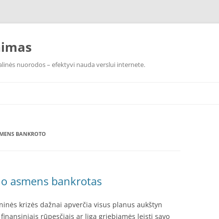
nimas
linės nuorodos – efektyvi nauda verslui internete.
ASMENS BANKROTO
nio asmens bankrotas
ninės krizės dažnai apverčia visus planus aukštyn
inansiniais rūpesčiais ar liga griebiamės leisti savo