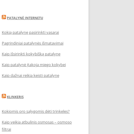
PATALYNĖ INTERNETU
Kokią patalynę pasirinkti vasarai
Pagrindiniai patalynės išmatavimai
Kaip išsirinkti kokybišką patalynę
Kaip patalynė įtakoja miego kokybei
Kaip dažnai reikia keisti patalynę
KLINKERIS
Kokiomis oro sąlygomis dėti trinkeles?
Kaip veikia atbulinis osmosas – osmoso
filtrai