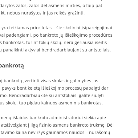
darytos žalos, žalos dėl asmens mirties, o taip pat
kt. nebus nurašytos ir jas reikės grąžinti.
ra teikiamas prioritetas – šie skoliniai įsipareigojimai
iškai padengiami, po bankroto jų išieškojimo procedūros
 bankrotas, turint tokių skolų, nėra geriausia išeitis –
ų panaikinti aktyviai bendradarbiaujant su antstoliais.
 bankrotą
ankrotą įvertinti visas skolas ir galimybes jas
i pavyks bent keletą išieškojimo procesų pabaigti dar
imo. Bendradarbiaukite su antstoliais, galite siūlyti
us skolų, tuo pigiau kainuos asmeninis bankrotas.
enų išlaidos bankroto administratoriui siekia apie
atsižvelgiant į ilgą fizinio asmens bankroto trukmę. Dėl
krutavimo kaina neviršys gaunamos naudos – nurašomų