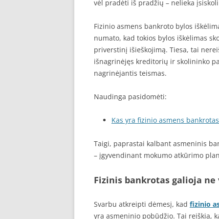
vėl pradėti iš pradžių – nelieka įsiskoli
Fizinio asmens bankroto bylos iškėlim
numato, kad tokios bylos iškėlimas sko
priverstinį išieškojimą. Tiesa, tai nerei
išnagrinėjęs kreditorių ir skolininko
nagrinėjantis teismas.
Naudinga pasidomėti:
Kas yra fizinio asmens bankrotas
Taigi, paprastai kalbant asmeninis b
– įgyvendinant mokumo atkūrimo planą
Fizinis bankrotas galioja n
Svarbu atkreipti dėmesį, kad
fizinio 
yra asmeninio pobūdžio. Tai reiškia, 