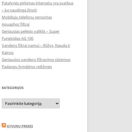
Patalynės pirkimas internetu yra svarbus
– ką naudinga žinoti
Mobiliųjų telefonų remontas
Aquaphor filtrai
Geriausias pelėsio valiklis – Super
Fungicidas AG 100
Vandens filtrai namui – Rūšys, Nauda ir
Kainos
Geriausios vandens filtravimo sistemos
Padangų žymėjimo reikšmės
KATEGORIJOS
Kategorijos
GYVUNU PREKES