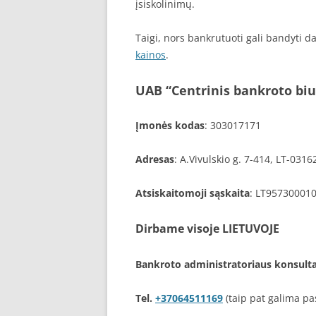
įsiskolinimų.
Taigi, nors bankrutuoti gali bandyti d
kainos
.
UAB “Centrinis bankroto biu
Įmonės kodas
: 303017171
Adresas
: A.Vivulskio g. 7-414, LT-0316
Atsiskaitomoji sąskaita
: LT95730001
Dirbame visoje LIETUVOJE
Bankroto administratoriaus konsultaci
Tel.
+37064511169
(taip pat galima pa