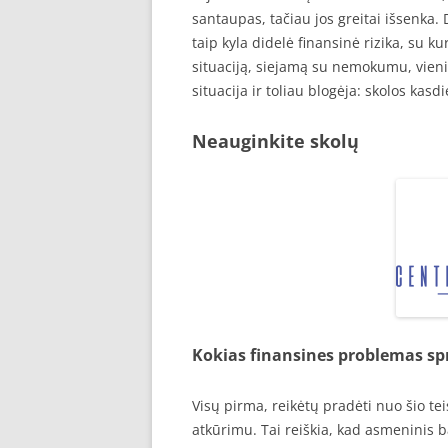
santaupas, tačiau jos greitai išsenka. D
taip kyla didelė finansinė rizika, su ku
situaciją, siejamą su nemokumu, vienin
situacija ir toliau blogėja: skolos kasd
Neauginkite skolų
Kokias finansines problemas sp
Visų pirma, reikėtų pradėti nuo šio te
atkūrimu. Tai reiškia, kad asmeninis b