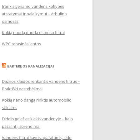
Įrankis geriamo vandens kokybės
atstatymui ir palaikymui – Atbulinis
osmosas
Kokią naudą duoda osmoso filtrai
WPC terasinės lentos
BAKTERIJOS KANALIZACIJAI
Dažnos klaidos renkantis vandens filtrus –
Praktiški pastebėjimai
Kokią nano dangą rinktis automobilio
stiklams
Didelis geležies kiekis vandenyje – kaip
pašalinti, sprendimai
Vandens filtrai kavos aparatams, ledo