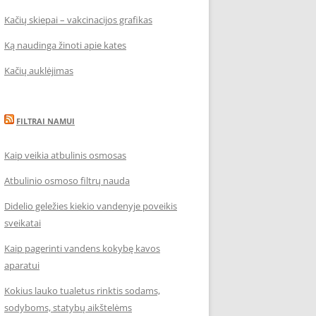
Kačių skiepai – vakcinacijos grafikas
Ką naudinga žinoti apie kates
Kačių auklėjimas
FILTRAI NAMUI
Kaip veikia atbulinis osmosas
Atbulinio osmoso filtrų nauda
Didelio geležies kiekio vandenyje poveikis
sveikatai
Kaip pagerinti vandens kokybę kavos
aparatui
Kokius lauko tualetus rinktis sodams,
sodyboms, statybų aikštelėms