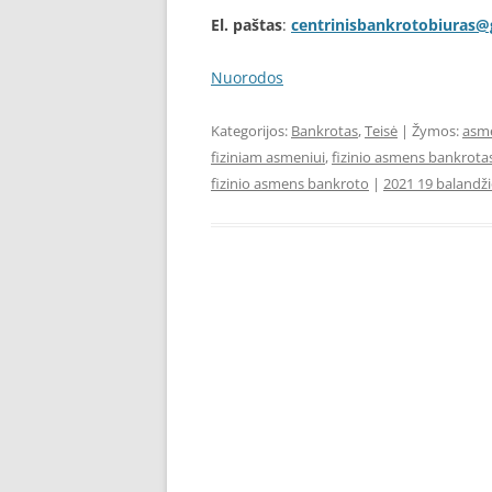
El. paštas
:
centrinisbankrotobiuras
Nuorodos
Kategorijos:
Bankrotas
,
Teisė
| Žymos:
asme
fiziniam asmeniui
,
fizinio asmens bankrota
fizinio asmens bankroto
|
2021 19 balandž