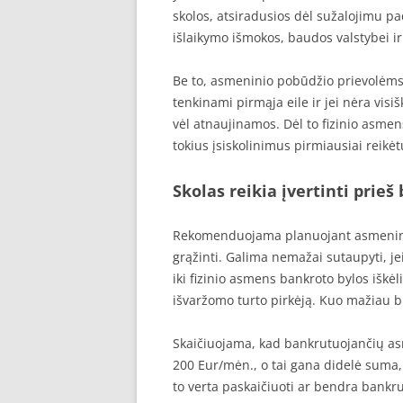
skolos, atsiradusios dėl sužalojimu pa
išlaikymo išmokos, baudos valstybei ir 
Be to, asmeninio pobūdžio prievolėms y
tenkinami pirmąja eile ir jei nėra vis
vėl atnaujinamos. Dėl to fizinio asmens
tokius įsiskolinimus pirmiausiai reikėt
Skolas reikia įvertinti prieš
Rekomenduojama planuojant asmeninį b
grąžinti. Galima nemažai sutaupyti, je
iki fizinio asmens bankroto bylos iškėl
išvaržomo turto pirkėją. Kuo mažiau b
Skaičiuojama, kad bankrutuojančių asm
200 Eur/mėn., o tai gana didelė suma, 
to verta paskaičiuoti ar bendra ban