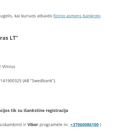
augelis, kai kuriuos atbaido
fizinio asmens bankroto
ras LT”
2 Vilnius
0141900325 (AB “Swedbank”).
jos tik su išankstine registracija
siskambinti ir
Viber
programėle nr.
+37060086100
)