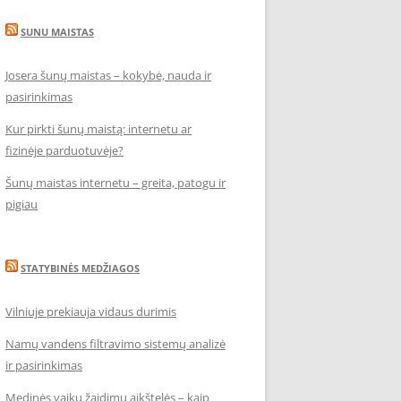
SUNU MAISTAS
Josera šunų maistas – kokybė, nauda ir
pasirinkimas
Kur pirkti šunų maistą: internetu ar
fizinėje parduotuvėje?
Šunų maistas internetu – greita, patogu ir
pigiau
STATYBINĖS MEDŽIAGOS
Vilniuje prekiauja vidaus durimis
Namų vandens filtravimo sistemų analizė
ir pasirinkimas
Medinės vaikų žaidimų aikštelės – kaip