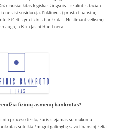
ažniausiai kitas logiškas žingsnis – skolintis, tačiau
ria ne visi susidoroja. Pakliuvus į prastą finansinę
telė išeitis yra fizinis bankrotas. Nesiimant veiksmų
ien auga, o iš ko jas atiduoti nėra.
rendžia fizinių asmenų bankrotas?
isinio proceso tikslo, kuris siejamas su mokumo
ankrotas suteikia žmogui galimybę savo finansinį kelią