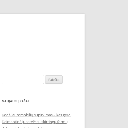
Ieškoti:
NAUJAUSI ĮRAŠAI
Kodėl automobilių supirkimas – kas gero
Deimantinė juostelė su skirtingų formų