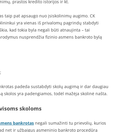
nimų, prastos kredito istorijos ir kt.
as taip pat apsaugo nuo įsiskolinimų augimo. CK
lininkui yra vienas iš privalomų pagrindų stabdyti
škia, kad tokia byla negali būti atnaujinta – tai
 parodymus nusprendžia fizinio asmens bankroto bylą
;
ankrotas padeda sustabdyti skolų augimą ir dar daugiau
 skolos yra padengiamos, todėl mažėja skolinė našta.
e visoms skoloms
asmens bankrotas
negali sumažinti tu prievolių, kurios
kad net ir užbaigus asmeninio bankroto procedūrą