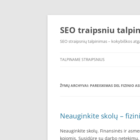
Pereiti
prie
turinio
SEO traipsniu talpi
SEO straipsnių talpinimas – kokybiškos atga
TALPINAME STRAIPSNIUS
ŽYMŲ ARCHYVAI:
PAREISKIMAS DEL FIZINIO 
Neauginkite skolų – fizi
Neauginkite skolų. Finansinės ir asme
kojomis. Susidūrę su darbo netekimu, f