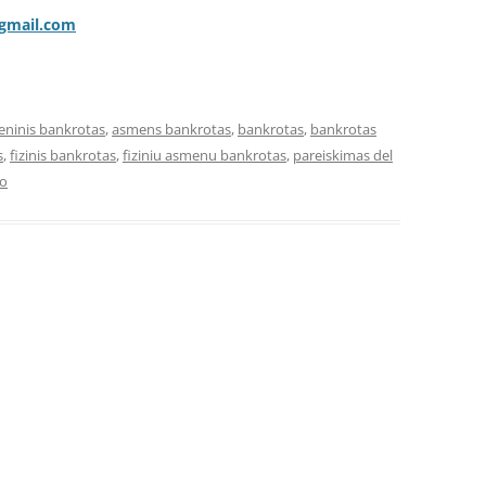
@gmail.com
ninis bankrotas
,
asmens bankrotas
,
bankrotas
,
bankrotas
s
,
fizinis bankrotas
,
fiziniu asmenu bankrotas
,
pareiskimas del
io