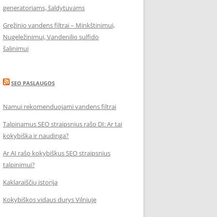
generatoriams, šaldytuvams
Gręžinio vandens filtrai – Minkštinimui,
Nugeležinimui, Vandenilio sulfido
šalinimui
SEO PASLAUGOS
Namui rekomenduojami vandens filtrai
Talpinamus SEO straipsnius rašo DI: Ar tai
kokybiška ir naudinga?
Ar AI rašo kokybiškus SEO straipsnius
talpinimui?
Kaklaraiščių istorija
Kokybiškos vidaus durys Vilniuje