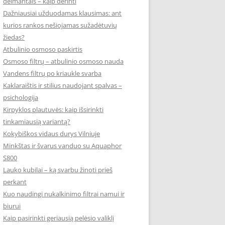
deimantais – kaip derinti
Dažniausiai užduodamas klausimas: ant
kurios rankos nešiojamas sužadėtuvių
žiedas?
Atbulinio osmoso paskirtis
Osmoso filtrų – atbulinio osmoso nauda
Vandens filtrų po kriaukle svarba
Kaklaraištis ir stilius naudojant spalvas –
psichologija
Kirpyklos plautuvės: kaip išsirinkti
tinkamiausią variantą?
Kokybiškos vidaus durys Vilniuje
Minkštas ir švarus vanduo su Aquaphor
S800
Lauko kubilai – ką svarbu žinoti prieš
perkant
Kuo naudingi nukalkinimo filtrai namui ir
biurui
Kaip pasirinkti geriausią pelėsio valiklį