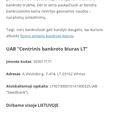
bankroto trukmę. Dėl to verta paskaičiuoti ar bendra
bankrutavimo kaina neviršys gaunamos naudos –
nurašomų įsiskolinimų.
Taigi, nors bankrutuoti gali bandyti daugelis, kai kuriuos
atbaido
fizinio asmens bankroto kainos
.
UAB “Centrinis bankroto biuras LT”
Įmonės kodas
: 303017171
Adresas
: A.Vivulskio g. 7-414, LT-03162 Vilnius
Atsiskaitomoji sąskaita
: LT957300010141900325 (AB
“Swedbank”).
Dirbame visoje LIETUVOJE