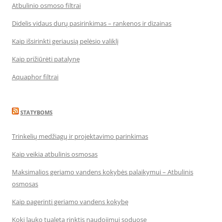
Atbulinio osmoso filtrai
Didelis vidaus durų pasirinkimas – rankenos ir dizainas
Kaip išsirinkti geriausią pelėsio valiklį
Kaip prižiūrėti patalynę
Aquaphor filtrai
STATYBOMS
Trinkelių medžiagų ir projektavimo parinkimas
Kaip veikia atbulinis osmosas
Maksimalios geriamo vandens kokybės palaikymui – Atbulinis
osmosas
Kaip pagerinti geriamo vandens kokybę
Kokį lauko tualetą rinktis naudojimui soduose