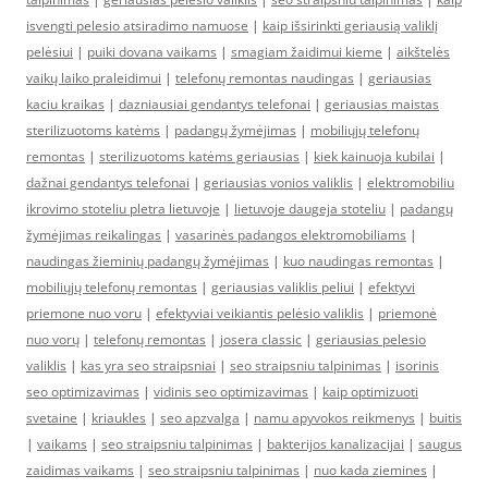
isvengti pelesio atsiradimo namuose
|
kaip išsirinkti geriausią valiklį
pelėsiui
|
puiki dovana vaikams
|
smagiam žaidimui kieme
|
aikštelės
vaikų laiko praleidimui
|
telefonų remontas naudingas
|
geriausias
kaciu kraikas
|
dazniausiai gendantys telefonai
|
geriausias maistas
sterilizuotoms katėms
|
padangų žymėjimas
|
mobiliųjų telefonų
remontas
|
sterilizuotoms katėms geriausias
|
kiek kainuoja kubilai
|
dažnai gendantys telefonai
|
geriausias vonios valiklis
|
elektromobiliu
ikrovimo stoteliu pletra lietuvoje
|
lietuvoje daugeja stoteliu
|
padangų
žymėjimas reikalingas
|
vasarinės padangos elektromobiliams
|
naudingas žieminių padangų žymėjimas
|
kuo naudingas remontas
|
mobiliųjų telefonų remontas
|
geriausias valiklis peliui
|
efektyvi
priemone nuo voru
|
efektyviai veikiantis pelėsio valiklis
|
priemonė
nuo vorų
|
telefonų remontas
|
josera classic
|
geriausias pelesio
valiklis
|
kas yra seo straipsniai
|
seo straipsniu talpinimas
|
isorinis
seo optimizavimas
|
vidinis seo optimizavimas
|
kaip optimizuoti
svetaine
|
kriaukles
|
seo apzvalga
|
namu apyvokos reikmenys
|
buitis
|
vaikams
|
seo straipsniu talpinimas
|
bakterijos kanalizacijai
|
saugus
zaidimas vaikams
|
seo straipsniu talpinimas
|
nuo kada ziemines
|