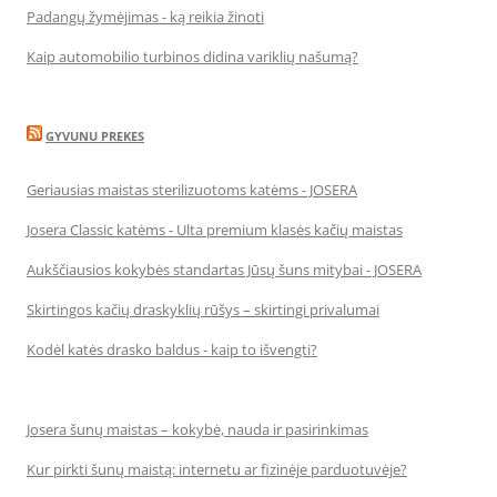
Padangų žymėjimas - ką reikia žinoti
Kaip automobilio turbinos didina variklių našumą?
GYVUNU PREKES
Geriausias maistas sterilizuotoms katėms - JOSERA
Josera Classic katėms - Ulta premium klasės kačių maistas
Aukščiausios kokybės standartas Jūsų šuns mitybai - JOSERA
Skirtingos kačių draskyklių rūšys – skirtingi privalumai
Kodėl katės drasko baldus - kaip to išvengti?
Josera šunų maistas – kokybė, nauda ir pasirinkimas
Kur pirkti šunų maistą: internetu ar fizinėje parduotuvėje?