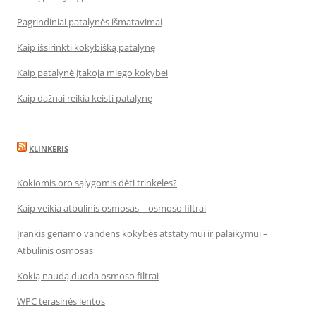
Pagrindiniai patalynės išmatavimai
Kaip išsirinkti kokybišką patalynę
Kaip patalynė įtakoja miego kokybei
Kaip dažnai reikia keisti patalynę
KLINKERIS
Kokiomis oro sąlygomis dėti trinkeles?
Kaip veikia atbulinis osmosas – osmoso filtrai
Įrankis geriamo vandens kokybės atstatymui ir palaikymui –
Atbulinis osmosas
Kokią naudą duoda osmoso filtrai
WPC terasinės lentos