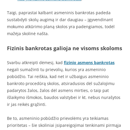
Taigi, paprastai kalbant asmeninis bankrotas padeda
sustabdyti skolų augimą ir dar daugiau – įgyvendinant
mokumo atkūrimo planą skolos yra padengiamos, todėl
mažėja skolinė našta.
Fizinis bankrotas galioja ne visoms skoloms
Svarbu atkreipti dėmesį, kad
fizinio asmens bankrotas
negali sumažinti tu prievolių, kurios yra asmeninio
pobūdžio. Tai reiškia, kad net ir užbaigus asmeninio
bankroto procedūrą skolos, atsiradusios dėl sužalojimu
padarytos žalos, žalos dėl asmens mirties, o taip pat
išlaikymo išmokos, baudos valstybei ir kt. nebus nurašytos
ir jas reikės grąžinti.
Be to, asmeninio pobūdžio prievolėms yra teikiamas
prioritetas – šie skoliniai įsipareigojimai tenkinami pirmąja