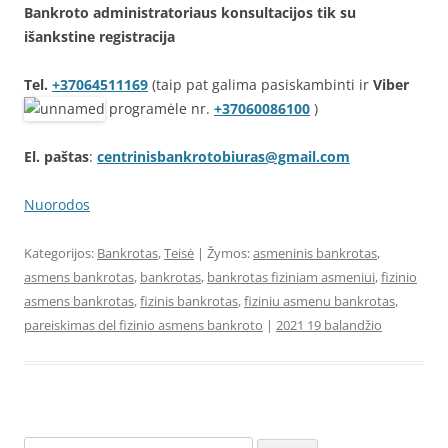
Bankroto administratoriaus konsultacijos tik su
išankstine registracija
Tel.
+37064511169
(taip pat galima pasiskambinti ir
Viber
programėle nr.
+37060086100
)
El. paštas
:
centrinisbankrotobiuras@gmail.com
Nuorodos
Kategorijos:
Bankrotas
,
Teisė
| Žymos:
asmeninis bankrotas
,
asmens bankrotas
,
bankrotas
,
bankrotas fiziniam asmeniui
,
fizinio
asmens bankrotas
,
fizinis bankrotas
,
fiziniu asmenu bankrotas
,
pareiskimas del fizinio asmens bankroto
|
2021 19 balandžio