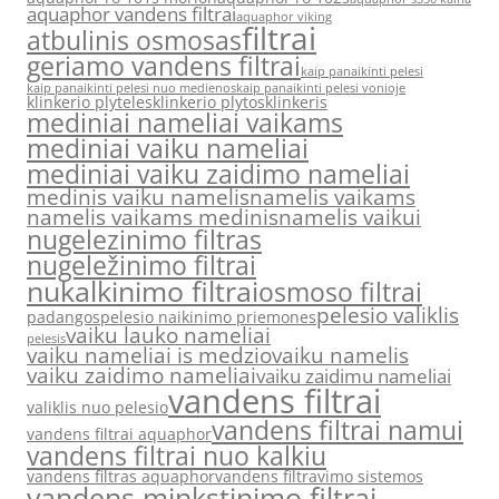
aquaphor vandens filtrai
aquaphor viking
filtrai
atbulinis osmosas
geriamo vandens filtrai
kaip panaikinti pelesi
kaip panaikinti pelesi nuo medienos
kaip panaikinti pelesi vonioje
klinkerio plyteles
klinkerio plytos
klinkeris
mediniai nameliai vaikams
mediniai vaiku nameliai
mediniai vaiku zaidimo nameliai
medinis vaiku namelis
namelis vaikams
namelis vaikams medinis
namelis vaikui
nugelezinimo filtras
nugeležinimo filtrai
nukalkinimo filtrai
osmoso filtrai
pelesio valiklis
padangos
pelesio naikinimo priemones
vaiku lauko nameliai
pelesis
vaiku nameliai is medzio
vaiku namelis
vaiku zaidimo nameliai
vaiku zaidimu nameliai
vandens filtrai
valiklis nuo pelesio
vandens filtrai namui
vandens filtrai aquaphor
vandens filtrai nuo kalkiu
vandens filtras aquaphor
vandens filtravimo sistemos
vandens minkstinimo filtrai