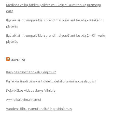
Medinės vaikų žaidimų aikštelės – kaip sukurti tobulą pramogų
oazę
Ilgalaikiai ir trumpalaikiai sprendimai puošiant fasadą – Klinkerio
plytelės
Ilgalaikiai ir trumpalaikiai sprendimai puošiant fasadą 2 – Klinkerio
plytelės
EKSPERTAI
Kaip pasiruošti trinkelių klojimui?
Ką reikia žinoti užsakant didelių detalių tekinimo paslaugas?
Kokybiškos vidaus durys Vilniuje
A++ reikalavimai namui
Vandens filtrų namui analizė ir pasirinkimas