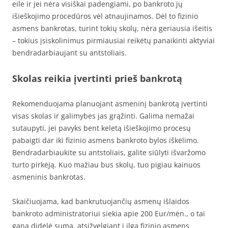
eile ir jei nėra visiškai padengiami, po bankroto jų
išieškojimo procedūros vėl atnaujinamos. Dėl to fizinio
asmens bankrotas, turint tokių skolų, nėra geriausia išeitis
– tokius įsiskolinimus pirmiausiai reikėtų panaikinti aktyviai
bendradarbiaujant su antstoliais.
Skolas reikia įvertinti prieš bankrotą
Rekomenduojama planuojant asmeninį bankrotą įvertinti
visas skolas ir galimybes jas grąžinti. Galima nemažai
sutaupyti, jei pavyks bent keletą išieškojimo procesų
pabaigti dar iki fizinio asmens bankroto bylos iškėlimo.
Bendradarbiaukite su antstoliais, galite siūlyti išvaržomo
turto pirkėją. Kuo mažiau bus skolų, tuo pigiau kainuos
asmeninis bankrotas.
Skaičiuojama, kad bankrutuojančių asmenų išlaidos
bankroto administratoriui siekia apie 200 Eur/mėn., o tai
gana didelė suma, atsižvelgiant į ilgą fizinio asmens