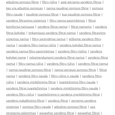
atbulinio osmoso filtrai
|
filtrų rūšys
|
apie geriamo vandens filtrus
|
kas yra atbulinis osmosas
|
namui naudingi osmoso filtrai
|
osmoso
filtrų nauda
|
naudingi osmoso filtrai
|
kuo naudingi osmoso filtrai
|
vandens filtravimo sistemos
|
filtrų namui pasirinkimas
|
filtrai
komfortui namuose
|
vandens filtrai namui
|
filtrai namams
|
vandens
filtrai kokybei
|
tinkamiausi vandens filtrai namui
|
vandens filtravimo
sistemos namui
|
filtrų sprendimai namui
|
ieškome vandens filtrų
namui
|
vandens filtrų namui rūšys
|
vandens kokybei filtrai namui
|
vandens namui filtrų pasirinkimas
|
vandens filtrų rtūšys
|
vandens
kokybei name
|
rekomenduojami vandens filtrai namui
|
vandens filtrai
namui
|
filtrų namui rūšys
|
vandens filtrų rūšys
|
vandens filtrai namui
|
namui naudingi osmoso filtrai
|
namui geriausi osmoso filtrai
|
filtrai
namui
|
vandens filtrų nauda
|
filtrų rūšys ir nauda
|
vandens filtrų
rūšys
|
vandens minkštinimo filtrai
|
nugeležinimo filtrų nauda
|
vandens filtrai nugeležinimui
|
vandens minkštinimo filtrų nauda
|
vandens filtrų rūšys
|
nugeležinimo ir vandens monkštinimo filtrai
|
vandens nukalkinimo filtrai
|
vandens filtrai
|
geriamo vandens
sistemos
|
osmoso filtrų nauda
|
atbulinio osmoso filtrai
|
seo
straipsniu talpinimas
|
aquaphor vandens filtrai
|
aquaphor filtrai
|