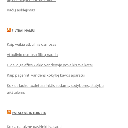
Kačių auklėjimas
FILTRAI NAMUI
Kaip veikia atbulinis osmosas
Atbulinio osmoso filtrų nauda
Didelio geležies kiekio vandenyje poveikis sveikatai
Kaip pagerinti vandens kokybę kavos aparatui
Kokius lauko tualetus rinktis sodams, sodyboms, statybų
aikštelėms
PATALYNĖ INTERNETU
Kokią patalynę pasirinkti vasarai