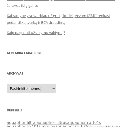
žaliavos iki giganto
Kai ramybė yra svarbiau už greitį, kodėl „Vezam123.lt“ renkasi
pedantišką tvarką ir BCA draudimą
Kaip pagerinti užsakymų valdymą?
GERI ARBA LABAI GERI
ARCHYVAS
Archyvas
DEBESĖLIS
aquaphor filtrai
aquaphor filtras
aquaphor ro 101s
aquaphor ro 101s morion
aquaphor ro 102s
aquaphor s550 kaina