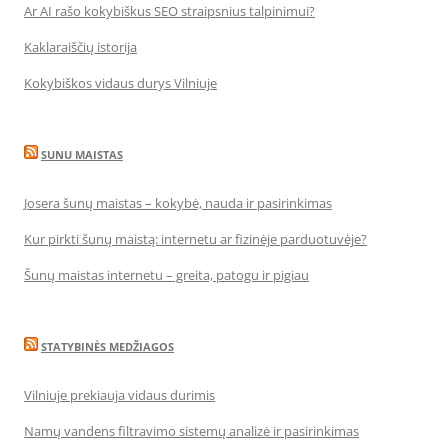
Ar AI rašo kokybiškus SEO straipsnius talpinimui?
Kaklaraiščių istorija
Kokybiškos vidaus durys Vilniuje
SUNU MAISTAS
Josera šunų maistas – kokybė, nauda ir pasirinkimas
Kur pirkti šunų maistą: internetu ar fizinėje parduotuvėje?
Šunų maistas internetu – greita, patogu ir pigiau
STATYBINĖS MEDŽIAGOS
Vilniuje prekiauja vidaus durimis
Namų vandens filtravimo sistemų analizė ir pasirinkimas