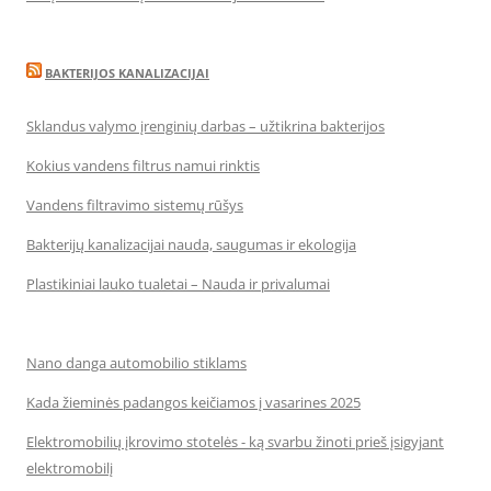
BAKTERIJOS KANALIZACIJAI
Sklandus valymo įrenginių darbas – užtikrina bakterijos
Kokius vandens filtrus namui rinktis
Vandens filtravimo sistemų rūšys
Bakterijų kanalizacijai nauda, saugumas ir ekologija
Plastikiniai lauko tualetai – Nauda ir privalumai
Nano danga automobilio stiklams
Kada žieminės padangos keičiamos į vasarines 2025
Elektromobilių įkrovimo stotelės - ką svarbu žinoti prieš įsigyjant
elektromobilį