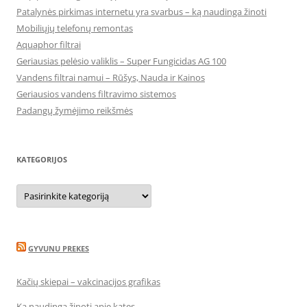
Patalynės pirkimas internetu yra svarbus – ką naudinga žinoti
Mobiliųjų telefonų remontas
Aquaphor filtrai
Geriausias pelėsio valiklis – Super Fungicidas AG 100
Vandens filtrai namui – Rūšys, Nauda ir Kainos
Geriausios vandens filtravimo sistemos
Padangų žymėjimo reikšmės
KATEGORIJOS
Kategorijos
GYVUNU PREKES
Kačių skiepai – vakcinacijos grafikas
Ką naudinga žinoti apie kates