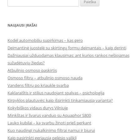
Ieškoti:
NAUJAUSI ĮRAŠAI
Kodėl automobilių supirkimas – kas gero
Deimantinė juostelė su skirtingų formų deimantais – kaip derinti
Dažniausiai užduodamas klausimas: ant kurios rankos nešiojamas
sužadėtuvių žiedas?
Atbulinio osmoso paskirtis
Osmoso filtrų – atbulinio osmoso nauda
Vandens filtrų po kriaukle svarba
Kaklaraištis ir stilius naudojant spalvas – psichologija
Kirpyklos plautuvės: kaip išsirinkti tinkamiausią variantą?
Kokybiškos vidaus durys Vilniuje
Minkštas ir švarus vanduo su Aquaphor S800
Lauko kubilai – ką svarbu žinoti prieš perkant
Kuo naudingi nukalkinimo filtrai namui ir biurui
Kaip pasirinkti geriausią pelėsio valiklį