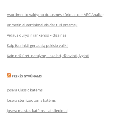
Asortimento valdymo drausmės kūrimas per ABC Analizę
Ar metiniai vertinimai vis dar turi prasmę?
Vidaus durys ir rankenos – dizainas
Kaip išsirinkti geriausią pelėsio valiklį
Kaip prižiūrėti patalynę – skalbti, džiovinti, lyginti
PREKĖS GYVŪNAMS
Josera Classic katėms
Josera sterilizuotoms katėms
Josera maistas katėms – atsiliepimai