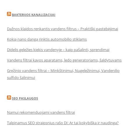
BAKTERIJOS KANALIZACIJAI
Dažnos klaidos renkantis vandens filtrus – Praktiški pastebėjimai
Kokią nano dangą rinktis automobilio stiklams
Didelis geležies kiekis vandenyje – kaip pašalinti, sprendimai
Vandens filtrai kavos aparatams, ledo generatoriams, šaldytuvams
Gręžinio vandens filtrai – Minkštinimui, Nugeležinimui, Vandenilio
sulfido šalinimui
SEO PASLAUGOS
Namui rekomenduojami vandens filtrai
Talpinamus SEO straipsnius rašo DI: Ar tai kokybiška ir naudinga?