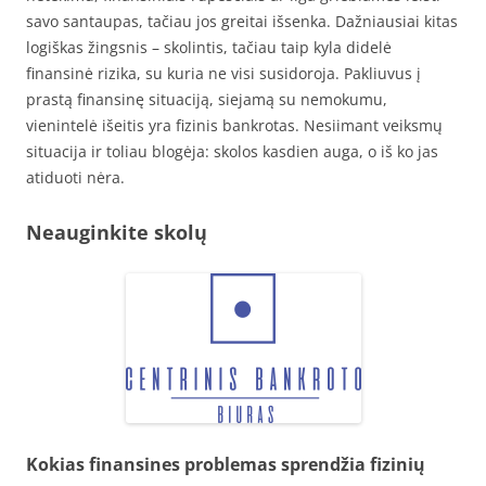
savo santaupas, tačiau jos greitai išsenka. Dažniausiai kitas
logiškas žingsnis – skolintis, tačiau taip kyla didelė
finansinė rizika, su kuria ne visi susidoroja. Pakliuvus į
prastą finansinę situaciją, siejamą su nemokumu,
vienintelė išeitis yra fizinis bankrotas. Nesiimant veiksmų
situacija ir toliau blogėja: skolos kasdien auga, o iš ko jas
atiduoti nėra.
Neauginkite skolų
Kokias finansines problemas sprendžia fizinių