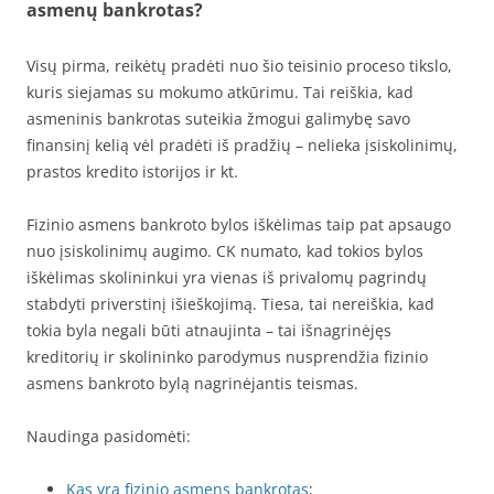
asmenų bankrotas?
Visų pirma, reikėtų pradėti nuo šio teisinio proceso tikslo,
kuris siejamas su mokumo atkūrimu. Tai reiškia, kad
asmeninis bankrotas suteikia žmogui galimybę savo
finansinį kelią vėl pradėti iš pradžių – nelieka įsiskolinimų,
prastos kredito istorijos ir kt.
Fizinio asmens bankroto bylos iškėlimas taip pat apsaugo
nuo įsiskolinimų augimo. CK numato, kad tokios bylos
iškėlimas skolininkui yra vienas iš privalomų pagrindų
stabdyti priverstinį išieškojimą. Tiesa, tai nereiškia, kad
tokia byla negali būti atnaujinta – tai išnagrinėjęs
kreditorių ir skolininko parodymus nusprendžia fizinio
asmens bankroto bylą nagrinėjantis teismas.
Naudinga pasidomėti:
Kas yra fizinio asmens bankrotas
;