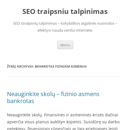
Pereiti
prie
SEO traipsniu talpinimas
turinio
SEO straipsnių talpinimas – kokybiškos atgalinės nuorodos –
efektyvi nauda verslui internete.
Meniu
ŽYMŲ ARCHYVAI:
BANKROTAS FIZINIAM ASMENIUI
Neauginkite skolų – fizinio asmens
bankrotas
Neauginkite skolų. Finansinės ir asmeninės krizės dažnai
apverčia visus planus aukštyn kojomis. Susidūrę su darbo
netekimu, finansiniais rūpesčiais ar liga griebiamės leisti