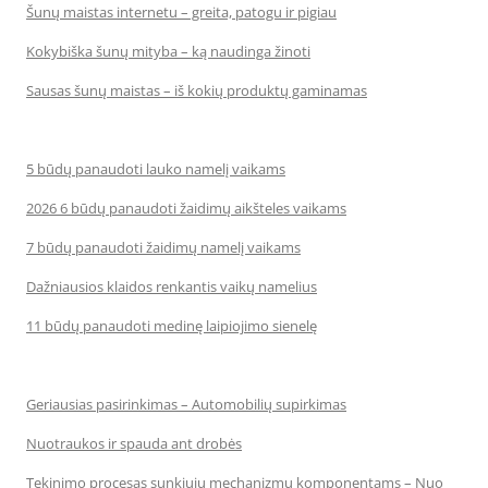
Šunų maistas internetu – greita, patogu ir pigiau
Kokybiška šunų mityba – ką naudinga žinoti
Sausas šunų maistas – iš kokių produktų gaminamas
5 būdų panaudoti lauko namelį vaikams
2026 6 būdų panaudoti žaidimų aikšteles vaikams
7 būdų panaudoti žaidimų namelį vaikams
Dažniausios klaidos renkantis vaikų namelius
11 būdų panaudoti medinę laipiojimo sienelę
Geriausias pasirinkimas – Automobilių supirkimas
Nuotraukos ir spauda ant drobės
Tekinimo procesas sunkiųjų mechanizmų komponentams – Nuo