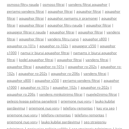
osmoso filtrų nauda
|
osmoso filtrai
|
vandens filtrai aquaphor
|
geriamo vandens filtrai
|
aquaphor filtrai
|
aquaphor filtrai
|
aquaphor
filtrai
|
aquaphor filtrai
|
aquaphor namams ir pramonei
|
aquaphor
filtrai
|
aquaphor filtrai
|
aquaphor filtrų nauda
|
aquaphor filtrai
|
aquapgor filtrai ir nauda
|
aquaphor filtrai
|
aquaphor filtrai
|
vandens
filtrai
|
aquaphor filtrai
|
vandens filtru rusys
|
aquaphor s800
|
aquaphor ro-101s
|
aquaphor ro-102s
|
aquapgor s550
|
aquaphor
s1000
|
namui ir biurui aquaphor filtrai
|
namams ir biurui aquaphor
filtrai
|
kodel aquaphor filtrai
|
aquaphor filtrai
|
vandens filtrai
|
aquaphor filtrai
|
aquaphor ro-101s
|
aquaphor ro-202s
|
aquaphor ro-
102s
|
aquaphor ro-202s
|
aquaphor ro-206s
|
vandens filtrai
|
aquaphor s800
|
aquaphor s550
|
geriamo vandens filtrai
|
aquaphor
s1000
|
aquaphor ro 101s
|
aquaphor 102s
|
aquaphor ro 202s
|
aquaphor ro 206s
|
vandens minkstinimo filtrai
|
nugeležinimo filtrai
|
pelesio kvapa galima panaikinti
|
priemone nuo voru
|
lauko kubilai
pardavimui
|
priemonė nuo vorų
|
telefonų remontas
|
kas yra seo
|
priemone nuo voru
|
telefonų remontas
|
telefonų remontas
|
priemonė nuo vorų
|
lauko kubilai pardavimui
|
seo straipsniu
talpinimas
|
geriausias pelėsio valiklis
|
seo straipsniu talpinimas
|
kaip