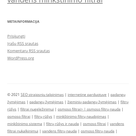
METAINFORMACIJA
Prisijungti
Įrašų RSS srautas
Komentarų RSS srautas
WordPress.org
© 2021
SEO straipsniu talpinimas
|
internetine parduotuve
|
padangų
žymėjimas
|
padangų žymėjimas
|
žieminių padangų žymėjimas
|
filtrų
rūšys
|
filtrai nugeležinimui
|
osmoso filtrai> |
osmoso filtrų nauda
|
osmoso filtrai
|
filtrų rūšys
|
minkštinimo filtrų naudojimas
|
minkštinimo sistema
|
filtrų rūšys ir nauda
|
osmoso filtrai
|
vandens
filtrai nukalkinimui
|
vandens filtrų nauda
|
osmoso filtrų nauda
|