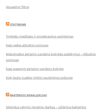
Aquaphor filtrai
STATYBOMS
Trinkelių medžiagų ir projektavimo parinkimas
Kaip veikia atbulinis osmosas
Maksimalios geriamo vandens kokybės palaikymui – Atbulinis
osmosas
Kaip pagerinti geriamo vandens kokybę
Kokį lauko tualetą rinktis naudojimui soduose
BAKTERIJOS KANALIZACIJAI
Sklandus valymo įrenginių darbas – užtikrina bakterijos