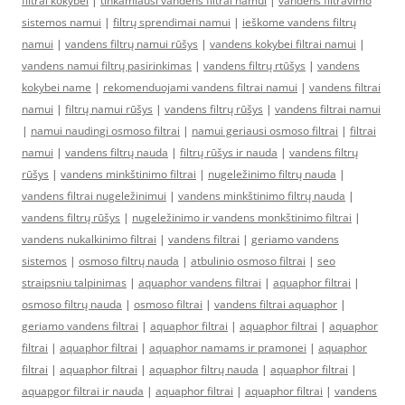
filtrai kokybei
|
tinkamiausi vandens filtrai namui
|
vandens filtravimo
sistemos namui
|
filtrų sprendimai namui
|
ieškome vandens filtrų
namui
|
vandens filtrų namui rūšys
|
vandens kokybei filtrai namui
|
vandens namui filtrų pasirinkimas
|
vandens filtrų rtūšys
|
vandens
kokybei name
|
rekomenduojami vandens filtrai namui
|
vandens filtrai
namui
|
filtrų namui rūšys
|
vandens filtrų rūšys
|
vandens filtrai namui
|
namui naudingi osmoso filtrai
|
namui geriausi osmoso filtrai
|
filtrai
namui
|
vandens filtrų nauda
|
filtrų rūšys ir nauda
|
vandens filtrų
rūšys
|
vandens minkštinimo filtrai
|
nugeležinimo filtrų nauda
|
vandens filtrai nugeležinimui
|
vandens minkštinimo filtrų nauda
|
vandens filtrų rūšys
|
nugeležinimo ir vandens monkštinimo filtrai
|
vandens nukalkinimo filtrai
|
vandens filtrai
|
geriamo vandens
sistemos
|
osmoso filtrų nauda
|
atbulinio osmoso filtrai
|
seo
straipsniu talpinimas
|
aquaphor vandens filtrai
|
aquaphor filtrai
|
osmoso filtrų nauda
|
osmoso filtrai
|
vandens filtrai aquaphor
|
geriamo vandens filtrai
|
aquaphor filtrai
|
aquaphor filtrai
|
aquaphor
filtrai
|
aquaphor filtrai
|
aquaphor namams ir pramonei
|
aquaphor
filtrai
|
aquaphor filtrai
|
aquaphor filtrų nauda
|
aquaphor filtrai
|
aquapgor filtrai ir nauda
|
aquaphor filtrai
|
aquaphor filtrai
|
vandens