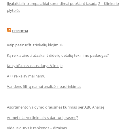
Ilgalaikiai ir trumpalaikiai sprendimai puošiant fasadą 2 – Klinkerio
plytelės
EKSPERTAI
Kaip pasiruošti trinkelių klojimui?
Ką reikia žinoti užsakant didelių detalių tekinimo paslaugas?
Kokybiškos vidaus durys Vilniuje
A++ reikalavimai namui
Vandens filtrų namui analizė ir pasirinkimas
Asortimento valdymo drausmės kūrimas per ABC Analizę
Ar metiniai vertinimai vis dar turi prasmę?
Vidaus durys ir rankenos – dizainas