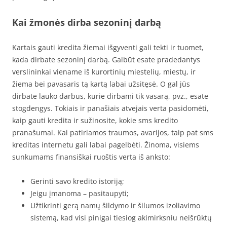
Kai žmonės dirba sezoninį darbą
Kartais gauti kredita žiemai išgyventi gali tekti ir tuomet,
kada dirbate sezoninį darbą. Galbūt esate pradedantys
verslininkai viename iš kurortinių miestelių, miestų, ir
žiema bei pavasaris tą kartą labai užsitęsė. O gal jūs
dirbate lauko darbus, kurie dirbami tik vasarą, pvz., esate
stogdengys. Tokiais ir panašiais atvejais verta pasidomėti,
kaip gauti kredita ir sužinosite, kokie sms kredito
pranašumai. Kai patiriamos traumos, avarijos, taip pat sms
kreditas internetu gali labai pagelbėti. Žinoma, visiems
sunkumams finansiškai ruoštis verta iš anksto:
Gerinti savo kredito istoriją;
Jeigu įmanoma – pasitaupyti;
Užtikrinti gerą namų šildymo ir šilumos izoliavimo
sistemą, kad visi pinigai tiesiog akimirksniu neišrūktų