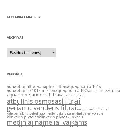
GERI ARBA LABAI GERI
ARCHYVAS
Archyvas
DEBESĖLIS
aquaphor filtrai
aquaphor filtras
aquaphor ro 101s
aquaphor ro 101s morion
aquaphor ro 102s
aquaphor s550 kaina
aquaphor vandens filtrai
aquaphor viking
filtrai
atbulinis osmosas
geriamo vandens filtrai
kaip panaikinti pelesi
kaip panaikinti pelesi nuo medienos
kaip panaikinti pelesi vonioje
klinkerio plyteles
klinkerio plytos
klinkeris
mediniai nameliai vaikams