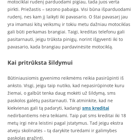
motociklai rudenį parduodami pigiau, tada juos verta
pirkti. Priežastis – sezono pabaiga. Visi būna išparduodami
rudenį, nes kam jį laikyti iki pavasario. O štai pavasarį jau
yra imamasi kitų veiksmų ir tokiu metu dažniau motociklas
gali būti perkamas brangiai. Taigi, kreditas telefonu gali
pasitarnauti, jeigu trūksta pinigų, norint išgyventi iki to
pavasario, kada brangiau pardavinėsite motociklą.
Kai pritrūksta šildymui
Būtiniausiomis gyvenimo reikmėms reikia pasirūpinti iš
anksto. Visgi, jeigu taip nutiko, kad nepasirūpinote kuru
žiemai, o galbūt tenka daug mokėti už šildymą, sms
paskolos galėtų pasitarnauti. Tik atminkite, kad ne
kiekvienas gali tą padaryti, kadangi
sms
kreditai
nedirbantiems nėra teikiami. Taip pat sms kreditai iki 18
metų irgi nėra leistini pagal įstatymus. Tad jeigu ekstra
atveju skolinatės – tą darykite turėdami ir galimybes
paskolas grąžinti.