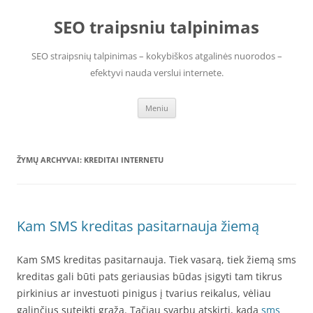
Pereiti
prie
SEO traipsniu talpinimas
turinio
SEO straipsnių talpinimas – kokybiškos atgalinės nuorodos –
efektyvi nauda verslui internete.
Meniu
ŽYMŲ ARCHYVAI:
KREDITAI INTERNETU
Kam SMS kreditas pasitarnauja žiemą
Kam SMS kreditas pasitarnauja. Tiek vasarą, tiek žiemą sms
kreditas gali būti pats geriausias būdas įsigyti tam tikrus
pirkinius ar investuoti pinigus į tvarius reikalus, vėliau
galinčius suteikti grąžą. Tačiau svarbu atskirti, kada
sms