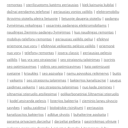
remontas
|
sterilizuotoms katėms geriausias
|
kiek kainuoja kubilai
|
dažnai gendantys telefonai
|
geriausias vonios valiklis
|
elektromobiliu
ikrovimo stoteliu pletra lietuvoje
|
lietuvoje daugeja stoteliu
|
padangų
žymėjimas reikalingas
|
vasarinės padangos elektromobiliams
|
naudingas žieminių padangų žymėjimas
|
kuo naudingas remontas
|
mobiliųjų telefonų remontas
|
geriausias valiklis peliui
|
efektyvi
priemone nuo voru
|
efektyviai veikiantis pelėsio valiklis
|
priemonė
nuo vorų
|
telefonų remontas
|
josera classic
|
geriausias pelesio
valiklis
|
kas yra seo straipsniai
|
seo straipsniu talpinimas
|
isorinis
seo optimizavimas
|
vidinis seo optimizavimas
|
kaip optimizuoti
svetaine
|
kriaukles
|
seo apzvalga
|
namu apyvokos reikmenys
|
buitis
|
vaikams
|
seo straipsniu talpinimas
|
bakterijos kanalizacijai
|
saugus
zaidimas vaikams
|
seo straipsniu talpinimas
|
nuo kada ziemines
|
siltnamiai stipruolis atsiliepimai
|
polikarbonatiniai šiltnamiai stipruolis
|
kodel atsiranda pelesis
|
listerijos bakterija
|
zieminio langu skyscio
savybes
|
vaiku zaidimui
|
bioloģiskie risinājumi
|
geriausios
kanalizacijos bakterijos
|
adblue skystis
|
buhalterine apskaita
|
parama privaciam darzeliui
|
darzeliai gelbeja
|
pasirinkimas vilniuje
|