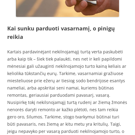
Kai sunku parduoti vasarnamį, o pinigų
reikia
Kartais pardavinėjant nekilnojamąjį turtą verta paskubėti
arba kaip tik – šiek tiek palaukti, nes net ir keli papildomi
mėnesiai gali užauginti nekilnojamojo turto kainą keliais ar
keliolika tūkstančių eurų. Tarkime, vasarnamiai gražiuose
miesteliuose prie ežerų ar tiesiog sodo bendrijose esantys
nameliai, arba apskritai seni namai, kuriems būtinas
remontas, geriausiai parduodami pavasarį, vasarą.
Nusipirkę tokį nekilsnojamąjį turtą rudenį ar žiemą žmonės
nenorės daryti remonto ar kažko plėtoti, nes tam reikia
gero oro, šilumos. Tarkime, stogo tvarkymui būtinai turi
būti pavasaris, nes žiemą ar kitu metu yra kritulių. Taigi,
jeigu nepavyko per vasarą parduoti nekilnojamojo turto, o