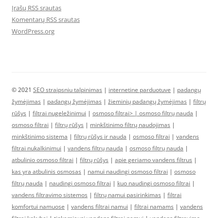
Įrašų RSS srautas
Komentarų RSS srautas
WordPress.org
© 2021
SEO straipsniu talpinimas
|
internetine parduotuve
|
padangų
žymėjimas
|
padangų žymėjimas
|
žieminių padangų žymėjimas
|
filtrų
rūšys
|
filtrai nugeležinimui
|
osmoso filtrai> |
osmoso filtrų nauda
|
osmoso filtrai
|
filtrų rūšys
|
minkštinimo filtrų naudojimas
|
minkštinimo sistema
|
filtrų rūšys ir nauda
|
osmoso filtrai
|
vandens
filtrai nukalkinimui
|
vandens filtrų nauda
|
osmoso filtrų nauda
|
atbulinio osmoso filtrai
|
filtrų rūšys
|
apie geriamo vandens filtrus
|
kas yra atbulinis osmosas
|
namui naudingi osmoso filtrai
|
osmoso
filtrų nauda
|
naudingi osmoso filtrai
|
kuo naudingi osmoso filtrai
|
vandens filtravimo sistemos
|
filtrų namui pasirinkimas
|
filtrai
komfortui namuose
|
vandens filtrai namui
|
filtrai namams
|
vandens