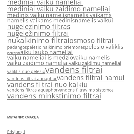
mediniai vaiku nameliai
mediniai vaiku zaidimo nameliai
medinis vaiku namelis
namelis vaikams
namelis vaikams medinis
namelis vaikui
nugelezinimo filtras
nugeležinimo filtrai
nukalkinimo filtrai
osmoso filtrai
pelesio valiklis
padangos
pelesio naikinimo priemones
vaiku lauko nameliai
pelesis
vaiku nameliai is medzio
vaiku namelis
vaiku zaidimo nameliai
vaiku zaidimu nameliai
vandens filtrai
valiklis nuo pelesio
vandens filtrai namui
vandens filtrai aquaphor
vandens filtrai nuo kalkiu
vandens filtras aquaphor
vandens filtravimo sistemos
vandens minkstinimo filtrai
METAINFORMACIJA
Prisijungti