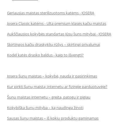
Geriausias maistas sterilizuotoms katėms - JOSERA
Josera Classic katėms - Ulta premium klasės kačių maistas
Aukščiausios kokybės standartas Jūsų šuns mitybai - JOSERA
Skirtingos kačių draskyklių rūšys – skirtingi privalumai
Kodėl katės drasko baldus - kaip to išvengti?
Josera šunų maistas – kokybė, nauda ir pasirinkimas
Kur pirkti šunų maistą: internetu ar fizinėje parduotuvėje?
Šunų maistas internetu – greita, patogu ir pigiau
Kokybiška šunų mityba – ką naudinga žinoti
Sausas šunų maistas – iš kokių produktų gaminamas