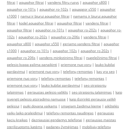
filtrai
|
aquaphor filtrai
|
vandens filtru rusys
|
aquaphor s800
|
aquaphor ro-101s
|
aquaphor ro-102s
|
aquapgor s550
|
aquaphor
s1000
|
namui ir biurui aquaphor filtrai
|
namams ir biurui aquaphor
filtrai
|
kodel aquaphor filtrai
|
aquaphor filtrai
|
vandens filtrai
|
aquaphor filtrai
|
aquaphor ro-101s
|
aquaphor ro-202s
|
aquaphor ro-
102s
|
aquaphor ro-202s
|
aquaphor ro-206s
|
vandens filtrai
|
aquaphor s800
|
aquaphor s550
|
geriamo vandens filtrai
|
aquaphor
s1000
|
aquaphor ro 101s
|
aquaphor 102s
|
aquaphor ro 202s
|
aquaphor ro 206s
|
vandens minkstinimo filtrai
|
nugeležinimo filtrai
|
pelesio kvapa galima panaikinti
|
priemone nuo voru
|
lauko kubilai
pardavimui
|
priemonė nuo vorų
|
telefonų remontas
|
kas yra seo
|
priemone nuo voru
|
telefonų remontas
|
telefonų remontas
|
priemonė nuo vorų
|
lauko kubilai pardavimui
|
seo straipsniu
talpinimas
|
geriausias pelėsio valiklis
|
seo straipsniu talpinimas
|
kaip
isvengti pelesio atsiradimo namuose
|
kaip išsirinkti geriausią valiklį
pelėsiui
|
puiki dovana vaikams
|
smagiam žaidimui kieme
|
aikštelės
vaikų laiko praleidimui
|
telefonų remontas naudingas
|
geriausias
kaciu kraikas
|
dazniausiai gendantys telefonai
|
geriausias maistas
sterilizuotoms katėms
|
padangų žymėjimas
|
mobiliųjų telefonų