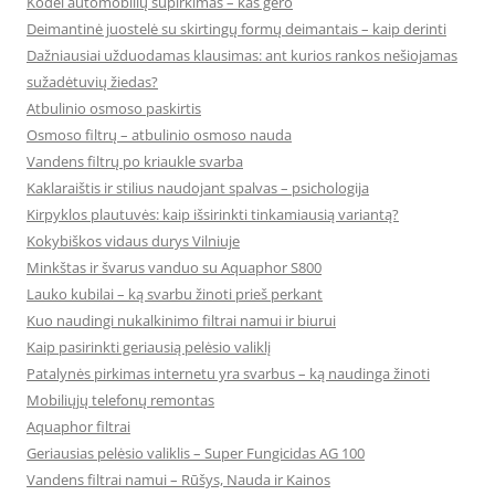
Kodėl automobilių supirkimas – kas gero
Deimantinė juostelė su skirtingų formų deimantais – kaip derinti
Dažniausiai užduodamas klausimas: ant kurios rankos nešiojamas
sužadėtuvių žiedas?
Atbulinio osmoso paskirtis
Osmoso filtrų – atbulinio osmoso nauda
Vandens filtrų po kriaukle svarba
Kaklaraištis ir stilius naudojant spalvas – psichologija
Kirpyklos plautuvės: kaip išsirinkti tinkamiausią variantą?
Kokybiškos vidaus durys Vilniuje
Minkštas ir švarus vanduo su Aquaphor S800
Lauko kubilai – ką svarbu žinoti prieš perkant
Kuo naudingi nukalkinimo filtrai namui ir biurui
Kaip pasirinkti geriausią pelėsio valiklį
Patalynės pirkimas internetu yra svarbus – ką naudinga žinoti
Mobiliųjų telefonų remontas
Aquaphor filtrai
Geriausias pelėsio valiklis – Super Fungicidas AG 100
Vandens filtrai namui – Rūšys, Nauda ir Kainos