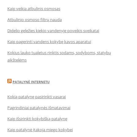
Kaip veikia atbulinis osmosas
Atbulinio osmoso filtrų nauda
Didelio geležies kiekio vandenyje poveikis sveikatai
Kaip pagerinti vandens kokybę kavos aparatui
Kokius lauko tualetus rinktis sodams, sodyboms, statybų
aikštelėms
PATALYNĖ INTERNETU
Kokią patalynę pasirinkti vasarai
Pagrindiniai patalynės išmatavimai
Kaip išsirinkti kokybišką patalynę
Kaip patalynė įtakoja miego kokybei