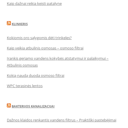
Kaip dažnai reikia keisti patalynę
KLINKERIS
Kokiomis oro sąlygomis dėti trinkeles?
Kaip veikia atbulinis osmosas – osmoso filtrai
Įrankis geriamo vandens kokybės atstatymui ir palaikymui –
Atbulinis osmosas
Kokią naudą duoda osmoso filtrai
WPC terasinės lentos
BAKTERIJOS KANALIZACIJAI
Dažnos klaidos renkantis vandens filtrus – Praktiški pastebėjimai