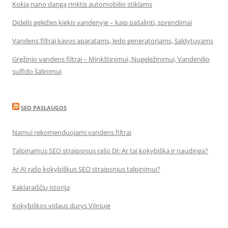
Kokią nano dangą rinktis automobilio stiklams
Didelis geležies kiekis vandenyje – kaip pašalinti, sprendimai
Vandens filtrai kavos aparatams, ledo generatoriams, šaldytuvams
Gręžinio vandens filtrai – Minkštinimui, Nugeležinimui, Vandenilio
sulfido šalinimui
SEO PASLAUGOS
Namui rekomenduojami vandens filtrai
Talpinamus SEO straipsnius rašo DI: Ar tai kokybiška ir naudinga?
Ar AI rašo kokybiškus SEO straipsnius talpinimui?
Kaklaraiščių istorija
Kokybiškos vidaus durys Vilniuje