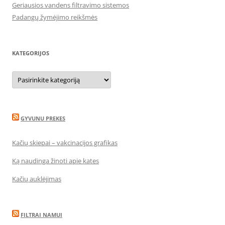
Geriausios vandens filtravimo sistemos
Padangų žymėjimo reikšmės
KATEGORIJOS
Kategorijos
GYVUNU PREKES
Kačių skiepai – vakcinacijos grafikas
Ką naudinga žinoti apie kates
Kačių auklėjimas
FILTRAI NAMUI