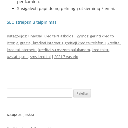
per kaminą.
Susigalvoti papildomų pelningų užsiėmimų žiemai.
SEO straipsniu talpinimas
Kategorijos:
Finansai
,
Kreditai/Paskolos
| Žymos:
gerinti kredito
istorija
,
greitieji kreditai internetu
,
greitieji kreditai telefonu
,
kreditai
,
kreditai internetu
,
kreditai su mazom palukanom
,
kreditai su
uzstatu
,
sms
,
sms kreditai
|
2021 7 vasario
Ieškoti:
NAUJAUSI ĮRAŠAI