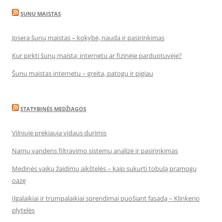
SUNU MAISTAS
Josera šunų maistas – kokybė, nauda ir pasirinkimas
Kur pirkti šunų maistą: internetu ar fizinėje parduotuvėje?
Šunų maistas internetu – greita, patogu ir pigiau
STATYBINĖS MEDŽIAGOS
Vilniuje prekiauja vidaus durimis
Namų vandens filtravimo sistemų analizė ir pasirinkimas
Medinės vaikų žaidimų aikštelės – kaip sukurti tobulą pramogų
oazę
Ilgalaikiai ir trumpalaikiai sprendimai puošiant fasadą – Klinkerio
plytelės