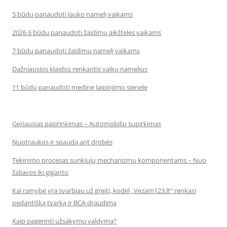
5 būdų panaudoti lauko namelį vaikams
2026 6 būdų panaudoti žaidimų aikšteles vaikams
7 būdų panaudoti žaidimų namelį vaikams
Dažniausios klaidos renkantis vaikų namelius
11 būdų panaudoti medinę laipiojimo sienelę
Geriausias pasirinkimas – Automobilių supirkimas
Nuotraukos ir spauda ant drobės
Tekinimo procesas sunkiųjų mechanizmų komponentams – Nuo
žaliavos iki giganto
Kai ramybė yra svarbiau už greitį, kodėl „Vezam123.lt“ renkasi
pedantišką tvarką ir BCA draudimą
Kaip pagerinti užsakymų valdymą?