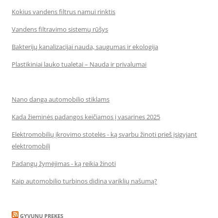
Kokius vandens filtrus namui rinktis
Vandens filtravimo sistemų rūšys
Bakterijų kanalizacijai nauda, saugumas ir ekologija
Plastikiniai lauko tualetai – Nauda ir privalumai
Nano danga automobilio stiklams
Kada žieminės padangos keičiamos į vasarines 2025
Elektromobilių įkrovimo stotelės - ką svarbu žinoti prieš įsigyjant
elektromobilį
Padangų žymėjimas - ką reikia žinoti
Kaip automobilio turbinos didina variklių našumą?
GYVUNU PREKES