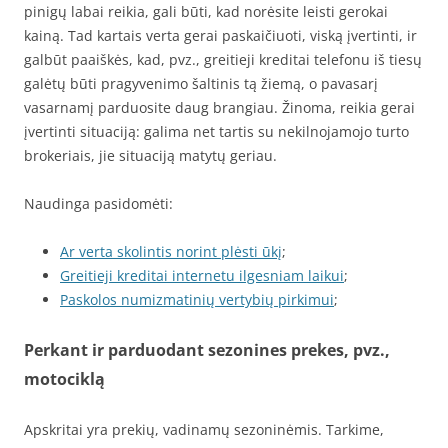
pinigų labai reikia, gali būti, kad norėsite leisti gerokai
kainą. Tad kartais verta gerai paskaičiuoti, viską įvertinti, ir
galbūt paaiškės, kad, pvz., greitieji kreditai telefonu iš tiesų
galėtų būti pragyvenimo šaltinis tą žiemą, o pavasarį
vasarnamį parduosite daug brangiau. Žinoma, reikia gerai
įvertinti situaciją: galima net tartis su nekilnojamojo turto
brokeriais, jie situaciją matytų geriau.
Naudinga pasidomėti:
Ar verta skolintis norint plėsti ūkį
;
Greitieji kreditai internetu ilgesniam laikui
;
Paskolos numizmatinių vertybių pirkimui
;
Perkant ir parduodant sezonines prekes, pvz.,
motociklą
Apskritai yra prekių, vadinamų sezoninėmis. Tarkime,