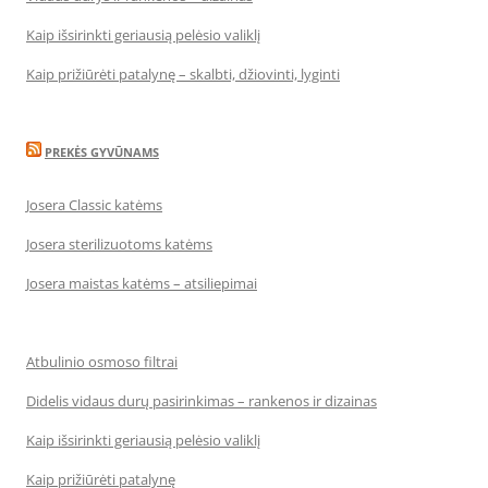
Kaip išsirinkti geriausią pelėsio valiklį
Kaip prižiūrėti patalynę – skalbti, džiovinti, lyginti
PREKĖS GYVŪNAMS
Josera Classic katėms
Josera sterilizuotoms katėms
Josera maistas katėms – atsiliepimai
Atbulinio osmoso filtrai
Didelis vidaus durų pasirinkimas – rankenos ir dizainas
Kaip išsirinkti geriausią pelėsio valiklį
Kaip prižiūrėti patalynę