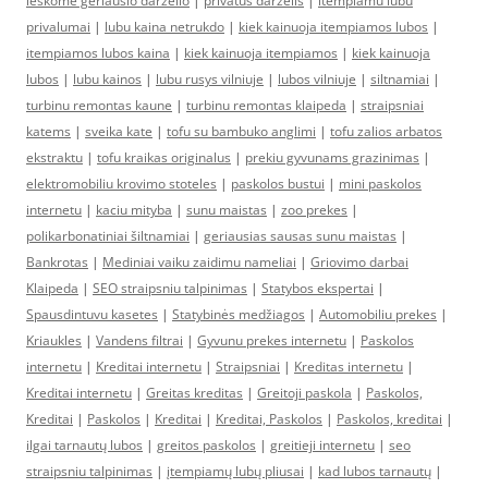
ieskome geriausio darzelio
|
privatus darzelis
|
itempiamu lubu
privalumai
|
lubu kaina netrukdo
|
kiek kainuoja itempiamos lubos
|
itempiamos lubos kaina
|
kiek kainuoja itempiamos
|
kiek kainuoja
lubos
|
lubu kainos
|
lubu rusys vilniuje
|
lubos vilniuje
|
siltnamiai
|
turbinu remontas kaune
|
turbinu remontas klaipeda
|
straipsniai
katems
|
sveika kate
|
tofu su bambuko anglimi
|
tofu zalios arbatos
ekstraktu
|
tofu kraikas originalus
|
prekiu gyvunams grazinimas
|
elektromobiliu krovimo stoteles
|
paskolos bustui
|
mini paskolos
internetu
|
kaciu mityba
|
sunu maistas
|
zoo prekes
|
polikarbonatiniai šiltnamiai
|
geriausias sausas sunu maistas
|
Bankrotas
|
Mediniai vaiku zaidimu nameliai
|
Griovimo darbai
Klaipeda
|
SEO straipsniu talpinimas
|
Statybos ekspertai
|
Spausdintuvu kasetes
|
Statybinės medžiagos
|
Automobiliu prekes
|
Kriaukles
|
Vandens filtrai
|
Gyvunu prekes internetu
|
Paskolos
internetu
|
Kreditai internetu
|
Straipsniai
|
Kreditas internetu
|
Kreditai internetu
|
Greitas kreditas
|
Greitoji paskola
|
Paskolos,
Kreditai
|
Paskolos
|
Kreditai
|
Kreditai, Paskolos
|
Paskolos, kreditai
|
ilgai tarnautų lubos
|
greitos paskolos
|
greitieji internetu
|
seo
straipsniu talpinimas
|
įtempiamų lubų pliusai
|
kad lubos tarnautų
|