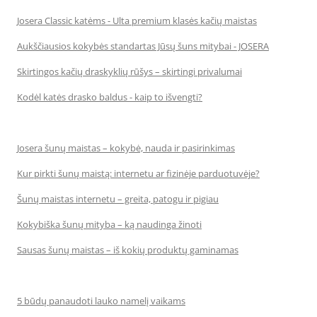
Josera Classic katėms - Ulta premium klasės kačių maistas
Aukščiausios kokybės standartas Jūsų šuns mitybai - JOSERA
Skirtingos kačių draskyklių rūšys – skirtingi privalumai
Kodėl katės drasko baldus - kaip to išvengti?
Josera šunų maistas – kokybė, nauda ir pasirinkimas
Kur pirkti šunų maistą: internetu ar fizinėje parduotuvėje?
Šunų maistas internetu – greita, patogu ir pigiau
Kokybiška šunų mityba – ką naudinga žinoti
Sausas šunų maistas – iš kokių produktų gaminamas
5 būdų panaudoti lauko namelį vaikams