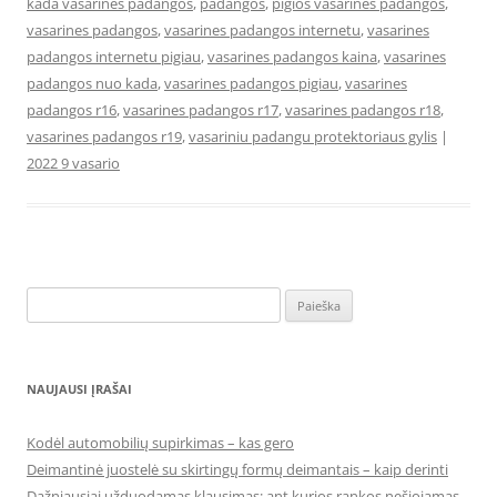
kada vasarines padangos
,
padangos
,
pigios vasarines padangos
,
vasarines padangos
,
vasarines padangos internetu
,
vasarines
padangos internetu pigiau
,
vasarines padangos kaina
,
vasarines
padangos nuo kada
,
vasarines padangos pigiau
,
vasarines
padangos r16
,
vasarines padangos r17
,
vasarines padangos r18
,
vasarines padangos r19
,
vasariniu padangu protektoriaus gylis
|
2022 9 vasario
Ieškoti:
NAUJAUSI ĮRAŠAI
Kodėl automobilių supirkimas – kas gero
Deimantinė juostelė su skirtingų formų deimantais – kaip derinti
Dažniausiai užduodamas klausimas: ant kurios rankos nešiojamas