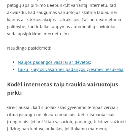
patogų apsipirkimo Beepunkt.lt variantą internetu. tad
akivaizdu, kad saugumas vairuotojus skatina labiau nei
kainos ar kitokios akcijos – atrakcijos. Tačiau neatmetama
galimybė, kad ir laiko taupymas automobilių savininkus
veda apsipirkimo internetu link.
Naudinga pasidomėti:
Naujos padangos vasarai ar dėvėtos
;
Laiku įsigytos vasarinės padangos grėsmės nesukelia
;
Kodėl internetas taip traukia vairuotojus
pirkti
Greičiausiai, kad šiuolaikiškas gyvenimo tempas verčia į
ritmą įsijungti ne tik automobiliais, bet ir išmaniaisiais
įrenginiais. Jei ankščiau vasarinių padangų tekdavo važiuoti
į fizinę parduotuvę ar kelias, jei tinkamų matmenų