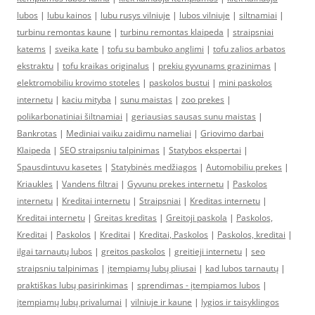
lubos
|
lubu kainos
|
lubu rusys vilniuje
|
lubos vilniuje
|
siltnamiai
|
turbinu remontas kaune
|
turbinu remontas klaipeda
|
straipsniai
katems
|
sveika kate
|
tofu su bambuko anglimi
|
tofu zalios arbatos
ekstraktu
|
tofu kraikas originalus
|
prekiu gyvunams grazinimas
|
elektromobiliu krovimo stoteles
|
paskolos bustui
|
mini paskolos
internetu
|
kaciu mityba
|
sunu maistas
|
zoo prekes
|
polikarbonatiniai šiltnamiai
|
geriausias sausas sunu maistas
|
Bankrotas
|
Mediniai vaiku zaidimu nameliai
|
Griovimo darbai
Klaipeda
|
SEO straipsniu talpinimas
|
Statybos ekspertai
|
Spausdintuvu kasetes
|
Statybinės medžiagos
|
Automobiliu prekes
|
Kriaukles
|
Vandens filtrai
|
Gyvunu prekes internetu
|
Paskolos
internetu
|
Kreditai internetu
|
Straipsniai
|
Kreditas internetu
|
Kreditai internetu
|
Greitas kreditas
|
Greitoji paskola
|
Paskolos,
Kreditai
|
Paskolos
|
Kreditai
|
Kreditai, Paskolos
|
Paskolos, kreditai
|
ilgai tarnautų lubos
|
greitos paskolos
|
greitieji internetu
|
seo
straipsniu talpinimas
|
įtempiamų lubų pliusai
|
kad lubos tarnautų
|
praktiškas lubų pasirinkimas
|
sprendimas - įtempiamos lubos
|
įtempiamų lubų privalumai
|
vilniuje ir kaune
|
lygios ir taisyklingos