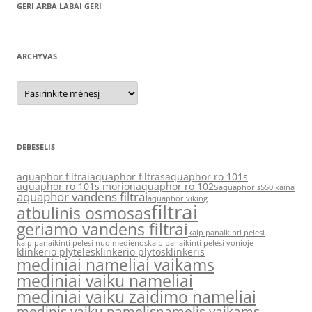
GERI ARBA LABAI GERI
ARCHYVAS
Archyvas
DEBESĖLIS
aquaphor filtrai
aquaphor filtras
aquaphor ro 101s
aquaphor ro 101s morion
aquaphor ro 102s
aquaphor s550 kaina
aquaphor vandens filtrai
aquaphor viking
filtrai
atbulinis osmosas
geriamo vandens filtrai
kaip panaikinti pelesi
kaip panaikinti pelesi nuo medienos
kaip panaikinti pelesi vonioje
klinkerio plyteles
klinkerio plytos
klinkeris
mediniai nameliai vaikams
mediniai vaiku nameliai
mediniai vaiku zaidimo nameliai
medinis vaiku namelis
namelis vaikams