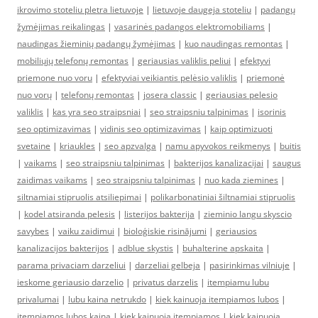
ikrovimo stoteliu pletra lietuvoje
|
lietuvoje daugeja stoteliu
|
padangų
žymėjimas reikalingas
|
vasarinės padangos elektromobiliams
|
naudingas žieminių padangų žymėjimas
|
kuo naudingas remontas
|
mobiliųjų telefonų remontas
|
geriausias valiklis peliui
|
efektyvi
priemone nuo voru
|
efektyviai veikiantis pelėsio valiklis
|
priemonė
nuo vorų
|
telefonų remontas
|
josera classic
|
geriausias pelesio
valiklis
|
kas yra seo straipsniai
|
seo straipsniu talpinimas
|
isorinis
seo optimizavimas
|
vidinis seo optimizavimas
|
kaip optimizuoti
svetaine
|
kriaukles
|
seo apzvalga
|
namu apyvokos reikmenys
|
buitis
|
vaikams
|
seo straipsniu talpinimas
|
bakterijos kanalizacijai
|
saugus
zaidimas vaikams
|
seo straipsniu talpinimas
|
nuo kada ziemines
|
siltnamiai stipruolis atsiliepimai
|
polikarbonatiniai šiltnamiai stipruolis
|
kodel atsiranda pelesis
|
listerijos bakterija
|
zieminio langu skyscio
savybes
|
vaiku zaidimui
|
bioloģiskie risinājumi
|
geriausios
kanalizacijos bakterijos
|
adblue skystis
|
buhalterine apskaita
|
parama privaciam darzeliui
|
darzeliai gelbeja
|
pasirinkimas vilniuje
|
ieskome geriausio darzelio
|
privatus darzelis
|
itempiamu lubu
privalumai
|
lubu kaina netrukdo
|
kiek kainuoja itempiamos lubos
|
itempiamos lubos kaina
|
kiek kainuoja itempiamos
|
kiek kainuoja