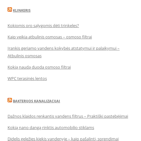
KLINKERIS
Kokiomis oro sąlygomis dėti trinkeles?
Kaip veikia atbulinis osmosas – osmoso filtrai
Įrankis geriamo vandens kokybės atstatymui ir palaikymui –
Atbulinis osmosas
Kokią naudą duoda osmoso filtrai
WPC terasinės lentos
BAKTERIJOS KANALIZACIJAI
Dažnos klaidos renkantis vandens filtrus – Praktiški pastebėjimai
Kokią nano dangą rinktis automobilio stiklams
Didelis geležies kiekis vandenyje – kaip pašalinti, sprendimai