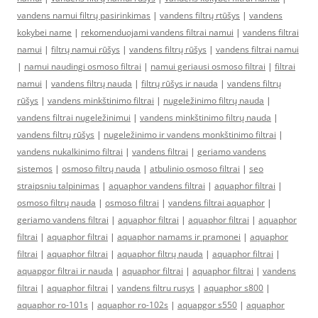
vandens namui filtrų pasirinkimas
|
vandens filtrų rtūšys
|
vandens
kokybei name
|
rekomenduojami vandens filtrai namui
|
vandens filtrai
namui
|
filtrų namui rūšys
|
vandens filtrų rūšys
|
vandens filtrai namui
|
namui naudingi osmoso filtrai
|
namui geriausi osmoso filtrai
|
filtrai
namui
|
vandens filtrų nauda
|
filtrų rūšys ir nauda
|
vandens filtrų
rūšys
|
vandens minkštinimo filtrai
|
nugeležinimo filtrų nauda
|
vandens filtrai nugeležinimui
|
vandens minkštinimo filtrų nauda
|
vandens filtrų rūšys
|
nugeležinimo ir vandens monkštinimo filtrai
|
vandens nukalkinimo filtrai
|
vandens filtrai
|
geriamo vandens
sistemos
|
osmoso filtrų nauda
|
atbulinio osmoso filtrai
|
seo
straipsniu talpinimas
|
aquaphor vandens filtrai
|
aquaphor filtrai
|
osmoso filtrų nauda
|
osmoso filtrai
|
vandens filtrai aquaphor
|
geriamo vandens filtrai
|
aquaphor filtrai
|
aquaphor filtrai
|
aquaphor
filtrai
|
aquaphor filtrai
|
aquaphor namams ir pramonei
|
aquaphor
filtrai
|
aquaphor filtrai
|
aquaphor filtrų nauda
|
aquaphor filtrai
|
aquapgor filtrai ir nauda
|
aquaphor filtrai
|
aquaphor filtrai
|
vandens
filtrai
|
aquaphor filtrai
|
vandens filtru rusys
|
aquaphor s800
|
aquaphor ro-101s
|
aquaphor ro-102s
|
aquapgor s550
|
aquaphor