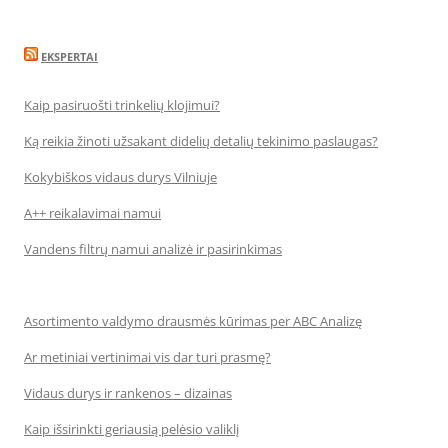
EKSPERTAI
Kaip pasiruošti trinkelių klojimui?
Ką reikia žinoti užsakant didelių detalių tekinimo paslaugas?
Kokybiškos vidaus durys Vilniuje
A++ reikalavimai namui
Vandens filtrų namui analizė ir pasirinkimas
Asortimento valdymo drausmės kūrimas per ABC Analizę
Ar metiniai vertinimai vis dar turi prasmę?
Vidaus durys ir rankenos – dizainas
Kaip išsirinkti geriausią pelėsio valiklį