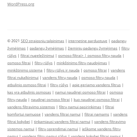
WordPress.org
© 2021
SEO straipsniu talpinimas
|
internetine parduotuve
|
padangų
žymėjimas
|
padangų žymėjimas
|
žieminių padangų žymėjimas
|
filtrų
rūšys
|
filtrai nugeležinimui
|
osmoso filtrai> |
osmoso filtrų nauda
|
osmoso filtrai
|
filtrų rūšys
|
minkštinimo filtrų naudojimas
|
minkštinimo sistema
|
filtrų rūšys ir nauda
|
osmoso filtrai
|
vandens
filtrai nukalkinimui
|
vandens filtrų nauda
|
osmoso filtrų nauda
|
atbulinio osmoso filtrai
|
filtrų rūšys
|
apie geriamo vandens filtrus
|
kas yra atbulinis osmosas
|
namui naudingi osmoso filtrai
|
osmoso
filtrų nauda
|
naudingi osmoso filtrai
|
kuo naudingi osmoso filtrai
|
vandens filtravimo sistemos
|
filtrų namui pasirinkimas
|
filtrai
komfortui namuose
|
vandens filtrai namui
|
filtrai namams
|
vandens
filtrai kokybei
|
tinkamiausi vandens filtrai namui
|
vandens filtravimo
sistemos namui
|
filtrų sprendimai namui
|
ieškome vandens filtrų
namui
|
vandens filtrų namui rūšys
|
vandens kokybei filtrai namui
|