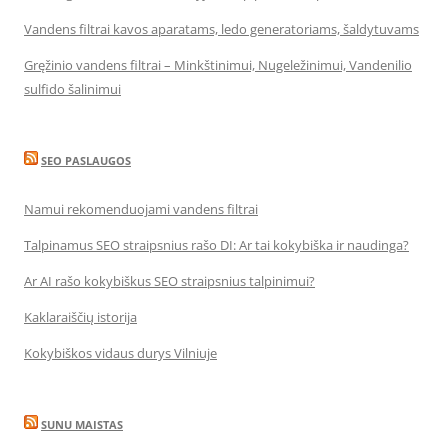
Vandens filtrai kavos aparatams, ledo generatoriams, šaldytuvams
Gręžinio vandens filtrai – Minkštinimui, Nugeležinimui, Vandenilio
sulfido šalinimui
SEO PASLAUGOS
Namui rekomenduojami vandens filtrai
Talpinamus SEO straipsnius rašo DI: Ar tai kokybiška ir naudinga?
Ar AI rašo kokybiškus SEO straipsnius talpinimui?
Kaklaraiščių istorija
Kokybiškos vidaus durys Vilniuje
SUNU MAISTAS