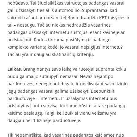
nebūdavo. Tai šiuolaikiškas vairuotojas padangas vasarai
gali užsisakyti tiesiai iš automobilio. Suprantama, kad
vairuoti rašant ar naršant telefonu draudžia KET taisykles ir
tai – nesaugu. Tačiau niekas nedraudžia vasarines
padangas užsisakyti internetu sustojus, esant kavinėje ar
poilsiaujant. Radus tinkamą pasiūlymą ir padangų
komplekto variantą kodėl jo vasarai neįsigijus internetu?
Tačiau yra ir daugiau skatinančių kriterijų.
Laikas
. Branginantys savo laiką vairuotojai supranta kokiu
būdu galima jo sutaupyti nemažai. Nevažinėjant po
parduotuves, nedeginant degalų ir neeikvojant savo fizinių
jėgų padangas vasarai galima užsisakyti Beepunkt.lt
parduotuvėje – internetu. Ir užsakymas internetu bus
pristatytas į auto servisą. Kuriame būsite sutarę padangų
keitimo paslaugą. Taigi, keli zuikiai vienu veiksmu yra
daugiau nei 1 fizinėje parduotuvėje.
Tik nepamirškite, kad vasarinės padangos keičiamos nuo