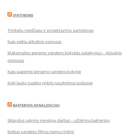
STATYBOMS
Trinkelių medžiagų ir projektavimo parinkimas
Kaip veikia atbulinis osmosas
Maksimalios geriamo vandens kokybės palaikymui – Atbulinis
osmosas
Kaip pagerinti geriamo vandens kokybę
Kokį lauko tualetą rinktis naudojimui soduose
BAKTERIJOS KANALIZACIJAI
Sklandus valymo įrenginių darbas – užtikrina bakterijos
Kokius vandens filtrus namui rinktis