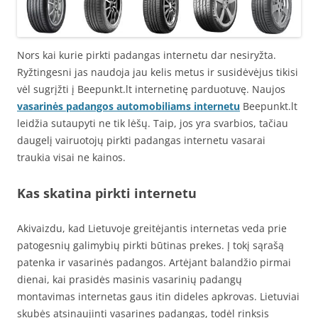
Nors kai kurie pirkti padangas internetu dar nesiryžta.
Ryžtingesni jas naudoja jau kelis metus ir susidėvėjus tikisi
vėl sugrįžti į Beepunkt.lt internetinę parduotuvę. Naujos
vasarinės padangos automobiliams internetu
Beepunkt.lt
leidžia sutaupyti ne tik lėšų. Taip, jos yra svarbios, tačiau
daugelį vairuotojų pirkti padangas internetu vasarai
traukia visai ne kainos.
Kas skatina pirkti internetu
Akivaizdu, kad Lietuvoje greitėjantis internetas veda prie
patogesnių galimybių pirkti būtinas prekes. Į tokį sąrašą
patenka ir vasarinės padangos. Artėjant balandžio pirmai
dienai, kai prasidės masinis vasarinių padangų
montavimas internetas gaus itin dideles apkrovas. Lietuviai
skubės atsinaujinti vasarines padangas, todėl rinksis