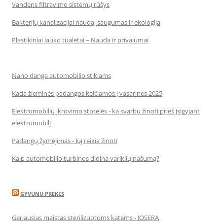
Vandens filtravimo sistemų rūšys
Bakterijų kanalizacijai nauda, saugumas ir ekologija
Plastikiniai lauko tualetai – Nauda ir privalumai
Nano danga automobilio stiklams
Kada žieminės padangos keičiamos į vasarines 2025
Elektromobilių įkrovimo stotelės - ką svarbu žinoti prieš įsigyjant
elektromobilį
Padangų žymėjimas - ką reikia žinoti
Kaip automobilio turbinos didina variklių našumą?
GYVUNU PREKES
Geriausias maistas sterilizuotoms katėms - JOSERA