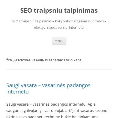
Pereiti
prie
SEO traipsniu talpinimas
turinio
SEO straipsnių talpinimas – kokybiškos atgalinės nuorodos –
efektyvi nauda verslui internete.
Meniu
ŽYMŲ ARCHYVAI:
VASARINES PADANGOS NUO KADA
Saugi vasara – vasarinės padangos
internetu
Saugi vasara – vasarinės padangos internetu. Apie
saugumą galvojantys vairuotojai, artėjant vasaros sezonui
tikrina savo padangų techninę būklę bei tinkamumą