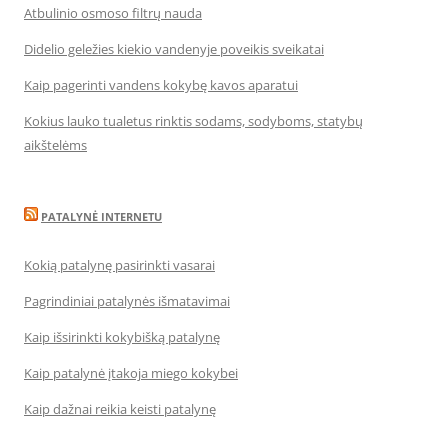
Atbulinio osmoso filtrų nauda
Didelio geležies kiekio vandenyje poveikis sveikatai
Kaip pagerinti vandens kokybę kavos aparatui
Kokius lauko tualetus rinktis sodams, sodyboms, statybų
aikštelėms
PATALYNĖ INTERNETU
Kokią patalynę pasirinkti vasarai
Pagrindiniai patalynės išmatavimai
Kaip išsirinkti kokybišką patalynę
Kaip patalynė įtakoja miego kokybei
Kaip dažnai reikia keisti patalynę