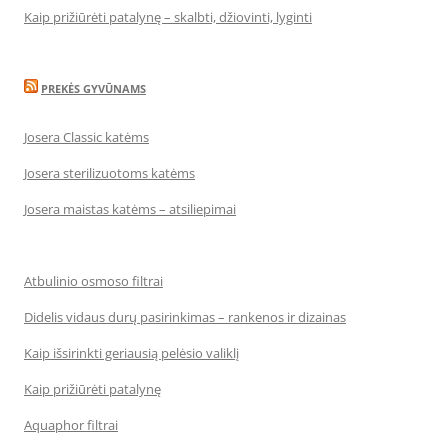
Kaip prižiūrėti patalynę – skalbti, džiovinti, lyginti
PREKĖS GYVŪNAMS
Josera Classic katėms
Josera sterilizuotoms katėms
Josera maistas katėms – atsiliepimai
Atbulinio osmoso filtrai
Didelis vidaus durų pasirinkimas – rankenos ir dizainas
Kaip išsirinkti geriausią pelėsio valiklį
Kaip prižiūrėti patalynę
Aquaphor filtrai