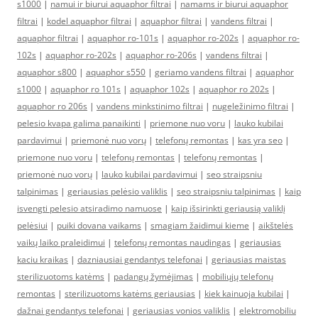
s1000
|
namui ir biurui aquaphor filtrai
|
namams ir biurui aquaphor
filtrai
|
kodel aquaphor filtrai
|
aquaphor filtrai
|
vandens filtrai
|
aquaphor filtrai
|
aquaphor ro-101s
|
aquaphor ro-202s
|
aquaphor ro-
102s
|
aquaphor ro-202s
|
aquaphor ro-206s
|
vandens filtrai
|
aquaphor s800
|
aquaphor s550
|
geriamo vandens filtrai
|
aquaphor
s1000
|
aquaphor ro 101s
|
aquaphor 102s
|
aquaphor ro 202s
|
aquaphor ro 206s
|
vandens minkstinimo filtrai
|
nugeležinimo filtrai
|
pelesio kvapa galima panaikinti
|
priemone nuo voru
|
lauko kubilai
pardavimui
|
priemonė nuo vorų
|
telefonų remontas
|
kas yra seo
|
priemone nuo voru
|
telefonų remontas
|
telefonų remontas
|
priemonė nuo vorų
|
lauko kubilai pardavimui
|
seo straipsniu
talpinimas
|
geriausias pelėsio valiklis
|
seo straipsniu talpinimas
|
kaip
isvengti pelesio atsiradimo namuose
|
kaip išsirinkti geriausią valiklį
pelėsiui
|
puiki dovana vaikams
|
smagiam žaidimui kieme
|
aikštelės
vaikų laiko praleidimui
|
telefonų remontas naudingas
|
geriausias
kaciu kraikas
|
dazniausiai gendantys telefonai
|
geriausias maistas
sterilizuotoms katėms
|
padangų žymėjimas
|
mobiliųjų telefonų
remontas
|
sterilizuotoms katėms geriausias
|
kiek kainuoja kubilai
|
dažnai gendantys telefonai
|
geriausias vonios valiklis
|
elektromobiliu