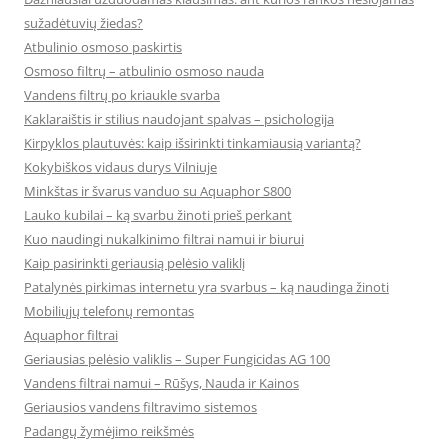
sužadėtuvių žiedas?
Atbulinio osmoso paskirtis
Osmoso filtrų – atbulinio osmoso nauda
Vandens filtrų po kriaukle svarba
Kaklaraištis ir stilius naudojant spalvas – psichologija
Kirpyklos plautuvės: kaip išsirinkti tinkamiausią variantą?
Kokybiškos vidaus durys Vilniuje
Minkštas ir švarus vanduo su Aquaphor S800
Lauko kubilai – ką svarbu žinoti prieš perkant
Kuo naudingi nukalkinimo filtrai namui ir biurui
Kaip pasirinkti geriausią pelėsio valiklį
Patalynės pirkimas internetu yra svarbus – ką naudinga žinoti
Mobiliųjų telefonų remontas
Aquaphor filtrai
Geriausias pelėsio valiklis – Super Fungicidas AG 100
Vandens filtrai namui – Rūšys, Nauda ir Kainos
Geriausios vandens filtravimo sistemos
Padangų žymėjimo reikšmės