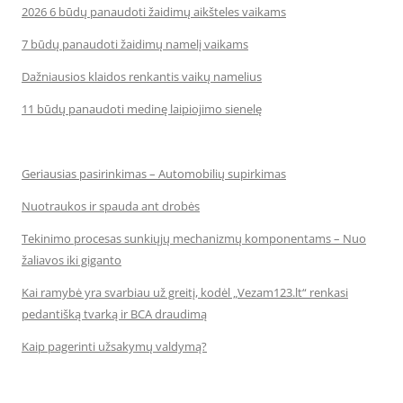
2026 6 būdų panaudoti žaidimų aikšteles vaikams
7 būdų panaudoti žaidimų namelį vaikams
Dažniausios klaidos renkantis vaikų namelius
11 būdų panaudoti medinę laipiojimo sienelę
Geriausias pasirinkimas – Automobilių supirkimas
Nuotraukos ir spauda ant drobės
Tekinimo procesas sunkiųjų mechanizmų komponentams – Nuo
žaliavos iki giganto
Kai ramybė yra svarbiau už greitį, kodėl „Vezam123.lt“ renkasi
pedantišką tvarką ir BCA draudimą
Kaip pagerinti užsakymų valdymą?