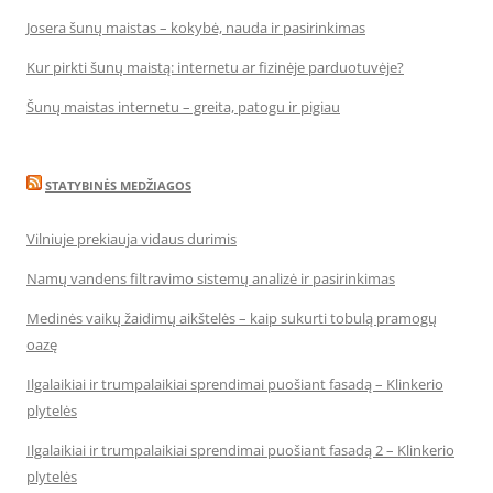
Josera šunų maistas – kokybė, nauda ir pasirinkimas
Kur pirkti šunų maistą: internetu ar fizinėje parduotuvėje?
Šunų maistas internetu – greita, patogu ir pigiau
STATYBINĖS MEDŽIAGOS
Vilniuje prekiauja vidaus durimis
Namų vandens filtravimo sistemų analizė ir pasirinkimas
Medinės vaikų žaidimų aikštelės – kaip sukurti tobulą pramogų
oazę
Ilgalaikiai ir trumpalaikiai sprendimai puošiant fasadą – Klinkerio
plytelės
Ilgalaikiai ir trumpalaikiai sprendimai puošiant fasadą 2 – Klinkerio
plytelės