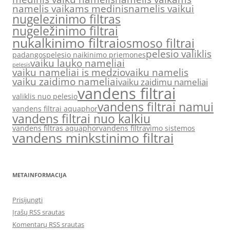
namelis vaikams medinis
namelis vaikui
nugelezinimo filtras
nugeležinimo filtrai
nukalkinimo filtrai
osmoso filtrai
pelesio valiklis
padangos
pelesio naikinimo priemones
vaiku lauko nameliai
pelesis
vaiku nameliai is medzio
vaiku namelis
vaiku zaidimo nameliai
vaiku zaidimu nameliai
vandens filtrai
valiklis nuo pelesio
vandens filtrai namui
vandens filtrai aquaphor
vandens filtrai nuo kalkiu
vandens filtras aquaphor
vandens filtravimo sistemos
vandens minkstinimo filtrai
METAINFORMACIJA
Prisijungti
Įrašų RSS srautas
Komentarų RSS srautas