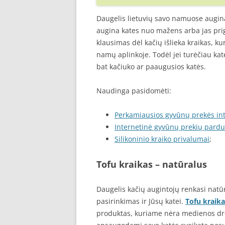
Daugelis lietuvių savo namuose augina
augina kates nuo mažens arba jas pri
klausimas dėl kačių išlieka kraikas, kur
namų aplinkoje. Todėl jei turėčiau kat
bat kačiuko ar paaugusios katės.
Naudinga pasidomėti:
Perkamiausios gyvūnų prekės in
Internetinė gyvūnų prekių pard
Silikoninio kraiko privalumai
;
Tofu kraikas – natūralus
Daugelis kačių augintojų renkasi natūra
pasirinkimas ir Jūsų katei.
Tofu kraika
produktas, kuriame nėra medienos drož