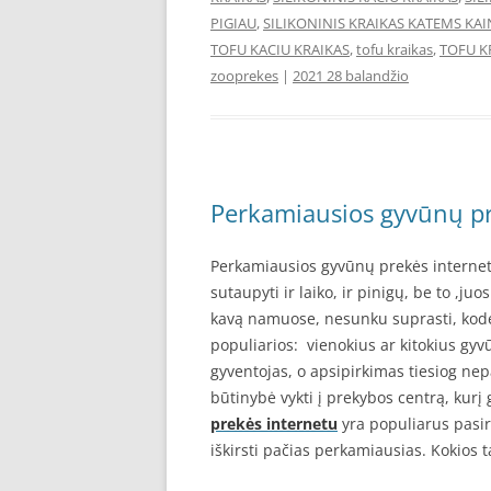
PIGIAU
,
SILIKONINIS KRAIKAS KATEMS KA
TOFU KACIU KRAIKAS
,
tofu kraikas
,
TOFU K
zooprekes
|
2021 28 balandžio
Perkamiausios gyvūnų pr
Perkamiausios gyvūnų prekės internet
sutaupyti ir laiko, ir pinigų, be to ,ju
kavą namuose, nesunku suprasti, kod
populiarios: vienokius ar kitokius gyv
gyventojas, o apsipirkimas tiesiog ne
būtinybė vykti į prekybos centrą, kurį 
prekės internetu
yra populiarus pasir
iškirsti pačias perkamiausias. Kokios t