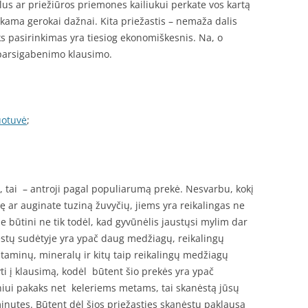
slus ar priežiūros priemones kailiukui perkate vos kartą
rkama gerokai dažnai. Kita priežastis – nemaža dalis
oks pasirinkimas yra tiesiog ekonomiškesnis. Na, o
parsigabenimo klausimo.
uotuvė
;
s, tai – antroji pagal populiarumą prekė. Nesvarbu, kokį
lę ar auginate tuziną žuvyčių, jiems yra reikalingas ne
Jie būtini ne tik todėl, kad gyvūnėlis jaustųsi mylim dar
nėstų sudėtyje yra ypač daug medžiagų, reikalingų
itaminų, mineralų ir kitų taip reikalingų medžiagų
kyti į klausimą, kodėl būtent šio prekės yra ypač
tiniui pakaks net keleriems metams, tai skanėstą jūsų
inutes. Būtent dėl šios priežasties skanėstų paklausa