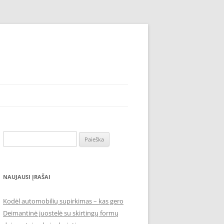
Ieškoti:
NAUJAUSI ĮRAŠAI
Kodėl automobilių supirkimas – kas gero
Deimantinė juostelė su skirtingų formų