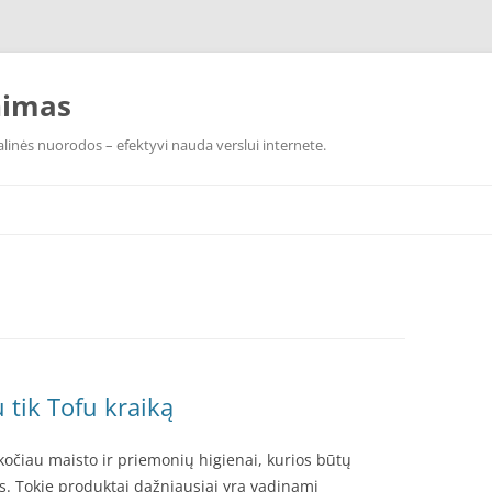
nimas
linės nuorodos – efektyvi nauda verslui internete.
u tik Tofu kraiką
kočiau maisto ir priemonių higienai, kurios būtų
s. Tokie produktai dažniausiai yra vadinami