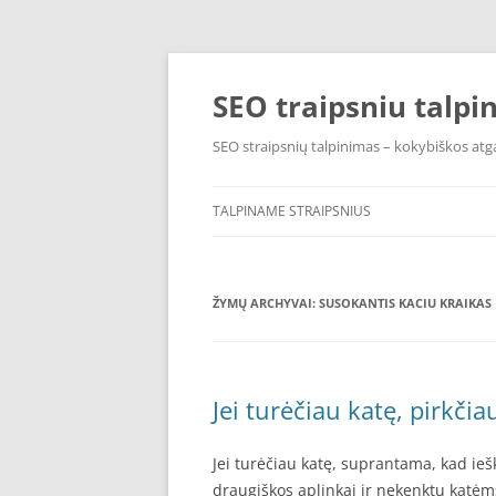
Pereiti
prie
turinio
SEO traipsniu talpi
SEO straipsnių talpinimas – kokybiškos atga
TALPINAME STRAIPSNIUS
ŽYMŲ ARCHYVAI:
SUSOKANTIS KACIU KRAIKAS
Jei turėčiau katę, pirkčia
Jei turėčiau katę, suprantama, kad ieš
draugiškos aplinkai ir nekenktų katėm