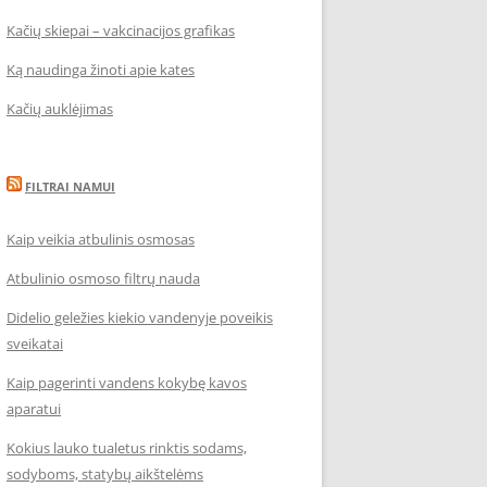
Kačių skiepai – vakcinacijos grafikas
Ką naudinga žinoti apie kates
Kačių auklėjimas
FILTRAI NAMUI
Kaip veikia atbulinis osmosas
Atbulinio osmoso filtrų nauda
Didelio geležies kiekio vandenyje poveikis
sveikatai
Kaip pagerinti vandens kokybę kavos
aparatui
Kokius lauko tualetus rinktis sodams,
sodyboms, statybų aikštelėms