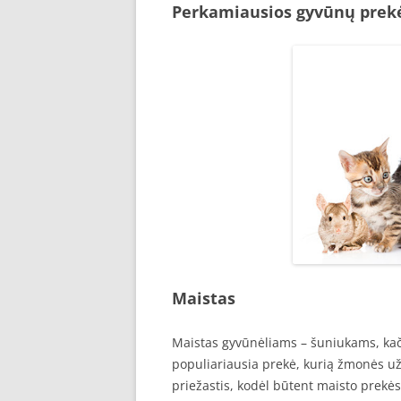
Perkamiausios gyvūnų prekė
Maistas
Maistas gyvūnėliams – šuniukams, kač
populiariausia prekė, kurią žmonės užs
priežastis, kodėl būtent maisto prekės 