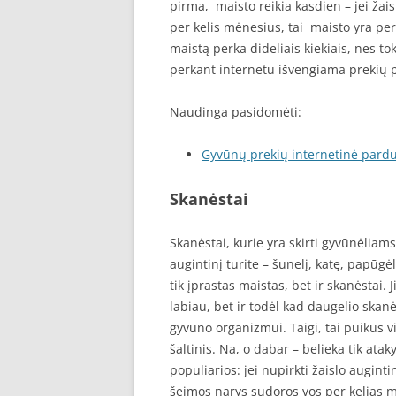
pirma, maisto reikia kasdien – jei žai
per kelis mėnesius, tai maisto yra pe
maistą perka dideliais kiekiais, nes t
perkant internetu išvengiama prekių 
Naudinga pasidomėti:
Gyvūnų prekių internetinė pard
Skanėstai
Skanėstai, kurie yra skirti gyvūnėliam
augintinį turite – šunelį, katę, papūgė
tik įprastas maistas, bet ir skanėstai. 
labiau, bet ir todėl kad daugelio ska
gyvūno organizmui. Taigi, tai puikus v
šaltinis. Na, o dabar – belieka tik ata
populiarios: jei nupirkti žaislo augin
šeimos narys sudoros vos per kelias m