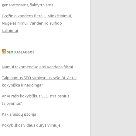
generatoriams, šaldytuvams
Gręžinio vandens filtrai – Minkštinimui,
Nugeležinimui, Vandenilio sulfido
šalinimui
SEO PASLAUGOS
Namui rekomenduojami vandens filtrai
Talpinamus SEO straipsnius rašo DI: Ar tai
kokybiška ir naudinga?
Ar AI rašo kokybiškus SEO straipsnius
talpinimui?
Kaklaraiščių istorija
Kokybiškos vidaus durys Vilniuje