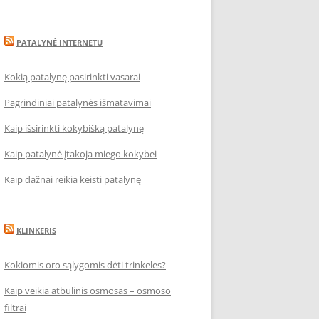
PATALYNĖ INTERNETU
Kokią patalynę pasirinkti vasarai
Pagrindiniai patalynės išmatavimai
Kaip išsirinkti kokybišką patalynę
Kaip patalynė įtakoja miego kokybei
Kaip dažnai reikia keisti patalynę
KLINKERIS
Kokiomis oro sąlygomis dėti trinkeles?
Kaip veikia atbulinis osmosas – osmoso
filtrai