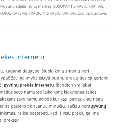
INA
,
šunų ėdalas
,
šunų maistas
,
SUSOKANTIS KACIU KRAIKAS
,
RAIKAS KATEMS
,
TRADICINIS KACIU KRAIKAS
,
zoo parduotuve
,
ekės internetu
u. Kadangi daugybė šiuolaikinių žmonių nori
os ypač žavi galimybė įsigyti būtinų prekių tiesiog geriant
ėl
gyvūnų prekės internetu
šiandien yra labai
ūnėlius savo namuose laiko kone kiekvienas šalies
paliekant savo namų atrodo kur kas patraukliau negu
galite pasiekti tik 15ar 30 minučių. Tačiau nors
gyvūnų
inkimas, reikia pastebėti, kad iš visų prekių galima
ai prekės?