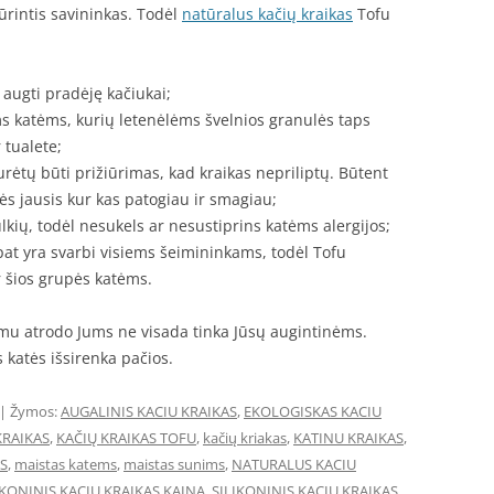
iūrintis savininkas. Todėl
natūralus kačių kraikas
Tofu
 augti pradėję kačiukai;
oms katėms, kurių letenėlėms švelnios granulės taps
 tualete;
turėtų būti prižiūrimas, kad kraikas nepriliptų. Būtent
tės jausis kur kas patogiau ir smagiau;
lkių, todėl nesukels ar nesustiprins katėms alergijos;
 pat yra svarbi visiems šeimininkams, todėl Tofu
r šios grupės katėms.
amu atrodo Jums ne visada tinka Jūsų augintinėms.
s katės išsirenka pačios.
| Žymos:
AUGALINIS KACIU KRAIKAS
,
EKOLOGISKAS KACIU
KRAIKAS
,
KAČIŲ KRAIKAS TOFU
,
kačių kriakas
,
KATINU KRAIKAS
,
AS
,
maistas katems
,
maistas sunims
,
NATURALUS KACIU
IKONINIS KACIU KRAIKAS KAINA
,
SILIKONINIS KACIU KRAIKAS