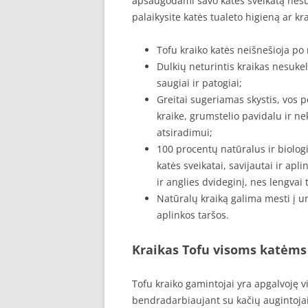
apsaugodami savo katės sveikatą nesuke
palaikysite katės tualeto higieną ar kr
Tofu kraiko katės neišnešioja po
Dulkių neturintis kraikas nesukel
saugiai ir patogiai;
Greitai sugeriamas skystis, vos pe
kraike, grumstelio pavidalu ir ne
atsiradimui;
100 procentų natūralus ir biologi
katės sveikatai, savijautai ir apl
ir anglies dvideginį, nes lengvai
Natūralų kraiką galima mesti į u
aplinkos taršos.
Kraikas Tofu visoms katėms
Tofu kraiko gamintojai yra apgalvoję 
bendradarbiaujant su kačių augintoja