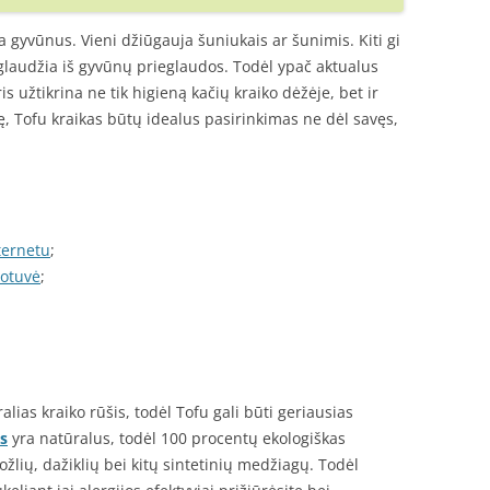
 gyvūnus. Vieni džiūgauja šuniukais ar šunimis. Kiti gi
glaudžia iš gyvūnų prieglaudos. Todėl ypač aktualus
is užtikrina ne tik higieną kačių kraiko dėžėje, bet ir
ę, Tofu kraikas būtų idealus pasirinkimas ne dėl savęs,
ternetu
;
uotuvė
;
lias kraiko rūšis, todėl Tofu gali būti geriausias
s
yra natūralus, todėl 100 procentų ekologiškas
lių, dažiklių bei kitų sintetinių medžiagų. Todėl