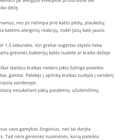
liant jai alergijos efektyviai prižiūrėsite bei
aiko dėžę.
 namus, nes jis nelimpa prie katės pėdų, plaukelių;
ia katėms alerginių reakcijų, todėl Jūsų katė jausis
r 1,5 sekundes. Itin greitai sugertas skystis lieka
kelia grėsmės bakterijų katės tualete ar kraiko dėžėje
škai skaidus kraikas nedaro jokio žalingo poveikio
inkai, gamtai. Patekęs į aplinką kraikas suskyla į vandenį
 tirpsta vandenyje;
nitazą nesukeliant jokių pasekmių: užsikimšimų,
visus savo gamybos žingsnius, nes tai daryta
is. Tad nėra geresnės nuomonės, kurią pateikia