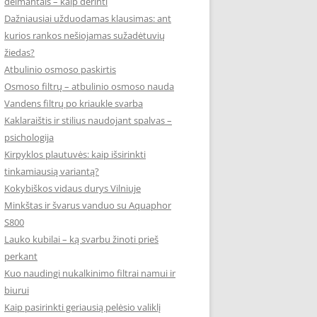
deimantais – kaip derinti
Dažniausiai užduodamas klausimas: ant
kurios rankos nešiojamas sužadėtuvių
žiedas?
Atbulinio osmoso paskirtis
Osmoso filtrų – atbulinio osmoso nauda
Vandens filtrų po kriaukle svarba
Kaklaraištis ir stilius naudojant spalvas –
psichologija
Kirpyklos plautuvės: kaip išsirinkti
tinkamiausią variantą?
Kokybiškos vidaus durys Vilniuje
Minkštas ir švarus vanduo su Aquaphor
S800
Lauko kubilai – ką svarbu žinoti prieš
perkant
Kuo naudingi nukalkinimo filtrai namui ir
biurui
Kaip pasirinkti geriausią pelėsio valiklį