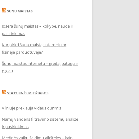
SUNU MAISTAS
Josera šunų maistas – kokybė, nauda ir
pasirinkimas
Kur pirkti šunų maistą: internetu ar
fizinėje parduotuvėje?
Šunų maistas internetu – greita, patogu ir
pigiau
STATYBINĖS MEDŽIAGOS
Vilniuje prekiauja vidaus durimis
Namų vandens filtravimo sistemų analizė
ir pasirinkimas
Medinės vaikų žaidimų aikštelės – kaip