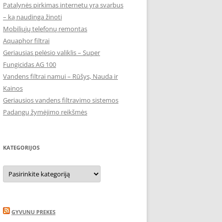
Patalynės pirkimas internetu yra svarbus
– ką naudinga žinoti
Mobiliųjų telefonų remontas
Aquaphor filtrai
Geriausias pelėsio valiklis – Super
Fungicidas AG 100
Vandens filtrai namui – Rūšys, Nauda ir
Kainos
Geriausios vandens filtravimo sistemos
Padangų žymėjimo reikšmės
KATEGORIJOS
Kategorijos
GYVUNU PREKES