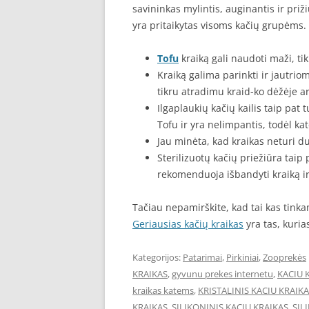
savininkas mylintis, auginantis ir priž
yra pritaikytas visoms kačių grupėms.
Tofu
kraiką gali naudoti maži, tik
Kraiką galima parinkti ir jautri
tikru atradimu kraid-ko dėžėje ar
Ilgaplaukių kačių kailis taip pat 
Tofu ir yra nelimpantis, todėl ka
Jau minėta, kad kraikas neturi du
Sterilizuotų kačių priežiūra taip
rekomenduoja išbandyti kraiką i
Tačiau nepamirškite, kad tai kas tink
Geriausias kačių kraikas
yra tas, kuria
Kategorijos:
Patarimai
,
Pirkiniai
,
Zooprekės
KRAIKAS
,
gyvunu prekes internetu
,
KACIU 
kraikas katems
,
KRISTALINIS KACIU KRAIK
KRAIKAS
,
SILIKONINIS KACIU KRAIKAS
,
SIL