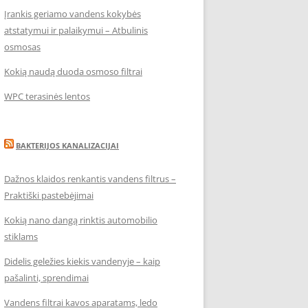
Įrankis geriamo vandens kokybės
atstatymui ir palaikymui – Atbulinis
osmosas
Kokią naudą duoda osmoso filtrai
WPC terasinės lentos
BAKTERIJOS KANALIZACIJAI
Dažnos klaidos renkantis vandens filtrus –
Praktiški pastebėjimai
Kokią nano dangą rinktis automobilio
stiklams
Didelis geležies kiekis vandenyje – kaip
pašalinti, sprendimai
Vandens filtrai kavos aparatams, ledo