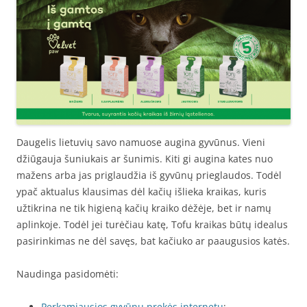
Daugelis lietuvių savo namuose augina gyvūnus. Vieni
džiūgauja šuniukais ar šunimis. Kiti gi augina kates nuo
mažens arba jas priglaudžia iš gyvūnų prieglaudos. Todėl
ypač aktualus klausimas dėl kačių išlieka kraikas, kuris
užtikrina ne tik higieną kačių kraiko dėžėje, bet ir namų
aplinkoje. Todėl jei turėčiau katę, Tofu kraikas būtų idealus
pasirinkimas ne dėl savęs, bat kačiuko ar paaugusios katės.
Naudinga pasidomėti:
Perkamiausios gyvūnų prekės internetu
;