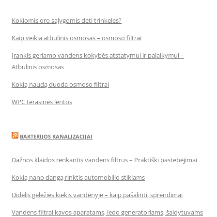
Kokiomis oro sąlygomis dėti trinkeles?
Kaip veikia atbulinis osmosas – osmoso filtrai
Įrankis geriamo vandens kokybės atstatymui ir palaikymui –
Atbulinis osmosas
Kokią naudą duoda osmoso filtrai
WPC terasinės lentos
BAKTERIJOS KANALIZACIJAI
Dažnos klaidos renkantis vandens filtrus – Praktiški pastebėjimai
Kokią nano dangą rinktis automobilio stiklams
Didelis geležies kiekis vandenyje – kaip pašalinti, sprendimai
Vandens filtrai kavos aparatams, ledo generatoriams, šaldytuvams