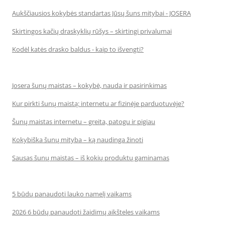
Aukščiausios kokybės standartas Jūsų šuns mitybai - JOSERA
Skirtingos kačių draskyklių rūšys – skirtingi privalumai
Kodėl katės drasko baldus - kaip to išvengti?
Josera šunų maistas – kokybė, nauda ir pasirinkimas
Kur pirkti šunų maistą: internetu ar fizinėje parduotuvėje?
Šunų maistas internetu – greita, patogu ir pigiau
Kokybiška šunų mityba – ką naudinga žinoti
Sausas šunų maistas – iš kokių produktų gaminamas
5 būdų panaudoti lauko namelį vaikams
2026 6 būdų panaudoti žaidimų aikšteles vaikams