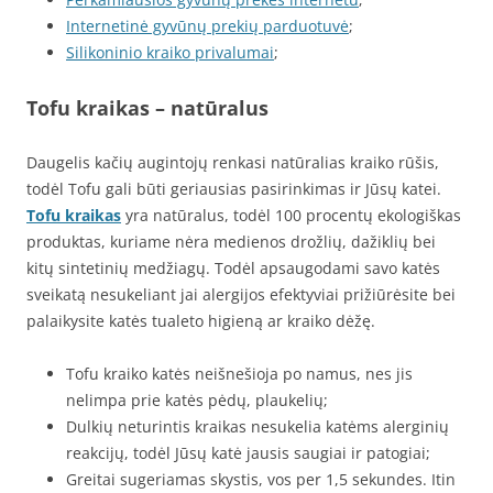
Internetinė gyvūnų prekių parduotuvė
;
Silikoninio kraiko privalumai
;
Tofu kraikas – natūralus
Daugelis kačių augintojų renkasi natūralias kraiko rūšis,
todėl Tofu gali būti geriausias pasirinkimas ir Jūsų katei.
Tofu kraikas
yra natūralus, todėl 100 procentų ekologiškas
produktas, kuriame nėra medienos drožlių, dažiklių bei
kitų sintetinių medžiagų. Todėl apsaugodami savo katės
sveikatą nesukeliant jai alergijos efektyviai prižiūrėsite bei
palaikysite katės tualeto higieną ar kraiko dėžę.
Tofu kraiko katės neišnešioja po namus, nes jis
nelimpa prie katės pėdų, plaukelių;
Dulkių neturintis kraikas nesukelia katėms alerginių
reakcijų, todėl Jūsų katė jausis saugiai ir patogiai;
Greitai sugeriamas skystis, vos per 1,5 sekundes. Itin