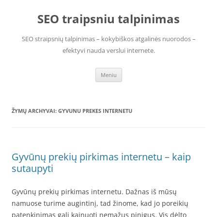
Pereiti
prie
SEO traipsniu talpinimas
turinio
SEO straipsnių talpinimas – kokybiškos atgalinės nuorodos –
efektyvi nauda verslui internete.
Meniu
ŽYMŲ ARCHYVAI:
GYVUNU PREKES INTERNETU
Gyvūnų prekių pirkimas internetu – kaip
sutaupyti
Gyvūnų prekių pirkimas internetu. Dažnas iš mūsų
namuose turime augintinį, tad žinome, kad jo poreikių
patenkinimas gali kainuoti nemažus pinigus. Vis dėlto