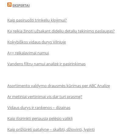
EKSPERTAI
Kaip pasiruošti trinkelių klojimui?
Ką reikia žinoti užsakant didelių detalių tekinimo paslaugas?
Kokybiškos vidaus durys Vilniuje
A++ reikalavimai namui
Vandens filtrų namui analizė ir pasirinkimas
Asortimento valdymo drausmės kūrimas per ABC Analizę
Ar metiniai vertinimai vis dar turi prasmę?
Vidaus durys ir rankenos – dizainas
Kaip išsirinkti geriausią pelėsio valiklį
Kaip prižiūrėti patalynę – skalbti, džiovinti, lyginti