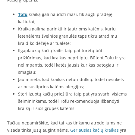
Tofu
kraiką gali naudoti maži, tik augti pradėję
kačiukai;
Kraiką galima parinkti ir jautrioms katėms, kurių
letenėlėms švelnios granulės taps tikru atradimu
kraid-ko dėžėje ar tualete;
Ilgaplaukių kačių kailis taip pat turėtų būti
prižiūrimas, kad kraikas nepriliptų. Būtent Tofu ir yra
nelimpantis, todėl katės jausis kur kas patogiau ir
smagiau;
Jau minėta, kad kraikas neturi dulkių, todėl nesukels
ar nesustiprins katėms alergijos;
Sterilizuotų kačių priežiūra taip pat yra svarbi visiems
šeimininkams, todėl Tofu rekomenduoja išbandyti
kraiką ir šios grupės katėms.
Tačiau nepamirškite, kad tai kas tinkamu atrodo Jums ne
visada tinka Jūsų augintinėms.
Geriausias kačių kraikas
yra