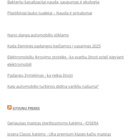
Bakterijų kanalizacijai nauda, saugumas ir ekologija
Plastikiniai lauko tualetai – Nauda ir privalumai
Nano danga automobilio stiklams
Kada žieminės padangos keičiamos į vasarines 2025
Elektromobilių įkrovimo stotelės - ką svarbu žinoti prieš įsigyjant
elektromobilį
Padangų žymėjimas - ką reikia žinoti
Kaip automobilio turbinos didina variklių našumą?
GYVUNU PREKES
Geriausias maistas sterilizuotoms katėms - JOSERA
Josera Classic katėms - Ulta premium klasės kačių maistas