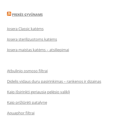
PREKĖS GYVŪNAMS
Josera Classic katėms
Josera sterilizuotoms katėms
Josera maistas katėms – atsiliepimai
Atbulinio osmoso filtrai
Didelis vidaus durų pasirinkimas – rankenos ir dizainas
Kaip išsirinkti geriausią pelėsio valiklį
Kaip prižiūrėti patalynę
Aquaphor filtrai