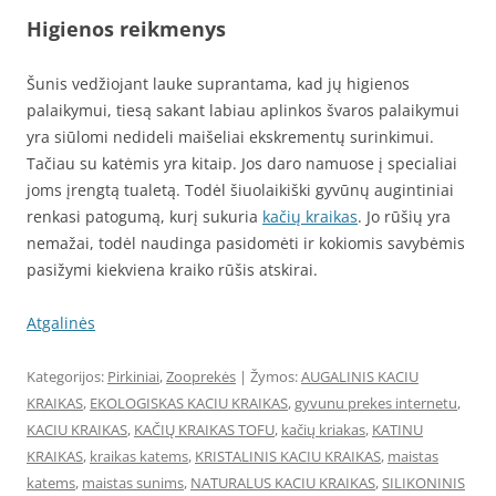
Higienos reikmenys
Šunis vedžiojant lauke suprantama, kad jų higienos
palaikymui, tiesą sakant labiau aplinkos švaros palaikymui
yra siūlomi nedideli maišeliai ekskrementų surinkimui.
Tačiau su katėmis yra kitaip. Jos daro namuose į specialiai
joms įrengtą tualetą. Todėl šiuolaikiški gyvūnų augintiniai
renkasi patogumą, kurį sukuria
kačių kraikas
. Jo rūšių yra
nemažai, todėl naudinga pasidomėti ir kokiomis savybėmis
pasižymi kiekviena kraiko rūšis atskirai.
Atgalinės
Kategorijos:
Pirkiniai
,
Zooprekės
| Žymos:
AUGALINIS KACIU
KRAIKAS
,
EKOLOGISKAS KACIU KRAIKAS
,
gyvunu prekes internetu
,
KACIU KRAIKAS
,
KAČIŲ KRAIKAS TOFU
,
kačių kriakas
,
KATINU
KRAIKAS
,
kraikas katems
,
KRISTALINIS KACIU KRAIKAS
,
maistas
katems
,
maistas sunims
,
NATURALUS KACIU KRAIKAS
,
SILIKONINIS