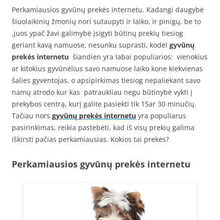
Perkamiausios gyvūnų prekės internetu. Kadangi daugybė
šiuolaikinių žmonių nori sutaupyti ir laiko, ir pinigų, be to
,juos ypač žavi galimybė įsigyti būtinų prekių tiesiog
geriant kavą namuose, nesunku suprasti, kodėl
gyvūnų
prekės internetu
šiandien yra labai populiarios: vienokius
ar kitokius gyvūnėlius savo namuose laiko kone kiekvienas
šalies gyventojas, o apsipirkimas tiesiog nepaliekant savo
namų atrodo kur kas patraukliau negu būtinybė vykti į
prekybos centrą, kurį galite pasiekti tik 15ar 30 minučių.
Tačiau nors
gyvūnų prekės internetu
yra populiarus
pasirinkimas, reikia pastebėti, kad iš visų prekių galima
iškirsti pačias perkamiausias. Kokios tai prekės?
Perkamiausios gyvūnų prekės internetu