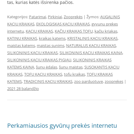
tas, kurias katės išsirenka pačios.
Kategorijos:
Patarimai
,
Pirkiniai
,
Zooprekės
| Žymos:
AUGALINIS
KACIU KRAIKAS
,
EKOLOGISKAS KACIU KRAIKAS
,
gyvunu prekes
internetu
,
KACIU KRAIKAS
,
KAČIŲ KRAIKAS TOFU
,
kačių kriakas
,
KATINU KRAIKAS
,
kraikas katems
,
KRISTALINIS KACIU KRAIKAS
,
maistas katems
,
maistas sunims
,
NATURALUS KACIU KRAIKAS
,
SILIKONINIS KACIU KRAIKAS
,
SILIKONINIS KACIU KRAIKAS KAINA
,
SILIKONINIS KACIU KRAIKAS PIGIAU
,
SILIKONINIS KRAIKAS
KATEMS KAINA
,
šunų ėdalas
,
šunų maistas
,
SUSOKANTIS KACIU
KRAIKAS
,
TOFU KACIU KRAIKAS
,
tofu kraikas
,
TOFU KRAIKAS
KATEMS
,
TRADICINIS KACIU KRAIKAS
,
zoo parduotuve
,
zooprekes
|
2021 28 balandžio
Perkamiausios gyvūnų prekės internetu