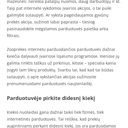
mažesnės: nereikia patalpų nuomos, daug darbuotojų ir kt.
Taip pat internete vykdomos įvairios akcijos, o tai puiki
galimybė sutaupyti. Ar vyksta pageidaujamos gyvūnų
prekės akcija, sužinoti labai paprasta – tiesiog
pasinaudokite mėgstamos parduotuvės paieška arba
filtrais.
Zooprekes internetu parduodančios parduotuvės dažnai
kviečia dalyvauti įvairiose lojalumo programose. Vienose jų
galima rinktis taškus už pirkinius, kitose – specialia kaina
įsigyti tam tikrų produktų. Svarbu tai, kad kad tai būdas
sutaupyti, o apie vykstančias akcijas sužinosite
prenumeruodami parduotuvės naujienlaiškį.
Parduotuvėje pirkite didesnį kiekį
Kiekio nuolaidas gana dažnai taiko tiek fizinės, tiek
internetinės parduotuvės. Tai reiškia, kad prekių
augintiniams perkant didesnį kiekį, jos yra parduodamos