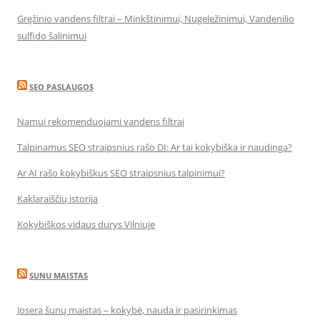
Gręžinio vandens filtrai – Minkštinimui, Nugeležinimui, Vandenilio
sulfido šalinimui
SEO PASLAUGOS
Namui rekomenduojami vandens filtrai
Talpinamus SEO straipsnius rašo DI: Ar tai kokybiška ir naudinga?
Ar AI rašo kokybiškus SEO straipsnius talpinimui?
Kaklaraiščių istorija
Kokybiškos vidaus durys Vilniuje
SUNU MAISTAS
Josera šunų maistas – kokybė, nauda ir pasirinkimas