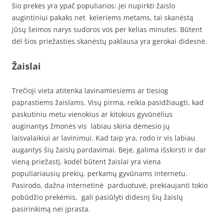
šio prekės yra ypač populiarios: jei nupirkti žaislo
augintiniui pakaks net keleriems metams, tai skanėstą
jūsų šeimos narys sudoros vos per kelias minutes. Būtent
dėl šios priežasties skanėstų paklausa yra gerokai didesnė.
Žaislai
Trečioji vieta atitenka lavinamiesiems ar tiesiog
paprastiems žaislams. Visų pirma, reikia pasidžiaugti, kad
paskutiniu metu vienokius ar kitokius gyvūnėlius
auginantys žmonės vis labiau skiria dėmesio jų
laisvalaikiui ar lavinimui. Kad taip yra, rodo ir vis labiau
augantys šių žaislų pardavimai. Beje, galima išskirsti ir dar
vieną priežastį, kodėl būtent žaislai yra viena
populiariausių prekių, perkamų gyvūnams internetu.
Pasirodo, dažna internetinė parduotuvė, prekiaujanti tokio
pobūdžio prekėmis, gali pasiūlyti didesnį šių žaislų
pasirinkimą nei įprasta.