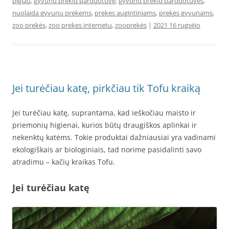
pigiau
,
gyvunu prekiu parduotuve
,
gyvunu prekiu parduotuves
,
nuolaida gyvunu prekems
,
prekes augintiniams
,
prekes gyvunams
,
zoo prekės
,
zoo prekes internetu
,
zooprekės
|
2021 16 rugsėjo
Jei turėčiau katę, pirkčiau tik Tofu kraiką
Jei turėčiau katę, suprantama, kad ieškočiau maisto ir
priemonių higienai, kurios būtų draugiškos aplinkai ir
nekenktų katėms. Tokie produktai dažniausiai yra vadinami
ekologiškais ar biologiniais, tad norime pasidalinti savo
atradimu – kačių kraikas Tofu.
Jei turėčiau katę