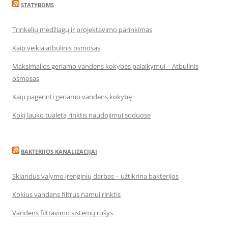
STATYBOMS
Trinkelių medžiagų ir projektavimo parinkimas
Kaip veikia atbulinis osmosas
Maksimalios geriamo vandens kokybės palaikymui – Atbulinis
osmosas
Kaip pagerinti geriamo vandens kokybę
Kokį lauko tualetą rinktis naudojimui soduose
BAKTERIJOS KANALIZACIJAI
Sklandus valymo įrenginių darbas – užtikrina bakterijos
Kokius vandens filtrus namui rinktis
Vandens filtravimo sistemų rūšys