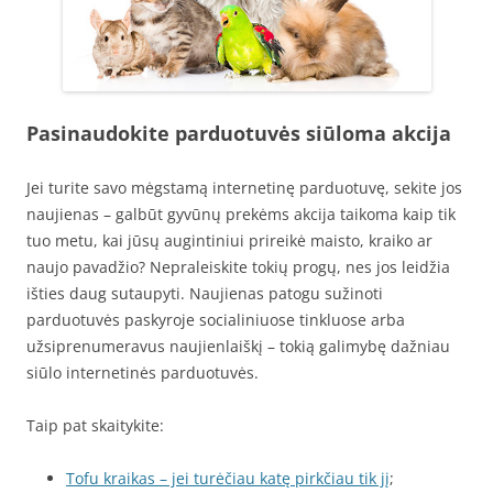
Pasinaudokite parduotuvės siūloma akcija
Jei turite savo mėgstamą internetinę parduotuvę, sekite jos
naujienas – galbūt gyvūnų prekėms akcija taikoma kaip tik
tuo metu, kai jūsų augintiniui prireikė maisto, kraiko ar
naujo pavadžio? Nepraleiskite tokių progų, nes jos leidžia
išties daug sutaupyti. Naujienas patogu sužinoti
parduotuvės paskyroje socialiniuose tinkluose arba
užsiprenumeravus naujienlaiškį – tokią galimybę dažniau
siūlo internetinės parduotuvės.
Taip pat skaitykite:
Tofu kraikas – jei turėčiau katę pirkčiau tik jį
;