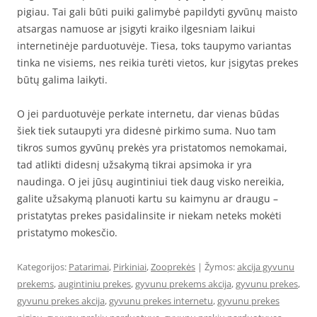
pigiau. Tai gali būti puiki galimybė papildyti gyvūnų maisto
atsargas namuose ar įsigyti kraiko ilgesniam laikui
internetinėje parduotuvėje. Tiesa, toks taupymo variantas
tinka ne visiems, nes reikia turėti vietos, kur įsigytas prekes
būtų galima laikyti.
O jei parduotuvėje perkate internetu, dar vienas būdas
šiek tiek sutaupyti yra didesnė pirkimo suma. Nuo tam
tikros sumos gyvūnų prekės yra pristatomos nemokamai,
tad atlikti didesnį užsakymą tikrai apsimoka ir yra
naudinga. O jei jūsų augintiniui tiek daug visko nereikia,
galite užsakymą planuoti kartu su kaimynu ar draugu –
pristatytas prekes pasidalinsite ir niekam neteks mokėti
pristatymo mokesčio.
Kategorijos:
Patarimai
,
Pirkiniai
,
Zooprekės
| Žymos:
akcija gyvunu
prekems
,
augintiniu prekes
,
gyvunu prekems akcija
,
gyvunu prekes
,
gyvunu prekes akcija
,
gyvunu prekes internetu
,
gyvunu prekes