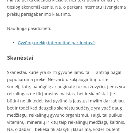
tiesiog ekonomiškesnis. Na, o perkant internetu išvengiama
prekių parsigabenimo klausimo.
Naudinga pasidomėti:
Gyvūnų prekių internetinė parduotuvė
;
Skanėstai
Skanėstai, kurie yra skirti gyvūnėliams, tai – antroji pagal
populiarumą prekė. Nesvarbu, kokį augintinį turite –
šunelį, katę, papūgėlę ar auginate tuziną žuvyčių, jiems yra
reikalingas ne tik įprastas maistas, bet ir skanėstai. Jie
būtini ne tik todėl, kad gyvūnėlis jaustųsi mylim dar labiau,
bet ir todėl kad daugelio skanėstų sudėtyje yra ypač daug
medžiagų, reikalingų gyvūno organizmui. Taigi, tai puikus
vitaminų, mineralų ir kitų taip reikalingų medžiagų šaltinis.
Na, o dabar – belieka tik atakyti į klausimą, kodėl būtent