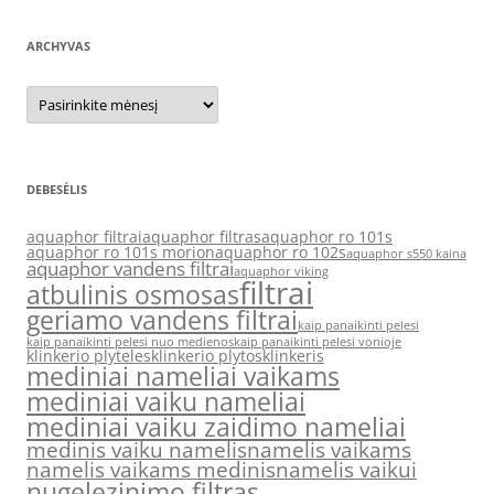
ARCHYVAS
Archyvas
DEBESĖLIS
aquaphor filtrai
aquaphor filtras
aquaphor ro 101s
aquaphor ro 101s morion
aquaphor ro 102s
aquaphor s550 kaina
aquaphor vandens filtrai
aquaphor viking
filtrai
atbulinis osmosas
geriamo vandens filtrai
kaip panaikinti pelesi
kaip panaikinti pelesi nuo medienos
kaip panaikinti pelesi vonioje
klinkerio plyteles
klinkerio plytos
klinkeris
mediniai nameliai vaikams
mediniai vaiku nameliai
mediniai vaiku zaidimo nameliai
medinis vaiku namelis
namelis vaikams
namelis vaikams medinis
namelis vaikui
nugelezinimo filtras