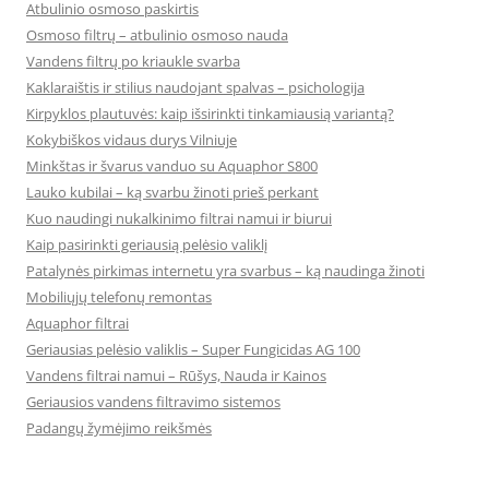
Atbulinio osmoso paskirtis
Osmoso filtrų – atbulinio osmoso nauda
Vandens filtrų po kriaukle svarba
Kaklaraištis ir stilius naudojant spalvas – psichologija
Kirpyklos plautuvės: kaip išsirinkti tinkamiausią variantą?
Kokybiškos vidaus durys Vilniuje
Minkštas ir švarus vanduo su Aquaphor S800
Lauko kubilai – ką svarbu žinoti prieš perkant
Kuo naudingi nukalkinimo filtrai namui ir biurui
Kaip pasirinkti geriausią pelėsio valiklį
Patalynės pirkimas internetu yra svarbus – ką naudinga žinoti
Mobiliųjų telefonų remontas
Aquaphor filtrai
Geriausias pelėsio valiklis – Super Fungicidas AG 100
Vandens filtrai namui – Rūšys, Nauda ir Kainos
Geriausios vandens filtravimo sistemos
Padangų žymėjimo reikšmės