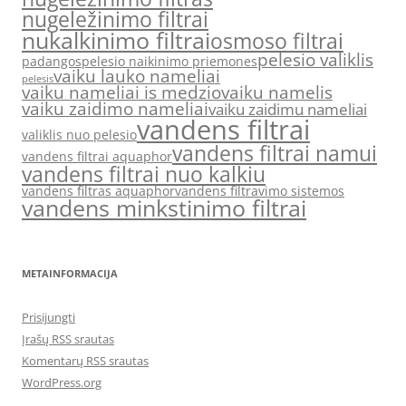
nugeležinimo filtrai
nukalkinimo filtrai
osmoso filtrai
pelesio valiklis
padangos
pelesio naikinimo priemones
vaiku lauko nameliai
pelesis
vaiku nameliai is medzio
vaiku namelis
vaiku zaidimo nameliai
vaiku zaidimu nameliai
vandens filtrai
valiklis nuo pelesio
vandens filtrai namui
vandens filtrai aquaphor
vandens filtrai nuo kalkiu
vandens filtras aquaphor
vandens filtravimo sistemos
vandens minkstinimo filtrai
METAINFORMACIJA
Prisijungti
Įrašų RSS srautas
Komentarų RSS srautas
WordPress.org