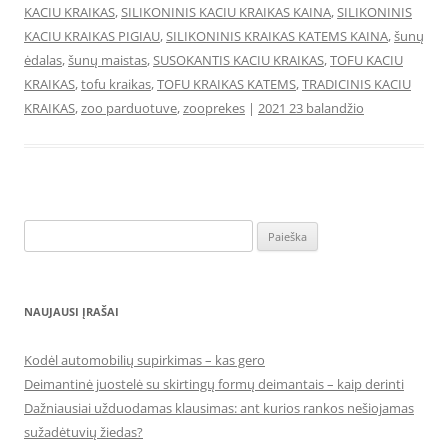
KACIU KRAIKAS
,
SILIKONINIS KACIU KRAIKAS KAINA
,
SILIKONINIS
KACIU KRAIKAS PIGIAU
,
SILIKONINIS KRAIKAS KATEMS KAINA
,
šunų
ėdalas
,
šunų maistas
,
SUSOKANTIS KACIU KRAIKAS
,
TOFU KACIU
KRAIKAS
,
tofu kraikas
,
TOFU KRAIKAS KATEMS
,
TRADICINIS KACIU
KRAIKAS
,
zoo parduotuve
,
zooprekes
|
2021 23 balandžio
Ieškoti:
NAUJAUSI ĮRAŠAI
Kodėl automobilių supirkimas – kas gero
Deimantinė juostelė su skirtingų formų deimantais – kaip derinti
Dažniausiai užduodamas klausimas: ant kurios rankos nešiojamas
sužadėtuvių žiedas?