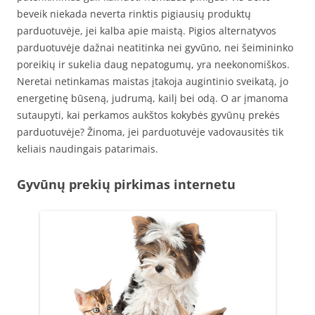
beveik niekada neverta rinktis pigiausių produktų
parduotuvėje, jei kalba apie maistą. Pigios alternatyvos
parduotuvėje dažnai neatitinka nei gyvūno, nei šeimininko
poreikių ir sukelia daug nepatogumų, yra neekonomiškos.
Neretai netinkamas maistas įtakoja augintinio sveikatą, jo
energetinę būseną, judrumą, kailį bei odą. O ar įmanoma
sutaupyti, kai perkamos aukštos kokybės gyvūnų prekės
parduotuvėje? Žinoma, jei parduotuvėje vadovausitės tik
keliais naudingais patarimais.
Gyvūnų prekių pirkimas internetu