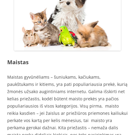
Maistas
Maistas gyvūnėliams – šuniukams, kačiukams,
paukštukams ir kitiems, yra pati populiariausia prekė, kurią
žmonės užsako augintiniams internetu. Galima išskirti net
kelias priežastis, kodėl būtent maisto prekės yra pačios
populiariausios iš visos kategorijos. Visų pirma, maisto
reikia kasdien – jei žaislus ar priežiūros priemones kailiukui
perkate vos kartą per kelis mėnesius, tai maisto yra
perkama gerokai dažnai. Kita priežastis – nemaža dalis
maistą perka dideliais kiekiais, nes toks pasirinkimas yra