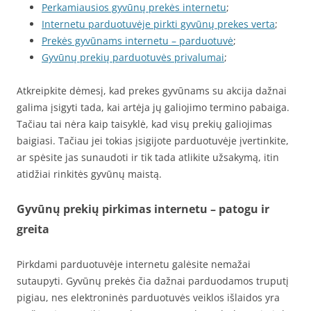
Perkamiausios gyvūnų prekės internetu
;
Internetu parduotuvėje pirkti gyvūnų prekes verta
;
Prekės gyvūnams internetu – parduotuvė
;
Gyvūnų prekių parduotuvės privalumai
;
Atkreipkite dėmesį, kad prekes gyvūnams su akcija dažnai
galima įsigyti tada, kai artėja jų galiojimo termino pabaiga.
Tačiau tai nėra kaip taisyklė, kad visų prekių galiojimas
baigiasi. Tačiau jei tokias įsigijote parduotuvėje įvertinkite,
ar spėsite jas sunaudoti ir tik tada atlikite užsakymą, itin
atidžiai rinkitės gyvūnų maistą.
Gyvūnų prekių pirkimas internetu
– patogu ir
greita
Pirkdami parduotuvėje internetu galėsite nemažai
sutaupyti. Gyvūnų prekės čia dažnai parduodamos truputį
pigiau, nes elektroninės parduotuvės veiklos išlaidos yra