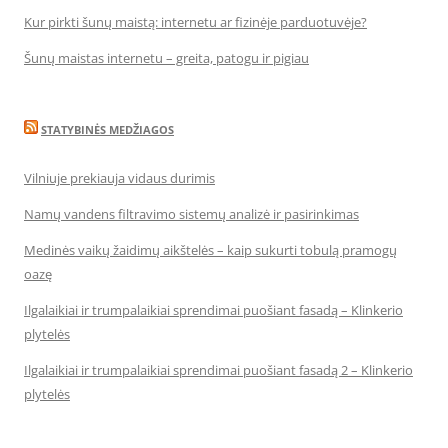
Kur pirkti šunų maistą: internetu ar fizinėje parduotuvėje?
Šunų maistas internetu – greita, patogu ir pigiau
STATYBINĖS MEDŽIAGOS
Vilniuje prekiauja vidaus durimis
Namų vandens filtravimo sistemų analizė ir pasirinkimas
Medinės vaikų žaidimų aikštelės – kaip sukurti tobulą pramogų
oazę
Ilgalaikiai ir trumpalaikiai sprendimai puošiant fasadą – Klinkerio
plytelės
Ilgalaikiai ir trumpalaikiai sprendimai puošiant fasadą 2 – Klinkerio
plytelės