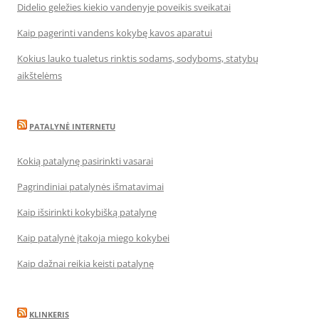
Didelio geležies kiekio vandenyje poveikis sveikatai
Kaip pagerinti vandens kokybę kavos aparatui
Kokius lauko tualetus rinktis sodams, sodyboms, statybų
aikštelėms
PATALYNĖ INTERNETU
Kokią patalynę pasirinkti vasarai
Pagrindiniai patalynės išmatavimai
Kaip išsirinkti kokybišką patalynę
Kaip patalynė įtakoja miego kokybei
Kaip dažnai reikia keisti patalynę
KLINKERIS