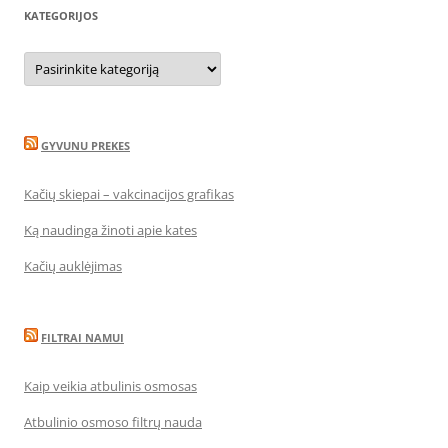
KATEGORIJOS
Kategorijos
GYVUNU PREKES
Kačių skiepai – vakcinacijos grafikas
Ką naudinga žinoti apie kates
Kačių auklėjimas
FILTRAI NAMUI
Kaip veikia atbulinis osmosas
Atbulinio osmoso filtrų nauda