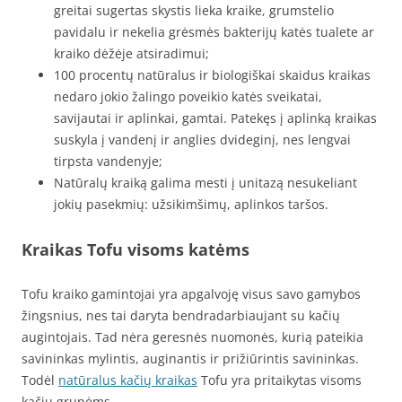
greitai sugertas skystis lieka kraike, grumstelio
pavidalu ir nekelia grėsmės bakterijų katės tualete ar
kraiko dėžėje atsiradimui;
100 procentų natūralus ir biologiškai skaidus kraikas
nedaro jokio žalingo poveikio katės sveikatai,
savijautai ir aplinkai, gamtai. Patekęs į aplinką kraikas
suskyla į vandenį ir anglies dvideginį, nes lengvai
tirpsta vandenyje;
Natūralų kraiką galima mesti į unitazą nesukeliant
jokių pasekmių: užsikimšimų, aplinkos taršos.
Kraikas Tofu visoms katėms
Tofu kraiko gamintojai yra apgalvoję visus savo gamybos
žingsnius, nes tai daryta bendradarbiaujant su kačių
augintojais. Tad nėra geresnės nuomonės, kurią pateikia
savininkas mylintis, auginantis ir prižiūrintis savininkas.
Todėl
natūralus kačių kraikas
Tofu yra pritaikytas visoms
kačių grupėms.