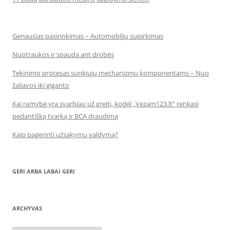
Geriausias pasirinkimas – Automobilių supirkimas
Nuotraukos ir spauda ant drobės
Tekinimo procesas sunkiųjų mechanizmų komponentams – Nuo
žaliavos iki giganto
Kai ramybė yra svarbiau už greitį, kodėl „Vezam123.lt“ renkasi
pedantišką tvarką ir BCA draudimą
Kaip pagerinti užsakymų valdymą?
GERI ARBA LABAI GERI
ARCHYVAS
Archyvas