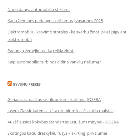
Nano danga automobilio stiklams
Kada žieminės padangos keičiamos į vasarines 2025
Elektromobilių įkrovimo stotelės - ką svarbu žinoti prieš įsigyjant
elektromobilį
Padangų žymėjimas - ką reikia žinoti
Kaip automobilio turbinos didina variklių našumą?
GYVUNU PREKES
Geriausias maistas sterilizuotoms katėms - JOSERA
Josera Classic katėms - Ulta premium klasės kačių maistas
Aukščiausios kokybės standartas Jūsų šuns mitybai - JOSERA
Skirtingos kačių draskyklių rūšys – skirtingi privalumai