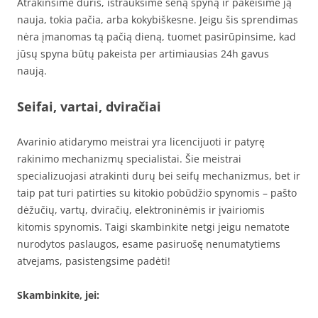
Atrakinsime duris, ištrauksime seną spyną ir pakeisime ją
nauja, tokia pačia, arba kokybiškesne. Jeigu šis sprendimas
nėra įmanomas tą pačią dieną, tuomet pasirūpinsime, kad
jūsų spyna būtų pakeista per artimiausias 24h gavus
naują.
Seifai, vartai, dviračiai
Avarinio atidarymo meistrai yra licencijuoti ir patyrę
rakinimo mechanizmų specialistai. Šie meistrai
specializuojasi atrakinti durų bei seifų mechanizmus, bet ir
taip pat turi patirties su kitokio pobūdžio spynomis – pašto
dėžučių, vartų, dviračių, elektroninėmis ir įvairiomis
kitomis spynomis. Taigi skambinkite netgi jeigu nematote
nurodytos paslaugos, esame pasiruošę nenumatytiems
atvejams, pasistengsime padėti!
Skambinkite, jei: