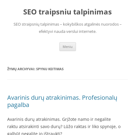
Pereiti
prie
SEO traipsniu talpinimas
turinio
SEO straipsnių talpinimas – kokybiškos atgalinės nuorodos –
efektyvi nauda verslui internete.
Meniu
ŽYMŲ ARCHYVAI:
SPYNU KEITIMAS
Avarinis durų atrakinimas. Profesionalų
pagalba
Avarinis durų atrakinimas. Grįžote namo ir negalite
raktu atsirakinti savo durų? Lūžo raktas ir liko spynoje, o
galbūt negalite jo ištraukti?