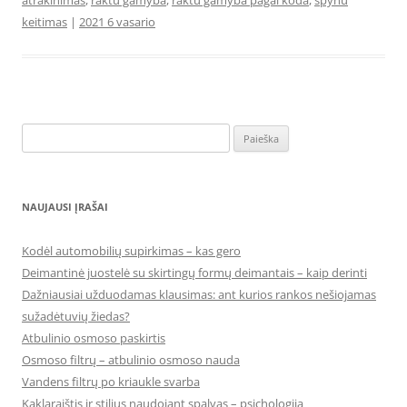
atrakinimas
,
raktu gamyba
,
raktu gamyba pagal koda
,
spynu
keitimas
|
2021 6 vasario
Ieškoti:
NAUJAUSI ĮRAŠAI
Kodėl automobilių supirkimas – kas gero
Deimantinė juostelė su skirtingų formų deimantais – kaip derinti
Dažniausiai užduodamas klausimas: ant kurios rankos nešiojamas
sužadėtuvių žiedas?
Atbulinio osmoso paskirtis
Osmoso filtrų – atbulinio osmoso nauda
Vandens filtrų po kriaukle svarba
Kaklaraištis ir stilius naudojant spalvas – psichologija