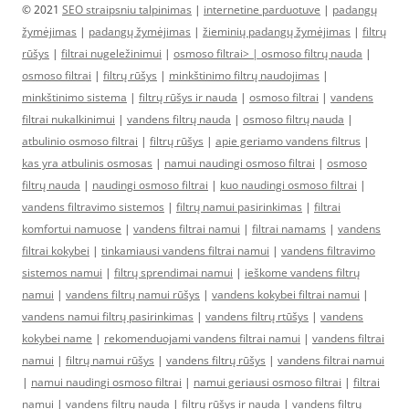
© 2021
SEO straipsniu talpinimas
|
internetine parduotuve
|
padangų
žymėjimas
|
padangų žymėjimas
|
žieminių padangų žymėjimas
|
filtrų
rūšys
|
filtrai nugeležinimui
|
osmoso filtrai> |
osmoso filtrų nauda
|
osmoso filtrai
|
filtrų rūšys
|
minkštinimo filtrų naudojimas
|
minkštinimo sistema
|
filtrų rūšys ir nauda
|
osmoso filtrai
|
vandens
filtrai nukalkinimui
|
vandens filtrų nauda
|
osmoso filtrų nauda
|
atbulinio osmoso filtrai
|
filtrų rūšys
|
apie geriamo vandens filtrus
|
kas yra atbulinis osmosas
|
namui naudingi osmoso filtrai
|
osmoso
filtrų nauda
|
naudingi osmoso filtrai
|
kuo naudingi osmoso filtrai
|
vandens filtravimo sistemos
|
filtrų namui pasirinkimas
|
filtrai
komfortui namuose
|
vandens filtrai namui
|
filtrai namams
|
vandens
filtrai kokybei
|
tinkamiausi vandens filtrai namui
|
vandens filtravimo
sistemos namui
|
filtrų sprendimai namui
|
ieškome vandens filtrų
namui
|
vandens filtrų namui rūšys
|
vandens kokybei filtrai namui
|
vandens namui filtrų pasirinkimas
|
vandens filtrų rtūšys
|
vandens
kokybei name
|
rekomenduojami vandens filtrai namui
|
vandens filtrai
namui
|
filtrų namui rūšys
|
vandens filtrų rūšys
|
vandens filtrai namui
|
namui naudingi osmoso filtrai
|
namui geriausi osmoso filtrai
|
filtrai
namui
|
vandens filtrų nauda
|
filtrų rūšys ir nauda
|
vandens filtrų