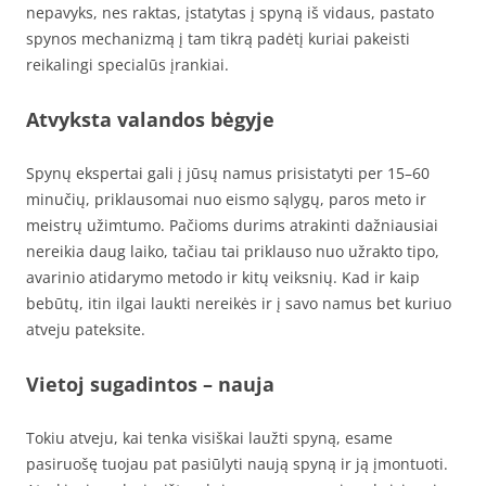
nepavyks, nes raktas, įstatytas į spyną iš vidaus, pastato
spynos mechanizmą į tam tikrą padėtį kuriai pakeisti
reikalingi specialūs įrankiai.
Atvyksta valandos bėgyje
Spynų ekspertai gali į jūsų namus prisistatyti per 15–60
minučių, priklausomai nuo eismo sąlygų, paros meto ir
meistrų užimtumo. Pačioms durims atrakinti dažniausiai
nereikia daug laiko, tačiau tai priklauso nuo užrakto tipo,
avarinio atidarymo metodo ir kitų veiksnių. Kad ir kaip
bebūtų, itin ilgai laukti nereikės ir į savo namus bet kuriuo
atveju pateksite.
Vietoj sugadintos – nauja
Tokiu atveju, kai tenka visiškai laužti spyną, esame
pasiruošę tuojau pat pasiūlyti naują spyną ir ją įmontuoti.