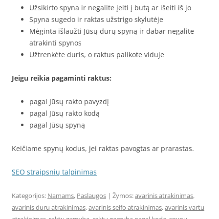
Užsikirto spyna ir negalite įeiti į butą ar išeiti iš jo
Spyna sugedo ir raktas užstrigo skylutėje
Mėginta išlaužti Jūsų durų spyną ir dabar negalite
atrakinti spynos
Užtrenkėte duris, o raktus palikote viduje
Jeigu reikia pagaminti raktus:
pagal Jūsų rakto pavyzdį
pagal Jūsų rakto kodą
pagal Jūsų spyną
Keičiame spynų kodus, jei raktas pavogtas ar prarastas.
SEO straipsnių talpinimas
Kategorijos:
Namams
,
Paslaugos
| Žymos:
avarinis atrakinimas
,
avarinis duru atrakinimas
,
avarinis seifo atrakinimas
,
avarinis vartu