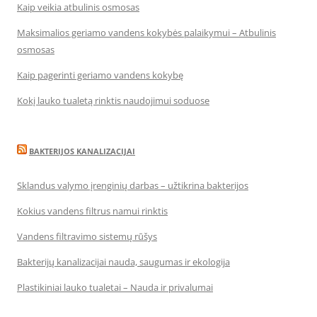
Kaip veikia atbulinis osmosas
Maksimalios geriamo vandens kokybės palaikymui – Atbulinis
osmosas
Kaip pagerinti geriamo vandens kokybę
Kokį lauko tualetą rinktis naudojimui soduose
BAKTERIJOS KANALIZACIJAI
Sklandus valymo įrenginių darbas – užtikrina bakterijos
Kokius vandens filtrus namui rinktis
Vandens filtravimo sistemų rūšys
Bakterijų kanalizacijai nauda, saugumas ir ekologija
Plastikiniai lauko tualetai – Nauda ir privalumai