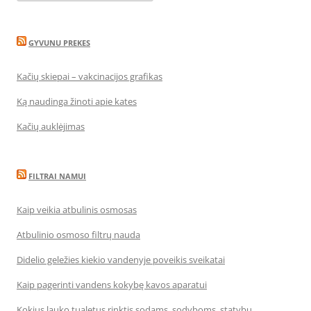
GYVUNU PREKES
Kačių skiepai – vakcinacijos grafikas
Ką naudinga žinoti apie kates
Kačių auklėjimas
FILTRAI NAMUI
Kaip veikia atbulinis osmosas
Atbulinio osmoso filtrų nauda
Didelio geležies kiekio vandenyje poveikis sveikatai
Kaip pagerinti vandens kokybę kavos aparatui
Kokius lauko tualetus rinktis sodams, sodyboms, statybų