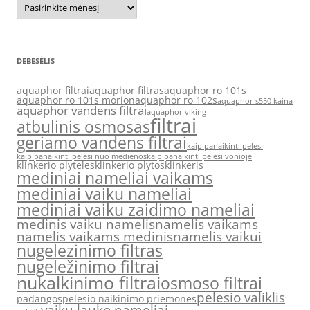
DEBESĖLIS
aquaphor filtrai
aquaphor filtras
aquaphor ro 101s
aquaphor ro 101s morion
aquaphor ro 102s
aquaphor s550 kaina
aquaphor vandens filtrai
aquaphor viking
filtrai
atbulinis osmosas
geriamo vandens filtrai
kaip panaikinti pelesi
kaip panaikinti pelesi nuo medienos
kaip panaikinti pelesi vonioje
klinkerio plyteles
klinkerio plytos
klinkeris
mediniai nameliai vaikams
mediniai vaiku nameliai
mediniai vaiku zaidimo nameliai
medinis vaiku namelis
namelis vaikams
namelis vaikams medinis
namelis vaikui
nugelezinimo filtras
nugeležinimo filtrai
nukalkinimo filtrai
osmoso filtrai
pelesio valiklis
padangos
pelesio naikinimo priemones