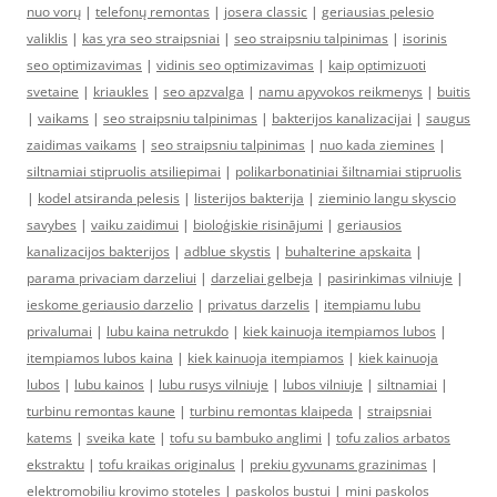
nuo vorų
|
telefonų remontas
|
josera classic
|
geriausias pelesio
valiklis
|
kas yra seo straipsniai
|
seo straipsniu talpinimas
|
isorinis
seo optimizavimas
|
vidinis seo optimizavimas
|
kaip optimizuoti
svetaine
|
kriaukles
|
seo apzvalga
|
namu apyvokos reikmenys
|
buitis
|
vaikams
|
seo straipsniu talpinimas
|
bakterijos kanalizacijai
|
saugus
zaidimas vaikams
|
seo straipsniu talpinimas
|
nuo kada ziemines
|
siltnamiai stipruolis atsiliepimai
|
polikarbonatiniai šiltnamiai stipruolis
|
kodel atsiranda pelesis
|
listerijos bakterija
|
zieminio langu skyscio
savybes
|
vaiku zaidimui
|
bioloģiskie risinājumi
|
geriausios
kanalizacijos bakterijos
|
adblue skystis
|
buhalterine apskaita
|
parama privaciam darzeliui
|
darzeliai gelbeja
|
pasirinkimas vilniuje
|
ieskome geriausio darzelio
|
privatus darzelis
|
itempiamu lubu
privalumai
|
lubu kaina netrukdo
|
kiek kainuoja itempiamos lubos
|
itempiamos lubos kaina
|
kiek kainuoja itempiamos
|
kiek kainuoja
lubos
|
lubu kainos
|
lubu rusys vilniuje
|
lubos vilniuje
|
siltnamiai
|
turbinu remontas kaune
|
turbinu remontas klaipeda
|
straipsniai
katems
|
sveika kate
|
tofu su bambuko anglimi
|
tofu zalios arbatos
ekstraktu
|
tofu kraikas originalus
|
prekiu gyvunams grazinimas
|
elektromobiliu krovimo stoteles
|
paskolos bustui
|
mini paskolos