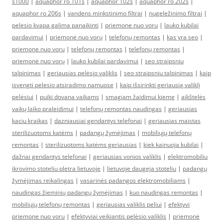
s1000
|
aquaphor ro 101s
|
aquaphor 102s
|
aquaphor ro 202s
|
aquaphor ro 206s
|
vandens minkstinimo filtrai
|
nugeležinimo filtrai
|
pelesio kvapa galima panaikinti
|
priemone nuo voru
|
lauko kubilai
pardavimui
|
priemonė nuo vorų
|
telefonų remontas
|
kas yra seo
|
priemone nuo voru
|
telefonų remontas
|
telefonų remontas
|
priemonė nuo vorų
|
lauko kubilai pardavimui
|
seo straipsniu
talpinimas
|
geriausias pelėsio valiklis
|
seo straipsniu talpinimas
|
kaip
isvengti pelesio atsiradimo namuose
|
kaip išsirinkti geriausią valiklį
pelėsiui
|
puiki dovana vaikams
|
smagiam žaidimui kieme
|
aikštelės
vaikų laiko praleidimui
|
telefonų remontas naudingas
|
geriausias
kaciu kraikas
|
dazniausiai gendantys telefonai
|
geriausias maistas
sterilizuotoms katėms
|
padangų žymėjimas
|
mobiliųjų telefonų
remontas
|
sterilizuotoms katėms geriausias
|
kiek kainuoja kubilai
|
dažnai gendantys telefonai
|
geriausias vonios valiklis
|
elektromobiliu
ikrovimo stoteliu pletra lietuvoje
|
lietuvoje daugeja stoteliu
|
padangų
žymėjimas reikalingas
|
vasarinės padangos elektromobiliams
|
naudingas žieminių padangų žymėjimas
|
kuo naudingas remontas
|
mobiliųjų telefonų remontas
|
geriausias valiklis peliui
|
efektyvi
priemone nuo voru
|
efektyviai veikiantis pelėsio valiklis
|
priemonė