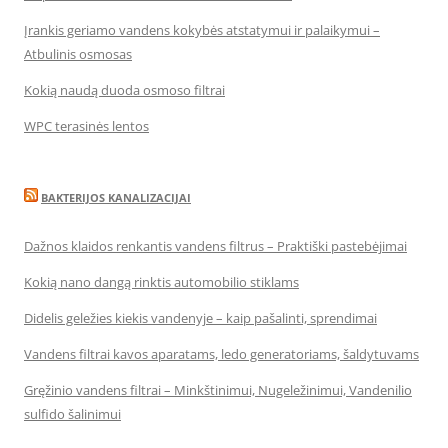
Įrankis geriamo vandens kokybės atstatymui ir palaikymui –
Atbulinis osmosas
Kokią naudą duoda osmoso filtrai
WPC terasinės lentos
BAKTERIJOS KANALIZACIJAI
Dažnos klaidos renkantis vandens filtrus – Praktiški pastebėjimai
Kokią nano dangą rinktis automobilio stiklams
Didelis geležies kiekis vandenyje – kaip pašalinti, sprendimai
Vandens filtrai kavos aparatams, ledo generatoriams, šaldytuvams
Gręžinio vandens filtrai – Minkštinimui, Nugeležinimui, Vandenilio
sulfido šalinimui