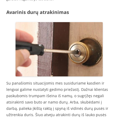
Avarinis durų atrakinimas
Su panašiomis situacijomis mes susiduriame kasdien ir
lengvai galime nustatyti gedimo priežastį. Dažnai klientas
paskubomis trumpam išeina iš namų, o sugrįžęs negali
atsirakinti savo buto ar namo durų. Arba, skubėdami į
darbą, palieka įkištą raktą į spyną iš vidinės durų pusės ir
užtrenkia duris. Šiuo atveju atrakinti durų iš lauko pusės