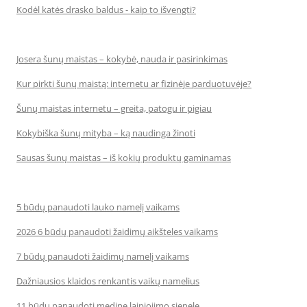
Kodėl katės drasko baldus - kaip to išvengti?
Josera šunų maistas – kokybė, nauda ir pasirinkimas
Kur pirkti šunų maistą: internetu ar fizinėje parduotuvėje?
Šunų maistas internetu – greita, patogu ir pigiau
Kokybiška šunų mityba – ką naudinga žinoti
Sausas šunų maistas – iš kokių produktų gaminamas
5 būdų panaudoti lauko namelį vaikams
2026 6 būdų panaudoti žaidimų aikšteles vaikams
7 būdų panaudoti žaidimų namelį vaikams
Dažniausios klaidos renkantis vaikų namelius
11 būdų panaudoti medinę laipiojimo sienelę