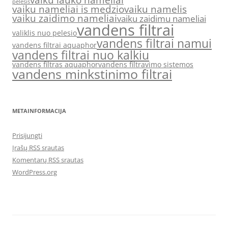
vaiku lauko nameliai
pelesis
vaiku nameliai is medzio
vaiku namelis
vaiku zaidimo nameliai
vaiku zaidimu nameliai
vandens filtrai
valiklis nuo pelesio
vandens filtrai namui
vandens filtrai aquaphor
vandens filtrai nuo kalkiu
vandens filtras aquaphor
vandens filtravimo sistemos
vandens minkstinimo filtrai
METAINFORMACIJA
Prisijungti
Įrašų RSS srautas
Komentarų RSS srautas
WordPress.org