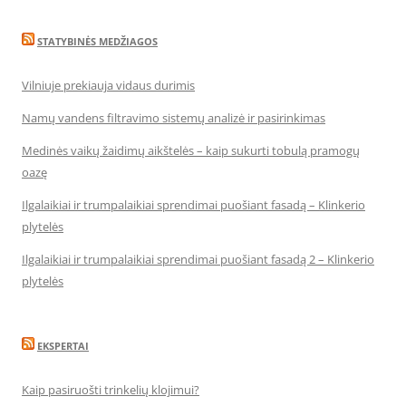
STATYBINĖS MEDŽIAGOS
Vilniuje prekiauja vidaus durimis
Namų vandens filtravimo sistemų analizė ir pasirinkimas
Medinės vaikų žaidimų aikštelės – kaip sukurti tobulą pramogų
oazę
Ilgalaikiai ir trumpalaikiai sprendimai puošiant fasadą – Klinkerio
plytelės
Ilgalaikiai ir trumpalaikiai sprendimai puošiant fasadą 2 – Klinkerio
plytelės
EKSPERTAI
Kaip pasiruošti trinkelių klojimui?