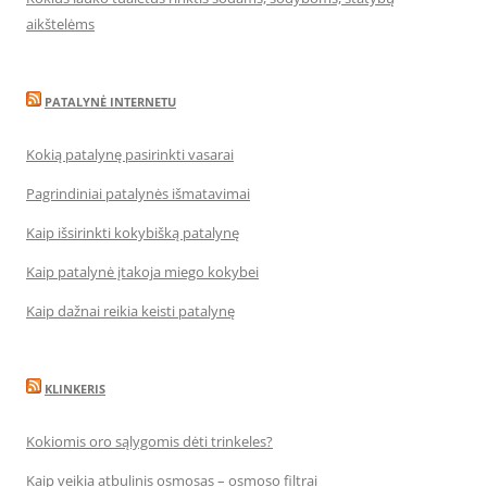
aikštelėms
PATALYNĖ INTERNETU
Kokią patalynę pasirinkti vasarai
Pagrindiniai patalynės išmatavimai
Kaip išsirinkti kokybišką patalynę
Kaip patalynė įtakoja miego kokybei
Kaip dažnai reikia keisti patalynę
KLINKERIS
Kokiomis oro sąlygomis dėti trinkeles?
Kaip veikia atbulinis osmosas – osmoso filtrai