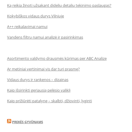
Ką reikia žinoti užsakant didelių detalių tekinimo paslaugas?
Kokybiškos vidaus durys Vilniuje
A++ reikalavimai namui
Vandens filtrų namui analizė ir pasirinkimas
Asortimento valdymo drausmės kūrimas per ABC Analizę
Ar metiniai vertinimai vis dar turi prasmę?
Vidaus durys ir rankenos – dizainas
Kaip išsirinkti geriausią pelėsio valiklį
Kaip prižiūrėti patalynę – skalbti, džiovinti, lyginti
PREKĖS GYVŪNAMS