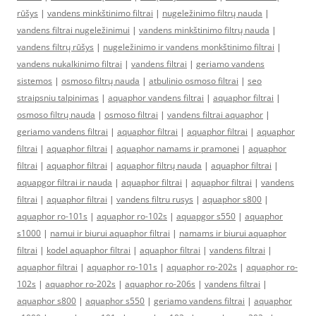
rūšys
|
vandens minkštinimo filtrai
|
nugeležinimo filtrų nauda
|
vandens filtrai nugeležinimui
|
vandens minkštinimo filtrų nauda
|
vandens filtrų rūšys
|
nugeležinimo ir vandens monkštinimo filtrai
|
vandens nukalkinimo filtrai
|
vandens filtrai
|
geriamo vandens
sistemos
|
osmoso filtrų nauda
|
atbulinio osmoso filtrai
|
seo
straipsniu talpinimas
|
aquaphor vandens filtrai
|
aquaphor filtrai
|
osmoso filtrų nauda
|
osmoso filtrai
|
vandens filtrai aquaphor
|
geriamo vandens filtrai
|
aquaphor filtrai
|
aquaphor filtrai
|
aquaphor
filtrai
|
aquaphor filtrai
|
aquaphor namams ir pramonei
|
aquaphor
filtrai
|
aquaphor filtrai
|
aquaphor filtrų nauda
|
aquaphor filtrai
|
aquapgor filtrai ir nauda
|
aquaphor filtrai
|
aquaphor filtrai
|
vandens
filtrai
|
aquaphor filtrai
|
vandens filtru rusys
|
aquaphor s800
|
aquaphor ro-101s
|
aquaphor ro-102s
|
aquapgor s550
|
aquaphor
s1000
|
namui ir biurui aquaphor filtrai
|
namams ir biurui aquaphor
filtrai
|
kodel aquaphor filtrai
|
aquaphor filtrai
|
vandens filtrai
|
aquaphor filtrai
|
aquaphor ro-101s
|
aquaphor ro-202s
|
aquaphor ro-
102s
|
aquaphor ro-202s
|
aquaphor ro-206s
|
vandens filtrai
|
aquaphor s800
|
aquaphor s550
|
geriamo vandens filtrai
|
aquaphor