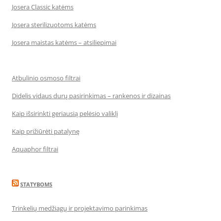
Josera Classic katėms
Josera sterilizuotoms katėms
Josera maistas katėms – atsiliepimai
Atbulinio osmoso filtrai
Didelis vidaus durų pasirinkimas – rankenos ir dizainas
Kaip išsirinkti geriausią pelėsio valiklį
Kaip prižiūrėti patalynę
Aquaphor filtrai
STATYBOMS
Trinkelių medžiagų ir projektavimo parinkimas