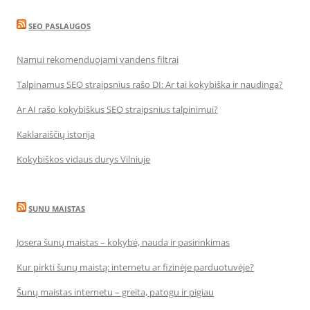
SEO PASLAUGOS
Namui rekomenduojami vandens filtrai
Talpinamus SEO straipsnius rašo DI: Ar tai kokybiška ir naudinga?
Ar AI rašo kokybiškus SEO straipsnius talpinimui?
Kaklaraiščių istorija
Kokybiškos vidaus durys Vilniuje
SUNU MAISTAS
Josera šunų maistas – kokybė, nauda ir pasirinkimas
Kur pirkti šunų maistą: internetu ar fizinėje parduotuvėje?
Šunų maistas internetu – greita, patogu ir pigiau