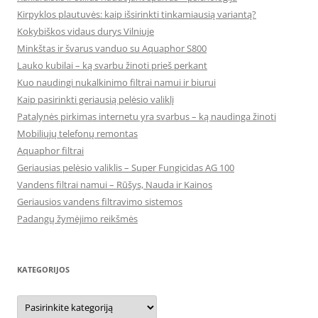
Kirpyklos plautuvės: kaip išsirinkti tinkamiausią variantą?
Kokybiškos vidaus durys Vilniuje
Minkštas ir švarus vanduo su Aquaphor S800
Lauko kubilai – ką svarbu žinoti prieš perkant
Kuo naudingi nukalkinimo filtrai namui ir biurui
Kaip pasirinkti geriausią pelėsio valiklį
Patalynės pirkimas internetu yra svarbus – ką naudinga žinoti
Mobiliųjų telefonų remontas
Aquaphor filtrai
Geriausias pelėsio valiklis – Super Fungicidas AG 100
Vandens filtrai namui – Rūšys, Nauda ir Kainos
Geriausios vandens filtravimo sistemos
Padangų žymėjimo reikšmės
KATEGORIJOS
Kategorijos