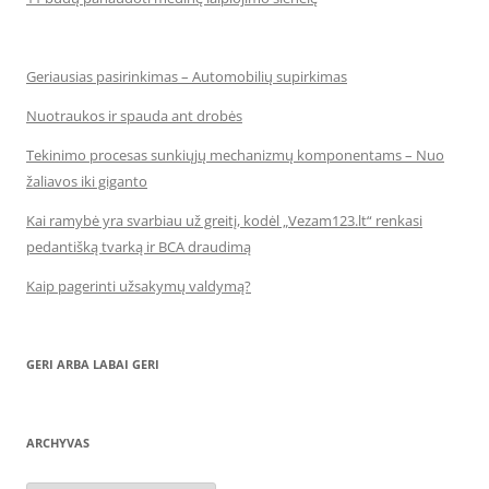
Geriausias pasirinkimas – Automobilių supirkimas
Nuotraukos ir spauda ant drobės
Tekinimo procesas sunkiųjų mechanizmų komponentams – Nuo
žaliavos iki giganto
Kai ramybė yra svarbiau už greitį, kodėl „Vezam123.lt“ renkasi
pedantišką tvarką ir BCA draudimą
Kaip pagerinti užsakymų valdymą?
GERI ARBA LABAI GERI
ARCHYVAS
Archyvas