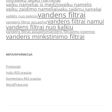
vaiku lauko nameliai
pelesis
vaiku nameliai is medzio
vaiku namelis
vaiku zaidimo nameliai
vaiku zaidimu nameliai
vandens filtrai
valiklis nuo pelesio
vandens filtrai namui
vandens filtrai aquaphor
vandens filtrai nuo kalkiu
vandens filtras aquaphor
vandens filtravimo sistemos
vandens minkstinimo filtrai
METAINFORMACIJA
Prisijungti
Įrašų RSS srautas
Komentarų RSS srautas
WordPress.org