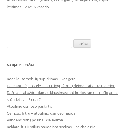
atrakinimas
,
raktu gamyba
,
raktu gamyba pagal koda
,
spynu
keitimas
|
2021 6 vasario
Ieškoti:
NAUJAUSI ĮRAŠAI
Kodėl automobilių supirkimas – kas gero
Deimantinė juostelė su skirtingų formų deimantais – kaip derinti
Dažniausiai užduodamas klausimas: ant kurios rankos nešiojamas
sužadėtuvių žiedas?
Atbulinio osmoso paskirtis
Osmoso filtrų – atbulinio osmoso nauda
Vandens filtrų po kriaukle svarba
Kaklaraištis ir stilius naudojant spalvas – psichologija