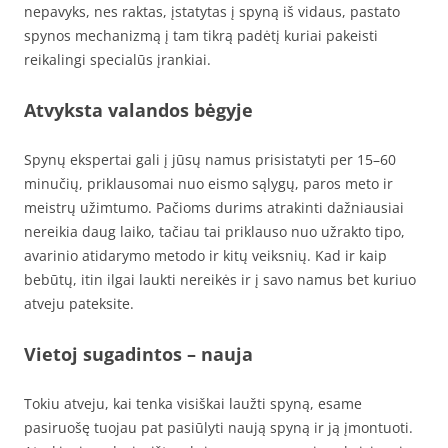
nepavyks, nes raktas, įstatytas į spyną iš vidaus, pastato
spynos mechanizmą į tam tikrą padėtį kuriai pakeisti
reikalingi specialūs įrankiai.
Atvyksta valandos bėgyje
Spynų ekspertai gali į jūsų namus prisistatyti per 15–60
minučių, priklausomai nuo eismo sąlygų, paros meto ir
meistrų užimtumo. Pačioms durims atrakinti dažniausiai
nereikia daug laiko, tačiau tai priklauso nuo užrakto tipo,
avarinio atidarymo metodo ir kitų veiksnių. Kad ir kaip
bebūtų, itin ilgai laukti nereikės ir į savo namus bet kuriuo
atveju pateksite.
Vietoj sugadintos – nauja
Tokiu atveju, kai tenka visiškai laužti spyną, esame
pasiruošę tuojau pat pasiūlyti naują spyną ir ją įmontuoti.