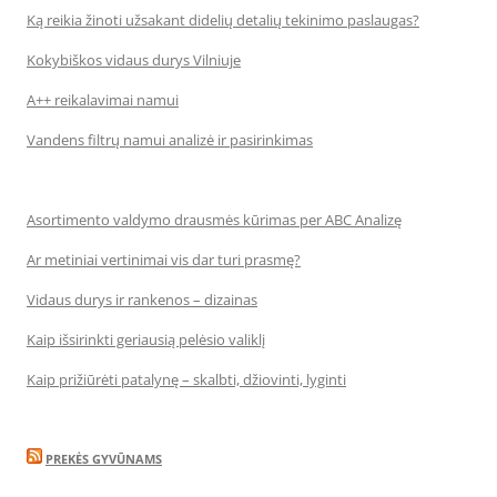
Ką reikia žinoti užsakant didelių detalių tekinimo paslaugas?
Kokybiškos vidaus durys Vilniuje
A++ reikalavimai namui
Vandens filtrų namui analizė ir pasirinkimas
Asortimento valdymo drausmės kūrimas per ABC Analizę
Ar metiniai vertinimai vis dar turi prasmę?
Vidaus durys ir rankenos – dizainas
Kaip išsirinkti geriausią pelėsio valiklį
Kaip prižiūrėti patalynę – skalbti, džiovinti, lyginti
PREKĖS GYVŪNAMS