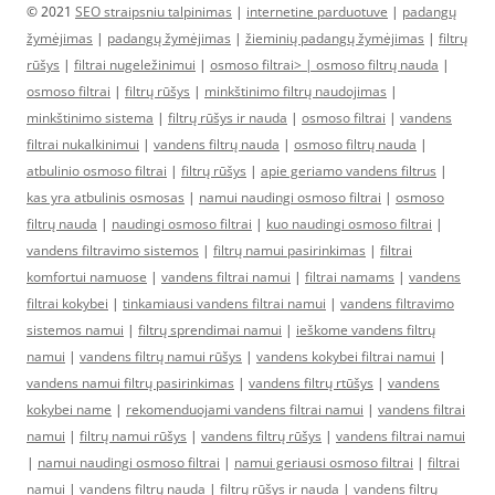
© 2021
SEO straipsniu talpinimas
|
internetine parduotuve
|
padangų
žymėjimas
|
padangų žymėjimas
|
žieminių padangų žymėjimas
|
filtrų
rūšys
|
filtrai nugeležinimui
|
osmoso filtrai> |
osmoso filtrų nauda
|
osmoso filtrai
|
filtrų rūšys
|
minkštinimo filtrų naudojimas
|
minkštinimo sistema
|
filtrų rūšys ir nauda
|
osmoso filtrai
|
vandens
filtrai nukalkinimui
|
vandens filtrų nauda
|
osmoso filtrų nauda
|
atbulinio osmoso filtrai
|
filtrų rūšys
|
apie geriamo vandens filtrus
|
kas yra atbulinis osmosas
|
namui naudingi osmoso filtrai
|
osmoso
filtrų nauda
|
naudingi osmoso filtrai
|
kuo naudingi osmoso filtrai
|
vandens filtravimo sistemos
|
filtrų namui pasirinkimas
|
filtrai
komfortui namuose
|
vandens filtrai namui
|
filtrai namams
|
vandens
filtrai kokybei
|
tinkamiausi vandens filtrai namui
|
vandens filtravimo
sistemos namui
|
filtrų sprendimai namui
|
ieškome vandens filtrų
namui
|
vandens filtrų namui rūšys
|
vandens kokybei filtrai namui
|
vandens namui filtrų pasirinkimas
|
vandens filtrų rtūšys
|
vandens
kokybei name
|
rekomenduojami vandens filtrai namui
|
vandens filtrai
namui
|
filtrų namui rūšys
|
vandens filtrų rūšys
|
vandens filtrai namui
|
namui naudingi osmoso filtrai
|
namui geriausi osmoso filtrai
|
filtrai
namui
|
vandens filtrų nauda
|
filtrų rūšys ir nauda
|
vandens filtrų