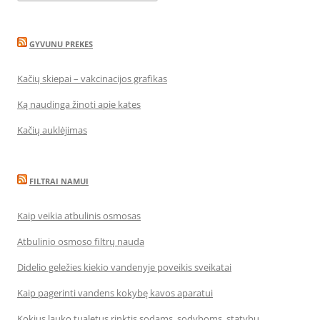
GYVUNU PREKES
Kačių skiepai – vakcinacijos grafikas
Ką naudinga žinoti apie kates
Kačių auklėjimas
FILTRAI NAMUI
Kaip veikia atbulinis osmosas
Atbulinio osmoso filtrų nauda
Didelio geležies kiekio vandenyje poveikis sveikatai
Kaip pagerinti vandens kokybę kavos aparatui
Kokius lauko tualetus rinktis sodams, sodyboms, statybų