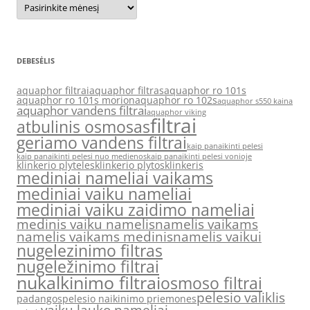
DEBESĖLIS
aquaphor filtrai
aquaphor filtras
aquaphor ro 101s
aquaphor ro 101s morion
aquaphor ro 102s
aquaphor s550 kaina
aquaphor vandens filtrai
aquaphor viking
filtrai
atbulinis osmosas
geriamo vandens filtrai
kaip panaikinti pelesi
kaip panaikinti pelesi nuo medienos
kaip panaikinti pelesi vonioje
klinkerio plyteles
klinkerio plytos
klinkeris
mediniai nameliai vaikams
mediniai vaiku nameliai
mediniai vaiku zaidimo nameliai
medinis vaiku namelis
namelis vaikams
namelis vaikams medinis
namelis vaikui
nugelezinimo filtras
nugeležinimo filtrai
nukalkinimo filtrai
osmoso filtrai
pelesio valiklis
padangos
pelesio naikinimo priemones