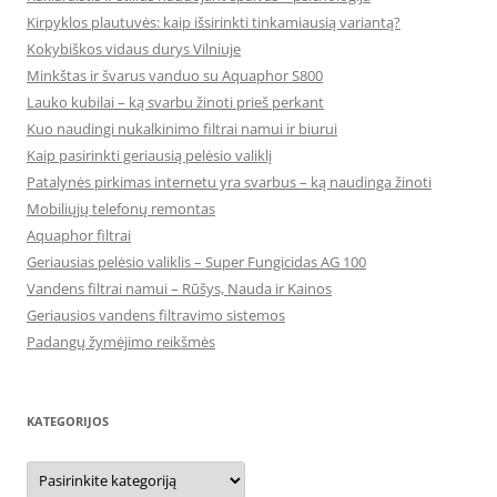
Kirpyklos plautuvės: kaip išsirinkti tinkamiausią variantą?
Kokybiškos vidaus durys Vilniuje
Minkštas ir švarus vanduo su Aquaphor S800
Lauko kubilai – ką svarbu žinoti prieš perkant
Kuo naudingi nukalkinimo filtrai namui ir biurui
Kaip pasirinkti geriausią pelėsio valiklį
Patalynės pirkimas internetu yra svarbus – ką naudinga žinoti
Mobiliųjų telefonų remontas
Aquaphor filtrai
Geriausias pelėsio valiklis – Super Fungicidas AG 100
Vandens filtrai namui – Rūšys, Nauda ir Kainos
Geriausios vandens filtravimo sistemos
Padangų žymėjimo reikšmės
KATEGORIJOS
Kategorijos