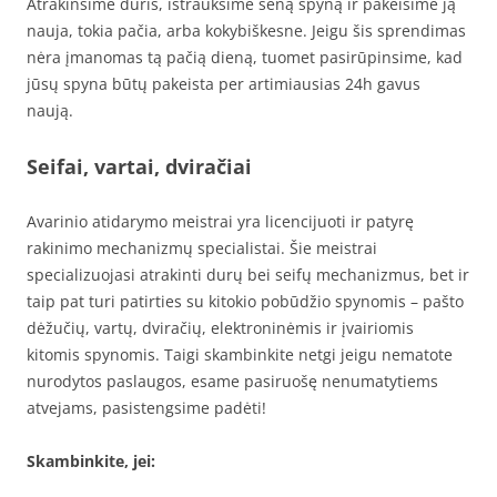
Atrakinsime duris, ištrauksime seną spyną ir pakeisime ją
nauja, tokia pačia, arba kokybiškesne. Jeigu šis sprendimas
nėra įmanomas tą pačią dieną, tuomet pasirūpinsime, kad
jūsų spyna būtų pakeista per artimiausias 24h gavus
naują.
Seifai, vartai, dviračiai
Avarinio atidarymo meistrai yra licencijuoti ir patyrę
rakinimo mechanizmų specialistai. Šie meistrai
specializuojasi atrakinti durų bei seifų mechanizmus, bet ir
taip pat turi patirties su kitokio pobūdžio spynomis – pašto
dėžučių, vartų, dviračių, elektroninėmis ir įvairiomis
kitomis spynomis. Taigi skambinkite netgi jeigu nematote
nurodytos paslaugos, esame pasiruošę nenumatytiems
atvejams, pasistengsime padėti!
Skambinkite, jei: