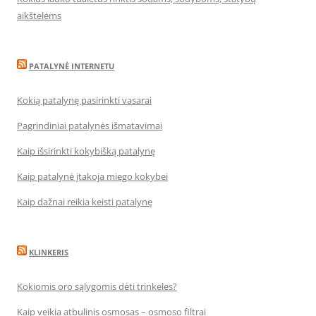
aikštelėms
PATALYNĖ INTERNETU
Kokią patalynę pasirinkti vasarai
Pagrindiniai patalynės išmatavimai
Kaip išsirinkti kokybišką patalynę
Kaip patalynė įtakoja miego kokybei
Kaip dažnai reikia keisti patalynę
KLINKERIS
Kokiomis oro sąlygomis dėti trinkeles?
Kaip veikia atbulinis osmosas – osmoso filtrai