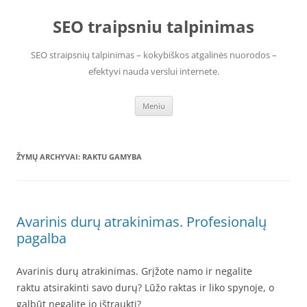
Pereiti
prie
SEO traipsniu talpinimas
turinio
SEO straipsnių talpinimas – kokybiškos atgalinės nuorodos –
efektyvi nauda verslui internete.
Meniu
ŽYMŲ ARCHYVAI:
RAKTU GAMYBA
Avarinis durų atrakinimas. Profesionalų
pagalba
Avarinis durų atrakinimas. Grįžote namo ir negalite
raktu atsirakinti savo durų? Lūžo raktas ir liko spynoje, o
galbūt negalite jo ištraukti?