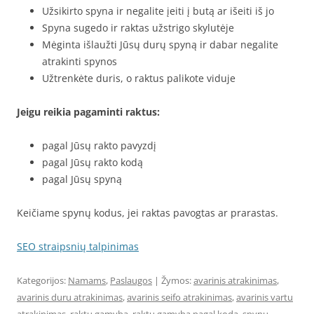
Užsikirto spyna ir negalite įeiti į butą ar išeiti iš jo
Spyna sugedo ir raktas užstrigo skylutėje
Mėginta išlaužti Jūsų durų spyną ir dabar negalite
atrakinti spynos
Užtrenkėte duris, o raktus palikote viduje
Jeigu reikia pagaminti raktus:
pagal Jūsų rakto pavyzdį
pagal Jūsų rakto kodą
pagal Jūsų spyną
Keičiame spynų kodus, jei raktas pavogtas ar prarastas.
SEO straipsnių talpinimas
Kategorijos:
Namams
,
Paslaugos
| Žymos:
avarinis atrakinimas
,
avarinis duru atrakinimas
,
avarinis seifo atrakinimas
,
avarinis vartu