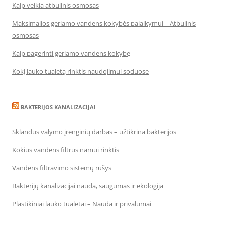
Kaip veikia atbulinis osmosas
Maksimalios geriamo vandens kokybės palaikymui – Atbulinis
osmosas
Kaip pagerinti geriamo vandens kokybę
Kokį lauko tualetą rinktis naudojimui soduose
BAKTERIJOS KANALIZACIJAI
Sklandus valymo įrenginių darbas – užtikrina bakterijos
Kokius vandens filtrus namui rinktis
Vandens filtravimo sistemų rūšys
Bakterijų kanalizacijai nauda, saugumas ir ekologija
Plastikiniai lauko tualetai – Nauda ir privalumai