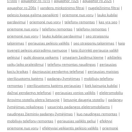
s1000
|
aquaphor ro 101s
|
aquaphor 102s
|
aquaphor ro 202s
|
aquaphor ro 206s
|
vandens minkstinimo filtrai
|
nugeležinimo filtrai
|
pelesio kvapa galima panaikinti
|
priemone nuo voru
|
lauko kubilai
pardavimui
|
priemonė nuo vorų
|
telefonų remontas
|
kas yra seo
|
priemone nuo voru
|
telefonų remontas
|
telefonų remontas
|
priemonė nuo vorų
|
lauko kubilai pardavimui
|
seo straipsniu
talpinimas
|
geriausias pelėsio valiklis
|
seo straipsniu talpinimas
|
kaip
isvengti pelesio atsiradimo namuose
|
kaip išsirinkti geriausią valiklį
pelėsiui
|
puiki dovana vaikams
|
smagiam žaidimui kieme
|
aikštelės
vaikų laiko praleidimui
|
telefonų remontas naudingas
|
geriausias
kaciu kraikas
|
dazniausiai gendantys telefonai
|
geriausias maistas
sterilizuotoms katėms
|
padangų žymėjimas
|
mobiliųjų telefonų
remontas
|
sterilizuotoms katėms geriausias
|
kiek kainuoja kubilai
|
dažnai gendantys telefonai
|
geriausias vonios valiklis
|
elektromobiliu
ikrovimo stoteliu pletra lietuvoje
|
lietuvoje daugeja stoteliu
|
padangų
žymėjimas reikalingas
|
vasarinės padangos elektromobiliams
|
naudingas žieminių padangų žymėjimas
|
kuo naudingas remontas
|
mobiliųjų telefonų remontas
|
geriausias valiklis peliui
|
efektyvi
priemone nuo voru
|
efektyviai veikiantis pelėsio valiklis
|
priemonė