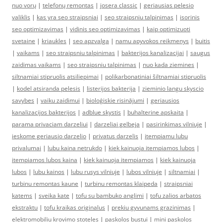
nuo vorų
|
telefonų remontas
|
josera classic
|
geriausias pelesio
valiklis
|
kas yra seo straipsniai
|
seo straipsniu talpinimas
|
isorinis
seo optimizavimas
|
vidinis seo optimizavimas
|
kaip optimizuoti
svetaine
|
kriaukles
|
seo apzvalga
|
namu apyvokos reikmenys
|
buitis
|
vaikams
|
seo straipsniu talpinimas
|
bakterijos kanalizacijai
|
saugus
zaidimas vaikams
|
seo straipsniu talpinimas
|
nuo kada ziemines
|
siltnamiai stipruolis atsiliepimai
|
polikarbonatiniai šiltnamiai stipruolis
|
kodel atsiranda pelesis
|
listerijos bakterija
|
zieminio langu skyscio
savybes
|
vaiku zaidimui
|
bioloģiskie risinājumi
|
geriausios
kanalizacijos bakterijos
|
adblue skystis
|
buhalterine apskaita
|
parama privaciam darzeliui
|
darzeliai gelbeja
|
pasirinkimas vilniuje
|
ieskome geriausio darzelio
|
privatus darzelis
|
itempiamu lubu
privalumai
|
lubu kaina netrukdo
|
kiek kainuoja itempiamos lubos
|
itempiamos lubos kaina
|
kiek kainuoja itempiamos
|
kiek kainuoja
lubos
|
lubu kainos
|
lubu rusys vilniuje
|
lubos vilniuje
|
siltnamiai
|
turbinu remontas kaune
|
turbinu remontas klaipeda
|
straipsniai
katems
|
sveika kate
|
tofu su bambuko anglimi
|
tofu zalios arbatos
ekstraktu
|
tofu kraikas originalus
|
prekiu gyvunams grazinimas
|
elektromobiliu krovimo stoteles
|
paskolos bustui
|
mini paskolos