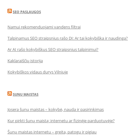
SEO PASLAUGOS
Namui rekomenduojami vandens filtrai
Talpinamus SEO straipsnius rašo DI: Ar tai kokybiška ir naudinga?
Ar AI rašo kokybiškus SEO straipsnius talpinimui?
Kaklaraiščių istorija
Kokybiškos vidaus durys Vilniuje
SUNU MAISTAS
Josera šunų maistas – kokybė, nauda ir pasirinkimas
Kur pirkti šunų maistą: internetu ar fizinėje parduotuvėje?
Šunų maistas internetu – greita, patogu ir pigiau