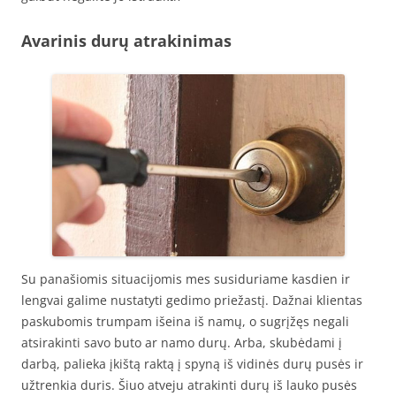
Avarinis durų atrakinimas
Su panašiomis situacijomis mes susiduriame kasdien ir
lengvai galime nustatyti gedimo priežastį. Dažnai klientas
paskubomis trumpam išeina iš namų, o sugrįžęs negali
atsirakinti savo buto ar namo durų. Arba, skubėdami į
darbą, palieka įkištą raktą į spyną iš vidinės durų pusės ir
užtrenkia duris. Šiuo atveju atrakinti durų iš lauko pusės