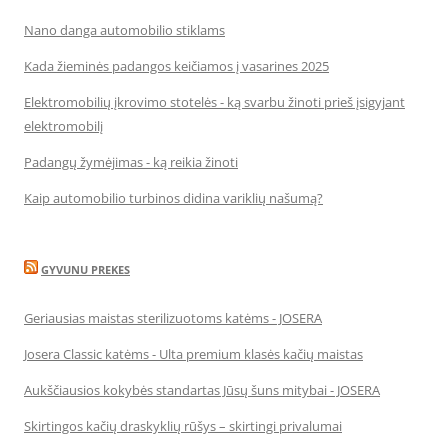
Nano danga automobilio stiklams
Kada žieminės padangos keičiamos į vasarines 2025
Elektromobilių įkrovimo stotelės - ką svarbu žinoti prieš įsigyjant
elektromobilį
Padangų žymėjimas - ką reikia žinoti
Kaip automobilio turbinos didina variklių našumą?
GYVUNU PREKES
Geriausias maistas sterilizuotoms katėms - JOSERA
Josera Classic katėms - Ulta premium klasės kačių maistas
Aukščiausios kokybės standartas Jūsų šuns mitybai - JOSERA
Skirtingos kačių draskyklių rūšys – skirtingi privalumai