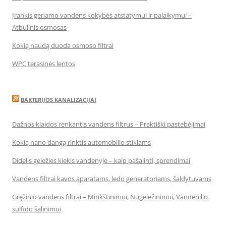
Įrankis geriamo vandens kokybės atstatymui ir palaikymui –
Atbulinis osmosas
Kokią naudą duoda osmoso filtrai
WPC terasinės lentos
BAKTERIJOS KANALIZACIJAI
Dažnos klaidos renkantis vandens filtrus – Praktiški pastebėjimai
Kokią nano dangą rinktis automobilio stiklams
Didelis geležies kiekis vandenyje – kaip pašalinti, sprendimai
Vandens filtrai kavos aparatams, ledo generatoriams, šaldytuvams
Gręžinio vandens filtrai – Minkštinimui, Nugeležinimui, Vandenilio
sulfido šalinimui