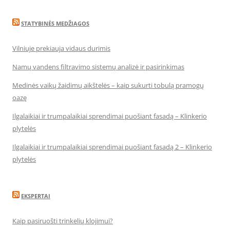
STATYBINĖS MEDŽIAGOS
Vilniuje prekiauja vidaus durimis
Namų vandens filtravimo sistemų analizė ir pasirinkimas
Medinės vaikų žaidimų aikštelės – kaip sukurti tobulą pramogų
oazę
Ilgalaikiai ir trumpalaikiai sprendimai puošiant fasadą – Klinkerio
plytelės
Ilgalaikiai ir trumpalaikiai sprendimai puošiant fasadą 2 – Klinkerio
plytelės
EKSPERTAI
Kaip pasiruošti trinkelių klojimui?