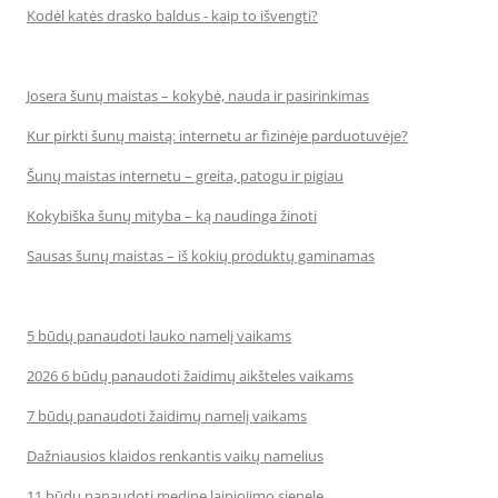
Kodėl katės drasko baldus - kaip to išvengti?
Josera šunų maistas – kokybė, nauda ir pasirinkimas
Kur pirkti šunų maistą: internetu ar fizinėje parduotuvėje?
Šunų maistas internetu – greita, patogu ir pigiau
Kokybiška šunų mityba – ką naudinga žinoti
Sausas šunų maistas – iš kokių produktų gaminamas
5 būdų panaudoti lauko namelį vaikams
2026 6 būdų panaudoti žaidimų aikšteles vaikams
7 būdų panaudoti žaidimų namelį vaikams
Dažniausios klaidos renkantis vaikų namelius
11 būdų panaudoti medinę laipiojimo sienelę