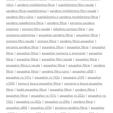
rūšys
|
vandens minkštinimo filtrai
|
nugeležinimo filtrų nauda
|
vandens filtrai nugeležinimui
|
vandens minkštinimo filtrų nauda
|
vandens filtrų rūšys
|
nugeležinimo ir vandens monkštinimo filtrai
|
vandens nukalkinimo filtrai
|
vandens filtrai
|
geriamo vandens
sistemos
|
osmoso filtrų nauda
|
atbulinio osmoso filtrai
|
seo
straipsniu talpinimas
|
aquaphor vandens filtrai
|
aquaphor filtrai
|
osmoso filtrų nauda
|
osmoso filtrai
|
vandens filtrai aquaphor
|
geriamo vandens filtrai
|
aquaphor filtrai
|
aquaphor filtrai
|
aquaphor
filtrai
|
aquaphor filtrai
|
aquaphor namams ir pramonei
|
aquaphor
filtrai
|
aquaphor filtrai
|
aquaphor filtrų nauda
|
aquaphor filtrai
|
aquapgor filtrai ir nauda
|
aquaphor filtrai
|
aquaphor filtrai
|
vandens
filtrai
|
aquaphor filtrai
|
vandens filtru rusys
|
aquaphor s800
|
aquaphor ro-101s
|
aquaphor ro-102s
|
aquapgor s550
|
aquaphor
s1000
|
namui ir biurui aquaphor filtrai
|
namams ir biurui aquaphor
filtrai
|
kodel aquaphor filtrai
|
aquaphor filtrai
|
vandens filtrai
|
aquaphor filtrai
|
aquaphor ro-101s
|
aquaphor ro-202s
|
aquaphor ro-
102s
|
aquaphor ro-202s
|
aquaphor ro-206s
|
vandens filtrai
|
aquaphor s800
|
aquaphor s550
|
geriamo vandens filtrai
|
aquaphor