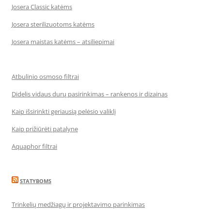
Josera Classic katėms
Josera sterilizuotoms katėms
Josera maistas katėms – atsiliepimai
Atbulinio osmoso filtrai
Didelis vidaus durų pasirinkimas – rankenos ir dizainas
Kaip išsirinkti geriausią pelėsio valiklį
Kaip prižiūrėti patalynę
Aquaphor filtrai
STATYBOMS
Trinkelių medžiagų ir projektavimo parinkimas