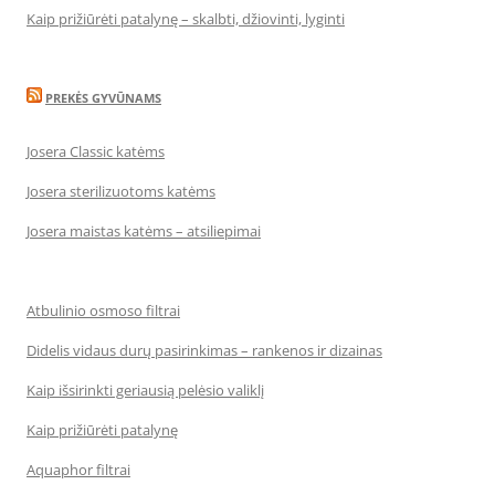
Kaip prižiūrėti patalynę – skalbti, džiovinti, lyginti
PREKĖS GYVŪNAMS
Josera Classic katėms
Josera sterilizuotoms katėms
Josera maistas katėms – atsiliepimai
Atbulinio osmoso filtrai
Didelis vidaus durų pasirinkimas – rankenos ir dizainas
Kaip išsirinkti geriausią pelėsio valiklį
Kaip prižiūrėti patalynę
Aquaphor filtrai