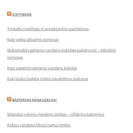
STATYBOMS
Trinkelių medžiagų ir projektavimo parinkimas
Kaip veikia atbulinis osmosas
Maksimalios geriamo vandens kokybės palaikymui – Atbulinis
osmosas
Kaip pagerinti geriamo vandens kokybę
Kokį lauko tualetą rinktis naudojimui soduose
BAKTERIJOS KANALIZACIJAI
Sklandus valymo įrenginių darbas – užtikrina bakterijos
Kokius vandens filtrus namui rinktis