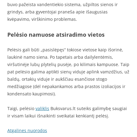
buvo pažeista vandentiekio sistema, užpiltos sienos ir
grindys, arba gyventojai praneša apie išaugusias
kvėpavimo, virškinimo problemas.
Pelėsio namuose atsiradimo vietos
Pelėsis gali būti „pasislėpęs“ tokiose vietose kaip išorinė,
laukinė namo siena. Po tapetais arba dailylentėmis,
viršutinėje lubų plytelių pusėje, po kilimais kampuose. Taip
pat pelėsio galima aptikti sienų viduje aplink vamzdžius, už
baldų, ortakių viduje ir aukščiau esančiose stogo
medžiagose (dėl nepakankamos arba prastos izoliacijos ir
kondensato kaupimosi).
Taigi, pelėsio
valiklis
Buksvarus.lt suteiks galimybę saugiai
ir visam laikui išnaikinti sveikatai kenkiantį pelėsį.
Atgalines nuorodos