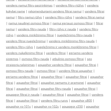
vandens namui filtrų pasirinkimas
|
vandens filtrų rtūšys
|
vandens
kokybei name
|
rekomenduojami vandens filtrai namui
|
vandens filtrai
namui
|
filtrų namui rūšys
|
vandens filtrų rūšys
|
vandens filtrai namui
|
namui naudingi osmoso filtrai
|
namui geriausi osmoso filtrai
|
filtrai
namui
|
vandens filtrų nauda
|
filtrų rūšys ir nauda
|
vandens filtrų
rūšys
|
vandens minkštinimo filtrai
|
nugeležinimo filtrų nauda
|
vandens filtrai nugeležinimui
|
vandens minkštinimo filtrų nauda
|
vandens filtrų rūšys
|
nugeležinimo ir vandens monkštinimo filtrai
|
vandens nukalkinimo filtrai
|
vandens filtrai
|
geriamo vandens
sistemos
|
osmoso filtrų nauda
|
atbulinio osmoso filtrai
|
seo
straipsniu talpinimas
|
aquaphor vandens filtrai
|
aquaphor filtrai
|
osmoso filtrų nauda
|
osmoso filtrai
|
vandens filtrai aquaphor
|
geriamo vandens filtrai
|
aquaphor filtrai
|
aquaphor filtrai
|
aquaphor
filtrai
|
aquaphor filtrai
|
aquaphor namams ir pramonei
|
aquaphor
filtrai
|
aquaphor filtrai
|
aquaphor filtrų nauda
|
aquaphor filtrai
|
aquapgor filtrai ir nauda
|
aquaphor filtrai
|
aquaphor filtrai
|
vandens
filtrai
|
aquaphor filtrai
|
vandens filtru rusys
|
aquaphor s800
|
aquaphor ro-101s
|
aquaphor ro-102s
|
aquapgor s550
|
aquaphor