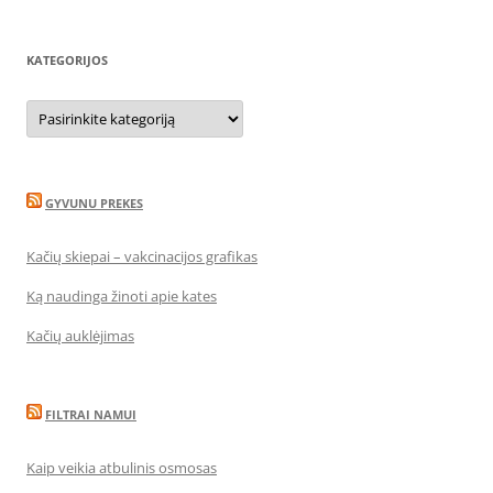
KATEGORIJOS
Kategorijos
GYVUNU PREKES
Kačių skiepai – vakcinacijos grafikas
Ką naudinga žinoti apie kates
Kačių auklėjimas
FILTRAI NAMUI
Kaip veikia atbulinis osmosas