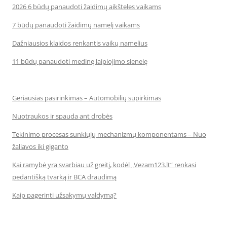
2026 6 būdų panaudoti žaidimų aikšteles vaikams
7 būdų panaudoti žaidimų namelį vaikams
Dažniausios klaidos renkantis vaikų namelius
11 būdų panaudoti medinę laipiojimo sienelę
Geriausias pasirinkimas – Automobilių supirkimas
Nuotraukos ir spauda ant drobės
Tekinimo procesas sunkiųjų mechanizmų komponentams – Nuo
žaliavos iki giganto
Kai ramybė yra svarbiau už greitį, kodėl „Vezam123.lt“ renkasi
pedantišką tvarką ir BCA draudimą
Kaip pagerinti užsakymų valdymą?