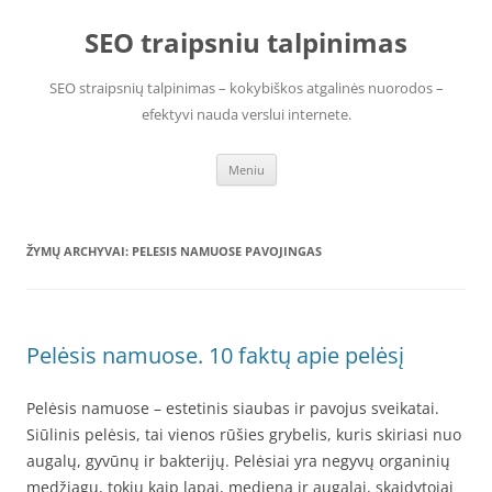
Pereiti
prie
SEO traipsniu talpinimas
turinio
SEO straipsnių talpinimas – kokybiškos atgalinės nuorodos –
efektyvi nauda verslui internete.
Meniu
ŽYMŲ ARCHYVAI:
PELESIS NAMUOSE PAVOJINGAS
Pelėsis namuose. 10 faktų apie pelėsį
Pelėsis namuose – estetinis siaubas ir pavojus sveikatai.
Siūlinis pelėsis, tai vienos rūšies grybelis, kuris skiriasi nuo
augalų, gyvūnų ir bakterijų. Pelėsiai yra negyvų organinių
medžiagų, tokių kaip lapai, mediena ir augalai, skaidytojai