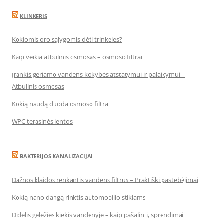
KLINKERIS
Kokiomis oro sąlygomis dėti trinkeles?
Kaip veikia atbulinis osmosas – osmoso filtrai
Įrankis geriamo vandens kokybės atstatymui ir palaikymui –
Atbulinis osmosas
Kokią naudą duoda osmoso filtrai
WPC terasinės lentos
BAKTERIJOS KANALIZACIJAI
Dažnos klaidos renkantis vandens filtrus – Praktiški pastebėjimai
Kokią nano dangą rinktis automobilio stiklams
Didelis geležies kiekis vandenyje – kaip pašalinti, sprendimai