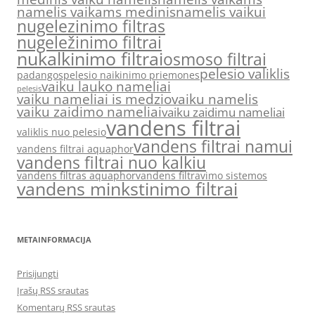
namelis vaikams medinis
namelis vaikui
nugelezinimo filtras
nugeležinimo filtrai
nukalkinimo filtrai
osmoso filtrai
pelesio valiklis
padangos
pelesio naikinimo priemones
vaiku lauko nameliai
pelesis
vaiku nameliai is medzio
vaiku namelis
vaiku zaidimo nameliai
vaiku zaidimu nameliai
vandens filtrai
valiklis nuo pelesio
vandens filtrai namui
vandens filtrai aquaphor
vandens filtrai nuo kalkiu
vandens filtras aquaphor
vandens filtravimo sistemos
vandens minkstinimo filtrai
METAINFORMACIJA
Prisijungti
Įrašų RSS srautas
Komentarų RSS srautas