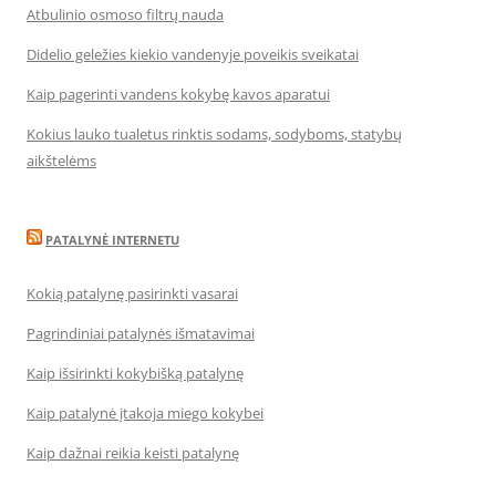
Atbulinio osmoso filtrų nauda
Didelio geležies kiekio vandenyje poveikis sveikatai
Kaip pagerinti vandens kokybę kavos aparatui
Kokius lauko tualetus rinktis sodams, sodyboms, statybų
aikštelėms
PATALYNĖ INTERNETU
Kokią patalynę pasirinkti vasarai
Pagrindiniai patalynės išmatavimai
Kaip išsirinkti kokybišką patalynę
Kaip patalynė įtakoja miego kokybei
Kaip dažnai reikia keisti patalynę