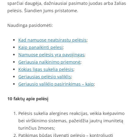
sparčiai daugėja, dažniausiai pasimato juodas arba žalias
pelėsis. Šiandien Jums pristatome.
Naudinga pasidomėti:
Kad namuose neatsirastų pelėsis
;
Kaip panaikinti pelesi
;
Namuose pelėsis yra pavojingas
;
Geriausia naikinimo priemonė
;
Kokias ligas sukelia pelėsis
;
Geriausias pelėsio valiklis
;
Geriausio valiklio pasirinkimas – kaip
;
10 faktų apie pelėsį
Pelėsis sukelia alergines reakcijas, veikia kvėpavimo
bei virškinimo sistemas, pažeidžia jautrų imunitetą
turinčius žmones;
Patikimas būdas išvengti pelėsio – kontroliuoti