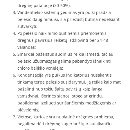
drėgmę patalpoje (30-60%);
Vandentiekio sistemų gedimas yra puiki pradžia
pelėsio dauginimuisi, šia priežastį būtina nedelsiant
sutvarkyti;
Po pelėsio naikinimo buitinėmis priemonėmis,
drėgnus paviršius reikėtų išdžiovinti per 24-48
valandas;
Smarkiai pažeistus audinius reikia išmesti, tačiau
pelėsio užuomazgas galima pabandyti išnaikinti
chloro baliklio vonelėje;
Kondensacija yra puikus indikatorius nusakantis
tinkamą terpę pelėsio susidarymui. Ją reikia kaip mat
pašalinti nuo tokių šaltų paviršių kaip langai,
vamzdynai, išorinės sienos, stogo ar grindų,
papildomai izoliuoti surišančiomis medžiagomis ar
plėvelėmis;
Vietose, kuriose yra nuolatinė drėgmės problema,
negalima dėti drėgmę sugeriančių ir sulaikančių