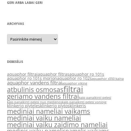
GERI ARBA LABAI GERI
ARCHYVAS
Archyvas
DEBESĖLIS
aquaphor filtrai
aquaphor filtras
aquaphor ro 101s
aquaphor ro 101s morion
aquaphor ro 102s
aquaphor s550 kaina
aquaphor vandens filtrai
aquaphor viking
filtrai
atbulinis osmosas
geriamo vandens filtrai
kaip panaikinti pelesi
kaip panaikinti pelesi nuo medienos
kaip panaikinti pelesi vonioje
klinkerio plyteles
klinkerio plytos
klinkeris
mediniai nameliai vaikams
mediniai vaiku nameliai
mediniai vaiku zaidimo nameliai
medinis vaiku namelis
namelis vaikams