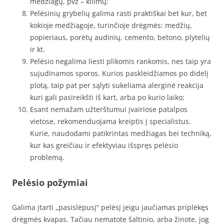
medžiagų, pvz – kilimų;
Pelėsinių grybelių galima rasti praktiškai bet kur, bet
kokioje medžiagoje, turinčioje drėgmės: medžių,
popieriaus, porėtų audinių, cemento, betono, plytelių
ir kt.
Pelėsio negalima liesti plikomis rankomis, nes taip yra
sujudinamos sporos. Kurios paskleidžiamos po didelį
plotą, taip pat per sąlyti sukeliama alerginė reakcija
kuri gali pasireikšti iš kart, arba po kurio laiko;
Esant nemažam užterštumui įvairiose patalpos
vietose, rekomenduojama kreiptis į specialistus.
Kurie, naudodami patikrintas medžiagas bei techniką,
kur kas greičiau ir efektyviau išspręs pelėsio
problemą.
Pelėsio požymiai
Galima įtarti „pasislėpusį“ pelėsį jeigu jaučiamas priplėkęs
drėgmės kvapas. Tačiau nematote šaltinio, arba žinote, jog