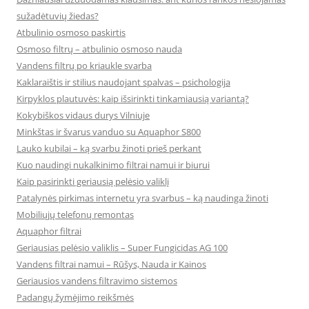
sužadėtuvių žiedas?
Atbulinio osmoso paskirtis
Osmoso filtrų – atbulinio osmoso nauda
Vandens filtrų po kriaukle svarba
Kaklaraištis ir stilius naudojant spalvas – psichologija
Kirpyklos plautuvės: kaip išsirinkti tinkamiausią variantą?
Kokybiškos vidaus durys Vilniuje
Minkštas ir švarus vanduo su Aquaphor S800
Lauko kubilai – ką svarbu žinoti prieš perkant
Kuo naudingi nukalkinimo filtrai namui ir biurui
Kaip pasirinkti geriausią pelėsio valiklį
Patalynės pirkimas internetu yra svarbus – ką naudinga žinoti
Mobiliųjų telefonų remontas
Aquaphor filtrai
Geriausias pelėsio valiklis – Super Fungicidas AG 100
Vandens filtrai namui – Rūšys, Nauda ir Kainos
Geriausios vandens filtravimo sistemos
Padangų žymėjimo reikšmės