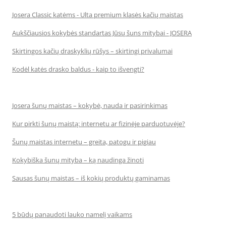
Josera Classic katėms - Ulta premium klasės kačių maistas
Aukščiausios kokybės standartas Jūsų šuns mitybai - JOSERA
Skirtingos kačių draskyklių rūšys – skirtingi privalumai
Kodėl katės drasko baldus - kaip to išvengti?
Josera šunų maistas – kokybė, nauda ir pasirinkimas
Kur pirkti šunų maistą: internetu ar fizinėje parduotuvėje?
Šunų maistas internetu – greita, patogu ir pigiau
Kokybiška šunų mityba – ką naudinga žinoti
Sausas šunų maistas – iš kokių produktų gaminamas
5 būdų panaudoti lauko namelį vaikams