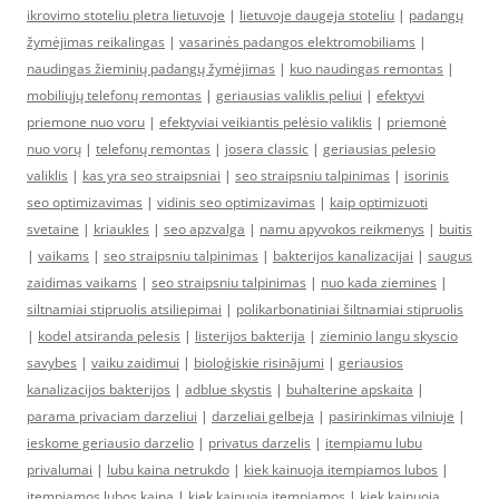
ikrovimo stoteliu pletra lietuvoje
|
lietuvoje daugeja stoteliu
|
padangų
žymėjimas reikalingas
|
vasarinės padangos elektromobiliams
|
naudingas žieminių padangų žymėjimas
|
kuo naudingas remontas
|
mobiliųjų telefonų remontas
|
geriausias valiklis peliui
|
efektyvi
priemone nuo voru
|
efektyviai veikiantis pelėsio valiklis
|
priemonė
nuo vorų
|
telefonų remontas
|
josera classic
|
geriausias pelesio
valiklis
|
kas yra seo straipsniai
|
seo straipsniu talpinimas
|
isorinis
seo optimizavimas
|
vidinis seo optimizavimas
|
kaip optimizuoti
svetaine
|
kriaukles
|
seo apzvalga
|
namu apyvokos reikmenys
|
buitis
|
vaikams
|
seo straipsniu talpinimas
|
bakterijos kanalizacijai
|
saugus
zaidimas vaikams
|
seo straipsniu talpinimas
|
nuo kada ziemines
|
siltnamiai stipruolis atsiliepimai
|
polikarbonatiniai šiltnamiai stipruolis
|
kodel atsiranda pelesis
|
listerijos bakterija
|
zieminio langu skyscio
savybes
|
vaiku zaidimui
|
bioloģiskie risinājumi
|
geriausios
kanalizacijos bakterijos
|
adblue skystis
|
buhalterine apskaita
|
parama privaciam darzeliui
|
darzeliai gelbeja
|
pasirinkimas vilniuje
|
ieskome geriausio darzelio
|
privatus darzelis
|
itempiamu lubu
privalumai
|
lubu kaina netrukdo
|
kiek kainuoja itempiamos lubos
|
itempiamos lubos kaina
|
kiek kainuoja itempiamos
|
kiek kainuoja