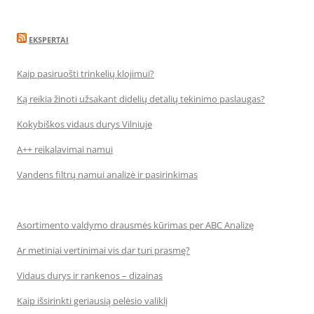
EKSPERTAI
Kaip pasiruošti trinkelių klojimui?
Ką reikia žinoti užsakant didelių detalių tekinimo paslaugas?
Kokybiškos vidaus durys Vilniuje
A++ reikalavimai namui
Vandens filtrų namui analizė ir pasirinkimas
Asortimento valdymo drausmės kūrimas per ABC Analizę
Ar metiniai vertinimai vis dar turi prasmę?
Vidaus durys ir rankenos – dizainas
Kaip išsirinkti geriausią pelėsio valiklį