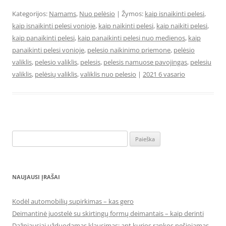
Kategorijos:
Namams
,
Nuo pelėsio
| Žymos:
kaip isnaikinti pelesi
,
kaip isnaikinti pelesi vonioje
,
kaip naikinti pelesi
,
kaip naikiti pelesi
,
kaip panaikinti pelesi
,
kaip panaikinti pelesi nuo medienos
,
kaip
panaikinti pelesi vonioje
,
pelesio naikinimo priemone
,
pelėsio
valiklis
,
pelesio valiklis
,
pelesis
,
pelesis namuose pavojingas
,
pelesiu
valiklis
,
pelėsių valiklis
,
valiklis nuo pelesio
|
2021 6 vasario
Ieškoti:
NAUJAUSI ĮRAŠAI
Kodėl automobilių supirkimas – kas gero
Deimantinė juostelė su skirtingų formų deimantais – kaip derinti
Dažniausiai užduodamas klausimas: ant kurios rankos nešiojamas