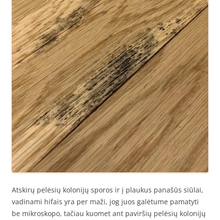
Atskirų pelėsių kolonijų sporos ir į plaukus panašūs siūlai,
vadinami hifais yra per maži, jog juos galėtume pamatyti
be mikroskopo, tačiau kuomet ant paviršių pelėsių kolonijų