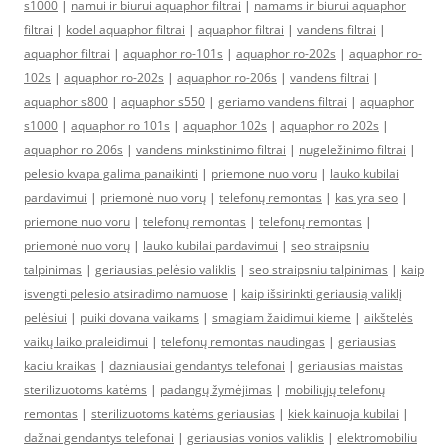
s1000
|
namui ir biurui aquaphor filtrai
|
namams ir biurui aquaphor
filtrai
|
kodel aquaphor filtrai
|
aquaphor filtrai
|
vandens filtrai
|
aquaphor filtrai
|
aquaphor ro-101s
|
aquaphor ro-202s
|
aquaphor ro-
102s
|
aquaphor ro-202s
|
aquaphor ro-206s
|
vandens filtrai
|
aquaphor s800
|
aquaphor s550
|
geriamo vandens filtrai
|
aquaphor
s1000
|
aquaphor ro 101s
|
aquaphor 102s
|
aquaphor ro 202s
|
aquaphor ro 206s
|
vandens minkstinimo filtrai
|
nugeležinimo filtrai
|
pelesio kvapa galima panaikinti
|
priemone nuo voru
|
lauko kubilai
pardavimui
|
priemonė nuo vorų
|
telefonų remontas
|
kas yra seo
|
priemone nuo voru
|
telefonų remontas
|
telefonų remontas
|
priemonė nuo vorų
|
lauko kubilai pardavimui
|
seo straipsniu
talpinimas
|
geriausias pelėsio valiklis
|
seo straipsniu talpinimas
|
kaip
isvengti pelesio atsiradimo namuose
|
kaip išsirinkti geriausią valiklį
pelėsiui
|
puiki dovana vaikams
|
smagiam žaidimui kieme
|
aikštelės
vaikų laiko praleidimui
|
telefonų remontas naudingas
|
geriausias
kaciu kraikas
|
dazniausiai gendantys telefonai
|
geriausias maistas
sterilizuotoms katėms
|
padangų žymėjimas
|
mobiliųjų telefonų
remontas
|
sterilizuotoms katėms geriausias
|
kiek kainuoja kubilai
|
dažnai gendantys telefonai
|
geriausias vonios valiklis
|
elektromobiliu