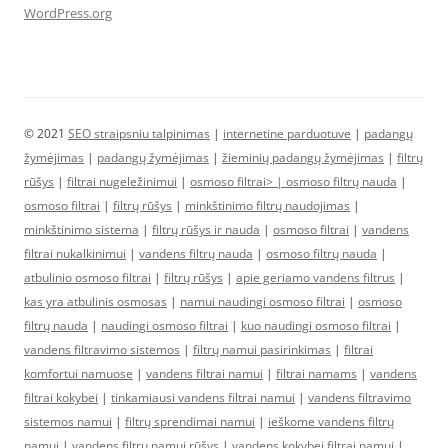
WordPress.org
© 2021
SEO straipsniu talpinimas
|
internetine parduotuve
|
padangų
žymėjimas
|
padangų žymėjimas
|
žieminių padangų žymėjimas
|
filtrų
rūšys
|
filtrai nugeležinimui
|
osmoso filtrai> |
osmoso filtrų nauda
|
osmoso filtrai
|
filtrų rūšys
|
minkštinimo filtrų naudojimas
|
minkštinimo sistema
|
filtrų rūšys ir nauda
|
osmoso filtrai
|
vandens
filtrai nukalkinimui
|
vandens filtrų nauda
|
osmoso filtrų nauda
|
atbulinio osmoso filtrai
|
filtrų rūšys
|
apie geriamo vandens filtrus
|
kas yra atbulinis osmosas
|
namui naudingi osmoso filtrai
|
osmoso
filtrų nauda
|
naudingi osmoso filtrai
|
kuo naudingi osmoso filtrai
|
vandens filtravimo sistemos
|
filtrų namui pasirinkimas
|
filtrai
komfortui namuose
|
vandens filtrai namui
|
filtrai namams
|
vandens
filtrai kokybei
|
tinkamiausi vandens filtrai namui
|
vandens filtravimo
sistemos namui
|
filtrų sprendimai namui
|
ieškome vandens filtrų
namui
|
vandens filtrų namui rūšys
|
vandens kokybei filtrai namui
|