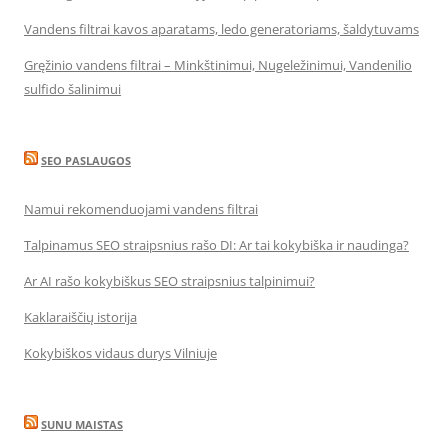
Vandens filtrai kavos aparatams, ledo generatoriams, šaldytuvams
Gręžinio vandens filtrai – Minkštinimui, Nugeležinimui, Vandenilio
sulfido šalinimui
SEO PASLAUGOS
Namui rekomenduojami vandens filtrai
Talpinamus SEO straipsnius rašo DI: Ar tai kokybiška ir naudinga?
Ar AI rašo kokybiškus SEO straipsnius talpinimui?
Kaklaraiščių istorija
Kokybiškos vidaus durys Vilniuje
SUNU MAISTAS