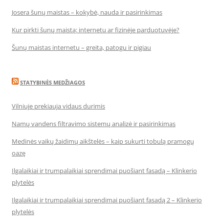
Josera šunų maistas – kokybė, nauda ir pasirinkimas
Kur pirkti šunų maistą: internetu ar fizinėje parduotuvėje?
Šunų maistas internetu – greita, patogu ir pigiau
STATYBINĖS MEDŽIAGOS
Vilniuje prekiauja vidaus durimis
Namų vandens filtravimo sistemų analizė ir pasirinkimas
Medinės vaikų žaidimų aikštelės – kaip sukurti tobulą pramogų
oazę
Ilgalaikiai ir trumpalaikiai sprendimai puošiant fasadą – Klinkerio
plytelės
Ilgalaikiai ir trumpalaikiai sprendimai puošiant fasadą 2 – Klinkerio
plytelės