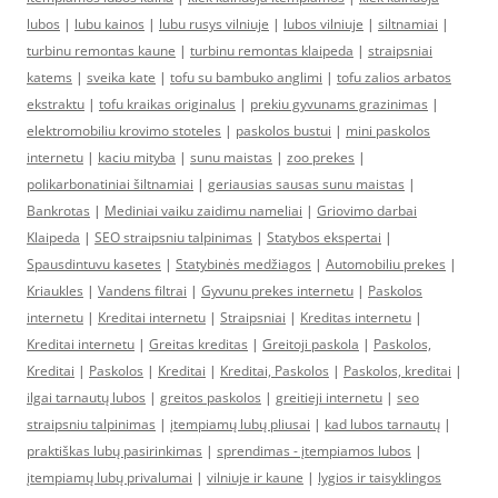
lubos
|
lubu kainos
|
lubu rusys vilniuje
|
lubos vilniuje
|
siltnamiai
|
turbinu remontas kaune
|
turbinu remontas klaipeda
|
straipsniai
katems
|
sveika kate
|
tofu su bambuko anglimi
|
tofu zalios arbatos
ekstraktu
|
tofu kraikas originalus
|
prekiu gyvunams grazinimas
|
elektromobiliu krovimo stoteles
|
paskolos bustui
|
mini paskolos
internetu
|
kaciu mityba
|
sunu maistas
|
zoo prekes
|
polikarbonatiniai šiltnamiai
|
geriausias sausas sunu maistas
|
Bankrotas
|
Mediniai vaiku zaidimu nameliai
|
Griovimo darbai
Klaipeda
|
SEO straipsniu talpinimas
|
Statybos ekspertai
|
Spausdintuvu kasetes
|
Statybinės medžiagos
|
Automobiliu prekes
|
Kriaukles
|
Vandens filtrai
|
Gyvunu prekes internetu
|
Paskolos
internetu
|
Kreditai internetu
|
Straipsniai
|
Kreditas internetu
|
Kreditai internetu
|
Greitas kreditas
|
Greitoji paskola
|
Paskolos,
Kreditai
|
Paskolos
|
Kreditai
|
Kreditai, Paskolos
|
Paskolos, kreditai
|
ilgai tarnautų lubos
|
greitos paskolos
|
greitieji internetu
|
seo
straipsniu talpinimas
|
įtempiamų lubų pliusai
|
kad lubos tarnautų
|
praktiškas lubų pasirinkimas
|
sprendimas - įtempiamos lubos
|
įtempiamų lubų privalumai
|
vilniuje ir kaune
|
lygios ir taisyklingos