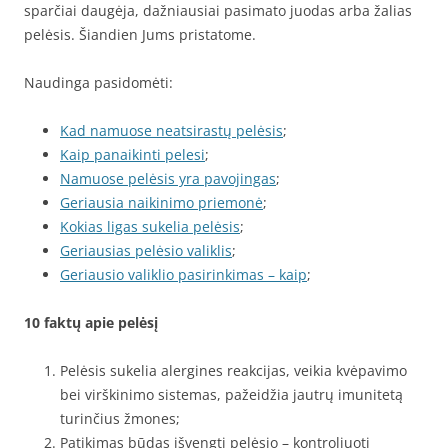
sparčiai daugėja, dažniausiai pasimato juodas arba žalias
pelėsis. Šiandien Jums pristatome.
Naudinga pasidomėti:
Kad namuose neatsirastų pelėsis
;
Kaip panaikinti pelesi
;
Namuose pelėsis yra pavojingas
;
Geriausia naikinimo priemonė
;
Kokias ligas sukelia pelėsis
;
Geriausias pelėsio valiklis
;
Geriausio valiklio pasirinkimas – kaip
;
10 faktų apie pelėsį
Pelėsis sukelia alergines reakcijas, veikia kvėpavimo
bei virškinimo sistemas, pažeidžia jautrų imunitetą
turinčius žmones;
Patikimas būdas išvengti pelėsio – kontroliuoti