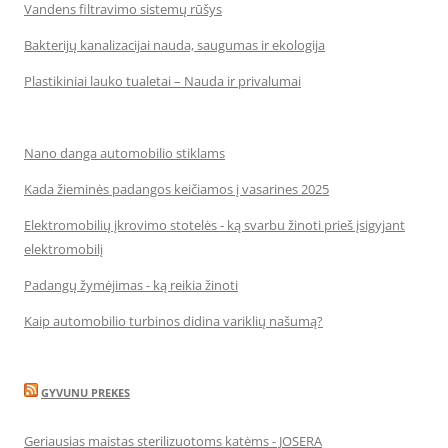
Vandens filtravimo sistemų rūšys
Bakterijų kanalizacijai nauda, saugumas ir ekologija
Plastikiniai lauko tualetai – Nauda ir privalumai
Nano danga automobilio stiklams
Kada žieminės padangos keičiamos į vasarines 2025
Elektromobilių įkrovimo stotelės - ką svarbu žinoti prieš įsigyjant
elektromobilį
Padangų žymėjimas - ką reikia žinoti
Kaip automobilio turbinos didina variklių našumą?
GYVUNU PREKES
Geriausias maistas sterilizuotoms katėms - JOSERA