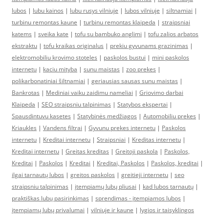
lubos
|
lubu kainos
|
lubu rusys vilniuje
|
lubos vilniuje
|
siltnamiai
|
turbinu remontas kaune
|
turbinu remontas klaipeda
|
straipsniai
katems
|
sveika kate
|
tofu su bambuko anglimi
|
tofu zalios arbatos
ekstraktu
|
tofu kraikas originalus
|
prekiu gyvunams grazinimas
|
elektromobiliu krovimo stoteles
|
paskolos bustui
|
mini paskolos
internetu
|
kaciu mityba
|
sunu maistas
|
zoo prekes
|
polikarbonatiniai šiltnamiai
|
geriausias sausas sunu maistas
|
Bankrotas
|
Mediniai vaiku zaidimu nameliai
|
Griovimo darbai
Klaipeda
|
SEO straipsniu talpinimas
|
Statybos ekspertai
|
Spausdintuvu kasetes
|
Statybinės medžiagos
|
Automobiliu prekes
|
Kriaukles
|
Vandens filtrai
|
Gyvunu prekes internetu
|
Paskolos
internetu
|
Kreditai internetu
|
Straipsniai
|
Kreditas internetu
|
Kreditai internetu
|
Greitas kreditas
|
Greitoji paskola
|
Paskolos,
Kreditai
|
Paskolos
|
Kreditai
|
Kreditai, Paskolos
|
Paskolos, kreditai
|
ilgai tarnautų lubos
|
greitos paskolos
|
greitieji internetu
|
seo
straipsniu talpinimas
|
įtempiamų lubų pliusai
|
kad lubos tarnautų
|
praktiškas lubų pasirinkimas
|
sprendimas - įtempiamos lubos
|
įtempiamų lubų privalumai
|
vilniuje ir kaune
|
lygios ir taisyklingos