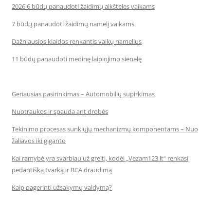
2026 6 būdų panaudoti žaidimų aikšteles vaikams
7 būdų panaudoti žaidimų namelį vaikams
Dažniausios klaidos renkantis vaikų namelius
11 būdų panaudoti medinę laipiojimo sienelę
Geriausias pasirinkimas – Automobilių supirkimas
Nuotraukos ir spauda ant drobės
Tekinimo procesas sunkiųjų mechanizmų komponentams – Nuo
žaliavos iki giganto
Kai ramybė yra svarbiau už greitį, kodėl „Vezam123.lt“ renkasi
pedantišką tvarką ir BCA draudimą
Kaip pagerinti užsakymų valdymą?