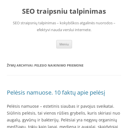
Pereiti
prie
SEO traipsniu talpinimas
turinio
SEO straipsnių talpinimas – kokybiškos atgalinės nuorodos –
efektyvi nauda verslui internete.
Meniu
ŽYMŲ ARCHYVAI:
PELESIO NAIKINIMO PRIEMONE
Pelėsis namuose. 10 faktų apie pelėsį
Pelėsis namuose – estetinis siaubas ir pavojus sveikatai.
Siūlinis pelėsis, tai vienos rūšies grybelis, kuris skiriasi nuo
augalų, gyvūnų ir bakterijų. Pelėsiai yra negyvų organinių
medžiagų, tokių kaip lapai, mediena ir augalai, skaidytojai