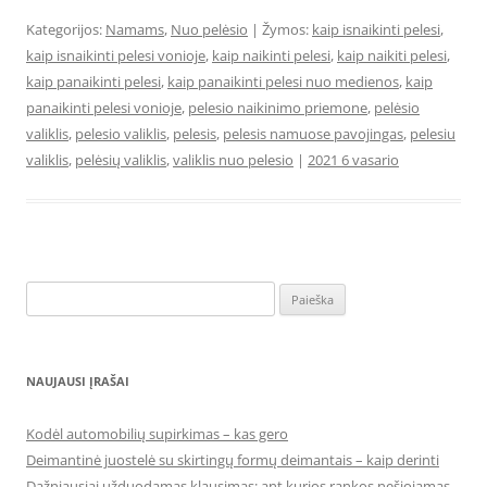
Kategorijos:
Namams
,
Nuo pelėsio
| Žymos:
kaip isnaikinti pelesi
,
kaip isnaikinti pelesi vonioje
,
kaip naikinti pelesi
,
kaip naikiti pelesi
,
kaip panaikinti pelesi
,
kaip panaikinti pelesi nuo medienos
,
kaip
panaikinti pelesi vonioje
,
pelesio naikinimo priemone
,
pelėsio
valiklis
,
pelesio valiklis
,
pelesis
,
pelesis namuose pavojingas
,
pelesiu
valiklis
,
pelėsių valiklis
,
valiklis nuo pelesio
|
2021 6 vasario
Ieškoti:
NAUJAUSI ĮRAŠAI
Kodėl automobilių supirkimas – kas gero
Deimantinė juostelė su skirtingų formų deimantais – kaip derinti
Dažniausiai užduodamas klausimas: ant kurios rankos nešiojamas