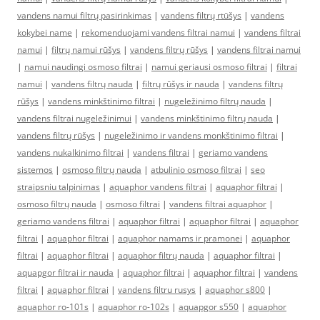
vandens namui filtrų pasirinkimas
|
vandens filtrų rtūšys
|
vandens
kokybei name
|
rekomenduojami vandens filtrai namui
|
vandens filtrai
namui
|
filtrų namui rūšys
|
vandens filtrų rūšys
|
vandens filtrai namui
|
namui naudingi osmoso filtrai
|
namui geriausi osmoso filtrai
|
filtrai
namui
|
vandens filtrų nauda
|
filtrų rūšys ir nauda
|
vandens filtrų
rūšys
|
vandens minkštinimo filtrai
|
nugeležinimo filtrų nauda
|
vandens filtrai nugeležinimui
|
vandens minkštinimo filtrų nauda
|
vandens filtrų rūšys
|
nugeležinimo ir vandens monkštinimo filtrai
|
vandens nukalkinimo filtrai
|
vandens filtrai
|
geriamo vandens
sistemos
|
osmoso filtrų nauda
|
atbulinio osmoso filtrai
|
seo
straipsniu talpinimas
|
aquaphor vandens filtrai
|
aquaphor filtrai
|
osmoso filtrų nauda
|
osmoso filtrai
|
vandens filtrai aquaphor
|
geriamo vandens filtrai
|
aquaphor filtrai
|
aquaphor filtrai
|
aquaphor
filtrai
|
aquaphor filtrai
|
aquaphor namams ir pramonei
|
aquaphor
filtrai
|
aquaphor filtrai
|
aquaphor filtrų nauda
|
aquaphor filtrai
|
aquapgor filtrai ir nauda
|
aquaphor filtrai
|
aquaphor filtrai
|
vandens
filtrai
|
aquaphor filtrai
|
vandens filtru rusys
|
aquaphor s800
|
aquaphor ro-101s
|
aquaphor ro-102s
|
aquapgor s550
|
aquaphor