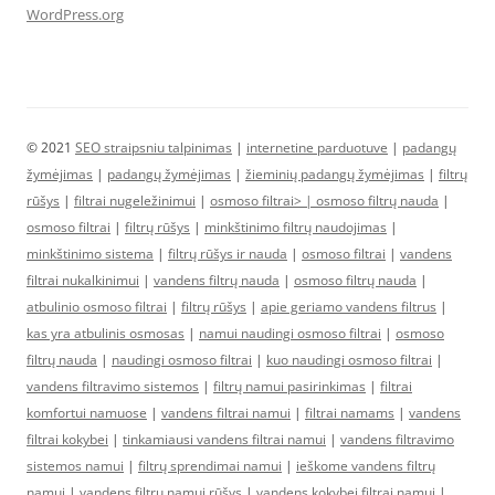
WordPress.org
© 2021
SEO straipsniu talpinimas
|
internetine parduotuve
|
padangų
žymėjimas
|
padangų žymėjimas
|
žieminių padangų žymėjimas
|
filtrų
rūšys
|
filtrai nugeležinimui
|
osmoso filtrai> |
osmoso filtrų nauda
|
osmoso filtrai
|
filtrų rūšys
|
minkštinimo filtrų naudojimas
|
minkštinimo sistema
|
filtrų rūšys ir nauda
|
osmoso filtrai
|
vandens
filtrai nukalkinimui
|
vandens filtrų nauda
|
osmoso filtrų nauda
|
atbulinio osmoso filtrai
|
filtrų rūšys
|
apie geriamo vandens filtrus
|
kas yra atbulinis osmosas
|
namui naudingi osmoso filtrai
|
osmoso
filtrų nauda
|
naudingi osmoso filtrai
|
kuo naudingi osmoso filtrai
|
vandens filtravimo sistemos
|
filtrų namui pasirinkimas
|
filtrai
komfortui namuose
|
vandens filtrai namui
|
filtrai namams
|
vandens
filtrai kokybei
|
tinkamiausi vandens filtrai namui
|
vandens filtravimo
sistemos namui
|
filtrų sprendimai namui
|
ieškome vandens filtrų
namui
|
vandens filtrų namui rūšys
|
vandens kokybei filtrai namui
|