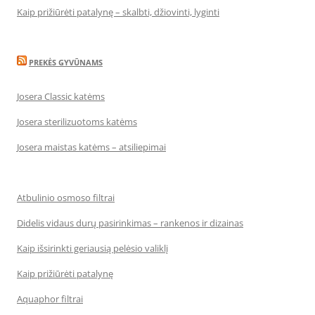
Kaip prižiūrėti patalynę – skalbti, džiovinti, lyginti
PREKĖS GYVŪNAMS
Josera Classic katėms
Josera sterilizuotoms katėms
Josera maistas katėms – atsiliepimai
Atbulinio osmoso filtrai
Didelis vidaus durų pasirinkimas – rankenos ir dizainas
Kaip išsirinkti geriausią pelėsio valiklį
Kaip prižiūrėti patalynę
Aquaphor filtrai