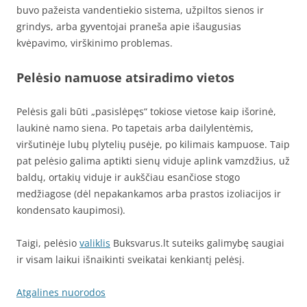
buvo pažeista vandentiekio sistema, užpiltos sienos ir
grindys, arba gyventojai praneša apie išaugusias
kvėpavimo, virškinimo problemas.
Pelėsio namuose atsiradimo vietos
Pelėsis gali būti „pasislėpęs“ tokiose vietose kaip išorinė,
laukinė namo siena. Po tapetais arba dailylentėmis,
viršutinėje lubų plytelių pusėje, po kilimais kampuose. Taip
pat pelėsio galima aptikti sienų viduje aplink vamzdžius, už
baldų, ortakių viduje ir aukščiau esančiose stogo
medžiagose (dėl nepakankamos arba prastos izoliacijos ir
kondensato kaupimosi).
Taigi, pelėsio
valiklis
Buksvarus.lt suteiks galimybę saugiai
ir visam laikui išnaikinti sveikatai kenkiantį pelėsį.
Atgalines nuorodos