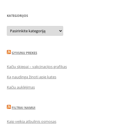
KATEGORIJOS
Kategorijos
GYVUNU PREKES
Kačių skiepai – vakcinacijos grafikas
Ką naudinga žinoti apie kates
Kačių auklėjimas
FILTRAI NAMUI
Kaip veikia atbulinis osmosas