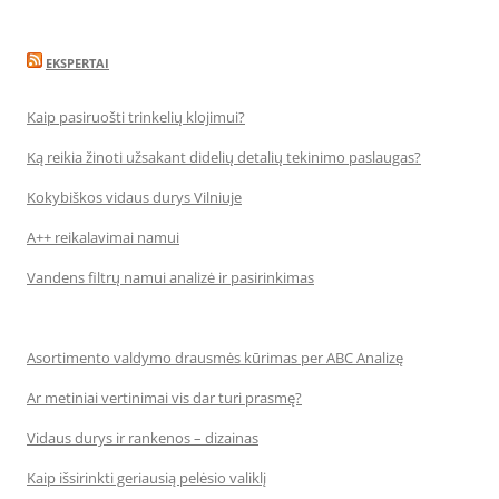
EKSPERTAI
Kaip pasiruošti trinkelių klojimui?
Ką reikia žinoti užsakant didelių detalių tekinimo paslaugas?
Kokybiškos vidaus durys Vilniuje
A++ reikalavimai namui
Vandens filtrų namui analizė ir pasirinkimas
Asortimento valdymo drausmės kūrimas per ABC Analizę
Ar metiniai vertinimai vis dar turi prasmę?
Vidaus durys ir rankenos – dizainas
Kaip išsirinkti geriausią pelėsio valiklį