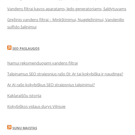
Vandens filtrai kavos aparatams, ledo generatoriams, šaldytuvams
Gręžinio vandens filtrai – Minkštinimui, Nugeležinimui, Vandenilio
sulfido šalinimui
SEO PASLAUGOS
Namui rekomenduojami vandens filtrai
Talpinamus SEO straipsnius rašo DI: Ar tai kokybiška ir naudinga?
Ar AI rašo kokybiškus SEO straipsnius talpinimui?
Kaklaraiščių istorija
Kokybiškos vidaus durys Vilniuje
SUNU MAISTAS