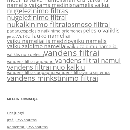
namelis vaikams medinis
namelis vaikui
nugelezinimo filtras
nugeležinimo filtrai
nukalkinimo filtrai
osmoso filtrai
pelesio valiklis
padangos
pelesio naikinimo priemones
vaiku lauko nameliai
pelesis
vaiku nameliai is medzio
vaiku namelis
vaiku zaidimo nameliai
vaiku zaidimu nameliai
vandens filtrai
valiklis nuo pelesio
vandens filtrai namui
vandens filtrai aquaphor
vandens filtrai nuo kalkiu
vandens filtras aquaphor
vandens filtravimo sistemos
vandens minkstinimo filtrai
METAINFORMACIJA
Prisijungti
Įrašų RSS srautas
Komentarų RSS srautas