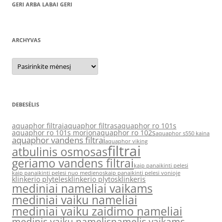
GERI ARBA LABAI GERI
ARCHYVAS
Archyvas
DEBESĖLIS
aquaphor filtrai
aquaphor filtras
aquaphor ro 101s
aquaphor ro 101s morion
aquaphor ro 102s
aquaphor s550 kaina
aquaphor vandens filtrai
aquaphor viking
filtrai
atbulinis osmosas
geriamo vandens filtrai
kaip panaikinti pelesi
kaip panaikinti pelesi nuo medienos
kaip panaikinti pelesi vonioje
klinkerio plyteles
klinkerio plytos
klinkeris
mediniai nameliai vaikams
mediniai vaiku nameliai
mediniai vaiku zaidimo nameliai
medinis vaiku namelis
namelis vaikams