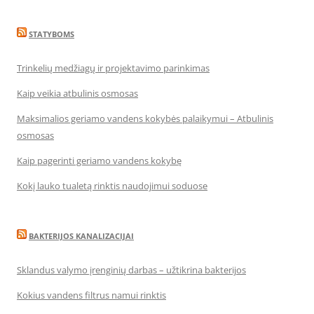
STATYBOMS
Trinkelių medžiagų ir projektavimo parinkimas
Kaip veikia atbulinis osmosas
Maksimalios geriamo vandens kokybės palaikymui – Atbulinis
osmosas
Kaip pagerinti geriamo vandens kokybę
Kokį lauko tualetą rinktis naudojimui soduose
BAKTERIJOS KANALIZACIJAI
Sklandus valymo įrenginių darbas – užtikrina bakterijos
Kokius vandens filtrus namui rinktis