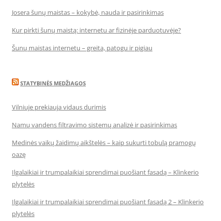
Josera šunų maistas – kokybė, nauda ir pasirinkimas
Kur pirkti šunų maistą: internetu ar fizinėje parduotuvėje?
Šunų maistas internetu – greita, patogu ir pigiau
STATYBINĖS MEDŽIAGOS
Vilniuje prekiauja vidaus durimis
Namų vandens filtravimo sistemų analizė ir pasirinkimas
Medinės vaikų žaidimų aikštelės – kaip sukurti tobulą pramogų
oazę
Ilgalaikiai ir trumpalaikiai sprendimai puošiant fasadą – Klinkerio
plytelės
Ilgalaikiai ir trumpalaikiai sprendimai puošiant fasadą 2 – Klinkerio
plytelės