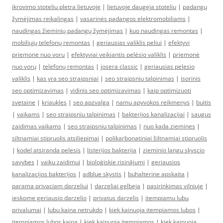
ikrovimo stoteliu pletra lietuvoje
|
lietuvoje daugeja stoteliu
|
padangų
žymėjimas reikalingas
|
vasarinės padangos elektromobiliams
|
naudingas žieminių padangų žymėjimas
|
kuo naudingas remontas
|
mobiliųjų telefonų remontas
|
geriausias valiklis peliui
|
efektyvi
priemone nuo voru
|
efektyviai veikiantis pelėsio valiklis
|
priemonė
nuo vorų
|
telefonų remontas
|
josera classic
|
geriausias pelesio
valiklis
|
kas yra seo straipsniai
|
seo straipsniu talpinimas
|
isorinis
seo optimizavimas
|
vidinis seo optimizavimas
|
kaip optimizuoti
svetaine
|
kriaukles
|
seo apzvalga
|
namu apyvokos reikmenys
|
buitis
|
vaikams
|
seo straipsniu talpinimas
|
bakterijos kanalizacijai
|
saugus
zaidimas vaikams
|
seo straipsniu talpinimas
|
nuo kada ziemines
|
siltnamiai stipruolis atsiliepimai
|
polikarbonatiniai šiltnamiai stipruolis
|
kodel atsiranda pelesis
|
listerijos bakterija
|
zieminio langu skyscio
savybes
|
vaiku zaidimui
|
bioloģiskie risinājumi
|
geriausios
kanalizacijos bakterijos
|
adblue skystis
|
buhalterine apskaita
|
parama privaciam darzeliui
|
darzeliai gelbeja
|
pasirinkimas vilniuje
|
ieskome geriausio darzelio
|
privatus darzelis
|
itempiamu lubu
privalumai
|
lubu kaina netrukdo
|
kiek kainuoja itempiamos lubos
|
itempiamos lubos kaina
|
kiek kainuoja itempiamos
|
kiek kainuoja