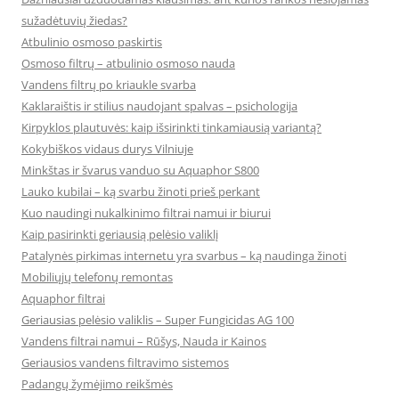
sužadėtuvių žiedas?
Atbulinio osmoso paskirtis
Osmoso filtrų – atbulinio osmoso nauda
Vandens filtrų po kriaukle svarba
Kaklaraištis ir stilius naudojant spalvas – psichologija
Kirpyklos plautuvės: kaip išsirinkti tinkamiausią variantą?
Kokybiškos vidaus durys Vilniuje
Minkštas ir švarus vanduo su Aquaphor S800
Lauko kubilai – ką svarbu žinoti prieš perkant
Kuo naudingi nukalkinimo filtrai namui ir biurui
Kaip pasirinkti geriausią pelėsio valiklį
Patalynės pirkimas internetu yra svarbus – ką naudinga žinoti
Mobiliųjų telefonų remontas
Aquaphor filtrai
Geriausias pelėsio valiklis – Super Fungicidas AG 100
Vandens filtrai namui – Rūšys, Nauda ir Kainos
Geriausios vandens filtravimo sistemos
Padangų žymėjimo reikšmės