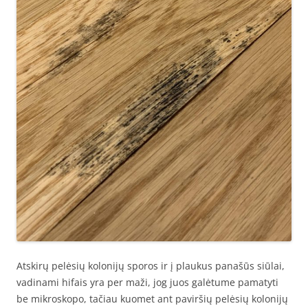
Atskirų pelėsių kolonijų sporos ir į plaukus panašūs siūlai,
vadinami hifais yra per maži, jog juos galėtume pamatyti
be mikroskopo, tačiau kuomet ant paviršių pelėsių kolonijų