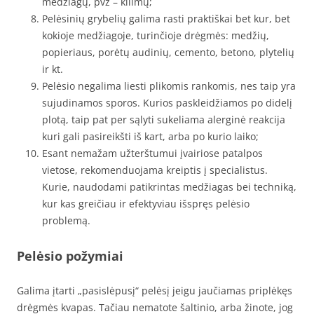
medžiagų, pvz – kilimų;
Pelėsinių grybelių galima rasti praktiškai bet kur, bet
kokioje medžiagoje, turinčioje drėgmės: medžių,
popieriaus, porėtų audinių, cemento, betono, plytelių
ir kt.
Pelėsio negalima liesti plikomis rankomis, nes taip yra
sujudinamos sporos. Kurios paskleidžiamos po didelį
plotą, taip pat per sąlyti sukeliama alerginė reakcija
kuri gali pasireikšti iš kart, arba po kurio laiko;
Esant nemažam užterštumui įvairiose patalpos
vietose, rekomenduojama kreiptis į specialistus.
Kurie, naudodami patikrintas medžiagas bei techniką,
kur kas greičiau ir efektyviau išspręs pelėsio
problemą.
Pelėsio požymiai
Galima įtarti „pasislėpusį“ pelėsį jeigu jaučiamas priplėkęs
drėgmės kvapas. Tačiau nematote šaltinio, arba žinote, jog