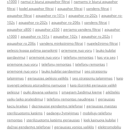
s1000
|
namui ir biurui aquaphor filtrai
|
namams ir biurui aquaphor
filtrai
|
kodel aquaphor filtrai
|
aquaphor filtrai
|
vandens filtrai
|
aquaphor filtrai
|
aquaphor ro-101s
|
aquaphor ro-202s
|
aquaphor ro-
102s
|
aquaphor ro-202s
|
aquaphor ro-206s
|
vandens filtrai
|
aquaphor s800
|
aquaphor s550
|
geriamo vandens filtrai
|
aquaphor
s1000
|
aquaphor ro 101s
|
aquaphor 102s
|
aquaphor ro 202s
|
aquaphor ro 206s
|
vandens minkstinimo filtrai
|
nugeležinimo filtrai
|
pelesio kvapa galima panaikinti
|
priemone nuo voru
|
lauko kubilai
pardavimui
|
priemonė nuo vorų
|
telefonų remontas
|
kas yra seo
|
priemone nuo voru
|
telefonų remontas
|
telefonų remontas
|
priemonė nuo vorų
|
lauko kubilai pardavimui
|
seo straipsniu
talpinimas
|
geriausias pelėsio valiklis
|
seo straipsniu talpinimas
|
kaip
isvengti pelesio atsiradimo namuose
|
kaip išsirinkti geriausią valiklį
pelėsiui
|
puiki dovana vaikams
|
smagiam žaidimui kieme
|
aikštelės
vaikų laiko praleidimui
|
telefonų remontas naudingas
|
geriausias
kaciu kraikas
|
dazniausiai gendantys telefonai
|
geriausias maistas
sterilizuotoms katėms
|
padangų žymėjimas
|
mobiliųjų telefonų
remontas
|
sterilizuotoms katėms geriausias
|
kiek kainuoja kubilai
|
dažnai gendantys telefonai
|
geriausias vonios valiklis
|
elektromobiliu