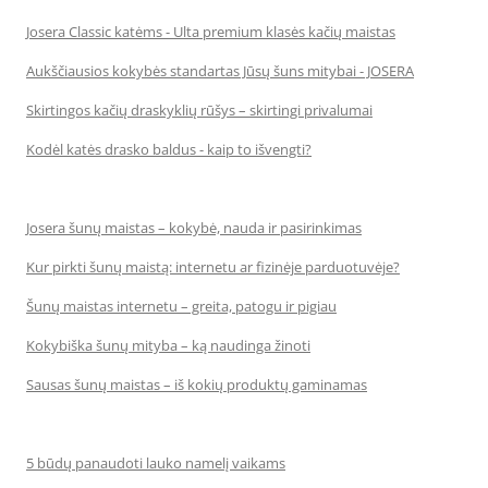
Josera Classic katėms - Ulta premium klasės kačių maistas
Aukščiausios kokybės standartas Jūsų šuns mitybai - JOSERA
Skirtingos kačių draskyklių rūšys – skirtingi privalumai
Kodėl katės drasko baldus - kaip to išvengti?
Josera šunų maistas – kokybė, nauda ir pasirinkimas
Kur pirkti šunų maistą: internetu ar fizinėje parduotuvėje?
Šunų maistas internetu – greita, patogu ir pigiau
Kokybiška šunų mityba – ką naudinga žinoti
Sausas šunų maistas – iš kokių produktų gaminamas
5 būdų panaudoti lauko namelį vaikams