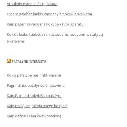
Atbulinio osmoso filtrų nauda
Didelio geležies kiekio vandenyje poveikis sveikatai
Kaip pagerinti vandens kokybę kavos aparatui
Kokius lauko tualetus rinktis sodams, sodyboms, statybų
aikštelėms
PATALYNĖ INTERNETU
Kokią patalynę pasirinkti vasarai
Pagrindiniai patalynės išmatavimai
Kaip išsirinkti kokybišką patalynę
Kaip patalynė įtakoja miego kokybei
Kaip dažnai reikia keisti patalynę