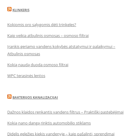
KLINKERIS
Kokiomis oro sąlygomis dėti trinkeles?
Kaip veikia atbulinis osmosas – osmoso filtrai
Įrankis geriamo vandens kokybės atstatymui ir palaikymui –
Atbulinis osmosas
Kokią naudą duoda osmoso filtrai
WPC terasinės lentos
BAKTERIJOS KANALIZACIJAI
Dažnos klaidos renkantis vandens filtrus – Praktiški pastebėjimai
Kokią nano dangą rinktis automobilio stiklams
Didelis geležies kiekis vandenyje – kaip pašalinti, sprendimai