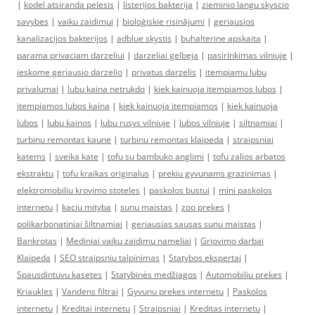
|
kodel atsiranda pelesis
|
listerijos bakterija
|
zieminio langu skyscio
savybes
|
vaiku zaidimui
|
bioloģiskie risinājumi
|
geriausios
kanalizacijos bakterijos
|
adblue skystis
|
buhalterine apskaita
|
parama privaciam darzeliui
|
darzeliai gelbeja
|
pasirinkimas vilniuje
|
ieskome geriausio darzelio
|
privatus darzelis
|
itempiamu lubu
privalumai
|
lubu kaina netrukdo
|
kiek kainuoja itempiamos lubos
|
itempiamos lubos kaina
|
kiek kainuoja itempiamos
|
kiek kainuoja
lubos
|
lubu kainos
|
lubu rusys vilniuje
|
lubos vilniuje
|
siltnamiai
|
turbinu remontas kaune
|
turbinu remontas klaipeda
|
straipsniai
katems
|
sveika kate
|
tofu su bambuko anglimi
|
tofu zalios arbatos
ekstraktu
|
tofu kraikas originalus
|
prekiu gyvunams grazinimas
|
elektromobiliu krovimo stoteles
|
paskolos bustui
|
mini paskolos
internetu
|
kaciu mityba
|
sunu maistas
|
zoo prekes
|
polikarbonatiniai šiltnamiai
|
geriausias sausas sunu maistas
|
Bankrotas
|
Mediniai vaiku zaidimu nameliai
|
Griovimo darbai
Klaipeda
|
SEO straipsniu talpinimas
|
Statybos ekspertai
|
Spausdintuvu kasetes
|
Statybinės medžiagos
|
Automobiliu prekes
|
Kriaukles
|
Vandens filtrai
|
Gyvunu prekes internetu
|
Paskolos
internetu
|
Kreditai internetu
|
Straipsniai
|
Kreditas internetu
|