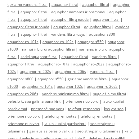
geriamo vandens filtrai
|
aquaphor filtrai
|
aquaphor filtrai
|
aquaphor
filtrai
|
aquaphor filtrai
|
aquaphor namams ir pramonei
|
aquaphor
filtrai
|
aquaphor filtrai
|
aquaphor filtrų nauda
|
aquaphor filtrai
|
aquapgor filtrai ir nauda
|
aquaphor filtrai
|
aquaphor filtrai
|
vandens
filtrai
|
aquaphor filtrai
|
vandens filtru rusys
|
aquaphor s800
|
aquaphor ro-101s
|
aquaphor ro-102s
|
aquapgor s550
|
aquaphor
s1000
|
namui ir biurui aquaphor filtrai
|
namams ir biurui aquaphor
filtrai
|
kodel aquaphor filtrai
|
aquaphor filtrai
|
vandens filtrai
|
aquaphor filtrai
|
aquaphor ro-101s
|
aquaphor ro-202s
|
aquaphor ro-
102s
|
aquaphor ro-202s
|
aquaphor ro-206s
|
vandens filtrai
|
aquaphor s800
|
aquaphor s550
|
geriamo vandens filtrai
|
aquaphor
s1000
|
aquaphor ro 101s
|
aquaphor 102s
|
aquaphor ro 202s
|
aquaphor ro 206s
|
vandens minkstinimo filtrai
|
nugeležinimo filtrai
|
pelesio kvapa galima panaikinti
|
priemone nuo voru
|
lauko kubilai
pardavimui
|
priemonė nuo vorų
|
telefonų remontas
|
kas yra seo
|
priemone nuo voru
|
telefonų remontas
|
telefonų remontas
|
priemonė nuo vorų
|
lauko kubilai pardavimui
|
seo straipsniu
talpinimas
|
geriausias pelėsio valiklis
|
seo straipsniu talpinimas
|
kaip
isvengti pelesio atsiradimo namuose
|
kaip išsirinkti geriausią valiklį