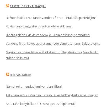
BAKTERIJOS KANALIZACIJAI
Dažnos klaidos renkantis vandens filtrus – Praktiški pastebėjimai
Kokią nano dangą rinktis automobilio stiklams
Didelis geležies kiekis vandenyje – kaip pašalinti, sprendimai
Vandens filtrai kavos aparatams, ledo generatoriams, šaldytuvams
Gręžinio vandens filtrai – Minkštinimui, Nugeležinimui, Vandenilio
sulfido šalinimui
SEO PASLAUGOS
Namui rekomenduojami vandens filtrai
Talpinamus SEO straipsnius rašo DI: Ar tai kokybiška ir naudinga?
Ar AI rašo kokybiškus SEO straipsnius talpinimui?