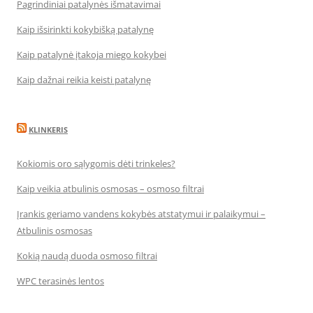
Pagrindiniai patalynės išmatavimai
Kaip išsirinkti kokybišką patalynę
Kaip patalynė įtakoja miego kokybei
Kaip dažnai reikia keisti patalynę
KLINKERIS
Kokiomis oro sąlygomis dėti trinkeles?
Kaip veikia atbulinis osmosas – osmoso filtrai
Įrankis geriamo vandens kokybės atstatymui ir palaikymui –
Atbulinis osmosas
Kokią naudą duoda osmoso filtrai
WPC terasinės lentos