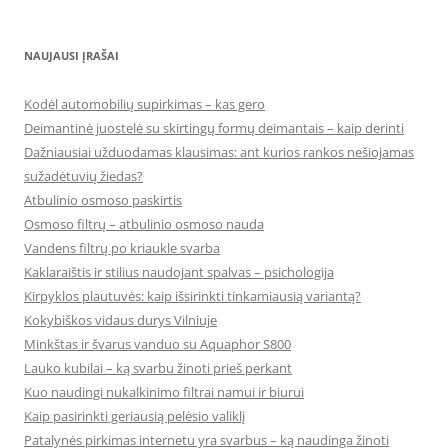
NAUJAUSI ĮRAŠAI
Kodėl automobilių supirkimas – kas gero
Deimantinė juostelė su skirtingų formų deimantais – kaip derinti
Dažniausiai užduodamas klausimas: ant kurios rankos nešiojamas
sužadėtuvių žiedas?
Atbulinio osmoso paskirtis
Osmoso filtrų – atbulinio osmoso nauda
Vandens filtrų po kriaukle svarba
Kaklaraištis ir stilius naudojant spalvas – psichologija
Kirpyklos plautuvės: kaip išsirinkti tinkamiausią variantą?
Kokybiškos vidaus durys Vilniuje
Minkštas ir švarus vanduo su Aquaphor S800
Lauko kubilai – ką svarbu žinoti prieš perkant
Kuo naudingi nukalkinimo filtrai namui ir biurui
Kaip pasirinkti geriausią pelėsio valiklį
Patalynės pirkimas internetu yra svarbus – ką naudinga žinoti