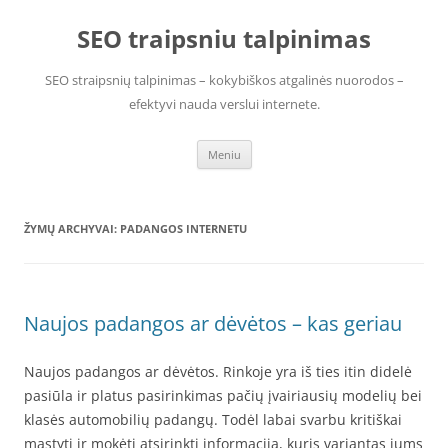
Pereiti
prie
SEO traipsniu talpinimas
turinio
SEO straipsnių talpinimas – kokybiškos atgalinės nuorodos –
efektyvi nauda verslui internete.
Meniu
ŽYMŲ ARCHYVAI:
PADANGOS INTERNETU
Naujos padangos ar dėvėtos – kas geriau
Naujos padangos ar dėvėtos. Rinkoje yra iš ties itin didelė
pasiūla ir platus pasirinkimas pačių įvairiausių modelių bei
klasės automobilių padangų. Todėl labai svarbu kritiškai
mąstyti ir mokėti atsirinkti informaciją, kuris variantas jums