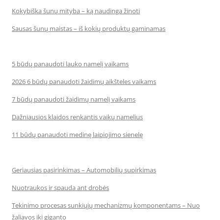
Kokybiška šunų mityba – ką naudinga žinoti
Sausas šunų maistas – iš kokių produktų gaminamas
5 būdų panaudoti lauko namelį vaikams
2026 6 būdų panaudoti žaidimų aikšteles vaikams
7 būdų panaudoti žaidimų namelį vaikams
Dažniausios klaidos renkantis vaikų namelius
11 būdų panaudoti medinę laipiojimo sienelę
Geriausias pasirinkimas – Automobilių supirkimas
Nuotraukos ir spauda ant drobės
Tekinimo procesas sunkiųjų mechanizmų komponentams – Nuo
žaliavos iki giganto