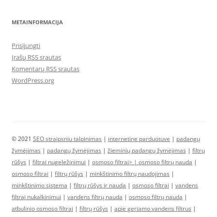
METAINFORMACIJA
Prisijungti
Įrašų RSS srautas
Komentarų RSS srautas
WordPress.org
© 2021
SEO straipsniu talpinimas
|
internetine parduotuve
|
padangų
žymėjimas
|
padangų žymėjimas
|
žieminių padangų žymėjimas
|
filtrų
rūšys
|
filtrai nugeležinimui
|
osmoso filtrai> |
osmoso filtrų nauda
|
osmoso filtrai
|
filtrų rūšys
|
minkštinimo filtrų naudojimas
|
minkštinimo sistema
|
filtrų rūšys ir nauda
|
osmoso filtrai
|
vandens
filtrai nukalkinimui
|
vandens filtrų nauda
|
osmoso filtrų nauda
|
atbulinio osmoso filtrai
|
filtrų rūšys
|
apie geriamo vandens filtrus
|