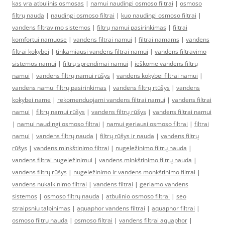
kas yra atbulinis osmosas
|
namui naudingi osmoso filtrai
|
osmoso
filtrų nauda
|
naudingi osmoso filtrai
|
kuo naudingi osmoso filtrai
|
vandens filtravimo sistemos
|
filtrų namui pasirinkimas
|
filtrai
komfortui namuose
|
vandens filtrai namui
|
filtrai namams
|
vandens
filtrai kokybei
|
tinkamiausi vandens filtrai namui
|
vandens filtravimo
sistemos namui
|
filtrų sprendimai namui
|
ieškome vandens filtrų
namui
|
vandens filtrų namui rūšys
|
vandens kokybei filtrai namui
|
vandens namui filtrų pasirinkimas
|
vandens filtrų rtūšys
|
vandens
kokybei name
|
rekomenduojami vandens filtrai namui
|
vandens filtrai
namui
|
filtrų namui rūšys
|
vandens filtrų rūšys
|
vandens filtrai namui
|
namui naudingi osmoso filtrai
|
namui geriausi osmoso filtrai
|
filtrai
namui
|
vandens filtrų nauda
|
filtrų rūšys ir nauda
|
vandens filtrų
rūšys
|
vandens minkštinimo filtrai
|
nugeležinimo filtrų nauda
|
vandens filtrai nugeležinimui
|
vandens minkštinimo filtrų nauda
|
vandens filtrų rūšys
|
nugeležinimo ir vandens monkštinimo filtrai
|
vandens nukalkinimo filtrai
|
vandens filtrai
|
geriamo vandens
sistemos
|
osmoso filtrų nauda
|
atbulinio osmoso filtrai
|
seo
straipsniu talpinimas
|
aquaphor vandens filtrai
|
aquaphor filtrai
|
osmoso filtrų nauda
|
osmoso filtrai
|
vandens filtrai aquaphor
|