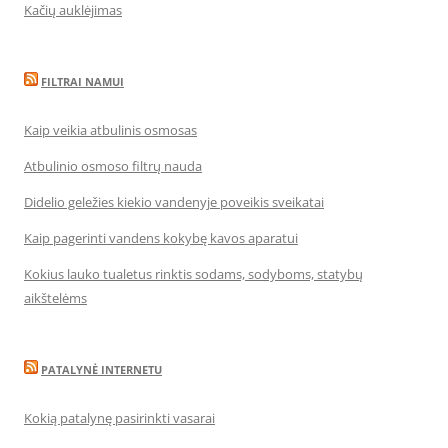
Kačių auklėjimas
FILTRAI NAMUI
Kaip veikia atbulinis osmosas
Atbulinio osmoso filtrų nauda
Didelio geležies kiekio vandenyje poveikis sveikatai
Kaip pagerinti vandens kokybę kavos aparatui
Kokius lauko tualetus rinktis sodams, sodyboms, statybų
aikštelėms
PATALYNĖ INTERNETU
Kokią patalynę pasirinkti vasarai