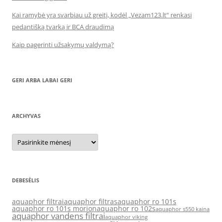
Kai ramybė yra svarbiau už greitį, kodėl „Vezam123.lt“ renkasi
pedantišką tvarką ir BCA draudimą
Kaip pagerinti užsakymų valdymą?
GERI ARBA LABAI GERI
ARCHYVAS
Archyvas
DEBESĖLIS
aquaphor filtrai
aquaphor filtras
aquaphor ro 101s
aquaphor ro 101s morion
aquaphor ro 102s
aquaphor s550 kaina
aquaphor vandens filtrai
aquaphor viking