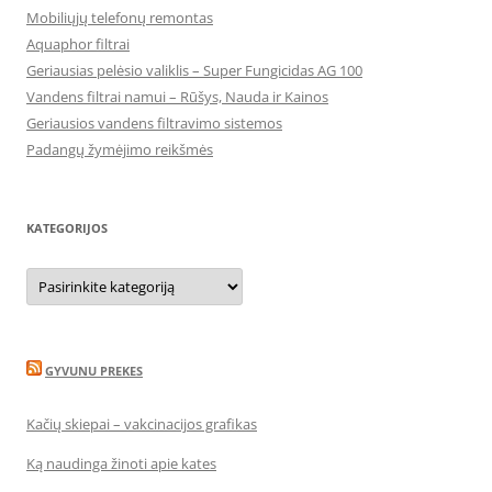
Mobiliųjų telefonų remontas
Aquaphor filtrai
Geriausias pelėsio valiklis – Super Fungicidas AG 100
Vandens filtrai namui – Rūšys, Nauda ir Kainos
Geriausios vandens filtravimo sistemos
Padangų žymėjimo reikšmės
KATEGORIJOS
Kategorijos
GYVUNU PREKES
Kačių skiepai – vakcinacijos grafikas
Ką naudinga žinoti apie kates