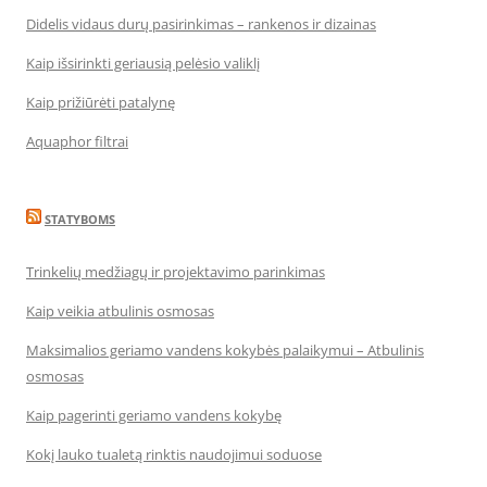
Didelis vidaus durų pasirinkimas – rankenos ir dizainas
Kaip išsirinkti geriausią pelėsio valiklį
Kaip prižiūrėti patalynę
Aquaphor filtrai
STATYBOMS
Trinkelių medžiagų ir projektavimo parinkimas
Kaip veikia atbulinis osmosas
Maksimalios geriamo vandens kokybės palaikymui – Atbulinis
osmosas
Kaip pagerinti geriamo vandens kokybę
Kokį lauko tualetą rinktis naudojimui soduose