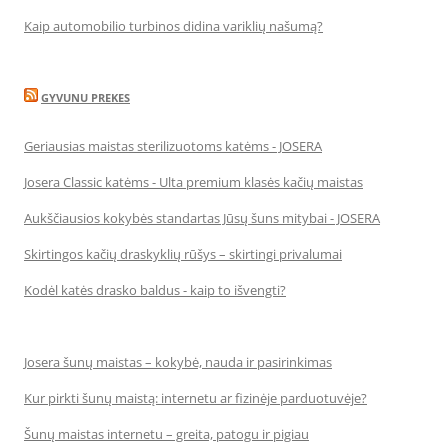
Kaip automobilio turbinos didina variklių našumą?
GYVUNU PREKES
Geriausias maistas sterilizuotoms katėms - JOSERA
Josera Classic katėms - Ulta premium klasės kačių maistas
Aukščiausios kokybės standartas Jūsų šuns mitybai - JOSERA
Skirtingos kačių draskyklių rūšys – skirtingi privalumai
Kodėl katės drasko baldus - kaip to išvengti?
Josera šunų maistas – kokybė, nauda ir pasirinkimas
Kur pirkti šunų maistą: internetu ar fizinėje parduotuvėje?
Šunų maistas internetu – greita, patogu ir pigiau