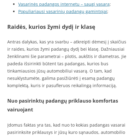
Vasarinės padangos internetu – saugi vasarą
;
Populiariausi vasarinių padangų gamintojai
;
Raidės, kurios žymi dydį ir klasę
Antras dalykas, kas yra svarbu – atkreipti dėmesį į skaičius
ir raides, kurios žymi padangų dydį bei klasę. Dažniausiai
ženklinami šie parametrai – plotis, aukštis ir diametras. Jie
padeda išsirinkti būtent tas padangas, kurios bus
tinkamiausios jūsų automobiliui vasarą. O tam, kad
nesuklystumėte, galima pasižiūrėti į esamą padangų
komplektą, kuris ir pasufleruos reikalingą informaciją.
Nuo pasirinktų padangų priklauso komfortas
vairuojant
Įdomus faktas yra tas, kad nuo to kokias padangas vasarai
pasirinksite priklausys ir jūsų kuro sąnaudos, automobilio