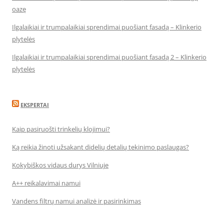
oazę
Ilgalaikiai ir trumpalaikiai sprendimai puošiant fasadą – Klinkerio
plytelės
Ilgalaikiai ir trumpalaikiai sprendimai puošiant fasadą 2 – Klinkerio
plytelės
EKSPERTAI
Kaip pasiruošti trinkelių klojimui?
Ką reikia žinoti užsakant didelių detalių tekinimo paslaugas?
Kokybiškos vidaus durys Vilniuje
A++ reikalavimai namui
Vandens filtrų namui analizė ir pasirinkimas