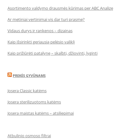
Asortimento valdymo drausmės kūrimas per ABC Analizę
Ar metiniai vertinimai vis dar turi prasmę?
Vidaus durys ir rankenos – dizainas
Kaip išsirinkti geriausią pelėsio valiklį
Kaip prižiūrėti patalynę – skalbti, džiovinti, lyginti
PREKĖS GYVŪNAMS
Josera Classic katėms
Josera sterilizuotoms katėms
Josera maistas katėms – atsiliepimai
Atbulinio osmoso filtrai