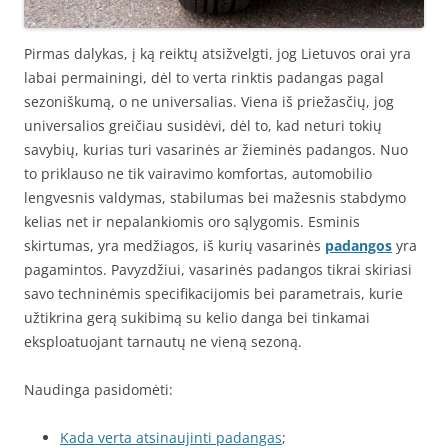
Pirmas dalykas, į ką reiktų atsižvelgti, jog Lietuvos orai yra
labai permainingi, dėl to verta rinktis padangas pagal
sezoniškumą, o ne universalias. Viena iš priežasčių, jog
universalios greičiau susidėvi, dėl to, kad neturi tokių
savybių, kurias turi vasarinės ar žieminės padangos. Nuo
to priklauso ne tik vairavimo komfortas, automobilio
lengvesnis valdymas, stabilumas bei mažesnis stabdymo
kelias net ir nepalankiomis oro sąlygomis. Esminis
skirtumas, yra medžiagos, iš kurių vasarinės
padangos
yra
pagamintos. Pavyzdžiui, vasarinės padangos tikrai skiriasi
savo techninėmis specifikacijomis bei parametrais, kurie
užtikrina gerą sukibimą su kelio danga bei tinkamai
eksploatuojant tarnautų ne vieną sezoną.
Naudinga pasidomėti:
Kada verta atsinaujinti padangas
;