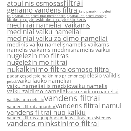
filtrai
atbulinis osmosas
geriamo vandens filtrai
kaip panaikinti pelesi
kaip panaikinti pelesi nuo medienos
kaip panaikinti pelesi vonioje
klinkerio plyteles
klinkerio plytos
klinkeris
mediniai nameliai vaikams
mediniai vaiku nameliai
mediniai vaiku zaidimo nameliai
medinis vaiku namelis
namelis vaikams
namelis vaikams medinis
namelis vaikui
nugelezinimo filtras
nugeležinimo filtrai
nukalkinimo filtrai
osmoso filtrai
pelesio valiklis
padangos
pelesio naikinimo priemones
vaiku lauko nameliai
pelesis
vaiku nameliai is medzio
vaiku namelis
vaiku zaidimo nameliai
vaiku zaidimu nameliai
vandens filtrai
valiklis nuo pelesio
vandens filtrai namui
vandens filtrai aquaphor
vandens filtrai nuo kalkiu
vandens filtras aquaphor
vandens filtravimo sistemos
vandens minkstinimo filtrai