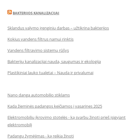
BAKTERIJOS KANALIZACIJAI
Sklandus valymo įrenginių darbas – užtikrina bakterijos
Kokius vandens filtrus namui rinktis
Vandens filtravimo sistemų rūšys
Bakterijų kanalizacijai nauda, saugumas ir ekologija
Plastikiniai lauko tualetai – Nauda ir privalumai
Nano danga automobilio stiklams
Kada žieminės padangos keičiamos į vasarines 2025
Elektromobilių įkrovimo stotelės - ką svarbu žinoti prieš įsigyjant
elektromobilį
Padangų žymėjimas - ką reikia žinoti