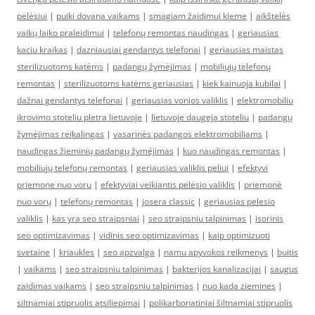
pelėsiui
|
puiki dovana vaikams
|
smagiam žaidimui kieme
|
aikštelės
vaikų laiko praleidimui
|
telefonų remontas naudingas
|
geriausias
kaciu kraikas
|
dazniausiai gendantys telefonai
|
geriausias maistas
sterilizuotoms katėms
|
padangų žymėjimas
|
mobiliųjų telefonų
remontas
|
sterilizuotoms katėms geriausias
|
kiek kainuoja kubilai
|
dažnai gendantys telefonai
|
geriausias vonios valiklis
|
elektromobiliu
ikrovimo stoteliu pletra lietuvoje
|
lietuvoje daugeja stoteliu
|
padangų
žymėjimas reikalingas
|
vasarinės padangos elektromobiliams
|
naudingas žieminių padangų žymėjimas
|
kuo naudingas remontas
|
mobiliųjų telefonų remontas
|
geriausias valiklis peliui
|
efektyvi
priemone nuo voru
|
efektyviai veikiantis pelėsio valiklis
|
priemonė
nuo vorų
|
telefonų remontas
|
josera classic
|
geriausias pelesio
valiklis
|
kas yra seo straipsniai
|
seo straipsniu talpinimas
|
isorinis
seo optimizavimas
|
vidinis seo optimizavimas
|
kaip optimizuoti
svetaine
|
kriaukles
|
seo apzvalga
|
namu apyvokos reikmenys
|
buitis
|
vaikams
|
seo straipsniu talpinimas
|
bakterijos kanalizacijai
|
saugus
zaidimas vaikams
|
seo straipsniu talpinimas
|
nuo kada ziemines
|
siltnamiai stipruolis atsiliepimai
|
polikarbonatiniai šiltnamiai stipruolis