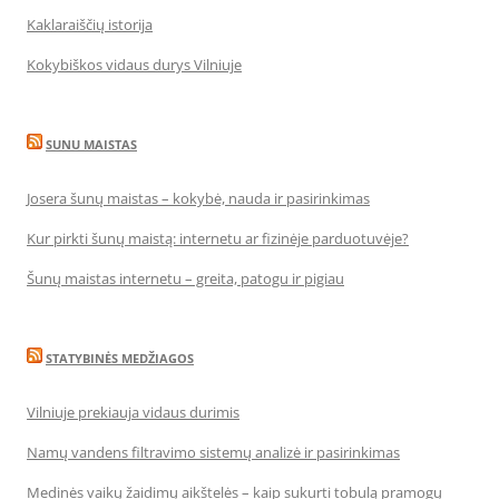
Kaklaraiščių istorija
Kokybiškos vidaus durys Vilniuje
SUNU MAISTAS
Josera šunų maistas – kokybė, nauda ir pasirinkimas
Kur pirkti šunų maistą: internetu ar fizinėje parduotuvėje?
Šunų maistas internetu – greita, patogu ir pigiau
STATYBINĖS MEDŽIAGOS
Vilniuje prekiauja vidaus durimis
Namų vandens filtravimo sistemų analizė ir pasirinkimas
Medinės vaikų žaidimų aikštelės – kaip sukurti tobulą pramogų