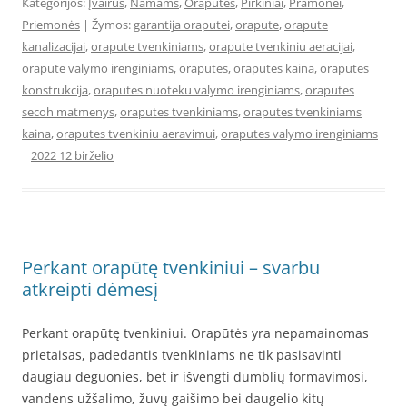
Kategorijos:
Įvairūs
,
Namams
,
Orapūtės
,
Pirkiniai
,
Pramonei
,
Priemonės
| Žymos:
garantija oraputei
,
orapute
,
orapute
kanalizacijai
,
orapute tvenkiniams
,
orapute tvenkiniu aeracijai
,
orapute valymo irenginiams
,
oraputes
,
oraputes kaina
,
oraputes
konstrukcija
,
oraputes nuoteku valymo irenginiams
,
oraputes
secoh matmenys
,
oraputes tvenkiniams
,
oraputes tvenkiniams
kaina
,
oraputes tvenkiniu aeravimui
,
oraputes valymo irenginiams
|
2022 12 birželio
Perkant orapūtę tvenkiniui – svarbu
atkreipti dėmesį
Perkant orapūtę tvenkiniui. Orapūtės yra nepamainomas
prietaisas, padedantis tvenkiniams ne tik pasisavinti
daugiau deguonies, bet ir išvengti dumblių formavimosi,
vandens užšalimo, žuvų gaišimo bei daugelio kitų