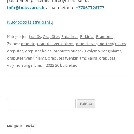
pasidomėti prekėmis nurodytu el. paštu:
info@buksvarus.lt
arba telefonu:
+37067726777
.
Nuorodos iš straipsnių
Kategorijos:
Įvairūs
,
Orapūtės
,
Patarimai
,
Pirkiniai
,
Pramonei
|
Žymos:
orapute
,
orapute tvenkiniams
,
orapute valymo irenginiams
,
oraputes
,
oraputes kaina
,
oraputes nuoteku valymo irenginiams
,
oraputes tvenkiniams
,
oraputes tvenkiniams kaina
,
oraputes
valymo irenginiams
|
2022 26 balandžio
Ieškoti:
NAUJAUSI ĮRAŠAI