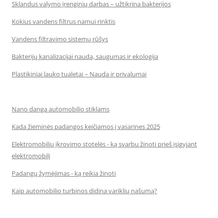
Sklandus valymo įrenginių darbas – užtikrina bakterijos
Kokius vandens filtrus namui rinktis
Vandens filtravimo sistemų rūšys
Bakterijų kanalizacijai nauda, saugumas ir ekologija
Plastikiniai lauko tualetai – Nauda ir privalumai
Nano danga automobilio stiklams
Kada žieminės padangos keičiamos į vasarines 2025
Elektromobilių įkrovimo stotelės - ką svarbu žinoti prieš įsigyjant
elektromobilį
Padangų žymėjimas - ką reikia žinoti
Kaip automobilio turbinos didina variklių našumą?