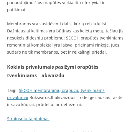
panaudojimo šios orapūtės veikia itin efektyviai ir
patikimai.
Membranos yra susidėvinti dalis, kurią reikia keisti.
Dažniausiai keitimas yra būtinas kas keletą metų, tačiau jis
nesukels didesnių problemų: SECOH orapūtės tvenkiniams
remontiniai komplektai yra laisvai prieinami rinkoje. Juos
sudaro ne tik membranos, bet ir reikalingi priedai.
Kokiais privalumais pasižymi orapūtės
tvenkiniams – akivaizdu
Taigi,
SECOH membraninių orapūčių tvenkiniams
privalumai
Buksvarus.lt akivaizdūs. Todėl geriausias rasite
ir savo kūdrai, prūdeliui ar net ežerui.
Straipsniu talpinimas