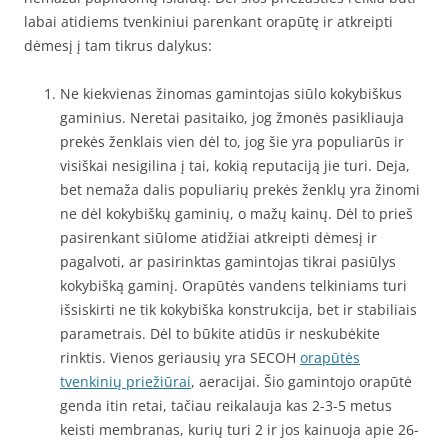
labai atidiems tvenkiniui parenkant orapūtę ir atkreipti
dėmesį į tam tikrus dalykus:
Ne kiekvienas žinomas gamintojas siūlo kokybiškus
gaminius. Neretai pasitaiko, jog žmonės pasikliauja
prekės ženklais vien dėl to, jog šie yra populiarūs ir
visiškai nesigilina į tai, kokią reputaciją jie turi. Deja,
bet nemaža dalis populiarių prekės ženklų yra žinomi
ne dėl kokybiškų gaminių, o mažų kainų. Dėl to prieš
pasirenkant siūlome atidžiai atkreipti dėmesį ir
pagalvoti, ar pasirinktas gamintojas tikrai pasiūlys
kokybišką gaminį. Orapūtės vandens telkiniams turi
išsiskirti ne tik kokybiška konstrukcija, bet ir stabiliais
parametrais. Dėl to būkite atidūs ir neskubėkite
rinktis. Vienos geriausių yra SECOH
orapūtės
tvenkinių priežiūrai
, aeracijai. Šio gamintojo orapūtė
genda itin retai, tačiau reikalauja kas 2-3-5 metus
keisti membranas, kurių turi 2 ir jos kainuoja apie 26-