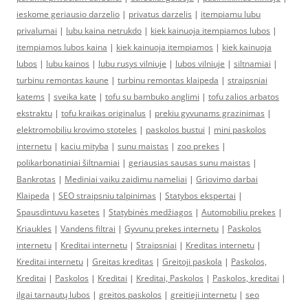
ieskome geriausio darzelio
|
privatus darzelis
|
itempiamu lubu
privalumai
|
lubu kaina netrukdo
|
kiek kainuoja itempiamos lubos
|
itempiamos lubos kaina
|
kiek kainuoja itempiamos
|
kiek kainuoja
lubos
|
lubu kainos
|
lubu rusys vilniuje
|
lubos vilniuje
|
siltnamiai
|
turbinu remontas kaune
|
turbinu remontas klaipeda
|
straipsniai
katems
|
sveika kate
|
tofu su bambuko anglimi
|
tofu zalios arbatos
ekstraktu
|
tofu kraikas originalus
|
prekiu gyvunams grazinimas
|
elektromobiliu krovimo stoteles
|
paskolos bustui
|
mini paskolos
internetu
|
kaciu mityba
|
sunu maistas
|
zoo prekes
|
polikarbonatiniai šiltnamiai
|
geriausias sausas sunu maistas
|
Bankrotas
|
Mediniai vaiku zaidimu nameliai
|
Griovimo darbai
Klaipeda
|
SEO straipsniu talpinimas
|
Statybos ekspertai
|
Spausdintuvu kasetes
|
Statybinės medžiagos
|
Automobiliu prekes
|
Kriaukles
|
Vandens filtrai
|
Gyvunu prekes internetu
|
Paskolos
internetu
|
Kreditai internetu
|
Straipsniai
|
Kreditas internetu
|
Kreditai internetu
|
Greitas kreditas
|
Greitoji paskola
|
Paskolos,
Kreditai
|
Paskolos
|
Kreditai
|
Kreditai, Paskolos
|
Paskolos, kreditai
|
ilgai tarnautų lubos
|
greitos paskolos
|
greitieji internetu
|
seo