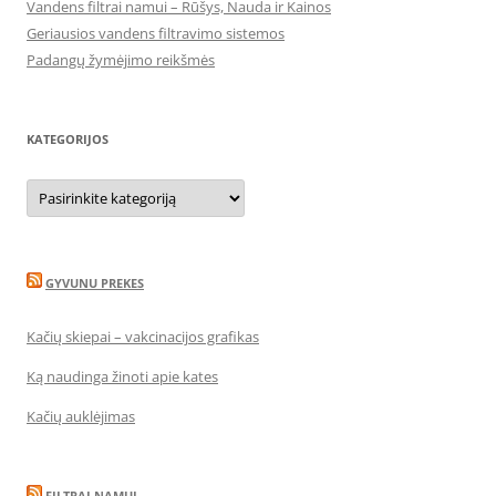
Vandens filtrai namui – Rūšys, Nauda ir Kainos
Geriausios vandens filtravimo sistemos
Padangų žymėjimo reikšmės
KATEGORIJOS
Kategorijos
GYVUNU PREKES
Kačių skiepai – vakcinacijos grafikas
Ką naudinga žinoti apie kates
Kačių auklėjimas
FILTRAI NAMUI