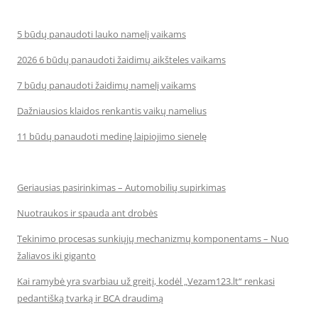
5 būdų panaudoti lauko namelį vaikams
2026 6 būdų panaudoti žaidimų aikšteles vaikams
7 būdų panaudoti žaidimų namelį vaikams
Dažniausios klaidos renkantis vaikų namelius
11 būdų panaudoti medinę laipiojimo sienelę
Geriausias pasirinkimas – Automobilių supirkimas
Nuotraukos ir spauda ant drobės
Tekinimo procesas sunkiųjų mechanizmų komponentams – Nuo
žaliavos iki giganto
Kai ramybė yra svarbiau už greitį, kodėl „Vezam123.lt“ renkasi
pedantišką tvarką ir BCA draudimą