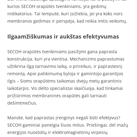
kurios SECOH orapūtės tvenkiniams, yra gedimų
indikatorius. Tai lemputė, kuri įsižiebia, jei yra koks nors
membranos gedimas ir perspėja, kad reikia imtis veiksmų.
Ilgaamžiškumas ir aukštas efektyvumas
SECOH orapūtės tvenkiniams pasižymi gana paprasta
konstrukcija, kuri yra vientisa. Mechanizmo paprastumas
užtikrina ilgą tarnavimo laiką, o prireikus, ir paprastesnį
remontą. Apie patikimumą byloja ir gamintojo garantijos
ilgis – šioms orapūtėms taikomas dvejų metų garantinis
laikotarpis. Vis dėlto specialistai skaičiuoja, kad tinkamai
prižiūrimos membraninės orapūtės gali tarnauti
dešimtmečius.
Manote, kad paprastas įrenginys negali būti efektyvus?
SECOH gaminiai paneigia šiuos mitus. Priešingai, dėl mažų
energijos nuostolių ir elektromagnetinių virpesių