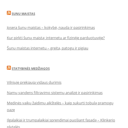
SUNU MAISTAS
Josera šunų maistas – kokybė, nauda ir pasirinkimas
Kur pirkti šunų maistą: internetu ar fizinėje parduotuvėje?
Šunų maistas internetu – greita, patogu ir pigiau
STATYBINĖS MEDŽIAGOS
Vilniuje prekiauja vidaus durimis
Namų vandens filtravimo sistemų analizė ir pasirinkimas
Medinės vaikų žaidimų aikštelės – kaip sukurti tobulą pramogų
oazę
Ilgalaikiai ir trumpalaikiai sprendimai puošiant fasadą – Klinkerio
plytelės