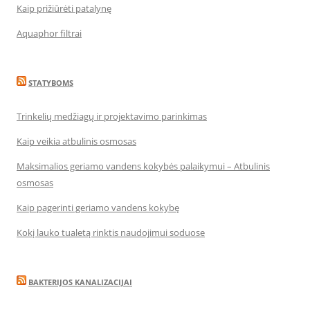
Kaip prižiūrėti patalynę
Aquaphor filtrai
STATYBOMS
Trinkelių medžiagų ir projektavimo parinkimas
Kaip veikia atbulinis osmosas
Maksimalios geriamo vandens kokybės palaikymui – Atbulinis
osmosas
Kaip pagerinti geriamo vandens kokybę
Kokį lauko tualetą rinktis naudojimui soduose
BAKTERIJOS KANALIZACIJAI