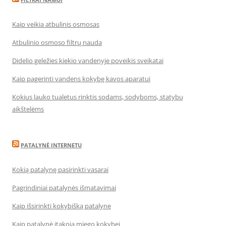
Kaip veikia atbulinis osmosas
Atbulinio osmoso filtrų nauda
Didelio geležies kiekio vandenyje poveikis sveikatai
Kaip pagerinti vandens kokybę kavos aparatui
Kokius lauko tualetus rinktis sodams, sodyboms, statybų
aikštelėms
PATALYNĖ INTERNETU
Kokią patalynę pasirinkti vasarai
Pagrindiniai patalynės išmatavimai
Kaip išsirinkti kokybišką patalynę
Kaip patalynė įtakoja miego kokybei