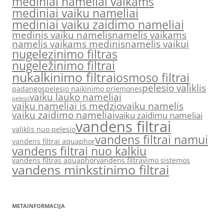
mediniai nameliai vaikams
mediniai vaiku nameliai
mediniai vaiku zaidimo nameliai
medinis vaiku namelis
namelis vaikams
namelis vaikams medinis
namelis vaikui
nugelezinimo filtras
nugeležinimo filtrai
nukalkinimo filtrai
osmoso filtrai
pelesio valiklis
padangos
pelesio naikinimo priemones
vaiku lauko nameliai
pelesis
vaiku nameliai is medzio
vaiku namelis
vaiku zaidimo nameliai
vaiku zaidimu nameliai
vandens filtrai
valiklis nuo pelesio
vandens filtrai namui
vandens filtrai aquaphor
vandens filtrai nuo kalkiu
vandens filtras aquaphor
vandens filtravimo sistemos
vandens minkstinimo filtrai
METAINFORMACIJA