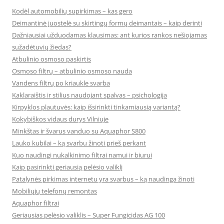
Kodėl automobilių supirkimas – kas gero
Deimantinė juostelė su skirtingų formų deimantais – kaip derinti
Dažniausiai užduodamas klausimas: ant kurios rankos nešiojamas
sužadėtuvių žiedas?
Atbulinio osmoso paskirtis
Osmoso filtrų – atbulinio osmoso nauda
Vandens filtrų po kriaukle svarba
Kaklaraištis ir stilius naudojant spalvas – psichologija
Kirpyklos plautuvės: kaip išsirinkti tinkamiausią variantą?
Kokybiškos vidaus durys Vilniuje
Minkštas ir švarus vanduo su Aquaphor S800
Lauko kubilai – ką svarbu žinoti prieš perkant
Kuo naudingi nukalkinimo filtrai namui ir biurui
Kaip pasirinkti geriausią pelėsio valiklį
Patalynės pirkimas internetu yra svarbus – ką naudinga žinoti
Mobiliųjų telefonų remontas
Aquaphor filtrai
Geriausias pelėsio valiklis – Super Fungicidas AG 100