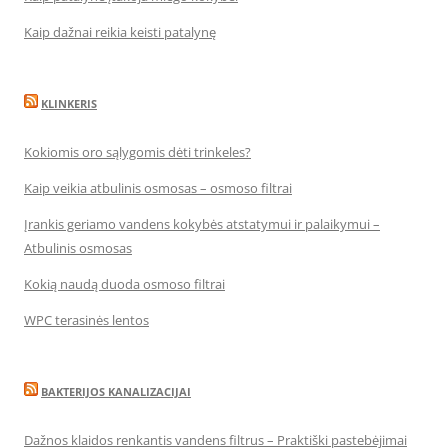
Kaip dažnai reikia keisti patalynę
KLINKERIS
Kokiomis oro sąlygomis dėti trinkeles?
Kaip veikia atbulinis osmosas – osmoso filtrai
Įrankis geriamo vandens kokybės atstatymui ir palaikymui –
Atbulinis osmosas
Kokią naudą duoda osmoso filtrai
WPC terasinės lentos
BAKTERIJOS KANALIZACIJAI
Dažnos klaidos renkantis vandens filtrus – Praktiški pastebėjimai