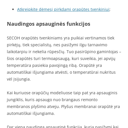
Atkreipkite dėmesį pirkdami orapūtes tvenkiniui
;
Naudingos apsauginės funkcijos
SECOH orapūtės tvenkiniams yra puikiai vertinamos tiek
pirkėjų, tiek specialistų, nes pasižymi ilgu tarnavimo
laikotarpiu ir nekelia rūpesčių. Tuo pasirūpino gamintojas –
šios orapūtės turi termoapsaugą, kuri suveikia, jei apvijų
temperatūra pasiekia pavojingą ribą. Orapūtė yra
automatiškai išjungiama atvėsti, o temperatūrai nukritus
vėl įsijungia.
Kai kuriuose orapūčių modeliuose taip pat yra apsauginis
jungiklis, kuris apsaugo nuo brangaus remonto
membranos plyšimo atveju. Plyšus membranai orapūtė yra
automatiškai išjungiama.
Dar viena naudinga apsauginė funkcija, kuria pasižymi kai