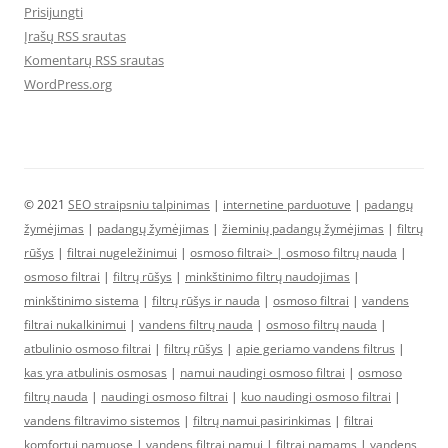
Prisijungti
Įrašų RSS srautas
Komentarų RSS srautas
WordPress.org
© 2021
SEO straipsniu talpinimas
|
internetine parduotuve
|
padangų
žymėjimas
|
padangų žymėjimas
|
žieminių padangų žymėjimas
|
filtrų
rūšys
|
filtrai nugeležinimui
|
osmoso filtrai> |
osmoso filtrų nauda
|
osmoso filtrai
|
filtrų rūšys
|
minkštinimo filtrų naudojimas
|
minkštinimo sistema
|
filtrų rūšys ir nauda
|
osmoso filtrai
|
vandens
filtrai nukalkinimui
|
vandens filtrų nauda
|
osmoso filtrų nauda
|
atbulinio osmoso filtrai
|
filtrų rūšys
|
apie geriamo vandens filtrus
|
kas yra atbulinis osmosas
|
namui naudingi osmoso filtrai
|
osmoso
filtrų nauda
|
naudingi osmoso filtrai
|
kuo naudingi osmoso filtrai
|
vandens filtravimo sistemos
|
filtrų namui pasirinkimas
|
filtrai
komfortui namuose
|
vandens filtrai namui
|
filtrai namams
|
vandens