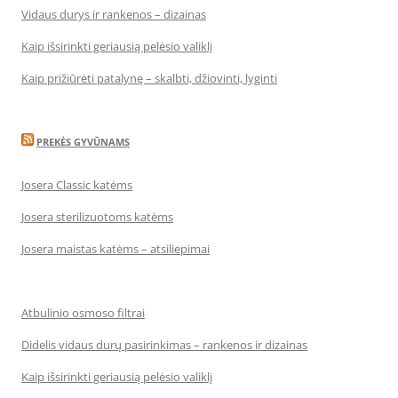
Vidaus durys ir rankenos – dizainas
Kaip išsirinkti geriausią pelėsio valiklį
Kaip prižiūrėti patalynę – skalbti, džiovinti, lyginti
PREKĖS GYVŪNAMS
Josera Classic katėms
Josera sterilizuotoms katėms
Josera maistas katėms – atsiliepimai
Atbulinio osmoso filtrai
Didelis vidaus durų pasirinkimas – rankenos ir dizainas
Kaip išsirinkti geriausią pelėsio valiklį