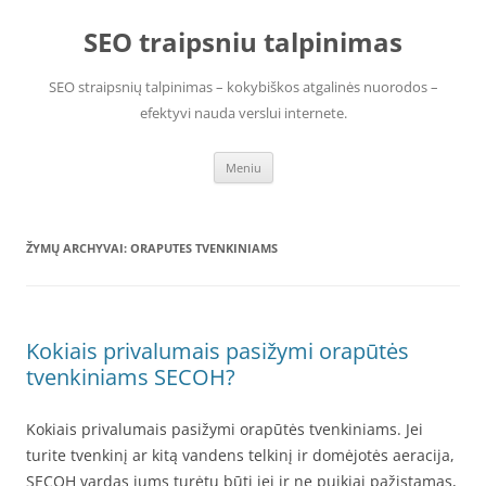
Pereiti
prie
SEO traipsniu talpinimas
turinio
SEO straipsnių talpinimas – kokybiškos atgalinės nuorodos –
efektyvi nauda verslui internete.
Meniu
ŽYMŲ ARCHYVAI:
ORAPUTES TVENKINIAMS
Kokiais privalumais pasižymi orapūtės
tvenkiniams SECOH?
Kokiais privalumais pasižymi orapūtės tvenkiniams. Jei
turite tvenkinį ar kitą vandens telkinį ir domėjotės aeracija,
SECOH vardas jums turėtų būti jei ir ne puikiai pažįstamas,