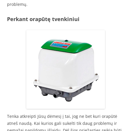
problemų.
Perkant orapūtę tvenkiniui
Tenka atkreipti Jūsų dėmesį į tai, jog ne bet kuri orapūtė
atneš naudą. Kai kurios gali sukelti tik daug problemų ir
nemažai papildomų išlaidų. Dėl šios priežasties reikia būti