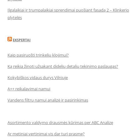
Ilgalaikiai ir trumpalaikiai sprendimai puošiant fasadą 2 – Klinkerio
plytelės
EKSPERTAI
Kaip pasiruošti trinkelių klojimui?
Ką reikia žinoti užsakant didelių detalių tekinimo paslaugas?
Kokybiškos vidaus durys Vilniuje
A++ reikalavimai namui
Vandens filtrų namui analizė ir pasirinkimas
Asortimento valdymo drausmės kūrimas per ABC Analizę
Ar metiniai vertinimai vis dar turi prasmę?