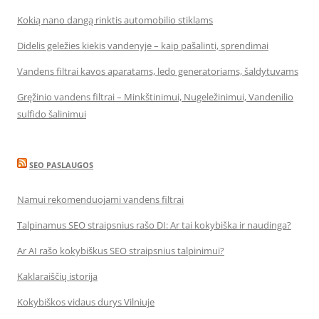
Kokią nano dangą rinktis automobilio stiklams
Didelis geležies kiekis vandenyje – kaip pašalinti, sprendimai
Vandens filtrai kavos aparatams, ledo generatoriams, šaldytuvams
Gręžinio vandens filtrai – Minkštinimui, Nugeležinimui, Vandenilio
sulfido šalinimui
SEO PASLAUGOS
Namui rekomenduojami vandens filtrai
Talpinamus SEO straipsnius rašo DI: Ar tai kokybiška ir naudinga?
Ar AI rašo kokybiškus SEO straipsnius talpinimui?
Kaklaraiščių istorija
Kokybiškos vidaus durys Vilniuje