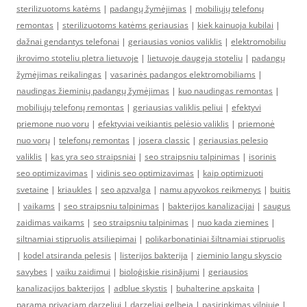
sterilizuotoms katėms
|
padangų žymėjimas
|
mobiliųjų telefonų
remontas
|
sterilizuotoms katėms geriausias
|
kiek kainuoja kubilai
|
dažnai gendantys telefonai
|
geriausias vonios valiklis
|
elektromobiliu
ikrovimo stoteliu pletra lietuvoje
|
lietuvoje daugeja stoteliu
|
padangų
žymėjimas reikalingas
|
vasarinės padangos elektromobiliams
|
naudingas žieminių padangų žymėjimas
|
kuo naudingas remontas
|
mobiliųjų telefonų remontas
|
geriausias valiklis peliui
|
efektyvi
priemone nuo voru
|
efektyviai veikiantis pelėsio valiklis
|
priemonė
nuo vorų
|
telefonų remontas
|
josera classic
|
geriausias pelesio
valiklis
|
kas yra seo straipsniai
|
seo straipsniu talpinimas
|
isorinis
seo optimizavimas
|
vidinis seo optimizavimas
|
kaip optimizuoti
svetaine
|
kriaukles
|
seo apzvalga
|
namu apyvokos reikmenys
|
buitis
|
vaikams
|
seo straipsniu talpinimas
|
bakterijos kanalizacijai
|
saugus
zaidimas vaikams
|
seo straipsniu talpinimas
|
nuo kada ziemines
|
siltnamiai stipruolis atsiliepimai
|
polikarbonatiniai šiltnamiai stipruolis
|
kodel atsiranda pelesis
|
listerijos bakterija
|
zieminio langu skyscio
savybes
|
vaiku zaidimui
|
bioloģiskie risinājumi
|
geriausios
kanalizacijos bakterijos
|
adblue skystis
|
buhalterine apskaita
|
parama privaciam darzeliui
|
darzeliai gelbeja
|
pasirinkimas vilniuje
|