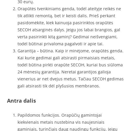
30 eurų.
Orapūtės tvenkiniams genda, todėl ateityje reikės ne
tik atlikti remontą, bet ir keisti dalis. Prieš perkant
pasidomėkite, kiek kainuoja pasirinktos orapūtės
SECOH atsarginės dalys. Jeigu jos labai brangios, gal
verta pasirinkti kitą gaminį? Gedimai neišvengiami,
todėl būtinai privaloma pagalvoti ir apie tai.
Garantija – būtina. Kaip ir minėjome, orapūtės genda.
Kai kurie gedimai gali atsirasti pirmaisiais metais,
todėl būtina pirkti orapūte SECOH, kuriai bus siūloma
24 mėnesių garantija. Neretai garantijos galioja
vienerius ar net dvejus metus. Tačiau SECOH gedimas
gali atsirasti tik dėl plyšusios membranos.
Antra dalis
Papildomos funkcijos. Orapūčių gamintojai
kiekvienais metais nustebina vis naujesniais
gaminiais, turinčiais daug naudingų funkcijų. Jeigu