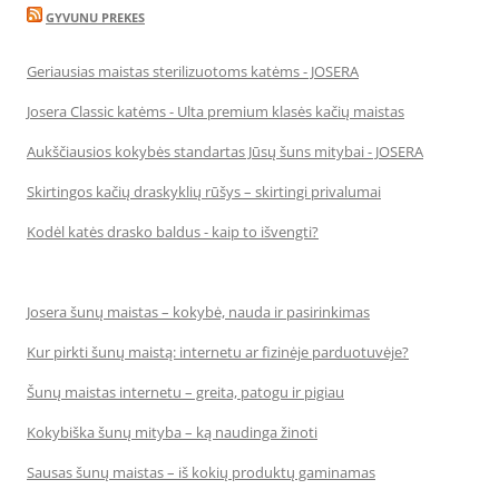
GYVUNU PREKES
Geriausias maistas sterilizuotoms katėms - JOSERA
Josera Classic katėms - Ulta premium klasės kačių maistas
Aukščiausios kokybės standartas Jūsų šuns mitybai - JOSERA
Skirtingos kačių draskyklių rūšys – skirtingi privalumai
Kodėl katės drasko baldus - kaip to išvengti?
Josera šunų maistas – kokybė, nauda ir pasirinkimas
Kur pirkti šunų maistą: internetu ar fizinėje parduotuvėje?
Šunų maistas internetu – greita, patogu ir pigiau
Kokybiška šunų mityba – ką naudinga žinoti
Sausas šunų maistas – iš kokių produktų gaminamas