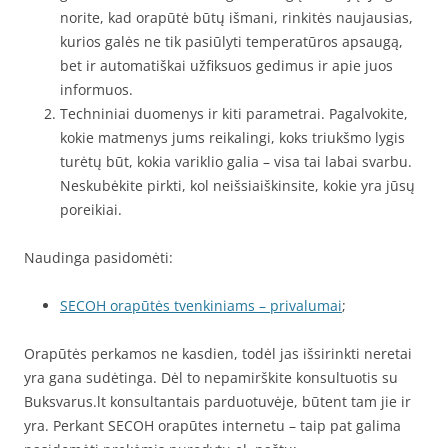
norite, kad orapūtė būtų išmani, rinkitės naujausias,
kurios galės ne tik pasiūlyti temperatūros apsaugą,
bet ir automatiškai užfiksuos gedimus ir apie juos
informuos.
Techniniai duomenys ir kiti parametrai. Pagalvokite,
kokie matmenys jums reikalingi, koks triukšmo lygis
turėtų būt, kokia variklio galia – visa tai labai svarbu.
Neskubėkite pirkti, kol neišsiaiškinsite, kokie yra jūsų
poreikiai.
Naudinga pasidomėti:
SECOH orapūtės tvenkiniams – privalumai
;
Orapūtės perkamos ne kasdien, todėl jas išsirinkti neretai
yra gana sudėtinga. Dėl to nepamirškite konsultuotis su
Buksvarus.lt konsultantais parduotuvėje, būtent tam jie ir
yra. Perkant SECOH orapūtes internetu – taip pat galima