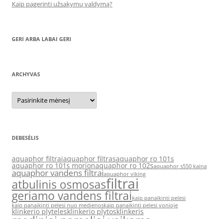
Kaip pagerinti užsakymų valdymą?
GERI ARBA LABAI GERI
ARCHYVAS
Archyvas
DEBESĖLIS
aquaphor filtrai
aquaphor filtras
aquaphor ro 101s
aquaphor ro 101s morion
aquaphor ro 102s
aquaphor s550 kaina
aquaphor vandens filtrai
aquaphor viking
filtrai
atbulinis osmosas
geriamo vandens filtrai
kaip panaikinti pelesi
kaip panaikinti pelesi nuo medienos
kaip panaikinti pelesi vonioje
klinkerio plyteles
klinkerio plytos
klinkeris