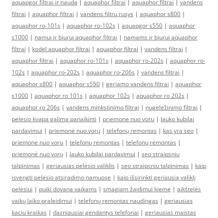
aquapgor filtrai ir nauda
|
aquaphor filtrai
|
aquaphor filtrai
|
vandens
filtrai
|
aquaphor filtrai
|
vandens filtru rusys
|
aquaphor s800
|
aquaphor ro-101s
|
aquaphor ro-102s
|
aquapgor s550
|
aquaphor
s1000
|
namui ir biurui aquaphor filtrai
|
namams ir biurui aquaphor
filtrai
|
kodel aquaphor filtrai
|
aquaphor filtrai
|
vandens filtrai
|
aquaphor filtrai
|
aquaphor ro-101s
|
aquaphor ro-202s
|
aquaphor ro-
102s
|
aquaphor ro-202s
|
aquaphor ro-206s
|
vandens filtrai
|
aquaphor s800
|
aquaphor s550
|
geriamo vandens filtrai
|
aquaphor
s1000
|
aquaphor ro 101s
|
aquaphor 102s
|
aquaphor ro 202s
|
aquaphor ro 206s
|
vandens minkstinimo filtrai
|
nugeležinimo filtrai
|
pelesio kvapa galima panaikinti
|
priemone nuo voru
|
lauko kubilai
pardavimui
|
priemonė nuo vorų
|
telefonų remontas
|
kas yra seo
|
priemone nuo voru
|
telefonų remontas
|
telefonų remontas
|
priemonė nuo vorų
|
lauko kubilai pardavimui
|
seo straipsniu
talpinimas
|
geriausias pelėsio valiklis
|
seo straipsniu talpinimas
|
kaip
isvengti pelesio atsiradimo namuose
|
kaip išsirinkti geriausią valiklį
pelėsiui
|
puiki dovana vaikams
|
smagiam žaidimui kieme
|
aikštelės
vaikų laiko praleidimui
|
telefonų remontas naudingas
|
geriausias
kaciu kraikas
|
dazniausiai gendantys telefonai
|
geriausias maistas