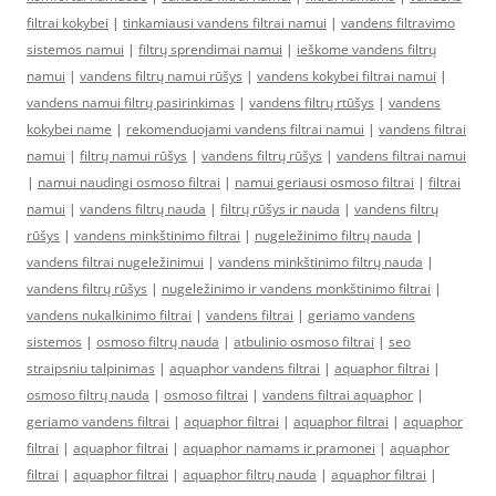
filtrai kokybei
|
tinkamiausi vandens filtrai namui
|
vandens filtravimo
sistemos namui
|
filtrų sprendimai namui
|
ieškome vandens filtrų
namui
|
vandens filtrų namui rūšys
|
vandens kokybei filtrai namui
|
vandens namui filtrų pasirinkimas
|
vandens filtrų rtūšys
|
vandens
kokybei name
|
rekomenduojami vandens filtrai namui
|
vandens filtrai
namui
|
filtrų namui rūšys
|
vandens filtrų rūšys
|
vandens filtrai namui
|
namui naudingi osmoso filtrai
|
namui geriausi osmoso filtrai
|
filtrai
namui
|
vandens filtrų nauda
|
filtrų rūšys ir nauda
|
vandens filtrų
rūšys
|
vandens minkštinimo filtrai
|
nugeležinimo filtrų nauda
|
vandens filtrai nugeležinimui
|
vandens minkštinimo filtrų nauda
|
vandens filtrų rūšys
|
nugeležinimo ir vandens monkštinimo filtrai
|
vandens nukalkinimo filtrai
|
vandens filtrai
|
geriamo vandens
sistemos
|
osmoso filtrų nauda
|
atbulinio osmoso filtrai
|
seo
straipsniu talpinimas
|
aquaphor vandens filtrai
|
aquaphor filtrai
|
osmoso filtrų nauda
|
osmoso filtrai
|
vandens filtrai aquaphor
|
geriamo vandens filtrai
|
aquaphor filtrai
|
aquaphor filtrai
|
aquaphor
filtrai
|
aquaphor filtrai
|
aquaphor namams ir pramonei
|
aquaphor
filtrai
|
aquaphor filtrai
|
aquaphor filtrų nauda
|
aquaphor filtrai
|