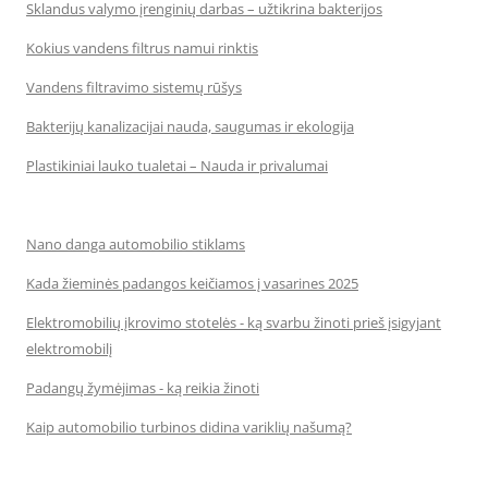
Sklandus valymo įrenginių darbas – užtikrina bakterijos
Kokius vandens filtrus namui rinktis
Vandens filtravimo sistemų rūšys
Bakterijų kanalizacijai nauda, saugumas ir ekologija
Plastikiniai lauko tualetai – Nauda ir privalumai
Nano danga automobilio stiklams
Kada žieminės padangos keičiamos į vasarines 2025
Elektromobilių įkrovimo stotelės - ką svarbu žinoti prieš įsigyjant
elektromobilį
Padangų žymėjimas - ką reikia žinoti
Kaip automobilio turbinos didina variklių našumą?