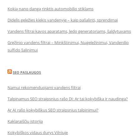
Kokią nano dangą rinktis automobilio stiklams
Didelis geležies kiekis vandenyje – kaip pašalinti, sprendimai
Vandens filtrai kavos aparatams, ledo generatoriams, šaldytuvams
Gręžinio vandens filtrai – Minkštinimui, Nugeležinimui, Vandenilio
sulfido šalinimui
SEO PASLAUGOS
Namui rekomenduojami vandens filtrai
Talpinamus SEO straipsnius rašo DI: Ar tai kokybiška ir naudinga?
Ar AI rašo kokybiškus SEO straipsnius talpinimui?
Kaklaraiščių istorija
Kokybiškos vidaus durys Vilniuje