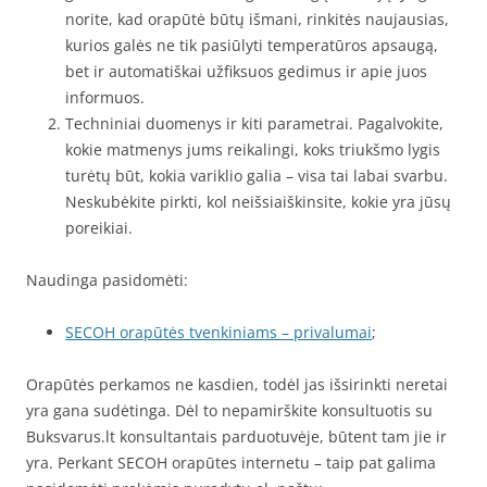
norite, kad orapūtė būtų išmani, rinkitės naujausias,
kurios galės ne tik pasiūlyti temperatūros apsaugą,
bet ir automatiškai užfiksuos gedimus ir apie juos
informuos.
Techniniai duomenys ir kiti parametrai. Pagalvokite,
kokie matmenys jums reikalingi, koks triukšmo lygis
turėtų būt, kokia variklio galia – visa tai labai svarbu.
Neskubėkite pirkti, kol neišsiaiškinsite, kokie yra jūsų
poreikiai.
Naudinga pasidomėti:
SECOH orapūtės tvenkiniams – privalumai
;
Orapūtės perkamos ne kasdien, todėl jas išsirinkti neretai
yra gana sudėtinga. Dėl to nepamirškite konsultuotis su
Buksvarus.lt konsultantais parduotuvėje, būtent tam jie ir
yra. Perkant SECOH orapūtes internetu – taip pat galima