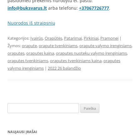
pasidomėti prekėmis nurodytu el. paštu:
info@buksvarus.lt
arba telefonu:
+37067726777
.
Nuorodos iš straipsnių
Kategorijos:
Įvairūs
,
Orapūtės
,
Patarimai
,
Pirkiniai
,
Pramonei
|
Žymos:
orapute
,
orapute tvenkiniams
,
orapute valymo irenginiams
,
oraputes
,
oraputes kaina
,
oraputes nuoteku valymo irenginiams
,
oraputes tvenkiniams
,
oraputes tvenkiniams kaina
,
oraputes
valymo irenginiams
|
2022 26 balandžio
Ieškoti:
NAUJAUSI ĮRAŠAI