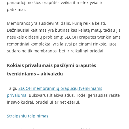
panaudojimo šios orapūtės veikia itin efektyviai ir
patikimai.
Membranos yra susidėvinti dalis, kurią reikia keisti.
Dažniausiai keitimas yra būtinas kas keletą metų, tačiau jis
nesukels didesnių problemų: SECOH orapūtės tvenkiniams
remontiniai komplektai yra laisvai prieinami rinkoje. Juos
sudaro ne tik membranos, bet ir reikalingi priedai.
Kokiais privalumais pasižymi orapūtės
tvenkiniams – akivaizdu
Taigi,
SECOH membraninių orapūčių tvenkiniams
privalumai
Buksvarus.lt akivaizdūs. Todėl geriausias rasite
ir savo kūdrai, prūdeliui ar net ežerui.
Straipsniu talpinimas