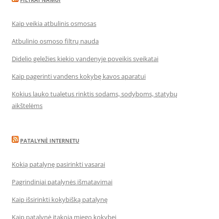
Kaip veikia atbulinis osmosas
Atbulinio osmoso filtrų nauda
Didelio geležies kiekio vandenyje poveikis sveikatai
Kaip pagerinti vandens kokybę kavos aparatui
Kokius lauko tualetus rinktis sodams, sodyboms, statybų
aikštelėms
PATALYNĖ INTERNETU
Kokią patalynę pasirinkti vasarai
Pagrindiniai patalynės išmatavimai
Kaip išsirinkti kokybišką patalynę
Kaip patalynė įtakoja miego kokybei