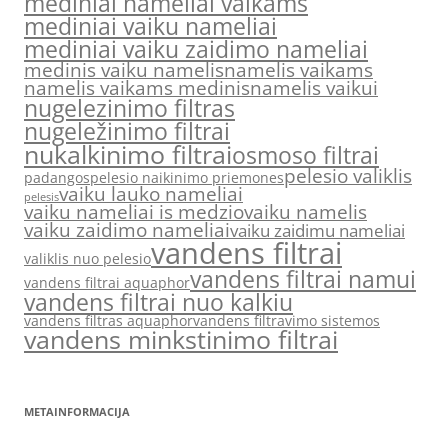
mediniai nameliai vaikams
mediniai vaiku nameliai
mediniai vaiku zaidimo nameliai
medinis vaiku namelis
namelis vaikams
namelis vaikams medinis
namelis vaikui
nugelezinimo filtras
nugeležinimo filtrai
nukalkinimo filtrai
osmoso filtrai
pelesio valiklis
padangos
pelesio naikinimo priemones
vaiku lauko nameliai
pelesis
vaiku nameliai is medzio
vaiku namelis
vaiku zaidimo nameliai
vaiku zaidimu nameliai
vandens filtrai
valiklis nuo pelesio
vandens filtrai namui
vandens filtrai aquaphor
vandens filtrai nuo kalkiu
vandens filtras aquaphor
vandens filtravimo sistemos
vandens minkstinimo filtrai
METAINFORMACIJA