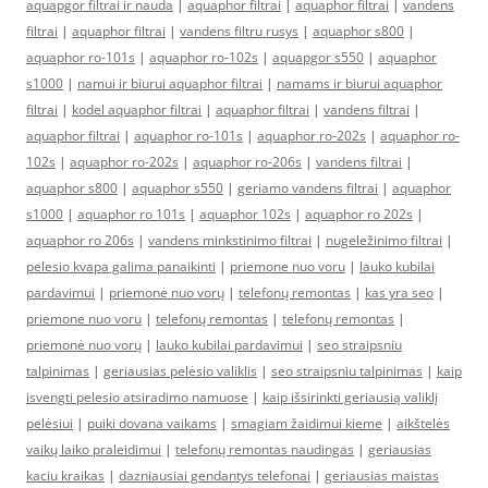
aquapgor filtrai ir nauda
|
aquaphor filtrai
|
aquaphor filtrai
|
vandens
filtrai
|
aquaphor filtrai
|
vandens filtru rusys
|
aquaphor s800
|
aquaphor ro-101s
|
aquaphor ro-102s
|
aquapgor s550
|
aquaphor
s1000
|
namui ir biurui aquaphor filtrai
|
namams ir biurui aquaphor
filtrai
|
kodel aquaphor filtrai
|
aquaphor filtrai
|
vandens filtrai
|
aquaphor filtrai
|
aquaphor ro-101s
|
aquaphor ro-202s
|
aquaphor ro-
102s
|
aquaphor ro-202s
|
aquaphor ro-206s
|
vandens filtrai
|
aquaphor s800
|
aquaphor s550
|
geriamo vandens filtrai
|
aquaphor
s1000
|
aquaphor ro 101s
|
aquaphor 102s
|
aquaphor ro 202s
|
aquaphor ro 206s
|
vandens minkstinimo filtrai
|
nugeležinimo filtrai
|
pelesio kvapa galima panaikinti
|
priemone nuo voru
|
lauko kubilai
pardavimui
|
priemonė nuo vorų
|
telefonų remontas
|
kas yra seo
|
priemone nuo voru
|
telefonų remontas
|
telefonų remontas
|
priemonė nuo vorų
|
lauko kubilai pardavimui
|
seo straipsniu
talpinimas
|
geriausias pelėsio valiklis
|
seo straipsniu talpinimas
|
kaip
isvengti pelesio atsiradimo namuose
|
kaip išsirinkti geriausią valiklį
pelėsiui
|
puiki dovana vaikams
|
smagiam žaidimui kieme
|
aikštelės
vaikų laiko praleidimui
|
telefonų remontas naudingas
|
geriausias
kaciu kraikas
|
dazniausiai gendantys telefonai
|
geriausias maistas