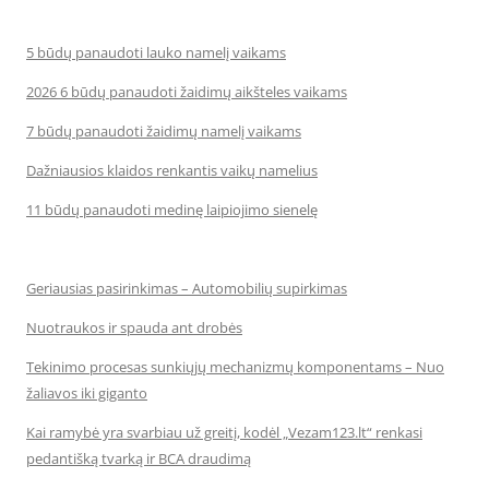
5 būdų panaudoti lauko namelį vaikams
2026 6 būdų panaudoti žaidimų aikšteles vaikams
7 būdų panaudoti žaidimų namelį vaikams
Dažniausios klaidos renkantis vaikų namelius
11 būdų panaudoti medinę laipiojimo sienelę
Geriausias pasirinkimas – Automobilių supirkimas
Nuotraukos ir spauda ant drobės
Tekinimo procesas sunkiųjų mechanizmų komponentams – Nuo
žaliavos iki giganto
Kai ramybė yra svarbiau už greitį, kodėl „Vezam123.lt“ renkasi
pedantišką tvarką ir BCA draudimą