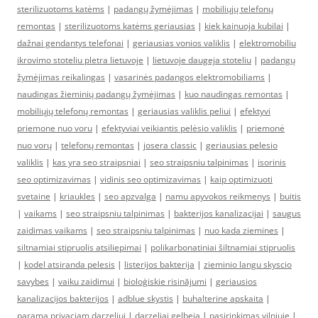
sterilizuotoms katėms
|
padangų žymėjimas
|
mobiliųjų telefonų
remontas
|
sterilizuotoms katėms geriausias
|
kiek kainuoja kubilai
|
dažnai gendantys telefonai
|
geriausias vonios valiklis
|
elektromobiliu
ikrovimo stoteliu pletra lietuvoje
|
lietuvoje daugeja stoteliu
|
padangų
žymėjimas reikalingas
|
vasarinės padangos elektromobiliams
|
naudingas žieminių padangų žymėjimas
|
kuo naudingas remontas
|
mobiliųjų telefonų remontas
|
geriausias valiklis peliui
|
efektyvi
priemone nuo voru
|
efektyviai veikiantis pelėsio valiklis
|
priemonė
nuo vorų
|
telefonų remontas
|
josera classic
|
geriausias pelesio
valiklis
|
kas yra seo straipsniai
|
seo straipsniu talpinimas
|
isorinis
seo optimizavimas
|
vidinis seo optimizavimas
|
kaip optimizuoti
svetaine
|
kriaukles
|
seo apzvalga
|
namu apyvokos reikmenys
|
buitis
|
vaikams
|
seo straipsniu talpinimas
|
bakterijos kanalizacijai
|
saugus
zaidimas vaikams
|
seo straipsniu talpinimas
|
nuo kada ziemines
|
siltnamiai stipruolis atsiliepimai
|
polikarbonatiniai šiltnamiai stipruolis
|
kodel atsiranda pelesis
|
listerijos bakterija
|
zieminio langu skyscio
savybes
|
vaiku zaidimui
|
bioloģiskie risinājumi
|
geriausios
kanalizacijos bakterijos
|
adblue skystis
|
buhalterine apskaita
|
parama privaciam darzeliui
|
darzeliai gelbeja
|
pasirinkimas vilniuje
|