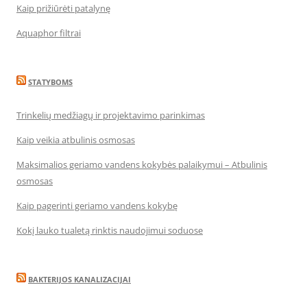
Kaip prižiūrėti patalynę
Aquaphor filtrai
STATYBOMS
Trinkelių medžiagų ir projektavimo parinkimas
Kaip veikia atbulinis osmosas
Maksimalios geriamo vandens kokybės palaikymui – Atbulinis
osmosas
Kaip pagerinti geriamo vandens kokybę
Kokį lauko tualetą rinktis naudojimui soduose
BAKTERIJOS KANALIZACIJAI