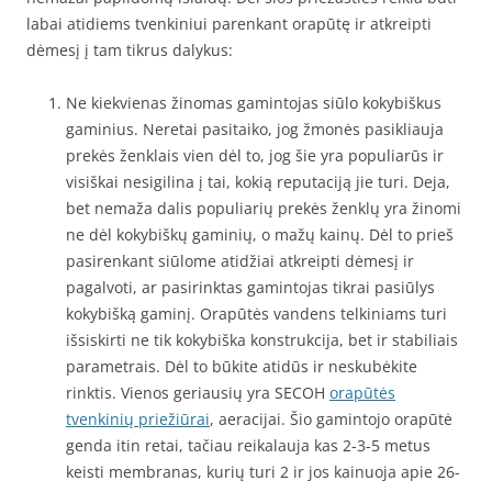
labai atidiems tvenkiniui parenkant orapūtę ir atkreipti
dėmesį į tam tikrus dalykus:
Ne kiekvienas žinomas gamintojas siūlo kokybiškus
gaminius. Neretai pasitaiko, jog žmonės pasikliauja
prekės ženklais vien dėl to, jog šie yra populiarūs ir
visiškai nesigilina į tai, kokią reputaciją jie turi. Deja,
bet nemaža dalis populiarių prekės ženklų yra žinomi
ne dėl kokybiškų gaminių, o mažų kainų. Dėl to prieš
pasirenkant siūlome atidžiai atkreipti dėmesį ir
pagalvoti, ar pasirinktas gamintojas tikrai pasiūlys
kokybišką gaminį. Orapūtės vandens telkiniams turi
išsiskirti ne tik kokybiška konstrukcija, bet ir stabiliais
parametrais. Dėl to būkite atidūs ir neskubėkite
rinktis. Vienos geriausių yra SECOH
orapūtės
tvenkinių priežiūrai
, aeracijai. Šio gamintojo orapūtė
genda itin retai, tačiau reikalauja kas 2-3-5 metus
keisti membranas, kurių turi 2 ir jos kainuoja apie 26-