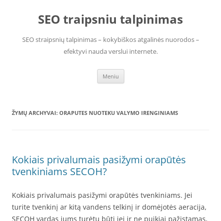
Pereiti
prie
SEO traipsniu talpinimas
turinio
SEO straipsnių talpinimas – kokybiškos atgalinės nuorodos –
efektyvi nauda verslui internete.
Meniu
ŽYMŲ ARCHYVAI:
ORAPUTES NUOTEKU VALYMO IRENGINIAMS
Kokiais privalumais pasižymi orapūtės
tvenkiniams SECOH?
Kokiais privalumais pasižymi orapūtės tvenkiniams. Jei
turite tvenkinį ar kitą vandens telkinį ir domėjotės aeracija,
SECOH vardas jums turėtų būti jei ir ne puikiai pažįstamas,