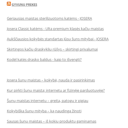
GYVUNU PREKES
Geriausias maistas sterilizuotoms katėms - JOSERA
Josera Classic katėms - Ulta premium klasės kačių maistas
Aukščiausios kokybės standartas Jūsų šuns mitybai - JOSERA
Skirtingos kačių draskyklių rūšys – skirtingi privalumai
Kodėl katės drasko baldus - kaip to išvengti?
Josera šunų maistas – kokybė, nauda ir pasirinkimas
Kur pirkti šunų maistą: internetu ar fizinėje parduotuvėje?
Šunų maistas internetu – greita, patogu ir pigiau
Kokybiška šunų mityba – ką naudinga žinoti
Sausas šunų maistas – iš kokių produktų gaminamas