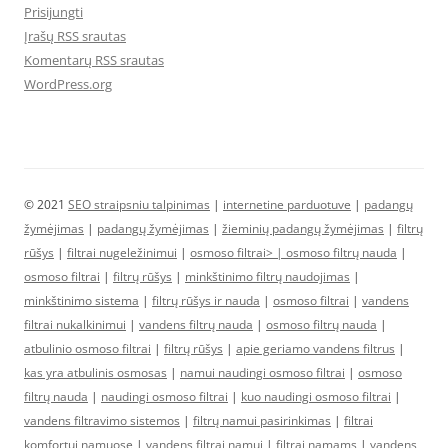
Prisijungti
Įrašų RSS srautas
Komentarų RSS srautas
WordPress.org
© 2021
SEO straipsniu talpinimas
|
internetine parduotuve
|
padangų
žymėjimas
|
padangų žymėjimas
|
žieminių padangų žymėjimas
|
filtrų
rūšys
|
filtrai nugeležinimui
|
osmoso filtrai> |
osmoso filtrų nauda
|
osmoso filtrai
|
filtrų rūšys
|
minkštinimo filtrų naudojimas
|
minkštinimo sistema
|
filtrų rūšys ir nauda
|
osmoso filtrai
|
vandens
filtrai nukalkinimui
|
vandens filtrų nauda
|
osmoso filtrų nauda
|
atbulinio osmoso filtrai
|
filtrų rūšys
|
apie geriamo vandens filtrus
|
kas yra atbulinis osmosas
|
namui naudingi osmoso filtrai
|
osmoso
filtrų nauda
|
naudingi osmoso filtrai
|
kuo naudingi osmoso filtrai
|
vandens filtravimo sistemos
|
filtrų namui pasirinkimas
|
filtrai
komfortui namuose
|
vandens filtrai namui
|
filtrai namams
|
vandens