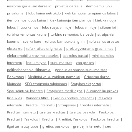
ieskome geriausio darzelio
|
privatus darzelis
|
itempiamu lubu
privalumai
|
lubu kaina netrukdo
|
kiek kainuoja itempiamos lubos
|
itempiamos lubos kaina
|
kiek kainuoja itempiamos
|
kiek kainuoja
lubos
|
lubu kainos
|
lubu rusys vilniuje
|
lubos vilniuje
|
siltnamiai
|
turbinu remontas kaune
|
turbinu remontas klaipeda
|
straipsniai
katems
|
sveika kate
|
tofu su bambuko anglimi
|
tofu zalios arbatos
ekstraktu
|
tofu kraikas originalus
|
prekiu gyvunams grazinimas
|
elektromobiliu krovimo stoteles
|
paskolos bustui
|
mini paskolos
internetu
|
kaciu mityba
|
sunu maistas
|
zoo prekes
|
polikarbonatiniai šiltnamiai
|
geriausias sausas sunu maistas
|
Bankrotas
|
Mediniai vaiku zaidimu nameliai
|
Griovimo darbai
Klaipeda
|
SEO straipsniu talpinimas
|
Statybos ekspertai
|
Spausdintuvu kasetes
|
Statybinės medžiagos
|
Automobiliu prekes
|
Kriaukles
|
Vandens filtrai
|
Gyvunu prekes internetu
|
Paskolos
internetu
|
Kreditai internetu
|
Straipsniai
|
Kreditas internetu
|
Kreditai internetu
|
Greitas kreditas
|
Greitoji paskola
|
Paskolos,
Kreditai
|
Paskolos
|
Kreditai
|
Kreditai, Paskolos
|
Paskolos, kreditai
|
ilgai tarnautų lubos
|
greitos paskolos
|
greitieji internetu
|
seo