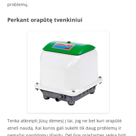
problemų.
Perkant orapūtę tvenkiniui
Tenka atkreipti Jūsų dėmesį į tai, jog ne bet kuri orapūtė
atneš naudą. Kai kurios gali sukelti tik daug problemų ir
nemažai papildomų išlaidų. Dėl šios priežasties reikia būti