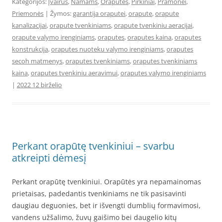
Kategorijos:
Įvairūs
,
Namams
,
Orapūtės
,
Pirkiniai
,
Pramonei
,
Priemonės
| Žymos:
garantija oraputei
,
orapute
,
orapute
kanalizacijai
,
orapute tvenkiniams
,
orapute tvenkiniu aeracijai
,
orapute valymo irenginiams
,
oraputes
,
oraputes kaina
,
oraputes
konstrukcija
,
oraputes nuoteku valymo irenginiams
,
oraputes
secoh matmenys
,
oraputes tvenkiniams
,
oraputes tvenkiniams
kaina
,
oraputes tvenkiniu aeravimui
,
oraputes valymo irenginiams
|
2022 12 birželio
Perkant orapūtę tvenkiniui – svarbu
atkreipti dėmesį
Perkant orapūtę tvenkiniui. Orapūtės yra nepamainomas
prietaisas, padedantis tvenkiniams ne tik pasisavinti
daugiau deguonies, bet ir išvengti dumblių formavimosi,
vandens užšalimo, žuvų gaišimo bei daugelio kitų