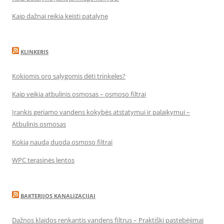
Kaip dažnai reikia keisti patalynę
KLINKERIS
Kokiomis oro sąlygomis dėti trinkeles?
Kaip veikia atbulinis osmosas – osmoso filtrai
Įrankis geriamo vandens kokybės atstatymui ir palaikymui –
Atbulinis osmosas
Kokią naudą duoda osmoso filtrai
WPC terasinės lentos
BAKTERIJOS KANALIZACIJAI
Dažnos klaidos renkantis vandens filtrus – Praktiški pastebėjimai