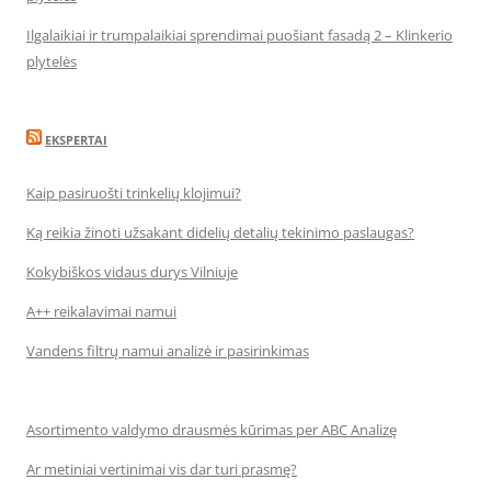
Ilgalaikiai ir trumpalaikiai sprendimai puošiant fasadą 2 – Klinkerio
plytelės
EKSPERTAI
Kaip pasiruošti trinkelių klojimui?
Ką reikia žinoti užsakant didelių detalių tekinimo paslaugas?
Kokybiškos vidaus durys Vilniuje
A++ reikalavimai namui
Vandens filtrų namui analizė ir pasirinkimas
Asortimento valdymo drausmės kūrimas per ABC Analizę
Ar metiniai vertinimai vis dar turi prasmę?