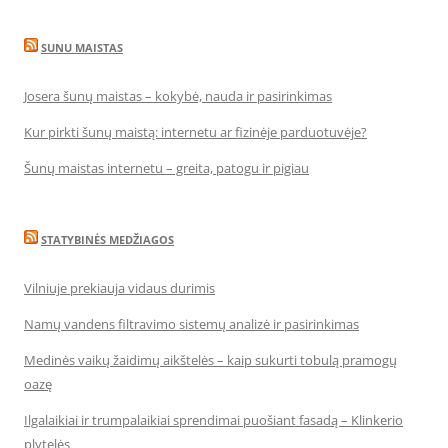
SUNU MAISTAS
Josera šunų maistas – kokybė, nauda ir pasirinkimas
Kur pirkti šunų maistą: internetu ar fizinėje parduotuvėje?
Šunų maistas internetu – greita, patogu ir pigiau
STATYBINĖS MEDŽIAGOS
Vilniuje prekiauja vidaus durimis
Namų vandens filtravimo sistemų analizė ir pasirinkimas
Medinės vaikų žaidimų aikštelės – kaip sukurti tobulą pramogų
oazę
Ilgalaikiai ir trumpalaikiai sprendimai puošiant fasadą – Klinkerio
plytelės