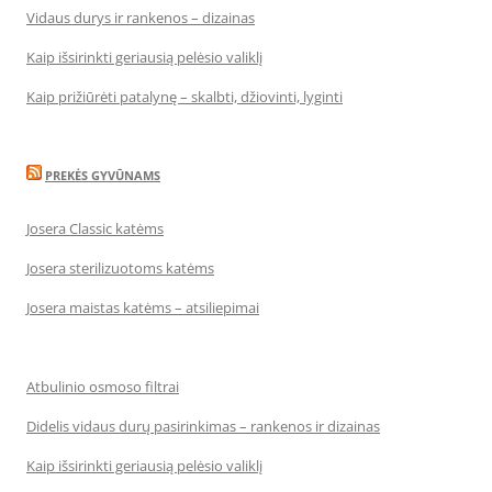
Vidaus durys ir rankenos – dizainas
Kaip išsirinkti geriausią pelėsio valiklį
Kaip prižiūrėti patalynę – skalbti, džiovinti, lyginti
PREKĖS GYVŪNAMS
Josera Classic katėms
Josera sterilizuotoms katėms
Josera maistas katėms – atsiliepimai
Atbulinio osmoso filtrai
Didelis vidaus durų pasirinkimas – rankenos ir dizainas
Kaip išsirinkti geriausią pelėsio valiklį