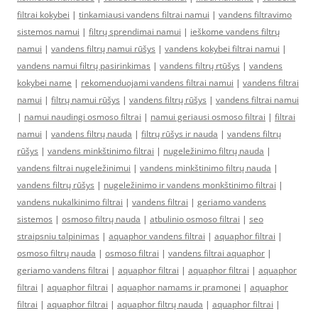
filtrai kokybei
|
tinkamiausi vandens filtrai namui
|
vandens filtravimo
sistemos namui
|
filtrų sprendimai namui
|
ieškome vandens filtrų
namui
|
vandens filtrų namui rūšys
|
vandens kokybei filtrai namui
|
vandens namui filtrų pasirinkimas
|
vandens filtrų rtūšys
|
vandens
kokybei name
|
rekomenduojami vandens filtrai namui
|
vandens filtrai
namui
|
filtrų namui rūšys
|
vandens filtrų rūšys
|
vandens filtrai namui
|
namui naudingi osmoso filtrai
|
namui geriausi osmoso filtrai
|
filtrai
namui
|
vandens filtrų nauda
|
filtrų rūšys ir nauda
|
vandens filtrų
rūšys
|
vandens minkštinimo filtrai
|
nugeležinimo filtrų nauda
|
vandens filtrai nugeležinimui
|
vandens minkštinimo filtrų nauda
|
vandens filtrų rūšys
|
nugeležinimo ir vandens monkštinimo filtrai
|
vandens nukalkinimo filtrai
|
vandens filtrai
|
geriamo vandens
sistemos
|
osmoso filtrų nauda
|
atbulinio osmoso filtrai
|
seo
straipsniu talpinimas
|
aquaphor vandens filtrai
|
aquaphor filtrai
|
osmoso filtrų nauda
|
osmoso filtrai
|
vandens filtrai aquaphor
|
geriamo vandens filtrai
|
aquaphor filtrai
|
aquaphor filtrai
|
aquaphor
filtrai
|
aquaphor filtrai
|
aquaphor namams ir pramonei
|
aquaphor
filtrai
|
aquaphor filtrai
|
aquaphor filtrų nauda
|
aquaphor filtrai
|