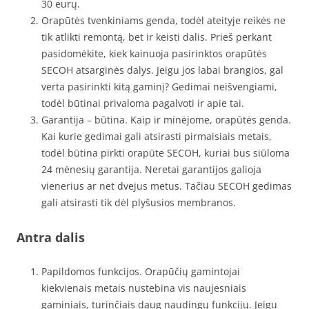
30 eurų.
Orapūtės tvenkiniams genda, todėl ateityje reikės ne
tik atlikti remontą, bet ir keisti dalis. Prieš perkant
pasidomėkite, kiek kainuoja pasirinktos orapūtės
SECOH atsarginės dalys. Jeigu jos labai brangios, gal
verta pasirinkti kitą gaminį? Gedimai neišvengiami,
todėl būtinai privaloma pagalvoti ir apie tai.
Garantija – būtina. Kaip ir minėjome, orapūtės genda.
Kai kurie gedimai gali atsirasti pirmaisiais metais,
todėl būtina pirkti orapūte SECOH, kuriai bus siūloma
24 mėnesių garantija. Neretai garantijos galioja
vienerius ar net dvejus metus. Tačiau SECOH gedimas
gali atsirasti tik dėl plyšusios membranos.
Antra dalis
Papildomos funkcijos. Orapūčių gamintojai
kiekvienais metais nustebina vis naujesniais
gaminiais, turinčiais daug naudingų funkcijų. Jeigu