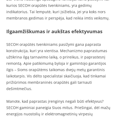
kurios SECOH orapūtės tvenkiniams, yra gedimų
indikatorius. Tai lemputė, kuri įsižiebia, jei yra koks nors
membranos gedimas ir perspėja, kad reikia imtis veiksmų.
Ilgaamžiškumas ir aukštas efektyvumas
SECOH orapūtės tvenkiniams pasižymi gana paprasta
konstrukcija, kuri yra vientisa. Mechanizmo paprastumas
užtikrina ilgą tarnavimo laiką, o prireikus, ir paprastesnį
remontą. Apie patikimumą byloja ir gamintojo garantijos
ilgis – šioms orapūtėms taikomas dvejų metų garantinis
laikotarpis. Vis dėlto specialistai skaičiuoja, kad tinkamai
prižiūrimos membraninės orapūtės gali tarnauti
dešimtmečius.
Manote, kad paprastas įrenginys negali būti efektyvus?
SECOH gaminiai paneigia šiuos mitus. Priešingai, dėl mažų
energijos nuostolių ir elektromagnetinių virpesių