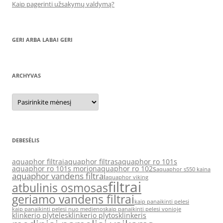
Kaip pagerinti užsakymų valdymą?
GERI ARBA LABAI GERI
ARCHYVAS
Archyvas
DEBESĖLIS
aquaphor filtrai
aquaphor filtras
aquaphor ro 101s
aquaphor ro 101s morion
aquaphor ro 102s
aquaphor s550 kaina
aquaphor vandens filtrai
aquaphor viking
filtrai
atbulinis osmosas
geriamo vandens filtrai
kaip panaikinti pelesi
kaip panaikinti pelesi nuo medienos
kaip panaikinti pelesi vonioje
klinkerio plyteles
klinkerio plytos
klinkeris