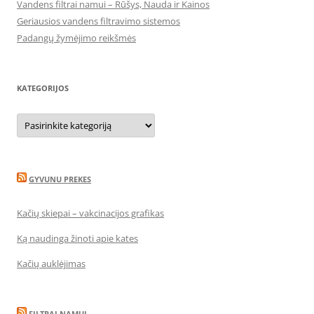
Vandens filtrai namui – Rūšys, Nauda ir Kainos
Geriausios vandens filtravimo sistemos
Padangų žymėjimo reikšmės
KATEGORIJOS
Kategorijos
GYVUNU PREKES
Kačių skiepai – vakcinacijos grafikas
Ką naudinga žinoti apie kates
Kačių auklėjimas
FILTRAI NAMUI