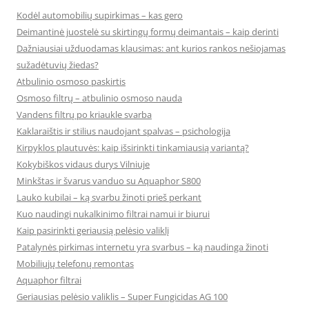
Kodėl automobilių supirkimas – kas gero
Deimantinė juostelė su skirtingų formų deimantais – kaip derinti
Dažniausiai užduodamas klausimas: ant kurios rankos nešiojamas
sužadėtuvių žiedas?
Atbulinio osmoso paskirtis
Osmoso filtrų – atbulinio osmoso nauda
Vandens filtrų po kriaukle svarba
Kaklaraištis ir stilius naudojant spalvas – psichologija
Kirpyklos plautuvės: kaip išsirinkti tinkamiausią variantą?
Kokybiškos vidaus durys Vilniuje
Minkštas ir švarus vanduo su Aquaphor S800
Lauko kubilai – ką svarbu žinoti prieš perkant
Kuo naudingi nukalkinimo filtrai namui ir biurui
Kaip pasirinkti geriausią pelėsio valiklį
Patalynės pirkimas internetu yra svarbus – ką naudinga žinoti
Mobiliųjų telefonų remontas
Aquaphor filtrai
Geriausias pelėsio valiklis – Super Fungicidas AG 100