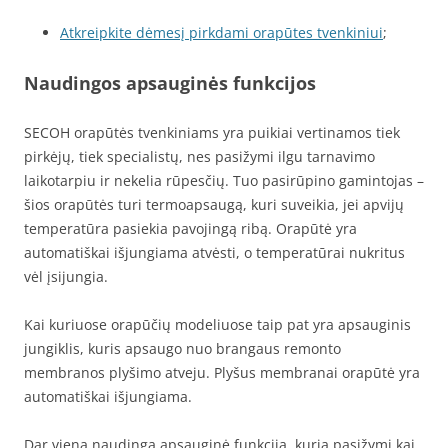
Atkreipkite dėmesį pirkdami orapūtes tvenkiniui
;
Naudingos apsauginės funkcijos
SECOH orapūtės tvenkiniams yra puikiai vertinamos tiek
pirkėjų, tiek specialistų, nes pasižymi ilgu tarnavimo
laikotarpiu ir nekelia rūpesčių. Tuo pasirūpino gamintojas –
šios orapūtės turi termoapsaugą, kuri suveikia, jei apvijų
temperatūra pasiekia pavojingą ribą. Orapūtė yra
automatiškai išjungiama atvėsti, o temperatūrai nukritus
vėl įsijungia.
Kai kuriuose orapūčių modeliuose taip pat yra apsauginis
jungiklis, kuris apsaugo nuo brangaus remonto
membranos plyšimo atveju. Plyšus membranai orapūtė yra
automatiškai išjungiama.
Dar viena naudinga apsauginė funkcija, kuria pasižymi kai