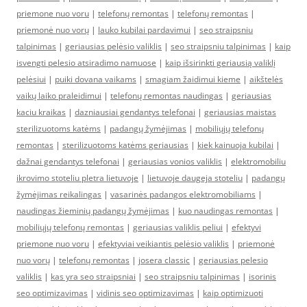
priemone nuo voru
|
telefonų remontas
|
telefonų remontas
|
priemonė nuo vorų
|
lauko kubilai pardavimui
|
seo straipsniu
talpinimas
|
geriausias pelėsio valiklis
|
seo straipsniu talpinimas
|
kaip
isvengti pelesio atsiradimo namuose
|
kaip išsirinkti geriausią valiklį
pelėsiui
|
puiki dovana vaikams
|
smagiam žaidimui kieme
|
aikštelės
vaikų laiko praleidimui
|
telefonų remontas naudingas
|
geriausias
kaciu kraikas
|
dazniausiai gendantys telefonai
|
geriausias maistas
sterilizuotoms katėms
|
padangų žymėjimas
|
mobiliųjų telefonų
remontas
|
sterilizuotoms katėms geriausias
|
kiek kainuoja kubilai
|
dažnai gendantys telefonai
|
geriausias vonios valiklis
|
elektromobiliu
ikrovimo stoteliu pletra lietuvoje
|
lietuvoje daugeja stoteliu
|
padangų
žymėjimas reikalingas
|
vasarinės padangos elektromobiliams
|
naudingas žieminių padangų žymėjimas
|
kuo naudingas remontas
|
mobiliųjų telefonų remontas
|
geriausias valiklis peliui
|
efektyvi
priemone nuo voru
|
efektyviai veikiantis pelėsio valiklis
|
priemonė
nuo vorų
|
telefonų remontas
|
josera classic
|
geriausias pelesio
valiklis
|
kas yra seo straipsniai
|
seo straipsniu talpinimas
|
isorinis
seo optimizavimas
|
vidinis seo optimizavimas
|
kaip optimizuoti