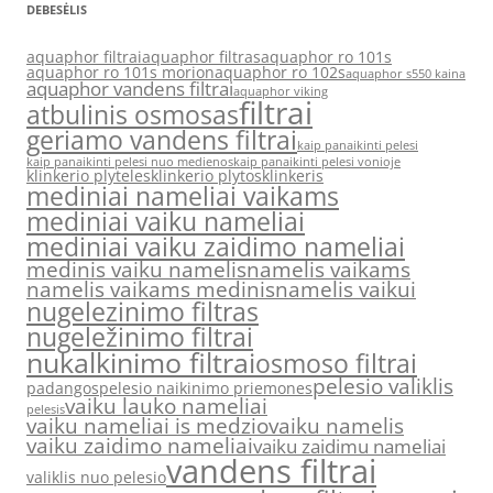
DEBESĖLIS
aquaphor filtrai
aquaphor filtras
aquaphor ro 101s
aquaphor ro 101s morion
aquaphor ro 102s
aquaphor s550 kaina
aquaphor vandens filtrai
aquaphor viking
filtrai
atbulinis osmosas
geriamo vandens filtrai
kaip panaikinti pelesi
kaip panaikinti pelesi nuo medienos
kaip panaikinti pelesi vonioje
klinkerio plyteles
klinkerio plytos
klinkeris
mediniai nameliai vaikams
mediniai vaiku nameliai
mediniai vaiku zaidimo nameliai
medinis vaiku namelis
namelis vaikams
namelis vaikams medinis
namelis vaikui
nugelezinimo filtras
nugeležinimo filtrai
nukalkinimo filtrai
osmoso filtrai
pelesio valiklis
padangos
pelesio naikinimo priemones
vaiku lauko nameliai
pelesis
vaiku nameliai is medzio
vaiku namelis
vaiku zaidimo nameliai
vaiku zaidimu nameliai
vandens filtrai
valiklis nuo pelesio