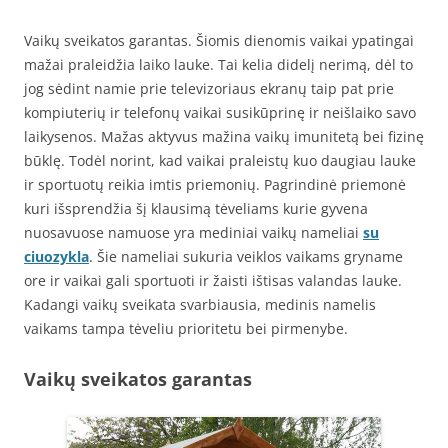
Vaikų sveikatos garantas. Šiomis dienomis vaikai ypatingai
mažai praleidžia laiko lauke. Tai kelia didelį nerimą, dėl to
jog sėdint namie prie televizoriaus ekranų taip pat prie
kompiuterių ir telefonų vaikai susikūprinę ir neišlaiko savo
laikysenos. Mažas aktyvus mažina vaikų imunitetą bei fizinę
būklę. Todėl norint, kad vaikai praleistų kuo daugiau lauke
ir sportuotų reikia imtis priemonių. Pagrindinė priemonė
kuri išsprendžia šį klausimą tėveliams kurie gyvena
nuosavuose namuose yra mediniai vaikų nameliai
su
ciuozykla
. Šie nameliai sukuria veiklos vaikams gryname
ore ir vaikai gali sportuoti ir žaisti ištisas valandas lauke.
Kadangi vaikų sveikata svarbiausia, medinis namelis
vaikams tampa tėveliu prioritetu bei pirmenybe.
Vaikų sveikatos garantas