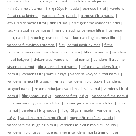
osmoso filtrai
|
filtrų rūšys
|
minkštinimo filtrų naudojimas
|
minkštinimo sistema
|
filtrų rūšys ir nauda
|
osmoso filtrai
|
vandens
filtrai nukalkinimui
|
vandens filtrų nauda
|
osmoso filtrų nauda
|
atbulinio osmoso filtrai
|
filtrų rūšys
|
apie geriamo vandens filtrus
|
kas yra atbulinis osmosas
|
namui naudingi osmoso filtrai
|
osmoso
filtrų nauda
|
naudingi osmoso filtrai
|
kuo naudingi osmoso filtrai
|
vandens filtravimo sistemos
|
filtrų namui pasirinkimas
|
filtrai
komfortui namuose
|
vandens filtrai namui
|
filtrai namams
|
vandens
filtrai kokybei
|
tinkamiausi vandens filtrai namui
|
vandens filtravimo
sistemos namui
|
filtrų sprendimai namui
|
ieškome vandens filtrų
namui
|
vandens filtrų namui rūšys
|
vandens kokybei filtrai namui
|
vandens namui filtrų pasirinkimas
|
vandens filtrų rtūšys
|
vandens
kokybei name
|
rekomenduojami vandens filtrai namui
|
vandens filtrai
namui
|
filtrų namui rūšys
|
vandens filtrų rūšys
|
vandens filtrai namui
|
namui naudingi osmoso filtrai
|
namui geriausi osmoso filtrai
|
filtrai
namui
|
vandens filtrų nauda
|
filtrų rūšys ir nauda
|
vandens filtrų
rūšys
|
vandens minkštinimo filtrai
|
nugeležinimo filtrų nauda
|
vandens filtrai nugeležinimui
|
vandens minkštinimo filtrų nauda
|
vandens filtrų rūšys
|
nugeležinimo ir vandens monkštinimo filtrai
|