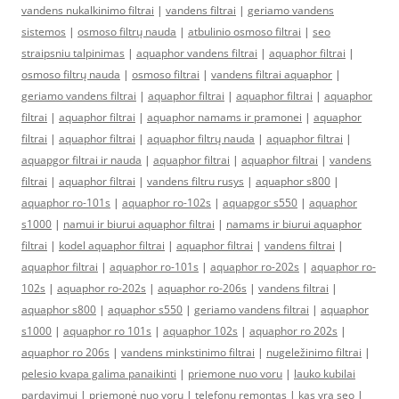
vandens nukalkinimo filtrai
|
vandens filtrai
|
geriamo vandens
sistemos
|
osmoso filtrų nauda
|
atbulinio osmoso filtrai
|
seo
straipsniu talpinimas
|
aquaphor vandens filtrai
|
aquaphor filtrai
|
osmoso filtrų nauda
|
osmoso filtrai
|
vandens filtrai aquaphor
|
geriamo vandens filtrai
|
aquaphor filtrai
|
aquaphor filtrai
|
aquaphor
filtrai
|
aquaphor filtrai
|
aquaphor namams ir pramonei
|
aquaphor
filtrai
|
aquaphor filtrai
|
aquaphor filtrų nauda
|
aquaphor filtrai
|
aquapgor filtrai ir nauda
|
aquaphor filtrai
|
aquaphor filtrai
|
vandens
filtrai
|
aquaphor filtrai
|
vandens filtru rusys
|
aquaphor s800
|
aquaphor ro-101s
|
aquaphor ro-102s
|
aquapgor s550
|
aquaphor
s1000
|
namui ir biurui aquaphor filtrai
|
namams ir biurui aquaphor
filtrai
|
kodel aquaphor filtrai
|
aquaphor filtrai
|
vandens filtrai
|
aquaphor filtrai
|
aquaphor ro-101s
|
aquaphor ro-202s
|
aquaphor ro-
102s
|
aquaphor ro-202s
|
aquaphor ro-206s
|
vandens filtrai
|
aquaphor s800
|
aquaphor s550
|
geriamo vandens filtrai
|
aquaphor
s1000
|
aquaphor ro 101s
|
aquaphor 102s
|
aquaphor ro 202s
|
aquaphor ro 206s
|
vandens minkstinimo filtrai
|
nugeležinimo filtrai
|
pelesio kvapa galima panaikinti
|
priemone nuo voru
|
lauko kubilai
pardavimui
|
priemonė nuo vorų
|
telefonų remontas
|
kas yra seo
|