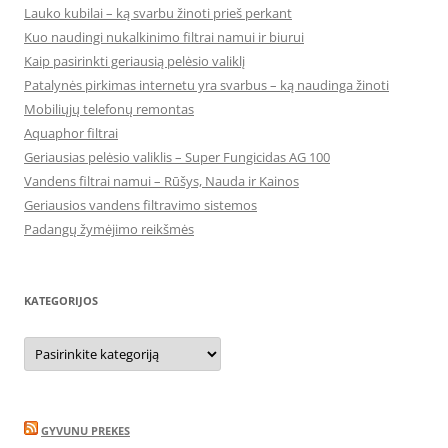
Lauko kubilai – ką svarbu žinoti prieš perkant
Kuo naudingi nukalkinimo filtrai namui ir biurui
Kaip pasirinkti geriausią pelėsio valiklį
Patalynės pirkimas internetu yra svarbus – ką naudinga žinoti
Mobiliųjų telefonų remontas
Aquaphor filtrai
Geriausias pelėsio valiklis – Super Fungicidas AG 100
Vandens filtrai namui – Rūšys, Nauda ir Kainos
Geriausios vandens filtravimo sistemos
Padangų žymėjimo reikšmės
KATEGORIJOS
Kategorijos
GYVUNU PREKES