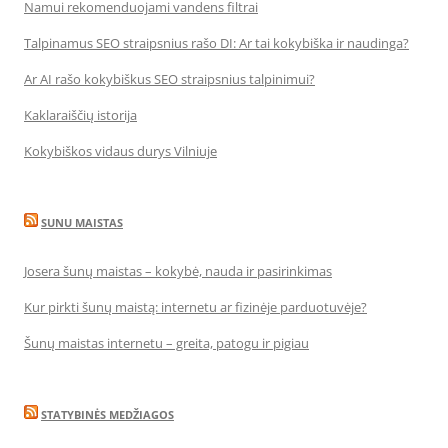
Namui rekomenduojami vandens filtrai
Talpinamus SEO straipsnius rašo DI: Ar tai kokybiška ir naudinga?
Ar AI rašo kokybiškus SEO straipsnius talpinimui?
Kaklaraiščių istorija
Kokybiškos vidaus durys Vilniuje
SUNU MAISTAS
Josera šunų maistas – kokybė, nauda ir pasirinkimas
Kur pirkti šunų maistą: internetu ar fizinėje parduotuvėje?
Šunų maistas internetu – greita, patogu ir pigiau
STATYBINĖS MEDŽIAGOS