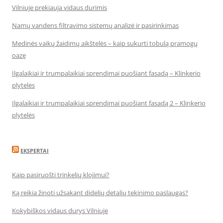
Vilniuje prekiauja vidaus durimis
Namų vandens filtravimo sistemų analizė ir pasirinkimas
Medinės vaikų žaidimų aikštelės – kaip sukurti tobulą pramogų
oazę
Ilgalaikiai ir trumpalaikiai sprendimai puošiant fasadą – Klinkerio
plytelės
Ilgalaikiai ir trumpalaikiai sprendimai puošiant fasadą 2 – Klinkerio
plytelės
EKSPERTAI
Kaip pasiruošti trinkelių klojimui?
Ką reikia žinoti užsakant didelių detalių tekinimo paslaugas?
Kokybiškos vidaus durys Vilniuje