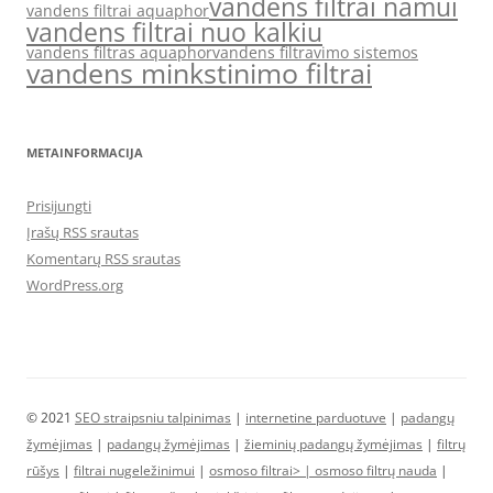
vandens filtrai namui
vandens filtrai aquaphor
vandens filtrai nuo kalkiu
vandens filtras aquaphor
vandens filtravimo sistemos
vandens minkstinimo filtrai
METAINFORMACIJA
Prisijungti
Įrašų RSS srautas
Komentarų RSS srautas
WordPress.org
© 2021
SEO straipsniu talpinimas
|
internetine parduotuve
|
padangų
žymėjimas
|
padangų žymėjimas
|
žieminių padangų žymėjimas
|
filtrų
rūšys
|
filtrai nugeležinimui
|
osmoso filtrai> |
osmoso filtrų nauda
|