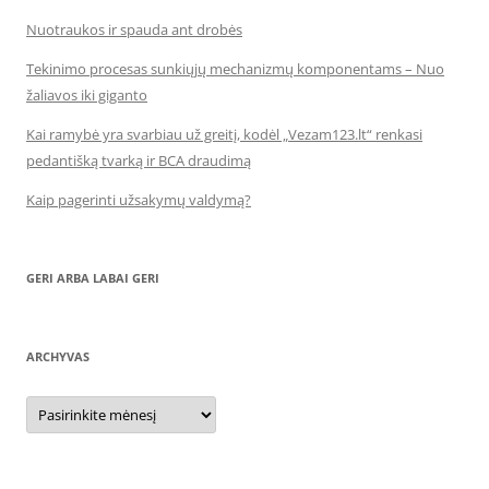
Nuotraukos ir spauda ant drobės
Tekinimo procesas sunkiųjų mechanizmų komponentams – Nuo
žaliavos iki giganto
Kai ramybė yra svarbiau už greitį, kodėl „Vezam123.lt“ renkasi
pedantišką tvarką ir BCA draudimą
Kaip pagerinti užsakymų valdymą?
GERI ARBA LABAI GERI
ARCHYVAS
Archyvas