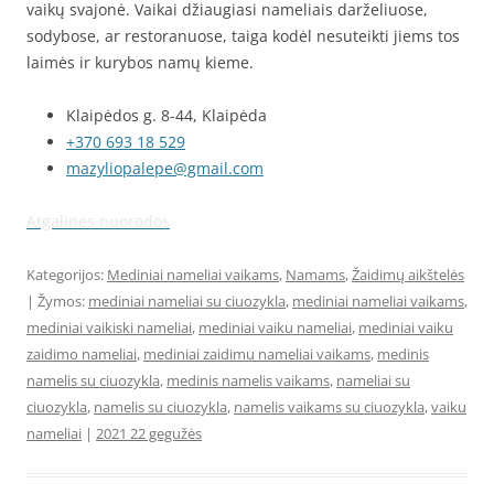
vaikų svajonė. Vaikai džiaugiasi nameliais darželiuose,
sodybose, ar restoranuose, taiga kodėl nesuteikti jiems tos
laimės ir kurybos namų kieme.
Klaipėdos g. 8-44, Klaipėda
+370 693 18 529
mazyliopalepe@gmail.com
Atgalines nuorodos
Kategorijos:
Mediniai nameliai vaikams
,
Namams
,
Žaidimų aikštelės
| Žymos:
mediniai nameliai su ciuozykla
,
mediniai nameliai vaikams
,
mediniai vaikiski nameliai
,
mediniai vaiku nameliai
,
mediniai vaiku
zaidimo nameliai
,
mediniai zaidimu nameliai vaikams
,
medinis
namelis su ciuozykla
,
medinis namelis vaikams
,
nameliai su
ciuozykla
,
namelis su ciuozykla
,
namelis vaikams su ciuozykla
,
vaiku
nameliai
|
2021 22 gegužės