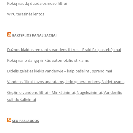
Kokią naudą duoda osmoso filtrai
WPC terasinės lentos
BAKTERIJOS KANALIZACIJAI
Dažnos klaidos renkantis vandens filtrus – Praktiški pastebėjimai
Kokią nano dangą rinktis automobilio stiklams
Didelis geležies kiekis vandenyje – kaip pašalinti, sprendimai
Vandens filtrai kavos aparatams, ledo generatoriams, šaldytuvams
Gręžinio vandens filtrai – Minkštinimui, Nugeležinimui, Vandenilio
sulfido šalinimui
SEO PASLAUGOS