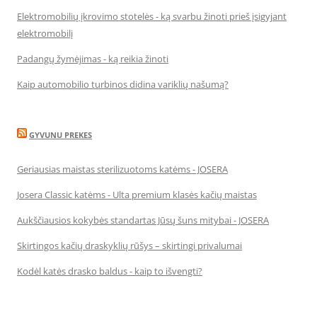
Elektromobilių įkrovimo stotelės - ką svarbu žinoti prieš įsigyjant
elektromobilį
Padangų žymėjimas - ką reikia žinoti
Kaip automobilio turbinos didina variklių našumą?
GYVUNU PREKES
Geriausias maistas sterilizuotoms katėms - JOSERA
Josera Classic katėms - Ulta premium klasės kačių maistas
Aukščiausios kokybės standartas Jūsų šuns mitybai - JOSERA
Skirtingos kačių draskyklių rūšys – skirtingi privalumai
Kodėl katės drasko baldus - kaip to išvengti?