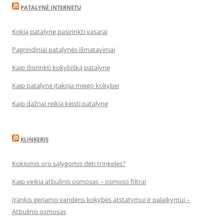
PATALYNĖ INTERNETU
Kokią patalynę pasirinkti vasarai
Pagrindiniai patalynės išmatavimai
Kaip išsirinkti kokybišką patalynę
Kaip patalynė įtakoja miego kokybei
Kaip dažnai reikia keisti patalynę
KLINKERIS
Kokiomis oro sąlygomis dėti trinkeles?
Kaip veikia atbulinis osmosas – osmoso filtrai
Įrankis geriamo vandens kokybės atstatymui ir palaikymui –
Atbulinis osmosas