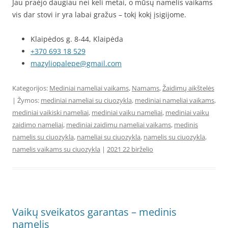
Jau praėjo daugiau nei keli metai, o mūsų namelis vaikams
vis dar stovi ir yra labai gražus – tokį kokį įsigijome.
Klaipėdos g. 8-44, Klaipėda
+370 693 18 529
mazyliopalepe@gmail.com
Kategorijos:
Mediniai nameliai vaikams
,
Namams
,
Žaidimų aikštelės
| Žymos:
mediniai nameliai su ciuozykla
,
mediniai nameliai vaikams
,
mediniai vaikiski nameliai
,
mediniai vaiku nameliai
,
mediniai vaiku
zaidimo nameliai
,
mediniai zaidimu nameliai vaikams
,
medinis
namelis su ciuozykla
,
nameliai su ciuozykla
,
namelis su ciuozykla
,
namelis vaikams su ciuozykla
|
2021 22 birželio
Vaikų sveikatos garantas – medinis
namelis