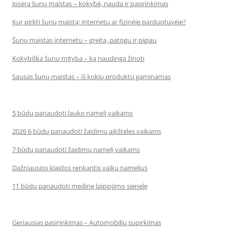
Josera šunų maistas – kokybė, nauda ir pasirinkimas
Kur pirkti šunų maistą: internetu ar fizinėje parduotuvėje?
Šunų maistas internetu – greita, patogu ir pigiau
Kokybiška šunų mityba – ką naudinga žinoti
Sausas šunų maistas – iš kokių produktų gaminamas
5 būdų panaudoti lauko namelį vaikams
2026 6 būdų panaudoti žaidimų aikšteles vaikams
7 būdų panaudoti žaidimų namelį vaikams
Dažniausios klaidos renkantis vaikų namelius
11 būdų panaudoti medinę laipiojimo sienelę
Geriausias pasirinkimas – Automobilių supirkimas