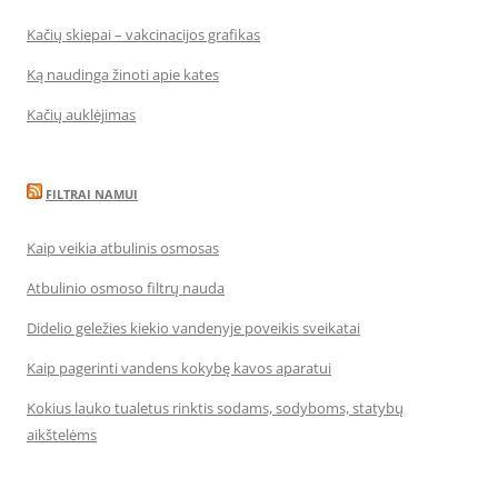
Kačių skiepai – vakcinacijos grafikas
Ką naudinga žinoti apie kates
Kačių auklėjimas
FILTRAI NAMUI
Kaip veikia atbulinis osmosas
Atbulinio osmoso filtrų nauda
Didelio geležies kiekio vandenyje poveikis sveikatai
Kaip pagerinti vandens kokybę kavos aparatui
Kokius lauko tualetus rinktis sodams, sodyboms, statybų
aikštelėms