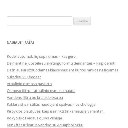
Ieškoti:
NAUJAUSI ĮRAŠAI
Kodėl automobilių supirkimas – kas gero
Deimantinė juostelė su skirtingų formų deimantais – kaip derinti
Dažniausiai užduodamas klausimas: ant kurios rankos nešiojamas
sužadėtuvių žiedas?
Atbulinio osmoso paskirtis
Osmoso filtrų – atbulinio osmoso nauda
Vandens filtrų po kriaukle svarba
Kaklaraištis ir stilius naudojant spalvas – psichologija
Kirpyklos plautuvės: kaip išsirinkti tinkamiausią variantą?
Kokybiškos vidaus durys Vilniuje
Minkštas ir švarus vanduo su Aquaphor S800