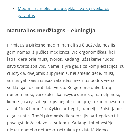
Medinis namelis su čiuožykla – vaikų sveikatos
garantas
;
Natūralios medžiagos – ekologija
Pirmiausia pirkome medinį namelį su čiuožykla, nes jis
gaminamas iš pušies medienos, yra ergonomiškas, bei
labai dera prie mūsų tvoros. Kadangi užsakėme rudos –
savo tvoros spalvos. Namelis yra gausios komplektacijos, su
čiuožykla, dvejomis sūpynėmis, bei smėlio dėže, mūsų
sūnus gali žaisti ištisas valandas, nes nusibodus vienai
veiklai gali užsiimti kita veikla. Ko gero nesunku būtų
nuspėti mūsų vaiko akis, kai išvydo surinktą namelį mūsų
kieme. Jo akys žibėjo ir jis negalėjo nuspręsti kuom užsiimti
ar tai čiuožti nuo čiuožyklos ar bėgti į namelį ir žaisti jame,
o gal suptis. Todėl pirmomis dienomis jis parbėgdavo tik
pavalgyti ir žaisdavo iki sutemų. Kadangi kaiminystėje
niekas namelio neturėjo, netrukus prisistatė kiemo