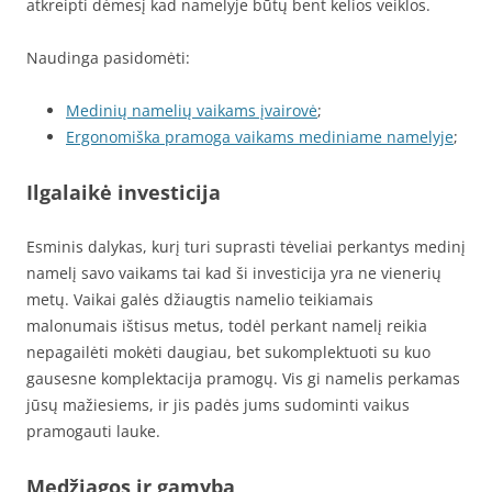
atkreipti dėmesį kad namelyje būtų bent kelios veiklos.
Naudinga pasidomėti:
Medinių namelių vaikams įvairovė
;
Ergonomiška pramoga vaikams mediniame namelyje
;
Ilgalaikė investicija
Esminis dalykas, kurį turi suprasti tėveliai perkantys medinį
namelį savo vaikams tai kad ši investicija yra ne vienerių
metų. Vaikai galės džiaugtis namelio teikiamais
malonumais ištisus metus, todėl perkant namelį reikia
nepagailėti mokėti daugiau, bet sukomplektuoti su kuo
gausesne komplektacija pramogų. Vis gi namelis perkamas
jūsų mažiesiems, ir jis padės jums sudominti vaikus
pramogauti lauke.
Medžiagos ir gamyba