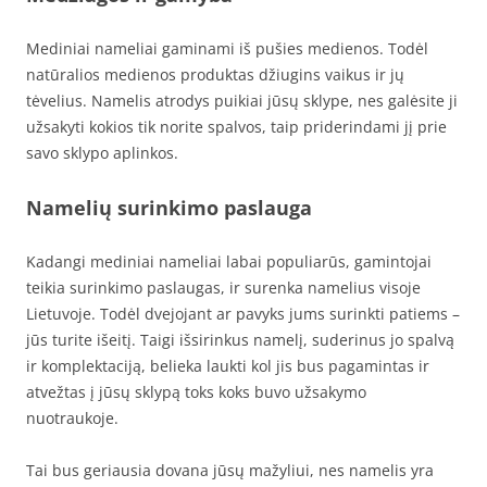
Mediniai nameliai gaminami iš pušies medienos. Todėl
natūralios medienos produktas džiugins vaikus ir jų
tėvelius. Namelis atrodys puikiai jūsų sklype, nes galėsite ji
užsakyti kokios tik norite spalvos, taip priderindami jį prie
savo sklypo aplinkos.
Namelių surinkimo paslauga
Kadangi mediniai nameliai labai populiarūs, gamintojai
teikia surinkimo paslaugas, ir surenka namelius visoje
Lietuvoje. Todėl dvejojant ar pavyks jums surinkti patiems –
jūs turite išeitį. Taigi išsirinkus namelį, suderinus jo spalvą
ir komplektaciją, belieka laukti kol jis bus pagamintas ir
atvežtas į jūsų sklypą toks koks buvo užsakymo
nuotraukoje.
Tai bus geriausia dovana jūsų mažyliui, nes namelis yra