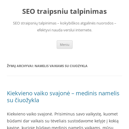
Pereiti
prie
SEO traipsniu talpinimas
turinio
SEO straipsnių talpinimas – kokybiškos atgalinės nuorodos –
efektyvi nauda verslui internete.
Meniu
ŽYMŲ ARCHYVAI:
NAMELIS VAIKAMS SU CIUOZYKLA
Kiekvieno vaiko svajonė – medinis namelis
su čiuožykla
Kiekvieno vaiko svajonė. Prisiminus savo vaikystę, kuomet
būdami dar vaikais su tėveliais sustodavome kelyje į kokią
kavinę, kurioje būdavo medinis namelis vaikams, mūsų