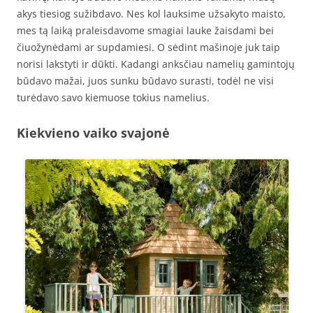
akys tiesiog sužibdavo. Nes kol lauksime užsakyto maisto,
mes tą laiką praleisdavome smagiai lauke žaisdami bei
čiuožynėdami ar supdamiesi. O sėdint mašinoje juk taip
norisi lakstyti ir dūkti. Kadangi anksčiau namelių gamintojų
būdavo mažai, juos sunku būdavo surasti, todėl ne visi
turėdavo savo kiemuose tokius namelius.
Kiekvieno vaiko svajonė