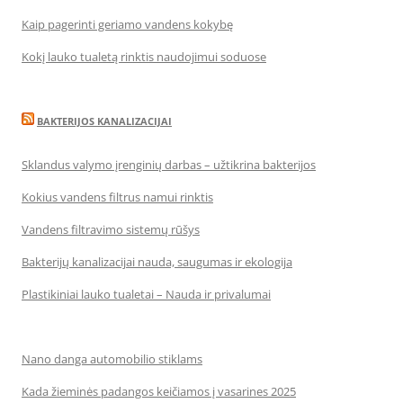
Kaip pagerinti geriamo vandens kokybę
Kokį lauko tualetą rinktis naudojimui soduose
BAKTERIJOS KANALIZACIJAI
Sklandus valymo įrenginių darbas – užtikrina bakterijos
Kokius vandens filtrus namui rinktis
Vandens filtravimo sistemų rūšys
Bakterijų kanalizacijai nauda, saugumas ir ekologija
Plastikiniai lauko tualetai – Nauda ir privalumai
Nano danga automobilio stiklams
Kada žieminės padangos keičiamos į vasarines 2025