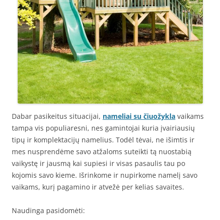
Dabar pasikeitus situacijai,
nameliai su čiuožykla
vaikams
tampa vis populiaresni, nes gamintojai kuria įvairiausių
tipų ir komplektacijų namelius. Todėl tėvai, ne išimtis ir
mes nusprendėme savo atžaloms suteikti tą nuostabią
vaikystę ir jausmą kai supiesi ir visas pasaulis tau po
kojomis savo kieme. Išrinkome ir nupirkome namelį savo
vaikams, kurį pagamino ir atvežė per kelias savaites.
Naudinga pasidomėti: