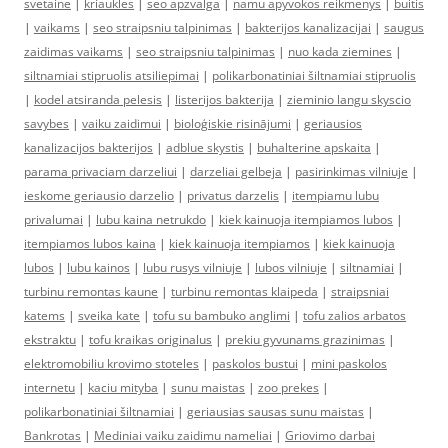
svetaine
|
kriaukles
|
seo apzvalga
|
namu apyvokos reikmenys
|
buitis
|
vaikams
|
seo straipsniu talpinimas
|
bakterijos kanalizacijai
|
saugus
zaidimas vaikams
|
seo straipsniu talpinimas
|
nuo kada ziemines
|
siltnamiai stipruolis atsiliepimai
|
polikarbonatiniai šiltnamiai stipruolis
|
kodel atsiranda pelesis
|
listerijos bakterija
|
zieminio langu skyscio
savybes
|
vaiku zaidimui
|
bioloģiskie risinājumi
|
geriausios
kanalizacijos bakterijos
|
adblue skystis
|
buhalterine apskaita
|
parama privaciam darzeliui
|
darzeliai gelbeja
|
pasirinkimas vilniuje
|
ieskome geriausio darzelio
|
privatus darzelis
|
itempiamu lubu
privalumai
|
lubu kaina netrukdo
|
kiek kainuoja itempiamos lubos
|
itempiamos lubos kaina
|
kiek kainuoja itempiamos
|
kiek kainuoja
lubos
|
lubu kainos
|
lubu rusys vilniuje
|
lubos vilniuje
|
siltnamiai
|
turbinu remontas kaune
|
turbinu remontas klaipeda
|
straipsniai
katems
|
sveika kate
|
tofu su bambuko anglimi
|
tofu zalios arbatos
ekstraktu
|
tofu kraikas originalus
|
prekiu gyvunams grazinimas
|
elektromobiliu krovimo stoteles
|
paskolos bustui
|
mini paskolos
internetu
|
kaciu mityba
|
sunu maistas
|
zoo prekes
|
polikarbonatiniai šiltnamiai
|
geriausias sausas sunu maistas
|
Bankrotas
|
Mediniai vaiku zaidimu nameliai
|
Griovimo darbai