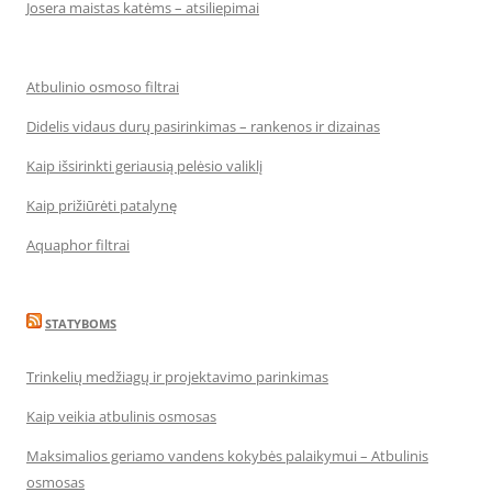
Josera maistas katėms – atsiliepimai
Atbulinio osmoso filtrai
Didelis vidaus durų pasirinkimas – rankenos ir dizainas
Kaip išsirinkti geriausią pelėsio valiklį
Kaip prižiūrėti patalynę
Aquaphor filtrai
STATYBOMS
Trinkelių medžiagų ir projektavimo parinkimas
Kaip veikia atbulinis osmosas
Maksimalios geriamo vandens kokybės palaikymui – Atbulinis
osmosas