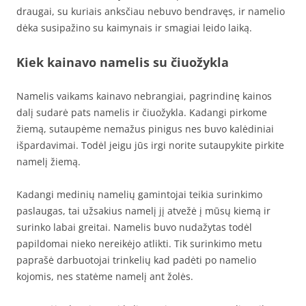
draugai, su kuriais anksčiau nebuvo bendravęs, ir namelio
dėka susipažino su kaimynais ir smagiai leido laiką.
Kiek kainavo namelis su čiuožykla
Namelis vaikams kainavo nebrangiai, pagrindinę kainos
dalį sudarė pats namelis ir čiuožykla. Kadangi pirkome
žiemą, sutaupėme nemažus pinigus nes buvo kalėdiniai
išpardavimai. Todėl jeigu jūs irgi norite sutaupykite pirkite
namelį žiemą.
Kadangi medinių namelių gamintojai teikia surinkimo
paslaugas, tai užsakius namelį jį atvežė į mūsų kiemą ir
surinko labai greitai. Namelis buvo nudažytas todėl
papildomai nieko nereikėjo atlikti. Tik surinkimo metu
paprašė darbuotojai trinkelių kad padėti po namelio
kojomis, nes statėme namelį ant žolės.