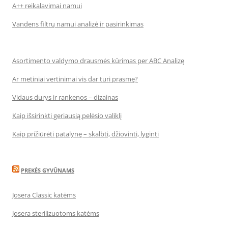
A++ reikalavimai namui
Vandens filtrų namui analizė ir pasirinkimas
Asortimento valdymo drausmės kūrimas per ABC Analizę
Ar metiniai vertinimai vis dar turi prasmę?
Vidaus durys ir rankenos – dizainas
Kaip išsirinkti geriausią pelėsio valiklį
Kaip prižiūrėti patalynę – skalbti, džiovinti, lyginti
PREKĖS GYVŪNAMS
Josera Classic katėms
Josera sterilizuotoms katėms