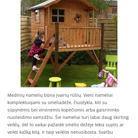
Medinių namelių būna įvairių rūšių. Vieni nameliai
komplektuojami su smėliadėže, čiuožykla, kiti su
sūpynėmis bei virvinėmis kopėčiomis arba gaisrininko
nusileidimo vamzdžiu. Šie nameliai turi labai daug skirting
veiklų, dėl to vaikai pažaidė smėlio dėžėje lekia suptis ar
veikti kažką kitą, ir taip veiklos nenusibosta. Svarbu