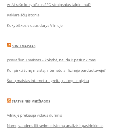
Ar AI rašo kokybiškus SEO straipsnius talpinimui?
Kaklaraiščių istorija
Kokybiškos vidaus durys Vilniuje
SUNU MAISTAS
Josera šunų maistas – kokybė, nauda ir pasirinkimas
Kur pirkti šunų maistą: internetu ar fizinėje parduotuvėje?
Šunų maistas internetu – greita, patogu ir pigiau
STATYBINĖS MEDŽIAGOS
Vilniuje prekiauja vidaus durimis
Namų vandens filtravimo sistemų analizė ir pasirinkimas