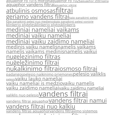
aquaphor ro 101s morion
aquaphor ro 102s
aquaphor s550 kaina
aquaphor vandens filtrai
aquaphor viking
filtrai
atbulinis osmosas
geriamo vandens filtrai
kaip panaikinti pelesi
kaip panaikinti pelesi nuo medienos
kaip panaikinti pelesi vonioje
klinkerio plyteles
klinkerio plytos
klinkeris
mediniai nameliai vaikams
mediniai vaiku nameliai
mediniai vaiku zaidimo nameliai
medinis vaiku namelis
namelis vaikams
namelis vaikams medinis
namelis vaikui
nugelezinimo filtras
nugeležinimo filtrai
nukalkinimo filtrai
osmoso filtrai
pelesio valiklis
padangos
pelesio naikinimo priemones
vaiku lauko nameliai
pelesis
vaiku nameliai is medzio
vaiku namelis
vaiku zaidimo nameliai
vaiku zaidimu nameliai
vandens filtrai
valiklis nuo pelesio
vandens filtrai namui
vandens filtrai aquaphor
vandens filtrai nuo kalkiu
vandens filtras aquaphor
vandens filtravimo sistemos