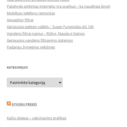
Patalynės pirkimas internetu yra svarbus – ką naudinga žinoti
Mobiliųjų telefonų remontas
Aquaphor filtrai
Geriausias pelėsio valiklis – Super Fungicidas AG 100
Vandens filtrai namui – Rūšys, Nauda ir Kainos
Geriausios vandens filtravimo sistemos
Padangų žymėjimo reikšmės
KATEGORIJOS
Kategorijos
GYVUNU PREKES
Kačių skiepai – vakcinacijos grafikas