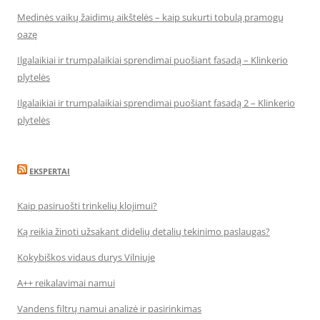
Medinės vaikų žaidimų aikštelės – kaip sukurti tobulą pramogų
oazę
Ilgalaikiai ir trumpalaikiai sprendimai puošiant fasadą – Klinkerio
plytelės
Ilgalaikiai ir trumpalaikiai sprendimai puošiant fasadą 2 – Klinkerio
plytelės
EKSPERTAI
Kaip pasiruošti trinkelių klojimui?
Ką reikia žinoti užsakant didelių detalių tekinimo paslaugas?
Kokybiškos vidaus durys Vilniuje
A++ reikalavimai namui
Vandens filtrų namui analizė ir pasirinkimas