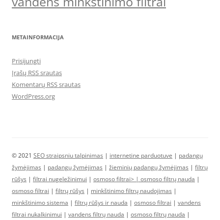
vandens minkstinimo filtrai
METAINFORMACIJA
Prisijungti
Įrašų RSS srautas
Komentarų RSS srautas
WordPress.org
© 2021
SEO straipsniu talpinimas
|
internetine parduotuve
|
padangų
žymėjimas
|
padangų žymėjimas
|
žieminių padangų žymėjimas
|
filtrų
rūšys
|
filtrai nugeležinimui
|
osmoso filtrai> |
osmoso filtrų nauda
|
osmoso filtrai
|
filtrų rūšys
|
minkštinimo filtrų naudojimas
|
minkštinimo sistema
|
filtrų rūšys ir nauda
|
osmoso filtrai
|
vandens
filtrai nukalkinimui
|
vandens filtrų nauda
|
osmoso filtrų nauda
|