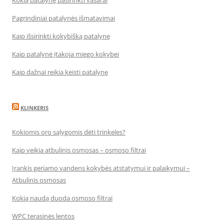
Kokią patalynę pasirinkti vasarai
Pagrindiniai patalynės išmatavimai
Kaip išsirinkti kokybišką patalynę
Kaip patalynė įtakoja miego kokybei
Kaip dažnai reikia keisti patalynę
KLINKERIS
Kokiomis oro sąlygomis dėti trinkeles?
Kaip veikia atbulinis osmosas – osmoso filtrai
Įrankis geriamo vandens kokybės atstatymui ir palaikymui –
Atbulinis osmosas
Kokią naudą duoda osmoso filtrai
WPC terasinės lentos