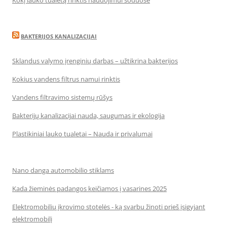
Kokį lauko tualetą rinktis naudojimui soduose
BAKTERIJOS KANALIZACIJAI
Sklandus valymo įrenginių darbas – užtikrina bakterijos
Kokius vandens filtrus namui rinktis
Vandens filtravimo sistemų rūšys
Bakterijų kanalizacijai nauda, saugumas ir ekologija
Plastikiniai lauko tualetai – Nauda ir privalumai
Nano danga automobilio stiklams
Kada žieminės padangos keičiamos į vasarines 2025
Elektromobilių įkrovimo stotelės - ką svarbu žinoti prieš įsigyjant
elektromobilį