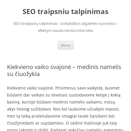
Pereiti
prie
SEO traipsniu talpinimas
turinio
SEO straipsnių talpinimas – kokybiškos atgalinės nuorodos –
efektyvi nauda verslui internete.
Meniu
Kiekvieno vaiko svajonė – medinis namelis
su čiuožykla
Kiekvieno vaiko svajonė. Prisiminus savo vaikystę, kuomet
būdami dar vaikais su tėveliais sustodavome kelyje į kokią
kavinę, kurioje būdavo medinis namelis vaikams, mūsų
akys tiesiog sužibdavo. Nes kol lauksime užsakyto maisto,
mes tą laiką praleisdavome smagiai lauke žaisdami bei
čiuožynėdami ar supdamiesi. O sėdint mašinoje juk taip
norisi lakstyti ir dūkti. Kadangi anksčiau namelių gamintojų