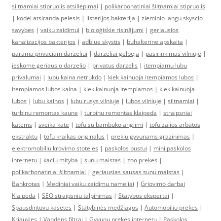
siltnamiai stipruolis atsiliepimai
|
polikarbonatiniai šiltnamiai stipruolis
|
kodel atsiranda pelesis
|
listerijos bakterija
|
zieminio langu skyscio
savybes
|
vaiku zaidimui
|
bioloģiskie risinājumi
|
geriausios
kanalizacijos bakterijos
|
adblue skystis
|
buhalterine apskaita
|
parama privaciam darzeliui
|
darzeliai gelbeja
|
pasirinkimas vilniuje
|
ieskome geriausio darzelio
|
privatus darzelis
|
itempiamu lubu
privalumai
|
lubu kaina netrukdo
|
kiek kainuoja itempiamos lubos
|
itempiamos lubos kaina
|
kiek kainuoja itempiamos
|
kiek kainuoja
lubos
|
lubu kainos
|
lubu rusys vilniuje
|
lubos vilniuje
|
siltnamiai
|
turbinu remontas kaune
|
turbinu remontas klaipeda
|
straipsniai
katems
|
sveika kate
|
tofu su bambuko anglimi
|
tofu zalios arbatos
ekstraktu
|
tofu kraikas originalus
|
prekiu gyvunams grazinimas
|
elektromobiliu krovimo stoteles
|
paskolos bustui
|
mini paskolos
internetu
|
kaciu mityba
|
sunu maistas
|
zoo prekes
|
polikarbonatiniai šiltnamiai
|
geriausias sausas sunu maistas
|
Bankrotas
|
Mediniai vaiku zaidimu nameliai
|
Griovimo darbai
Klaipeda
|
SEO straipsniu talpinimas
|
Statybos ekspertai
|
Spausdintuvu kasetes
|
Statybinės medžiagos
|
Automobiliu prekes
|
Kriaukles
|
Vandens filtrai
|
Gyvunu prekes internetu
|
Paskolos