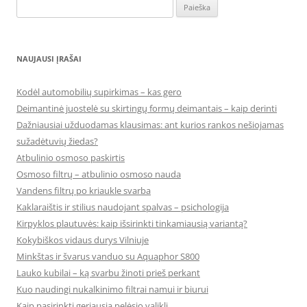
Ieškoti:
NAUJAUSI ĮRAŠAI
Kodėl automobilių supirkimas – kas gero
Deimantinė juostelė su skirtingų formų deimantais – kaip derinti
Dažniausiai užduodamas klausimas: ant kurios rankos nešiojamas
sužadėtuvių žiedas?
Atbulinio osmoso paskirtis
Osmoso filtrų – atbulinio osmoso nauda
Vandens filtrų po kriaukle svarba
Kaklaraištis ir stilius naudojant spalvas – psichologija
Kirpyklos plautuvės: kaip išsirinkti tinkamiausią variantą?
Kokybiškos vidaus durys Vilniuje
Minkštas ir švarus vanduo su Aquaphor S800
Lauko kubilai – ką svarbu žinoti prieš perkant
Kuo naudingi nukalkinimo filtrai namui ir biurui
Kaip pasirinkti geriausią pelėsio valiklį