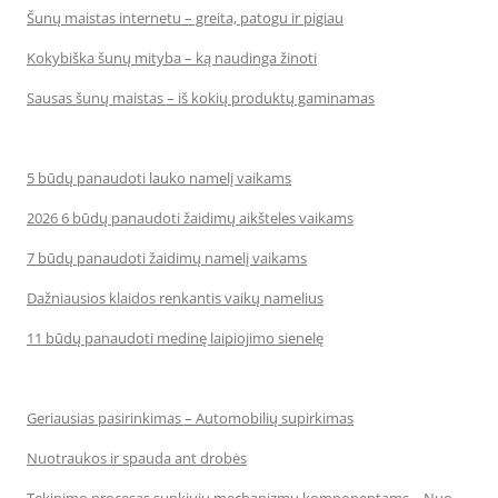
Šunų maistas internetu – greita, patogu ir pigiau
Kokybiška šunų mityba – ką naudinga žinoti
Sausas šunų maistas – iš kokių produktų gaminamas
5 būdų panaudoti lauko namelį vaikams
2026 6 būdų panaudoti žaidimų aikšteles vaikams
7 būdų panaudoti žaidimų namelį vaikams
Dažniausios klaidos renkantis vaikų namelius
11 būdų panaudoti medinę laipiojimo sienelę
Geriausias pasirinkimas – Automobilių supirkimas
Nuotraukos ir spauda ant drobės