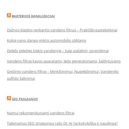
BAKTERIJOS KANALIZACIJAI
Dažnos klaidos renkantis vandens filtrus – Praktiški pastebėjimai
Kokią nano dangą rinktis automobilio stiklams
Didelis geležies kiekis vandenyje – kaip pašalinti, sprendimai
Vandens filtrai kavos aparatams, ledo generatoriams, šaldytuvams
Gręžinio vandens filtrai – Minkštinimui, Nugeležinimui, Vandenilio
sulfido šalinimui
SEO PASLAUGOS
Namui rekomenduojami vandens filtrai
Talpinamus SEO straipsnius rašo DI: Ar tai kokybiška ir naudinga?