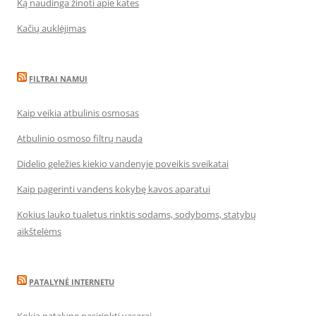
Ką naudinga žinoti apie kates
Kačių auklėjimas
FILTRAI NAMUI
Kaip veikia atbulinis osmosas
Atbulinio osmoso filtrų nauda
Didelio geležies kiekio vandenyje poveikis sveikatai
Kaip pagerinti vandens kokybę kavos aparatui
Kokius lauko tualetus rinktis sodams, sodyboms, statybų
aikštelėms
PATALYNĖ INTERNETU