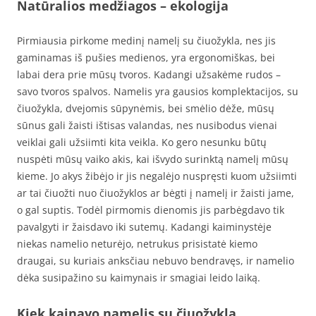
Natūralios medžiagos – ekologija
Pirmiausia pirkome medinį namelį su čiuožykla, nes jis
gaminamas iš pušies medienos, yra ergonomiškas, bei
labai dera prie mūsų tvoros. Kadangi užsakėme rudos –
savo tvoros spalvos. Namelis yra gausios komplektacijos, su
čiuožykla, dvejomis sūpynėmis, bei smėlio dėže, mūsų
sūnus gali žaisti ištisas valandas, nes nusibodus vienai
veiklai gali užsiimti kita veikla. Ko gero nesunku būtų
nuspėti mūsų vaiko akis, kai išvydo surinktą namelį mūsų
kieme. Jo akys žibėjo ir jis negalėjo nuspręsti kuom užsiimti
ar tai čiuožti nuo čiuožyklos ar bėgti į namelį ir žaisti jame,
o gal suptis. Todėl pirmomis dienomis jis parbėgdavo tik
pavalgyti ir žaisdavo iki sutemų. Kadangi kaiminystėje
niekas namelio neturėjo, netrukus prisistatė kiemo
draugai, su kuriais anksčiau nebuvo bendravęs, ir namelio
dėka susipažino su kaimynais ir smagiai leido laiką.
Kiek kainavo namelis su čiuožykla