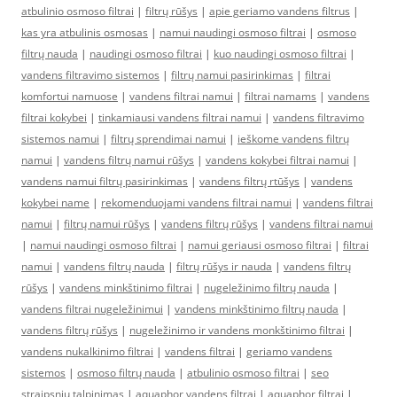
atbulinio osmoso filtrai
|
filtrų rūšys
|
apie geriamo vandens filtrus
|
kas yra atbulinis osmosas
|
namui naudingi osmoso filtrai
|
osmoso
filtrų nauda
|
naudingi osmoso filtrai
|
kuo naudingi osmoso filtrai
|
vandens filtravimo sistemos
|
filtrų namui pasirinkimas
|
filtrai
komfortui namuose
|
vandens filtrai namui
|
filtrai namams
|
vandens
filtrai kokybei
|
tinkamiausi vandens filtrai namui
|
vandens filtravimo
sistemos namui
|
filtrų sprendimai namui
|
ieškome vandens filtrų
namui
|
vandens filtrų namui rūšys
|
vandens kokybei filtrai namui
|
vandens namui filtrų pasirinkimas
|
vandens filtrų rtūšys
|
vandens
kokybei name
|
rekomenduojami vandens filtrai namui
|
vandens filtrai
namui
|
filtrų namui rūšys
|
vandens filtrų rūšys
|
vandens filtrai namui
|
namui naudingi osmoso filtrai
|
namui geriausi osmoso filtrai
|
filtrai
namui
|
vandens filtrų nauda
|
filtrų rūšys ir nauda
|
vandens filtrų
rūšys
|
vandens minkštinimo filtrai
|
nugeležinimo filtrų nauda
|
vandens filtrai nugeležinimui
|
vandens minkštinimo filtrų nauda
|
vandens filtrų rūšys
|
nugeležinimo ir vandens monkštinimo filtrai
|
vandens nukalkinimo filtrai
|
vandens filtrai
|
geriamo vandens
sistemos
|
osmoso filtrų nauda
|
atbulinio osmoso filtrai
|
seo
straipsniu talpinimas
|
aquaphor vandens filtrai
|
aquaphor filtrai
|