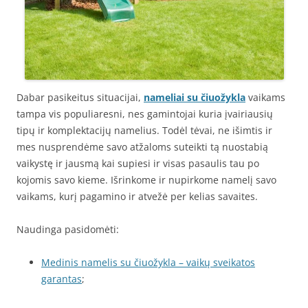
Dabar pasikeitus situacijai,
nameliai su čiuožykla
vaikams
tampa vis populiaresni, nes gamintojai kuria įvairiausių
tipų ir komplektacijų namelius. Todėl tėvai, ne išimtis ir
mes nusprendėme savo atžaloms suteikti tą nuostabią
vaikystę ir jausmą kai supiesi ir visas pasaulis tau po
kojomis savo kieme. Išrinkome ir nupirkome namelį savo
vaikams, kurį pagamino ir atvežė per kelias savaites.
Naudinga pasidomėti:
Medinis namelis su čiuožykla – vaikų sveikatos
garantas
;