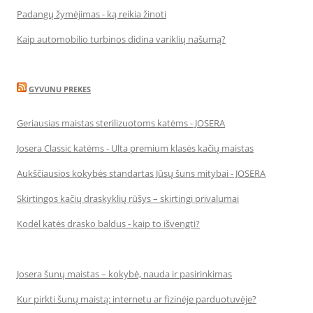
Padangų žymėjimas - ką reikia žinoti
Kaip automobilio turbinos didina variklių našumą?
GYVUNU PREKES
Geriausias maistas sterilizuotoms katėms - JOSERA
Josera Classic katėms - Ulta premium klasės kačių maistas
Aukščiausios kokybės standartas Jūsų šuns mitybai - JOSERA
Skirtingos kačių draskyklių rūšys – skirtingi privalumai
Kodėl katės drasko baldus - kaip to išvengti?
Josera šunų maistas – kokybė, nauda ir pasirinkimas
Kur pirkti šunų maistą: internetu ar fizinėje parduotuvėje?