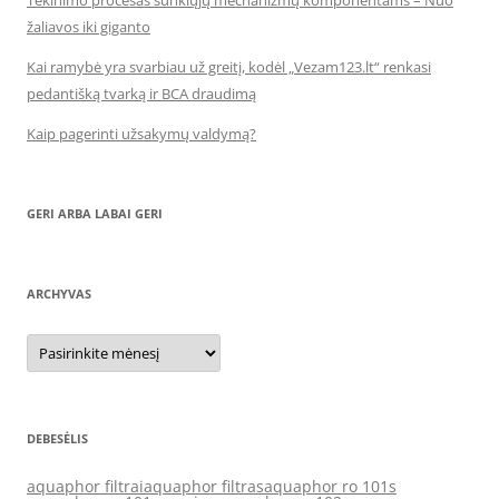
Tekinimo procesas sunkiųjų mechanizmų komponentams – Nuo
žaliavos iki giganto
Kai ramybė yra svarbiau už greitį, kodėl „Vezam123.lt“ renkasi
pedantišką tvarką ir BCA draudimą
Kaip pagerinti užsakymų valdymą?
GERI ARBA LABAI GERI
ARCHYVAS
Archyvas
DEBESĖLIS
aquaphor filtrai
aquaphor filtras
aquaphor ro 101s