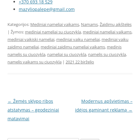
+370 693 18 529
mazyliopalepe@gmail.com
Kategorijos:
Mediniai nameliai vaikams
,
Namams
,
Žaidimų aikštelės
| Žymos:
mediniai nameliai su ciuozykla
,
mediniai nameliai vaikams
,
mediniai vaikiski nameliai
,
mediniai vaiku nameliai
,
mediniai vaiku
zaidimo nameliai
,
mediniai zaidimu nameliai vaikams
,
medinis
namelis su ciuozykla
,
nameliai su ciuozykla
,
namelis su ciuozykla
,
namelis vaikams su ciuozykla
|
2021 22 birželio
Įrašo
←
Žemės sklypo ribos
Modernus apšvietimas –
navigacija
atstatymas – geodeziniai
idėjos gaminant reklamą
→
matavimai