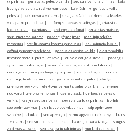
talpinimas
|
geriausias pelėsio valiklis
|
seo straipsniu talpinimas
|
kaip
isvengti pelesio atsiradimo namuose
|
kaip išsirinkti geriausią valiklį
pelėsiui
|
puiki dovana vaikams
|
smagiam žaidimui kieme
|
aikštelės
vaikų laiko praleidimui
|
telefonų remontas naudingas
|
geriausias
kaciu kraikas
|
dazniausiai gendantys telefonai
|
geriausias maistas
sterilizuotoms katėms
|
padangų žymėjimas
|
mobiliųjų telefonų
remontas
|
sterilizuotoms katėms geriausias
|
kiek kainuoja kubilai
|
dažnai gendantys telefonai
|
geriausias vonios valiklis
|
elektromobiliu
ikrovimo stoteliu pletra lietuvoje
|
lietuvoje daugeja stoteliu
|
padangų
žymėjimas reikalingas
|
vasarinės padangos elektromobiliams
|
naudingas žieminių padangų žymėjimas
|
kuo naudingas remontas
|
mobiliųjų telefonų remontas
|
geriausias valiklis peliui
|
efektyvi
priemone nuo voru
|
efektyviai veikiantis pelėsio valiklis
|
priemonė
nuo vorų
|
telefonų remontas
|
josera classic
|
geriausias pelesio
valiklis
|
kas yra seo straipsniai
|
seo straipsniu talpinimas
|
isorinis
seo optimizavimas
|
vidinis seo optimizavimas
|
kaip optimizuoti
svetaine
|
kriaukles
|
seo apzvalga
|
namu apyvokos reikmenys
|
buitis
|
vaikams
|
seo straipsniu talpinimas
|
bakterijos kanalizacijai
|
saugus
zaidimas vaikams
|
seo straipsniu talpinimas
|
nuo kada ziemines
|