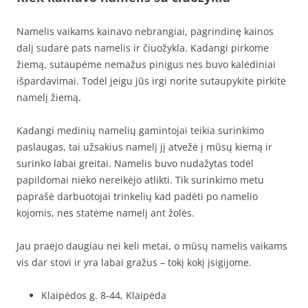
Namelis vaikams kainavo nebrangiai, pagrindinę kainos
dalį sudarė pats namelis ir čiuožykla. Kadangi pirkome
žiemą, sutaupėme nemažus pinigus nes buvo kalėdiniai
išpardavimai. Todėl jeigu jūs irgi norite sutaupykite pirkite
namelį žiemą.
Kadangi medinių namelių gamintojai teikia surinkimo
paslaugas, tai užsakius namelį jį atvežė į mūsų kiemą ir
surinko labai greitai. Namelis buvo nudažytas todėl
papildomai nieko nereikėjo atlikti. Tik surinkimo metu
paprašė darbuotojai trinkelių kad padėti po namelio
kojomis, nes statėme namelį ant žolės.
Jau praėjo daugiau nei keli metai, o mūsų namelis vaikams
vis dar stovi ir yra labai gražus – tokį kokį įsigijome.
Klaipėdos g. 8-44, Klaipėda