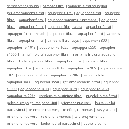
osmoso filtrų nauda
|
osmoso filtrai
|
vandens filtrai aquaphor
|
geriamo vandens filtrai
|
aquaphor filtrai
|
aquaphor filtrai
|
aquaphor
filtrai
|
aquaphor filtrai
|
aquaphor namams ir pramonei
|
aquaphor
filtrai
|
aquaphor filtrai
|
aquaphor filtrų nauda
|
aquaphor filtrai
|
aquapgor filtrai ir nauda
|
aquaphor filtrai
|
aquaphor filtrai
|
vandens
filtrai
|
aquaphor filtrai
|
vandens filtru rusys
|
aquaphor s800
|
aquaphor ro-101s
|
aquaphor ro-102s
|
aquapgor s550
|
aquaphor
s1000
|
namui ir biurui aquaphor filtrai
|
namams ir biurui aquaphor
filtrai
|
kodel aquaphor filtrai
|
aquaphor filtrai
|
vandens filtrai
|
aquaphor filtrai
|
aquaphor ro-101s
|
aquaphor ro-202s
|
aquaphor ro-
102s
|
aquaphor ro-202s
|
aquaphor ro-206s
|
vandens filtrai
|
aquaphor s800
|
aquaphor s550
|
geriamo vandens filtrai
|
aquaphor
s1000
|
aquaphor ro 101s
|
aquaphor 102s
|
aquaphor ro 202s
|
aquaphor ro 206s
|
vandens minkstinimo filtrai
|
nugeležinimo filtrai
|
pelesio kvapa galima panaikinti
|
priemone nuo voru
|
lauko kubilai
pardavimui
|
priemonė nuo vorų
|
telefonų remontas
|
kas yra seo
|
priemone nuo voru
|
telefonų remontas
|
telefonų remontas
|
priemonė nuo vorų
|
lauko kubilai pardavimui
|
seo straipsniu