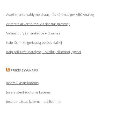
Asortimento valdymo drausmės kūrimas per ABC Analizę
Ar metiniai vertinimai vis dar turi prasmę?
Vidaus durys ir rankenos – dizainas
Kaip išsirinkti geriausią pelėsio valiklį
Kaip prižiūrėti patalynę – skalbti, džiovinti, lyginti
PREKĖS GYVŪNAMS
Josera Classic katėms
Josera sterilizuotoms katėms
Josera maistas katėms – atsiliepimai