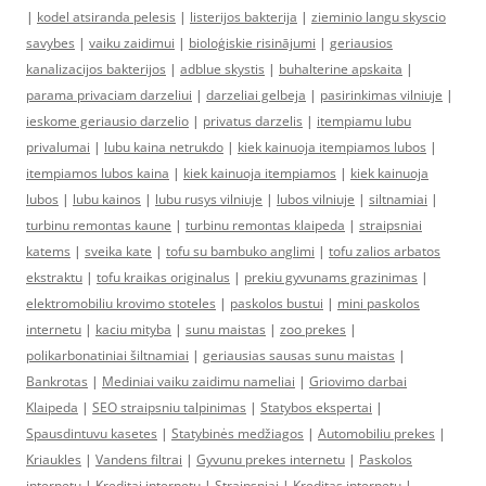
|
kodel atsiranda pelesis
|
listerijos bakterija
|
zieminio langu skyscio
savybes
|
vaiku zaidimui
|
bioloģiskie risinājumi
|
geriausios
kanalizacijos bakterijos
|
adblue skystis
|
buhalterine apskaita
|
parama privaciam darzeliui
|
darzeliai gelbeja
|
pasirinkimas vilniuje
|
ieskome geriausio darzelio
|
privatus darzelis
|
itempiamu lubu
privalumai
|
lubu kaina netrukdo
|
kiek kainuoja itempiamos lubos
|
itempiamos lubos kaina
|
kiek kainuoja itempiamos
|
kiek kainuoja
lubos
|
lubu kainos
|
lubu rusys vilniuje
|
lubos vilniuje
|
siltnamiai
|
turbinu remontas kaune
|
turbinu remontas klaipeda
|
straipsniai
katems
|
sveika kate
|
tofu su bambuko anglimi
|
tofu zalios arbatos
ekstraktu
|
tofu kraikas originalus
|
prekiu gyvunams grazinimas
|
elektromobiliu krovimo stoteles
|
paskolos bustui
|
mini paskolos
internetu
|
kaciu mityba
|
sunu maistas
|
zoo prekes
|
polikarbonatiniai šiltnamiai
|
geriausias sausas sunu maistas
|
Bankrotas
|
Mediniai vaiku zaidimu nameliai
|
Griovimo darbai
Klaipeda
|
SEO straipsniu talpinimas
|
Statybos ekspertai
|
Spausdintuvu kasetes
|
Statybinės medžiagos
|
Automobiliu prekes
|
Kriaukles
|
Vandens filtrai
|
Gyvunu prekes internetu
|
Paskolos
internetu
|
Kreditai internetu
|
Straipsniai
|
Kreditas internetu
|