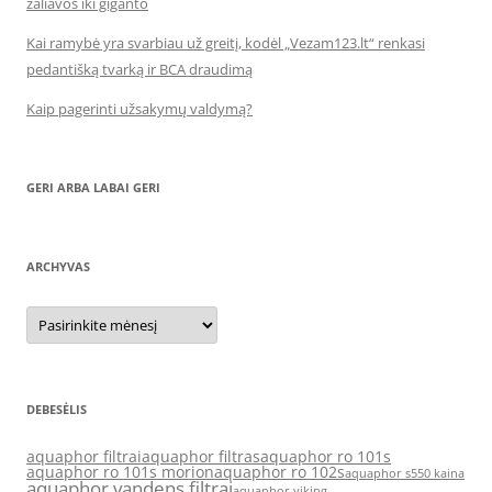
žaliavos iki giganto
Kai ramybė yra svarbiau už greitį, kodėl „Vezam123.lt“ renkasi
pedantišką tvarką ir BCA draudimą
Kaip pagerinti užsakymų valdymą?
GERI ARBA LABAI GERI
ARCHYVAS
Archyvas
DEBESĖLIS
aquaphor filtrai
aquaphor filtras
aquaphor ro 101s
aquaphor ro 101s morion
aquaphor ro 102s
aquaphor s550 kaina
aquaphor vandens filtrai
aquaphor viking