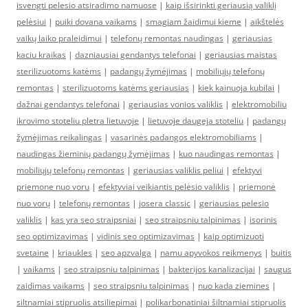
isvengti pelesio atsiradimo namuose
|
kaip išsirinkti geriausią valiklį
pelėsiui
|
puiki dovana vaikams
|
smagiam žaidimui kieme
|
aikštelės
vaikų laiko praleidimui
|
telefonų remontas naudingas
|
geriausias
kaciu kraikas
|
dazniausiai gendantys telefonai
|
geriausias maistas
sterilizuotoms katėms
|
padangų žymėjimas
|
mobiliųjų telefonų
remontas
|
sterilizuotoms katėms geriausias
|
kiek kainuoja kubilai
|
dažnai gendantys telefonai
|
geriausias vonios valiklis
|
elektromobiliu
ikrovimo stoteliu pletra lietuvoje
|
lietuvoje daugeja stoteliu
|
padangų
žymėjimas reikalingas
|
vasarinės padangos elektromobiliams
|
naudingas žieminių padangų žymėjimas
|
kuo naudingas remontas
|
mobiliųjų telefonų remontas
|
geriausias valiklis peliui
|
efektyvi
priemone nuo voru
|
efektyviai veikiantis pelėsio valiklis
|
priemonė
nuo vorų
|
telefonų remontas
|
josera classic
|
geriausias pelesio
valiklis
|
kas yra seo straipsniai
|
seo straipsniu talpinimas
|
isorinis
seo optimizavimas
|
vidinis seo optimizavimas
|
kaip optimizuoti
svetaine
|
kriaukles
|
seo apzvalga
|
namu apyvokos reikmenys
|
buitis
|
vaikams
|
seo straipsniu talpinimas
|
bakterijos kanalizacijai
|
saugus
zaidimas vaikams
|
seo straipsniu talpinimas
|
nuo kada ziemines
|
siltnamiai stipruolis atsiliepimai
|
polikarbonatiniai šiltnamiai stipruolis