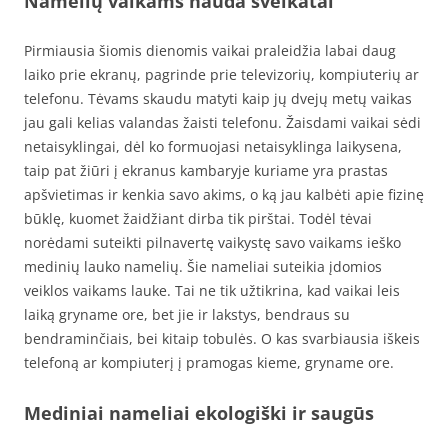
Namelių vaikams nauda sveikatai
Pirmiausia šiomis dienomis vaikai praleidžia labai daug
laiko prie ekranų, pagrinde prie televizorių, kompiuterių ar
telefonu. Tėvams skaudu matyti kaip jų dvejų metų vaikas
jau gali kelias valandas žaisti telefonu. Žaisdami vaikai sėdi
netaisyklingai, dėl ko formuojasi netaisyklinga laikysena,
taip pat žiūri į ekranus kambaryje kuriame yra prastas
apšvietimas ir kenkia savo akims, o ką jau kalbėti apie fizinę
būklę, kuomet žaidžiant dirba tik pirštai. Todėl tėvai
norėdami suteikti pilnavertę vaikystę savo vaikams ieško
medinių lauko namelių. Šie nameliai suteikia įdomios
veiklos vaikams lauke. Tai ne tik užtikrina, kad vaikai leis
laiką gryname ore, bet jie ir lakstys, bendraus su
bendraminčiais, bei kitaip tobulės. O kas svarbiausia iškeis
telefoną ar kompiuterį į pramogas kieme, gryname ore.
Mediniai nameliai ekologiški ir saugūs