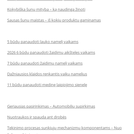
Kokybiška šunų mityba – ką naudinga žinoti
Sausas šunų maistas – iš kokių produktų gaminamas
5 būdų panaudoti lauko namelį vaikams
2026 6 būdų panaudoti žaidimų aikšteles vaikams
7 būdų panaudoti žaidimų namelį vaikams
Dažniausios klaidos renkantis vaikų namelius
11 būdų panaudoti medinę laipiojimo sienelę
Geriausias pasirinkimas – Automobilių supirkimas
Nuotraukos ir spauda ant drobės
Tekinimo procesas sunkiųjų mechanizmų komponentams – Nuo