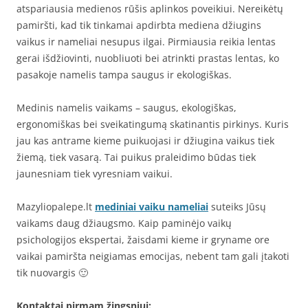
atspariausia medienos rūšis aplinkos poveikiui. Nereikėtų
pamiršti, kad tik tinkamai apdirbta mediena džiugins
vaikus ir nameliai nesupus ilgai. Pirmiausia reikia lentas
gerai išdžiovinti, nuobliuoti bei atrinkti prastas lentas, ko
pasakoje namelis tampa saugus ir ekologiškas.
Medinis namelis vaikams – saugus, ekologiškas,
ergonomiškas bei sveikatingumą skatinantis pirkinys. Kuris
jau kas antrame kieme puikuojasi ir džiugina vaikus tiek
žiemą, tiek vasarą. Tai puikus praleidimo būdas tiek
jaunesniam tiek vyresniam vaikui.
Mazyliopalepe.lt
mediniai vaiku nameliai
suteiks Jūsų
vaikams daug džiaugsmo. Kaip paminėjo vaikų
psichologijos ekspertai, žaisdami kieme ir gryname ore
vaikai pamiršta neigiamas emocijas, nebent tam gali įtakoti
tik nuovargis 🙂
Kontaktai pirmam žingsniui: