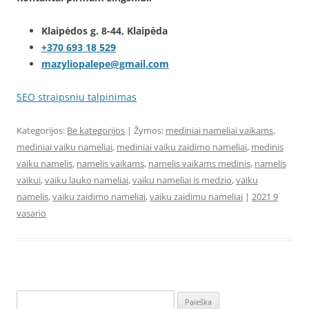
Klaipėdos g. 8-44, Klaipėda
+370 693 18 529
mazyliopalepe@gmail.com
SEO straipsniu talpinimas
Kategorijos:
Be kategorijos
| Žymos:
mediniai nameliai vaikams
,
mediniai vaiku nameliai
,
mediniai vaiku zaidimo nameliai
,
medinis
vaiku namelis
,
namelis vaikams
,
namelis vaikams medinis
,
namelis
vaikui
,
vaiku lauko nameliai
,
vaiku nameliai is medzio
,
vaiku
namelis
,
vaiku zaidimo nameliai
,
vaiku zaidimu nameliai
|
2021 9
vasario
Ieškoti: