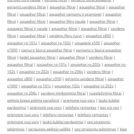
geriamo vandens filtrai
|
aquaphor filtrai
|
aquaphor filtrai
|
aquaphor
filtrai
|
aquaphor filtrai
|
aquaphor namams ir pramonei
|
aquaphor
filtrai
|
aquaphor filtrai
|
aquaphor filtrų nauda
|
aquaphor filtrai
|
aquapgor filtrai ir nauda
|
aquaphor filtrai
|
aquaphor filtrai
|
vandens
filtrai
|
aquaphor filtrai
|
vandens filtru rusys
|
aquaphor s800
|
aquaphor ro-101s
|
aquaphor ro-102s
|
aquapgor s550
|
aquaphor
s1000
|
namui ir biurui aquaphor filtrai
|
namams ir biurui aquaphor
filtrai
|
kodel aquaphor filtrai
|
aquaphor filtrai
|
vandens filtrai
|
aquaphor filtrai
|
aquaphor ro-101s
|
aquaphor ro-202s
|
aquaphor ro-
102s
|
aquaphor ro-202s
|
aquaphor ro-206s
|
vandens filtrai
|
aquaphor s800
|
aquaphor s550
|
geriamo vandens filtrai
|
aquaphor
s1000
|
aquaphor ro 101s
|
aquaphor 102s
|
aquaphor ro 202s
|
aquaphor ro 206s
|
vandens minkstinimo filtrai
|
nugeležinimo filtrai
|
pelesio kvapa galima panaikinti
|
priemone nuo voru
|
lauko kubilai
pardavimui
|
priemonė nuo vorų
|
telefonų remontas
|
kas yra seo
|
priemone nuo voru
|
telefonų remontas
|
telefonų remontas
|
priemonė nuo vorų
|
lauko kubilai pardavimui
|
seo straipsniu
talpinimas
|
geriausias pelėsio valiklis
|
seo straipsniu talpinimas
|
kaip