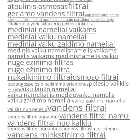
filtrai
atbulinis osmosas
geriamo vandens filtrai
kaip panaikinti pelesi
kaip panaikinti pelesi nuo medienos
kaip panaikinti pelesi vonioje
klinkerio plyteles
klinkerio plytos
klinkeris
mediniai nameliai vaikams
mediniai vaiku nameliai
mediniai vaiku zaidimo nameliai
medinis vaiku namelis
namelis vaikams
namelis vaikams medinis
namelis vaikui
nugelezinimo filtras
nugeležinimo filtrai
nukalkinimo filtrai
osmoso filtrai
pelesio valiklis
padangos
pelesio naikinimo priemones
vaiku lauko nameliai
pelesis
vaiku nameliai is medzio
vaiku namelis
vaiku zaidimo nameliai
vaiku zaidimu nameliai
vandens filtrai
valiklis nuo pelesio
vandens filtrai namui
vandens filtrai aquaphor
vandens filtrai nuo kalkiu
vandens filtras aquaphor
vandens filtravimo sistemos
vandens minkstinimo filtrai