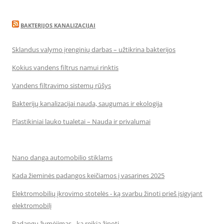
BAKTERIJOS KANALIZACIJAI
Sklandus valymo įrenginių darbas – užtikrina bakterijos
Kokius vandens filtrus namui rinktis
Vandens filtravimo sistemų rūšys
Bakterijų kanalizacijai nauda, saugumas ir ekologija
Plastikiniai lauko tualetai – Nauda ir privalumai
Nano danga automobilio stiklams
Kada žieminės padangos keičiamos į vasarines 2025
Elektromobilių įkrovimo stotelės - ką svarbu žinoti prieš įsigyjant
elektromobilį
Padangų žymėjimas - ką reikia žinoti