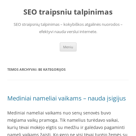
Pereiti
prie
SEO traipsniu talpinimas
turinio
SEO straipsnių talpinimas – kokybiškos atgalinės nuorodos –
efektyvi nauda verslui internete.
Meniu
TEMOS ARCHYVAI:
BE KATEGORIJOS
Mediniai nameliai vaikams – nauda įsigijus
Mediniai nameliai vaikams nuo senų senovės buvo
mėgiama vaikų pramoga. Tik namelius turėdavo vaikai,
kurių tėvai mokėjo elgtis su medžiu ir galėdavo pagaminti
namelį vaikams žaisti. Ko gero ne visi tėvai turėjo žemės su