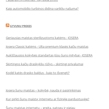
Kaip automobilio turbinos didina variklių našumą?
GYVUNU PREKES
Geriausias maistas sterilizuotoms katėms - JOSERA
Josera Classic katėms - Ulta premium klasės kačių maistas
Aukščiausios kokybės standartas Jūsų šuns mitybai - JOSERA
Skirtingos kačių draskyklių rūšys – skirtingi privalumai
Kodėl katės drasko baldus - kaip to išvengti?
Josera šunų maistas – kokybė, nauda ir pasirinkimas
Kur pirkti šunų maistą: internetu ar fizinėje parduotuvėje?
Šunų maistas internetu – greita, patogu ir pigiau