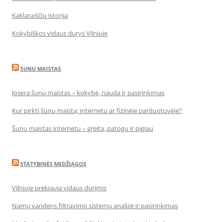
Kaklaraiščių istorija
Kokybiškos vidaus durys Vilniuje
SUNU MAISTAS
Josera šunų maistas – kokybė, nauda ir pasirinkimas
Kur pirkti šunų maistą: internetu ar fizinėje parduotuvėje?
Šunų maistas internetu – greita, patogu ir pigiau
STATYBINĖS MEDŽIAGOS
Vilniuje prekiauja vidaus durimis
Namų vandens filtravimo sistemų analizė ir pasirinkimas