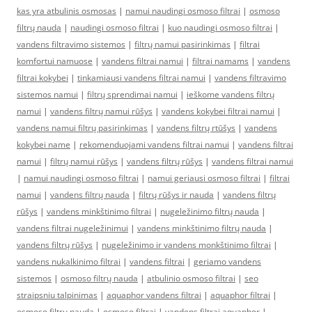
kas yra atbulinis osmosas
|
namui naudingi osmoso filtrai
|
osmoso
filtrų nauda
|
naudingi osmoso filtrai
|
kuo naudingi osmoso filtrai
|
vandens filtravimo sistemos
|
filtrų namui pasirinkimas
|
filtrai
komfortui namuose
|
vandens filtrai namui
|
filtrai namams
|
vandens
filtrai kokybei
|
tinkamiausi vandens filtrai namui
|
vandens filtravimo
sistemos namui
|
filtrų sprendimai namui
|
ieškome vandens filtrų
namui
|
vandens filtrų namui rūšys
|
vandens kokybei filtrai namui
|
vandens namui filtrų pasirinkimas
|
vandens filtrų rtūšys
|
vandens
kokybei name
|
rekomenduojami vandens filtrai namui
|
vandens filtrai
namui
|
filtrų namui rūšys
|
vandens filtrų rūšys
|
vandens filtrai namui
|
namui naudingi osmoso filtrai
|
namui geriausi osmoso filtrai
|
filtrai
namui
|
vandens filtrų nauda
|
filtrų rūšys ir nauda
|
vandens filtrų
rūšys
|
vandens minkštinimo filtrai
|
nugeležinimo filtrų nauda
|
vandens filtrai nugeležinimui
|
vandens minkštinimo filtrų nauda
|
vandens filtrų rūšys
|
nugeležinimo ir vandens monkštinimo filtrai
|
vandens nukalkinimo filtrai
|
vandens filtrai
|
geriamo vandens
sistemos
|
osmoso filtrų nauda
|
atbulinio osmoso filtrai
|
seo
straipsniu talpinimas
|
aquaphor vandens filtrai
|
aquaphor filtrai
|
osmoso filtrų nauda
|
osmoso filtrai
|
vandens filtrai aquaphor
|