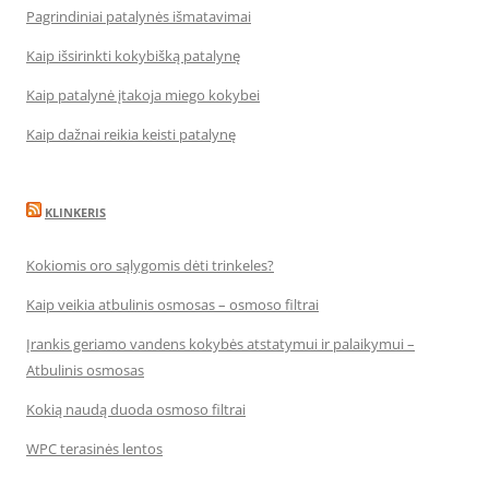
Pagrindiniai patalynės išmatavimai
Kaip išsirinkti kokybišką patalynę
Kaip patalynė įtakoja miego kokybei
Kaip dažnai reikia keisti patalynę
KLINKERIS
Kokiomis oro sąlygomis dėti trinkeles?
Kaip veikia atbulinis osmosas – osmoso filtrai
Įrankis geriamo vandens kokybės atstatymui ir palaikymui –
Atbulinis osmosas
Kokią naudą duoda osmoso filtrai
WPC terasinės lentos