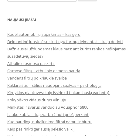
NAUJAUSI ĮRAŠAI
Kodėl automobilių supirkimas – kas gero
Deimantinė juostelė su skirtingų formų deimantais – kaip derinti
Dažniausiai užduodamas klausimas: ant kurios rankos nešiojamas
sužadėtuvių žiedas?
Atbulinio osmoso paskirtis
Osmoso filtrų – atbulinio osmoso nauda
Vandens filtrų po kriaukle svarba
Kaklaraištis ir stilius naudojant spalvas – psichologija
Kirpyklos plautuvės: kaip išsirinkti tinkamiausią variantą?
Kokybiškos vidaus durys Vilniuje
Minkštas ir švarus vanduo su Aquaphor S800
Lauko kubilai – ką svarbu žinoti prieš perkant
Kuo naudingi nukalkinimo filtrai namui ir biurui
Kaip pasirinkti geriausią pelėsio valiklį