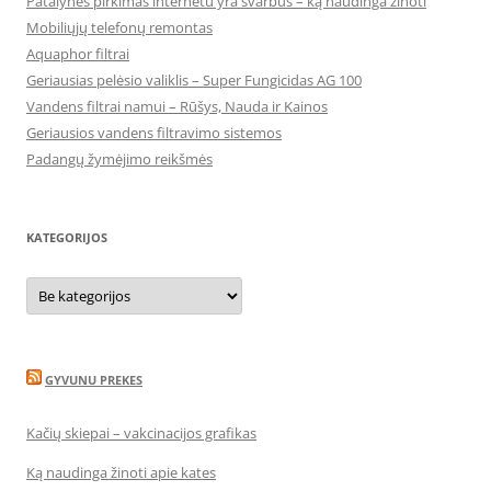
Patalynės pirkimas internetu yra svarbus – ką naudinga žinoti
Mobiliųjų telefonų remontas
Aquaphor filtrai
Geriausias pelėsio valiklis – Super Fungicidas AG 100
Vandens filtrai namui – Rūšys, Nauda ir Kainos
Geriausios vandens filtravimo sistemos
Padangų žymėjimo reikšmės
KATEGORIJOS
Kategorijos
GYVUNU PREKES
Kačių skiepai – vakcinacijos grafikas
Ką naudinga žinoti apie kates