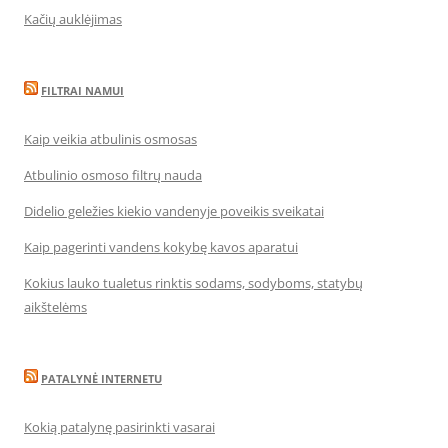
Kačių auklėjimas
FILTRAI NAMUI
Kaip veikia atbulinis osmosas
Atbulinio osmoso filtrų nauda
Didelio geležies kiekio vandenyje poveikis sveikatai
Kaip pagerinti vandens kokybę kavos aparatui
Kokius lauko tualetus rinktis sodams, sodyboms, statybų
aikštelėms
PATALYNĖ INTERNETU
Kokią patalynę pasirinkti vasarai