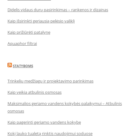
Didelis vidaus durų pasirinkimas – rankenos ir dizainas
Kaip išsirinkti geriausią pelėsio valiklį
Kaip prižiūrėti patalynę
Aquaphor filtrai
STATYBOMS
Trinkelių medžiagų ir projektavimo parinkimas
Kaip veikia atbulinis osmosas
Maksimalios geriamo vandens kokybės palaikymui – Atbulinis
osmosas
Kaip pagerinti geriamo vandens kokybę
Kokį lauko tualetą rinktis naudojimui soduose