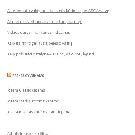
Asortimento valdymo drausmės kūrimas per ABC Analizę
Ar metiniai vertinimai vis dar turi prasmę?
Vidaus durys ir rankenos – dizainas
Kaip išsirinkti geriausią pelėsio valiklį
Kaip prižiūrėti patalynę – skalbti, džiovinti, lyginti
PREKĖS GYVŪNAMS
Josera Classic katėms
Josera sterilizuotoms katėms
Josera maistas katėms – atsiliepimai
Atbulinio osmoso filtrai