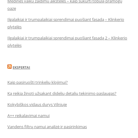
Medinės vaikų žaidimų aikštelės – kaip sukurti tobulą pramogų
oazę
Ilgalaikiai ir trumpalaikiai sprendimai puošiant fasadą – Klinkerio
plytelės
Ilgalaikiai ir trumpalaikiai sprendimai puošiant fasadą 2 – Klinkerio
plytelės
EKSPERTAI
Kaip pasiruošti trinkelių klojimui?
Ką reikia žinoti užsakant didelių detalių tekinimo paslaugas?
Kokybiškos vidaus durys Vilniuje
A++ reikalavimai namui
Vandens filtrų namui analizė ir pasirinkimas