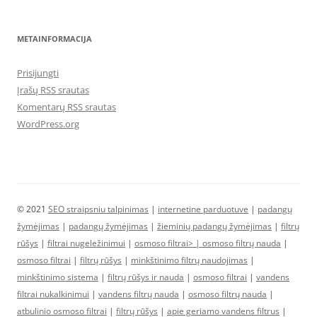
METAINFORMACIJA
Prisijungti
Įrašų RSS srautas
Komentarų RSS srautas
WordPress.org
© 2021
SEO straipsniu talpinimas
|
internetine parduotuve
|
padangų
žymėjimas
|
padangų žymėjimas
|
žieminių padangų žymėjimas
|
filtrų
rūšys
|
filtrai nugeležinimui
|
osmoso filtrai> |
osmoso filtrų nauda
|
osmoso filtrai
|
filtrų rūšys
|
minkštinimo filtrų naudojimas
|
minkštinimo sistema
|
filtrų rūšys ir nauda
|
osmoso filtrai
|
vandens
filtrai nukalkinimui
|
vandens filtrų nauda
|
osmoso filtrų nauda
|
atbulinio osmoso filtrai
|
filtrų rūšys
|
apie geriamo vandens filtrus
|