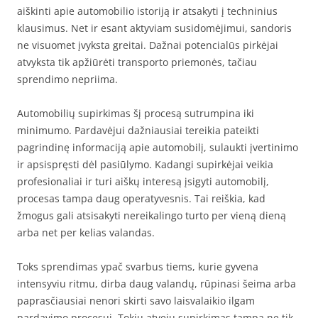
aiškinti apie automobilio istoriją ir atsakyti į techninius
klausimus. Net ir esant aktyviam susidomėjimui, sandoris
ne visuomet įvyksta greitai. Dažnai potencialūs pirkėjai
atvyksta tik apžiūrėti transporto priemonės, tačiau
sprendimo nepriima.
Automobilių supirkimas šį procesą sutrumpina iki
minimumo. Pardavėjui dažniausiai tereikia pateikti
pagrindinę informaciją apie automobilį, sulaukti įvertinimo
ir apsispręsti dėl pasiūlymo. Kadangi supirkėjai veikia
profesionaliai ir turi aiškų interesą įsigyti automobilį,
procesas tampa daug operatyvesnis. Tai reiškia, kad
žmogus gali atsisakyti nereikalingo turto per vieną dieną
arba net per kelias valandas.
Toks sprendimas ypač svarbus tiems, kurie gyvena
intensyviu ritmu, dirba daug valandų, rūpinasi šeima arba
paprasčiausiai nenori skirti savo laisvalaikio ilgam
pardavimo procesui. Tokiu atveju supirkimas tampa ne tik