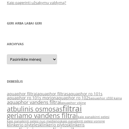
Kaip pagerinti užsakymų valdymą?
GERI ARBA LABAI GERI
ARCHYVAS
Archyvas
DEBESĖLIS
aquaphor filtrai
aquaphor filtras
aquaphor ro 101s
aquaphor ro 101s morion
aquaphor ro 102s
aquaphor s550 kaina
aquaphor vandens filtrai
aquaphor viking
filtrai
atbulinis osmosas
geriamo vandens filtrai
kaip panaikinti pelesi
kaip panaikinti pelesi nuo medienos
kaip panaikinti pelesi vonioje
klinkerio plyteles
klinkerio plytos
klinkeris