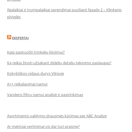
Ilgalaikiai ir trumpalaikiai sprendimai puošiant fasadą 2 – Klinkerio
plytelės
EKSPERTAI
Kaip pasiruošti trinkelių klojimui?
Ką reikia žinoti užsakant didelių detalių tekinimo paslaugas?
Kokybiškos vidaus durys Vilniuje
A++ reikalavimai namui
Vandens filtrų namui analizė ir pasirinkimas
Asortimento valdymo drausmės kūrimas per ABC Analizę
Ar metiniai vertinimai vis dar turi prasmę?