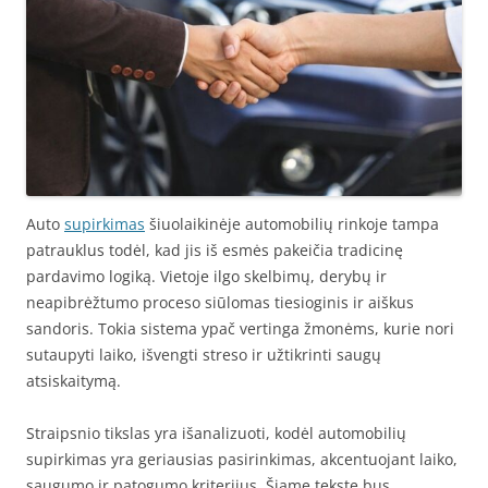
Auto
supirkimas
šiuolaikinėje automobilių rinkoje tampa
patrauklus todėl, kad jis iš esmės pakeičia tradicinę
pardavimo logiką. Vietoje ilgo skelbimų, derybų ir
neapibrėžtumo proceso siūlomas tiesioginis ir aiškus
sandoris. Tokia sistema ypač vertinga žmonėms, kurie nori
sutaupyti laiko, išvengti streso ir užtikrinti saugų
atsiskaitymą.
Straipsnio tikslas yra išanalizuoti, kodėl automobilių
supirkimas yra geriausias pasirinkimas, akcentuojant laiko,
saugumo ir patogumo kriterijus. Šiame tekste bus