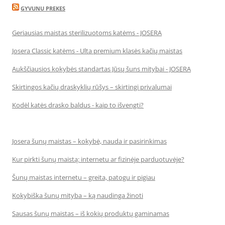
GYVUNU PREKES
Geriausias maistas sterilizuotoms katėms - JOSERA
Josera Classic katėms - Ulta premium klasės kačių maistas
Aukščiausios kokybės standartas Jūsų šuns mitybai - JOSERA
Skirtingos kačių draskyklių rūšys – skirtingi privalumai
Kodėl katės drasko baldus - kaip to išvengti?
Josera šunų maistas – kokybė, nauda ir pasirinkimas
Kur pirkti šunų maistą: internetu ar fizinėje parduotuvėje?
Šunų maistas internetu – greita, patogu ir pigiau
Kokybiška šunų mityba – ką naudinga žinoti
Sausas šunų maistas – iš kokių produktų gaminamas