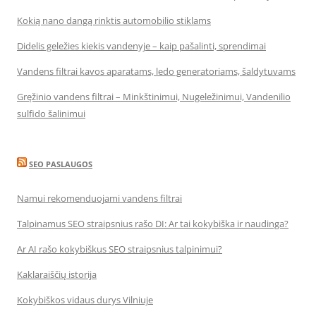
Kokią nano dangą rinktis automobilio stiklams
Didelis geležies kiekis vandenyje – kaip pašalinti, sprendimai
Vandens filtrai kavos aparatams, ledo generatoriams, šaldytuvams
Gręžinio vandens filtrai – Minkštinimui, Nugeležinimui, Vandenilio
sulfido šalinimui
SEO PASLAUGOS
Namui rekomenduojami vandens filtrai
Talpinamus SEO straipsnius rašo DI: Ar tai kokybiška ir naudinga?
Ar AI rašo kokybiškus SEO straipsnius talpinimui?
Kaklaraiščių istorija
Kokybiškos vidaus durys Vilniuje