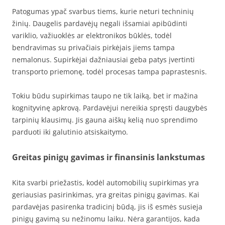
Patogumas ypač svarbus tiems, kurie neturi techninių
žinių. Daugelis pardavėjų negali išsamiai apibūdinti
variklio, važiuoklės ar elektronikos būklės, todėl
bendravimas su privačiais pirkėjais jiems tampa
nemalonus. Supirkėjai dažniausiai geba patys įvertinti
transporto priemonę, todėl procesas tampa paprastesnis.
Tokiu būdu supirkimas taupo ne tik laiką, bet ir mažina
kognityvinę apkrovą. Pardavėjui nereikia spręsti daugybės
tarpinių klausimų. Jis gauna aiškų kelią nuo sprendimo
parduoti iki galutinio atsiskaitymo.
Greitas pinigų gavimas ir finansinis lankstumas
Kita svarbi priežastis, kodėl automobilių supirkimas yra
geriausias pasirinkimas, yra greitas pinigų gavimas. Kai
pardavėjas pasirenka tradicinį būdą, jis iš esmės susieja
pinigų gavimą su nežinomu laiku. Nėra garantijos, kada