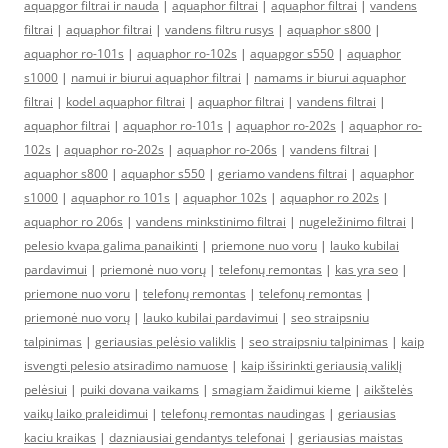
aquapgor filtrai ir nauda
|
aquaphor filtrai
|
aquaphor filtrai
|
vandens
filtrai
|
aquaphor filtrai
|
vandens filtru rusys
|
aquaphor s800
|
aquaphor ro-101s
|
aquaphor ro-102s
|
aquapgor s550
|
aquaphor
s1000
|
namui ir biurui aquaphor filtrai
|
namams ir biurui aquaphor
filtrai
|
kodel aquaphor filtrai
|
aquaphor filtrai
|
vandens filtrai
|
aquaphor filtrai
|
aquaphor ro-101s
|
aquaphor ro-202s
|
aquaphor ro-
102s
|
aquaphor ro-202s
|
aquaphor ro-206s
|
vandens filtrai
|
aquaphor s800
|
aquaphor s550
|
geriamo vandens filtrai
|
aquaphor
s1000
|
aquaphor ro 101s
|
aquaphor 102s
|
aquaphor ro 202s
|
aquaphor ro 206s
|
vandens minkstinimo filtrai
|
nugeležinimo filtrai
|
pelesio kvapa galima panaikinti
|
priemone nuo voru
|
lauko kubilai
pardavimui
|
priemonė nuo vorų
|
telefonų remontas
|
kas yra seo
|
priemone nuo voru
|
telefonų remontas
|
telefonų remontas
|
priemonė nuo vorų
|
lauko kubilai pardavimui
|
seo straipsniu
talpinimas
|
geriausias pelėsio valiklis
|
seo straipsniu talpinimas
|
kaip
isvengti pelesio atsiradimo namuose
|
kaip išsirinkti geriausią valiklį
pelėsiui
|
puiki dovana vaikams
|
smagiam žaidimui kieme
|
aikštelės
vaikų laiko praleidimui
|
telefonų remontas naudingas
|
geriausias
kaciu kraikas
|
dazniausiai gendantys telefonai
|
geriausias maistas