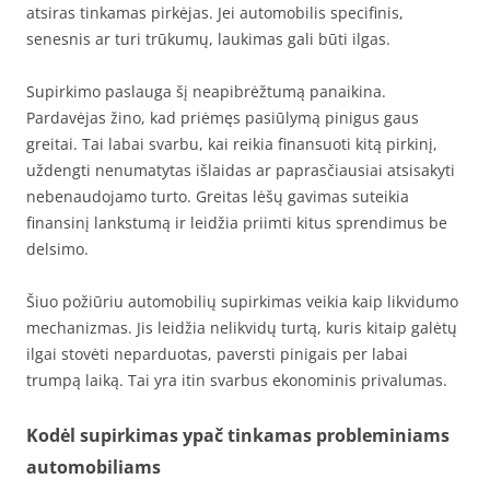
atsiras tinkamas pirkėjas. Jei automobilis specifinis,
senesnis ar turi trūkumų, laukimas gali būti ilgas.
Supirkimo paslauga šį neapibrėžtumą panaikina.
Pardavėjas žino, kad priėmęs pasiūlymą pinigus gaus
greitai. Tai labai svarbu, kai reikia finansuoti kitą pirkinį,
uždengti nenumatytas išlaidas ar paprasčiausiai atsisakyti
nebenaudojamo turto. Greitas lėšų gavimas suteikia
finansinį lankstumą ir leidžia priimti kitus sprendimus be
delsimo.
Šiuo požiūriu automobilių supirkimas veikia kaip likvidumo
mechanizmas. Jis leidžia nelikvidų turtą, kuris kitaip galėtų
ilgai stovėti neparduotas, paversti pinigais per labai
trumpą laiką. Tai yra itin svarbus ekonominis privalumas.
Kodėl supirkimas ypač tinkamas probleminiams
automobiliams