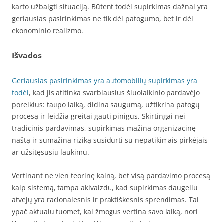
karto užbaigti situaciją. Būtent todėl supirkimas dažnai yra
geriausias pasirinkimas ne tik dėl patogumo, bet ir dėl
ekonominio realizmo.
Išvados
Geriausias pasirinkimas yra automobilių supirkimas yra
todėl
, kad jis atitinka svarbiausius šiuolaikinio pardavėjo
poreikius: taupo laiką, didina saugumą, užtikrina patogų
procesą ir leidžia greitai gauti pinigus. Skirtingai nei
tradicinis pardavimas, supirkimas mažina organizacinę
naštą ir sumažina riziką susidurti su nepatikimais pirkėjais
ar užsitęsusiu laukimu.
Vertinant ne vien teorinę kainą, bet visą pardavimo procesą
kaip sistemą, tampa akivaizdu, kad supirkimas daugeliu
atvejų yra racionalesnis ir praktiškesnis sprendimas. Tai
ypač aktualu tuomet, kai žmogus vertina savo laiką, nori