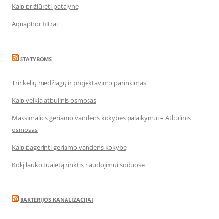
Kaip prižiūrėti patalynę
Aquaphor filtrai
STATYBOMS
Trinkelių medžiagų ir projektavimo parinkimas
Kaip veikia atbulinis osmosas
Maksimalios geriamo vandens kokybės palaikymui – Atbulinis
osmosas
Kaip pagerinti geriamo vandens kokybę
Kokį lauko tualetą rinktis naudojimui soduose
BAKTERIJOS KANALIZACIJAI