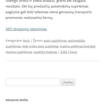
išvengti streso ir siekia aiškaus, greito bei saugaus
rezultato. Dėl šių priežasčių automobilių supirkimas
pagrįstai gali būti laikomas viena geriausių transporto
priemonės realizavimo formų.
SEO straipsnių talpinimas
Kategorijos:
Auto
| Žymos:
auto supirkimas
,
automobiliu
supirkimas
,
kiek moka auto supirkejai
,
masinu pirkimas brangiai
,
masinu supirkimas
,
superka masinas
|
2026 7 kovo
Ieškoti:
NAUJAUSI ĮRAŠAI