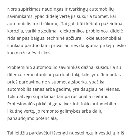
Nors supirkimas naudingas ir tvarkingų automobilių
savininkams, ypač didelę vertę jis sukuria tuomet, kai
automobilis turi trūkumų. Tai gali būti kėbulo pažeidimai,
korozija, variklio gedimai, elektronikos problemos, didelė
rida ar pasibaigusi techninė apžiūra. Tokie automobiliai
sunkiau parduodami privačiai, nes dauguma pirkėjų ieško
kuo mažesnės rizikos.
Probleminio automobilio savininkas dažnai susiduria su
dilema: remontuoti ar parduoti tokį, koks yra. Remontas
prieš pardavimą ne visuomet atsiperka, ypač kai
automobilis senas arba gedimų yra daugiau nei vienas.
Tokiu atveju supirkimas tampa racionalia išeitimi.
Profesionalūs pirkėjai geba įvertinti tokio automobilio
likutinę vertę, jo remonto galimybes arba dalių
panaudojimo potencialą.
Tai leidžia pardavėjui išvengti nuostolingų investicijų ir iš