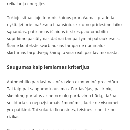
reikalauja energijos.
Tokioje situacijoje teorinis kainos pranašumas pradeda
nykti. Jei prie mažesnio finansinio skirtumo pridėsime laiko
sąnaudas, patiriamas išlaidas ir stresą, automobilių
supirkimo pasiūlymas dažnai tampa žymiai patrauklesnis.
Šiame kontekste svarbiausias tampa ne nominalus
skirtumas tarp dviejų kainų, o visa reali pardavimo našta.
Saugumas kaip lemiamas kriterijus
Automobilio pardavimas nėra vien ekonominė procedūra.
Tai taip pat saugumo klausimas. Pardavėjas, pasirinkęs
skelbimų portalus ar neformalų pardavimo būdą, dažnai
susiduria su nepažįstamais žmonėmis, kurie ne visuomet
yra patikimi. Tai sukuria finansines, teisines ir net fizines
rizikas.