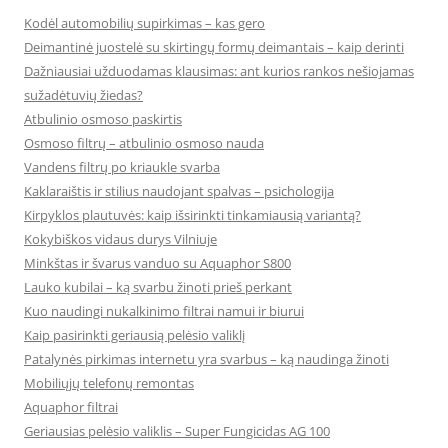
Kodėl automobilių supirkimas – kas gero
Deimantinė juostelė su skirtingų formų deimantais – kaip derinti
Dažniausiai užduodamas klausimas: ant kurios rankos nešiojamas
sužadėtuvių žiedas?
Atbulinio osmoso paskirtis
Osmoso filtrų – atbulinio osmoso nauda
Vandens filtrų po kriaukle svarba
Kaklaraištis ir stilius naudojant spalvas – psichologija
Kirpyklos plautuvės: kaip išsirinkti tinkamiausią variantą?
Kokybiškos vidaus durys Vilniuje
Minkštas ir švarus vanduo su Aquaphor S800
Lauko kubilai – ką svarbu žinoti prieš perkant
Kuo naudingi nukalkinimo filtrai namui ir biurui
Kaip pasirinkti geriausią pelėsio valiklį
Patalynės pirkimas internetu yra svarbus – ką naudinga žinoti
Mobiliųjų telefonų remontas
Aquaphor filtrai
Geriausias pelėsio valiklis – Super Fungicidas AG 100