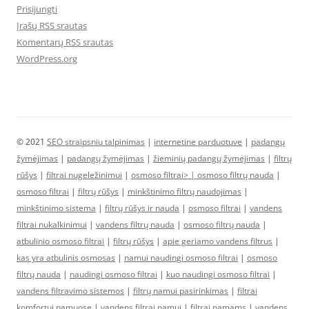
Prisijungti
Įrašų RSS srautas
Komentarų RSS srautas
WordPress.org
© 2021
SEO straipsniu talpinimas
|
internetine parduotuve
|
padangų
žymėjimas
|
padangų žymėjimas
|
žieminių padangų žymėjimas
|
filtrų
rūšys
|
filtrai nugeležinimui
|
osmoso filtrai> |
osmoso filtrų nauda
|
osmoso filtrai
|
filtrų rūšys
|
minkštinimo filtrų naudojimas
|
minkštinimo sistema
|
filtrų rūšys ir nauda
|
osmoso filtrai
|
vandens
filtrai nukalkinimui
|
vandens filtrų nauda
|
osmoso filtrų nauda
|
atbulinio osmoso filtrai
|
filtrų rūšys
|
apie geriamo vandens filtrus
|
kas yra atbulinis osmosas
|
namui naudingi osmoso filtrai
|
osmoso
filtrų nauda
|
naudingi osmoso filtrai
|
kuo naudingi osmoso filtrai
|
vandens filtravimo sistemos
|
filtrų namui pasirinkimas
|
filtrai
komfortui namuose
|
vandens filtrai namui
|
filtrai namams
|
vandens