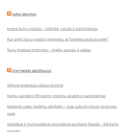
SUNU MAISTAS
Josera šunų maistas – kokybė, nauda ir pasirinkimas
Kur pirkti šunų maistą: internetu ar fizinėje parduotuvėje?
Šunų maistas internetu – greita, patogu ir pigiau
STATYBINĖS MEDŽIAGOS
Vilniuje prekiauja vidaus durimis
Namų vandens filtravimo sistemų analizė ir pasirinkimas
Medinės vaikų žaidimų aikštelės – kaip sukurti tobulą pramogų
oazę
Ilgalaikiai ir trumpalaikiai sprendimai puošiant fasadą – Klinkerio
plytelės