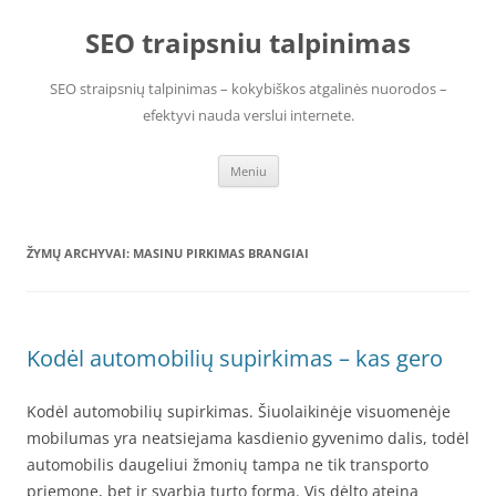
Pereiti
prie
SEO traipsniu talpinimas
turinio
SEO straipsnių talpinimas – kokybiškos atgalinės nuorodos –
efektyvi nauda verslui internete.
Meniu
ŽYMŲ ARCHYVAI:
MASINU PIRKIMAS BRANGIAI
Kodėl automobilių supirkimas – kas gero
Kodėl automobilių supirkimas. Šiuolaikinėje visuomenėje
mobilumas yra neatsiejama kasdienio gyvenimo dalis, todėl
automobilis daugeliui žmonių tampa ne tik transporto
priemone, bet ir svarbia turto forma. Vis dėlto ateina