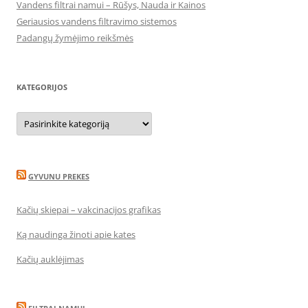
Vandens filtrai namui – Rūšys, Nauda ir Kainos
Geriausios vandens filtravimo sistemos
Padangų žymėjimo reikšmės
KATEGORIJOS
Kategorijos
GYVUNU PREKES
Kačių skiepai – vakcinacijos grafikas
Ką naudinga žinoti apie kates
Kačių auklėjimas