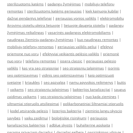
sterilizuotoms katėms
|
padangų žymėjimas
|
mobiliųjų telefonų
remontas
|
sterilizuotoms katėms geriausias
|
kiek kainuoja kubilai
|
dažnai gendantys telefonai
|
geriausias vonios valiklis
|
elektromobiliu
ikrovimo stoteliu pletra lietuvoje
|
lietuvoje daugeja stoteliu
|
padangų
žymėjimas reikalingas
|
vasarinės padangos elektromobiliams
|
naudingas žieminių padangų žymėjimas
|
kuo naudingas remontas
|
mobiliųjų telefonų remontas
|
geriausias valiklis peliui
|
efektyvi
priemone nuo voru
|
efektyviai veikiantis pelėsio valiklis
|
priemonė
nuo vorų
|
telefonų remontas
|
josera classic
|
geriausias pelesio
valiklis
|
kas yra seo straipsniai
|
seo straipsniu talpinimas
|
isorinis
seo optimizavimas
|
vidinis seo optimizavimas
|
kaip optimizuoti
svetaine
|
kriaukles
|
seo apzvalga
|
namu apyvokos reikmenys
|
buitis
|
vaikams
|
seo straipsniu talpinimas
|
bakterijos kanalizacijai
|
saugus
zaidimas vaikams
|
seo straipsniu talpinimas
|
nuo kada ziemines
|
siltnamiai stipruolis atsiliepimai
|
polikarbonatiniai šiltnamiai stipruolis
|
kodel atsiranda pelesis
|
listerijos bakterija
|
zieminio langu skyscio
savybes
|
vaiku zaidimui
|
bioloģiskie risinājumi
|
geriausios
kanalizacijos bakterijos
|
adblue skystis
|
buhalterine apskaita
|
parama privaciam darzeliui
|
darzeliai gelbeja
|
pasirinkimas vilniuje
|