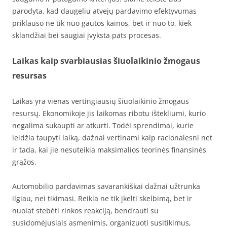
parodyta, kad daugeliu atvejų pardavimo efektyvumas
priklauso ne tik nuo gautos kainos, bet ir nuo to, kiek
sklandžiai bei saugiai įvyksta pats procesas.
Laikas kaip svarbiausias šiuolaikinio žmogaus
resursas
Laikas yra vienas vertingiausių šiuolaikinio žmogaus
resursų. Ekonomikoje jis laikomas ribotu ištekliumi, kurio
negalima sukaupti ar atkurti. Todėl sprendimai, kurie
leidžia taupyti laiką, dažnai vertinami kaip racionalesni net
ir tada, kai jie nesuteikia maksimalios teorinės finansinės
grąžos.
Automobilio pardavimas savarankiškai dažnai užtrunka
ilgiau, nei tikimasi. Reikia ne tik įkelti skelbimą, bet ir
nuolat stebėti rinkos reakciją, bendrauti su
susidomėjusiais asmenimis, organizuoti susitikimus,