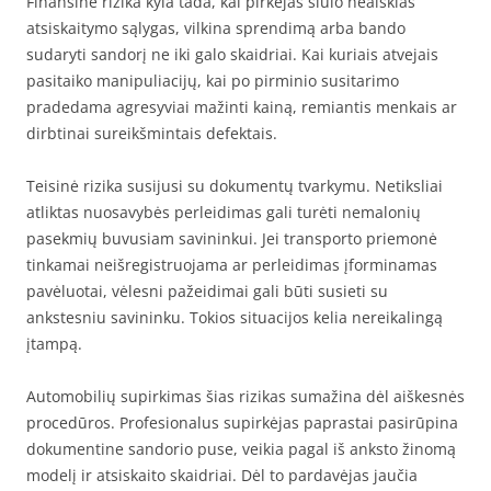
Finansinė rizika kyla tada, kai pirkėjas siūlo neaiškias
atsiskaitymo sąlygas, vilkina sprendimą arba bando
sudaryti sandorį ne iki galo skaidriai. Kai kuriais atvejais
pasitaiko manipuliacijų, kai po pirminio susitarimo
pradedama agresyviai mažinti kainą, remiantis menkais ar
dirbtinai sureikšmintais defektais.
Teisinė rizika susijusi su dokumentų tvarkymu. Netiksliai
atliktas nuosavybės perleidimas gali turėti nemalonių
pasekmių buvusiam savininkui. Jei transporto priemonė
tinkamai neišregistruojama ar perleidimas įforminamas
pavėluotai, vėlesni pažeidimai gali būti susieti su
ankstesniu savininku. Tokios situacijos kelia nereikalingą
įtampą.
Automobilių supirkimas šias rizikas sumažina dėl aiškesnės
procedūros. Profesionalus supirkėjas paprastai pasirūpina
dokumentine sandorio puse, veikia pagal iš anksto žinomą
modelį ir atsiskaito skaidriai. Dėl to pardavėjas jaučia