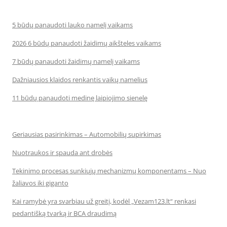
5 būdų panaudoti lauko namelį vaikams
2026 6 būdų panaudoti žaidimų aikšteles vaikams
7 būdų panaudoti žaidimų namelį vaikams
Dažniausios klaidos renkantis vaikų namelius
11 būdų panaudoti medinę laipiojimo sienelę
Geriausias pasirinkimas – Automobilių supirkimas
Nuotraukos ir spauda ant drobės
Tekinimo procesas sunkiųjų mechanizmų komponentams – Nuo
žaliavos iki giganto
Kai ramybė yra svarbiau už greitį, kodėl „Vezam123.lt“ renkasi
pedantišką tvarką ir BCA draudimą