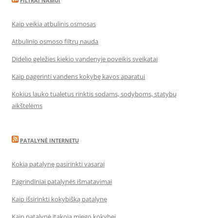
FILTRAI NAMUI
Kaip veikia atbulinis osmosas
Atbulinio osmoso filtrų nauda
Didelio geležies kiekio vandenyje poveikis sveikatai
Kaip pagerinti vandens kokybę kavos aparatui
Kokius lauko tualetus rinktis sodams, sodyboms, statybų
aikštelėms
PATALYNĖ INTERNETU
Kokią patalynę pasirinkti vasarai
Pagrindiniai patalynės išmatavimai
Kaip išsirinkti kokybišką patalynę
Kaip patalynė įtakoja miego kokybei