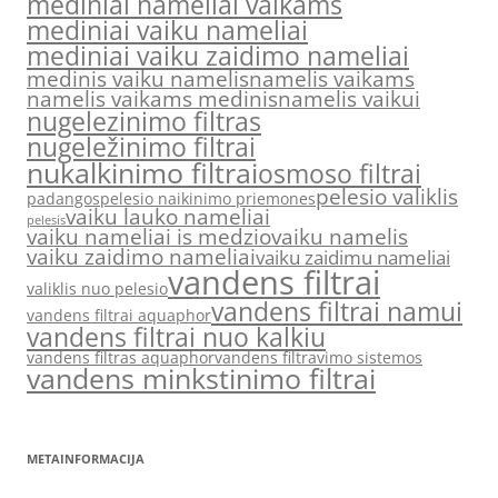
mediniai nameliai vaikams
mediniai vaiku nameliai
mediniai vaiku zaidimo nameliai
medinis vaiku namelis
namelis vaikams
namelis vaikams medinis
namelis vaikui
nugelezinimo filtras
nugeležinimo filtrai
nukalkinimo filtrai
osmoso filtrai
pelesio valiklis
padangos
pelesio naikinimo priemones
vaiku lauko nameliai
pelesis
vaiku nameliai is medzio
vaiku namelis
vaiku zaidimo nameliai
vaiku zaidimu nameliai
vandens filtrai
valiklis nuo pelesio
vandens filtrai namui
vandens filtrai aquaphor
vandens filtrai nuo kalkiu
vandens filtras aquaphor
vandens filtravimo sistemos
vandens minkstinimo filtrai
METAINFORMACIJA