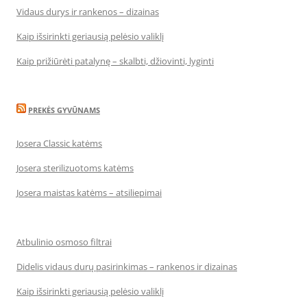
Vidaus durys ir rankenos – dizainas
Kaip išsirinkti geriausią pelėsio valiklį
Kaip prižiūrėti patalynę – skalbti, džiovinti, lyginti
PREKĖS GYVŪNAMS
Josera Classic katėms
Josera sterilizuotoms katėms
Josera maistas katėms – atsiliepimai
Atbulinio osmoso filtrai
Didelis vidaus durų pasirinkimas – rankenos ir dizainas
Kaip išsirinkti geriausią pelėsio valiklį