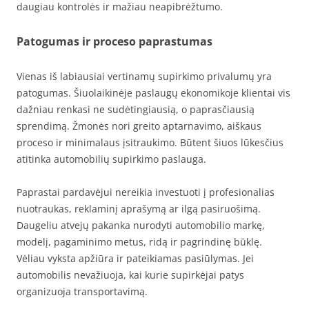
daugiau kontrolės ir mažiau neapibrėžtumo.
Patogumas ir proceso paprastumas
Vienas iš labiausiai vertinamų supirkimo privalumų yra
patogumas. Šiuolaikinėje paslaugų ekonomikoje klientai vis
dažniau renkasi ne sudėtingiausią, o paprasčiausią
sprendimą. Žmonės nori greito aptarnavimo, aiškaus
proceso ir minimalaus įsitraukimo. Būtent šiuos lūkesčius
atitinka automobilių supirkimo paslauga.
Paprastai pardavėjui nereikia investuoti į profesionalias
nuotraukas, reklaminį aprašymą ar ilgą pasiruošimą.
Daugeliu atvejų pakanka nurodyti automobilio markę,
modelį, pagaminimo metus, ridą ir pagrindinę būklę.
Vėliau vyksta apžiūra ir pateikiamas pasiūlymas. Jei
automobilis nevažiuoja, kai kurie supirkėjai patys
organizuoja transportavimą.