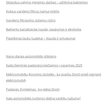
Sklandus valymo įrenginių darbas – užtikrina bakterijos
Kokius vandens filtrus namui rinktis
Vandens filtravimo sistemų rūšys
Bakterijų kanalizacijai nauda, saugumas ir ekologija
Plastikiniai lauko tualetai – Nauda ir privalumai
Nano danga automobilio stiklams
Kada žieminės padangos keičiamos į vasarines 2025
Elektromobilių įkrovimo stotelės - ką svarbu žinoti prieš įsigyjant
elektromobilį
Padangų žymėjimas - ką reikia žinoti
Kaip automobilio turbinos didina variklių našumą?