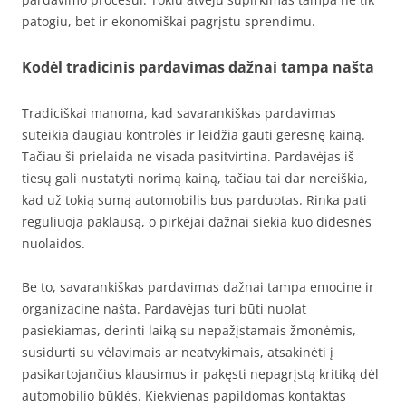
patogiu, bet ir ekonomiškai pagrįstu sprendimu.
Kodėl tradicinis pardavimas dažnai tampa našta
Tradiciškai manoma, kad savarankiškas pardavimas
suteikia daugiau kontrolės ir leidžia gauti geresnę kainą.
Tačiau ši prielaida ne visada pasitvirtina. Pardavėjas iš
tiesų gali nustatyti norimą kainą, tačiau tai dar nereiškia,
kad už tokią sumą automobilis bus parduotas. Rinka pati
reguliuoja paklausą, o pirkėjai dažnai siekia kuo didesnės
nuolaidos.
Be to, savarankiškas pardavimas dažnai tampa emocine ir
organizacine našta. Pardavėjas turi būti nuolat
pasiekiamas, derinti laiką su nepažįstamais žmonėmis,
susidurti su vėlavimais ar neatvykimais, atsakinėti į
pasikartojančius klausimus ir pakęsti nepagrįstą kritiką dėl
automobilio būklės. Kiekvienas papildomas kontaktas