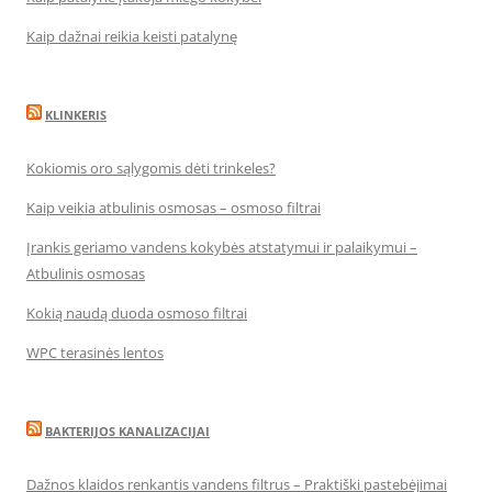
Kaip dažnai reikia keisti patalynę
KLINKERIS
Kokiomis oro sąlygomis dėti trinkeles?
Kaip veikia atbulinis osmosas – osmoso filtrai
Įrankis geriamo vandens kokybės atstatymui ir palaikymui –
Atbulinis osmosas
Kokią naudą duoda osmoso filtrai
WPC terasinės lentos
BAKTERIJOS KANALIZACIJAI
Dažnos klaidos renkantis vandens filtrus – Praktiški pastebėjimai