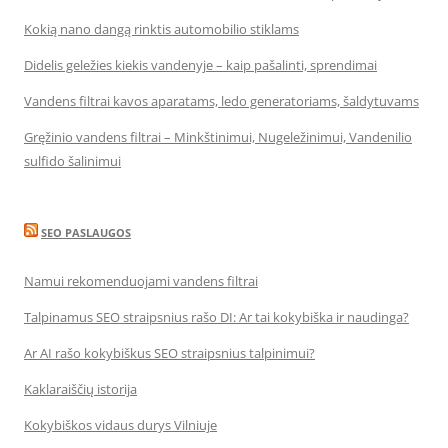
Kokią nano dangą rinktis automobilio stiklams
Didelis geležies kiekis vandenyje – kaip pašalinti, sprendimai
Vandens filtrai kavos aparatams, ledo generatoriams, šaldytuvams
Gręžinio vandens filtrai – Minkštinimui, Nugeležinimui, Vandenilio
sulfido šalinimui
SEO PASLAUGOS
Namui rekomenduojami vandens filtrai
Talpinamus SEO straipsnius rašo DI: Ar tai kokybiška ir naudinga?
Ar AI rašo kokybiškus SEO straipsnius talpinimui?
Kaklaraiščių istorija
Kokybiškos vidaus durys Vilniuje