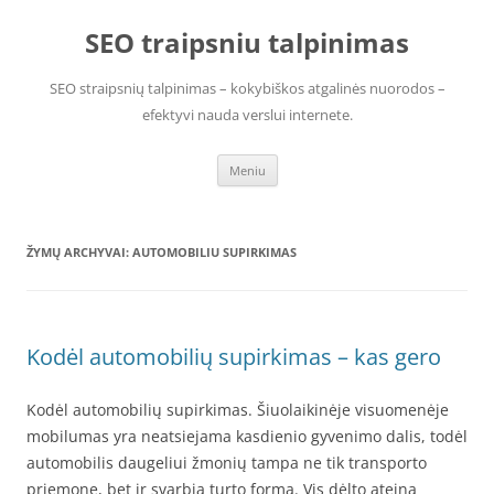
Pereiti
prie
SEO traipsniu talpinimas
turinio
SEO straipsnių talpinimas – kokybiškos atgalinės nuorodos –
efektyvi nauda verslui internete.
Meniu
ŽYMŲ ARCHYVAI:
AUTOMOBILIU SUPIRKIMAS
Kodėl automobilių supirkimas – kas gero
Kodėl automobilių supirkimas. Šiuolaikinėje visuomenėje
mobilumas yra neatsiejama kasdienio gyvenimo dalis, todėl
automobilis daugeliui žmonių tampa ne tik transporto
priemone, bet ir svarbia turto forma. Vis dėlto ateina