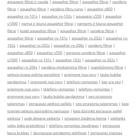
aquapgor filtrai ir nauda
|
aquaphor filtrai
|
aquaphor filtrai
|
vandens
filtrai
|
aquaphor filtrai
|
vandens filtru rusys
|
aquaphor s800
|
aquaphor ro-101s
|
aquaphor ro-102s
|
aquapgor s550
|
aquaphor
s1000
|
namui ir biurui aquaphor filtrai
|
namams ir biurui aquaphor
filtrai
|
kodel aquaphor filtrai
|
aquaphor filtrai
|
vandens filtrai
|
aquaphor filtrai
|
aquaphor ro-101s
|
aquaphor ro-202s
|
aquaphor ro-
102s
|
aquaphor ro-202s
|
aquaphor ro-206s
|
vandens filtrai
|
aquaphor s800
|
aquaphor s550
|
geriamo vandens filtrai
|
aquaphor
s1000
|
aquaphor ro 101s
|
aquaphor 102s
|
aquaphor ro 202s
|
aquaphor ro 206s
|
vandens minkstinimo filtrai
|
nugeležinimo filtrai
|
pelesio kvapa galima panaikinti
|
priemone nuo voru
|
lauko kubilai
pardavimui
|
priemonė nuo vorų
|
telefonų remontas
|
kas yra seo
|
priemone nuo voru
|
telefonų remontas
|
telefonų remontas
|
priemonė nuo vorų
|
lauko kubilai pardavimui
|
seo straipsniu
talpinimas
|
geriausias pelėsio valiklis
|
seo straipsniu talpinimas
|
kaip
isvengti pelesio atsiradimo namuose
|
kaip išsirinkti geriausią valiklį
pelėsiui
|
puiki dovana vaikams
|
smagiam žaidimui kieme
|
aikštelės
vaikų laiko praleidimui
|
telefonų remontas naudingas
|
geriausias
kaciu kraikas
|
dazniausiai gendantys telefonai
|
geriausias maistas