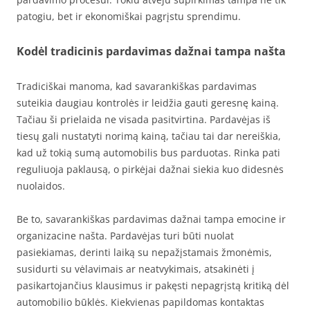
patogiu, bet ir ekonomiškai pagrįstu sprendimu.
Kodėl tradicinis pardavimas dažnai tampa našta
Tradiciškai manoma, kad savarankiškas pardavimas
suteikia daugiau kontrolės ir leidžia gauti geresnę kainą.
Tačiau ši prielaida ne visada pasitvirtina. Pardavėjas iš
tiesų gali nustatyti norimą kainą, tačiau tai dar nereiškia,
kad už tokią sumą automobilis bus parduotas. Rinka pati
reguliuoja paklausą, o pirkėjai dažnai siekia kuo didesnės
nuolaidos.
Be to, savarankiškas pardavimas dažnai tampa emocine ir
organizacine našta. Pardavėjas turi būti nuolat
pasiekiamas, derinti laiką su nepažįstamais žmonėmis,
susidurti su vėlavimais ar neatvykimais, atsakinėti į
pasikartojančius klausimus ir pakęsti nepagrįstą kritiką dėl
automobilio būklės. Kiekvienas papildomas kontaktas