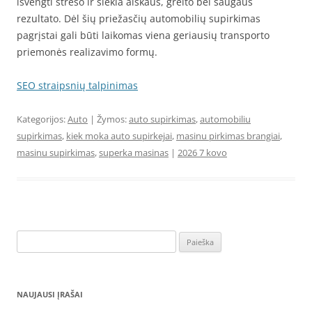
išvengti streso ir siekia aiškaus, greito bei saugaus
rezultato. Dėl šių priežasčių automobilių supirkimas
pagrįstai gali būti laikomas viena geriausių transporto
priemonės realizavimo formų.
SEO straipsnių talpinimas
Kategorijos:
Auto
| Žymos:
auto supirkimas
,
automobiliu
supirkimas
,
kiek moka auto supirkejai
,
masinu pirkimas brangiai
,
masinu supirkimas
,
superka masinas
|
2026 7 kovo
Ieškoti:
NAUJAUSI ĮRAŠAI