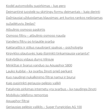
Kodėl automobilių supirkimas – kas gero
Deimantinė juostelė su skirtingų formų deimantais – kaip derinti
Dažniausiai užduodamas klausimas: ant kurios rankos nešiojamas
sužadėtuvių žiedas?
Atbulinio osmoso paskirtis
Osmoso filtrų – atbulinio osmoso nauda
Vandens filtrų po kriaukle svarba
Kaklaraištis ir stilius naudojant spalvas – psichologija
Kirpyklos plautuvės: kaip išsirinkti tinkamiausią variantą?
Kokybiškos vidaus durys Vilniuje
Minkštas ir švarus vanduo su Aquaphor S800
Lauko kubilai – ką svarbu žinoti prieš perkant
Kuo naudingi nukalkinimo filtrai namui ir biurui
Kaip pasirinkti geriausią pelėsio valiklį
Patalynės pirkimas internetu yra svarbus – ką naudinga žinoti
Mobiliųjų telefonų remontas
Aquaphor filtrai
Geriausias pelėsio valiklis – Super Fungicidas AG 100