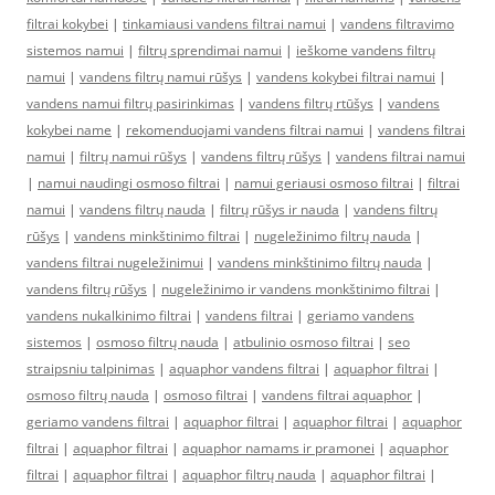
filtrai kokybei
|
tinkamiausi vandens filtrai namui
|
vandens filtravimo
sistemos namui
|
filtrų sprendimai namui
|
ieškome vandens filtrų
namui
|
vandens filtrų namui rūšys
|
vandens kokybei filtrai namui
|
vandens namui filtrų pasirinkimas
|
vandens filtrų rtūšys
|
vandens
kokybei name
|
rekomenduojami vandens filtrai namui
|
vandens filtrai
namui
|
filtrų namui rūšys
|
vandens filtrų rūšys
|
vandens filtrai namui
|
namui naudingi osmoso filtrai
|
namui geriausi osmoso filtrai
|
filtrai
namui
|
vandens filtrų nauda
|
filtrų rūšys ir nauda
|
vandens filtrų
rūšys
|
vandens minkštinimo filtrai
|
nugeležinimo filtrų nauda
|
vandens filtrai nugeležinimui
|
vandens minkštinimo filtrų nauda
|
vandens filtrų rūšys
|
nugeležinimo ir vandens monkštinimo filtrai
|
vandens nukalkinimo filtrai
|
vandens filtrai
|
geriamo vandens
sistemos
|
osmoso filtrų nauda
|
atbulinio osmoso filtrai
|
seo
straipsniu talpinimas
|
aquaphor vandens filtrai
|
aquaphor filtrai
|
osmoso filtrų nauda
|
osmoso filtrai
|
vandens filtrai aquaphor
|
geriamo vandens filtrai
|
aquaphor filtrai
|
aquaphor filtrai
|
aquaphor
filtrai
|
aquaphor filtrai
|
aquaphor namams ir pramonei
|
aquaphor
filtrai
|
aquaphor filtrai
|
aquaphor filtrų nauda
|
aquaphor filtrai
|