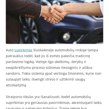
Auto
supirkimas
šiuolaikinėje automobilių rinkoje tampa
patrauklus todėl, kad jis iš esmės pakeičia tradicinę
pardavimo logiką. Vietoje ilgo skelbimų, derybų ir
neapibrėžtumo proceso siūlomas tiesioginis ir aiškus
sandoris. Tokia sistema ypač vertinga žmonėms, kurie nori
sutaupyti laiko, išvengti streso ir užtikrinti saugų
atsiskaitymą.
Straipsnio tikslas yra išanalizuoti, kodėl automobilių
supirkimas yra geriausias pasirinkimas, akcentuojant laiko,
saugumo ir patogumo kriterijus. Šiame tekste bus