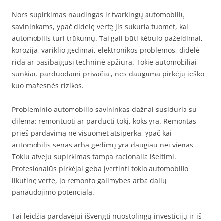
Nors supirkimas naudingas ir tvarkingų automobilių
savininkams, ypač didelę vertę jis sukuria tuomet, kai
automobilis turi trūkumų. Tai gali būti kėbulo pažeidimai,
korozija, variklio gedimai, elektronikos problemos, didelė
rida ar pasibaigusi techninė apžiūra. Tokie automobiliai
sunkiau parduodami privačiai, nes dauguma pirkėjų ieško
kuo mažesnės rizikos.
Probleminio automobilio savininkas dažnai susiduria su
dilema: remontuoti ar parduoti tokį, koks yra. Remontas
prieš pardavimą ne visuomet atsiperka, ypač kai
automobilis senas arba gedimų yra daugiau nei vienas.
Tokiu atveju supirkimas tampa racionalia išeitimi.
Profesionalūs pirkėjai geba įvertinti tokio automobilio
likutinę vertę, jo remonto galimybes arba dalių
panaudojimo potencialą.
Tai leidžia pardavėjui išvengti nuostolingų investicijų ir iš