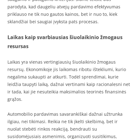
parodyta, kad daugeliu atvejų pardavimo efektyvumas
priklauso ne tik nuo gautos kainos, bet ir nuo to, kiek
sklandžiai bei saugiai įvyksta pats procesas.
Laikas kaip svarbiausias šiuolaikinio žmogaus
resursas
Laikas yra vienas vertingiausių šiuolaikinio žmogaus
resursų. Ekonomikoje jis laikomas ribotu ištekliumi, kurio
negalima sukaupti ar atkurti. Todėl sprendimai, kurie
leidžia taupyti laiką, dažnai vertinami kaip racionalesni net
ir tada, kai jie nesuteikia maksimalios teorinės finansinės
grąžos.
Automobilio pardavimas savarankiškai dažnai užtrunka
ilgiau, nei tikimasi. Reikia ne tik įkelti skelbimą, bet ir
nuolat stebėti rinkos reakciją, bendrauti su
susidomėjusiais asmenimis, organizuoti susitikimus,