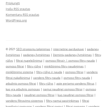
Prisijungti
Įrašų RSS srautas
Komentarų RSS srautas
WordPress.org
© 2021
SEO straipsniu talpinimas
|
internetine parduotuve
|
padangų
žymėjimas
|
padangų žymėjimas
|
žieminių padangų žymėjimas
|
filtrų
rūšys
|
filtrai nugeležinimui
|
osmoso filtrai> |
osmoso filtrų nauda
|
osmoso filtrai
|
filtrų rūšys
|
minkštinimo filtrų naudojimas
|
minkštinimo sistema
|
filtrų rūšys ir nauda
|
osmoso filtrai
|
vandens
filtrai nukalkinimui
|
vandens filtrų nauda
|
osmoso filtrų nauda
|
atbulinio osmoso filtrai
|
filtrų rūšys
|
apie geriamo vandens filtrus
|
kas yra atbulinis osmosas
|
namui naudingi osmoso filtrai
|
osmoso
filtrų nauda
|
naudingi osmoso filtrai
|
kuo naudingi osmoso filtrai
|
vandens filtravimo sistemos
|
filtrų namui pasirinkimas
|
filtrai
komfortui namuose
|
vandens filtrai namui
|
filtrai namams
|
vandens