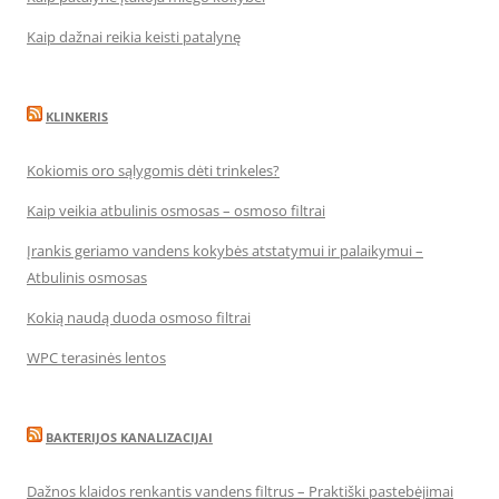
Kaip dažnai reikia keisti patalynę
KLINKERIS
Kokiomis oro sąlygomis dėti trinkeles?
Kaip veikia atbulinis osmosas – osmoso filtrai
Įrankis geriamo vandens kokybės atstatymui ir palaikymui –
Atbulinis osmosas
Kokią naudą duoda osmoso filtrai
WPC terasinės lentos
BAKTERIJOS KANALIZACIJAI
Dažnos klaidos renkantis vandens filtrus – Praktiški pastebėjimai