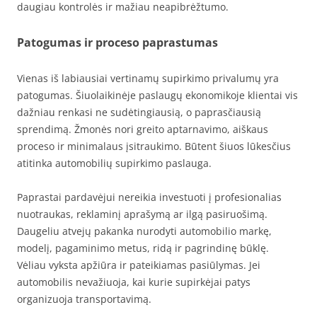
daugiau kontrolės ir mažiau neapibrėžtumo.
Patogumas ir proceso paprastumas
Vienas iš labiausiai vertinamų supirkimo privalumų yra
patogumas. Šiuolaikinėje paslaugų ekonomikoje klientai vis
dažniau renkasi ne sudėtingiausią, o paprasčiausią
sprendimą. Žmonės nori greito aptarnavimo, aiškaus
proceso ir minimalaus įsitraukimo. Būtent šiuos lūkesčius
atitinka automobilių supirkimo paslauga.
Paprastai pardavėjui nereikia investuoti į profesionalias
nuotraukas, reklaminį aprašymą ar ilgą pasiruošimą.
Daugeliu atvejų pakanka nurodyti automobilio markę,
modelį, pagaminimo metus, ridą ir pagrindinę būklę.
Vėliau vyksta apžiūra ir pateikiamas pasiūlymas. Jei
automobilis nevažiuoja, kai kurie supirkėjai patys
organizuoja transportavimą.