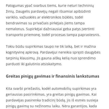
Patogumas ypač svarbus tiems, kurie neturi techninių
žinių. Daugelis pardavėjų negali išsamiai apibūdinti
variklio, važiuoklės ar elektronikos būklės, todėl
bendravimas su privačiais pirkėjais jiems tampa
nemalonus. Supirkėjai dažniausiai geba patys įvertinti
transporto priemonę, todėl procesas tampa paprastesnis.
Tokiu būdu supirkimas taupo ne tik laiką, bet ir mažina
kognityvinę apkrovą. Pardavėjui nereikia spręsti daugybės
tarpinių klausimų. Jis gauna aiškų kelią nuo sprendimo
parduoti iki galutinio atsiskaitymo.
Greitas pinigų gavimas ir finansinis lankstumas
Kita svarbi priežastis, kodėl automobilių supirkimas yra
geriausias pasirinkimas, yra greitas pinigų gavimas. Kai
pardavėjas pasirenka tradicinį būdą, jis iš esmės susieja
pinigų gavimą su nežinomu laiku. Nėra garantijos, kada