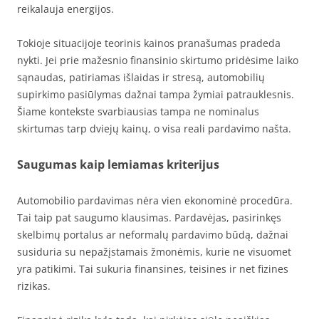
reikalauja energijos.
Tokioje situacijoje teorinis kainos pranašumas pradeda
nykti. Jei prie mažesnio finansinio skirtumo pridėsime laiko
sąnaudas, patiriamas išlaidas ir stresą, automobilių
supirkimo pasiūlymas dažnai tampa žymiai patrauklesnis.
Šiame kontekste svarbiausias tampa ne nominalus
skirtumas tarp dviejų kainų, o visa reali pardavimo našta.
Saugumas kaip lemiamas kriterijus
Automobilio pardavimas nėra vien ekonominė procedūra.
Tai taip pat saugumo klausimas. Pardavėjas, pasirinkęs
skelbimų portalus ar neformalų pardavimo būdą, dažnai
susiduria su nepažįstamais žmonėmis, kurie ne visuomet
yra patikimi. Tai sukuria finansines, teisines ir net fizines
rizikas.