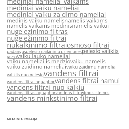
mediniai nameliai vaikams
mediniai vaiku nameliai
mediniai vaiku zaidimo nameliai
medinis vaiku namelis
namelis vaikams
namelis vaikams medinis
namelis vaikui
nugelezinimo filtras
nugeležinimo filtrai
nukalkinimo filtrai
osmoso filtrai
pelesio valiklis
padangos
pelesio naikinimo priemones
vaiku lauko nameliai
pelesis
vaiku nameliai is medzio
vaiku namelis
vaiku zaidimo nameliai
vaiku zaidimu nameliai
vandens filtrai
valiklis nuo pelesio
vandens filtrai namui
vandens filtrai aquaphor
vandens filtrai nuo kalkiu
vandens filtras aquaphor
vandens filtravimo sistemos
vandens minkstinimo filtrai
METAINFORMACIJA