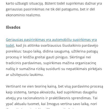
karto užbaigti situaciją. Būtent todėl supirkimas dažnai yra
geriausias pasirinkimas ne tik dėl patogumo, bet ir dėl
ekonominio realizmo.
Išvados
Geriausias pasirinkimas yra automobilių supirkimas yra
todėl
, kad jis atitinka svarbiausius šiuolaikinio pardavėjo
poreikius: taupo laiką, didina saugumą, užtikrina patogų
procesą ir leidžia greitai gauti pinigus. Skirtingai nei
tradicinis pardavimas, supirkimas mažina organizacinę
naštą ir sumažina riziką susidurti su nepatikimais pirkėjais
ar užsitęsusiu laukimu.
Vertinant ne vien teorinę kainą, bet visą pardavimo procesą
kaip sistemą, tampa akivaizdu, kad supirkimas daugeliu
atvejų yra racionalesnis ir praktiškesnis sprendimas. Tai
ypač aktualu tuomet, kai žmogus vertina savo laiką, nori