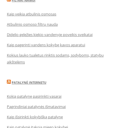
FILTRAI NAMUI
Kaip veikia atbulinis osmosas
Atbulinio osmoso filtrų nauda
Didelio geležies kiekio vandenyje poveikis sveikatai
Kaip pagerinti vandens kokybę kavos aparatui
Kokius lauko tualetus rinktis sodams, sodyboms, statybų
aikštelėms
PATALYNĖ INTERNETU
Kokią patalynę pasirinkti vasarai
Pagrindiniai patalynės išmatavimai
Kaip išsirinkti kokybišką patalynę
Kaip patalynė įtakoja miego kokybei