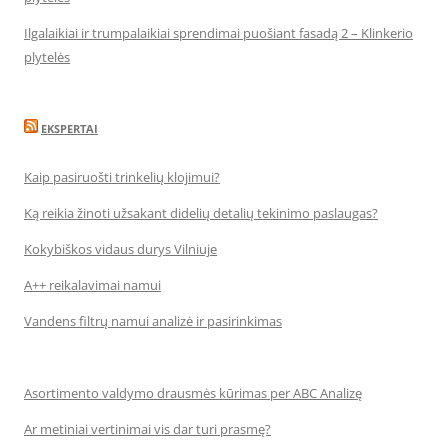
Ilgalaikiai ir trumpalaikiai sprendimai puošiant fasadą 2 – Klinkerio
plytelės
EKSPERTAI
Kaip pasiruošti trinkelių klojimui?
Ką reikia žinoti užsakant didelių detalių tekinimo paslaugas?
Kokybiškos vidaus durys Vilniuje
A++ reikalavimai namui
Vandens filtrų namui analizė ir pasirinkimas
Asortimento valdymo drausmės kūrimas per ABC Analizę
Ar metiniai vertinimai vis dar turi prasmę?