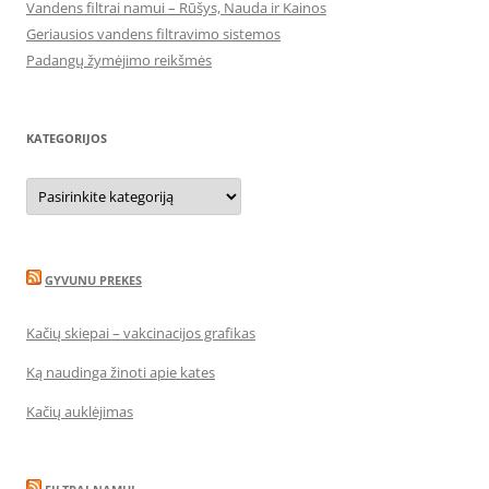
Vandens filtrai namui – Rūšys, Nauda ir Kainos
Geriausios vandens filtravimo sistemos
Padangų žymėjimo reikšmės
KATEGORIJOS
Kategorijos
GYVUNU PREKES
Kačių skiepai – vakcinacijos grafikas
Ką naudinga žinoti apie kates
Kačių auklėjimas