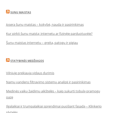
SUNU MAISTAS
Josera šunų maistas – kokybė, nauda ir pasirinkimas
Kur pirkti šunų maistą: internetu ar fizinėje parduotuvėje?
Šunų maistas internetu – greita, patogu ir pigiau
STATYBINĖS MEDŽIAGOS
Vilniuje prekiauja vidaus durimis
Namų vandens filtravimo sistemų analizė ir pasirinkimas
Medinės vaikų žaidimų aikštelės – kaip sukurti tobulą pramogų
oazę
Ilgalaikiai ir trumpalaikiai sprendimai puošiant fasadą – Klinkerio
plytelės