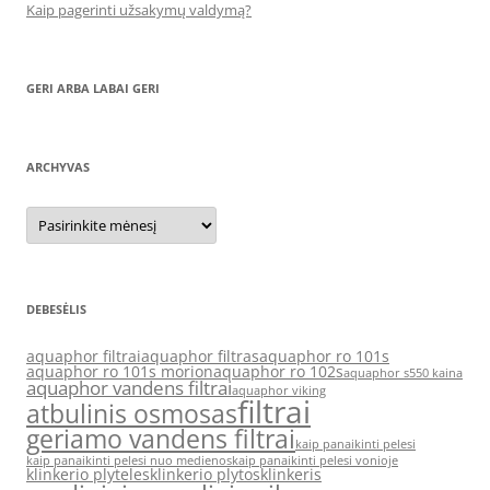
Kaip pagerinti užsakymų valdymą?
GERI ARBA LABAI GERI
ARCHYVAS
Archyvas
DEBESĖLIS
aquaphor filtrai
aquaphor filtras
aquaphor ro 101s
aquaphor ro 101s morion
aquaphor ro 102s
aquaphor s550 kaina
aquaphor vandens filtrai
aquaphor viking
filtrai
atbulinis osmosas
geriamo vandens filtrai
kaip panaikinti pelesi
kaip panaikinti pelesi nuo medienos
kaip panaikinti pelesi vonioje
klinkerio plyteles
klinkerio plytos
klinkeris