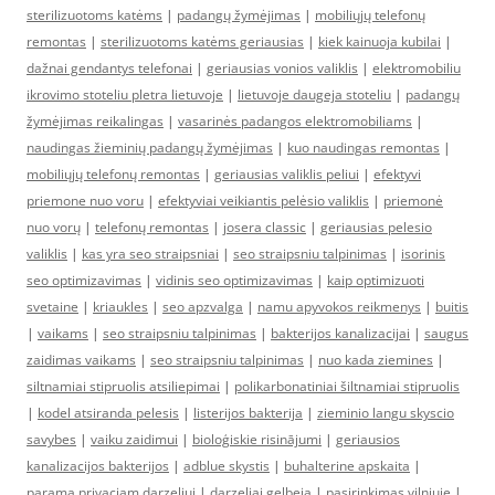
sterilizuotoms katėms
|
padangų žymėjimas
|
mobiliųjų telefonų
remontas
|
sterilizuotoms katėms geriausias
|
kiek kainuoja kubilai
|
dažnai gendantys telefonai
|
geriausias vonios valiklis
|
elektromobiliu
ikrovimo stoteliu pletra lietuvoje
|
lietuvoje daugeja stoteliu
|
padangų
žymėjimas reikalingas
|
vasarinės padangos elektromobiliams
|
naudingas žieminių padangų žymėjimas
|
kuo naudingas remontas
|
mobiliųjų telefonų remontas
|
geriausias valiklis peliui
|
efektyvi
priemone nuo voru
|
efektyviai veikiantis pelėsio valiklis
|
priemonė
nuo vorų
|
telefonų remontas
|
josera classic
|
geriausias pelesio
valiklis
|
kas yra seo straipsniai
|
seo straipsniu talpinimas
|
isorinis
seo optimizavimas
|
vidinis seo optimizavimas
|
kaip optimizuoti
svetaine
|
kriaukles
|
seo apzvalga
|
namu apyvokos reikmenys
|
buitis
|
vaikams
|
seo straipsniu talpinimas
|
bakterijos kanalizacijai
|
saugus
zaidimas vaikams
|
seo straipsniu talpinimas
|
nuo kada ziemines
|
siltnamiai stipruolis atsiliepimai
|
polikarbonatiniai šiltnamiai stipruolis
|
kodel atsiranda pelesis
|
listerijos bakterija
|
zieminio langu skyscio
savybes
|
vaiku zaidimui
|
bioloģiskie risinājumi
|
geriausios
kanalizacijos bakterijos
|
adblue skystis
|
buhalterine apskaita
|
parama privaciam darzeliui
|
darzeliai gelbeja
|
pasirinkimas vilniuje
|