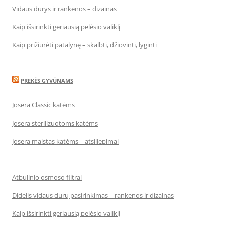
Vidaus durys ir rankenos – dizainas
Kaip išsirinkti geriausią pelėsio valiklį
Kaip prižiūrėti patalynę – skalbti, džiovinti, lyginti
PREKĖS GYVŪNAMS
Josera Classic katėms
Josera sterilizuotoms katėms
Josera maistas katėms – atsiliepimai
Atbulinio osmoso filtrai
Didelis vidaus durų pasirinkimas – rankenos ir dizainas
Kaip išsirinkti geriausią pelėsio valiklį