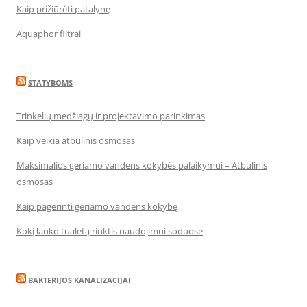
Kaip prižiūrėti patalynę
Aquaphor filtrai
STATYBOMS
Trinkelių medžiagų ir projektavimo parinkimas
Kaip veikia atbulinis osmosas
Maksimalios geriamo vandens kokybės palaikymui – Atbulinis
osmosas
Kaip pagerinti geriamo vandens kokybę
Kokį lauko tualetą rinktis naudojimui soduose
BAKTERIJOS KANALIZACIJAI