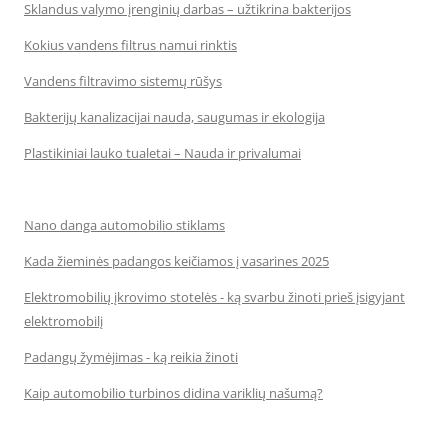
Sklandus valymo įrenginių darbas – užtikrina bakterijos
Kokius vandens filtrus namui rinktis
Vandens filtravimo sistemų rūšys
Bakterijų kanalizacijai nauda, saugumas ir ekologija
Plastikiniai lauko tualetai – Nauda ir privalumai
Nano danga automobilio stiklams
Kada žieminės padangos keičiamos į vasarines 2025
Elektromobilių įkrovimo stotelės - ką svarbu žinoti prieš įsigyjant
elektromobilį
Padangų žymėjimas - ką reikia žinoti
Kaip automobilio turbinos didina variklių našumą?