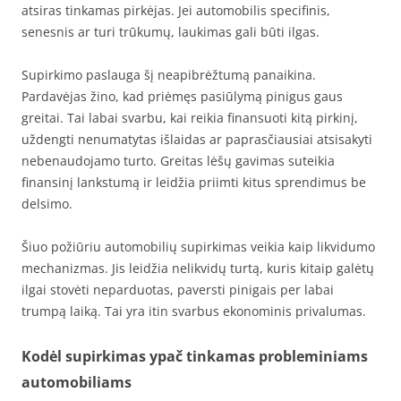
atsiras tinkamas pirkėjas. Jei automobilis specifinis,
senesnis ar turi trūkumų, laukimas gali būti ilgas.
Supirkimo paslauga šį neapibrėžtumą panaikina.
Pardavėjas žino, kad priėmęs pasiūlymą pinigus gaus
greitai. Tai labai svarbu, kai reikia finansuoti kitą pirkinį,
uždengti nenumatytas išlaidas ar paprasčiausiai atsisakyti
nebenaudojamo turto. Greitas lėšų gavimas suteikia
finansinį lankstumą ir leidžia priimti kitus sprendimus be
delsimo.
Šiuo požiūriu automobilių supirkimas veikia kaip likvidumo
mechanizmas. Jis leidžia nelikvidų turtą, kuris kitaip galėtų
ilgai stovėti neparduotas, paversti pinigais per labai
trumpą laiką. Tai yra itin svarbus ekonominis privalumas.
Kodėl supirkimas ypač tinkamas probleminiams
automobiliams