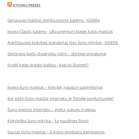
GYVUNU PREKES
Geriausias maistas sterilizuotoms katėms - JOSERA
Josera Classic katėms - Ulta premium klasės kačių maistas
Aukščiausios kokybės standartas Jūsų šuns mitybai - JOSERA
Skirtingos kačių draskyklių rūšys – skirtingi privalumai
Kodėl katės drasko baldus - kaip to išvengti?
Josera šunų maistas – kokybė, nauda ir pasirinkimas
Kur pirkti šunų maistą: internetu ar fizinėje parduotuvėje?
Šunų maistas internetu – greita, patogu ir pigiau
Kokybiška šunų mityba – ką naudinga žinoti
Sausas šunų maistas – iš kokių produktų gaminamas