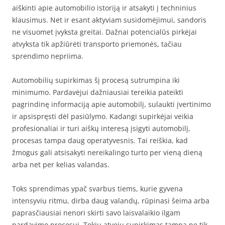
aiškinti apie automobilio istoriją ir atsakyti į techninius
klausimus. Net ir esant aktyviam susidomėjimui, sandoris
ne visuomet įvyksta greitai. Dažnai potencialūs pirkėjai
atvyksta tik apžiūrėti transporto priemonės, tačiau
sprendimo nepriima.
Automobilių supirkimas šį procesą sutrumpina iki
minimumo. Pardavėjui dažniausiai tereikia pateikti
pagrindinę informaciją apie automobilį, sulaukti įvertinimo
ir apsispręsti dėl pasiūlymo. Kadangi supirkėjai veikia
profesionaliai ir turi aiškų interesą įsigyti automobilį,
procesas tampa daug operatyvesnis. Tai reiškia, kad
žmogus gali atsisakyti nereikalingo turto per vieną dieną
arba net per kelias valandas.
Toks sprendimas ypač svarbus tiems, kurie gyvena
intensyviu ritmu, dirba daug valandų, rūpinasi šeima arba
paprasčiausiai nenori skirti savo laisvalaikio ilgam
pardavimo procesui. Tokiu atveju supirkimas tampa ne tik