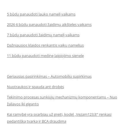
5 būdų panaudoti lauko namelį vaikams
2026 6 būdų panaudoti žaidimų aikšteles vaikams
7 būdų panaudoti žaidimų namelį vaikams
Dažniausios klaidos renkantis vaikų namelius
11 būdų panaudoti medinę laipiojimo sienelę
Geriausias pasirinkimas – Automobilių supirkimas
Nuotraukos ir spauda ant drobės
Tekinimo procesas sunkiųjų mechanizmų komponentams – Nuo
žaliavos iki giganto
Kai ramybė yra svarbiau už greitį, kodėl „Vezam123.lt“ renkasi
pedantišką tvarką ir BCA draudimą