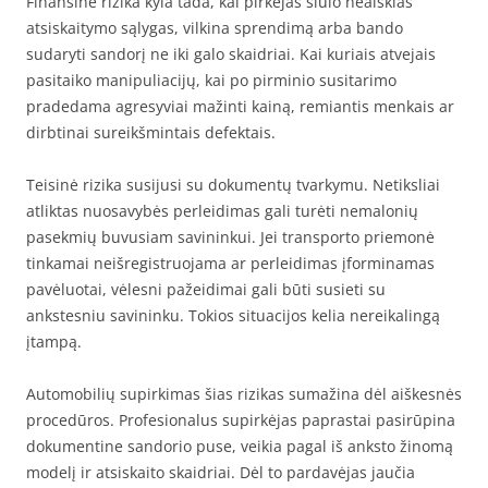
Finansinė rizika kyla tada, kai pirkėjas siūlo neaiškias
atsiskaitymo sąlygas, vilkina sprendimą arba bando
sudaryti sandorį ne iki galo skaidriai. Kai kuriais atvejais
pasitaiko manipuliacijų, kai po pirminio susitarimo
pradedama agresyviai mažinti kainą, remiantis menkais ar
dirbtinai sureikšmintais defektais.
Teisinė rizika susijusi su dokumentų tvarkymu. Netiksliai
atliktas nuosavybės perleidimas gali turėti nemalonių
pasekmių buvusiam savininkui. Jei transporto priemonė
tinkamai neišregistruojama ar perleidimas įforminamas
pavėluotai, vėlesni pažeidimai gali būti susieti su
ankstesniu savininku. Tokios situacijos kelia nereikalingą
įtampą.
Automobilių supirkimas šias rizikas sumažina dėl aiškesnės
procedūros. Profesionalus supirkėjas paprastai pasirūpina
dokumentine sandorio puse, veikia pagal iš anksto žinomą
modelį ir atsiskaito skaidriai. Dėl to pardavėjas jaučia