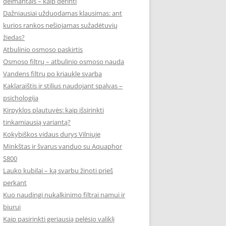
deimantais – kaip derinti
Dažniausiai užduodamas klausimas: ant
kurios rankos nešiojamas sužadėtuvių
žiedas?
Atbulinio osmoso paskirtis
Osmoso filtrų – atbulinio osmoso nauda
Vandens filtrų po kriaukle svarba
Kaklaraištis ir stilius naudojant spalvas –
psichologija
Kirpyklos plautuvės: kaip išsirinkti
tinkamiausią variantą?
Kokybiškos vidaus durys Vilniuje
Minkštas ir švarus vanduo su Aquaphor
S800
Lauko kubilai – ką svarbu žinoti prieš
perkant
Kuo naudingi nukalkinimo filtrai namui ir
biurui
Kaip pasirinkti geriausią pelėsio valiklį