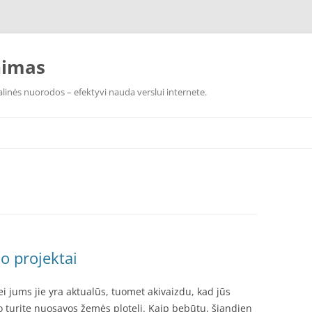
nimas
linės nuorodos – efektyvi nauda verslui internete.
o projektai
ei jums jie yra aktualūs, tuomet akivaizdu, kad jūs
 turite nuosavos žemės plotelį. Kaip bebūtų, šiandien