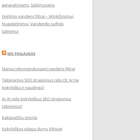
generatoriams, šaldytuvams
Gręžinio vandens filtrai – Minkštinimui,
Nugeležinimui, Vandenilio sulfido
šalinimui
SEO PASLAUGOS
Namui rekomenduojami vandens filtrai
Talpinamus SEO straipsnius rašo DI: Ar tai
kokybiška ir naudinga?
Ar AI rašo kokybiškus SEO straipsnius
talpinimui?
Kaklaraiščių istorija
Kokybiškos vidaus durys Vilniuje