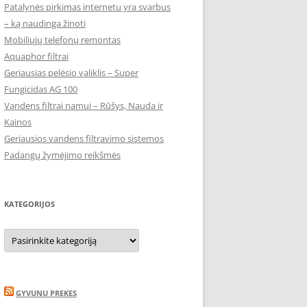
Patalynės pirkimas internetu yra svarbus
– ką naudinga žinoti
Mobiliųjų telefonų remontas
Aquaphor filtrai
Geriausias pelėsio valiklis – Super
Fungicidas AG 100
Vandens filtrai namui – Rūšys, Nauda ir
Kainos
Geriausios vandens filtravimo sistemos
Padangų žymėjimo reikšmės
KATEGORIJOS
Kategorijos
GYVUNU PREKES