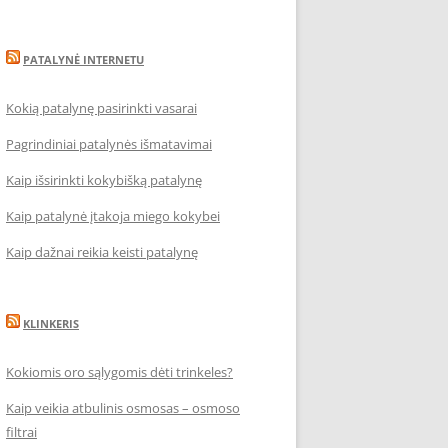
PATALYNĖ INTERNETU
Kokią patalynę pasirinkti vasarai
Pagrindiniai patalynės išmatavimai
Kaip išsirinkti kokybišką patalynę
Kaip patalynė įtakoja miego kokybei
Kaip dažnai reikia keisti patalynę
KLINKERIS
Kokiomis oro sąlygomis dėti trinkeles?
Kaip veikia atbulinis osmosas – osmoso
filtrai