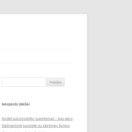
Ieškoti:
NAUJAUSI ĮRAŠAI
Kodėl automobilių supirkimas – kas gero
Deimantinė juostelė su skirtingų formų