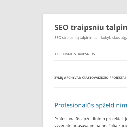
Pereiti
prie
turinio
SEO traipsniu talpi
SEO straipsnių talpinimas – kokybiškos atga
TALPINAME STRAIPSNIUS
ŽYMŲ ARCHYVAI:
KRASTOVAIZDZIO PROJEKTAI
Profesionalūs apželdinim
Profesionalūs apželdinimo projektai. J
gyvenate nuosavame name, šalia kurio