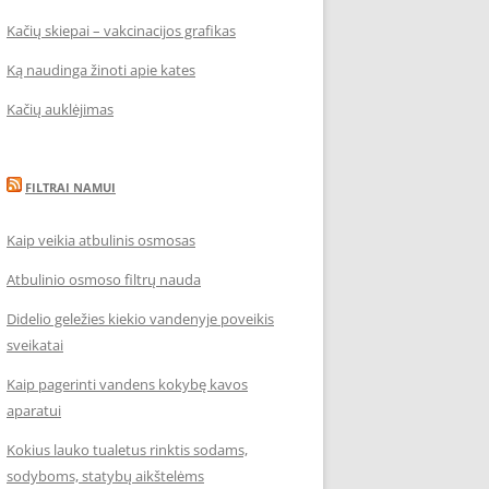
Kačių skiepai – vakcinacijos grafikas
Ką naudinga žinoti apie kates
Kačių auklėjimas
FILTRAI NAMUI
Kaip veikia atbulinis osmosas
Atbulinio osmoso filtrų nauda
Didelio geležies kiekio vandenyje poveikis
sveikatai
Kaip pagerinti vandens kokybę kavos
aparatui
Kokius lauko tualetus rinktis sodams,
sodyboms, statybų aikštelėms