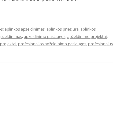
os:
aplinkos apzeldinimas
,
aplinkos prieziura
,
aplinkos
apzeldinimas
,
apzeldinimo paslaugos
,
apželdinimo projektai
,
projektai
,
profesionalios apželdinimo paslaugos
,
profesionalus