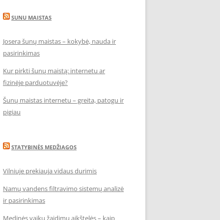
SUNU MAISTAS
Josera šunų maistas – kokybė, nauda ir
pasirinkimas
Kur pirkti šunų maistą: internetu ar
fizinėje parduotuvėje?
Šunų maistas internetu – greita, patogu ir
pigiau
STATYBINĖS MEDŽIAGOS
Vilniuje prekiauja vidaus durimis
Namų vandens filtravimo sistemų analizė
ir pasirinkimas
Medinės vaikų žaidimų aikštelės – kaip