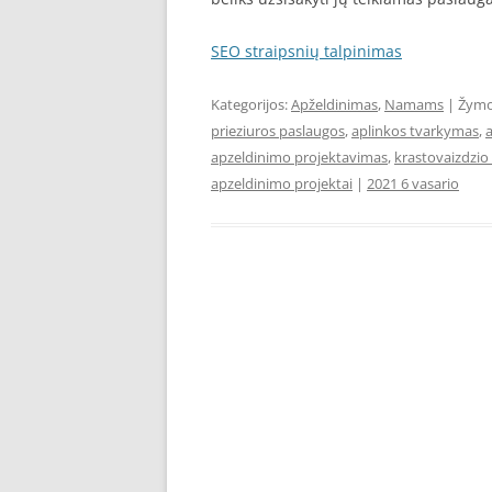
SEO straipsnių talpinimas
Kategorijos:
Apželdinimas
,
Namams
| Žym
prieziuros paslaugos
,
aplinkos tvarkymas
,
apzeldinimo projektavimas
,
krastovaizdzio 
apzeldinimo projektai
|
2021 6 vasario