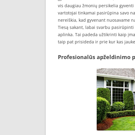
vis daugiau žmonių persikelia gyventi 
vartotojai tinkamai pasirūpina savo nam
nereiškia, kad gyvenant nuosavame name
Tiesą sakant, labai svarbu pasirūpinti
aplinka. Tai padeda užtikrinti kaip į
taip pat prisideda ir prie kur kas ja
Profesionalūs apželdinimo p