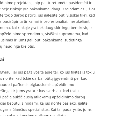
eldinimo projektais, taip pat turėtumėte pasidomėti ir
ikinėje rinkoje yra pakankamai daug. Kreipdamiesi į šios
ę tokio darbo patirtį, jūs galėsite būti visiškai tikri, kad
 pasirūpinta tinkamai ir profesionaliai, nesukeliant
ma, kai rinkoje yra tiek daug skirtingų bendrovių ir
o apželdinimo sprendimus, visiškai suprantama, kad
klausimas ir jums gali būti pakankamai sudėtinga
tų naudinga kreiptis.
ai
gviau, jei jūs pagalvosite apie tai, ko jūs tikitės iš tokių
ūs norite, kad tokie darbai būtų įgyvendinti per kuo
inaudoti pačiomis pigiausiomis apželdinimo
ešingai ir jums yra kur kas svarbiau, kad tokių
nti pačią aukščiausią atliekamų apželdinimo darbų
iai bebūtų, žinodami, ką jūs norite pasiekti, galite
augas siūlančius specialistus. Kai tai padarysite, jums
as ir sulaukti norimo puikaus rezultato.