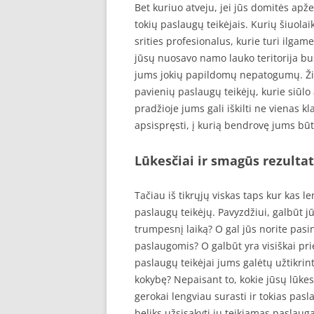
Bet kuriuo atveju, jei jūs domitės apž
tokių paslaugų teikėjais. Kurių šiuola
srities profesionalus, kurie turi ilgamet
jūsų nuosavo namo lauko teritorija bus
jums jokių papildomų nepatogumų. Žino
pavienių paslaugų teikėjų, kurie siūl
pradžioje jums gali iškilti ne vienas 
apsispręsti, į kurią bendrovę jums bū
Lūkesčiai ir smagūs rezultat
Tačiau iš tikrųjų viskas taps kur kas len
paslaugų teikėjų. Pavyzdžiui, galbūt j
trumpesnį laiką? O gal jūs norite pas
paslaugomis? O galbūt yra visiškai pri
paslaugų teikėjai jums galėtų užtikri
kokybę? Nepaisant to, kokie jūsų lūkesč
gerokai lengviau surasti ir tokias pasl
beliks užsisakyti jų teikiamas paslaug