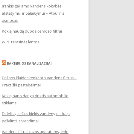
Įrankis geriamo vandens kokybės
atstatymui ir palaikymui – Atbulinis
osmosas
Kokią naudą duoda osmoso filtrai
WPC terasinės lentos
BAKTERIJOS KANALIZACIJAI
Dažnos klaidos renkantis vandens filtrus –
Praktiški pastebėjimai
Kokią nano dangą rinktis automobilio
stiklams
Didelis geležies kiekis vandenyje – kaip
pašalinti, sprendimai
Vandens filtrai kavos aparatams, ledo