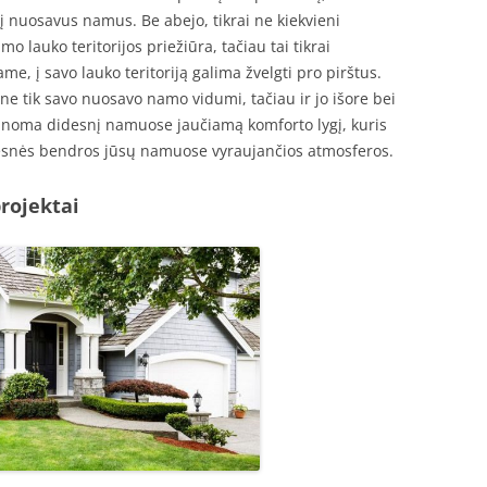
į nuosavus namus. Be abejo, tikrai ne kiekvieni
o lauko teritorijos priežiūra, tačiau tai tikrai
, į savo lauko teritoriją galima žvelgti pro pirštus.
 ne tik savo nuosavo namo vidumi, tačiau ir jo išore bei
manoma didesnį namuose jaučiamą komforto lygį, kuris
ukesnės bendros jūsų namuose vyraujančios atmosferos.
rojektai