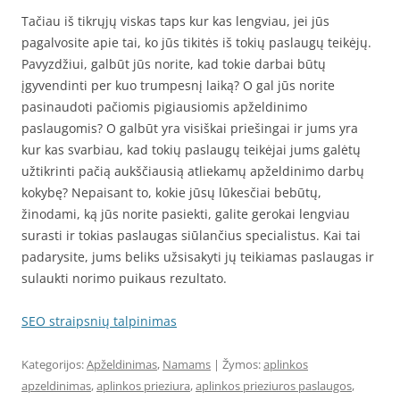
Tačiau iš tikrųjų viskas taps kur kas lengviau, jei jūs
pagalvosite apie tai, ko jūs tikitės iš tokių paslaugų teikėjų.
Pavyzdžiui, galbūt jūs norite, kad tokie darbai būtų
įgyvendinti per kuo trumpesnį laiką? O gal jūs norite
pasinaudoti pačiomis pigiausiomis apželdinimo
paslaugomis? O galbūt yra visiškai priešingai ir jums yra
kur kas svarbiau, kad tokių paslaugų teikėjai jums galėtų
užtikrinti pačią aukščiausią atliekamų apželdinimo darbų
kokybę? Nepaisant to, kokie jūsų lūkesčiai bebūtų,
žinodami, ką jūs norite pasiekti, galite gerokai lengviau
surasti ir tokias paslaugas siūlančius specialistus. Kai tai
padarysite, jums beliks užsisakyti jų teikiamas paslaugas ir
sulaukti norimo puikaus rezultato.
SEO straipsnių talpinimas
Kategorijos:
Apželdinimas
,
Namams
| Žymos:
aplinkos
apzeldinimas
,
aplinkos prieziura
,
aplinkos prieziuros paslaugos
,