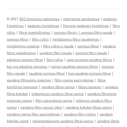
© 2021
SEO straipsniu talpinimas
|
internetine parduotuve
|
padangų
žymėjimas
|
padangų žymėjimas
|
žieminių padangų žymėjimas
|
filtrų
rūšys
|
filtrai nugeležinimui
|
osmoso filtrai> |
osmoso filtrų nauda
|
osmoso filtrai
|
filtrų rūšys
|
minkštinimo filtrų naudojimas
|
minkštinimo sistema
|
filtrų rūšys ir nauda
|
osmoso filtrai
|
vandens
filtrai nukalkinimui
|
vandens filtrų nauda
|
osmoso filtrų nauda
|
atbulinio osmoso filtrai
|
filtrų rūšys
|
apie geriamo vandens filtrus
|
kas yra atbulinis osmosas
|
namui naudingi osmoso filtrai
|
osmoso
filtrų nauda
|
naudingi osmoso filtrai
|
kuo naudingi osmoso filtrai
|
vandens filtravimo sistemos
|
filtrų namui pasirinkimas
|
filtrai
komfortui namuose
|
vandens filtrai namui
|
filtrai namams
|
vandens
filtrai kokybei
|
tinkamiausi vandens filtrai namui
|
vandens filtravimo
sistemos namui
|
filtrų sprendimai namui
|
ieškome vandens filtrų
namui
|
vandens filtrų namui rūšys
|
vandens kokybei filtrai namui
|
vandens namui filtrų pasirinkimas
|
vandens filtrų rtūšys
|
vandens
kokybei name
|
rekomenduojami vandens filtrai namui
|
vandens filtrai