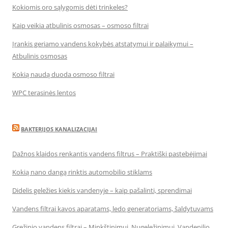
Kokiomis oro sąlygomis dėti trinkeles?
Kaip veikia atbulinis osmosas – osmoso filtrai
Įrankis geriamo vandens kokybės atstatymui ir palaikymui –
Atbulinis osmosas
Kokią naudą duoda osmoso filtrai
WPC terasinės lentos
BAKTERIJOS KANALIZACIJAI
Dažnos klaidos renkantis vandens filtrus – Praktiški pastebėjimai
Kokią nano dangą rinktis automobilio stiklams
Didelis geležies kiekis vandenyje – kaip pašalinti, sprendimai
Vandens filtrai kavos aparatams, ledo generatoriams, šaldytuvams
Gręžinio vandens filtrai – Minkštinimui, Nugeležinimui, Vandenilio