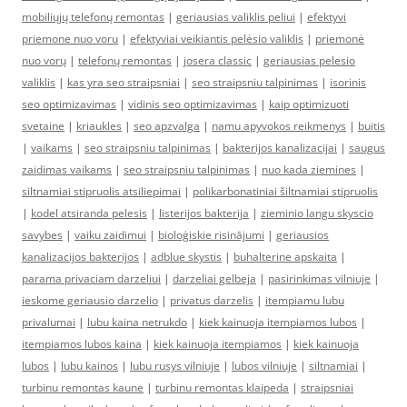
mobiliųjų telefonų remontas
|
geriausias valiklis peliui
|
efektyvi
priemone nuo voru
|
efektyviai veikiantis pelėsio valiklis
|
priemonė
nuo vorų
|
telefonų remontas
|
josera classic
|
geriausias pelesio
valiklis
|
kas yra seo straipsniai
|
seo straipsniu talpinimas
|
isorinis
seo optimizavimas
|
vidinis seo optimizavimas
|
kaip optimizuoti
svetaine
|
kriaukles
|
seo apzvalga
|
namu apyvokos reikmenys
|
buitis
|
vaikams
|
seo straipsniu talpinimas
|
bakterijos kanalizacijai
|
saugus
zaidimas vaikams
|
seo straipsniu talpinimas
|
nuo kada ziemines
|
siltnamiai stipruolis atsiliepimai
|
polikarbonatiniai šiltnamiai stipruolis
|
kodel atsiranda pelesis
|
listerijos bakterija
|
zieminio langu skyscio
savybes
|
vaiku zaidimui
|
bioloģiskie risinājumi
|
geriausios
kanalizacijos bakterijos
|
adblue skystis
|
buhalterine apskaita
|
parama privaciam darzeliui
|
darzeliai gelbeja
|
pasirinkimas vilniuje
|
ieskome geriausio darzelio
|
privatus darzelis
|
itempiamu lubu
privalumai
|
lubu kaina netrukdo
|
kiek kainuoja itempiamos lubos
|
itempiamos lubos kaina
|
kiek kainuoja itempiamos
|
kiek kainuoja
lubos
|
lubu kainos
|
lubu rusys vilniuje
|
lubos vilniuje
|
siltnamiai
|
turbinu remontas kaune
|
turbinu remontas klaipeda
|
straipsniai