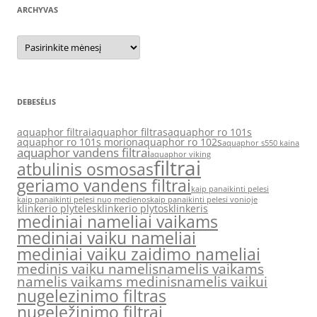
ARCHYVAS
Archyvas
DEBESĖLIS
aquaphor filtrai
aquaphor filtras
aquaphor ro 101s
aquaphor ro 101s morion
aquaphor ro 102s
aquaphor s550 kaina
aquaphor vandens filtrai
aquaphor viking
filtrai
atbulinis osmosas
geriamo vandens filtrai
kaip panaikinti pelesi
kaip panaikinti pelesi nuo medienos
kaip panaikinti pelesi vonioje
klinkerio plyteles
klinkerio plytos
klinkeris
mediniai nameliai vaikams
mediniai vaiku nameliai
mediniai vaiku zaidimo nameliai
medinis vaiku namelis
namelis vaikams
namelis vaikams medinis
namelis vaikui
nugelezinimo filtras
nugeležinimo filtrai