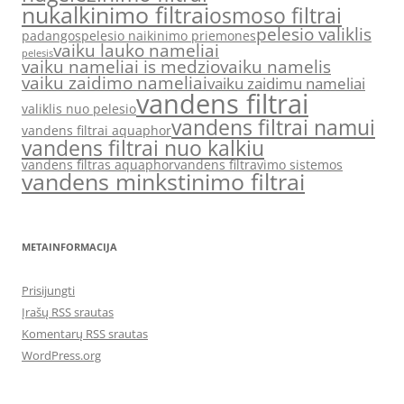
nukalkinimo filtrai
osmoso filtrai
pelesio valiklis
padangos
pelesio naikinimo priemones
vaiku lauko nameliai
pelesis
vaiku nameliai is medzio
vaiku namelis
vaiku zaidimo nameliai
vaiku zaidimu nameliai
vandens filtrai
valiklis nuo pelesio
vandens filtrai namui
vandens filtrai aquaphor
vandens filtrai nuo kalkiu
vandens filtras aquaphor
vandens filtravimo sistemos
vandens minkstinimo filtrai
METAINFORMACIJA
Prisijungti
Įrašų RSS srautas
Komentarų RSS srautas
WordPress.org