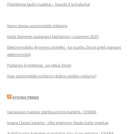
Plastikiniai lauko tualetai – Nauda ir privalumai
Nano danga automobilio stiklams
Kada žieminės padangos keičiamos į vasarines 2025
Elektromobilių įkrovimo stotelės - ką svarbu žinoti prieš įsigyjant
elektromobilį
Padangų žymėjimas - ką reikia žinoti
Kaip automobilio turbinos didina variklių našumą?
GYVUNU PREKES
Geriausias maistas sterilizuotoms katėms - JOSERA
Josera Classic katėms - Ulta premium klasės kačių maistas
Aukščiausios kokybės standartas Jūsų šuns mitybai - JOSERA