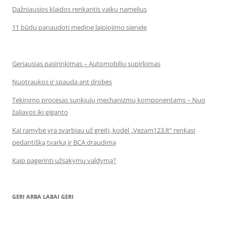
Dažniausios klaidos renkantis vaikų namelius
11 būdų panaudoti medinę laipiojimo sienelę
Geriausias pasirinkimas – Automobilių supirkimas
Nuotraukos ir spauda ant drobės
Tekinimo procesas sunkiųjų mechanizmų komponentams – Nuo
žaliavos iki giganto
Kai ramybė yra svarbiau už greitį, kodėl „Vezam123.lt“ renkasi
pedantišką tvarką ir BCA draudimą
Kaip pagerinti užsakymų valdymą?
GERI ARBA LABAI GERI