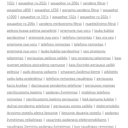
102s
|
aquaphor ro-202s
|
aquaphor ro-206s
|
vandens filtrai
|
aquaphor s800
|
aquaphor s550
|
geriamo vandens filtrai
|
aquaphor
s1000
|
aquaphor ro 101s
|
aquaphor 102s
|
aquaphor ro 202s
|
aquaphor ro 206s
|
vandens minkstinimo filtrai
|
nugeležinimo filtrai
|
pelesio kvapa galima panaikinti
|
priemone nuo voru
|
lauko kubilai
pardavimui
|
priemonė nuo vorų
|
telefonų remontas
|
kas yra seo
|
priemone nuo voru
|
telefonų remontas
|
telefonų remontas
|
priemonė nuo vorų
|
lauko kubilai pardavimui
|
seo straipsniu
talpinimas
|
geriausias pelėsio valiklis
|
seo straipsniu talpinimas
|
kaip
isvengti pelesio atsiradimo namuose
|
kaip išsirinkti geriausią valiklį
pelėsiui
|
puiki dovana vaikams
|
smagiam žaidimui kieme
|
aikštelės
vaikų laiko praleidimui
|
telefonų remontas naudingas
|
geriausias
kaciu kraikas
|
dazniausiai gendantys telefonai
|
geriausias maistas
sterilizuotoms katėms
|
padangų žymėjimas
|
mobiliųjų telefonų
remontas
|
sterilizuotoms katėms geriausias
|
kiek kainuoja kubilai
|
dažnai gendantys telefonai
|
geriausias vonios valiklis
|
elektromobiliu
ikrovimo stoteliu pletra lietuvoje
|
lietuvoje daugeja stoteliu
|
padangų
žymėjimas reikalingas
|
vasarinės padangos elektromobiliams
|
naudingas žieminių padangų žymėjimas
|
kuo naudingas remontas
|