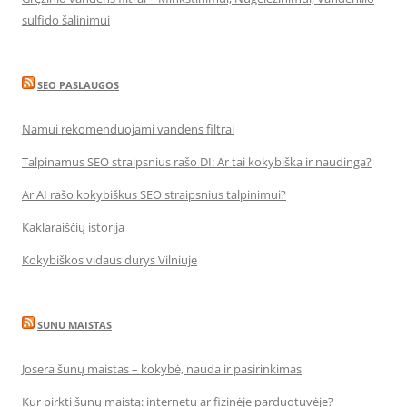
sulfido šalinimui
SEO PASLAUGOS
Namui rekomenduojami vandens filtrai
Talpinamus SEO straipsnius rašo DI: Ar tai kokybiška ir naudinga?
Ar AI rašo kokybiškus SEO straipsnius talpinimui?
Kaklaraiščių istorija
Kokybiškos vidaus durys Vilniuje
SUNU MAISTAS
Josera šunų maistas – kokybė, nauda ir pasirinkimas
Kur pirkti šunų maistą: internetu ar fizinėje parduotuvėje?