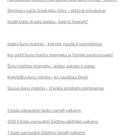
Skirtingos kačių draskyklių rūšys – skirtingi privalumai
Kodėl katės drasko baldus - kaip to išvengti?
Josera šunų maistas – kokybė, nauda ir pasirinkimas
Kur pirkti šunų maistą: internetu ar fizinėje parduotuvėje?
Šunų maistas internetu – greita, patogu ir pigiau
Kokybiška šunų mityba – ką naudinga žinoti
Sausas šunų maistas – iš kokių produktų gaminamas
5 būdų panaudoti lauko namelį vaikams
2026 6 būdų panaudoti žaidimų aikšteles vaikams
7 būdų panaudoti žaidimų namelį vaikams