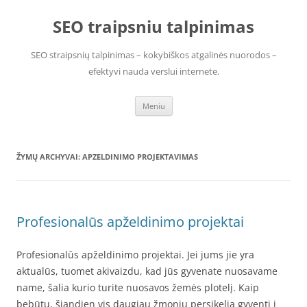
Pereiti
prie
SEO traipsniu talpinimas
turinio
SEO straipsnių talpinimas – kokybiškos atgalinės nuorodos –
efektyvi nauda verslui internete.
Meniu
ŽYMŲ ARCHYVAI:
APZELDINIMO PROJEKTAVIMAS
Profesionalūs apželdinimo projektai
Profesionalūs apželdinimo projektai. Jei jums jie yra
aktualūs, tuomet akivaizdu, kad jūs gyvenate nuosavame
name, šalia kurio turite nuosavos žemės plotelį. Kaip
bebūtų, šiandien vis daugiau žmonių persikelia gyventi į