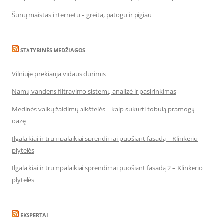
Šunų maistas internetu – greita, patogu ir pigiau
STATYBINĖS MEDŽIAGOS
Vilniuje prekiauja vidaus durimis
Namų vandens filtravimo sistemų analizė ir pasirinkimas
Medinės vaikų žaidimų aikštelės – kaip sukurti tobulą pramogų
oazę
Ilgalaikiai ir trumpalaikiai sprendimai puošiant fasadą – Klinkerio
plytelės
Ilgalaikiai ir trumpalaikiai sprendimai puošiant fasadą 2 – Klinkerio
plytelės
EKSPERTAI