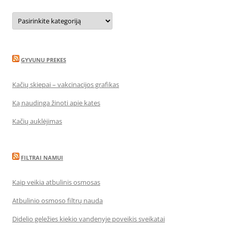
Kategorijos
GYVUNU PREKES
Kačių skiepai – vakcinacijos grafikas
Ką naudinga žinoti apie kates
Kačių auklėjimas
FILTRAI NAMUI
Kaip veikia atbulinis osmosas
Atbulinio osmoso filtrų nauda
Didelio geležies kiekio vandenyje poveikis sveikatai