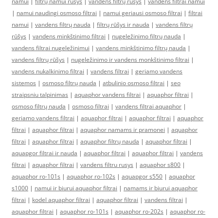
namui
|
filtrų namui rūšys
|
vandens filtrų rūšys
|
vandens filtrai namui
|
namui naudingi osmoso filtrai
|
namui geriausi osmoso filtrai
|
filtrai
namui
|
vandens filtrų nauda
|
filtrų rūšys ir nauda
|
vandens filtrų
rūšys
|
vandens minkštinimo filtrai
|
nugeležinimo filtrų nauda
|
vandens filtrai nugeležinimui
|
vandens minkštinimo filtrų nauda
|
vandens filtrų rūšys
|
nugeležinimo ir vandens monkštinimo filtrai
|
vandens nukalkinimo filtrai
|
vandens filtrai
|
geriamo vandens
sistemos
|
osmoso filtrų nauda
|
atbulinio osmoso filtrai
|
seo
straipsniu talpinimas
|
aquaphor vandens filtrai
|
aquaphor filtrai
|
osmoso filtrų nauda
|
osmoso filtrai
|
vandens filtrai aquaphor
|
geriamo vandens filtrai
|
aquaphor filtrai
|
aquaphor filtrai
|
aquaphor
filtrai
|
aquaphor filtrai
|
aquaphor namams ir pramonei
|
aquaphor
filtrai
|
aquaphor filtrai
|
aquaphor filtrų nauda
|
aquaphor filtrai
|
aquapgor filtrai ir nauda
|
aquaphor filtrai
|
aquaphor filtrai
|
vandens
filtrai
|
aquaphor filtrai
|
vandens filtru rusys
|
aquaphor s800
|
aquaphor ro-101s
|
aquaphor ro-102s
|
aquapgor s550
|
aquaphor
s1000
|
namui ir biurui aquaphor filtrai
|
namams ir biurui aquaphor
filtrai
|
kodel aquaphor filtrai
|
aquaphor filtrai
|
vandens filtrai
|
aquaphor filtrai
|
aquaphor ro-101s
|
aquaphor ro-202s
|
aquaphor ro-