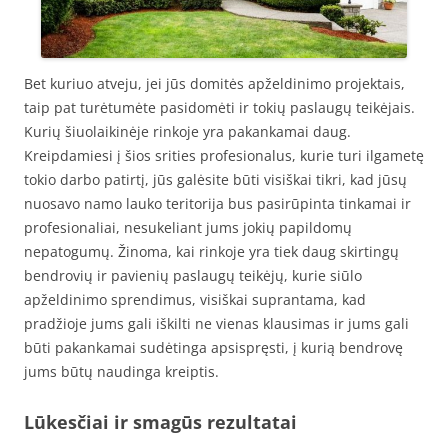
Bet kuriuo atveju, jei jūs domitės apželdinimo projektais,
taip pat turėtumėte pasidomėti ir tokių paslaugų teikėjais.
Kurių šiuolaikinėje rinkoje yra pakankamai daug.
Kreipdamiesi į šios srities profesionalus, kurie turi ilgametę
tokio darbo patirtį, jūs galėsite būti visiškai tikri, kad jūsų
nuosavo namo lauko teritorija bus pasirūpinta tinkamai ir
profesionaliai, nesukeliant jums jokių papildomų
nepatogumų. Žinoma, kai rinkoje yra tiek daug skirtingų
bendrovių ir pavienių paslaugų teikėjų, kurie siūlo
apželdinimo sprendimus, visiškai suprantama, kad
pradžioje jums gali iškilti ne vienas klausimas ir jums gali
būti pakankamai sudėtinga apsispręsti, į kurią bendrovę
jums būtų naudinga kreiptis.
Lūkesčiai ir smagūs rezultatai