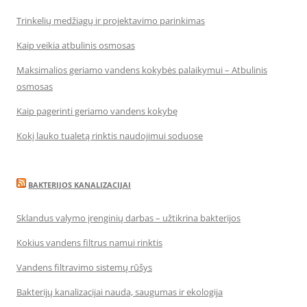
Trinkelių medžiagų ir projektavimo parinkimas
Kaip veikia atbulinis osmosas
Maksimalios geriamo vandens kokybės palaikymui – Atbulinis
osmosas
Kaip pagerinti geriamo vandens kokybę
Kokį lauko tualetą rinktis naudojimui soduose
BAKTERIJOS KANALIZACIJAI
Sklandus valymo įrenginių darbas – užtikrina bakterijos
Kokius vandens filtrus namui rinktis
Vandens filtravimo sistemų rūšys
Bakterijų kanalizacijai nauda, saugumas ir ekologija