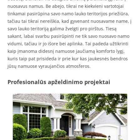
nuosavus namus. Be abejo, tikrai ne kiekvieni vartotojai
tinkamai pasirūpina savo namo lauko teritorijos priežiūra,
tačiau tai tikrai nereiškia, kad gyvenant nuosavame name, į
savo lauko teritoriją galima žvelgti pro pirštus. Tiesą
sakant, labai svarbu pasirūpinti ne tik savo nuosavo namo
vidumi, tačiau ir jo išore bei aplinka. Tai padeda užtikrinti
kaip įmanoma didesnį namuose jaučiamą komforto lygį,
kuris taip pat prisideda ir prie kur kas jaukesnės bendros
jūsų namuose vyraujančios atmosferos.
Profesionalūs apželdinimo projektai