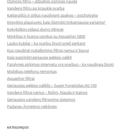
Osmoso filtrų – atbulinio osmoso nauda
Vandens filtrų po kriaukle svarba
Kaklaraištis ir stilius naudojant spalvas – psichologija
Kirpyklos plautuvės: kaip išsirinkti tinkamiausią variantą?
Kokybiškos vidaus durys Vilniuje
Minkštas ir švarus vanduo su Aquaphor S800
Lauko kubilai – ką svarbu žinoti prieš perkant
Kuo naudingi nukalkinimo filtrai namui ir biurui
Kaip pasirinkti geriausią pelėsio valiklį
Patalynės pirkimas internetu yra svarbus – ką naudinga žinoti
Mobiliųjų telefonų remontas
Aquaphor filtrai
Geriausias pelėsio valiklis – Super Fungicidas AG 100
Vandens filtrai namui – Rūšys, Nauda ir Kainos
Geriausios vandens filtravimo sistemos
Padangų žymėjimo reikšmės
KATEGORIJOS