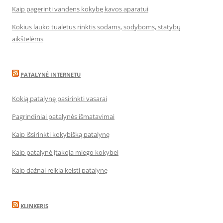
Kaip pagerinti vandens kokybę kavos aparatui
Kokius lauko tualetus rinktis sodams, sodyboms, statybų
aikštelėms
PATALYNĖ INTERNETU
Kokią patalynę pasirinkti vasarai
Pagrindiniai patalynės išmatavimai
Kaip išsirinkti kokybišką patalynę
Kaip patalynė įtakoja miego kokybei
Kaip dažnai reikia keisti patalynę
KLINKERIS