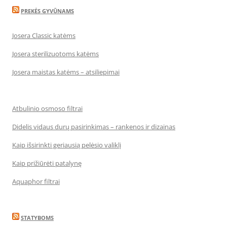
PREKĖS GYVŪNAMS
Josera Classic katėms
Josera sterilizuotoms katėms
Josera maistas katėms – atsiliepimai
Atbulinio osmoso filtrai
Didelis vidaus durų pasirinkimas – rankenos ir dizainas
Kaip išsirinkti geriausią pelėsio valiklį
Kaip prižiūrėti patalynę
Aquaphor filtrai
STATYBOMS