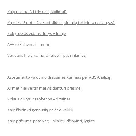
Kaip pasiruošti trinkelių klojimui?
Ką reikia žinoti užsakant didelių detalių tekinimo paslaugas?
Kokybiškos vidaus durys Vilniuje
A++ reikalavimai namui
Vandens filtrų namui analizė ir pasirinkimas
Asortimento valdymo drausmės kūrimas per ABC Analizę
Ar metiniai vertinimai vis dar turi prasmę?
Vidaus durys ir rankenos – dizainas
Kaip išsirinkti geriausią pelėsio valiklį
Kaip prižiūrėti patalynę – skalbti, džiovinti, lyginti