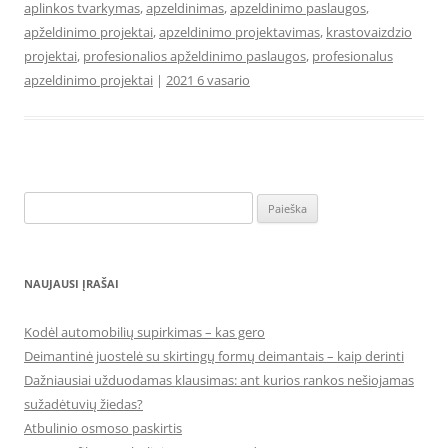
aplinkos tvarkymas
,
apzeldinimas
,
apzeldinimo paslaugos
,
apželdinimo projektai
,
apzeldinimo projektavimas
,
krastovaizdzio
projektai
,
profesionalios apželdinimo paslaugos
,
profesionalus
apzeldinimo projektai
|
2021 6 vasario
Ieškoti:
NAUJAUSI ĮRAŠAI
Kodėl automobilių supirkimas – kas gero
Deimantinė juostelė su skirtingų formų deimantais – kaip derinti
Dažniausiai užduodamas klausimas: ant kurios rankos nešiojamas
sužadėtuvių žiedas?
Atbulinio osmoso paskirtis