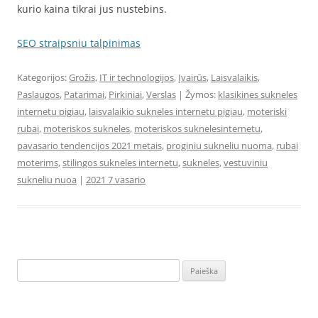
kurio kaina tikrai jus nustebins.
SEO straipsniu talpinimas
Kategorijos:
Grožis
,
IT ir technologijos
,
Įvairūs
,
Laisvalaikis
,
Paslaugos
,
Patarimai
,
Pirkiniai
,
Verslas
| Žymos:
klasikines sukneles
internetu pigiau
,
laisvalaikio sukneles internetu pigiau
,
moteriski
rubai
,
moteriskos sukneles
,
moteriskos suknelesinternetu
,
pavasario tendencijos 2021 metais
,
proginiu sukneliu nuoma
,
rubai
moterims
,
stilingos sukneles internetu
,
sukneles
,
vestuviniu
sukneliu nuoa
|
2021 7 vasario
Ieškoti: