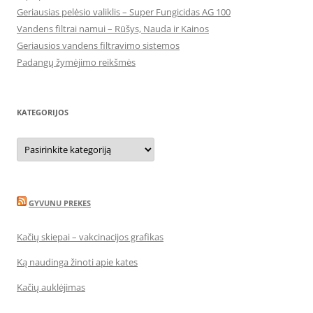
Geriausias pelėsio valiklis – Super Fungicidas AG 100
Vandens filtrai namui – Rūšys, Nauda ir Kainos
Geriausios vandens filtravimo sistemos
Padangų žymėjimo reikšmės
KATEGORIJOS
Kategorijos
GYVUNU PREKES
Kačių skiepai – vakcinacijos grafikas
Ką naudinga žinoti apie kates
Kačių auklėjimas