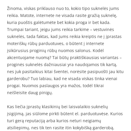
Žinoma, viskas priklauso nuo to, kokio tipo suknelės jums
reikia. Matote, internete ne visada rasite gražią suknelę,
kuria puoštis galėtumėte bet kokia proga ir bet kada.
Trumpai tariant, jeigu jums reikia tarkime – vestuvinės
suknelės, tada faktas, kad jums reikia kreiptis ne į įprastas
moteriškų rūbų parduotuves, o būtent į internete
įsikūrusius proginių rūbų nuomos salonus. Kodėl
akcentuojame nuomą? Tai būtų praktiškiausias variantas –
proginės suknelės dažniausiai yra naudojamos tik kartą,
nes juk pasitaikius kitai šventei, norėsite pasipuošti jau kitu
garderobu? Tuo labiau, kad ne visada viskas tinka vienai
progai. Nuomos paslaugos yra mažos, todėl tikrai
neišleisite daug pinigų.
Kas liečia įprastų klasikinių bei laisvalaikio suknelių
įsigijimą, jas siūlome pirkti būtent el. parduotuvėse. Kurios
turi gerą reputaciją arba kurios neturi neigiamų
atsiliepimų, nes tik ten rasite itin kokybišką garderobą,