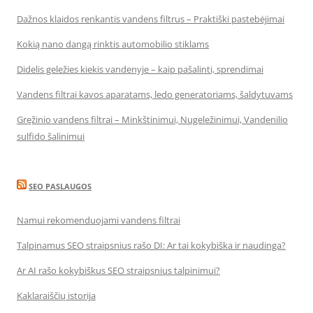
Dažnos klaidos renkantis vandens filtrus – Praktiški pastebėjimai
Kokią nano dangą rinktis automobilio stiklams
Didelis geležies kiekis vandenyje – kaip pašalinti, sprendimai
Vandens filtrai kavos aparatams, ledo generatoriams, šaldytuvams
Gręžinio vandens filtrai – Minkštinimui, Nugeležinimui, Vandenilio
sulfido šalinimui
SEO PASLAUGOS
Namui rekomenduojami vandens filtrai
Talpinamus SEO straipsnius rašo DI: Ar tai kokybiška ir naudinga?
Ar AI rašo kokybiškus SEO straipsnius talpinimui?
Kaklaraiščių istorija