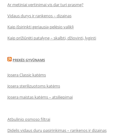
Ar metiniai vertinimai vis dar turi prasmę?
Vidaus durys ir rankenos – dizainas
Kaip išsirinkti geriausią pelėsio valiklį
Kaip prižiūrėti patalynę – skalbti, džiovinti, lyginti
PREKĖS GYVŪNAMS
Josera Classic katėms
Josera sterilizuotoms katėms
Josera maistas katėms – atsiliepimai
Atbulinio osmoso filtrai
Didelis vidaus durų pasirinkimas – rankenos ir dizainas