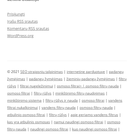
Prisijungti
Įrašų RSS srautas
Komentarų RSS srautas
WordPress.org
© 2021
SEO straipsniu talpinimas
|
internetine parduotuve
|
padangų
žymėjimas
|
padangų žymėjimas
|
žieminių padangų žymėjimas
|
filtrų
rūšys
|
filtrai nugeležinimui
|
osmoso filtrai> |
osmoso filtrų nauda
|
osmoso filtrai
|
filtrų rūšys
|
minkštinimo filtrų naudojimas
|
minkštinimo sistema
|
filtrų rūšys ir nauda
|
osmoso filtrai
|
vandens
filtrai nukalkinimui
|
vandens filtrų nauda
|
osmoso filtrų nauda
|
atbulinio osmoso filtrai
|
filtrų rūšys
|
apie geriamo vandens filtrus
|
kas yra atbulinis osmosas
|
namui naudingi osmoso filtrai
|
osmoso
filtrų nauda
|
naudingi osmoso filtrai
|
kuo naudingi osmoso filtrai
|