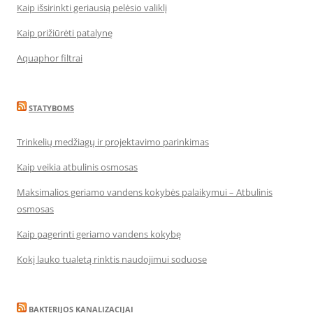
Kaip išsirinkti geriausią pelėsio valiklį
Kaip prižiūrėti patalynę
Aquaphor filtrai
STATYBOMS
Trinkelių medžiagų ir projektavimo parinkimas
Kaip veikia atbulinis osmosas
Maksimalios geriamo vandens kokybės palaikymui – Atbulinis
osmosas
Kaip pagerinti geriamo vandens kokybę
Kokį lauko tualetą rinktis naudojimui soduose
BAKTERIJOS KANALIZACIJAI