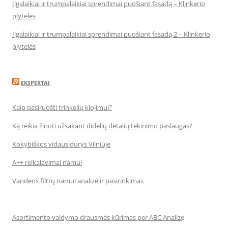
Ilgalaikiai ir trumpalaikiai sprendimai puošiant fasadą – Klinkerio
plytelės
Ilgalaikiai ir trumpalaikiai sprendimai puošiant fasadą 2 – Klinkerio
plytelės
EKSPERTAI
Kaip pasiruošti trinkelių klojimui?
Ką reikia žinoti užsakant didelių detalių tekinimo paslaugas?
Kokybiškos vidaus durys Vilniuje
A++ reikalavimai namui
Vandens filtrų namui analizė ir pasirinkimas
Asortimento valdymo drausmės kūrimas per ABC Analizę