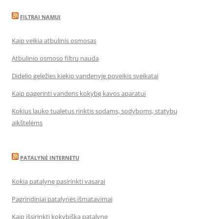
FILTRAI NAMUI
Kaip veikia atbulinis osmosas
Atbulinio osmoso filtrų nauda
Didelio geležies kiekio vandenyje poveikis sveikatai
Kaip pagerinti vandens kokybę kavos aparatui
Kokius lauko tualetus rinktis sodams, sodyboms, statybų
aikštelėms
PATALYNĖ INTERNETU
Kokią patalynę pasirinkti vasarai
Pagrindiniai patalynės išmatavimai
Kaip išsirinkti kokybišką patalynę