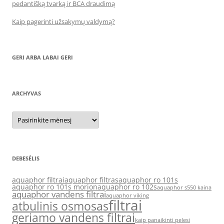
pedantišką tvarką ir BCA draudimą
Kaip pagerinti užsakymų valdymą?
GERI ARBA LABAI GERI
ARCHYVAS
Archyvas
DEBESĖLIS
aquaphor filtrai
aquaphor filtras
aquaphor ro 101s
aquaphor ro 101s morion
aquaphor ro 102s
aquaphor s550 kaina
aquaphor vandens filtrai
aquaphor viking
filtrai
atbulinis osmosas
geriamo vandens filtrai
kaip panaikinti pelesi