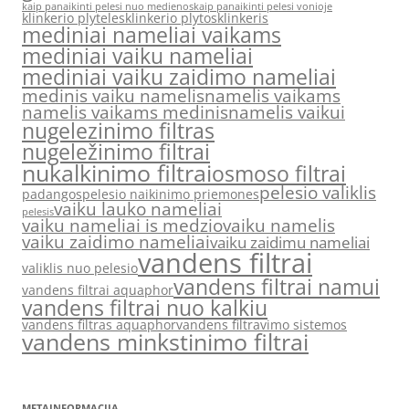
kaip panaikinti pelesi nuo medienos
kaip panaikinti pelesi vonioje
klinkerio plyteles
klinkerio plytos
klinkeris
mediniai nameliai vaikams
mediniai vaiku nameliai
mediniai vaiku zaidimo nameliai
medinis vaiku namelis
namelis vaikams
namelis vaikams medinis
namelis vaikui
nugelezinimo filtras
nugeležinimo filtrai
nukalkinimo filtrai
osmoso filtrai
pelesio valiklis
padangos
pelesio naikinimo priemones
vaiku lauko nameliai
pelesis
vaiku nameliai is medzio
vaiku namelis
vaiku zaidimo nameliai
vaiku zaidimu nameliai
vandens filtrai
valiklis nuo pelesio
vandens filtrai namui
vandens filtrai aquaphor
vandens filtrai nuo kalkiu
vandens filtras aquaphor
vandens filtravimo sistemos
vandens minkstinimo filtrai
METAINFORMACIJA