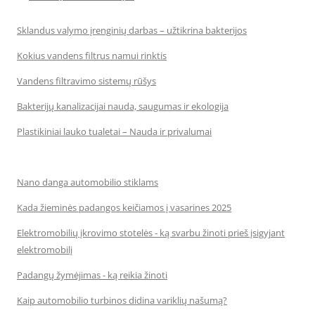
Sklandus valymo įrenginių darbas – užtikrina bakterijos
Kokius vandens filtrus namui rinktis
Vandens filtravimo sistemų rūšys
Bakterijų kanalizacijai nauda, saugumas ir ekologija
Plastikiniai lauko tualetai – Nauda ir privalumai
Nano danga automobilio stiklams
Kada žieminės padangos keičiamos į vasarines 2025
Elektromobilių įkrovimo stotelės - ką svarbu žinoti prieš įsigyjant
elektromobilį
Padangų žymėjimas - ką reikia žinoti
Kaip automobilio turbinos didina variklių našumą?