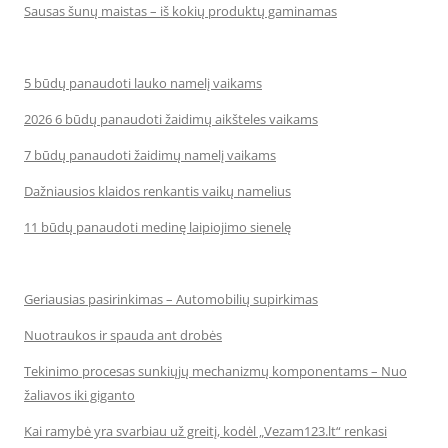
Sausas šunų maistas – iš kokių produktų gaminamas
5 būdų panaudoti lauko namelį vaikams
2026 6 būdų panaudoti žaidimų aikšteles vaikams
7 būdų panaudoti žaidimų namelį vaikams
Dažniausios klaidos renkantis vaikų namelius
11 būdų panaudoti medinę laipiojimo sienelę
Geriausias pasirinkimas – Automobilių supirkimas
Nuotraukos ir spauda ant drobės
Tekinimo procesas sunkiųjų mechanizmų komponentams – Nuo
žaliavos iki giganto
Kai ramybė yra svarbiau už greitį, kodėl „Vezam123.lt“ renkasi