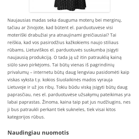
Naujausias madas seka dauguma moterų bei merginų,
tačiau ar žinojote, kad būtent el. parduotuvėse visi
moteriški drabužiai yra atnaujinami greičiausiai? Tai
reiškia, kad vos pasirodžius kažkokiems naujo stiliaus
rūbams, Lietuviškos el. parduotuvės suskumba įsigyti
naujausią produkciją. O tada ją už itin patrauklią kainą
siūlo savo pirkėjoms. Tai būtų vienas iš pagrindinių
privalumų – internetu būtų daug lengviau pasidomėti kaip
viskas vyksta t.y. kokios šiuolaikinės mados vyrauja
Lietuvoje ir už jos ribų. Tokiu būdu viską įsigyti būtų daug
paprasčiau, nes el. parduotuvėse užsakymų pateikimas yra
labai paprastas. Žinoma, kaina taip pat jus nudžiugins, nes
ji bus patraukli perkant tiek sukneles, tiek visai kitos
kategorijos rūbus.
Naudingiau nuomotis