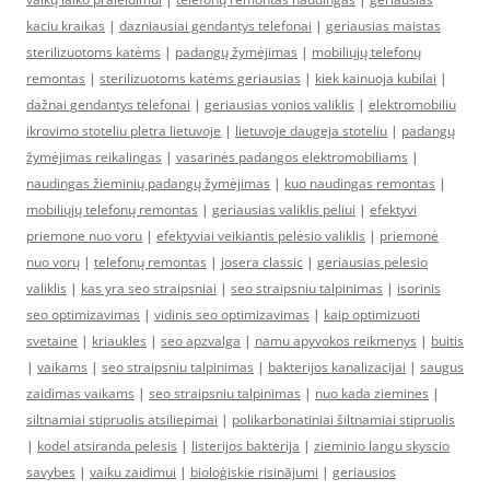
kaciu kraikas
|
dazniausiai gendantys telefonai
|
geriausias maistas
sterilizuotoms katėms
|
padangų žymėjimas
|
mobiliųjų telefonų
remontas
|
sterilizuotoms katėms geriausias
|
kiek kainuoja kubilai
|
dažnai gendantys telefonai
|
geriausias vonios valiklis
|
elektromobiliu
ikrovimo stoteliu pletra lietuvoje
|
lietuvoje daugeja stoteliu
|
padangų
žymėjimas reikalingas
|
vasarinės padangos elektromobiliams
|
naudingas žieminių padangų žymėjimas
|
kuo naudingas remontas
|
mobiliųjų telefonų remontas
|
geriausias valiklis peliui
|
efektyvi
priemone nuo voru
|
efektyviai veikiantis pelėsio valiklis
|
priemonė
nuo vorų
|
telefonų remontas
|
josera classic
|
geriausias pelesio
valiklis
|
kas yra seo straipsniai
|
seo straipsniu talpinimas
|
isorinis
seo optimizavimas
|
vidinis seo optimizavimas
|
kaip optimizuoti
svetaine
|
kriaukles
|
seo apzvalga
|
namu apyvokos reikmenys
|
buitis
|
vaikams
|
seo straipsniu talpinimas
|
bakterijos kanalizacijai
|
saugus
zaidimas vaikams
|
seo straipsniu talpinimas
|
nuo kada ziemines
|
siltnamiai stipruolis atsiliepimai
|
polikarbonatiniai šiltnamiai stipruolis
|
kodel atsiranda pelesis
|
listerijos bakterija
|
zieminio langu skyscio
savybes
|
vaiku zaidimui
|
bioloģiskie risinājumi
|
geriausios