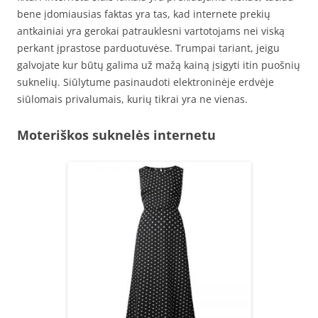
bene įdomiausias faktas yra tas, kad internete prekių
antkainiai yra gerokai patrauklesni vartotojams nei viską
perkant įprastose parduotuvėse. Trumpai tariant, jeigu
galvojate kur būtų galima už mažą kainą įsigyti itin puošnių
suknelių. Siūlytume pasinaudoti elektroninėje erdvėje
siūlomais privalumais, kurių tikrai yra ne vienas.
Moteriškos suknelės internetu