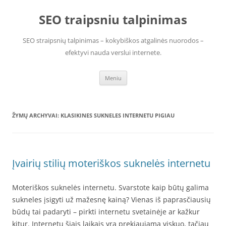
Pereiti
prie
SEO traipsniu talpinimas
turinio
SEO straipsnių talpinimas – kokybiškos atgalinės nuorodos –
efektyvi nauda verslui internete.
Meniu
ŽYMŲ ARCHYVAI:
KLASIKINES SUKNELES INTERNETU PIGIAU
Įvairių stilių moteriškos suknelės internetu
Moteriškos suknelės internetu. Svarstote kaip būtų galima
sukneles įsigyti už mažesnę kainą? Vienas iš paprasčiausių
būdų tai padaryti – pirkti internetu svetainėje ar kažkur
kitur. Internetu šiais laikais yra prekiaujama viskuo, tačiau