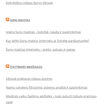
Kokybiškos vidaus durys Vilniuje
SUNU MAISTAS
Josera šunų maistas – kokybė, nauda ir pasirinkimas
Kur pirkti šunų maistą: internetu ar fizinėje parduotuvėje?
Šunų maistas internetu – greita, patogu ir pigiau
STATYBINĖS MEDŽIAGOS
Vilniuje prekiauja vidaus durimis
Namų vandens filtravimo sistemų analizė ir pasirinkimas
Medinės vaikų žaidimų aikštelės – kaip sukurti tobulą pramogų
oazę