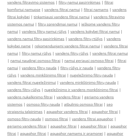
vandens filtravimo sistemos
|
filtrų namui pasirinkimas
|
filtrai
komfortui namuose
|
vandens filtrai namui
|
filtrai namams
|
vandens
filtrai kokybei
|
tinkamiausi vandens filtrai namui
|
vandens filtravimo
sistemos namui
|
filtrų sprendimai namui
|
ieškome vandens filtrų
namui
|
vandens filtrų namui rūšys
|
vandens kokybei filtrai namui
|
vandens namui filtrų pasirinkimas
|
vandens filtrų rtūšys
|
vandens
kokybei name
|
rekomenduojami vandens filtrai namui
|
vandens filtrai
namui
|
filtrų namui rūšys
|
vandens filtrų rūšys
|
vandens filtrai namui
|
namui naudingi osmoso filtrai
|
namui geriausi osmoso filtrai
|
filtrai
namui
|
vandens filtrų nauda
|
filtrų rūšys ir nauda
|
vandens filtrų
rūšys
|
vandens minkštinimo filtrai
|
nugeležinimo filtrų nauda
|
vandens filtrai nugeležinimui
|
vandens minkštinimo filtrų nauda
|
vandens filtrų rūšys
|
nugeležinimo ir vandens monkštinimo filtrai
|
vandens nukalkinimo filtrai
|
vandens filtrai
|
geriamo vandens
sistemos
|
osmoso filtrų nauda
|
atbulinio osmoso filtrai
|
seo
straipsniu talpinimas
|
aquaphor vandens filtrai
|
aquaphor filtrai
|
osmoso filtrų nauda
|
osmoso filtrai
|
vandens filtrai aquaphor
|
geriamo vandens filtrai
|
aquaphor filtrai
|
aquaphor filtrai
|
aquaphor
filtrai
|
aquaphor filtrai
|
aquaphor namams ir pramonei
|
aquaphor