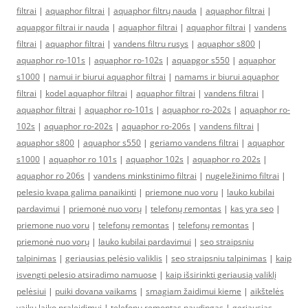
filtrai
|
aquaphor filtrai
|
aquaphor filtrų nauda
|
aquaphor filtrai
|
aquapgor filtrai ir nauda
|
aquaphor filtrai
|
aquaphor filtrai
|
vandens
filtrai
|
aquaphor filtrai
|
vandens filtru rusys
|
aquaphor s800
|
aquaphor ro-101s
|
aquaphor ro-102s
|
aquapgor s550
|
aquaphor
s1000
|
namui ir biurui aquaphor filtrai
|
namams ir biurui aquaphor
filtrai
|
kodel aquaphor filtrai
|
aquaphor filtrai
|
vandens filtrai
|
aquaphor filtrai
|
aquaphor ro-101s
|
aquaphor ro-202s
|
aquaphor ro-
102s
|
aquaphor ro-202s
|
aquaphor ro-206s
|
vandens filtrai
|
aquaphor s800
|
aquaphor s550
|
geriamo vandens filtrai
|
aquaphor
s1000
|
aquaphor ro 101s
|
aquaphor 102s
|
aquaphor ro 202s
|
aquaphor ro 206s
|
vandens minkstinimo filtrai
|
nugeležinimo filtrai
|
pelesio kvapa galima panaikinti
|
priemone nuo voru
|
lauko kubilai
pardavimui
|
priemonė nuo vorų
|
telefonų remontas
|
kas yra seo
|
priemone nuo voru
|
telefonų remontas
|
telefonų remontas
|
priemonė nuo vorų
|
lauko kubilai pardavimui
|
seo straipsniu
talpinimas
|
geriausias pelėsio valiklis
|
seo straipsniu talpinimas
|
kaip
isvengti pelesio atsiradimo namuose
|
kaip išsirinkti geriausią valiklį
pelėsiui
|
puiki dovana vaikams
|
smagiam žaidimui kieme
|
aikštelės
vaikų laiko praleidimui
|
telefonų remontas naudingas
|
geriausias