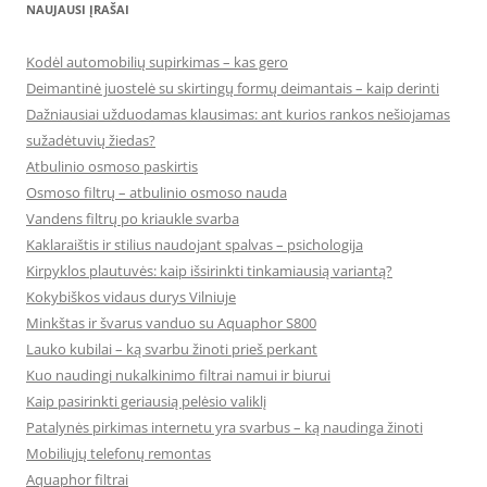
NAUJAUSI ĮRAŠAI
Kodėl automobilių supirkimas – kas gero
Deimantinė juostelė su skirtingų formų deimantais – kaip derinti
Dažniausiai užduodamas klausimas: ant kurios rankos nešiojamas
sužadėtuvių žiedas?
Atbulinio osmoso paskirtis
Osmoso filtrų – atbulinio osmoso nauda
Vandens filtrų po kriaukle svarba
Kaklaraištis ir stilius naudojant spalvas – psichologija
Kirpyklos plautuvės: kaip išsirinkti tinkamiausią variantą?
Kokybiškos vidaus durys Vilniuje
Minkštas ir švarus vanduo su Aquaphor S800
Lauko kubilai – ką svarbu žinoti prieš perkant
Kuo naudingi nukalkinimo filtrai namui ir biurui
Kaip pasirinkti geriausią pelėsio valiklį
Patalynės pirkimas internetu yra svarbus – ką naudinga žinoti
Mobiliųjų telefonų remontas
Aquaphor filtrai