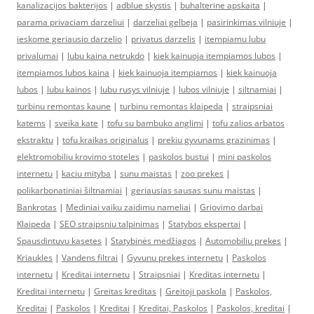
kanalizacijos bakterijos
|
adblue skystis
|
buhalterine apskaita
|
parama privaciam darzeliui
|
darzeliai gelbeja
|
pasirinkimas vilniuje
|
ieskome geriausio darzelio
|
privatus darzelis
|
itempiamu lubu
privalumai
|
lubu kaina netrukdo
|
kiek kainuoja itempiamos lubos
|
itempiamos lubos kaina
|
kiek kainuoja itempiamos
|
kiek kainuoja
lubos
|
lubu kainos
|
lubu rusys vilniuje
|
lubos vilniuje
|
siltnamiai
|
turbinu remontas kaune
|
turbinu remontas klaipeda
|
straipsniai
katems
|
sveika kate
|
tofu su bambuko anglimi
|
tofu zalios arbatos
ekstraktu
|
tofu kraikas originalus
|
prekiu gyvunams grazinimas
|
elektromobiliu krovimo stoteles
|
paskolos bustui
|
mini paskolos
internetu
|
kaciu mityba
|
sunu maistas
|
zoo prekes
|
polikarbonatiniai šiltnamiai
|
geriausias sausas sunu maistas
|
Bankrotas
|
Mediniai vaiku zaidimu nameliai
|
Griovimo darbai
Klaipeda
|
SEO straipsniu talpinimas
|
Statybos ekspertai
|
Spausdintuvu kasetes
|
Statybinės medžiagos
|
Automobiliu prekes
|
Kriaukles
|
Vandens filtrai
|
Gyvunu prekes internetu
|
Paskolos
internetu
|
Kreditai internetu
|
Straipsniai
|
Kreditas internetu
|
Kreditai internetu
|
Greitas kreditas
|
Greitoji paskola
|
Paskolos,
Kreditai
|
Paskolos
|
Kreditai
|
Kreditai, Paskolos
|
Paskolos, kreditai
|