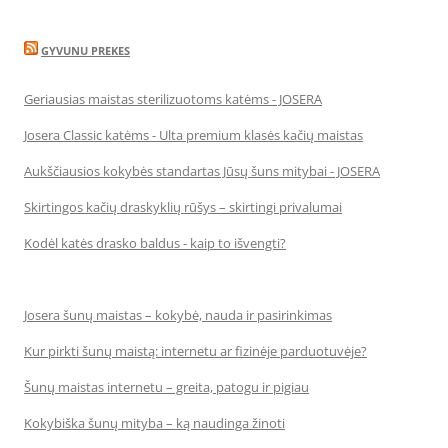
GYVUNU PREKES
Geriausias maistas sterilizuotoms katėms - JOSERA
Josera Classic katėms - Ulta premium klasės kačių maistas
Aukščiausios kokybės standartas Jūsų šuns mitybai - JOSERA
Skirtingos kačių draskyklių rūšys – skirtingi privalumai
Kodėl katės drasko baldus - kaip to išvengti?
Josera šunų maistas – kokybė, nauda ir pasirinkimas
Kur pirkti šunų maistą: internetu ar fizinėje parduotuvėje?
Šunų maistas internetu – greita, patogu ir pigiau
Kokybiška šunų mityba – ką naudinga žinoti