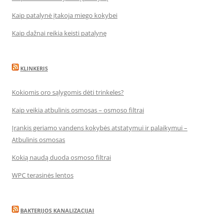
Kaip patalynė įtakoja miego kokybei
Kaip dažnai reikia keisti patalynę
KLINKERIS
Kokiomis oro sąlygomis dėti trinkeles?
Kaip veikia atbulinis osmosas – osmoso filtrai
Įrankis geriamo vandens kokybės atstatymui ir palaikymui –
Atbulinis osmosas
Kokią naudą duoda osmoso filtrai
WPC terasinės lentos
BAKTERIJOS KANALIZACIJAI