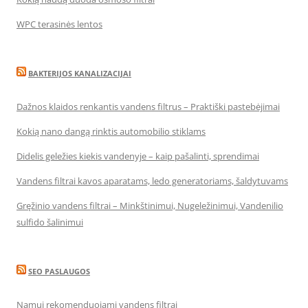
WPC terasinės lentos
BAKTERIJOS KANALIZACIJAI
Dažnos klaidos renkantis vandens filtrus – Praktiški pastebėjimai
Kokią nano dangą rinktis automobilio stiklams
Didelis geležies kiekis vandenyje – kaip pašalinti, sprendimai
Vandens filtrai kavos aparatams, ledo generatoriams, šaldytuvams
Gręžinio vandens filtrai – Minkštinimui, Nugeležinimui, Vandenilio
sulfido šalinimui
SEO PASLAUGOS
Namui rekomenduojami vandens filtrai