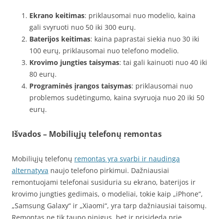
Ekrano keitimas
: priklausomai nuo modelio, kaina
gali svyruoti nuo 50 iki 300 eurų.
Baterijos keitimas
: kaina paprastai siekia nuo 30 iki
100 eurų, priklausomai nuo telefono modelio.
Krovimo jungties taisymas
: tai gali kainuoti nuo 40 iki
80 eurų.
Programinės įrangos taisymas
: priklausomai nuo
problemos sudėtingumo, kaina svyruoja nuo 20 iki 50
eurų.
Išvados – Mobiliųjų telefonų remontas
Mobiliųjų telefonų
remontas yra svarbi ir naudinga
alternatyva
naujo telefono pirkimui. Dažniausiai
remontuojami telefonai susiduria su ekrano, baterijos ir
krovimo jungties gedimais, o modeliai, tokie kaip „iPhone“,
„Samsung Galaxy“ ir „Xiaomi“, yra tarp dažniausiai taisomų.
Remontas ne tik taupo pinigus, bet ir prisideda prie