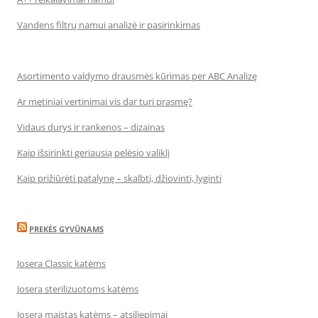
Vandens filtrų namui analizė ir pasirinkimas
Asortimento valdymo drausmės kūrimas per ABC Analizę
Ar metiniai vertinimai vis dar turi prasmę?
Vidaus durys ir rankenos – dizainas
Kaip išsirinkti geriausią pelėsio valiklį
Kaip prižiūrėti patalynę – skalbti, džiovinti, lyginti
PREKĖS GYVŪNAMS
Josera Classic katėms
Josera sterilizuotoms katėms
Josera maistas katėms – atsiliepimai