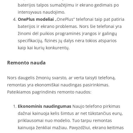
baterijos talpos sumažėjimu ir ekrano gedimais po
intensyvaus naudojimo.
OnePlus modeliai
„OnePlus“ telefonai taip pat patiria
baterijos ir ekrano problemas. Nors šie telefonai yra
žinomi dėl puikios programinės įrangos ir galingų
specifikacijų, fizinės jų dalys nėra tokios atsparios
kaip kai kurių konkurentų.
Remonto nauda
Nors daugelis žmonių svarsto, ar verta taisyti telefoną,
remontas yra ekonomiškai naudingas pasirinkimas.
Pateikiamos pagrindinės remonto naudos:
Ekonominis naudingumas
Naujo telefono pirkimas
dažnai kainuoja kelis šimtus ar net tūkstančius eurų,
priklausomai nuo modelio. Tuo tarpu remontas
kainuoja ženkliai mažiau. Pavyzdžiui, ekrano keitimas