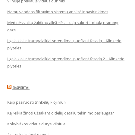
Vilniuje prekiauja vidaus durimis
Namų vandens filtravimo sistemų analizė ir pasirinkimas
Medinės vaikų žaidimų aikštelės – kaip sukurti tobulą pramogų
oazę
Ilgalaikiai ir trumpalaikiai sprendimai puošiant fasadą – Klinkerio
plytelės
Ilgalaikiai ir trumpalaikiai sprendimai puošiant fasadą 2 – Klinkerio
plytelės
EKSPERTAI
Kaip pasiruošti trinkelių klojimui?
Ką reikia žinoti užsakant didelių detalių tekinimo paslaugas?
Kokybiškos vidaus durys Vilniuje
A++ reikalavimai namui