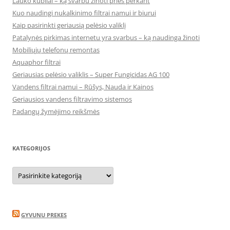
Lauko kubilai – ką svarbu žinoti prieš perkant
Kuo naudingi nukalkinimo filtrai namui ir biurui
Kaip pasirinkti geriausią pelėsio valiklį
Patalynės pirkimas internetu yra svarbus – ką naudinga žinoti
Mobiliųjų telefonų remontas
Aquaphor filtrai
Geriausias pelėsio valiklis – Super Fungicidas AG 100
Vandens filtrai namui – Rūšys, Nauda ir Kainos
Geriausios vandens filtravimo sistemos
Padangų žymėjimo reikšmės
KATEGORIJOS
Kategorijos
GYVUNU PREKES