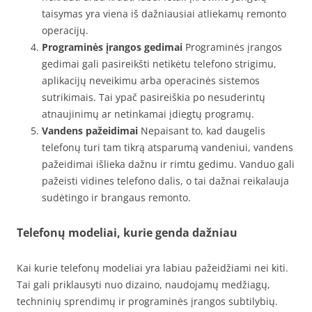
taisymas yra viena iš dažniausiai atliekamų remonto
operacijų.
Programinės įrangos gedimai
Programinės įrangos
gedimai gali pasireikšti netikėtu telefono strigimu,
aplikacijų neveikimu arba operacinės sistemos
sutrikimais. Tai ypač pasireiškia po nesuderintų
atnaujinimų ar netinkamai įdiegtų programų.
Vandens pažeidimai
Nepaisant to, kad daugelis
telefonų turi tam tikrą atsparumą vandeniui, vandens
pažeidimai išlieka dažnu ir rimtu gedimu. Vanduo gali
pažeisti vidines telefono dalis, o tai dažnai reikalauja
sudėtingo ir brangaus remonto.
Telefonų modeliai, kurie genda dažniau
Kai kurie telefonų modeliai yra labiau pažeidžiami nei kiti.
Tai gali priklausyti nuo dizaino, naudojamų medžiagų,
techninių sprendimų ir programinės įrangos subtilybių.