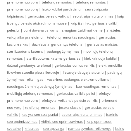
priemone nuo voru
|
telefonų remontas
|
telefonų remontas
|
priemonė nuo vorų
|
lauko kubilai pardavimui
|
seo straipsniu
talpinimas
|
geriausias pelėsio valiklis
|
seo straipsniu talpinimas
|
kaip
isvengti pelesio atsiradimo namuose
|
kaip išsirinkti geriausią valiklį
pelėsiui
|
puiki dovana vaikams
|
smagiam žaidimui kieme
|
aikštelės
vaikų laiko praleidimui
|
telefonų remontas naudingas
|
geriausias
kaciu kraikas
|
dazniausiai gendantys telefonai
|
geriausias maistas
sterilizuotoms katėms
|
padangų žymėjimas
|
mobiliųjų telefonų
remontas
|
sterilizuotoms katėms geriausias
|
kiek kainuoja kubilai
|
dažnai gendantys telefonai
|
geriausias vonios valiklis
|
elektromobiliu
ikrovimo stoteliu pletra lietuvoje
|
lietuvoje daugeja stoteliu
|
padangų
žymėjimas reikalingas
|
vasarinės padangos elektromobiliams
|
naudingas žieminių padangų žymėjimas
|
kuo naudingas remontas
|
mobiliųjų telefonų remontas
|
geriausias valiklis peliui
|
efektyvi
priemone nuo voru
|
efektyviai veikiantis pelėsio valiklis
|
priemonė
nuo vorų
|
telefonų remontas
|
josera classic
|
geriausias pelesio
valiklis
|
kas yra seo straipsniai
|
seo straipsniu talpinimas
|
isorinis
seo optimizavimas
|
vidinis seo optimizavimas
|
kaip optimizuoti
svetaine
|
kriaukles
|
seo apzvalga
|
namu apyvokos reikmenys
|
buitis