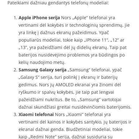
Pateikiami dažniau gendantys telefonų modeliai:
Apple iPhone serija
Nors „Apple“ telefonai yra
vertinami dėl kokybės ir technologinių sprendimų, jie
yra linkę į dažnus ekranų pažeidimus. Ypač
populiarūs modeliai, tokie kaip „iPhone 11“, „12“ ar
„13“, yra pažeidžiami dėl jų didelių ekranų. Taip pat
baterijos nusidėvėjimo problemos yra būdingos po
kelių naudojimo metų.
Samsung Galaxy serija
„Samsung“ telefonai, ypač
„Galaxy S“ serija, turi polinkį į ekranų ir baterijų
gedimus. Nors jų AMOLED ekranai yra žinomi dėl
ryškumo ir spalvų kokybės, jie taip pat lengvai
pažeidžiami nukritus. Be to, „Samsung“ vartotojai
dažnai skundžiasi greitai nusidėvinčiomis baterijomis.
Xiaomi telefonai
Nors „Xiaomi“ telefonai yra
vertinami dėl kainos ir kokybės santykio, jų baterijos ir
ekranai dažnai genda. Biudžetiniai modeliai, tokie
kaip „Redmi Note“ serija, dažnai susiduria su