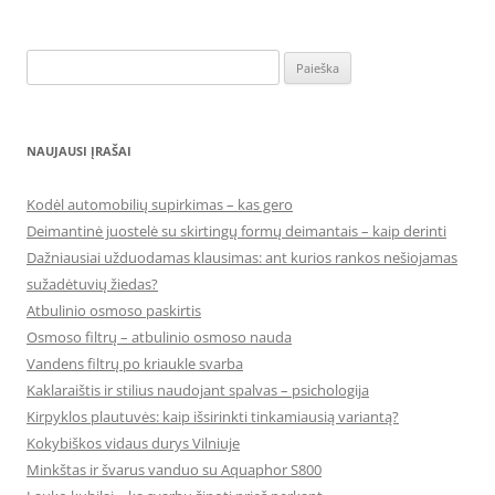
Ieškoti:
NAUJAUSI ĮRAŠAI
Kodėl automobilių supirkimas – kas gero
Deimantinė juostelė su skirtingų formų deimantais – kaip derinti
Dažniausiai užduodamas klausimas: ant kurios rankos nešiojamas
sužadėtuvių žiedas?
Atbulinio osmoso paskirtis
Osmoso filtrų – atbulinio osmoso nauda
Vandens filtrų po kriaukle svarba
Kaklaraištis ir stilius naudojant spalvas – psichologija
Kirpyklos plautuvės: kaip išsirinkti tinkamiausią variantą?
Kokybiškos vidaus durys Vilniuje
Minkštas ir švarus vanduo su Aquaphor S800