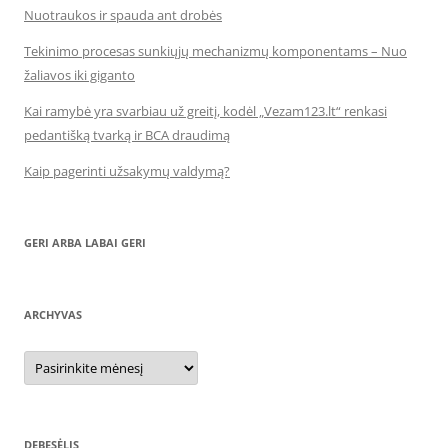
Nuotraukos ir spauda ant drobės
Tekinimo procesas sunkiųjų mechanizmų komponentams – Nuo
žaliavos iki giganto
Kai ramybė yra svarbiau už greitį, kodėl „Vezam123.lt“ renkasi
pedantišką tvarką ir BCA draudimą
Kaip pagerinti užsakymų valdymą?
GERI ARBA LABAI GERI
ARCHYVAS
Archyvas
DEBESĖLIS