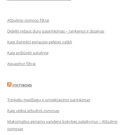
Atbulinio osmoso filtrai
Didelis vidaus durų pasirinkimas – rankenos ir dizainas
Kaip išsirinkti geriausią pelėsio valiklį
Kaip prižiūrėti patalynę
Aquaphor filtrai
STATYBOMS
Trinkelių medžiagų ir projektavimo parinkimas
Kaip veikia atbulinis osmosas
Maksimalios geriamo vandens kokybės palaikymui – Atbulinis
osmosas