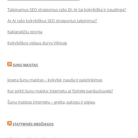
Talpinamus SEO straipsnius rašo DI: Ar tai kokybiška ir naudinga?
Ar AI rašo kokybiškus SEO straipsnius talpinimui?
Kaklaraiščių istorija
Kokybiškos vidaus durys Vilniuje
SUNU MAISTAS
Josera šunų maistas – kokybė, nauda ir pasirinkimas
Kur pirkti šunų maistą: internetu ar fizinėje parduotuvėje?
Šunų maistas internetu – greita, patogu ir pigiau
STATYBINĖS MEDŽIAGOS