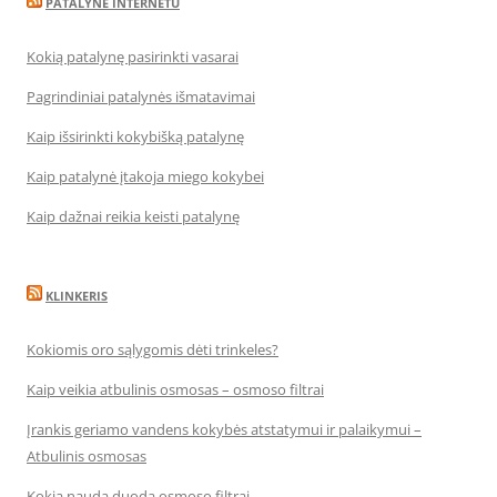
PATALYNĖ INTERNETU
Kokią patalynę pasirinkti vasarai
Pagrindiniai patalynės išmatavimai
Kaip išsirinkti kokybišką patalynę
Kaip patalynė įtakoja miego kokybei
Kaip dažnai reikia keisti patalynę
KLINKERIS
Kokiomis oro sąlygomis dėti trinkeles?
Kaip veikia atbulinis osmosas – osmoso filtrai
Įrankis geriamo vandens kokybės atstatymui ir palaikymui –
Atbulinis osmosas
Kokią naudą duoda osmoso filtrai