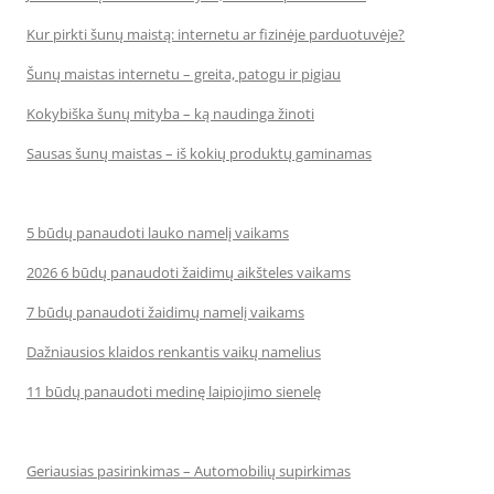
Kur pirkti šunų maistą: internetu ar fizinėje parduotuvėje?
Šunų maistas internetu – greita, patogu ir pigiau
Kokybiška šunų mityba – ką naudinga žinoti
Sausas šunų maistas – iš kokių produktų gaminamas
5 būdų panaudoti lauko namelį vaikams
2026 6 būdų panaudoti žaidimų aikšteles vaikams
7 būdų panaudoti žaidimų namelį vaikams
Dažniausios klaidos renkantis vaikų namelius
11 būdų panaudoti medinę laipiojimo sienelę
Geriausias pasirinkimas – Automobilių supirkimas