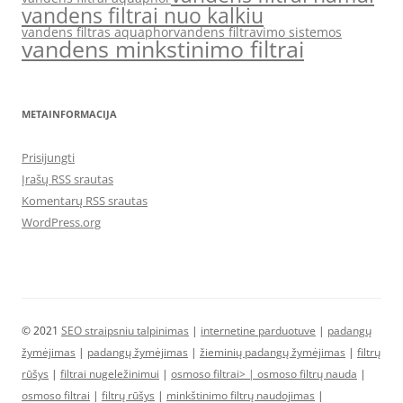
vandens filtrai nuo kalkiu
vandens filtras aquaphor
vandens filtravimo sistemos
vandens minkstinimo filtrai
METAINFORMACIJA
Prisijungti
Įrašų RSS srautas
Komentarų RSS srautas
WordPress.org
© 2021
SEO straipsniu talpinimas
|
internetine parduotuve
|
padangų
žymėjimas
|
padangų žymėjimas
|
žieminių padangų žymėjimas
|
filtrų
rūšys
|
filtrai nugeležinimui
|
osmoso filtrai> |
osmoso filtrų nauda
|
osmoso filtrai
|
filtrų rūšys
|
minkštinimo filtrų naudojimas
|