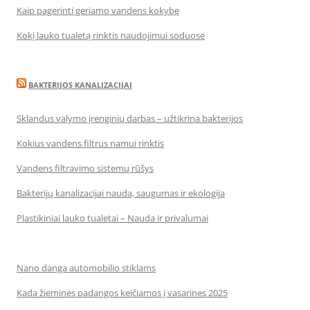
Kaip pagerinti geriamo vandens kokybę
Kokį lauko tualetą rinktis naudojimui soduose
BAKTERIJOS KANALIZACIJAI
Sklandus valymo įrenginių darbas – užtikrina bakterijos
Kokius vandens filtrus namui rinktis
Vandens filtravimo sistemų rūšys
Bakterijų kanalizacijai nauda, saugumas ir ekologija
Plastikiniai lauko tualetai – Nauda ir privalumai
Nano danga automobilio stiklams
Kada žieminės padangos keičiamos į vasarines 2025