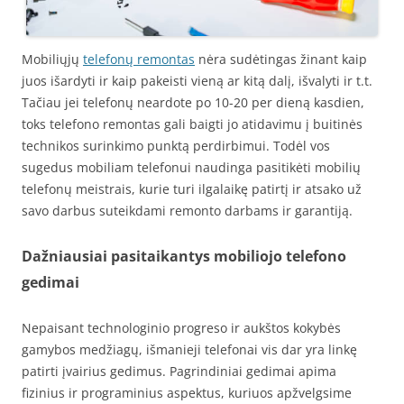
Mobiliųjų
telefonų remontas
nėra sudėtingas žinant kaip
juos išardyti ir kaip pakeisti vieną ar kitą dalį, išvalyti ir t.t.
Tačiau jei telefonų neardote po 10-20 per dieną kasdien,
toks telefono remontas gali baigti jo atidavimu į buitinės
technikos surinkimo punktą perdirbimui. Todėl vos
sugedus mobiliam telefonui naudinga pasitikėti mobilių
telefonų meistrais, kurie turi ilgalaikę patirtį ir atsako už
savo darbus suteikdami remonto darbams ir garantiją.
Dažniausiai pasitaikantys mobiliojo telefono
gedimai
Nepaisant technologinio progreso ir aukštos kokybės
gamybos medžiagų, išmanieji telefonai vis dar yra linkę
patirti įvairius gedimus. Pagrindiniai gedimai apima
fizinius ir programinius aspektus, kuriuos apžvelgsime