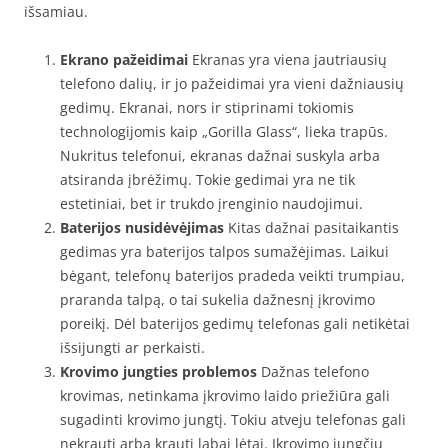
išsamiau.
Ekrano pažeidimai
Ekranas yra viena jautriausių
telefono dalių, ir jo pažeidimai yra vieni dažniausių
gedimų. Ekranai, nors ir stiprinami tokiomis
technologijomis kaip „Gorilla Glass“, lieka trapūs.
Nukritus telefonui, ekranas dažnai suskyla arba
atsiranda įbrėžimų. Tokie gedimai yra ne tik
estetiniai, bet ir trukdo įrenginio naudojimui.
Baterijos nusidėvėjimas
Kitas dažnai pasitaikantis
gedimas yra baterijos talpos sumažėjimas. Laikui
bėgant, telefonų baterijos pradeda veikti trumpiau,
praranda talpą, o tai sukelia dažnesnį įkrovimo
poreikį. Dėl baterijos gedimų telefonas gali netikėtai
išsijungti ar perkaisti.
Krovimo jungties problemos
Dažnas telefono
krovimas, netinkama įkrovimo laido priežiūra gali
sugadinti krovimo jungtį. Tokiu atveju telefonas gali
nekrauti arba krauti labai lėtai. Įkrovimo jungčių