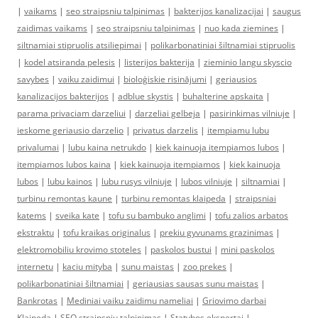
|
vaikams
|
seo straipsniu talpinimas
|
bakterijos kanalizacijai
|
saugus
zaidimas vaikams
|
seo straipsniu talpinimas
|
nuo kada ziemines
|
siltnamiai stipruolis atsiliepimai
|
polikarbonatiniai šiltnamiai stipruolis
|
kodel atsiranda pelesis
|
listerijos bakterija
|
zieminio langu skyscio
savybes
|
vaiku zaidimui
|
bioloģiskie risinājumi
|
geriausios
kanalizacijos bakterijos
|
adblue skystis
|
buhalterine apskaita
|
parama privaciam darzeliui
|
darzeliai gelbeja
|
pasirinkimas vilniuje
|
ieskome geriausio darzelio
|
privatus darzelis
|
itempiamu lubu
privalumai
|
lubu kaina netrukdo
|
kiek kainuoja itempiamos lubos
|
itempiamos lubos kaina
|
kiek kainuoja itempiamos
|
kiek kainuoja
lubos
|
lubu kainos
|
lubu rusys vilniuje
|
lubos vilniuje
|
siltnamiai
|
turbinu remontas kaune
|
turbinu remontas klaipeda
|
straipsniai
katems
|
sveika kate
|
tofu su bambuko anglimi
|
tofu zalios arbatos
ekstraktu
|
tofu kraikas originalus
|
prekiu gyvunams grazinimas
|
elektromobiliu krovimo stoteles
|
paskolos bustui
|
mini paskolos
internetu
|
kaciu mityba
|
sunu maistas
|
zoo prekes
|
polikarbonatiniai šiltnamiai
|
geriausias sausas sunu maistas
|
Bankrotas
|
Mediniai vaiku zaidimu nameliai
|
Griovimo darbai
Klaipeda
|
SEO straipsniu talpinimas
|
Statybos ekspertai
|