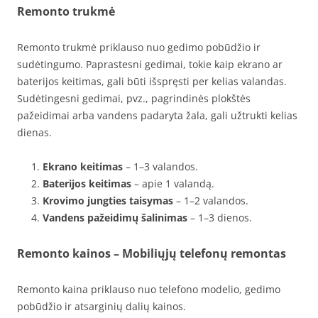
Remonto trukmė
Remonto trukmė priklauso nuo gedimo pobūdžio ir
sudėtingumo. Paprastesni gedimai, tokie kaip ekrano ar
baterijos keitimas, gali būti išspręsti per kelias valandas.
Sudėtingesni gedimai, pvz., pagrindinės plokštės
pažeidimai arba vandens padaryta žala, gali užtrukti kelias
dienas.
Ekrano keitimas
– 1–3 valandos.
Baterijos keitimas
– apie 1 valandą.
Krovimo jungties taisymas
– 1–2 valandos.
Vandens pažeidimų šalinimas
– 1–3 dienos.
Remonto kainos – Mobiliųjų telefonų remontas
Remonto kaina priklauso nuo telefono modelio, gedimo
pobūdžio ir atsarginių dalių kainos.