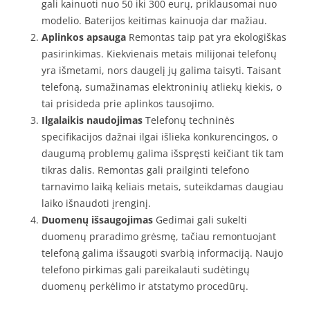
gali kainuoti nuo 50 iki 300 eurų, priklausomai nuo
modelio. Baterijos keitimas kainuoja dar mažiau.
Aplinkos apsauga
Remontas taip pat yra ekologiškas
pasirinkimas. Kiekvienais metais milijonai telefonų
yra išmetami, nors daugelį jų galima taisyti. Taisant
telefoną, sumažinamas elektroninių atliekų kiekis, o
tai prisideda prie aplinkos tausojimo.
Ilgalaikis naudojimas
Telefonų techninės
specifikacijos dažnai ilgai išlieka konkurencingos, o
daugumą problemų galima išspręsti keičiant tik tam
tikras dalis. Remontas gali prailginti telefono
tarnavimo laiką keliais metais, suteikdamas daugiau
laiko išnaudoti įrenginį.
Duomenų išsaugojimas
Gedimai gali sukelti
duomenų praradimo grėsmę, tačiau remontuojant
telefoną galima išsaugoti svarbią informaciją. Naujo
telefono pirkimas gali pareikalauti sudėtingų
duomenų perkėlimo ir atstatymo procedūrų.