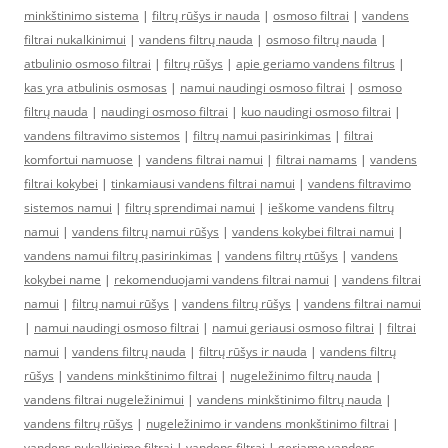
minkštinimo sistema
|
filtrų rūšys ir nauda
|
osmoso filtrai
|
vandens
filtrai nukalkinimui
|
vandens filtrų nauda
|
osmoso filtrų nauda
|
atbulinio osmoso filtrai
|
filtrų rūšys
|
apie geriamo vandens filtrus
|
kas yra atbulinis osmosas
|
namui naudingi osmoso filtrai
|
osmoso
filtrų nauda
|
naudingi osmoso filtrai
|
kuo naudingi osmoso filtrai
|
vandens filtravimo sistemos
|
filtrų namui pasirinkimas
|
filtrai
komfortui namuose
|
vandens filtrai namui
|
filtrai namams
|
vandens
filtrai kokybei
|
tinkamiausi vandens filtrai namui
|
vandens filtravimo
sistemos namui
|
filtrų sprendimai namui
|
ieškome vandens filtrų
namui
|
vandens filtrų namui rūšys
|
vandens kokybei filtrai namui
|
vandens namui filtrų pasirinkimas
|
vandens filtrų rtūšys
|
vandens
kokybei name
|
rekomenduojami vandens filtrai namui
|
vandens filtrai
namui
|
filtrų namui rūšys
|
vandens filtrų rūšys
|
vandens filtrai namui
|
namui naudingi osmoso filtrai
|
namui geriausi osmoso filtrai
|
filtrai
namui
|
vandens filtrų nauda
|
filtrų rūšys ir nauda
|
vandens filtrų
rūšys
|
vandens minkštinimo filtrai
|
nugeležinimo filtrų nauda
|
vandens filtrai nugeležinimui
|
vandens minkštinimo filtrų nauda
|
vandens filtrų rūšys
|
nugeležinimo ir vandens monkštinimo filtrai
|
vandens nukalkinimo filtrai
|
vandens filtrai
|
geriamo vandens