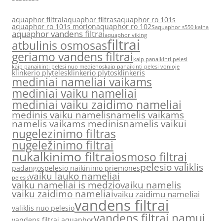
aquaphor filtrai
aquaphor filtras
aquaphor ro 101s
aquaphor ro 101s morion
aquaphor ro 102s
aquaphor s550 kaina
aquaphor vandens filtrai
aquaphor viking
filtrai
atbulinis osmosas
geriamo vandens filtrai
kaip panaikinti pelesi
kaip panaikinti pelesi nuo medienos
kaip panaikinti pelesi vonioje
klinkerio plyteles
klinkerio plytos
klinkeris
mediniai nameliai vaikams
mediniai vaiku nameliai
mediniai vaiku zaidimo nameliai
medinis vaiku namelis
namelis vaikams
namelis vaikams medinis
namelis vaikui
nugelezinimo filtras
nugeležinimo filtrai
nukalkinimo filtrai
osmoso filtrai
pelesio valiklis
padangos
pelesio naikinimo priemones
vaiku lauko nameliai
pelesis
vaiku nameliai is medzio
vaiku namelis
vaiku zaidimo nameliai
vaiku zaidimu nameliai
vandens filtrai
valiklis nuo pelesio
vandens filtrai namui
vandens filtrai aquaphor