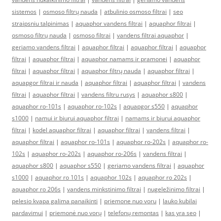
sistemos
|
osmoso filtrų nauda
|
atbulinio osmoso filtrai
|
seo
straipsniu talpinimas
|
aquaphor vandens filtrai
|
aquaphor filtrai
|
osmoso filtrų nauda
|
osmoso filtrai
|
vandens filtrai aquaphor
|
geriamo vandens filtrai
|
aquaphor filtrai
|
aquaphor filtrai
|
aquaphor
filtrai
|
aquaphor filtrai
|
aquaphor namams ir pramonei
|
aquaphor
filtrai
|
aquaphor filtrai
|
aquaphor filtrų nauda
|
aquaphor filtrai
|
aquapgor filtrai ir nauda
|
aquaphor filtrai
|
aquaphor filtrai
|
vandens
filtrai
|
aquaphor filtrai
|
vandens filtru rusys
|
aquaphor s800
|
aquaphor ro-101s
|
aquaphor ro-102s
|
aquapgor s550
|
aquaphor
s1000
|
namui ir biurui aquaphor filtrai
|
namams ir biurui aquaphor
filtrai
|
kodel aquaphor filtrai
|
aquaphor filtrai
|
vandens filtrai
|
aquaphor filtrai
|
aquaphor ro-101s
|
aquaphor ro-202s
|
aquaphor ro-
102s
|
aquaphor ro-202s
|
aquaphor ro-206s
|
vandens filtrai
|
aquaphor s800
|
aquaphor s550
|
geriamo vandens filtrai
|
aquaphor
s1000
|
aquaphor ro 101s
|
aquaphor 102s
|
aquaphor ro 202s
|
aquaphor ro 206s
|
vandens minkstinimo filtrai
|
nugeležinimo filtrai
|
pelesio kvapa galima panaikinti
|
priemone nuo voru
|
lauko kubilai
pardavimui
|
priemonė nuo vorų
|
telefonų remontas
|
kas yra seo
|