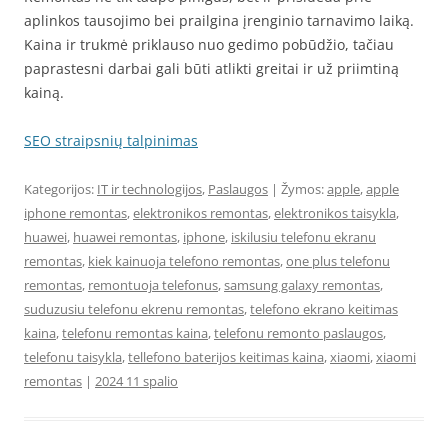
aplinkos tausojimo bei prailgina įrenginio tarnavimo laiką.
Kaina ir trukmė priklauso nuo gedimo pobūdžio, tačiau
paprastesni darbai gali būti atlikti greitai ir už priimtiną
kainą.
SEO straipsnių talpinimas
Kategorijos:
IT ir technologijos
,
Paslaugos
| Žymos:
apple
,
apple
iphone remontas
,
elektronikos remontas
,
elektronikos taisykla
,
huawei
,
huawei remontas
,
iphone
,
iskilusiu telefonu ekranu
remontas
,
kiek kainuoja telefono remontas
,
one plus telefonu
remontas
,
remontuoja telefonus
,
samsung galaxy remontas
,
suduzusiu telefonu ekrenu remontas
,
telefono ekrano keitimas
kaina
,
telefonu remontas kaina
,
telefonu remonto paslaugos
,
telefonu taisykla
,
tellefono baterijos keitimas kaina
,
xiaomi
,
xiaomi
remontas
|
2024 11 spalio