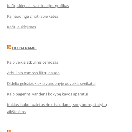
Kačių skiepai – vakcinacijos grafikas
Ką naudinga žinoti apie kates
Kačių auklėjimas
FILTRAI NAMUI
Kaip veikia atbulinis osmosas
Atbulinio osmoso filtrų nauda
Didelio geležies kiekio vandenyje poveikis sveikatai
Kaip pagerinti vandens kokybę kavos aparatui
Kokius lauko tualetus rinktis sodams, sodyboms, statybų
aikštelėms