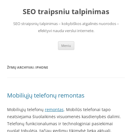
Pereiti
prie
SEO traipsniu talpinimas
turinio
SEO straipsnių talpinimas – kokybiškos atgalinės nuorodos –
efektyvi nauda verslui internete.
Meniu
ŽYMŲ ARCHYVAI:
IPHONE
Mobiliųjų telefonų remontas
Mobiliųjų telefonų
remontas
. Mobilūs telefonai tapo
neatsiejama šiuolaikinės visuomenės kasdienybės dalimi.
Telefonų funkcionalumas ir technologiniai pasiekimai
nuolat tobulėja, tačiau gedimų tikimybė lieka aktuali.