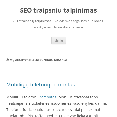
Pereiti
prie
SEO traipsniu talpinimas
turinio
SEO straipsnių talpinimas – kokybiškos atgalinės nuorodos –
efektyvi nauda verslui internete.
Meniu
ŽYMŲ ARCHYVAI:
ELEKTRONIKOS TAISYKLA
Mobiliųjų telefonų remontas
Mobiliųjų telefonų
remontas
. Mobilūs telefonai tapo
neatsiejama šiuolaikinės visuomenės kasdienybės dalimi.
Telefonų funkcionalumas ir technologiniai pasiekimai
nuolat tobulėja, tačiau gedimų tikimybė lieka aktuali.