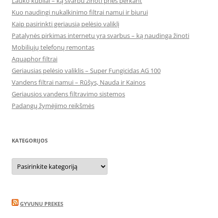
Lauko kubilai – ką svarbu žinoti prieš perkant
Kuo naudingi nukalkinimo filtrai namui ir biurui
Kaip pasirinkti geriausią pelėsio valiklį
Patalynės pirkimas internetu yra svarbus – ką naudinga žinoti
Mobiliųjų telefonų remontas
Aquaphor filtrai
Geriausias pelėsio valiklis – Super Fungicidas AG 100
Vandens filtrai namui – Rūšys, Nauda ir Kainos
Geriausios vandens filtravimo sistemos
Padangų žymėjimo reikšmės
KATEGORIJOS
Kategorijos
GYVUNU PREKES