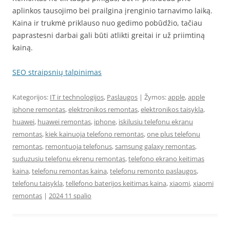
aplinkos tausojimo bei prailgina įrenginio tarnavimo laiką.
Kaina ir trukmė priklauso nuo gedimo pobūdžio, tačiau
paprastesni darbai gali būti atlikti greitai ir už priimtiną
kainą.
SEO straipsnių talpinimas
Kategorijos:
IT ir technologijos
,
Paslaugos
| Žymos:
apple
,
apple
iphone remontas
,
elektronikos remontas
,
elektronikos taisykla
,
huawei
,
huawei remontas
,
iphone
,
iskilusiu telefonu ekranu
remontas
,
kiek kainuoja telefono remontas
,
one plus telefonu
remontas
,
remontuoja telefonus
,
samsung galaxy remontas
,
suduzusiu telefonu ekrenu remontas
,
telefono ekrano keitimas
kaina
,
telefonu remontas kaina
,
telefonu remonto paslaugos
,
telefonu taisykla
,
tellefono baterijos keitimas kaina
,
xiaomi
,
xiaomi
remontas
|
2024 11 spalio