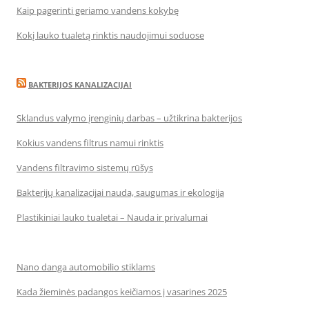
Kaip pagerinti geriamo vandens kokybę
Kokį lauko tualetą rinktis naudojimui soduose
BAKTERIJOS KANALIZACIJAI
Sklandus valymo įrenginių darbas – užtikrina bakterijos
Kokius vandens filtrus namui rinktis
Vandens filtravimo sistemų rūšys
Bakterijų kanalizacijai nauda, saugumas ir ekologija
Plastikiniai lauko tualetai – Nauda ir privalumai
Nano danga automobilio stiklams
Kada žieminės padangos keičiamos į vasarines 2025