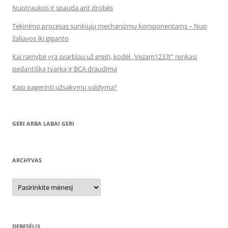
Nuotraukos ir spauda ant drobės
Tekinimo procesas sunkiųjų mechanizmų komponentams – Nuo
žaliavos iki giganto
Kai ramybė yra svarbiau už greitį, kodėl „Vezam123.lt“ renkasi
pedantišką tvarką ir BCA draudimą
Kaip pagerinti užsakymų valdymą?
GERI ARBA LABAI GERI
ARCHYVAS
Archyvas
DEBESĖLIS