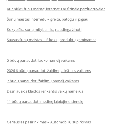
Kur pirkti šunų maistą: internetu ar fizinėje parduotuvėje?
Šunų maistas internetu – greita, patogu ir pigiau
Kokybiška šunų mityba – ką naudinga žinoti
Sausas šunų maistas – iš kokių produktų gaminamas
5 būdų panaudoti lauko namelį vaikams
2026 6 būdų panaudoti žaidimų aikšteles vaikams
7 būdų panaudoti žaidimų namelį vaikams
Dažniausios klaidos renkantis vaikų namelius
11 būdų panaudoti medinę laipiojimo sienelę
Geriausias pasirinkimas – Automobilių supirkimas