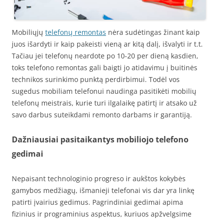
Mobiliųjų
telefonų remontas
nėra sudėtingas žinant kaip
juos išardyti ir kaip pakeisti vieną ar kitą dalį, išvalyti ir t.t.
Tačiau jei telefonų neardote po 10-20 per dieną kasdien,
toks telefono remontas gali baigti jo atidavimu į buitinės
technikos surinkimo punktą perdirbimui. Todėl vos
sugedus mobiliam telefonui naudinga pasitikėti mobilių
telefonų meistrais, kurie turi ilgalaikę patirtį ir atsako už
savo darbus suteikdami remonto darbams ir garantiją.
Dažniausiai pasitaikantys mobiliojo telefono
gedimai
Nepaisant technologinio progreso ir aukštos kokybės
gamybos medžiagų, išmanieji telefonai vis dar yra linkę
patirti įvairius gedimus. Pagrindiniai gedimai apima
fizinius ir programinius aspektus, kuriuos apžvelgsime