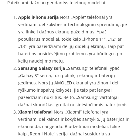
Pateikiami dažniau gendantys telefonų modeliai:
Apple iPhone serija
Nors „Apple“ telefonai yra
vertinami dėl kokybės ir technologinių sprendimų, jie
yra linkę į dažnus ekranų pažeidimus. Ypač
populiarūs modeliai, tokie kaip „iPhone 11“, „12“ ar
„13“, yra pažeidžiami dėl jų didelių ekranų. Taip pat
baterijos nusidėvėjimo problemos yra būdingos po
kelių naudojimo metų.
Samsung Galaxy serija
„Samsung“ telefonai, ypač
„Galaxy S“ serija, turi polinkį į ekranų ir baterijų
gedimus. Nors jų AMOLED ekranai yra žinomi dėl
ryškumo ir spalvų kokybės, jie taip pat lengvai
pažeidžiami nukritus. Be to, „Samsung“ vartotojai
dažnai skundžiasi greitai nusidėvinčiomis baterijomis.
Xiaomi telefonai
Nors „Xiaomi“ telefonai yra
vertinami dėl kainos ir kokybės santykio, jų baterijos ir
ekranai dažnai genda. Biudžetiniai modeliai, tokie
kaip „Redmi Note“ serija, dažnai susiduria su