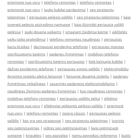
priemone nuo voru
|
telefonų remontas
|
telefonų remontas
|
priemonė nuo vorų
|
lauko kubilai pardavimui
|
seo straipsniu
talpinimas
|
geriausias pelėsio valiklis
|
seo straipsniu talpinimas
|
kaip
isvengti pelesio atsiradimo namuose
|
kaip išsirinkti geriausią valiklį
pelėsiui
|
puiki dovana vaikams
|
smagiam žaidimui kieme
|
aikštelės
vaikų laiko praleidimui
|
telefonų remontas naudingas
|
geriausias
kaciu kraikas
|
dazniausiai gendantys telefonai
|
geriausias maistas
sterilizuotoms katėms
|
padangų žymėjimas
|
mobiliųjų telefonų
remontas
|
sterilizuotoms katėms geriausias
|
kiek kainuoja kubilai
|
dažnai gendantys telefonai
|
geriausias vonios valiklis
|
elektromobiliu
ikrovimo stoteliu pletra lietuvoje
|
lietuvoje daugeja stoteliu
|
padangų
žymėjimas reikalingas
|
vasarinės padangos elektromobiliams
|
naudingas žieminių padangų žymėjimas
|
kuo naudingas remontas
|
mobiliųjų telefonų remontas
|
geriausias valiklis peliui
|
efektyvi
priemone nuo voru
|
efektyviai veikiantis pelėsio valiklis
|
priemonė
nuo vorų
|
telefonų remontas
|
josera classic
|
geriausias pelesio
valiklis
|
kas yra seo straipsniai
|
seo straipsniu talpinimas
|
isorinis
seo optimizavimas
|
vidinis seo optimizavimas
|
kaip optimizuoti
svetaine
|
kriaukles
|
seo apzvalga
|
namu apyvokos reikmenys
|
buitis