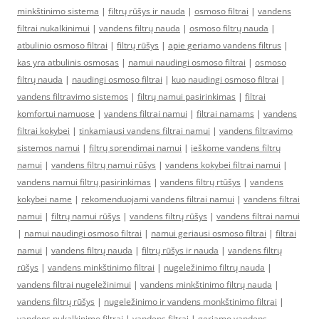
minkštinimo sistema
|
filtrų rūšys ir nauda
|
osmoso filtrai
|
vandens
filtrai nukalkinimui
|
vandens filtrų nauda
|
osmoso filtrų nauda
|
atbulinio osmoso filtrai
|
filtrų rūšys
|
apie geriamo vandens filtrus
|
kas yra atbulinis osmosas
|
namui naudingi osmoso filtrai
|
osmoso
filtrų nauda
|
naudingi osmoso filtrai
|
kuo naudingi osmoso filtrai
|
vandens filtravimo sistemos
|
filtrų namui pasirinkimas
|
filtrai
komfortui namuose
|
vandens filtrai namui
|
filtrai namams
|
vandens
filtrai kokybei
|
tinkamiausi vandens filtrai namui
|
vandens filtravimo
sistemos namui
|
filtrų sprendimai namui
|
ieškome vandens filtrų
namui
|
vandens filtrų namui rūšys
|
vandens kokybei filtrai namui
|
vandens namui filtrų pasirinkimas
|
vandens filtrų rtūšys
|
vandens
kokybei name
|
rekomenduojami vandens filtrai namui
|
vandens filtrai
namui
|
filtrų namui rūšys
|
vandens filtrų rūšys
|
vandens filtrai namui
|
namui naudingi osmoso filtrai
|
namui geriausi osmoso filtrai
|
filtrai
namui
|
vandens filtrų nauda
|
filtrų rūšys ir nauda
|
vandens filtrų
rūšys
|
vandens minkštinimo filtrai
|
nugeležinimo filtrų nauda
|
vandens filtrai nugeležinimui
|
vandens minkštinimo filtrų nauda
|
vandens filtrų rūšys
|
nugeležinimo ir vandens monkštinimo filtrai
|
vandens nukalkinimo filtrai
|
vandens filtrai
|
geriamo vandens