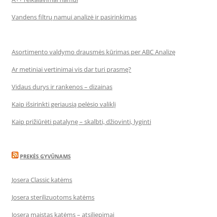
Vandens filtrų namui analizė ir pasirinkimas
Asortimento valdymo drausmės kūrimas per ABC Analizę
Ar metiniai vertinimai vis dar turi prasmę?
Vidaus durys ir rankenos – dizainas
Kaip išsirinkti geriausią pelėsio valiklį
Kaip prižiūrėti patalynę – skalbti, džiovinti, lyginti
PREKĖS GYVŪNAMS
Josera Classic katėms
Josera sterilizuotoms katėms
Josera maistas katėms – atsiliepimai