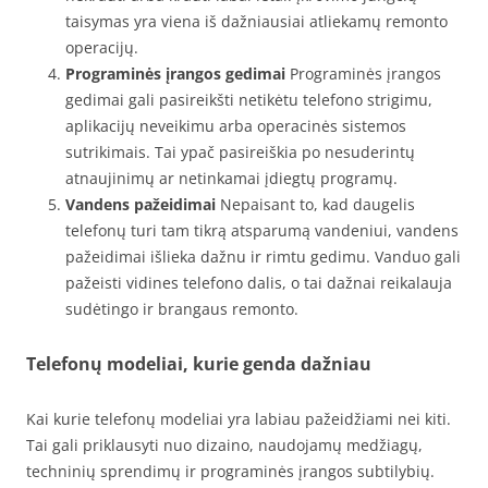
taisymas yra viena iš dažniausiai atliekamų remonto
operacijų.
Programinės įrangos gedimai
Programinės įrangos
gedimai gali pasireikšti netikėtu telefono strigimu,
aplikacijų neveikimu arba operacinės sistemos
sutrikimais. Tai ypač pasireiškia po nesuderintų
atnaujinimų ar netinkamai įdiegtų programų.
Vandens pažeidimai
Nepaisant to, kad daugelis
telefonų turi tam tikrą atsparumą vandeniui, vandens
pažeidimai išlieka dažnu ir rimtu gedimu. Vanduo gali
pažeisti vidines telefono dalis, o tai dažnai reikalauja
sudėtingo ir brangaus remonto.
Telefonų modeliai, kurie genda dažniau
Kai kurie telefonų modeliai yra labiau pažeidžiami nei kiti.
Tai gali priklausyti nuo dizaino, naudojamų medžiagų,
techninių sprendimų ir programinės įrangos subtilybių.