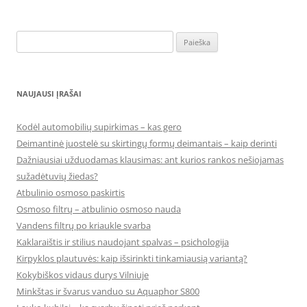
Ieškoti:
NAUJAUSI ĮRAŠAI
Kodėl automobilių supirkimas – kas gero
Deimantinė juostelė su skirtingų formų deimantais – kaip derinti
Dažniausiai užduodamas klausimas: ant kurios rankos nešiojamas
sužadėtuvių žiedas?
Atbulinio osmoso paskirtis
Osmoso filtrų – atbulinio osmoso nauda
Vandens filtrų po kriaukle svarba
Kaklaraištis ir stilius naudojant spalvas – psichologija
Kirpyklos plautuvės: kaip išsirinkti tinkamiausią variantą?
Kokybiškos vidaus durys Vilniuje
Minkštas ir švarus vanduo su Aquaphor S800