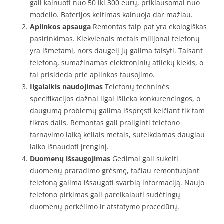
gali kainuoti nuo 50 iki 300 eurų, priklausomai nuo
modelio. Baterijos keitimas kainuoja dar mažiau.
Aplinkos apsauga
Remontas taip pat yra ekologiškas
pasirinkimas. Kiekvienais metais milijonai telefonų
yra išmetami, nors daugelį jų galima taisyti. Taisant
telefoną, sumažinamas elektroninių atliekų kiekis, o
tai prisideda prie aplinkos tausojimo.
Ilgalaikis naudojimas
Telefonų techninės
specifikacijos dažnai ilgai išlieka konkurencingos, o
daugumą problemų galima išspręsti keičiant tik tam
tikras dalis. Remontas gali prailginti telefono
tarnavimo laiką keliais metais, suteikdamas daugiau
laiko išnaudoti įrenginį.
Duomenų išsaugojimas
Gedimai gali sukelti
duomenų praradimo grėsmę, tačiau remontuojant
telefoną galima išsaugoti svarbią informaciją. Naujo
telefono pirkimas gali pareikalauti sudėtingų
duomenų perkėlimo ir atstatymo procedūrų.