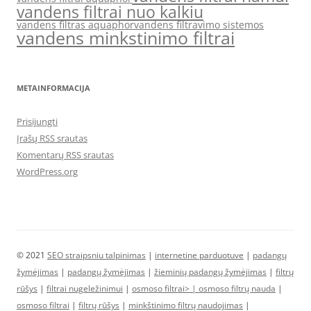
vandens filtrai nuo kalkiu
vandens filtras aquaphor
vandens filtravimo sistemos
vandens minkstinimo filtrai
METAINFORMACIJA
Prisijungti
Įrašų RSS srautas
Komentarų RSS srautas
WordPress.org
© 2021
SEO straipsniu talpinimas
|
internetine parduotuve
|
padangų
žymėjimas
|
padangų žymėjimas
|
žieminių padangų žymėjimas
|
filtrų
rūšys
|
filtrai nugeležinimui
|
osmoso filtrai> |
osmoso filtrų nauda
|
osmoso filtrai
|
filtrų rūšys
|
minkštinimo filtrų naudojimas
|