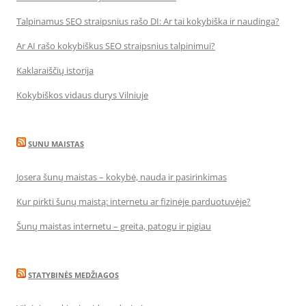
Talpinamus SEO straipsnius rašo DI: Ar tai kokybiška ir naudinga?
Ar AI rašo kokybiškus SEO straipsnius talpinimui?
Kaklaraiščių istorija
Kokybiškos vidaus durys Vilniuje
SUNU MAISTAS
Josera šunų maistas – kokybė, nauda ir pasirinkimas
Kur pirkti šunų maistą: internetu ar fizinėje parduotuvėje?
Šunų maistas internetu – greita, patogu ir pigiau
STATYBINĖS MEDŽIAGOS