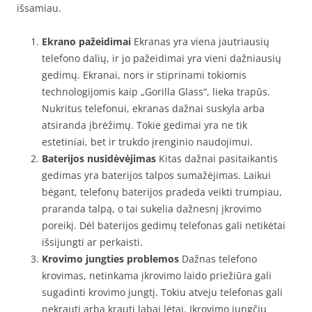
išsamiau.
Ekrano pažeidimai
Ekranas yra viena jautriausių
telefono dalių, ir jo pažeidimai yra vieni dažniausių
gedimų. Ekranai, nors ir stiprinami tokiomis
technologijomis kaip „Gorilla Glass“, lieka trapūs.
Nukritus telefonui, ekranas dažnai suskyla arba
atsiranda įbrėžimų. Tokie gedimai yra ne tik
estetiniai, bet ir trukdo įrenginio naudojimui.
Baterijos nusidėvėjimas
Kitas dažnai pasitaikantis
gedimas yra baterijos talpos sumažėjimas. Laikui
bėgant, telefonų baterijos pradeda veikti trumpiau,
praranda talpą, o tai sukelia dažnesnį įkrovimo
poreikį. Dėl baterijos gedimų telefonas gali netikėtai
išsijungti ar perkaisti.
Krovimo jungties problemos
Dažnas telefono
krovimas, netinkama įkrovimo laido priežiūra gali
sugadinti krovimo jungtį. Tokiu atveju telefonas gali
nekrauti arba krauti labai lėtai. Įkrovimo jungčių