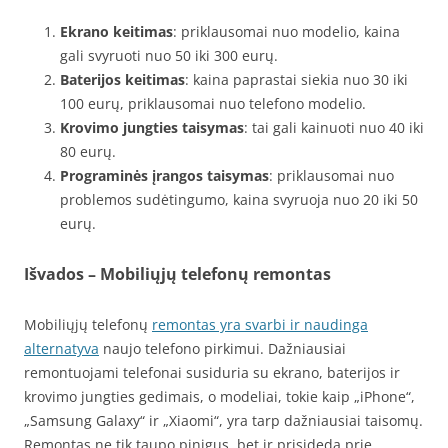
Ekrano keitimas
: priklausomai nuo modelio, kaina
gali svyruoti nuo 50 iki 300 eurų.
Baterijos keitimas
: kaina paprastai siekia nuo 30 iki
100 eurų, priklausomai nuo telefono modelio.
Krovimo jungties taisymas
: tai gali kainuoti nuo 40 iki
80 eurų.
Programinės įrangos taisymas
: priklausomai nuo
problemos sudėtingumo, kaina svyruoja nuo 20 iki 50
eurų.
Išvados – Mobiliųjų telefonų remontas
Mobiliųjų telefonų
remontas yra svarbi ir naudinga
alternatyva
naujo telefono pirkimui. Dažniausiai
remontuojami telefonai susiduria su ekrano, baterijos ir
krovimo jungties gedimais, o modeliai, tokie kaip „iPhone“,
„Samsung Galaxy“ ir „Xiaomi“, yra tarp dažniausiai taisomų.
Remontas ne tik taupo pinigus, bet ir prisideda prie