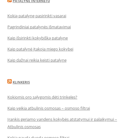
PATALYNĖ INTERNETU
Kokią patalynę pasirinkti vasarai
Pagrindiniai patalynės išmatavimai
Kaip išsirinkti kokybišką patalynę
Kaip patalynė įtakoja miego kokybei
Kaip dažnai reikia keisti patalynę
KLINKERIS
Kokiomis oro sąlygomis dėti trinkeles?
Kaip veikia atbulinis osmosas – osmoso filtrai
Įrankis geriamo vandens kokybės atstatymui ir palaikymui –
Atbulinis osmosas
Kokią naudą duoda osmoso filtrai