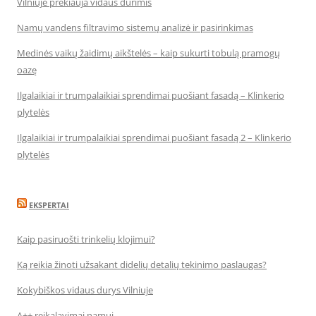
Vilniuje prekiauja vidaus durimis
Namų vandens filtravimo sistemų analizė ir pasirinkimas
Medinės vaikų žaidimų aikštelės – kaip sukurti tobulą pramogų
oazę
Ilgalaikiai ir trumpalaikiai sprendimai puošiant fasadą – Klinkerio
plytelės
Ilgalaikiai ir trumpalaikiai sprendimai puošiant fasadą 2 – Klinkerio
plytelės
EKSPERTAI
Kaip pasiruošti trinkelių klojimui?
Ką reikia žinoti užsakant didelių detalių tekinimo paslaugas?
Kokybiškos vidaus durys Vilniuje
A++ reikalavimai namui