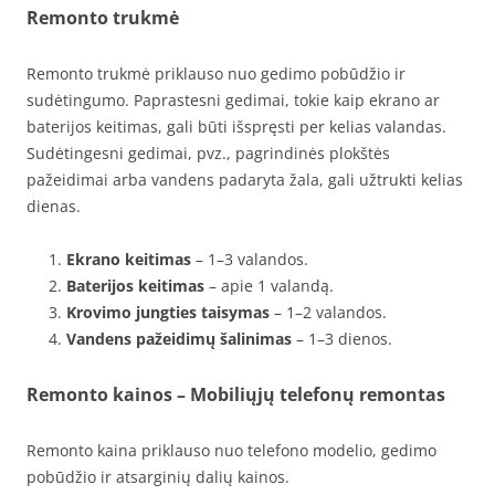
Remonto trukmė
Remonto trukmė priklauso nuo gedimo pobūdžio ir
sudėtingumo. Paprastesni gedimai, tokie kaip ekrano ar
baterijos keitimas, gali būti išspręsti per kelias valandas.
Sudėtingesni gedimai, pvz., pagrindinės plokštės
pažeidimai arba vandens padaryta žala, gali užtrukti kelias
dienas.
Ekrano keitimas
– 1–3 valandos.
Baterijos keitimas
– apie 1 valandą.
Krovimo jungties taisymas
– 1–2 valandos.
Vandens pažeidimų šalinimas
– 1–3 dienos.
Remonto kainos – Mobiliųjų telefonų remontas
Remonto kaina priklauso nuo telefono modelio, gedimo
pobūdžio ir atsarginių dalių kainos.