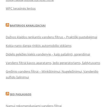
WPC terasinės lentos
BAKTERIJOS KANALIZACIJAI
Dažnos klaidos renkantis vandens filtrus – Praktiški pastebėjimai
Kokią nano dangą rinktis automobilio stiklams
Didelis geležies kiekis vandenyje – kaip pašalinti, sprendimai
Vandens filtrai kavos aparatams, ledo generatoriams, šaldytuvams
Gręžinio vandens filtrai – Minkštinimui, Nugeležinimui, Vandenilio
sulfido šalinimui
SEO PASLAUGOS
Namui rekomenduojami vandens filtrai