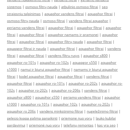
sistemos
|
osmoso filtrų nauda
|
atbulinio osmoso filtrai
|
seo
straipsniu talpinimas
|
aquaphor vandens filtrai
|
aquaphor filtrai
|
osmoso filtrų nauda
|
osmoso filtrai
|
vandens filtrai aquaphor
|
geriamo vandens filtrai
|
aquaphor filtrai
|
aquaphor filtrai
|
aquaphor
filtrai
|
aquaphor filtrai
|
aquaphor namams ir pramonei
|
aquaphor
filtrai
|
aquaphor filtrai
|
aquaphor filtrų nauda
|
aquaphor filtrai
|
aquapgor filtrai ir nauda
|
aquaphor filtrai
|
aquaphor filtrai
|
vandens
filtrai
|
aquaphor filtrai
|
vandens filtru rusys
|
aquaphor s800
|
aquaphor ro-101s
|
aquaphor ro-102s
|
aquapgor s550
|
aquaphor
s1000
|
namui ir biurui aquaphor filtrai
|
namams ir biurui aquaphor
filtrai
|
kodel aquaphor filtrai
|
aquaphor filtrai
|
vandens filtrai
|
aquaphor filtrai
|
aquaphor ro-101s
|
aquaphor ro-202s
|
aquaphor ro-
102s
|
aquaphor ro-202s
|
aquaphor ro-206s
|
vandens filtrai
|
aquaphor s800
|
aquaphor s550
|
geriamo vandens filtrai
|
aquaphor
s1000
|
aquaphor ro 101s
|
aquaphor 102s
|
aquaphor ro 202s
|
aquaphor ro 206s
|
vandens minkstinimo filtrai
|
nugeležinimo filtrai
|
pelesio kvapa galima panaikinti
|
priemone nuo voru
|
lauko kubilai
pardavimui
|
priemonė nuo vorų
|
telefonų remontas
|
kas yra seo
|