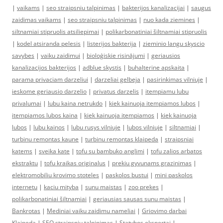
|
vaikams
|
seo straipsniu talpinimas
|
bakterijos kanalizacijai
|
saugus
zaidimas vaikams
|
seo straipsniu talpinimas
|
nuo kada ziemines
|
siltnamiai stipruolis atsiliepimai
|
polikarbonatiniai šiltnamiai stipruolis
|
kodel atsiranda pelesis
|
listerijos bakterija
|
zieminio langu skyscio
savybes
|
vaiku zaidimui
|
bioloģiskie risinājumi
|
geriausios
kanalizacijos bakterijos
|
adblue skystis
|
buhalterine apskaita
|
parama privaciam darzeliui
|
darzeliai gelbeja
|
pasirinkimas vilniuje
|
ieskome geriausio darzelio
|
privatus darzelis
|
itempiamu lubu
privalumai
|
lubu kaina netrukdo
|
kiek kainuoja itempiamos lubos
|
itempiamos lubos kaina
|
kiek kainuoja itempiamos
|
kiek kainuoja
lubos
|
lubu kainos
|
lubu rusys vilniuje
|
lubos vilniuje
|
siltnamiai
|
turbinu remontas kaune
|
turbinu remontas klaipeda
|
straipsniai
katems
|
sveika kate
|
tofu su bambuko anglimi
|
tofu zalios arbatos
ekstraktu
|
tofu kraikas originalus
|
prekiu gyvunams grazinimas
|
elektromobiliu krovimo stoteles
|
paskolos bustui
|
mini paskolos
internetu
|
kaciu mityba
|
sunu maistas
|
zoo prekes
|
polikarbonatiniai šiltnamiai
|
geriausias sausas sunu maistas
|
Bankrotas
|
Mediniai vaiku zaidimu nameliai
|
Griovimo darbai
Klaipeda
|
SEO straipsniu talpinimas
|
Statybos ekspertai
|