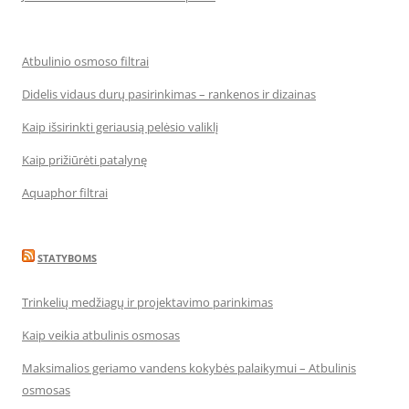
Atbulinio osmoso filtrai
Didelis vidaus durų pasirinkimas – rankenos ir dizainas
Kaip išsirinkti geriausią pelėsio valiklį
Kaip prižiūrėti patalynę
Aquaphor filtrai
STATYBOMS
Trinkelių medžiagų ir projektavimo parinkimas
Kaip veikia atbulinis osmosas
Maksimalios geriamo vandens kokybės palaikymui – Atbulinis
osmosas