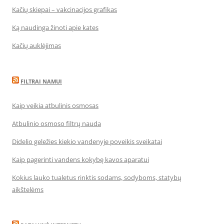
Kačių skiepai – vakcinacijos grafikas
Ką naudinga žinoti apie kates
Kačių auklėjimas
FILTRAI NAMUI
Kaip veikia atbulinis osmosas
Atbulinio osmoso filtrų nauda
Didelio geležies kiekio vandenyje poveikis sveikatai
Kaip pagerinti vandens kokybę kavos aparatui
Kokius lauko tualetus rinktis sodams, sodyboms, statybų
aikštelėms