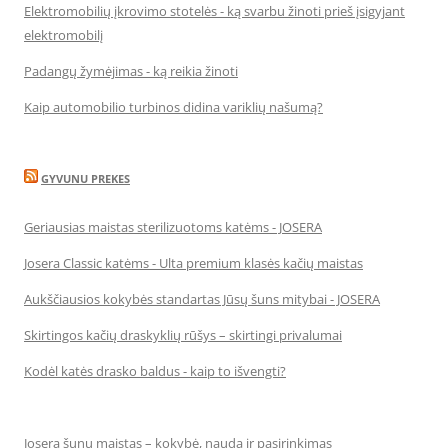
Elektromobilių įkrovimo stotelės - ką svarbu žinoti prieš įsigyjant
elektromobilį
Padangų žymėjimas - ką reikia žinoti
Kaip automobilio turbinos didina variklių našumą?
GYVUNU PREKES
Geriausias maistas sterilizuotoms katėms - JOSERA
Josera Classic katėms - Ulta premium klasės kačių maistas
Aukščiausios kokybės standartas Jūsų šuns mitybai - JOSERA
Skirtingos kačių draskyklių rūšys – skirtingi privalumai
Kodėl katės drasko baldus - kaip to išvengti?
Josera šunų maistas – kokybė, nauda ir pasirinkimas