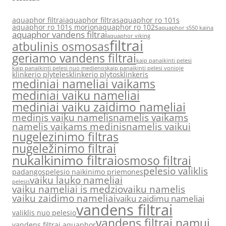
aquaphor filtrai
aquaphor filtras
aquaphor ro 101s
aquaphor ro 101s morion
aquaphor ro 102s
aquaphor s550 kaina
aquaphor vandens filtrai
aquaphor viking
filtrai
atbulinis osmosas
geriamo vandens filtrai
kaip panaikinti pelesi
kaip panaikinti pelesi nuo medienos
kaip panaikinti pelesi vonioje
klinkerio plyteles
klinkerio plytos
klinkeris
mediniai nameliai vaikams
mediniai vaiku nameliai
mediniai vaiku zaidimo nameliai
medinis vaiku namelis
namelis vaikams
namelis vaikams medinis
namelis vaikui
nugelezinimo filtras
nugeležinimo filtrai
nukalkinimo filtrai
osmoso filtrai
pelesio valiklis
padangos
pelesio naikinimo priemones
vaiku lauko nameliai
pelesis
vaiku nameliai is medzio
vaiku namelis
vaiku zaidimo nameliai
vaiku zaidimu nameliai
vandens filtrai
valiklis nuo pelesio
vandens filtrai namui
vandens filtrai aquaphor