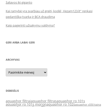
žaliavos iki giganto
Kai ramybė yra svarbiau už greitį, kodėl „Vezam123.lt“ renkasi
pedantišką tvarką ir BCA draudimą
Kaip pagerinti užsakymų valdymą?
GERI ARBA LABAI GERI
ARCHYVAS
Archyvas
DEBESĖLIS
aquaphor filtrai
aquaphor filtras
aquaphor ro 101s
aquaphor ro 101s morion
aquaphor ro 102s
aquaphor s550 kaina