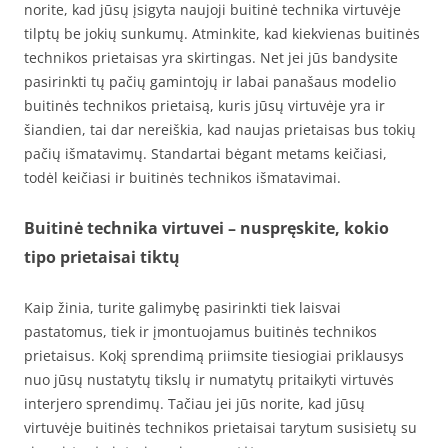
norite, kad jūsų įsigyta naujoji buitinė technika virtuvėje
tilptų be jokių sunkumų. Atminkite, kad kiekvienas buitinės
technikos prietaisas yra skirtingas. Net jei jūs bandysite
pasirinkti tų pačių gamintojų ir labai panašaus modelio
buitinės technikos prietaisą, kuris jūsų virtuvėje yra ir
šiandien, tai dar nereiškia, kad naujas prietaisas bus tokių
pačių išmatavimų. Standartai bėgant metams keičiasi,
todėl keičiasi ir buitinės technikos išmatavimai.
Buitinė technika virtuvei – nuspręskite, kokio
tipo prietaisai tiktų
Kaip žinia, turite galimybę pasirinkti tiek laisvai
pastatomus, tiek ir įmontuojamus buitinės technikos
prietaisus. Kokį sprendimą priimsite tiesiogiai priklausys
nuo jūsų nustatytų tikslų ir numatytų pritaikyti virtuvės
interjero sprendimų. Tačiau jei jūs norite, kad jūsų
virtuvėje buitinės technikos prietaisai tarytum susisietų su