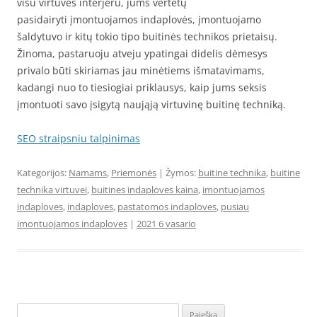
visu virtuvės interjeru, jums vertėtų
pasidairyti įmontuojamos indaplovės, įmontuojamo
šaldytuvo ir kitų tokio tipo buitinės technikos prietaisų.
Žinoma, pastaruoju atveju ypatingai didelis dėmesys
privalo būti skiriamas jau minėtiems išmatavimams,
kadangi nuo to tiesiogiai priklausys, kaip jums seksis
įmontuoti savo įsigytą naująją virtuvinę buitinę techniką.
SEO straipsniu talpinimas
Kategorijos:
Namams
,
Priemonės
| Žymos:
buitine technika
,
buitine
technika virtuvei
,
buitines indaploves kaina
,
imontuojamos
indaploves
,
indaploves
,
pastatomos indaploves
,
pusiau
imontuojamos indaploves
|
2021 6 vasario
Ieškoti: