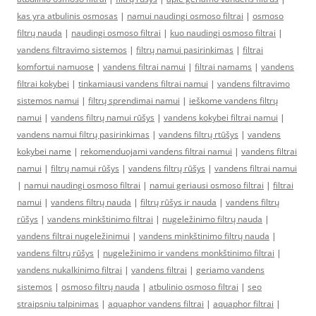
kas yra atbulinis osmosas
|
namui naudingi osmoso filtrai
|
osmoso
filtrų nauda
|
naudingi osmoso filtrai
|
kuo naudingi osmoso filtrai
|
vandens filtravimo sistemos
|
filtrų namui pasirinkimas
|
filtrai
komfortui namuose
|
vandens filtrai namui
|
filtrai namams
|
vandens
filtrai kokybei
|
tinkamiausi vandens filtrai namui
|
vandens filtravimo
sistemos namui
|
filtrų sprendimai namui
|
ieškome vandens filtrų
namui
|
vandens filtrų namui rūšys
|
vandens kokybei filtrai namui
|
vandens namui filtrų pasirinkimas
|
vandens filtrų rtūšys
|
vandens
kokybei name
|
rekomenduojami vandens filtrai namui
|
vandens filtrai
namui
|
filtrų namui rūšys
|
vandens filtrų rūšys
|
vandens filtrai namui
|
namui naudingi osmoso filtrai
|
namui geriausi osmoso filtrai
|
filtrai
namui
|
vandens filtrų nauda
|
filtrų rūšys ir nauda
|
vandens filtrų
rūšys
|
vandens minkštinimo filtrai
|
nugeležinimo filtrų nauda
|
vandens filtrai nugeležinimui
|
vandens minkštinimo filtrų nauda
|
vandens filtrų rūšys
|
nugeležinimo ir vandens monkštinimo filtrai
|
vandens nukalkinimo filtrai
|
vandens filtrai
|
geriamo vandens
sistemos
|
osmoso filtrų nauda
|
atbulinio osmoso filtrai
|
seo
straipsniu talpinimas
|
aquaphor vandens filtrai
|
aquaphor filtrai
|