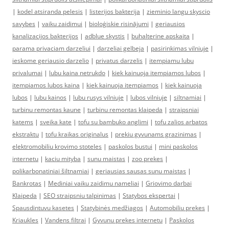
|
kodel atsiranda pelesis
|
listerijos bakterija
|
zieminio langu skyscio
savybes
|
vaiku zaidimui
|
bioloģiskie risinājumi
|
geriausios
kanalizacijos bakterijos
|
adblue skystis
|
buhalterine apskaita
|
parama privaciam darzeliui
|
darzeliai gelbeja
|
pasirinkimas vilniuje
|
ieskome geriausio darzelio
|
privatus darzelis
|
itempiamu lubu
privalumai
|
lubu kaina netrukdo
|
kiek kainuoja itempiamos lubos
|
itempiamos lubos kaina
|
kiek kainuoja itempiamos
|
kiek kainuoja
lubos
|
lubu kainos
|
lubu rusys vilniuje
|
lubos vilniuje
|
siltnamiai
|
turbinu remontas kaune
|
turbinu remontas klaipeda
|
straipsniai
katems
|
sveika kate
|
tofu su bambuko anglimi
|
tofu zalios arbatos
ekstraktu
|
tofu kraikas originalus
|
prekiu gyvunams grazinimas
|
elektromobiliu krovimo stoteles
|
paskolos bustui
|
mini paskolos
internetu
|
kaciu mityba
|
sunu maistas
|
zoo prekes
|
polikarbonatiniai šiltnamiai
|
geriausias sausas sunu maistas
|
Bankrotas
|
Mediniai vaiku zaidimu nameliai
|
Griovimo darbai
Klaipeda
|
SEO straipsniu talpinimas
|
Statybos ekspertai
|
Spausdintuvu kasetes
|
Statybinės medžiagos
|
Automobiliu prekes
|
Kriaukles
|
Vandens filtrai
|
Gyvunu prekes internetu
|
Paskolos