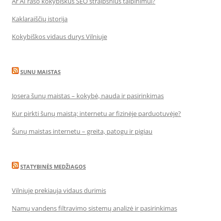
Ar AI rašo kokybiškus SEO straipsnius talpinimui?
Kaklaraiščių istorija
Kokybiškos vidaus durys Vilniuje
SUNU MAISTAS
Josera šunų maistas – kokybė, nauda ir pasirinkimas
Kur pirkti šunų maistą: internetu ar fizinėje parduotuvėje?
Šunų maistas internetu – greita, patogu ir pigiau
STATYBINĖS MEDŽIAGOS
Vilniuje prekiauja vidaus durimis
Namų vandens filtravimo sistemų analizė ir pasirinkimas