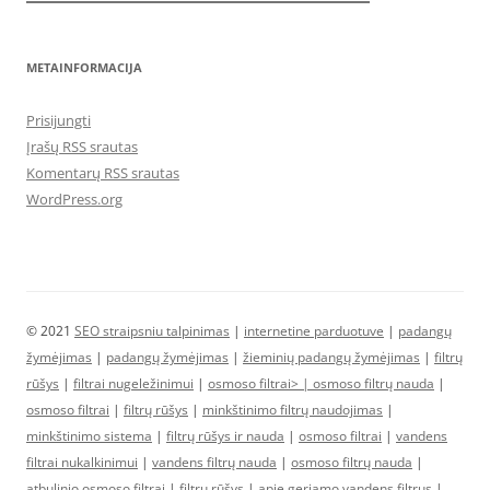
METAINFORMACIJA
Prisijungti
Įrašų RSS srautas
Komentarų RSS srautas
WordPress.org
© 2021
SEO straipsniu talpinimas
|
internetine parduotuve
|
padangų
žymėjimas
|
padangų žymėjimas
|
žieminių padangų žymėjimas
|
filtrų
rūšys
|
filtrai nugeležinimui
|
osmoso filtrai> |
osmoso filtrų nauda
|
osmoso filtrai
|
filtrų rūšys
|
minkštinimo filtrų naudojimas
|
minkštinimo sistema
|
filtrų rūšys ir nauda
|
osmoso filtrai
|
vandens
filtrai nukalkinimui
|
vandens filtrų nauda
|
osmoso filtrų nauda
|
atbulinio osmoso filtrai
|
filtrų rūšys
|
apie geriamo vandens filtrus
|