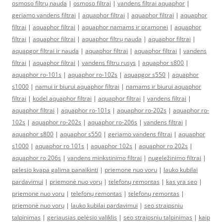
osmoso filtrų nauda
|
osmoso filtrai
|
vandens filtrai aquaphor
|
geriamo vandens filtrai
|
aquaphor filtrai
|
aquaphor filtrai
|
aquaphor
filtrai
|
aquaphor filtrai
|
aquaphor namams ir pramonei
|
aquaphor
filtrai
|
aquaphor filtrai
|
aquaphor filtrų nauda
|
aquaphor filtrai
|
aquapgor filtrai ir nauda
|
aquaphor filtrai
|
aquaphor filtrai
|
vandens
filtrai
|
aquaphor filtrai
|
vandens filtru rusys
|
aquaphor s800
|
aquaphor ro-101s
|
aquaphor ro-102s
|
aquapgor s550
|
aquaphor
s1000
|
namui ir biurui aquaphor filtrai
|
namams ir biurui aquaphor
filtrai
|
kodel aquaphor filtrai
|
aquaphor filtrai
|
vandens filtrai
|
aquaphor filtrai
|
aquaphor ro-101s
|
aquaphor ro-202s
|
aquaphor ro-
102s
|
aquaphor ro-202s
|
aquaphor ro-206s
|
vandens filtrai
|
aquaphor s800
|
aquaphor s550
|
geriamo vandens filtrai
|
aquaphor
s1000
|
aquaphor ro 101s
|
aquaphor 102s
|
aquaphor ro 202s
|
aquaphor ro 206s
|
vandens minkstinimo filtrai
|
nugeležinimo filtrai
|
pelesio kvapa galima panaikinti
|
priemone nuo voru
|
lauko kubilai
pardavimui
|
priemonė nuo vorų
|
telefonų remontas
|
kas yra seo
|
priemone nuo voru
|
telefonų remontas
|
telefonų remontas
|
priemonė nuo vorų
|
lauko kubilai pardavimui
|
seo straipsniu
talpinimas
|
geriausias pelėsio valiklis
|
seo straipsniu talpinimas
|
kaip