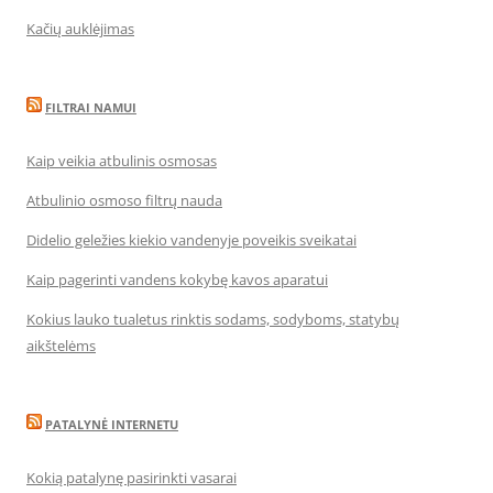
Kačių auklėjimas
FILTRAI NAMUI
Kaip veikia atbulinis osmosas
Atbulinio osmoso filtrų nauda
Didelio geležies kiekio vandenyje poveikis sveikatai
Kaip pagerinti vandens kokybę kavos aparatui
Kokius lauko tualetus rinktis sodams, sodyboms, statybų
aikštelėms
PATALYNĖ INTERNETU
Kokią patalynę pasirinkti vasarai