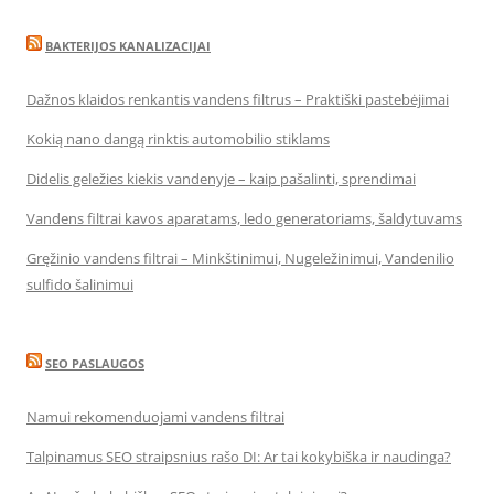
BAKTERIJOS KANALIZACIJAI
Dažnos klaidos renkantis vandens filtrus – Praktiški pastebėjimai
Kokią nano dangą rinktis automobilio stiklams
Didelis geležies kiekis vandenyje – kaip pašalinti, sprendimai
Vandens filtrai kavos aparatams, ledo generatoriams, šaldytuvams
Gręžinio vandens filtrai – Minkštinimui, Nugeležinimui, Vandenilio
sulfido šalinimui
SEO PASLAUGOS
Namui rekomenduojami vandens filtrai
Talpinamus SEO straipsnius rašo DI: Ar tai kokybiška ir naudinga?