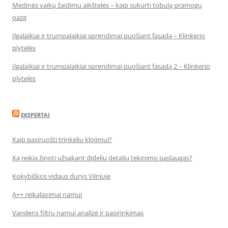
Medinės vaikų žaidimų aikštelės – kaip sukurti tobulą pramogų
oazę
Ilgalaikiai ir trumpalaikiai sprendimai puošiant fasadą – Klinkerio
plytelės
Ilgalaikiai ir trumpalaikiai sprendimai puošiant fasadą 2 – Klinkerio
plytelės
EKSPERTAI
Kaip pasiruošti trinkelių klojimui?
Ką reikia žinoti užsakant didelių detalių tekinimo paslaugas?
Kokybiškos vidaus durys Vilniuje
A++ reikalavimai namui
Vandens filtrų namui analizė ir pasirinkimas