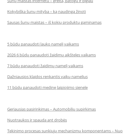
Šunų maistas internetu – greita, patogu ir pigiau
Kokybiška šunų mityba – ką naudinga žinoti
Sausas šunų maistas – iš kokių produktų gaminamas
5 būdų panaudoti lauko namelį vaikams
2026 6 būdų panaudoti žaidimų aikšteles vaikams
7 būdų panaudoti žaidimų namelį vaikams
Dažniausios klaidos renkantis vaikų namelius
11 būdų panaudoti medinę laipiojimo sienelę
Geriausias pasirinkimas – Automobilių supirkimas
Nuotraukos ir spauda ant drobės
Tekinimo procesas sunkiųjų mechanizmų komponentams – Nuo