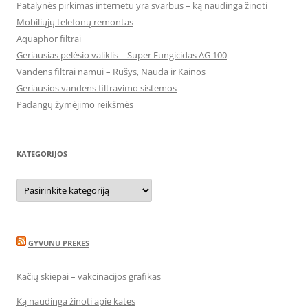
Patalynės pirkimas internetu yra svarbus – ką naudinga žinoti
Mobiliųjų telefonų remontas
Aquaphor filtrai
Geriausias pelėsio valiklis – Super Fungicidas AG 100
Vandens filtrai namui – Rūšys, Nauda ir Kainos
Geriausios vandens filtravimo sistemos
Padangų žymėjimo reikšmės
KATEGORIJOS
Kategorijos
GYVUNU PREKES
Kačių skiepai – vakcinacijos grafikas
Ką naudinga žinoti apie kates