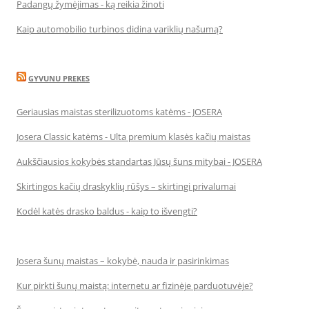
Padangų žymėjimas - ką reikia žinoti
Kaip automobilio turbinos didina variklių našumą?
GYVUNU PREKES
Geriausias maistas sterilizuotoms katėms - JOSERA
Josera Classic katėms - Ulta premium klasės kačių maistas
Aukščiausios kokybės standartas Jūsų šuns mitybai - JOSERA
Skirtingos kačių draskyklių rūšys – skirtingi privalumai
Kodėl katės drasko baldus - kaip to išvengti?
Josera šunų maistas – kokybė, nauda ir pasirinkimas
Kur pirkti šunų maistą: internetu ar fizinėje parduotuvėje?