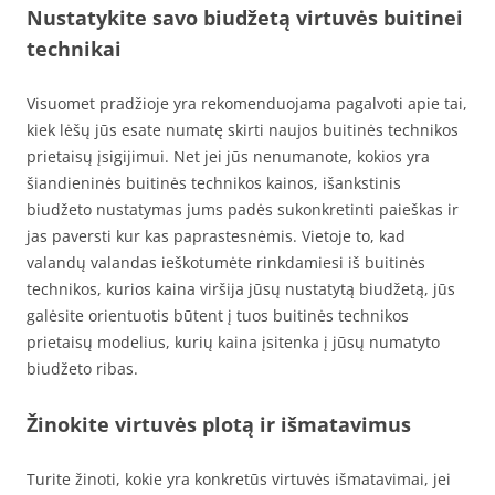
Nustatykite savo biudžetą virtuvės buitinei
technikai
Visuomet pradžioje yra rekomenduojama pagalvoti apie tai,
kiek lėšų jūs esate numatę skirti naujos buitinės technikos
prietaisų įsigijimui. Net jei jūs nenumanote, kokios yra
šiandieninės buitinės technikos kainos, išankstinis
biudžeto nustatymas jums padės sukonkretinti paieškas ir
jas paversti kur kas paprastesnėmis. Vietoje to, kad
valandų valandas ieškotumėte rinkdamiesi iš buitinės
technikos, kurios kaina viršija jūsų nustatytą biudžetą, jūs
galėsite orientuotis būtent į tuos buitinės technikos
prietaisų modelius, kurių kaina įsitenka į jūsų numatyto
biudžeto ribas.
Žinokite virtuvės plotą ir išmatavimus
Turite žinoti, kokie yra konkretūs virtuvės išmatavimai, jei