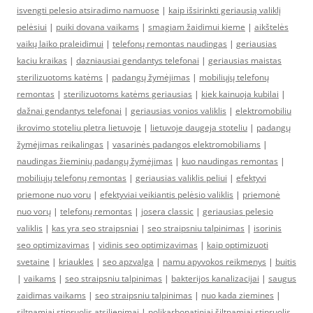
isvengti pelesio atsiradimo namuose
|
kaip išsirinkti geriausią valiklį
pelėsiui
|
puiki dovana vaikams
|
smagiam žaidimui kieme
|
aikštelės
vaikų laiko praleidimui
|
telefonų remontas naudingas
|
geriausias
kaciu kraikas
|
dazniausiai gendantys telefonai
|
geriausias maistas
sterilizuotoms katėms
|
padangų žymėjimas
|
mobiliųjų telefonų
remontas
|
sterilizuotoms katėms geriausias
|
kiek kainuoja kubilai
|
dažnai gendantys telefonai
|
geriausias vonios valiklis
|
elektromobiliu
ikrovimo stoteliu pletra lietuvoje
|
lietuvoje daugeja stoteliu
|
padangų
žymėjimas reikalingas
|
vasarinės padangos elektromobiliams
|
naudingas žieminių padangų žymėjimas
|
kuo naudingas remontas
|
mobiliųjų telefonų remontas
|
geriausias valiklis peliui
|
efektyvi
priemone nuo voru
|
efektyviai veikiantis pelėsio valiklis
|
priemonė
nuo vorų
|
telefonų remontas
|
josera classic
|
geriausias pelesio
valiklis
|
kas yra seo straipsniai
|
seo straipsniu talpinimas
|
isorinis
seo optimizavimas
|
vidinis seo optimizavimas
|
kaip optimizuoti
svetaine
|
kriaukles
|
seo apzvalga
|
namu apyvokos reikmenys
|
buitis
|
vaikams
|
seo straipsniu talpinimas
|
bakterijos kanalizacijai
|
saugus
zaidimas vaikams
|
seo straipsniu talpinimas
|
nuo kada ziemines
|
siltnamiai stipruolis atsiliepimai
|
polikarbonatiniai šiltnamiai stipruolis