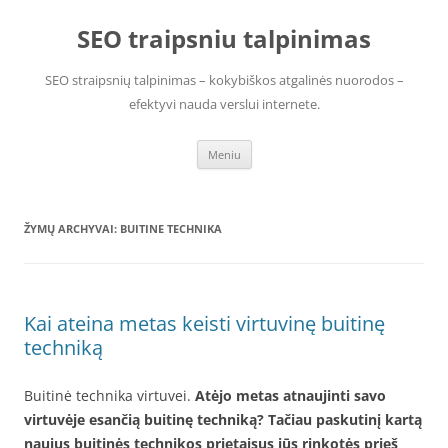
Pereiti
prie
SEO traipsniu talpinimas
turinio
SEO straipsnių talpinimas – kokybiškos atgalinės nuorodos –
efektyvi nauda verslui internete.
Meniu
ŽYMŲ ARCHYVAI:
BUITINE TECHNIKA
Kai ateina metas keisti virtuvinę buitinę
techniką
Buitinė technika virtuvei.
Atėjo metas atnaujinti savo
virtuvėje esančią buitinę techniką? Tačiau paskutinį kartą
naujus buitinės technikos prietaisus jūs rinkotės prieš