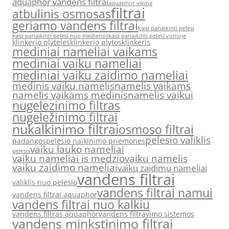
aquaphor vandens filtrai
aquaphor viking
filtrai
atbulinis osmosas
geriamo vandens filtrai
kaip panaikinti pelesi
kaip panaikinti pelesi nuo medienos
kaip panaikinti pelesi vonioje
klinkerio plyteles
klinkerio plytos
klinkeris
mediniai nameliai vaikams
mediniai vaiku nameliai
mediniai vaiku zaidimo nameliai
medinis vaiku namelis
namelis vaikams
namelis vaikams medinis
namelis vaikui
nugelezinimo filtras
nugeležinimo filtrai
nukalkinimo filtrai
osmoso filtrai
pelesio valiklis
padangos
pelesio naikinimo priemones
vaiku lauko nameliai
pelesis
vaiku nameliai is medzio
vaiku namelis
vaiku zaidimo nameliai
vaiku zaidimu nameliai
vandens filtrai
valiklis nuo pelesio
vandens filtrai namui
vandens filtrai aquaphor
vandens filtrai nuo kalkiu
vandens filtras aquaphor
vandens filtravimo sistemos
vandens minkstinimo filtrai