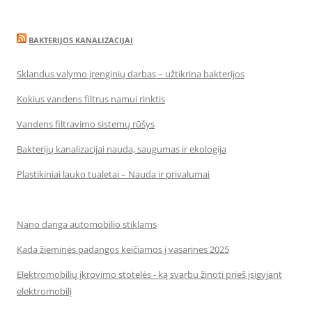
BAKTERIJOS KANALIZACIJAI
Sklandus valymo įrenginių darbas – užtikrina bakterijos
Kokius vandens filtrus namui rinktis
Vandens filtravimo sistemų rūšys
Bakterijų kanalizacijai nauda, saugumas ir ekologija
Plastikiniai lauko tualetai – Nauda ir privalumai
Nano danga automobilio stiklams
Kada žieminės padangos keičiamos į vasarines 2025
Elektromobilių įkrovimo stotelės - ką svarbu žinoti prieš įsigyjant
elektromobilį