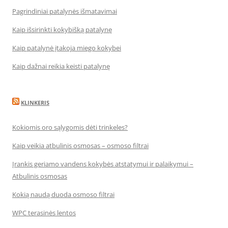
Pagrindiniai patalynės išmatavimai
Kaip išsirinkti kokybišką patalynę
Kaip patalynė įtakoja miego kokybei
Kaip dažnai reikia keisti patalynę
KLINKERIS
Kokiomis oro sąlygomis dėti trinkeles?
Kaip veikia atbulinis osmosas – osmoso filtrai
Įrankis geriamo vandens kokybės atstatymui ir palaikymui –
Atbulinis osmosas
Kokią naudą duoda osmoso filtrai
WPC terasinės lentos