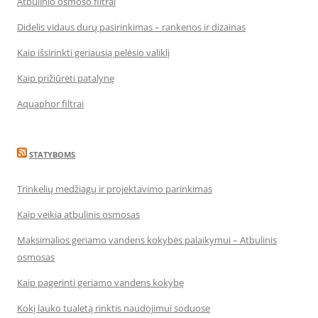
Atbulinio osmoso filtrai
Didelis vidaus durų pasirinkimas – rankenos ir dizainas
Kaip išsirinkti geriausią pelėsio valiklį
Kaip prižiūrėti patalynę
Aquaphor filtrai
STATYBOMS
Trinkelių medžiagų ir projektavimo parinkimas
Kaip veikia atbulinis osmosas
Maksimalios geriamo vandens kokybės palaikymui – Atbulinis
osmosas
Kaip pagerinti geriamo vandens kokybę
Kokį lauko tualetą rinktis naudojimui soduose