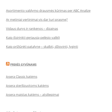
Asortimento valdymo drausmės kūrimas per ABC Analizę
Ar metiniai vertinimai vis dar turi prasmę?
Vidaus durys ir rankenos – dizainas
Kaip išsirinkti geriausią pelėsio valiklį
Kaip prižiūrėti patalynę – skalbti, džiovinti, lyginti
PREKĖS GYVŪNAMS
Josera Classic katėms
Josera sterilizuotoms katėms
Josera maistas katėms – atsiliepimai