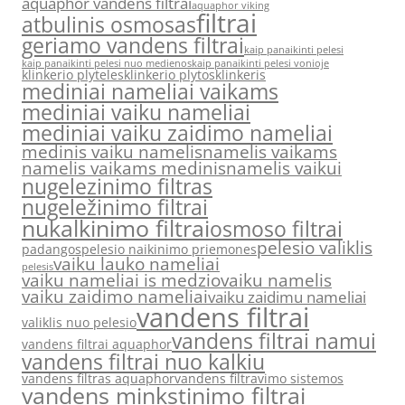
aquaphor vandens filtrai
aquaphor viking
filtrai
atbulinis osmosas
geriamo vandens filtrai
kaip panaikinti pelesi
kaip panaikinti pelesi nuo medienos
kaip panaikinti pelesi vonioje
klinkerio plyteles
klinkerio plytos
klinkeris
mediniai nameliai vaikams
mediniai vaiku nameliai
mediniai vaiku zaidimo nameliai
medinis vaiku namelis
namelis vaikams
namelis vaikams medinis
namelis vaikui
nugelezinimo filtras
nugeležinimo filtrai
nukalkinimo filtrai
osmoso filtrai
pelesio valiklis
padangos
pelesio naikinimo priemones
vaiku lauko nameliai
pelesis
vaiku nameliai is medzio
vaiku namelis
vaiku zaidimo nameliai
vaiku zaidimu nameliai
vandens filtrai
valiklis nuo pelesio
vandens filtrai namui
vandens filtrai aquaphor
vandens filtrai nuo kalkiu
vandens filtras aquaphor
vandens filtravimo sistemos
vandens minkstinimo filtrai