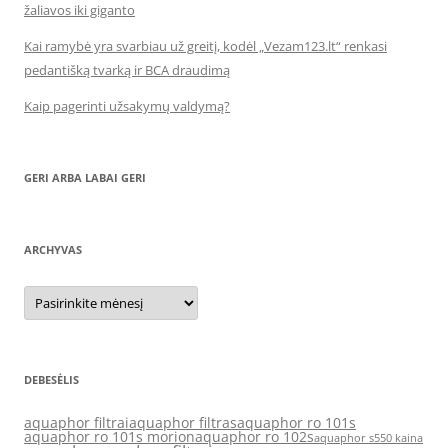
žaliavos iki giganto
Kai ramybė yra svarbiau už greitį, kodėl „Vezam123.lt“ renkasi
pedantišką tvarką ir BCA draudimą
Kaip pagerinti užsakymų valdymą?
GERI ARBA LABAI GERI
ARCHYVAS
Archyvas
DEBESĖLIS
aquaphor filtrai
aquaphor filtras
aquaphor ro 101s
aquaphor ro 101s morion
aquaphor ro 102s
aquaphor s550 kaina