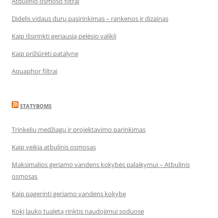
Atbulinio osmoso filtrai
Didelis vidaus durų pasirinkimas – rankenos ir dizainas
Kaip išsirinkti geriausią pelėsio valiklį
Kaip prižiūrėti patalynę
Aquaphor filtrai
STATYBOMS
Trinkelių medžiagų ir projektavimo parinkimas
Kaip veikia atbulinis osmosas
Maksimalios geriamo vandens kokybės palaikymui – Atbulinis
osmosas
Kaip pagerinti geriamo vandens kokybę
Kokį lauko tualetą rinktis naudojimui soduose