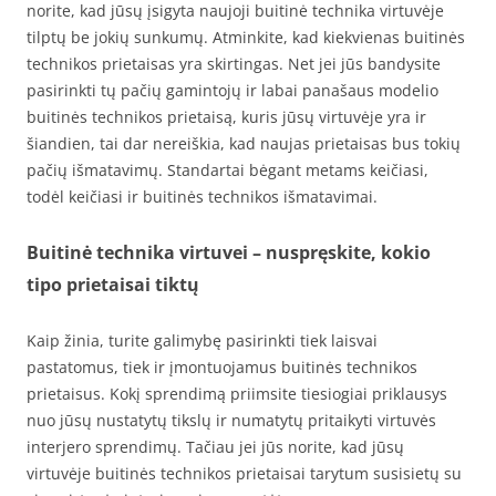
norite, kad jūsų įsigyta naujoji buitinė technika virtuvėje
tilptų be jokių sunkumų. Atminkite, kad kiekvienas buitinės
technikos prietaisas yra skirtingas. Net jei jūs bandysite
pasirinkti tų pačių gamintojų ir labai panašaus modelio
buitinės technikos prietaisą, kuris jūsų virtuvėje yra ir
šiandien, tai dar nereiškia, kad naujas prietaisas bus tokių
pačių išmatavimų. Standartai bėgant metams keičiasi,
todėl keičiasi ir buitinės technikos išmatavimai.
Buitinė technika virtuvei – nuspręskite, kokio
tipo prietaisai tiktų
Kaip žinia, turite galimybę pasirinkti tiek laisvai
pastatomus, tiek ir įmontuojamus buitinės technikos
prietaisus. Kokį sprendimą priimsite tiesiogiai priklausys
nuo jūsų nustatytų tikslų ir numatytų pritaikyti virtuvės
interjero sprendimų. Tačiau jei jūs norite, kad jūsų
virtuvėje buitinės technikos prietaisai tarytum susisietų su