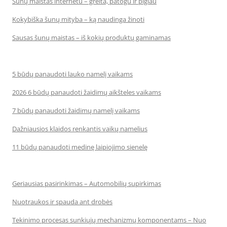
Šunų maistas internetu – greita, patogu ir pigiau
Kokybiška šunų mityba – ką naudinga žinoti
Sausas šunų maistas – iš kokių produktų gaminamas
5 būdų panaudoti lauko namelį vaikams
2026 6 būdų panaudoti žaidimų aikšteles vaikams
7 būdų panaudoti žaidimų namelį vaikams
Dažniausios klaidos renkantis vaikų namelius
11 būdų panaudoti medinę laipiojimo sienelę
Geriausias pasirinkimas – Automobilių supirkimas
Nuotraukos ir spauda ant drobės
Tekinimo procesas sunkiųjų mechanizmų komponentams – Nuo