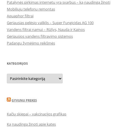
Patalynės pirkimas internetu yra svarbus – ką naudinga žinoti
Mobiliųjų telefonų remontas
Aquaphor filtrai
Geriausias pelėsio valiklis – Super Fungicidas AG 100
Vandens filtrai namui – Rūšys, Nauda ir Kainos
Geriausios vandens filtravimo sistemos
Padangų žymėjimo reikšmės
KATEGORIJOS
Kategorijos
GYVUNU PREKES
Kačių skiepai – vakcinacijos grafikas
Ką naudinga žinoti apie kates