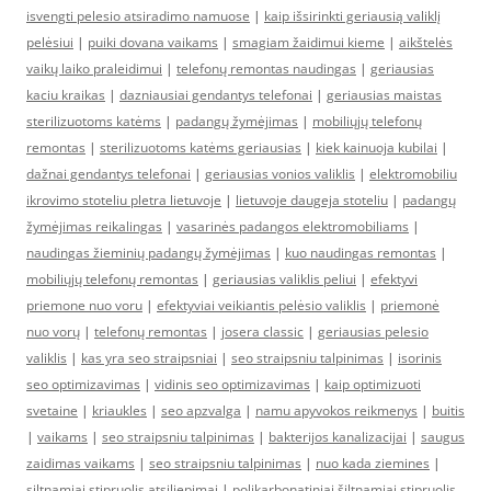
isvengti pelesio atsiradimo namuose
|
kaip išsirinkti geriausią valiklį
pelėsiui
|
puiki dovana vaikams
|
smagiam žaidimui kieme
|
aikštelės
vaikų laiko praleidimui
|
telefonų remontas naudingas
|
geriausias
kaciu kraikas
|
dazniausiai gendantys telefonai
|
geriausias maistas
sterilizuotoms katėms
|
padangų žymėjimas
|
mobiliųjų telefonų
remontas
|
sterilizuotoms katėms geriausias
|
kiek kainuoja kubilai
|
dažnai gendantys telefonai
|
geriausias vonios valiklis
|
elektromobiliu
ikrovimo stoteliu pletra lietuvoje
|
lietuvoje daugeja stoteliu
|
padangų
žymėjimas reikalingas
|
vasarinės padangos elektromobiliams
|
naudingas žieminių padangų žymėjimas
|
kuo naudingas remontas
|
mobiliųjų telefonų remontas
|
geriausias valiklis peliui
|
efektyvi
priemone nuo voru
|
efektyviai veikiantis pelėsio valiklis
|
priemonė
nuo vorų
|
telefonų remontas
|
josera classic
|
geriausias pelesio
valiklis
|
kas yra seo straipsniai
|
seo straipsniu talpinimas
|
isorinis
seo optimizavimas
|
vidinis seo optimizavimas
|
kaip optimizuoti
svetaine
|
kriaukles
|
seo apzvalga
|
namu apyvokos reikmenys
|
buitis
|
vaikams
|
seo straipsniu talpinimas
|
bakterijos kanalizacijai
|
saugus
zaidimas vaikams
|
seo straipsniu talpinimas
|
nuo kada ziemines
|
siltnamiai stipruolis atsiliepimai
|
polikarbonatiniai šiltnamiai stipruolis