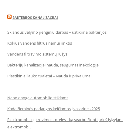
BAKTERIJOS KANALIZACIJAI
Sklandus valymo įrenginių darbas – užtikrina bakterijos
Kokius vandens filtrus namui rinktis
Vandens filtravimo sistemų rūšys
Bakterijų kanalizacijai nauda, saugumas ir ekologija
Plastikiniai lauko tualetai – Nauda ir privalumai
Nano danga automobilio stiklams
Kada žieminės padangos keičiamos į vasarines 2025
Elektromobilių įkrovimo stotelės - ką svarbu žinoti prieš įsigyjant
elektromobilį