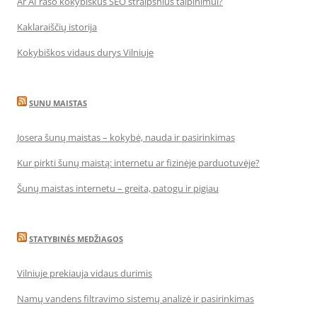
Ar AI rašo kokybiškus SEO straipsnius talpinimui?
Kaklaraiščių istorija
Kokybiškos vidaus durys Vilniuje
SUNU MAISTAS
Josera šunų maistas – kokybė, nauda ir pasirinkimas
Kur pirkti šunų maistą: internetu ar fizinėje parduotuvėje?
Šunų maistas internetu – greita, patogu ir pigiau
STATYBINĖS MEDŽIAGOS
Vilniuje prekiauja vidaus durimis
Namų vandens filtravimo sistemų analizė ir pasirinkimas