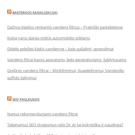
BAKTERIJOS KANALIZACIJAI
Dažnos klaidos renkantis vandens filtrus – Praktiški pastebėjimai
Kokią nano dangą rinktis automobilio stiklams
Didelis geležies kiekis vandenyje – kaip pašalinti, sprendimai
Vandens filtrai kavos aparatams, ledo generatoriams, šaldytuvams
Gręžinio vandens filtrai – Minkštinimui, Nugeležinimui, Vandenilio
sulfido šalinimui
SEO PASLAUGOS
Namui rekomenduojami vandens filtrai
Talpinamus SEO straipsnius rašo DI: Ar tai kokybiška ir naudinga?