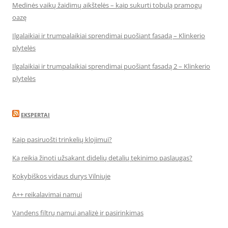
Medinės vaikų žaidimų aikštelės – kaip sukurti tobulą pramogų
oazę
Ilgalaikiai ir trumpalaikiai sprendimai puošiant fasadą – Klinkerio
plytelės
Ilgalaikiai ir trumpalaikiai sprendimai puošiant fasadą 2 – Klinkerio
plytelės
EKSPERTAI
Kaip pasiruošti trinkelių klojimui?
Ką reikia žinoti užsakant didelių detalių tekinimo paslaugas?
Kokybiškos vidaus durys Vilniuje
A++ reikalavimai namui
Vandens filtrų namui analizė ir pasirinkimas