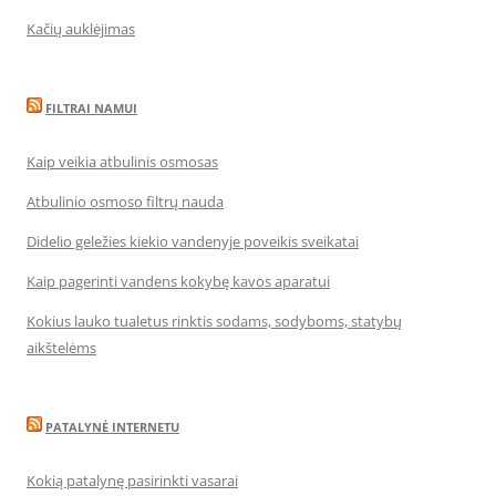
Kačių auklėjimas
FILTRAI NAMUI
Kaip veikia atbulinis osmosas
Atbulinio osmoso filtrų nauda
Didelio geležies kiekio vandenyje poveikis sveikatai
Kaip pagerinti vandens kokybę kavos aparatui
Kokius lauko tualetus rinktis sodams, sodyboms, statybų
aikštelėms
PATALYNĖ INTERNETU
Kokią patalynę pasirinkti vasarai