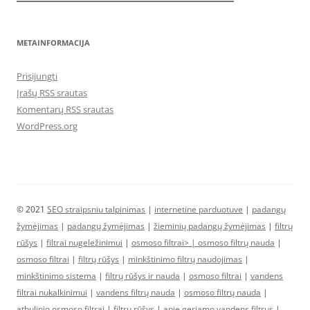
METAINFORMACIJA
Prisijungti
Įrašų RSS srautas
Komentarų RSS srautas
WordPress.org
© 2021
SEO straipsniu talpinimas
|
internetine parduotuve
|
padangų
žymėjimas
|
padangų žymėjimas
|
žieminių padangų žymėjimas
|
filtrų
rūšys
|
filtrai nugeležinimui
|
osmoso filtrai> |
osmoso filtrų nauda
|
osmoso filtrai
|
filtrų rūšys
|
minkštinimo filtrų naudojimas
|
minkštinimo sistema
|
filtrų rūšys ir nauda
|
osmoso filtrai
|
vandens
filtrai nukalkinimui
|
vandens filtrų nauda
|
osmoso filtrų nauda
|
atbulinio osmoso filtrai
|
filtrų rūšys
|
apie geriamo vandens filtrus
|