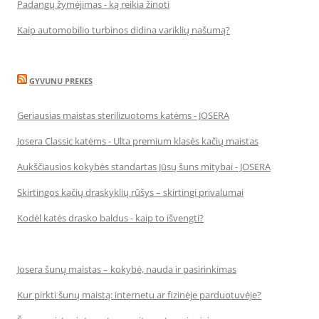
Padangų žymėjimas - ką reikia žinoti
Kaip automobilio turbinos didina variklių našumą?
GYVUNU PREKES
Geriausias maistas sterilizuotoms katėms - JOSERA
Josera Classic katėms - Ulta premium klasės kačių maistas
Aukščiausios kokybės standartas Jūsų šuns mitybai - JOSERA
Skirtingos kačių draskyklių rūšys – skirtingi privalumai
Kodėl katės drasko baldus - kaip to išvengti?
Josera šunų maistas – kokybė, nauda ir pasirinkimas
Kur pirkti šunų maistą: internetu ar fizinėje parduotuvėje?