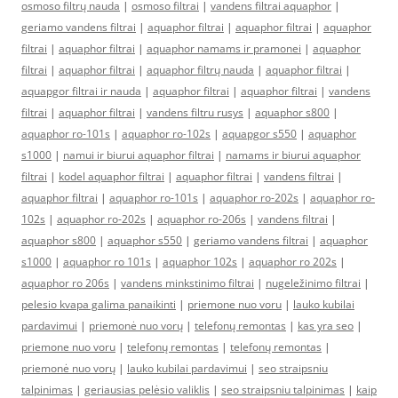
osmoso filtrų nauda
|
osmoso filtrai
|
vandens filtrai aquaphor
|
geriamo vandens filtrai
|
aquaphor filtrai
|
aquaphor filtrai
|
aquaphor
filtrai
|
aquaphor filtrai
|
aquaphor namams ir pramonei
|
aquaphor
filtrai
|
aquaphor filtrai
|
aquaphor filtrų nauda
|
aquaphor filtrai
|
aquapgor filtrai ir nauda
|
aquaphor filtrai
|
aquaphor filtrai
|
vandens
filtrai
|
aquaphor filtrai
|
vandens filtru rusys
|
aquaphor s800
|
aquaphor ro-101s
|
aquaphor ro-102s
|
aquapgor s550
|
aquaphor
s1000
|
namui ir biurui aquaphor filtrai
|
namams ir biurui aquaphor
filtrai
|
kodel aquaphor filtrai
|
aquaphor filtrai
|
vandens filtrai
|
aquaphor filtrai
|
aquaphor ro-101s
|
aquaphor ro-202s
|
aquaphor ro-
102s
|
aquaphor ro-202s
|
aquaphor ro-206s
|
vandens filtrai
|
aquaphor s800
|
aquaphor s550
|
geriamo vandens filtrai
|
aquaphor
s1000
|
aquaphor ro 101s
|
aquaphor 102s
|
aquaphor ro 202s
|
aquaphor ro 206s
|
vandens minkstinimo filtrai
|
nugeležinimo filtrai
|
pelesio kvapa galima panaikinti
|
priemone nuo voru
|
lauko kubilai
pardavimui
|
priemonė nuo vorų
|
telefonų remontas
|
kas yra seo
|
priemone nuo voru
|
telefonų remontas
|
telefonų remontas
|
priemonė nuo vorų
|
lauko kubilai pardavimui
|
seo straipsniu
talpinimas
|
geriausias pelėsio valiklis
|
seo straipsniu talpinimas
|
kaip