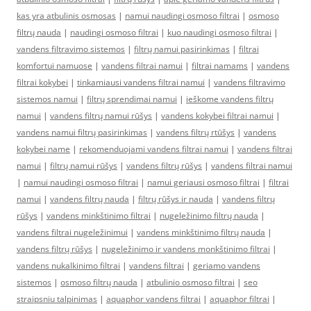
kas yra atbulinis osmosas
|
namui naudingi osmoso filtrai
|
osmoso
filtrų nauda
|
naudingi osmoso filtrai
|
kuo naudingi osmoso filtrai
|
vandens filtravimo sistemos
|
filtrų namui pasirinkimas
|
filtrai
komfortui namuose
|
vandens filtrai namui
|
filtrai namams
|
vandens
filtrai kokybei
|
tinkamiausi vandens filtrai namui
|
vandens filtravimo
sistemos namui
|
filtrų sprendimai namui
|
ieškome vandens filtrų
namui
|
vandens filtrų namui rūšys
|
vandens kokybei filtrai namui
|
vandens namui filtrų pasirinkimas
|
vandens filtrų rtūšys
|
vandens
kokybei name
|
rekomenduojami vandens filtrai namui
|
vandens filtrai
namui
|
filtrų namui rūšys
|
vandens filtrų rūšys
|
vandens filtrai namui
|
namui naudingi osmoso filtrai
|
namui geriausi osmoso filtrai
|
filtrai
namui
|
vandens filtrų nauda
|
filtrų rūšys ir nauda
|
vandens filtrų
rūšys
|
vandens minkštinimo filtrai
|
nugeležinimo filtrų nauda
|
vandens filtrai nugeležinimui
|
vandens minkštinimo filtrų nauda
|
vandens filtrų rūšys
|
nugeležinimo ir vandens monkštinimo filtrai
|
vandens nukalkinimo filtrai
|
vandens filtrai
|
geriamo vandens
sistemos
|
osmoso filtrų nauda
|
atbulinio osmoso filtrai
|
seo
straipsniu talpinimas
|
aquaphor vandens filtrai
|
aquaphor filtrai
|