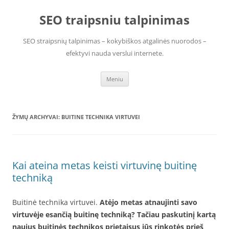
Pereiti
prie
SEO traipsniu talpinimas
turinio
SEO straipsnių talpinimas – kokybiškos atgalinės nuorodos –
efektyvi nauda verslui internete.
Meniu
ŽYMŲ ARCHYVAI:
BUITINE TECHNIKA VIRTUVEI
Kai ateina metas keisti virtuvinę buitinę
techniką
Buitinė technika virtuvei.
Atėjo metas atnaujinti savo
virtuvėje esančią buitinę techniką? Tačiau paskutinį kartą
naujus buitinės technikos prietaisus jūs rinkotės prieš