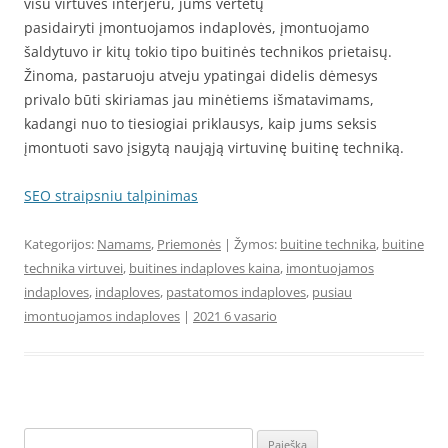
visu virtuvės interjeru, jums vertėtų
pasidairyti įmontuojamos indaplovės, įmontuojamo
šaldytuvo ir kitų tokio tipo buitinės technikos prietaisų.
Žinoma, pastaruoju atveju ypatingai didelis dėmesys
privalo būti skiriamas jau minėtiems išmatavimams,
kadangi nuo to tiesiogiai priklausys, kaip jums seksis
įmontuoti savo įsigytą naująją virtuvinę buitinę techniką.
SEO straipsniu talpinimas
Kategorijos:
Namams
,
Priemonės
| Žymos:
buitine technika
,
buitine
technika virtuvei
,
buitines indaploves kaina
,
imontuojamos
indaploves
,
indaploves
,
pastatomos indaploves
,
pusiau
imontuojamos indaploves
|
2021 6 vasario
Ieškoti: