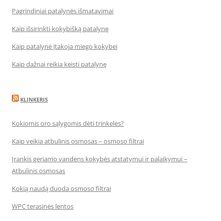
Pagrindiniai patalynės išmatavimai
Kaip išsirinkti kokybišką patalynę
Kaip patalynė įtakoja miego kokybei
Kaip dažnai reikia keisti patalynę
KLINKERIS
Kokiomis oro sąlygomis dėti trinkeles?
Kaip veikia atbulinis osmosas – osmoso filtrai
Įrankis geriamo vandens kokybės atstatymui ir palaikymui –
Atbulinis osmosas
Kokią naudą duoda osmoso filtrai
WPC terasinės lentos