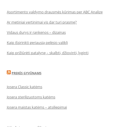
Asortimento valdymo drausmės kūrimas per ABC Analizę
Ar metiniai vertinimai vis dar turi prasmę?
Vidaus durys ir rankenos – dizainas
Kaip išsirinkti geriausią pelėsio valiklį
Kaip prižiūrėti patalynę – skalbti, džiovinti, lyginti
PREKĖS GYVŪNAMS
Josera Classic katėms
Josera sterilizuotoms katėms
Josera maistas katėms – atsiliepimai