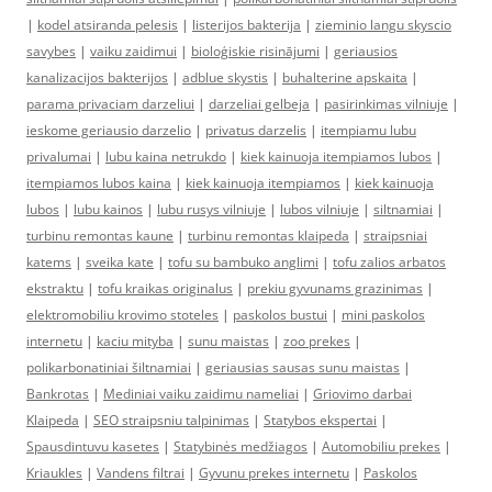
|
kodel atsiranda pelesis
|
listerijos bakterija
|
zieminio langu skyscio
savybes
|
vaiku zaidimui
|
bioloģiskie risinājumi
|
geriausios
kanalizacijos bakterijos
|
adblue skystis
|
buhalterine apskaita
|
parama privaciam darzeliui
|
darzeliai gelbeja
|
pasirinkimas vilniuje
|
ieskome geriausio darzelio
|
privatus darzelis
|
itempiamu lubu
privalumai
|
lubu kaina netrukdo
|
kiek kainuoja itempiamos lubos
|
itempiamos lubos kaina
|
kiek kainuoja itempiamos
|
kiek kainuoja
lubos
|
lubu kainos
|
lubu rusys vilniuje
|
lubos vilniuje
|
siltnamiai
|
turbinu remontas kaune
|
turbinu remontas klaipeda
|
straipsniai
katems
|
sveika kate
|
tofu su bambuko anglimi
|
tofu zalios arbatos
ekstraktu
|
tofu kraikas originalus
|
prekiu gyvunams grazinimas
|
elektromobiliu krovimo stoteles
|
paskolos bustui
|
mini paskolos
internetu
|
kaciu mityba
|
sunu maistas
|
zoo prekes
|
polikarbonatiniai šiltnamiai
|
geriausias sausas sunu maistas
|
Bankrotas
|
Mediniai vaiku zaidimu nameliai
|
Griovimo darbai
Klaipeda
|
SEO straipsniu talpinimas
|
Statybos ekspertai
|
Spausdintuvu kasetes
|
Statybinės medžiagos
|
Automobiliu prekes
|
Kriaukles
|
Vandens filtrai
|
Gyvunu prekes internetu
|
Paskolos