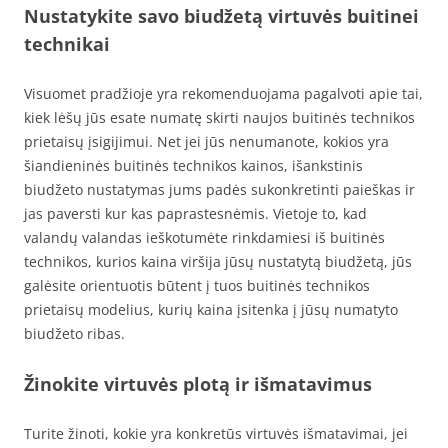
Nustatykite savo biudžetą virtuvės buitinei
technikai
Visuomet pradžioje yra rekomenduojama pagalvoti apie tai,
kiek lėšų jūs esate numatę skirti naujos buitinės technikos
prietaisų įsigijimui. Net jei jūs nenumanote, kokios yra
šiandieninės buitinės technikos kainos, išankstinis
biudžeto nustatymas jums padės sukonkretinti paieškas ir
jas paversti kur kas paprastesnėmis. Vietoje to, kad
valandų valandas ieškotumėte rinkdamiesi iš buitinės
technikos, kurios kaina viršija jūsų nustatytą biudžetą, jūs
galėsite orientuotis būtent į tuos buitinės technikos
prietaisų modelius, kurių kaina įsitenka į jūsų numatyto
biudžeto ribas.
Žinokite virtuvės plotą ir išmatavimus
Turite žinoti, kokie yra konkretūs virtuvės išmatavimai, jei