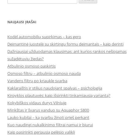
NAUJAUSI ĮRAŠAI
Kodėl automobilių supirkimas – kas gero
Deimantinė juostelė su skirtingų formų deimantais – kaip derinti
Dažniausiai užduodamas klausimas: ant kurios rankos nešiojamas
sužadėtuvių žiedas?
Atbulinio osmoso paskirtis
Osmoso filtrų – atbulinio osmoso nauda
Vandens filtrų po kriaukle svarba
Kaklaraištis ir stilius naudojant spalvas – psichologija
Kirpyklos plautuvės: kaip išsirinkti tinkamiausią variantą?
Kokybiškos vidaus durys Vilniuje
Minkštas ir švarus vanduo su Aquaphor S800
Lauko kubilai – ką svarbu žinoti prieš perkant
Kuo naudingi nukalkinimo filtrai namui ir biurui
Kaip pasirinkti geriausią pelėsio valiklį