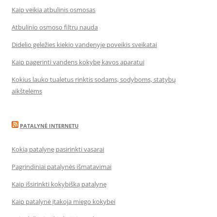
Kaip veikia atbulinis osmosas
Atbulinio osmoso filtrų nauda
Didelio geležies kiekio vandenyje poveikis sveikatai
Kaip pagerinti vandens kokybę kavos aparatui
Kokius lauko tualetus rinktis sodams, sodyboms, statybų
aikštelėms
PATALYNĖ INTERNETU
Kokią patalynę pasirinkti vasarai
Pagrindiniai patalynės išmatavimai
Kaip išsirinkti kokybišką patalynę
Kaip patalynė įtakoja miego kokybei