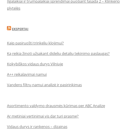
Ilgalaikiai ir trumpalaikiai sprendimai puošiant fasadą 2 – Klinkerio
plytelės
EKSPERTAI
Kaip pasiruošti trinkelių klojimui?
Ką reikia žinoti užsakant didelių detalių tekinimo paslaugas?
Kokybiškos vidaus durys Vilniuje
A++ reikalavimai namui
Vandens filtrų namui analizė ir pasirinkimas
Asortimento valdymo drausmės kūrimas per ABC Analizę
Ar metiniai vertinimai vis dar turi prasmę?
Vidaus durys ir rankenos – dizainas