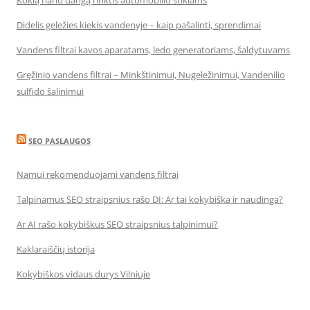
Kokią nano dangą rinktis automobilio stiklams
Didelis geležies kiekis vandenyje – kaip pašalinti, sprendimai
Vandens filtrai kavos aparatams, ledo generatoriams, šaldytuvams
Gręžinio vandens filtrai – Minkštinimui, Nugeležinimui, Vandenilio
sulfido šalinimui
SEO PASLAUGOS
Namui rekomenduojami vandens filtrai
Talpinamus SEO straipsnius rašo DI: Ar tai kokybiška ir naudinga?
Ar AI rašo kokybiškus SEO straipsnius talpinimui?
Kaklaraiščių istorija
Kokybiškos vidaus durys Vilniuje