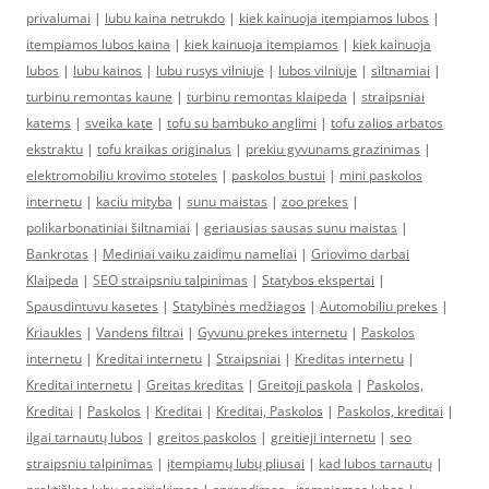
privalumai
|
lubu kaina netrukdo
|
kiek kainuoja itempiamos lubos
|
itempiamos lubos kaina
|
kiek kainuoja itempiamos
|
kiek kainuoja
lubos
|
lubu kainos
|
lubu rusys vilniuje
|
lubos vilniuje
|
siltnamiai
|
turbinu remontas kaune
|
turbinu remontas klaipeda
|
straipsniai
katems
|
sveika kate
|
tofu su bambuko anglimi
|
tofu zalios arbatos
ekstraktu
|
tofu kraikas originalus
|
prekiu gyvunams grazinimas
|
elektromobiliu krovimo stoteles
|
paskolos bustui
|
mini paskolos
internetu
|
kaciu mityba
|
sunu maistas
|
zoo prekes
|
polikarbonatiniai šiltnamiai
|
geriausias sausas sunu maistas
|
Bankrotas
|
Mediniai vaiku zaidimu nameliai
|
Griovimo darbai
Klaipeda
|
SEO straipsniu talpinimas
|
Statybos ekspertai
|
Spausdintuvu kasetes
|
Statybinės medžiagos
|
Automobiliu prekes
|
Kriaukles
|
Vandens filtrai
|
Gyvunu prekes internetu
|
Paskolos
internetu
|
Kreditai internetu
|
Straipsniai
|
Kreditas internetu
|
Kreditai internetu
|
Greitas kreditas
|
Greitoji paskola
|
Paskolos,
Kreditai
|
Paskolos
|
Kreditai
|
Kreditai, Paskolos
|
Paskolos, kreditai
|
ilgai tarnautų lubos
|
greitos paskolos
|
greitieji internetu
|
seo
straipsniu talpinimas
|
įtempiamų lubų pliusai
|
kad lubos tarnautų
|