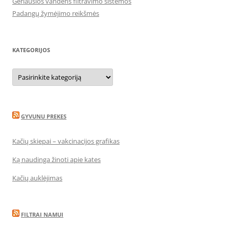
Geriausios vandens filtravimo sistemos
Padangų žymėjimo reikšmės
KATEGORIJOS
Kategorijos
GYVUNU PREKES
Kačių skiepai – vakcinacijos grafikas
Ką naudinga žinoti apie kates
Kačių auklėjimas
FILTRAI NAMUI