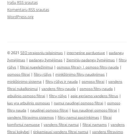
Įrašų RSS srautas
Komentarų RSS srautas
WordPress.org
© 2021
SEO straipsniu talpinimas
|
internetine parduotuve
|
padangų
žymėjimas
|
padangų žymėjimas
|
žieminių padangų žymėjimas
|
filtrų
rūšys
|
filtrai nugeležinimui
|
osmoso filtrai> |
osmoso filtrų nauda
|
osmoso filtrai
|
filtrų rūšys
|
minkštinimo filtrų naudojimas
|
minkštinimo sistema
|
filtrų rūšys ir nauda
|
osmoso filtrai
|
vandens
filtrai nukalkinimui
|
vandens filtrų nauda
|
osmoso filtrų nauda
|
atbulinio osmoso filtrai
|
filtrų rūšys
|
apie geriamo vandens filtrus
|
kas yra atbulinis osmosas
|
namui naudingi osmoso filtrai
|
osmoso
filtrų nauda
|
naudingi osmoso filtrai
|
kuo naudingi osmoso filtrai
|
vandens filtravimo sistemos
|
filtrų namui pasirinkimas
|
filtrai
komfortui namuose
|
vandens filtrai namui
|
filtrai namams
|
vandens
filtrai kokybei
|
tinkamiausi vandens filtrai namui
|
vandens filtravimo