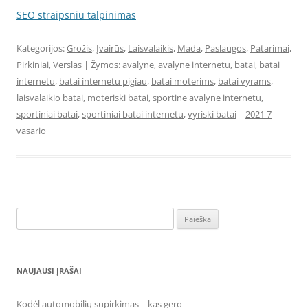
SEO straipsniu talpinimas
Kategorijos:
Grožis
,
Įvairūs
,
Laisvalaikis
,
Mada
,
Paslaugos
,
Patarimai
,
Pirkiniai
,
Verslas
| Žymos:
avalyne
,
avalyne internetu
,
batai
,
batai
internetu
,
batai internetu pigiau
,
batai moterims
,
batai vyrams
,
laisvalaikio batai
,
moteriski batai
,
sportine avalyne internetu
,
sportiniai batai
,
sportiniai batai internetu
,
vyriski batai
|
2021 7
vasario
Ieškoti:
NAUJAUSI ĮRAŠAI
Kodėl automobilių supirkimas – kas gero