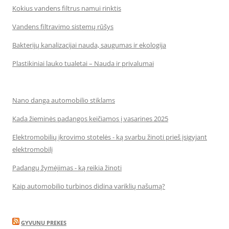
Kokius vandens filtrus namui rinktis
Vandens filtravimo sistemų rūšys
Bakterijų kanalizacijai nauda, saugumas ir ekologija
Plastikiniai lauko tualetai – Nauda ir privalumai
Nano danga automobilio stiklams
Kada žieminės padangos keičiamos į vasarines 2025
Elektromobilių įkrovimo stotelės - ką svarbu žinoti prieš įsigyjant
elektromobilį
Padangų žymėjimas - ką reikia žinoti
Kaip automobilio turbinos didina variklių našumą?
GYVUNU PREKES