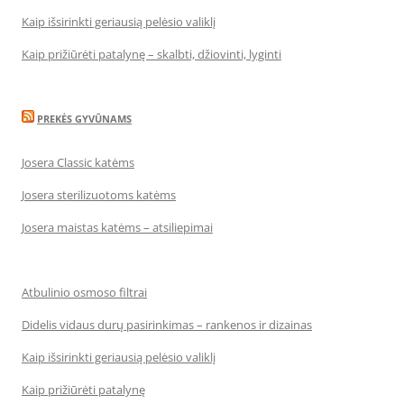
Kaip išsirinkti geriausią pelėsio valiklį
Kaip prižiūrėti patalynę – skalbti, džiovinti, lyginti
PREKĖS GYVŪNAMS
Josera Classic katėms
Josera sterilizuotoms katėms
Josera maistas katėms – atsiliepimai
Atbulinio osmoso filtrai
Didelis vidaus durų pasirinkimas – rankenos ir dizainas
Kaip išsirinkti geriausią pelėsio valiklį
Kaip prižiūrėti patalynę