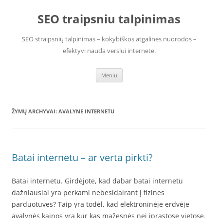
Pereiti
prie
SEO traipsniu talpinimas
turinio
SEO straipsnių talpinimas – kokybiškos atgalinės nuorodos –
efektyvi nauda verslui internete.
Meniu
ŽYMŲ ARCHYVAI:
AVALYNE INTERNETU
Batai internetu – ar verta pirkti?
Batai internetu. Girdėjote, kad dabar batai internetu
dažniausiai yra perkami nebesidairant į fizines
parduotuves? Taip yra todėl, kad elektroninėje erdvėje
avalynės kainos yra kur kas mažesnės nei įprastose vietose.