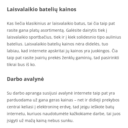
Laisvalaikio batelių kainos
Kas liečia klasikinius ar laisvalaikio batus, tai čia taip pat
rasite gana platų asortimentą. Galėsite dairytis tiek į
laisvalaikio sportbačius, tiek ir į kiek solidesnio tipo aulinius
batelius. Laisvalaikio batelių kainos nėra didelės, tuo
labiau, kad internete apskritai jų kainos yra juokingos. Čia
taip pat rasite įvairių prekės ženklų gaminių, tad pasirinkti
tikrai bus iš ko.
Darbo avalynė
Su darbo apranga susijusi avalynė internete taip pat yra
parduodama už gana geras kainas – net ir didieji prekybos
centrai keliasi į elektroninę erdvę, tad jeigu ieškote batų
internetu, kuriuos naudotumėte kažkokiame darbe, tai juos
įsigyti už mažą kainą nebus sunku.