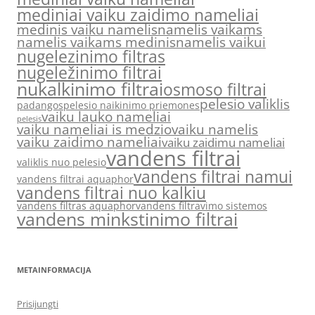
mediniai vaiku zaidimo nameliai
medinis vaiku namelis
namelis vaikams
namelis vaikams medinis
namelis vaikui
nugelezinimo filtras
nugeležinimo filtrai
nukalkinimo filtrai
osmoso filtrai
pelesio valiklis
padangos
pelesio naikinimo priemones
vaiku lauko nameliai
pelesis
vaiku nameliai is medzio
vaiku namelis
vaiku zaidimo nameliai
vaiku zaidimu nameliai
vandens filtrai
valiklis nuo pelesio
vandens filtrai namui
vandens filtrai aquaphor
vandens filtrai nuo kalkiu
vandens filtras aquaphor
vandens filtravimo sistemos
vandens minkstinimo filtrai
METAINFORMACIJA
Prisijungti