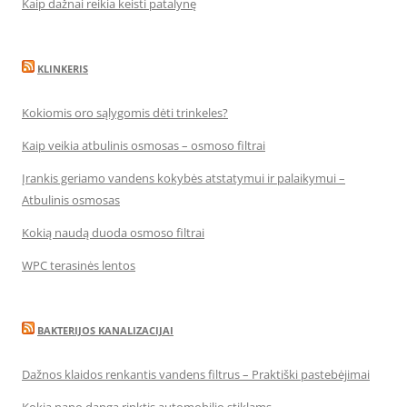
Kaip dažnai reikia keisti patalynę
KLINKERIS
Kokiomis oro sąlygomis dėti trinkeles?
Kaip veikia atbulinis osmosas – osmoso filtrai
Įrankis geriamo vandens kokybės atstatymui ir palaikymui –
Atbulinis osmosas
Kokią naudą duoda osmoso filtrai
WPC terasinės lentos
BAKTERIJOS KANALIZACIJAI
Dažnos klaidos renkantis vandens filtrus – Praktiški pastebėjimai