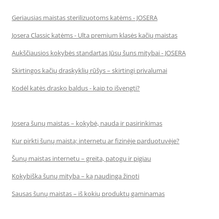
Geriausias maistas sterilizuotoms katėms - JOSERA
Josera Classic katėms - Ulta premium klasės kačių maistas
Aukščiausios kokybės standartas Jūsų šuns mitybai - JOSERA
Skirtingos kačių draskyklių rūšys – skirtingi privalumai
Kodėl katės drasko baldus - kaip to išvengti?
Josera šunų maistas – kokybė, nauda ir pasirinkimas
Kur pirkti šunų maistą: internetu ar fizinėje parduotuvėje?
Šunų maistas internetu – greita, patogu ir pigiau
Kokybiška šunų mityba – ką naudinga žinoti
Sausas šunų maistas – iš kokių produktų gaminamas