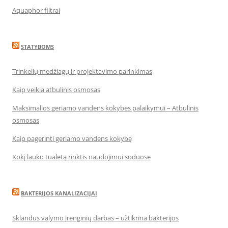
Aquaphor filtrai
STATYBOMS
Trinkelių medžiagų ir projektavimo parinkimas
Kaip veikia atbulinis osmosas
Maksimalios geriamo vandens kokybės palaikymui – Atbulinis
osmosas
Kaip pagerinti geriamo vandens kokybę
Kokį lauko tualetą rinktis naudojimui soduose
BAKTERIJOS KANALIZACIJAI
Sklandus valymo įrenginių darbas – užtikrina bakterijos