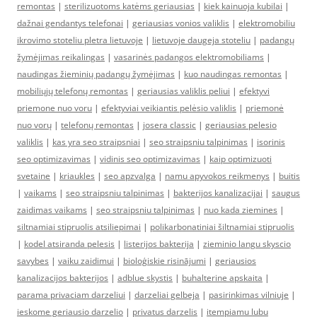
remontas
|
sterilizuotoms katėms geriausias
|
kiek kainuoja kubilai
|
dažnai gendantys telefonai
|
geriausias vonios valiklis
|
elektromobiliu
ikrovimo stoteliu pletra lietuvoje
|
lietuvoje daugeja stoteliu
|
padangų
žymėjimas reikalingas
|
vasarinės padangos elektromobiliams
|
naudingas žieminių padangų žymėjimas
|
kuo naudingas remontas
|
mobiliųjų telefonų remontas
|
geriausias valiklis peliui
|
efektyvi
priemone nuo voru
|
efektyviai veikiantis pelėsio valiklis
|
priemonė
nuo vorų
|
telefonų remontas
|
josera classic
|
geriausias pelesio
valiklis
|
kas yra seo straipsniai
|
seo straipsniu talpinimas
|
isorinis
seo optimizavimas
|
vidinis seo optimizavimas
|
kaip optimizuoti
svetaine
|
kriaukles
|
seo apzvalga
|
namu apyvokos reikmenys
|
buitis
|
vaikams
|
seo straipsniu talpinimas
|
bakterijos kanalizacijai
|
saugus
zaidimas vaikams
|
seo straipsniu talpinimas
|
nuo kada ziemines
|
siltnamiai stipruolis atsiliepimai
|
polikarbonatiniai šiltnamiai stipruolis
|
kodel atsiranda pelesis
|
listerijos bakterija
|
zieminio langu skyscio
savybes
|
vaiku zaidimui
|
bioloģiskie risinājumi
|
geriausios
kanalizacijos bakterijos
|
adblue skystis
|
buhalterine apskaita
|
parama privaciam darzeliui
|
darzeliai gelbeja
|
pasirinkimas vilniuje
|
ieskome geriausio darzelio
|
privatus darzelis
|
itempiamu lubu