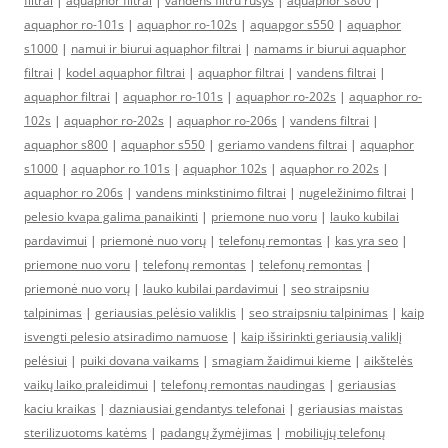
filtrai
|
aquaphor filtrai
|
vandens filtru rusys
|
aquaphor s800
|
aquaphor ro-101s
|
aquaphor ro-102s
|
aquapgor s550
|
aquaphor
s1000
|
namui ir biurui aquaphor filtrai
|
namams ir biurui aquaphor
filtrai
|
kodel aquaphor filtrai
|
aquaphor filtrai
|
vandens filtrai
|
aquaphor filtrai
|
aquaphor ro-101s
|
aquaphor ro-202s
|
aquaphor ro-
102s
|
aquaphor ro-202s
|
aquaphor ro-206s
|
vandens filtrai
|
aquaphor s800
|
aquaphor s550
|
geriamo vandens filtrai
|
aquaphor
s1000
|
aquaphor ro 101s
|
aquaphor 102s
|
aquaphor ro 202s
|
aquaphor ro 206s
|
vandens minkstinimo filtrai
|
nugeležinimo filtrai
|
pelesio kvapa galima panaikinti
|
priemone nuo voru
|
lauko kubilai
pardavimui
|
priemonė nuo vorų
|
telefonų remontas
|
kas yra seo
|
priemone nuo voru
|
telefonų remontas
|
telefonų remontas
|
priemonė nuo vorų
|
lauko kubilai pardavimui
|
seo straipsniu
talpinimas
|
geriausias pelėsio valiklis
|
seo straipsniu talpinimas
|
kaip
isvengti pelesio atsiradimo namuose
|
kaip išsirinkti geriausią valiklį
pelėsiui
|
puiki dovana vaikams
|
smagiam žaidimui kieme
|
aikštelės
vaikų laiko praleidimui
|
telefonų remontas naudingas
|
geriausias
kaciu kraikas
|
dazniausiai gendantys telefonai
|
geriausias maistas
sterilizuotoms katėms
|
padangų žymėjimas
|
mobiliųjų telefonų