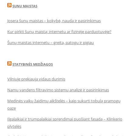
SUNU MAISTAS
Josera šunų maistas – kokybė, nauda ir pasirinkimas
Kur pirkti šunų maistą: internetu ar fizinėje parduotuvėje?
Šunų maistas internetu – greita, patogu ir pigiau
STATYBINĖS MEDŽIAGOS
Vilniuje prekiauja vidaus durimis
Namų vandens filtravimo sistemų analizė ir pasirinkimas
Medinės vaikų žaidimų aikštelės – kaip sukurti tobulą pramogų
oazę
Ilgalaikiai ir trumpalaikiai sprendimai puošiant fasadą – Klinkerio
plytelės