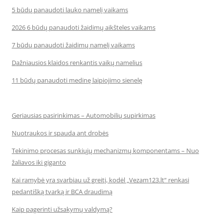
5 būdų panaudoti lauko namelį vaikams
2026 6 būdų panaudoti žaidimų aikšteles vaikams
7 būdų panaudoti žaidimų namelį vaikams
Dažniausios klaidos renkantis vaikų namelius
11 būdų panaudoti medinę laipiojimo sienelę
Geriausias pasirinkimas – Automobilių supirkimas
Nuotraukos ir spauda ant drobės
Tekinimo procesas sunkiųjų mechanizmų komponentams – Nuo
žaliavos iki giganto
Kai ramybė yra svarbiau už greitį, kodėl „Vezam123.lt“ renkasi
pedantišką tvarką ir BCA draudimą
Kaip pagerinti užsakymų valdymą?