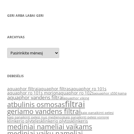
GERI ARBA LABAI GERI
ARCHYVAS
Archyvas
DEBESĖLIS
aquaphor filtrai
aquaphor filtras
aquaphor ro 101s
aquaphor ro 101s morion
aquaphor ro 102s
aquaphor s550 kaina
aquaphor vandens filtrai
aquaphor viking
filtrai
atbulinis osmosas
geriamo vandens filtrai
kaip panaikinti pelesi
kaip panaikinti pelesi nuo medienos
kaip panaikinti pelesi vonioje
klinkerio plyteles
klinkerio plytos
klinkeris
mediniai nameliai vaikams
mediniai vaiku nameliai