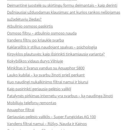
Deimantinė juostelė su skirtingų formų deimantais – kaip derinti
Dažniausiai užduodamas klausimas: ant kurios rankos nešiojamas
sužadėtuvių žiedas?
Atbulinio osmoso paskirtis
Osmoso filtrų – atbulinio osmoso nauda
Vandens filtrų po kriaukle svarba
Kaklaraištis ir stilius naudojant spalvas – psichologija
Kirpyklos plautuvės: kaip išsirinkti tinkamiausią variantą?
Kokybiškos vidaus durys Vilniuje
Minkštas ir švarus vanduo su Aquaphor S800
Lauko kubilai – ką svarbu žinoti prieš perkant
Kuo naudingi nukalkinimo filtrai namui ir biurui
Kaip pasirinkti geriausią pelėsio valiklį
Patalynės pirkimas internetu yra svarbus – ką naudinga žinoti
Mobiliųjų telefonų remontas
Aquaphor filtrai
Geriausias pelėsio valiklis – Super Fungicidas AG 100
Vandens filtrai namui – Rūšys, Nauda ir Kainos