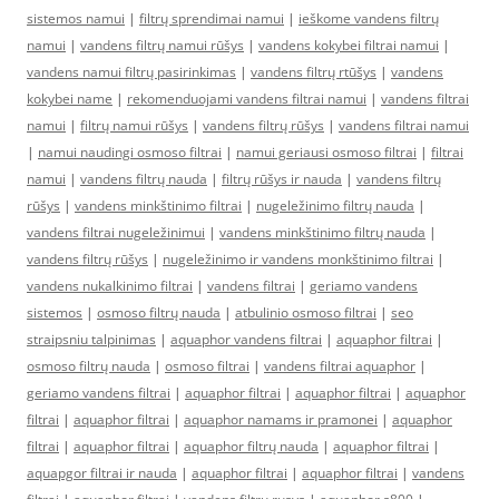
sistemos namui
|
filtrų sprendimai namui
|
ieškome vandens filtrų
namui
|
vandens filtrų namui rūšys
|
vandens kokybei filtrai namui
|
vandens namui filtrų pasirinkimas
|
vandens filtrų rtūšys
|
vandens
kokybei name
|
rekomenduojami vandens filtrai namui
|
vandens filtrai
namui
|
filtrų namui rūšys
|
vandens filtrų rūšys
|
vandens filtrai namui
|
namui naudingi osmoso filtrai
|
namui geriausi osmoso filtrai
|
filtrai
namui
|
vandens filtrų nauda
|
filtrų rūšys ir nauda
|
vandens filtrų
rūšys
|
vandens minkštinimo filtrai
|
nugeležinimo filtrų nauda
|
vandens filtrai nugeležinimui
|
vandens minkštinimo filtrų nauda
|
vandens filtrų rūšys
|
nugeležinimo ir vandens monkštinimo filtrai
|
vandens nukalkinimo filtrai
|
vandens filtrai
|
geriamo vandens
sistemos
|
osmoso filtrų nauda
|
atbulinio osmoso filtrai
|
seo
straipsniu talpinimas
|
aquaphor vandens filtrai
|
aquaphor filtrai
|
osmoso filtrų nauda
|
osmoso filtrai
|
vandens filtrai aquaphor
|
geriamo vandens filtrai
|
aquaphor filtrai
|
aquaphor filtrai
|
aquaphor
filtrai
|
aquaphor filtrai
|
aquaphor namams ir pramonei
|
aquaphor
filtrai
|
aquaphor filtrai
|
aquaphor filtrų nauda
|
aquaphor filtrai
|
aquapgor filtrai ir nauda
|
aquaphor filtrai
|
aquaphor filtrai
|
vandens