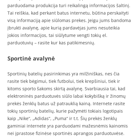
parduodama produkcija turi reikalingą informacijos šaltinį.
Tai reiškia, kad perkant batus internetu, būtina perskaityti
visą informaciją apie siūlomas prekes. Jeigu jums bandoma
įbrukti avalynę, apie kurią pardavėjas jums nesuteikia
jokios informacijos, tai siūlytume vengti tokių el.
parduotuvių – rasite kur kas patikimesnių.
Sportinė avalynė
Sportinių batelių pasirinkimas yra milžiniškas, nes čia
rasite tiek bėgimui, tiek futbolui, tiek krepšiniui, tiek ir
kitoms sporto šakoms skirtą avalynę. Svarbiausia tai, kad
elektroninės parduotuvės siūlo labai kokybišką ir žinomų
prekės ženklų batus už patrauklią kainą. Internete rasite
tokių sportinių batelių, kurie pažymėti tokiais logotipais
kaip „Nike“, „Adidas“, „Puma“ ir t.t. Šių prekės ženklų
gaminiai internete yra parduodami mažesnėmis kainomis
nei įprastose fizinėse sportinės aprangos parduotuvėse.