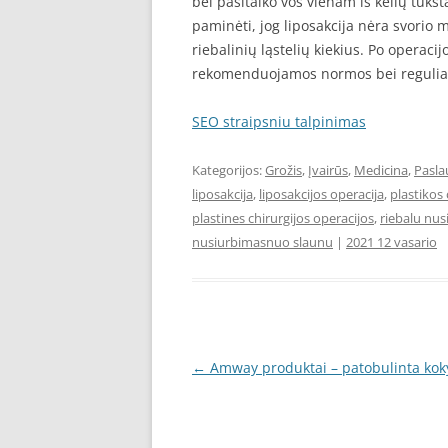
bei pasitaiko vos vienam iš kelių tūks
paminėti, jog liposakcija nėra svorio me
riebalinių ląstelių kiekius. Po operac
rekomenduojamos normos bei reguliaria
SEO straipsniu talpinimas
Kategorijos:
Grožis
,
Įvairūs
,
Medicina
,
Pasla
liposakcija
,
liposakcijos operacija
,
plastikos 
plastines chirurgijos operacijos
,
riebalu nu
nusiurbimasnuo slaunu
|
2021 12 vasario
Įrašo
←
Amway produktai – patobulinta kok
navigacija