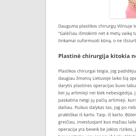
Dauguma plastikos chirurgų Vilniuje tei
“Galėčiau išmokinti net 4 metų vaiką tai
tinkamai suformuoti kūną, o ne išsiurb
Plastinė chirurgija kitokia 
Plastikos chirurgai teigia, jog padidėju
daugiau žmonių Lietuvoje laiko šią ope
darytis plastines operacijas buvo tabu,
bei jų artimieji nei kiek nebesigėdija, 
paskatina netgi jų pačių artimieji, kuri
dailiau. Puikus dalykas tas, jog po r
praktiškai iš karto. Taip, iš karto. Būte
greičiau, investuojant kuo mažiau laik
operacija yra beveik be jokios rizikos,