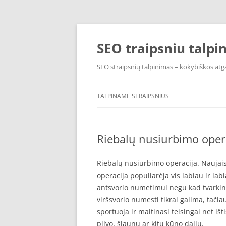
Pereiti
prie
turinio
SEO traipsniu talpi
SEO straipsnių talpinimas – kokybiškos atga
TALPINAME STRAIPSNIUS
Riebalų nusiurbimo operac
Riebalų nusiurbimo operacija. Naujais
operacija populiarėja vis labiau ir la
antsvorio numetimui negu kad tvarking
viršsvorio numesti tikrai galima, tačiau 
sportuoja ir maitinasi teisingai net i
pilvo, šlaunų ar kitų kūno dalių.