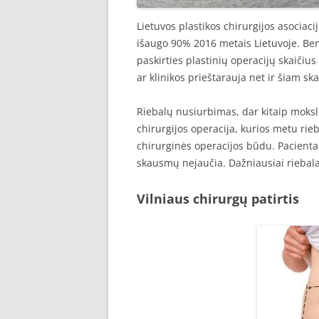
Lietuvos plastikos chirurgijos asociac
išaugo 90% 2016 metais Lietuvoje. Ben
paskirties plastinių operacijų skaičiu
ar klinikos prieštarauja net ir šiam ska
Riebalų nusiurbimas, dar kitaip moksli
chirurgijos operacija, kurios metu rieb
chirurginės operacijos būdu. Pacienta
skausmų nejaučia. Dažniausiai riebalai 
Vilniaus chirurgų patirtis