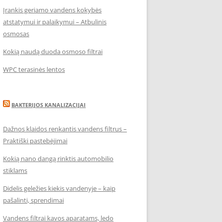
Įrankis geriamo vandens kokybės
atstatymui ir palaikymui – Atbulinis
osmosas
Kokią naudą duoda osmoso filtrai
WPC terasinės lentos
BAKTERIJOS KANALIZACIJAI
Dažnos klaidos renkantis vandens filtrus –
Praktiški pastebėjimai
Kokią nano dangą rinktis automobilio
stiklams
Didelis geležies kiekis vandenyje – kaip
pašalinti, sprendimai
Vandens filtrai kavos aparatams, ledo