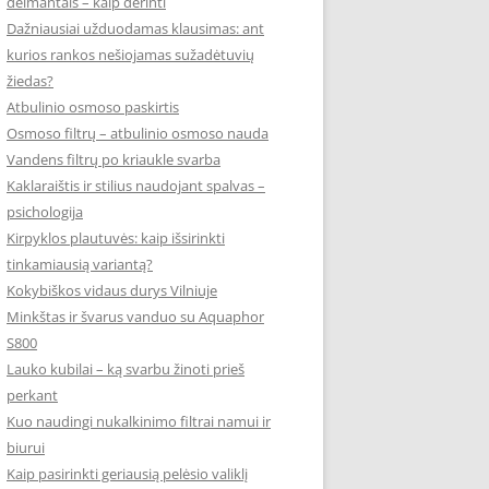
deimantais – kaip derinti
Dažniausiai užduodamas klausimas: ant
kurios rankos nešiojamas sužadėtuvių
žiedas?
Atbulinio osmoso paskirtis
Osmoso filtrų – atbulinio osmoso nauda
Vandens filtrų po kriaukle svarba
Kaklaraištis ir stilius naudojant spalvas –
psichologija
Kirpyklos plautuvės: kaip išsirinkti
tinkamiausią variantą?
Kokybiškos vidaus durys Vilniuje
Minkštas ir švarus vanduo su Aquaphor
S800
Lauko kubilai – ką svarbu žinoti prieš
perkant
Kuo naudingi nukalkinimo filtrai namui ir
biurui
Kaip pasirinkti geriausią pelėsio valiklį