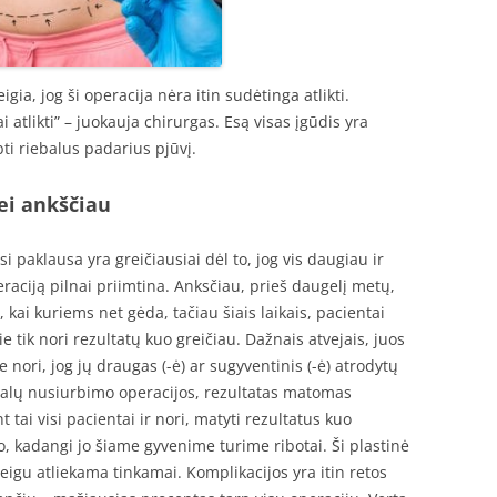
gia, jog ši operacija nėra itin sudėtinga atlikti.
 atlikti” – juokauja chirurgas. Esą visas įgūdis yra
ti riebalus padarius pjūvį.
nei ankščiau
si paklausa yra greičiausiai dėl to, jog vis daugiau ir
raciją pilnai priimtina. Anksčiau, prieš daugelį metų,
 kai kuriems net gėda, tačiau šiais laikais, pacientai
jie tik nori rezultatų kuo greičiau. Dažnais atvejais, juos
e nori, jog jų draugas (-ė) ar sugyventinis (-ė) atrodytų
iebalų nusiurbimo operacijos, rezultatas matomas
nt tai visi pacientai ir nori, matyti rezultatus kuo
o, kadangi jo šiame gyvenime turime ribotai. Ši plastinė
 jeigu atliekama tinkamai. Komplikacijos yra itin retos