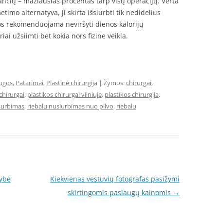
tančių – mažiausias procentas tarp visų operacijų. Verta
timo alternatyva, ji skirta išsiurbti tik nedidelius
ijos rekomenduojama neviršyti dienos kalorijų
i užsiimti bet kokia nors fizine veikla.
ugos
,
Patarimai
,
Plastinė chirurgija
| Žymos:
chirurgai
,
chirurgai
,
plastikos chirurgai vilniuje
,
plastikos chirurgija
,
siurbimas
,
riebalu nusiurbimas nuo pilvo
,
riebalu
ybė
Kiekvienas vestuvių fotografas pasižymi
skirtingomis paslaugų kainomis
→