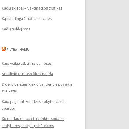
Kačių skiepai – vakcinacijos grafikas
Ką naudinga žinoti apie kates
Kačių auklėjimas
FILTRAI NAMUI
Kaip veikia atbulinis osmosas
Atbulinio osmoso filtrų nauda
Didelio geležies kiekio vandenyje poveikis
sveikatai
Kaip pagerinti vandens kokybę kavos
aparatui
Kokius lauko tualetus rinktis sodams,
sodyboms, statybų aikštelėms