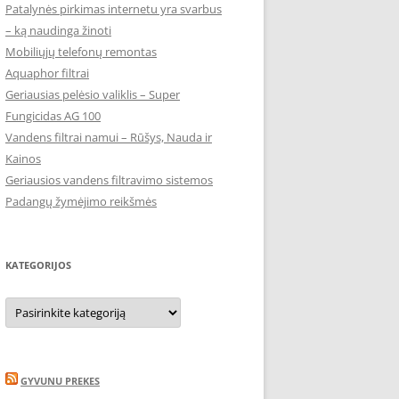
Patalynės pirkimas internetu yra svarbus
– ką naudinga žinoti
Mobiliųjų telefonų remontas
Aquaphor filtrai
Geriausias pelėsio valiklis – Super
Fungicidas AG 100
Vandens filtrai namui – Rūšys, Nauda ir
Kainos
Geriausios vandens filtravimo sistemos
Padangų žymėjimo reikšmės
KATEGORIJOS
Kategorijos
GYVUNU PREKES