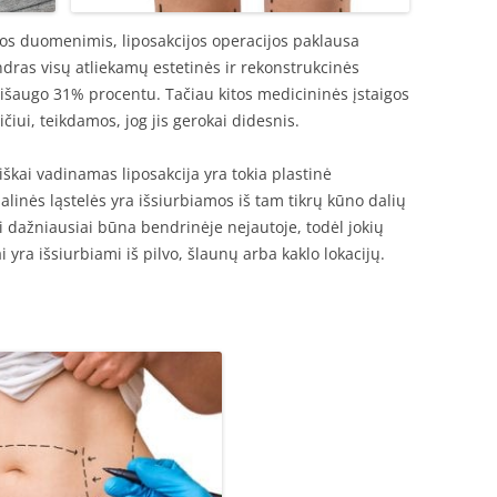
ijos duomenimis, liposakcijos operacijos paklausa
dras visų atliekamų estetinės ir rekonstrukcinės
s išaugo 31% procentu. Tačiau kitos medicininės įstaigos
ičiui, teikdamos, jog jis gerokai didesnis.
škai vadinamas liposakcija yra tokia plastinė
alinės ląstelės yra išsiurbiamos iš tam tikrų kūno dalių
i dažniausiai būna bendrinėje nejautoje, todėl jokių
yra išsiurbiami iš pilvo, šlaunų arba kaklo lokacijų.