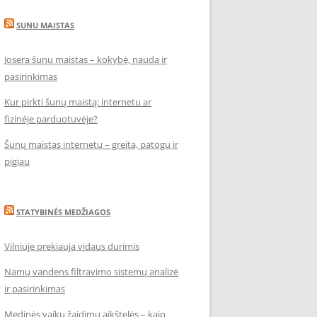
SUNU MAISTAS
Josera šunų maistas – kokybė, nauda ir
pasirinkimas
Kur pirkti šunų maistą: internetu ar
fizinėje parduotuvėje?
Šunų maistas internetu – greita, patogu ir
pigiau
STATYBINĖS MEDŽIAGOS
Vilniuje prekiauja vidaus durimis
Namų vandens filtravimo sistemų analizė
ir pasirinkimas
Medinės vaikų žaidimų aikštelės – kaip