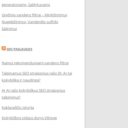
generatoriams, šaldytuvams
Gręžinio vandens filtrai – Minkštinimui,
Nugeležinimui, Vandenilio sulfido
šalinimui
SEO PASLAUGOS
Namui rekomenduojami vandens filtrai
Talpinamus SEO straipsnius rašo DI: Ar tai
kokybiška ir naudinga?
Ar AI rašo kokybiškus SEO straipsnius
talpinimui?
Kaklaraiščių istorija
Kokybiškos vidaus durys Vilniuje