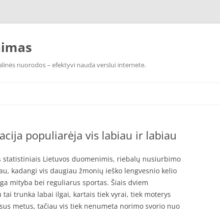
nimas
linės nuorodos – efektyvi nauda verslui internete.
ija populiarėja vis labiau ir labiau
 statistiniais Lietuvos duomenimis, riebalų nusiurbimo
biau, kadangi vis daugiau žmonių ieško lengvesnio kelio
a mityba bei reguliarus sportas. Šiais dviem
tai trunka labai ilgai, kartais tiek vyrai, tiek moterys
štisus metus, tačiau vis tiek nenumeta norimo svorio nuo