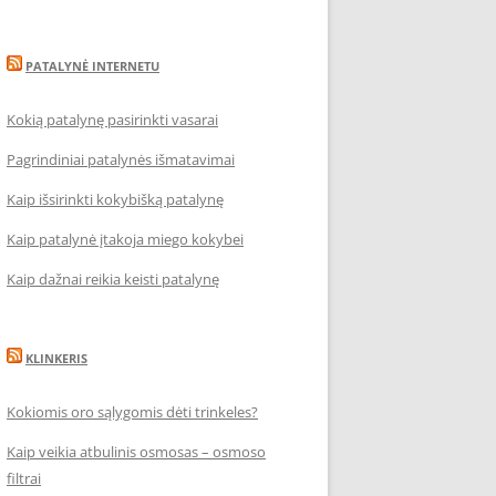
PATALYNĖ INTERNETU
Kokią patalynę pasirinkti vasarai
Pagrindiniai patalynės išmatavimai
Kaip išsirinkti kokybišką patalynę
Kaip patalynė įtakoja miego kokybei
Kaip dažnai reikia keisti patalynę
KLINKERIS
Kokiomis oro sąlygomis dėti trinkeles?
Kaip veikia atbulinis osmosas – osmoso
filtrai