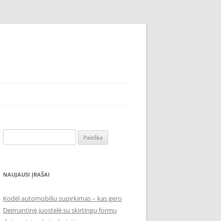
Ieškoti:
NAUJAUSI ĮRAŠAI
Kodėl automobilių supirkimas – kas gero
Deimantinė juostelė su skirtingų formų