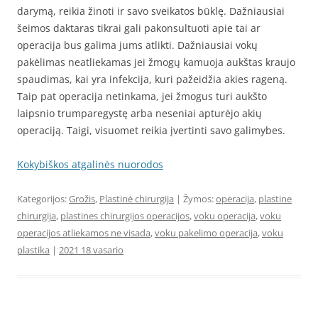
darymą, reikia žinoti ir savo sveikatos būklę. Dažniausiai
šeimos daktaras tikrai gali pakonsultuoti apie tai ar
operacija bus galima jums atlikti. Dažniausiai vokų
pakėlimas neatliekamas jei žmogų kamuoja aukštas kraujo
spaudimas, kai yra infekcija, kuri pažeidžia akies rageną.
Taip pat operacija netinkama, jei žmogus turi aukšto
laipsnio trumparegystę arba neseniai apturėjo akių
operaciją. Taigi, visuomet reikia įvertinti savo galimybes.
Kokybiškos atgalinės nuorodos
Kategorijos:
Grožis
,
Plastinė chirurgija
| Žymos:
operacija
,
plastine
chirurgija
,
plastines chirurgijos operacijos
,
voku operacija
,
voku
operacijos atliekamos ne visada
,
voku pakelimo operacija
,
voku
plastika
|
2021 18 vasario