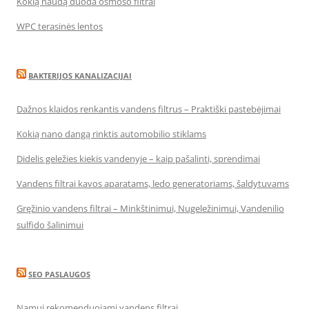
Kokią naudą duoda osmoso filtrai
WPC terasinės lentos
BAKTERIJOS KANALIZACIJAI
Dažnos klaidos renkantis vandens filtrus – Praktiški pastebėjimai
Kokią nano dangą rinktis automobilio stiklams
Didelis geležies kiekis vandenyje – kaip pašalinti, sprendimai
Vandens filtrai kavos aparatams, ledo generatoriams, šaldytuvams
Gręžinio vandens filtrai – Minkštinimui, Nugeležinimui, Vandenilio
sulfido šalinimui
SEO PASLAUGOS
Namui rekomenduojami vandens filtrai