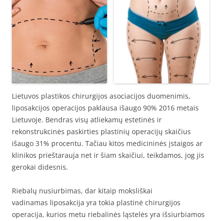
Lietuvos plastikos chirurgijos asociacijos duomenimis,
liposakcijos operacijos paklausa išaugo 90% 2016 metais
Lietuvoje. Bendras visų atliekamų estetinės ir
rekonstrukcinės paskirties plastinių operacijų skaičius
išaugo 31% procentu. Tačiau kitos medicininės įstaigos ar
klinikos prieštarauja net ir šiam skaičiui, teikdamos, jog jis
gerokai didesnis.
Riebalų nusiurbimas, dar kitaip moksliškai
vadinamas liposakcija yra tokia plastinė chirurgijos
operacija, kurios metu riebalinės ląstelės yra išsiurbiamos