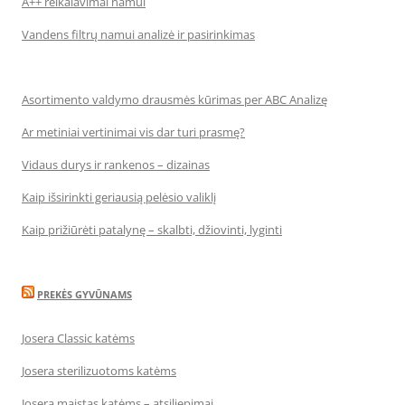
A++ reikalavimai namui
Vandens filtrų namui analizė ir pasirinkimas
Asortimento valdymo drausmės kūrimas per ABC Analizę
Ar metiniai vertinimai vis dar turi prasmę?
Vidaus durys ir rankenos – dizainas
Kaip išsirinkti geriausią pelėsio valiklį
Kaip prižiūrėti patalynę – skalbti, džiovinti, lyginti
PREKĖS GYVŪNAMS
Josera Classic katėms
Josera sterilizuotoms katėms
Josera maistas katėms – atsiliepimai