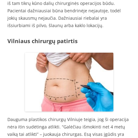
iš tam tikrų kūno dalių chirurginės operacijos būdu.
Pacientai dažniausiai būna bendrinėje nejautoje, todėl
jokių skausmų nejaučia. Dažniausiai riebalai yra
išsiurbiami iš pilvo, šlaunų arba kaklo lokacijų.
Vilniaus chirurgų patirtis
Dauguma plastikos chirurgų Vilniuje teigia, jog ši operacija
nėra itin sudėtinga atlikti. “Galėčiau išmokinti net 4 metų
vaiką tai atlikti” – juokauja chirurgas. Esą visas įgūdis yra