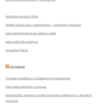
Atbulinio osmoso filtrai
Didelis vidaus durų pasirinkimas – rankenos ir dizainas
Kaip išsirinkti geriausią pelėsio valiklį
Kaip prižiūrėti patalynę
Aquaphor filtrai
STATYBOMS
Trinkelių medžiagų ir projektavimo parinkimas
Kaip veikia atbulinis osmosas
Maksimalios geriamo vandens kokybės palaikymui – Atbulinis
osmosas