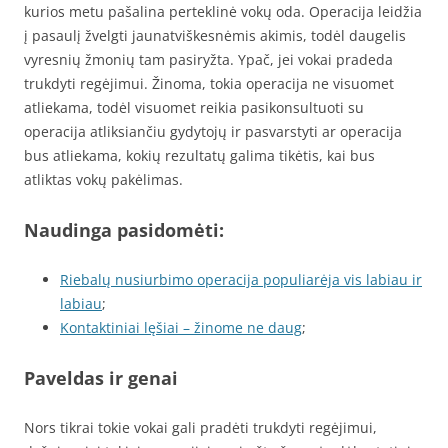
kurios metu pašalina perteklinė vokų oda. Operacija leidžia
į pasaulį žvelgti jaunatviškesnėmis akimis, todėl daugelis
vyresnių žmonių tam pasiryžta. Ypač, jei vokai pradeda
trukdyti regėjimui. Žinoma, tokia operacija ne visuomet
atliekama, todėl visuomet reikia pasikonsultuoti su
operacija atliksiančiu gydytojų ir pasvarstyti ar operacija
bus atliekama, kokių rezultatų galima tikėtis, kai bus
atliktas vokų pakėlimas.
Naudinga pasidomėti:
Riebalų nusiurbimo operacija populiarėja vis labiau ir
labiau
;
Kontaktiniai lęšiai – žinome ne daug
;
Paveldas ir genai
Nors tikrai tokie vokai gali pradėti trukdyti regėjimui,