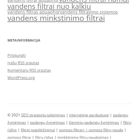
vandens filtrai aquaphor
vandens filtrai nuo kalkiu
vandens filtras aquaphor
vandens filtravimo sistemos
vandens minkstinimo filtrai
METAINFORMACIJA
Prisijungti
Įrašų RSS srautas
Komentarų RSS srautas
WordPress.org
© 2021
SEO straipsniu talpinimas
|
internetine parduotuve
|
padangų
žymėjimas
|
padangų žymėjimas
|
žieminių padangų žymėjimas
|
filtrų
rūšys
|
filtrai nugeležinimui
|
osmoso filtrai> |
osmoso filtrų nauda
|
osmoso filtrai
|
filtrų rūšys
|
minkštinimo filtrų naudojimas
|