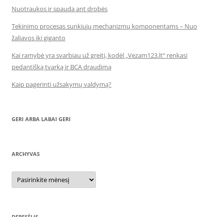
Nuotraukos ir spauda ant drobės
Tekinimo procesas sunkiųjų mechanizmų komponentams – Nuo
žaliavos iki giganto
Kai ramybė yra svarbiau už greitį, kodėl „Vezam123.lt“ renkasi
pedantišką tvarką ir BCA draudimą
Kaip pagerinti užsakymų valdymą?
GERI ARBA LABAI GERI
ARCHYVAS
Archyvas
DEBESĖLIS