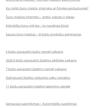
Kur pirkti šunų maistą: internetu ar fizinėje parduotuvėje?
Šunų maistas internetu – greita, patogu ir pigiau
Kokybiška šunų mityba – ką naudinga žinoti
Sausas šunų maistas – iš kokių produktų gaminamas
5 būdų panaudoti lauko namelį vaikams
2026 6 būdų panaudoti žaidimų aikšteles vaikams
7 būdų panaudoti žaidimų namelį vaikams
Dažniausios klaidos renkantis vaikų namelius
11 būdų panaudoti medinę laipiojimo sienelę
Geriausias pasirinkimas – Automobilių supirkimas