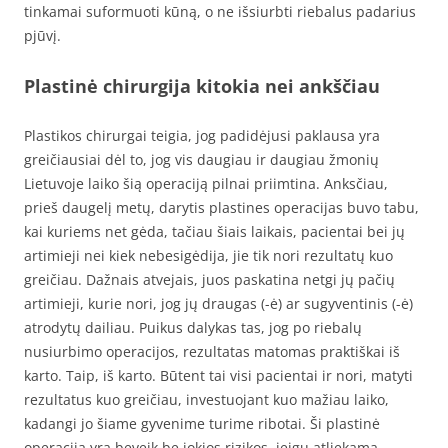
tinkamai suformuoti kūną, o ne išsiurbti riebalus padarius
pjūvį.
Plastinė chirurgija kitokia nei ankščiau
Plastikos chirurgai teigia, jog padidėjusi paklausa yra
greičiausiai dėl to, jog vis daugiau ir daugiau žmonių
Lietuvoje laiko šią operaciją pilnai priimtina. Anksčiau,
prieš daugelį metų, darytis plastines operacijas buvo tabu,
kai kuriems net gėda, tačiau šiais laikais, pacientai bei jų
artimieji nei kiek nebesigėdija, jie tik nori rezultatų kuo
greičiau. Dažnais atvejais, juos paskatina netgi jų pačių
artimieji, kurie nori, jog jų draugas (-ė) ar sugyventinis (-ė)
atrodytų dailiau. Puikus dalykas tas, jog po riebalų
nusiurbimo operacijos, rezultatas matomas praktiškai iš
karto. Taip, iš karto. Būtent tai visi pacientai ir nori, matyti
rezultatus kuo greičiau, investuojant kuo mažiau laiko,
kadangi jo šiame gyvenime turime ribotai. Ši plastinė
operacija yra beveik be jokios rizikos, jeigu atliekama