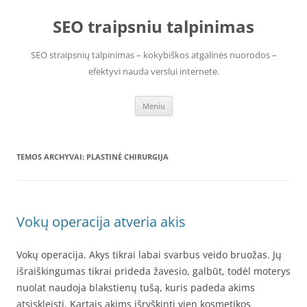
Pereiti
prie
SEO traipsniu talpinimas
turinio
SEO straipsnių talpinimas – kokybiškos atgalinės nuorodos –
efektyvi nauda verslui internete.
Meniu
TEMOS ARCHYVAI:
PLASTINĖ CHIRURGIJA
Vokų operacija atveria akis
Vokų operacija. Akys tikrai labai svarbus veido bruožas. Jų
išraiškingumas tikrai prideda žavesio, galbūt, todėl moterys
nuolat naudoja blakstienų tušą, kuris padeda akims
atsiskleisti. Kartais akims išryškinti vien kosmetikos