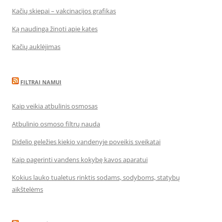
Kačių skiepai – vakcinacijos grafikas
Ką naudinga žinoti apie kates
Kačių auklėjimas
FILTRAI NAMUI
Kaip veikia atbulinis osmosas
Atbulinio osmoso filtrų nauda
Didelio geležies kiekio vandenyje poveikis sveikatai
Kaip pagerinti vandens kokybę kavos aparatui
Kokius lauko tualetus rinktis sodams, sodyboms, statybų
aikštelėms