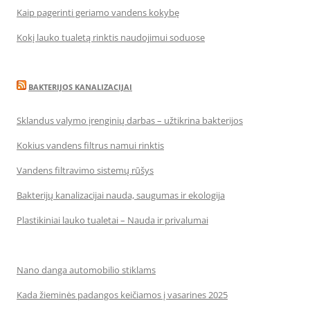
Kaip pagerinti geriamo vandens kokybę
Kokį lauko tualetą rinktis naudojimui soduose
BAKTERIJOS KANALIZACIJAI
Sklandus valymo įrenginių darbas – užtikrina bakterijos
Kokius vandens filtrus namui rinktis
Vandens filtravimo sistemų rūšys
Bakterijų kanalizacijai nauda, saugumas ir ekologija
Plastikiniai lauko tualetai – Nauda ir privalumai
Nano danga automobilio stiklams
Kada žieminės padangos keičiamos į vasarines 2025