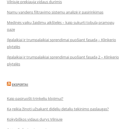
Vilniuje prekiauja vidaus durimis
Namų vandens filtravimo sistemų analizė ir pasirinkimas
Medinės vaikų žaidimų aikštelės – kaip sukurti tobulą pramogų
oazę
Ilgalaikiai ir trumpalaikiai sprendimai puošiant fasadą – Klinkerio
plytelės
Ilgalaikiai ir trumpalaikiai sprendimai puošiant fasadą 2 – Klinkerio
plytelės
EKSPERTAI
Kaip pasiruošti trinkelių klojimui?
Ką reikia žinoti užsakant didelių detalių tekinimo paslaugas?
Kokybiškos vidaus durys Vilniuje