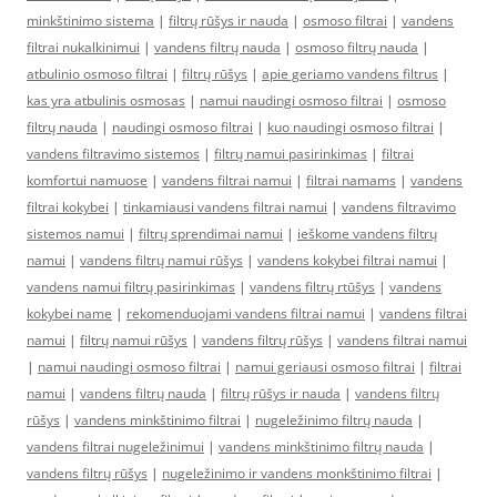
minkštinimo sistema
|
filtrų rūšys ir nauda
|
osmoso filtrai
|
vandens
filtrai nukalkinimui
|
vandens filtrų nauda
|
osmoso filtrų nauda
|
atbulinio osmoso filtrai
|
filtrų rūšys
|
apie geriamo vandens filtrus
|
kas yra atbulinis osmosas
|
namui naudingi osmoso filtrai
|
osmoso
filtrų nauda
|
naudingi osmoso filtrai
|
kuo naudingi osmoso filtrai
|
vandens filtravimo sistemos
|
filtrų namui pasirinkimas
|
filtrai
komfortui namuose
|
vandens filtrai namui
|
filtrai namams
|
vandens
filtrai kokybei
|
tinkamiausi vandens filtrai namui
|
vandens filtravimo
sistemos namui
|
filtrų sprendimai namui
|
ieškome vandens filtrų
namui
|
vandens filtrų namui rūšys
|
vandens kokybei filtrai namui
|
vandens namui filtrų pasirinkimas
|
vandens filtrų rtūšys
|
vandens
kokybei name
|
rekomenduojami vandens filtrai namui
|
vandens filtrai
namui
|
filtrų namui rūšys
|
vandens filtrų rūšys
|
vandens filtrai namui
|
namui naudingi osmoso filtrai
|
namui geriausi osmoso filtrai
|
filtrai
namui
|
vandens filtrų nauda
|
filtrų rūšys ir nauda
|
vandens filtrų
rūšys
|
vandens minkštinimo filtrai
|
nugeležinimo filtrų nauda
|
vandens filtrai nugeležinimui
|
vandens minkštinimo filtrų nauda
|
vandens filtrų rūšys
|
nugeležinimo ir vandens monkštinimo filtrai
|