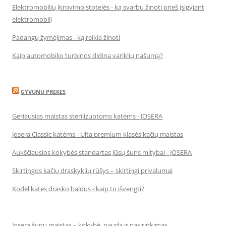
Elektromobilių įkrovimo stotelės - ką svarbu žinoti prieš įsigyjant
elektromobilį
Padangų žymėjimas - ką reikia žinoti
Kaip automobilio turbinos didina variklių našumą?
GYVUNU PREKES
Geriausias maistas sterilizuotoms katėms - JOSERA
Josera Classic katėms - Ulta premium klasės kačių maistas
Aukščiausios kokybės standartas Jūsų šuns mitybai - JOSERA
Skirtingos kačių draskyklių rūšys – skirtingi privalumai
Kodėl katės drasko baldus - kaip to išvengti?
Josera šunų maistas – kokybė, nauda ir pasirinkimas