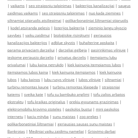
|
vaikams
|
seo straipsniu talpinimas
|
bakterijos kanalizacijai
|
saugus
zaidimas vaikams
|
seo straipsniu talpinimas
|
nuo kada ziemines
|
siltnamiai stipruolis atsiliepimai
|
polikarbonatiniai šiltnamiai stipruolis
|
kodel atsiranda pelesis
|
listerijos bakterija
|
zieminio langu skyscio
savybes
|
vaiku zaidimui
|
bioloģiskie risinājumi
|
geriausios
kanalizacijos bakterijos
|
adblue skystis
|
buhalterine apskaita
|
parama privaciam darzeliui
|
darzeliai gelbeja
|
pasirinkimas vilniuje
|
ieskome geriausio darzelio
|
privatus darzelis
|
itempiamu lubu
privalumai
|
lubu kaina netrukdo
|
kiek kainuoja itempiamos lubos
|
itempiamos lubos kaina
|
kiek kainuoja itempiamos
|
kiek kainuoja
lubos
|
lubu kainos
|
lubu rusys vilniuje
|
lubos vilniuje
|
siltnamiai
|
turbinu remontas kaune
|
turbinu remontas klaipeda
|
straipsniai
katems
|
sveika kate
|
tofu su bambuko anglimi
|
tofu zalios arbatos
ekstraktu
|
tofu kraikas originalus
|
prekiu gyvunams grazinimas
|
elektromobiliu krovimo stoteles
|
paskolos bustui
|
mini paskolos
internetu
|
kaciu mityba
|
sunu maistas
|
zoo prekes
|
polikarbonatiniai šiltnamiai
|
geriausias sausas sunu maistas
|
Bankrotas
|
Mediniai vaiku zaidimu nameliai
|
Griovimo darbai