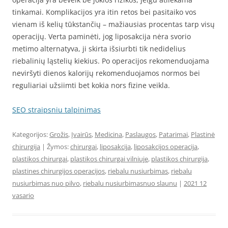
tinkamai. Komplikacijos yra itin retos bei pasitaiko vos
vienam iš kelių tūkstančių – mažiausias procentas tarp visų
operacijų. Verta paminėti, jog liposakcija nėra svorio
metimo alternatyva, ji skirta išsiurbti tik nedidelius
riebalinių ląstelių kiekius. Po operacijos rekomenduojama
neviršyti dienos kalorijų rekomenduojamos normos bei
reguliariai užsiimti bet kokia nors fizine veikla.
SEO straipsniu talpinimas
Kategorijos:
Grožis
,
Įvairūs
,
Medicina
,
Paslaugos
,
Patarimai
,
Plastinė
chirurgija
| Žymos:
chirurgai
,
liposakcija
,
liposakcijos operacija
,
plastikos chirurgai
,
plastikos chirurgai vilniuje
,
plastikos chirurgija
,
plastines chirurgijos operacijos
,
riebalu nusiurbimas
,
riebalu
nusiurbimas nuo pilvo
,
riebalu nusiurbimasnuo slaunu
|
2021 12
vasario