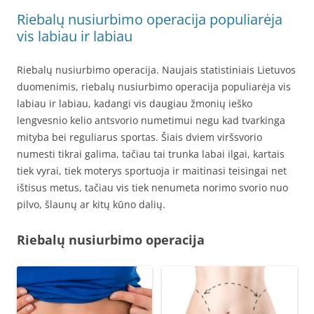
Riebalų nusiurbimo operacija populiarėja
vis labiau ir labiau
Riebalų nusiurbimo operacija. Naujais statistiniais Lietuvos
duomenimis, riebalų nusiurbimo operacija populiarėja vis
labiau ir labiau, kadangi vis daugiau žmonių ieško
lengvesnio kelio antsvorio numetimui negu kad tvarkinga
mityba bei reguliarus sportas. Šiais dviem viršsvorio
numesti tikrai galima, tačiau tai trunka labai ilgai, kartais
tiek vyrai, tiek moterys sportuoja ir maitinasi teisingai net
ištisus metus, tačiau vis tiek nenumeta norimo svorio nuo
pilvo, šlaunų ar kitų kūno dalių.
Riebalų nusiurbimo operacija