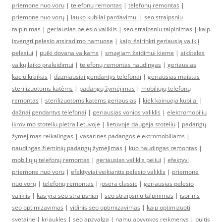
priemone nuo voru
|
telefonų remontas
|
telefonų remontas
|
priemonė nuo vorų
|
lauko kubilai pardavimui
|
seo straipsniu
talpinimas
|
geriausias pelėsio valiklis
|
seo straipsniu talpinimas
|
kaip
isvengti pelesio atsiradimo namuose
|
kaip išsirinkti geriausią valiklį
pelėsiui
|
puiki dovana vaikams
|
smagiam žaidimui kieme
|
aikštelės
vaikų laiko praleidimui
|
telefonų remontas naudingas
|
geriausias
kaciu kraikas
|
dazniausiai gendantys telefonai
|
geriausias maistas
sterilizuotoms katėms
|
padangų žymėjimas
|
mobiliųjų telefonų
remontas
|
sterilizuotoms katėms geriausias
|
kiek kainuoja kubilai
|
dažnai gendantys telefonai
|
geriausias vonios valiklis
|
elektromobiliu
ikrovimo stoteliu pletra lietuvoje
|
lietuvoje daugeja stoteliu
|
padangų
žymėjimas reikalingas
|
vasarinės padangos elektromobiliams
|
naudingas žieminių padangų žymėjimas
|
kuo naudingas remontas
|
mobiliųjų telefonų remontas
|
geriausias valiklis peliui
|
efektyvi
priemone nuo voru
|
efektyviai veikiantis pelėsio valiklis
|
priemonė
nuo vorų
|
telefonų remontas
|
josera classic
|
geriausias pelesio
valiklis
|
kas yra seo straipsniai
|
seo straipsniu talpinimas
|
isorinis
seo optimizavimas
|
vidinis seo optimizavimas
|
kaip optimizuoti
svetaine
|
kriaukles
|
seo apzvalga
|
namu apyvokos reikmenys
|
buitis