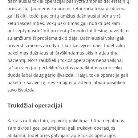
dažniausiai tokiai operacijai pasiryžta žmonės dėl estetinių
priežasčių. Jauniems žmonėms retai kada tokia problema
gali iškilti, todėl pacientų amžius dažniausiai būna virš
keturiasdešimties. Vokų užkritimas gali nutikti bet kam –
net septyniasdešimt procentų žmonių tai tiesiog paveldi, o
su amžiumi ši problema tik didėja. Dažniausiai vokai gali
priversti žmones atrodyti ir kur kas vyresniais, todėl vokų
pakėlimas dažniausiai išryškindamas akis ir atjaunina
pacientą. Nors raukšlelių tokios operacijos nepanaikina,
tačiau vien jau perteklinės odos panaikinimas nuo vokų
duoda labai daug gėrio išvaizdai. Taigi, tokia operacija gali
pakelti ir savivertę, nes žmogus pradeda labiau pasitikėti
savo išvaizda.
Trukdžiai operacijai
Kartais nutinka taip, jog vokų pakėlimas būna negalimas.
Tam tikros ligos, paūmėjimai gali trukdyti operacijos
atlikimui, todėl prieš galvojant apie tokios operacijos