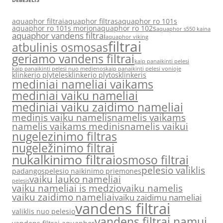
aquaphor filtrai
aquaphor filtras
aquaphor ro 101s
aquaphor ro 101s morion
aquaphor ro 102s
aquaphor s550 kaina
aquaphor vandens filtrai
aquaphor viking
filtrai
atbulinis osmosas
geriamo vandens filtrai
kaip panaikinti pelesi
kaip panaikinti pelesi nuo medienos
kaip panaikinti pelesi vonioje
klinkerio plyteles
klinkerio plytos
klinkeris
mediniai nameliai vaikams
mediniai vaiku nameliai
mediniai vaiku zaidimo nameliai
medinis vaiku namelis
namelis vaikams
namelis vaikams medinis
namelis vaikui
nugelezinimo filtras
nugeležinimo filtrai
nukalkinimo filtrai
osmoso filtrai
pelesio valiklis
padangos
pelesio naikinimo priemones
vaiku lauko nameliai
pelesis
vaiku nameliai is medzio
vaiku namelis
vaiku zaidimo nameliai
vaiku zaidimu nameliai
vandens filtrai
valiklis nuo pelesio
vandens filtrai namui