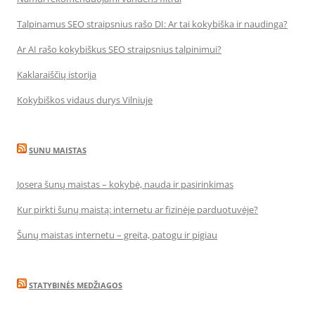
Talpinamus SEO straipsnius rašo DI: Ar tai kokybiška ir naudinga?
Ar AI rašo kokybiškus SEO straipsnius talpinimui?
Kaklaraiščių istorija
Kokybiškos vidaus durys Vilniuje
SUNU MAISTAS
Josera šunų maistas – kokybė, nauda ir pasirinkimas
Kur pirkti šunų maistą: internetu ar fizinėje parduotuvėje?
Šunų maistas internetu – greita, patogu ir pigiau
STATYBINĖS MEDŽIAGOS