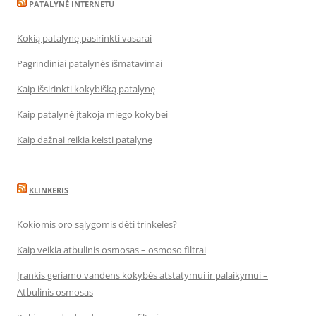
PATALYNĖ INTERNETU
Kokią patalynę pasirinkti vasarai
Pagrindiniai patalynės išmatavimai
Kaip išsirinkti kokybišką patalynę
Kaip patalynė įtakoja miego kokybei
Kaip dažnai reikia keisti patalynę
KLINKERIS
Kokiomis oro sąlygomis dėti trinkeles?
Kaip veikia atbulinis osmosas – osmoso filtrai
Įrankis geriamo vandens kokybės atstatymui ir palaikymui –
Atbulinis osmosas