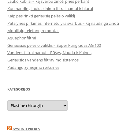
Lauko kubilai – ką svarbu žinoti prieš perkant
Kuo naudingi nukalkinimo filtrai namui ir biurui
Kaip pasirinkti geriausią pelėsio valiklį
Patalynės pirkimas internetu yra svarbus – ką naudinga žinoti
Mobiliųjų telefonų remontas
Aquaphor filtrai
Geriausias pelėsio valiklis – Super Fungicidas AG 100
Vandens filtrai namui – Rūšys, Nauda ir Kainos
Geriausios vandens filtravimo sistemos
Padangų žymėjimo reikšmės
KATEGORIJOS
Kategorijos
GYVUNU PREKES