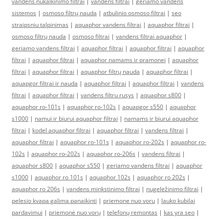
vandens nukalkinimo filtrai
|
vandens filtrai
|
geriamo vandens
sistemos
|
osmoso filtrų nauda
|
atbulinio osmoso filtrai
|
seo
straipsniu talpinimas
|
aquaphor vandens filtrai
|
aquaphor filtrai
|
osmoso filtrų nauda
|
osmoso filtrai
|
vandens filtrai aquaphor
|
geriamo vandens filtrai
|
aquaphor filtrai
|
aquaphor filtrai
|
aquaphor
filtrai
|
aquaphor filtrai
|
aquaphor namams ir pramonei
|
aquaphor
filtrai
|
aquaphor filtrai
|
aquaphor filtrų nauda
|
aquaphor filtrai
|
aquapgor filtrai ir nauda
|
aquaphor filtrai
|
aquaphor filtrai
|
vandens
filtrai
|
aquaphor filtrai
|
vandens filtru rusys
|
aquaphor s800
|
aquaphor ro-101s
|
aquaphor ro-102s
|
aquapgor s550
|
aquaphor
s1000
|
namui ir biurui aquaphor filtrai
|
namams ir biurui aquaphor
filtrai
|
kodel aquaphor filtrai
|
aquaphor filtrai
|
vandens filtrai
|
aquaphor filtrai
|
aquaphor ro-101s
|
aquaphor ro-202s
|
aquaphor ro-
102s
|
aquaphor ro-202s
|
aquaphor ro-206s
|
vandens filtrai
|
aquaphor s800
|
aquaphor s550
|
geriamo vandens filtrai
|
aquaphor
s1000
|
aquaphor ro 101s
|
aquaphor 102s
|
aquaphor ro 202s
|
aquaphor ro 206s
|
vandens minkstinimo filtrai
|
nugeležinimo filtrai
|
pelesio kvapa galima panaikinti
|
priemone nuo voru
|
lauko kubilai
pardavimui
|
priemonė nuo vorų
|
telefonų remontas
|
kas yra seo
|