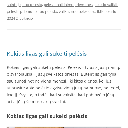
spintoje
,
nuo pelesio
,
pelesio naikinimo priemones
,
pelesio valiklis
,
pelesis
,
priemone nuo pelesio
,
valiklis nuo pelesio
,
valiklis pelesiui
|
2024 2 lapkričio
Kokias ligas gali sukelti pelėsis
Kokias ligas gali sukelti pelėsis. Pelėsis – tylusis jūsų namų,
o svarbiausia – jūsų sveikatos priešas. Būtent jis gali tyliai
sau tūnoti net ne vieną mėnesį, iki kitos dienos, kol jūs
suprasite apie pelėsio egzistavimą jūsų namuose, ne todėl,
kad jį išvysite, o todėl, kad suvoksite, kad pablogėjo jūsų
arba jūsų šeimos narių sveikata.
Kokias ligas gali sukelti pelėsis