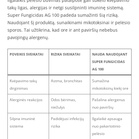
Ilgalaikis pelėsio buvimas patalpose gali sukelti kvėpavimo
takų ligas, alergijas ir netgi susilpninti imuninę sistemą.
Super Fungicidas AG 100 padeda sumažinti šią riziką.
Naudojant šį produktą, sunaikinami mikotoksinai ir pelėsio
sporos. Tai užtikrina, kad ore ir ant paviršių nebebus
pavojingų alergenų.
POVEIKIS SVEIKATAI
RIZIKA SVEIKATAI
NAUDA NAUDOJANT
SUPER FUNGICIDAS
AG 100
Kvėpavimo takų
Astma, bronchitas
Sumažina
dirginimas
mikotoksinų kiekį ore
Alerginės reakcijos
Odos bėrimas,
Pašalina alergenus
niežulys
nuo paviršių
Silpna imuninė
Padidėjusi infekcijų
Ilgalaikė apsauga
sistema
rizika
nuo pakartotinio
pelėsio