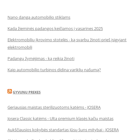
Nano danga automobilio stiklams
Kada žieminės padangos keičiamos į vasarines 2025
Elektromobilių įkrovimo stotelės - ką svarbu žinoti prieš įsigyjant
elektromobilį
Padangų žymėjimas - ką reikia žinoti
Kaip automobilio turbinos didina variklių našumą?
GYVUNU PREKES
Geriausias maistas sterilizuotoms katėms - JOSERA
Josera Classic katėms - Ulta premium klasės kačių maistas
Aukščiausios kokybės standartas Jūsų šuns mitybai - JOSERA