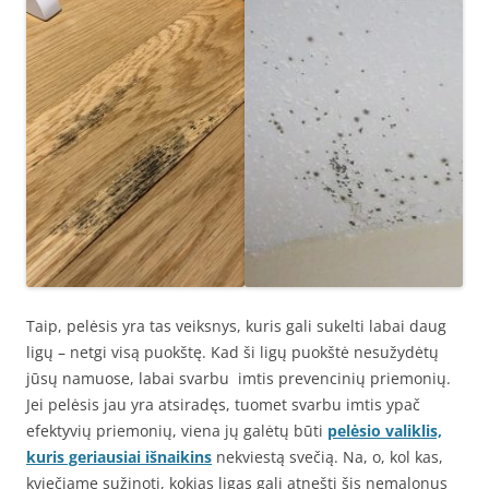
Taip, pelėsis yra tas veiksnys, kuris gali sukelti labai daug
ligų – netgi visą puokštę. Kad ši ligų puokštė nesužydėtų
jūsų namuose, labai svarbu imtis prevencinių priemonių.
Jei pelėsis jau yra atsiradęs, tuomet svarbu imtis ypač
efektyvių priemonių, viena jų galėtų būti
pelėsio valiklis,
kuris geriausiai išnaikins
nekviestą svečią. Na, o, kol kas,
kviečiame sužinoti, kokias ligas gali atnešti šis nemalonus