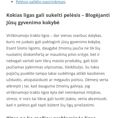
Pelėsio valiklio pasirinkimas
;
Kokias ligas gali sukelti pelėsis – Blogėjanti
Jūsų gyvenimo kokybė
Virškinamojo trakto ligos – dar vienas svarbus dalykas,
kuris ne juokais gali pabloginti jūsų gyvenimo kokybę.
Esant šioms ligoms, daugybė žmonių jaučia ne tik šių
nuolatinį diskomfortą ar maudimą pilvo srityje, bet ir
nebegali vartoti tam tikrų maisto produktų, gali būti
jaučiamas pykinimas silpnumas, šleikštulys. Su tokia
pojūčių puokšte tampa labai sudėtinga atlikti kasdienes
užduotis, atsipalaiduoti ar mėgautis poilsiu. Dėmesį verta
atkreipti į tai, kad dauguma žmonių galvoja, jog
virškinamojo trakto ligos kyla dėl netinkamos mitybos,
streso. Ir nors tai tikrai gali turėti įtakos, verta akcentuoti,
kad ir pelėsis gali tapti būtent šių ligų priežastimi.