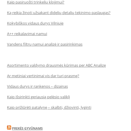
Kaip pasiruošti trinkelių klojimui?
Ką reikia žinoti užsakant didelių detalių tekinimo paslaugas?
Kokybiškos vidaus durys Vilniuje
A++ reikalavimai namui
Vandens filtrų namui analizė ir pasirinkimas
Asortimento valdymo drausmės kūrimas per ABC Analizę
Ar metiniai vertinimai vis dar turi prasmę?
Vidaus durys ir rankenos – dizainas
Kaip išsirinkti geriausią pelėsio valiklį
Kaip prižiūrėti patalynę – skalbti, džiovinti, lyginti
PREKĖS GYVŪNAMS