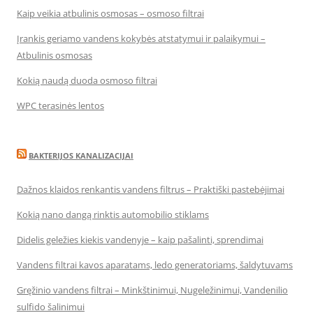
Kaip veikia atbulinis osmosas – osmoso filtrai
Įrankis geriamo vandens kokybės atstatymui ir palaikymui –
Atbulinis osmosas
Kokią naudą duoda osmoso filtrai
WPC terasinės lentos
BAKTERIJOS KANALIZACIJAI
Dažnos klaidos renkantis vandens filtrus – Praktiški pastebėjimai
Kokią nano dangą rinktis automobilio stiklams
Didelis geležies kiekis vandenyje – kaip pašalinti, sprendimai
Vandens filtrai kavos aparatams, ledo generatoriams, šaldytuvams
Gręžinio vandens filtrai – Minkštinimui, Nugeležinimui, Vandenilio
sulfido šalinimui