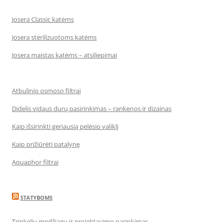
Josera Classic katėms
Josera sterilizuotoms katėms
Josera maistas katėms – atsiliepimai
Atbulinio osmoso filtrai
Didelis vidaus durų pasirinkimas – rankenos ir dizainas
Kaip išsirinkti geriausią pelėsio valiklį
Kaip prižiūrėti patalynę
Aquaphor filtrai
STATYBOMS
Trinkelių medžiagų ir projektavimo parinkimas