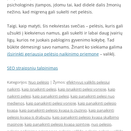
psichologinės įtampos, įdomu tai, kad didelė dalis žmonių
nežino, kad migreną gali sukelti net pelėsis.
Taigi, kaip matyti, šis nekviestas svečias – pelėsis, kuris gali
užsukti į kiekvienus namus, gali sukelti ir labai daug įvairių
ligų, kurios ne juokais pablogins gyvenimo kokybę. Tad
būkite dėmesingi savo namams. Žinant ko siekiama galima
išsirinkti geriausią pelėsio naikinimo priemonę
– valiklį.
SEO straipsnių talpinimas
Kategorijos:
Nuo pelėsio
| Žymos:
efektyvus valiklis pelesiui
naikinti
,
kaip isnaikinti pelesi
,
kaip isnaikinti pelesi vonioje
,
kaip
naikinti pelesi
,
kaip panaikinti pelesi
,
kaip panaikinti pelesi nuo
medienos
,
kaip panaikinti pelesi vonioje
,
kaip panaikinti pelesio
kvapa
,
kaip panaikinti pelesio kvapa is ciuzinio
,
kaip panaikinti
pelesio kvapa is drabuziu
,
kaip panaikinti pelesio kvapa skalbimo
masinoje
,
kaip panaikinti pelesio kvapa spintoje
,
nuo pelesio
,