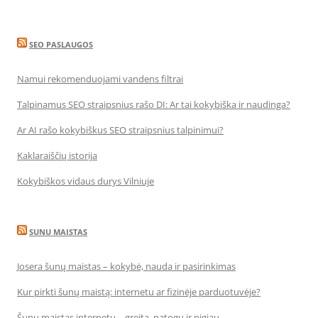
SEO PASLAUGOS
Namui rekomenduojami vandens filtrai
Talpinamus SEO straipsnius rašo DI: Ar tai kokybiška ir naudinga?
Ar AI rašo kokybiškus SEO straipsnius talpinimui?
Kaklaraiščių istorija
Kokybiškos vidaus durys Vilniuje
SUNU MAISTAS
Josera šunų maistas – kokybė, nauda ir pasirinkimas
Kur pirkti šunų maistą: internetu ar fizinėje parduotuvėje?
Šunų maistas internetu – greita, patogu ir pigiau