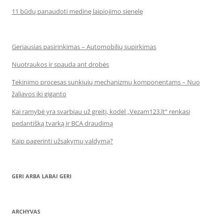
11 būdų panaudoti medinę laipiojimo sienelę
Geriausias pasirinkimas – Automobilių supirkimas
Nuotraukos ir spauda ant drobės
Tekinimo procesas sunkiųjų mechanizmų komponentams – Nuo
žaliavos iki giganto
Kai ramybė yra svarbiau už greitį, kodėl „Vezam123.lt“ renkasi
pedantišką tvarką ir BCA draudimą
Kaip pagerinti užsakymų valdymą?
GERI ARBA LABAI GERI
ARCHYVAS