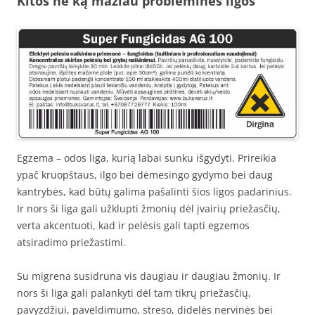
Kitos ne ką mažiau probleminės ligos
Egzema – odos liga, kurią labai sunku išgydyti. Prireikia
ypač kruopštaus, ilgo bei dėmesingo gydymo bei daug
kantrybės, kad būtų galima pašalinti šios ligos padarinius.
Ir nors ši liga gali užklupti žmonių dėl įvairių priežasčių,
verta akcentuoti, kad ir pelėsis gali tapti egzemos
atsiradimo priežastimi.
Su migrena susidruna vis daugiau ir daugiau žmonių. Ir
nors ši liga gali palankyti dėl tam tikrų priežasčių,
pavyzdžiui, paveldimumo, streso, didelės nervinės bei