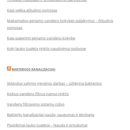
Kaip veikia atbulinis osmosas
Maksimalios geriamo vandens kokybės palaikymui – Atbulinis
osmosas
Kaip pagerinti geriamo vandens kokybę
Kokį lauko tualetą rinktis naudojimui soduose
BAKTERIJOS KANALIZACIJAI
Sklandus valymo įrenginių darbas – užtikrina bakterijos
Kokius vandens filtrus namui rinktis
Vandens filtravimo sistemų rūšys
Bakterijų kanalizacijai nauda, saugumas ir ekologija
Plastikiniai lauko tualetai – Nauda ir privalumai