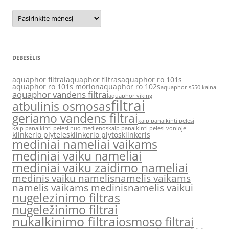
Archyvas
DEBESĖLIS
aquaphor filtrai
aquaphor filtras
aquaphor ro 101s
aquaphor ro 101s morion
aquaphor ro 102s
aquaphor s550 kaina
aquaphor vandens filtrai
aquaphor viking
filtrai
atbulinis osmosas
geriamo vandens filtrai
kaip panaikinti pelesi
kaip panaikinti pelesi nuo medienos
kaip panaikinti pelesi vonioje
klinkerio plyteles
klinkerio plytos
klinkeris
mediniai nameliai vaikams
mediniai vaiku nameliai
mediniai vaiku zaidimo nameliai
medinis vaiku namelis
namelis vaikams
namelis vaikams medinis
namelis vaikui
nugelezinimo filtras
nugeležinimo filtrai
nukalkinimo filtrai
osmoso filtrai