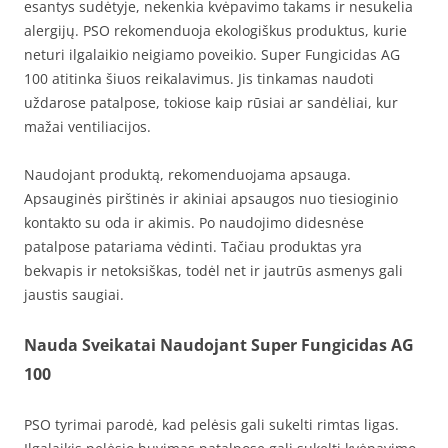
esantys sudėtyje, nekenkia kvėpavimo takams ir nesukelia
alergijų. PSO rekomenduoja ekologiškus produktus, kurie
neturi ilgalaikio neigiamo poveikio. Super Fungicidas AG
100 atitinka šiuos reikalavimus. Jis tinkamas naudoti
uždarose patalpose, tokiose kaip rūsiai ar sandėliai, kur
mažai ventiliacijos.
Naudojant produktą, rekomenduojama apsauga.
Apsauginės pirštinės ir akiniai apsaugos nuo tiesioginio
kontakto su oda ir akimis. Po naudojimo didesnėse
patalpose patariama vėdinti. Tačiau produktas yra
bekvapis ir netoksiškas, todėl net ir jautrūs asmenys gali
jaustis saugiai.
Nauda Sveikatai Naudojant Super Fungicidas AG
100
PSO tyrimai parodė, kad pelėsis gali sukelti rimtas ligas.