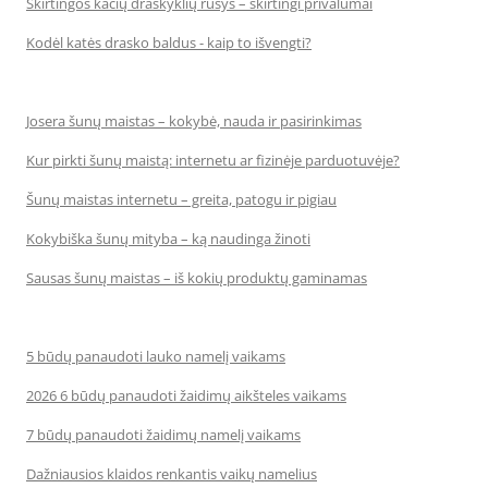
Skirtingos kačių draskyklių rūšys – skirtingi privalumai
Kodėl katės drasko baldus - kaip to išvengti?
Josera šunų maistas – kokybė, nauda ir pasirinkimas
Kur pirkti šunų maistą: internetu ar fizinėje parduotuvėje?
Šunų maistas internetu – greita, patogu ir pigiau
Kokybiška šunų mityba – ką naudinga žinoti
Sausas šunų maistas – iš kokių produktų gaminamas
5 būdų panaudoti lauko namelį vaikams
2026 6 būdų panaudoti žaidimų aikšteles vaikams
7 būdų panaudoti žaidimų namelį vaikams
Dažniausios klaidos renkantis vaikų namelius