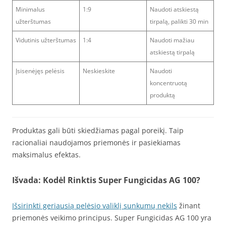
Minimalus
1:9
Naudoti atskiestą
užterštumas
tirpalą, palikti 30 min
Vidutinis užterštumas
1:4
Naudoti mažiau
atskiestą tirpalą
Įsisenėjęs pelėsis
Neskieskite
Naudoti
koncentruotą
produktą
Produktas gali būti skiedžiamas pagal poreikį. Taip
racionaliai naudojamos priemonės ir pasiekiamas
maksimalus efektas.
Išvada: Kodėl Rinktis Super Fungicidas AG 100?
Išsirinkti geriausią pelėsio valiklį sunkumų nekils
žinant
priemonės veikimo principus. Super Fungicidas AG 100 yra