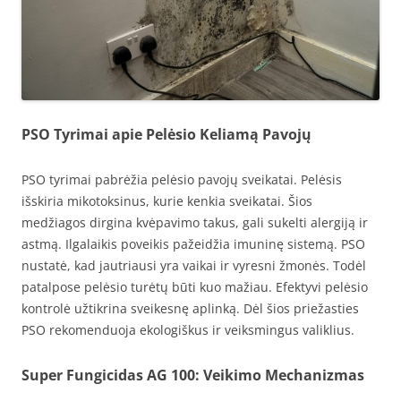
PSO Tyrimai apie Pelėsio Keliamą Pavojų
PSO tyrimai pabrėžia pelėsio pavojų sveikatai. Pelėsis
išskiria mikotoksinus, kurie kenkia sveikatai. Šios
medžiagos dirgina kvėpavimo takus, gali sukelti alergiją ir
astmą. Ilgalaikis poveikis pažeidžia imuninę sistemą. PSO
nustatė, kad jautriausi yra vaikai ir vyresni žmonės. Todėl
patalpose pelėsio turėtų būti kuo mažiau. Efektyvi pelėsio
kontrolė užtikrina sveikesnę aplinką. Dėl šios priežasties
PSO rekomenduoja ekologiškus ir veiksmingus valiklius.
Super Fungicidas AG 100: Veikimo Mechanizmas