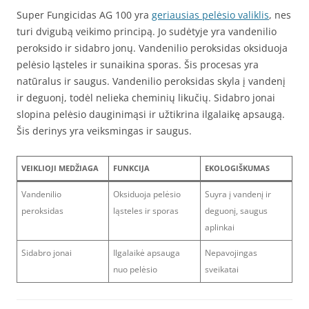
Super Fungicidas AG 100 yra
geriausias pelėsio valiklis
, nes
turi dvigubą veikimo principą. Jo sudėtyje yra vandenilio
peroksido ir sidabro jonų. Vandenilio peroksidas oksiduoja
pelėsio ląsteles ir sunaikina sporas. Šis procesas yra
natūralus ir saugus. Vandenilio peroksidas skyla į vandenį
ir deguonį, todėl nelieka cheminių likučių. Sidabro jonai
slopina pelėsio dauginimąsi ir užtikrina ilgalaikę apsaugą.
Šis derinys yra veiksmingas ir saugus.
VEIKLIOJI MEDŽIAGA
FUNKCIJA
EKOLOGIŠKUMAS
Vandenilio
Oksiduoja pelėsio
Suyra į vandenį ir
peroksidas
ląsteles ir sporas
deguonį, saugus
aplinkai
Sidabro jonai
Ilgalaikė apsauga
Nepavojingas
nuo pelėsio
sveikatai