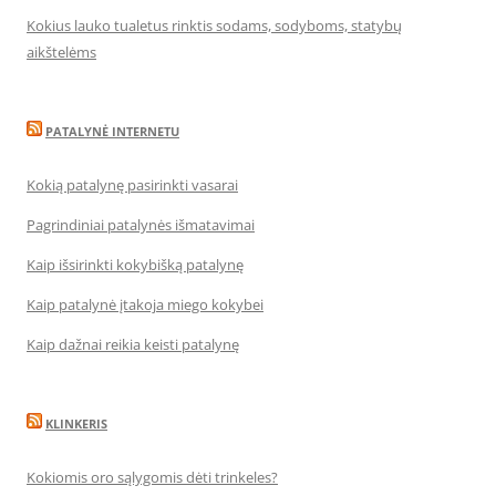
Kokius lauko tualetus rinktis sodams, sodyboms, statybų
aikštelėms
PATALYNĖ INTERNETU
Kokią patalynę pasirinkti vasarai
Pagrindiniai patalynės išmatavimai
Kaip išsirinkti kokybišką patalynę
Kaip patalynė įtakoja miego kokybei
Kaip dažnai reikia keisti patalynę
KLINKERIS
Kokiomis oro sąlygomis dėti trinkeles?