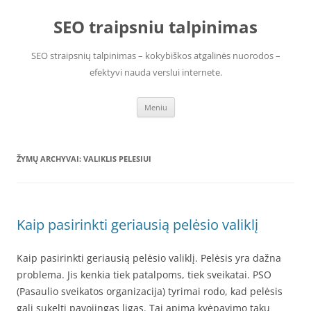
Pereiti
prie
SEO traipsniu talpinimas
turinio
SEO straipsnių talpinimas – kokybiškos atgalinės nuorodos –
efektyvi nauda verslui internete.
Meniu
ŽYMŲ ARCHYVAI:
VALIKLIS PELESIUI
Kaip pasirinkti geriausią pelėsio valiklį
Kaip pasirinkti geriausią pelėsio valiklį. Pelėsis yra dažna
problema. Jis kenkia tiek patalpoms, tiek sveikatai. PSO
(Pasaulio sveikatos organizacija) tyrimai rodo, kad pelėsis
gali sukelti pavojingas ligas. Tai apima kvėpavimo takų