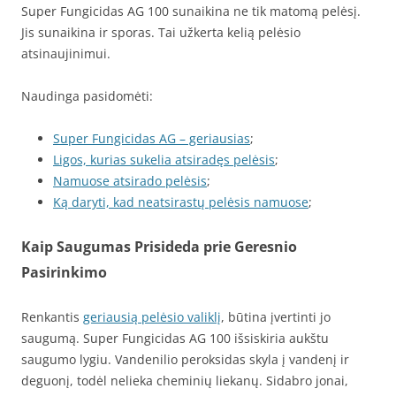
Super Fungicidas AG 100 sunaikina ne tik matomą pelėsį.
Jis sunaikina ir sporas. Tai užkerta kelią pelėsio
atsinaujinimui.
Naudinga pasidomėti:
Super Fungicidas AG – geriausias
;
Ligos, kurias sukelia atsiradęs pelėsis
;
Namuose atsirado pelėsis
;
Ką daryti, kad neatsirastų pelėsis namuose
;
Kaip Saugumas Prisideda prie Geresnio
Pasirinkimo
Renkantis
geriausią pelėsio valiklį
, būtina įvertinti jo
saugumą. Super Fungicidas AG 100 išsiskiria aukštu
saugumo lygiu. Vandenilio peroksidas skyla į vandenį ir
deguonį, todėl nelieka cheminių liekanų. Sidabro jonai,