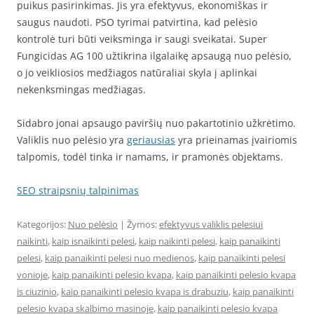
puikus pasirinkimas. Jis yra efektyvus, ekonomiškas ir
saugus naudoti. PSO tyrimai patvirtina, kad pelėsio
kontrolė turi būti veiksminga ir saugi sveikatai. Super
Fungicidas AG 100 užtikrina ilgalaikę apsaugą nuo pelėsio,
o jo veikliosios medžiagos natūraliai skyla į aplinkai
nekenksmingas medžiagas.
Sidabro jonai apsaugo paviršių nuo pakartotinio užkrėtimo.
Valiklis nuo pelėsio yra
geriausias
yra prieinamas įvairiomis
talpomis, todėl tinka ir namams, ir pramonės objektams.
SEO straipsnių talpinimas
Kategorijos:
Nuo pelėsio
| Žymos:
efektyvus valiklis pelesiui
naikinti
,
kaip isnaikinti pelesi
,
kaip naikinti pelesi
,
kaip panaikinti
pelesi
,
kaip panaikinti pelesi nuo medienos
,
kaip panaikinti pelesi
vonioje
,
kaip panaikinti pelesio kvapa
,
kaip panaikinti pelesio kvapa
is ciuzinio
,
kaip panaikinti pelesio kvapa is drabuziu
,
kaip panaikinti
pelesio kvapa skalbimo masinoje
,
kaip panaikinti pelesio kvapa