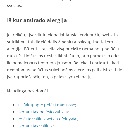
svečias.
Iš kur atsirado alergija
Jei reikėtų įvardintų vieną labiausiai erzinančių sveikatos
sutrikimų, tai didelė dalis žmonių atsakytų, kad tai yra
alergija. Būtent ji sukelia visą puokštę nemalonių pojūčių
nuo užsikimšusios nosies iki niežulio, nuo paradusio odos
iki nemalonaus tempimo jausmo. Belieka tik pridurti, kad
nemalonius pojūčius sukeliančios alergijos gali atsirasti dėl
įvairių priežasčių, na, o pelėsis yra viena jų.
Naudinga pasidomėti:
10 faktų apie pelėsį namuose
;
Geriausias pelėsio valiklis
;
Pelėsio valiklis veikia efektyviai
;
Geriausias valiklis
;