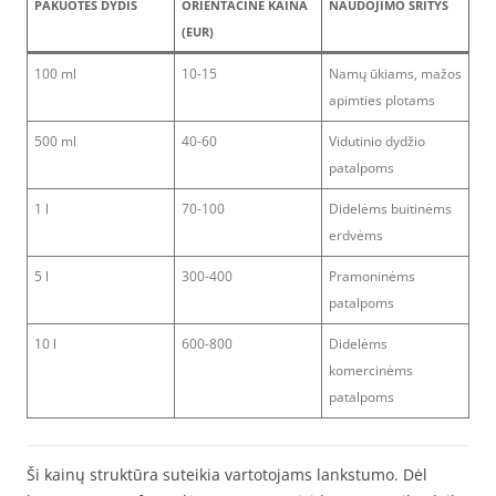
PAKUOTĖS DYDIS
ORIENTACINĖ KAINA
NAUDOJIMO SRITYS
(EUR)
100 ml
10-15
Namų ūkiams, mažos
apimties plotams
500 ml
40-60
Vidutinio dydžio
patalpoms
1 l
70-100
Didelėms buitinėms
erdvėms
5 l
300-400
Pramoninėms
patalpoms
10 l
600-800
Didelėms
komercinėms
patalpoms
Ši kainų struktūra suteikia vartotojams lankstumo. Dėl