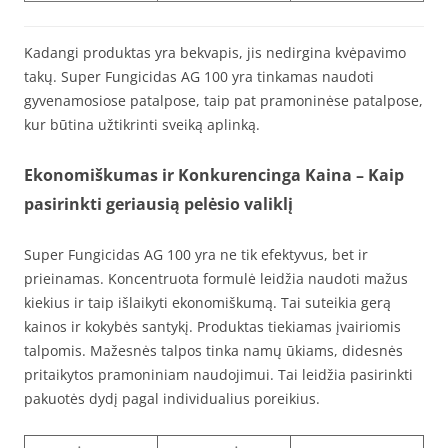
Kadangi produktas yra bekvapis, jis nedirgina kvėpavimo
takų. Super Fungicidas AG 100 yra tinkamas naudoti
gyvenamosiose patalpose, taip pat pramoninėse patalpose,
kur būtina užtikrinti sveiką aplinką.
Ekonomiškumas ir Konkurencinga Kaina – Kaip
pasirinkti geriausią pelėsio valiklį
Super Fungicidas AG 100 yra ne tik efektyvus, bet ir
prieinamas. Koncentruota formulė leidžia naudoti mažus
kiekius ir taip išlaikyti ekonomiškumą. Tai suteikia gerą
kainos ir kokybės santykį. Produktas tiekiamas įvairiomis
talpomis. Mažesnės talpos tinka namų ūkiams, didesnės
pritaikytos pramoniniam naudojimui. Tai leidžia pasirinkti
pakuotės dydį pagal individualius poreikius.