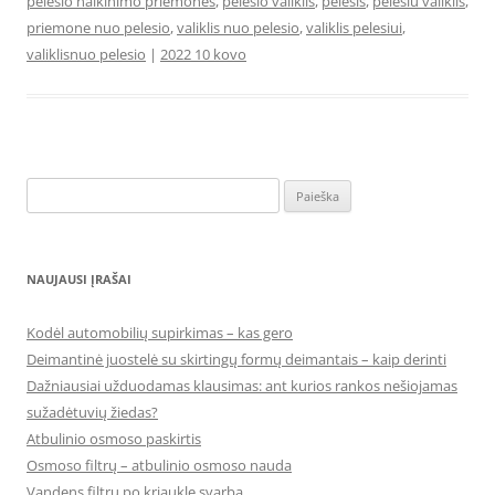
pelesio naikinimo priemones
,
pelesio valiklis
,
pelesis
,
pelesiu valiklis
,
priemone nuo pelesio
,
valiklis nuo pelesio
,
valiklis pelesiui
,
valiklisnuo pelesio
|
2022 10 kovo
Ieškoti:
NAUJAUSI ĮRAŠAI
Kodėl automobilių supirkimas – kas gero
Deimantinė juostelė su skirtingų formų deimantais – kaip derinti
Dažniausiai užduodamas klausimas: ant kurios rankos nešiojamas
sužadėtuvių žiedas?
Atbulinio osmoso paskirtis
Osmoso filtrų – atbulinio osmoso nauda
Vandens filtrų po kriaukle svarba