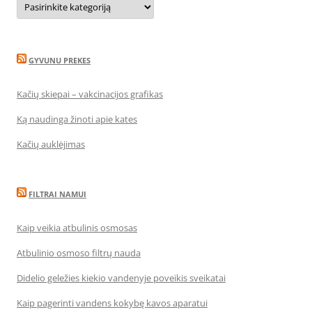
GYVUNU PREKES
Kačių skiepai – vakcinacijos grafikas
Ką naudinga žinoti apie kates
Kačių auklėjimas
FILTRAI NAMUI
Kaip veikia atbulinis osmosas
Atbulinio osmoso filtrų nauda
Didelio geležies kiekio vandenyje poveikis sveikatai
Kaip pagerinti vandens kokybę kavos aparatui