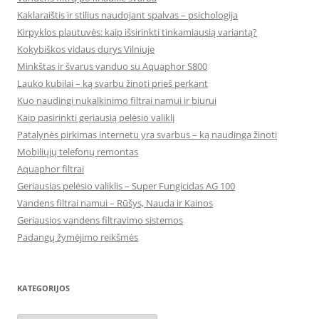
Kaklaraištis ir stilius naudojant spalvas – psichologija
Kirpyklos plautuvės: kaip išsirinkti tinkamiausią variantą?
Kokybiškos vidaus durys Vilniuje
Minkštas ir švarus vanduo su Aquaphor S800
Lauko kubilai – ką svarbu žinoti prieš perkant
Kuo naudingi nukalkinimo filtrai namui ir biurui
Kaip pasirinkti geriausią pelėsio valiklį
Patalynės pirkimas internetu yra svarbus – ką naudinga žinoti
Mobiliųjų telefonų remontas
Aquaphor filtrai
Geriausias pelėsio valiklis – Super Fungicidas AG 100
Vandens filtrai namui – Rūšys, Nauda ir Kainos
Geriausios vandens filtravimo sistemos
Padangų žymėjimo reikšmės
KATEGORIJOS
Kategorijos