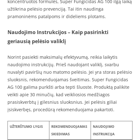
koncentruotos formulės, Super Fungicidas AG 100 ilgą laiką
užtikrina pelėsio prevenciją. Tai itin naudinga
pramoninėms patalpoms ir dideliems plotams.
Naudojimo Instrukcijos – Kaip pasirinkti
geriausią pelėsio valiklį
Norint pasiekti maksimalų efektyvumą, reikia laikytis
naudojimo instrukcijų. Prieš naudojant valiklį, svarbu
nuvalyti paviršių nuo matomo pelėsio. Jei yra storas pelėsio
sluoksnis, rekomenduojamas šveitimas. Super Fungicidas
AG 100 galima purkšti arba tepti šluoste. Produktą palikite
veikti apie 30 minučių, kad veikliosios medžiagos
prasiskverbtų į gilesnius sluoksnius. Jei pelėsis giliai
įsiskverbęs, procedūrą rekomenduojama pakartoti.
UŽTERŠTUMO LYGIS
REKOMENDUOJAMAS
NAUDOJIMO
SKIEDIMAS
INSTRUKCIJA