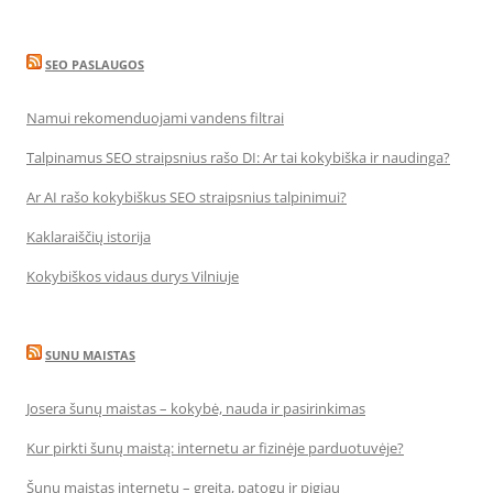
SEO PASLAUGOS
Namui rekomenduojami vandens filtrai
Talpinamus SEO straipsnius rašo DI: Ar tai kokybiška ir naudinga?
Ar AI rašo kokybiškus SEO straipsnius talpinimui?
Kaklaraiščių istorija
Kokybiškos vidaus durys Vilniuje
SUNU MAISTAS
Josera šunų maistas – kokybė, nauda ir pasirinkimas
Kur pirkti šunų maistą: internetu ar fizinėje parduotuvėje?
Šunų maistas internetu – greita, patogu ir pigiau