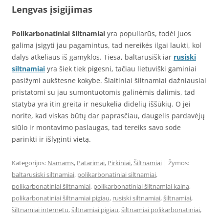
Lengvas įsigijimas
Polikarbonatiniai šiltnamiai
yra populiarūs, todėl juos
galima įsigyti jau pagamintus, tad nereikės ilgai laukti, kol
dalys atkeliaus iš gamyklos. Tiesa, baltarusišk iar
rusiski
siltnamiai
yra šiek tiek pigesni, tačiau lietuviški gaminiai
pasižymi aukštesne kokybe. Šlaitiniai šiltnamiai dažniausiai
pristatomi su jau sumontuotomis galinėmis dalimis, tad
statyba yra itin greita ir nesukelia didelių iššūkių. O jei
norite, kad viskas būtų dar paprasčiau, daugelis pardavėjų
siūlo ir montavimo paslaugas, tad tereiks savo sode
parinkti ir išlyginti vietą.
Kategorijos:
Namams
,
Patarimai
,
Pirkiniai
,
Šiltnamiai
| Žymos:
baltarusiski siltnamiai
,
polikarbonatiniai siltnamiai
,
polikarbonatiniai šiltnamiai
,
polikarbonatiniai šiltnamiai kaina
,
polikarbonatiniai šiltnamiai pigiau
,
rusiski siltnamiai
,
šiltnamiai
,
šiltnamiai internetu
,
šiltnamiai pigiau
,
šiltnamiai polikarbonatiniai
,