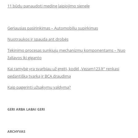
11 būdų panaudoti medinę laipiojimo sienelę
Geriausias pasirinkimas – Automobilių supirkimas
Nuotraukos ir spauda ant drobės
Tekinimo procesas sunkiųjų mechanizmų komponentams – Nuo
žaliavos iki giganto
Kai ramybė yra svarbiau už greitį, kodėl „Vezam123.lt“ renkasi
pedantišką tvarką ir BCA draudimą
Kaip pagerinti užsakymų valdymą?
GERI ARBA LABAI GERI
ARCHYVAS