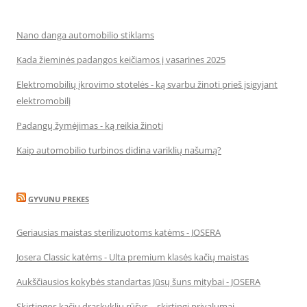
Nano danga automobilio stiklams
Kada žieminės padangos keičiamos į vasarines 2025
Elektromobilių įkrovimo stotelės - ką svarbu žinoti prieš įsigyjant
elektromobilį
Padangų žymėjimas - ką reikia žinoti
Kaip automobilio turbinos didina variklių našumą?
GYVUNU PREKES
Geriausias maistas sterilizuotoms katėms - JOSERA
Josera Classic katėms - Ulta premium klasės kačių maistas
Aukščiausios kokybės standartas Jūsų šuns mitybai - JOSERA
Skirtingos kačių draskyklių rūšys – skirtingi privalumai