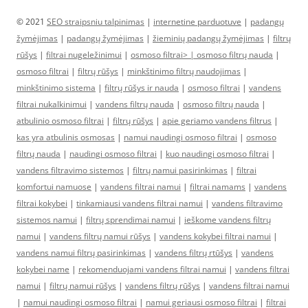
© 2021
SEO straipsniu talpinimas
|
internetine parduotuve
|
padangų
žymėjimas
|
padangų žymėjimas
|
žieminių padangų žymėjimas
|
filtrų
rūšys
|
filtrai nugeležinimui
|
osmoso filtrai> |
osmoso filtrų nauda
|
osmoso filtrai
|
filtrų rūšys
|
minkštinimo filtrų naudojimas
|
minkštinimo sistema
|
filtrų rūšys ir nauda
|
osmoso filtrai
|
vandens
filtrai nukalkinimui
|
vandens filtrų nauda
|
osmoso filtrų nauda
|
atbulinio osmoso filtrai
|
filtrų rūšys
|
apie geriamo vandens filtrus
|
kas yra atbulinis osmosas
|
namui naudingi osmoso filtrai
|
osmoso
filtrų nauda
|
naudingi osmoso filtrai
|
kuo naudingi osmoso filtrai
|
vandens filtravimo sistemos
|
filtrų namui pasirinkimas
|
filtrai
komfortui namuose
|
vandens filtrai namui
|
filtrai namams
|
vandens
filtrai kokybei
|
tinkamiausi vandens filtrai namui
|
vandens filtravimo
sistemos namui
|
filtrų sprendimai namui
|
ieškome vandens filtrų
namui
|
vandens filtrų namui rūšys
|
vandens kokybei filtrai namui
|
vandens namui filtrų pasirinkimas
|
vandens filtrų rtūšys
|
vandens
kokybei name
|
rekomenduojami vandens filtrai namui
|
vandens filtrai
namui
|
filtrų namui rūšys
|
vandens filtrų rūšys
|
vandens filtrai namui
|
namui naudingi osmoso filtrai
|
namui geriausi osmoso filtrai
|
filtrai