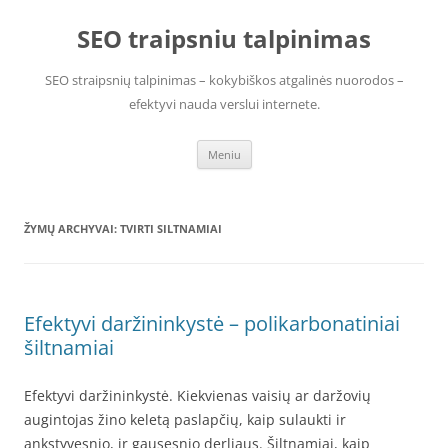
Pereiti
prie
SEO traipsniu talpinimas
turinio
SEO straipsnių talpinimas – kokybiškos atgalinės nuorodos –
efektyvi nauda verslui internete.
Meniu
ŽYMŲ ARCHYVAI:
TVIRTI SILTNAMIAI
Efektyvi daržininkystė – polikarbonatiniai
šiltnamiai
Efektyvi daržininkystė. Kiekvienas vaisių ar daržovių
augintojas žino keletą paslapčių, kaip sulaukti ir
ankstyvesnio, ir gausesnio derliaus. Šiltnamiai, kaip