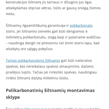
konstrukcijos šiltnamį jis tarnaus ir džiugins Jus ilgai,
atlaikydamas stiprias vėtras, liūtis ar gausų sniegą žiemos
metu.
Šiltnamių ilgaamžiškumą garantuoja ir
polikarbonato
storis. Jei šiltnamio sienelės gali būti dengiamos 4
milimetrų polikarbonatu, stogą kaip ir patariame aukščiau
– naudinga dengti ne plonesniu nei 6mm storio lapu, kad
atlaikytų oro sąlygų pokyčius.
Tvirtas polikarbonatinis šiltnamis
gali būti natūralios
spalvos, kas nereikalaus spalvos atnaujinimo, dažams
pradėjus luptis. Tačiau jei rinksitės spalvas, naudingiau
rinktis šiltnamį dažytą milteliniu būdu.
Polikarbonatinių šiltnamių montavimas
sklype