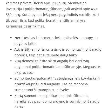
keitimas privers išleisti apie 700 eurų. Vienkartinė
investicija į polikarbonatinį šiltnamį gali atsieiti apie 450-
580 eurų. Sutaupymas lėšų nėra pagrindinis rodiklis, kuris
tik patvirtina, kad polikarbonatiniai šiltnamiai yra
geriausias pasirinkimas.
Nereikės kas kelis metus keisti plėvelės, sutaupysite
begales laiko;
Atkris šiltnamio išmontavimo ir sumontavimo iš naujo
poreikis, taip pat sutaupote daug laiko;
Visą dėmesį galėsite skirti augalų bei daržovių
auginimui polikarbonatiniame šiltnamyje. Mėgausitės
tik procesu;
Sumontuotas automatinis stoglangis leis kokybiškai ir
praktiškai prižiūrėti augalus. Kas neįmanoma
sumontuoti šiltnamyje su plėvele;
Kartą sumontuotas polikarbonatinis šiltnamis
nereikalaus papildomų ardymo ir surinkimo iš naujo
darbų.