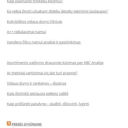
Kaip pasiruošti trinkelių klojimui?
Ką reikia žinoti užsakant didelių detalių tekinimo paslaugas?
Kokybiškos vidaus durys Vilniuje
A++ reikalavimai namui
Vandens filtrų namui analizė ir pasirinkimas
Asortimento valdymo drausmės kūrimas per ABC Analizę
Ar metiniai vertinimai vis dar turi prasmę?
Vidaus durys ir rankenos – dizainas
Kaip išsirinkti geriausią pelėsio valiklį
Kaip prižiūrėti patalynę – skalbti, džiovinti, lyginti
PREKĖS GYVŪNAMS