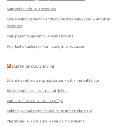
Kaip veikia atbulinis osmosas
Maksimalios geriamo vandens kokybės palaikymui – Atbulinis
osmosas
Kaip pagerinti geriamo vandens kokybę
Kokį lauko tualetą rinktis naudojimui soduose
BAKTERIJOS KANALIZACIJAI
Sklandus valymo įrenginių darbas – užtikrina bakterijos
Kokius vandens filtrus namui rinktis
Vandens filtravimo sistemų rūšys
Bakterijų kanalizacijai nauda, saugumas ir ekologija
Plastikiniai lauko tualetai – Nauda ir privalumai