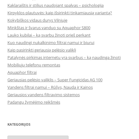
Kaklaraištis ir stilius naudojant spalvas – psichologija
Kirpyklos plautuvės: kaip išsirinkti tinkamiausią variantą?
Kokybiškos vidaus durys Vilniuje
Minkštas ir švarus vanduo su Aquaphor S800
Lauko kubilai – ką svarbu žinoti prieš perkant
Kuo naudingi nukalkinimo filtrai namui ir biurui
Kaip pasirinkti geriausią pelėsio valiklį
Patalynės pirkimas internetu yra svarbus – ką naudinga žinoti
Mobiliųjų telefonų remontas
Aquaphor filtrai
Geriausias pelėsio valiklis – Super Fungicidas AG 100
Vandens filtrai namui – Rūšys, Nauda ir Kainos
Geriausios vandens filtravimo sistemos
Padangų žymėjimo reikšmės
KATEGORIJOS
Kategorijos