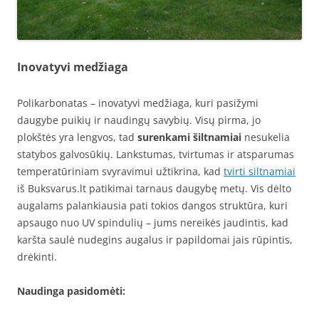
Inovatyvi medžiaga
Polikarbonatas – inovatyvi medžiaga, kuri pasižymi
daugybe puikių ir naudingų savybių. Visų pirma, jo
plokštės yra lengvos, tad
surenkami šiltnamiai
nesukelia
statybos galvosūkių. Lankstumas, tvirtumas ir atsparumas
temperatūriniam svyravimui užtikrina, kad
tvirti siltnamiai
iš Buksvarus.lt patikimai tarnaus daugybę metų. Vis dėlto
augalams palankiausia pati tokios dangos struktūra, kuri
apsaugo nuo UV spindulių – jums nereikės jaudintis, kad
karšta saulė nudegins augalus ir papildomai jais rūpintis,
drėkinti.
Naudinga pasidomėti: