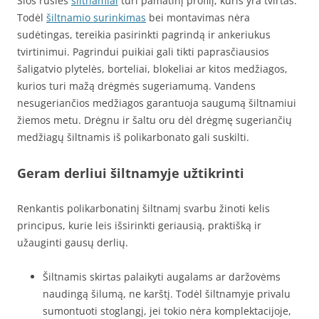
Šios rūšies
šiltnamiai
turi pamatinį profilį, kuris yra tvirtas.
Todėl
šiltnamio surinkimas
bei montavimas nėra
sudėtingas, tereikia pasirinkti pagrindą ir ankeriukus
tvirtinimui. Pagrindui puikiai gali tikti paprasčiausios
šaligatvio plytelės, borteliai, blokeliai ar kitos medžiagos,
kurios turi mažą drėgmės sugeriamumą. Vandens
nesugeriančios medžiagos garantuoja saugumą šiltnamiui
žiemos metu. Drėgnu ir šaltu oru dėl drėgmę sugeriančių
medžiagų šiltnamis iš polikarbonato gali suskilti.
Geram derliui šiltnamyje užtikrinti
Renkantis polikarbonatinį šiltnamį svarbu žinoti kelis
principus, kurie leis išsirinkti geriausią, praktišką ir
užauginti gausų derlių.
Šiltnamis skirtas palaikyti augalams ar daržovėms
naudingą šilumą, ne karštį. Todėl šiltnamyje privalu
sumontuoti stoglangį, jei tokio nėra komplektacijoje,