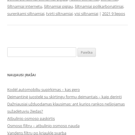
šiltnamiai internetu
,
šiltnamiai pigiau
,
šiltnamiai polikarbonatiniai
,
surenkami siltnamiai
,
tvirti siltnamiai
,
visi siltnamiai
|
2021 9 liepos
Ieškoti:
NAUJAUSI ĮRAŠAI
Kodėl automobilių supirkimas – kas gero
Deimantinė juostelė su skirtingų formų deimantais – kaip derinti
Dažniausiai užduodamas klausimas: ant kurios rankos nešiojamas
sužadėtuvių žiedas?
Atbulinio osmoso paskirtis
Osmoso filtrų – atbulinio osmoso nauda
Vandens filtrų po kriaukle svarba