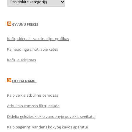
GYVUNU PREKES
Kačių skiepai – vakcinacijos grafikas
Ką naudinga žinoti apie kates
Kačių auklėjimas
FILTRAI NAMUI
Kaip veikia atbulinis osmosas
Atbulinio osmoso filtrų nauda
Didelio geležies kiekio vandenyje poveikis sveikatai
Kaip pagerinti vandens kokybę kavos aparatui