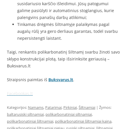
susidariusio karščio išleidimui. Jūsų patogumui
galime pasiūlyti ir automatinius stoglangius, kurie
palengvins panašių darbų atlikimui;
Tinkamas drėgmės šiltnamyje palaikymas pagal
augalų rūšį yra gero derliaus garantas, todėl svarbu
nepersistengti laistant.
Taigi, renkantis polikarbonatinį šiltnamį svarbu žinoti savo
sklypo konstrukcijai plotą, taip išsirinksite geriausią –
Buksvarus.lt
Straipsnis paimtas iš
Buksvarus.lt
.
Facebookas.lt
Kategorijos:
Namams
,
Patarimai
,
Pirkiniai
,
Šiltnamiai
| Žymos:
baltarusiski siltnamiai
,
polikarbonatiniai siltnamiai
,
polikarbonatiniai šiltnamiai
,
polikarbonatiniai šiltnamiai kaina
,
polikarbonatiniai šiltnamiai pigiau
,
rusiski siltnamiai
,
šiltnamiai
,