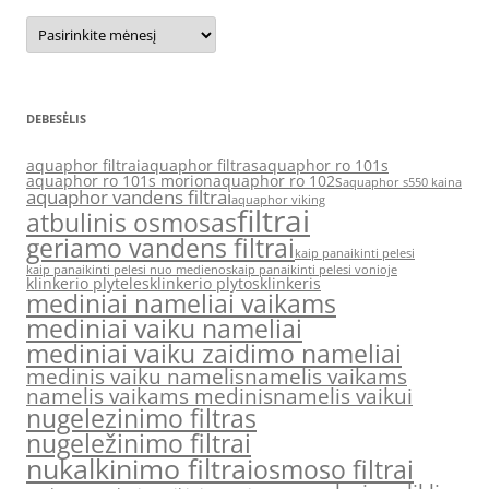
Archyvas
DEBESĖLIS
aquaphor filtrai
aquaphor filtras
aquaphor ro 101s
aquaphor ro 101s morion
aquaphor ro 102s
aquaphor s550 kaina
aquaphor vandens filtrai
aquaphor viking
filtrai
atbulinis osmosas
geriamo vandens filtrai
kaip panaikinti pelesi
kaip panaikinti pelesi nuo medienos
kaip panaikinti pelesi vonioje
klinkerio plyteles
klinkerio plytos
klinkeris
mediniai nameliai vaikams
mediniai vaiku nameliai
mediniai vaiku zaidimo nameliai
medinis vaiku namelis
namelis vaikams
namelis vaikams medinis
namelis vaikui
nugelezinimo filtras
nugeležinimo filtrai
nukalkinimo filtrai
osmoso filtrai