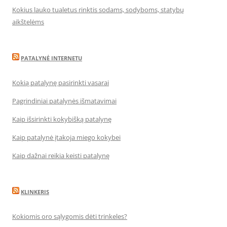
Kokius lauko tualetus rinktis sodams, sodyboms, statybų
aikštelėms
PATALYNĖ INTERNETU
Kokią patalynę pasirinkti vasarai
Pagrindiniai patalynės išmatavimai
Kaip išsirinkti kokybišką patalynę
Kaip patalynė įtakoja miego kokybei
Kaip dažnai reikia keisti patalynę
KLINKERIS
Kokiomis oro sąlygomis dėti trinkeles?