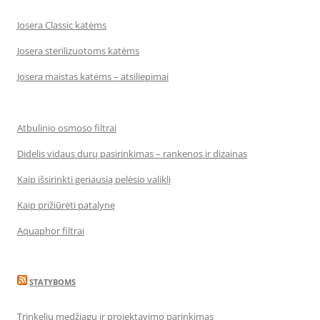
Josera Classic katėms
Josera sterilizuotoms katėms
Josera maistas katėms – atsiliepimai
Atbulinio osmoso filtrai
Didelis vidaus durų pasirinkimas – rankenos ir dizainas
Kaip išsirinkti geriausią pelėsio valiklį
Kaip prižiūrėti patalynę
Aquaphor filtrai
STATYBOMS
Trinkelių medžiagų ir projektavimo parinkimas