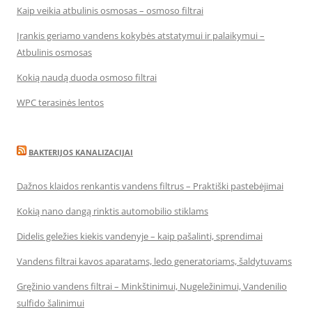
Kaip veikia atbulinis osmosas – osmoso filtrai
Įrankis geriamo vandens kokybės atstatymui ir palaikymui –
Atbulinis osmosas
Kokią naudą duoda osmoso filtrai
WPC terasinės lentos
BAKTERIJOS KANALIZACIJAI
Dažnos klaidos renkantis vandens filtrus – Praktiški pastebėjimai
Kokią nano dangą rinktis automobilio stiklams
Didelis geležies kiekis vandenyje – kaip pašalinti, sprendimai
Vandens filtrai kavos aparatams, ledo generatoriams, šaldytuvams
Gręžinio vandens filtrai – Minkštinimui, Nugeležinimui, Vandenilio
sulfido šalinimui