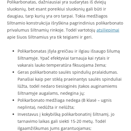
Polikarbonatas, dažniausiai yra sudarytas iš dviejų
sluoksnių, bet esant poreikiui sluoksnių gali būti ir
daugiau, tarp kurių yra oro tarpai. Tokia medžiagos
šiltnamio konstrukcija išryškina pagrindinius polikarbonato
privalumus šiltnamių rinkoje. Todėl vartotojų
atsiliepimai
apie šiuos šiltnamius yra tik teigiami ir geri.
Polikarbonatas įšyla greičiau ir ilgiau išsaugo šilumą
šiltnamyje. Ypač efektyviai tarnauja kai rytais ir
vakarais lauko temperatūra fiksuojama žema;
Geras polikarbonato saulės spindulių pralaidumas.
Panašiai kaip per stiklą praeinantys saulės spinduliai
lūžta, todėl nedaro tiesioginės įtakos auginamiems
šiltnamyje augalams, nedegina jų;
Polikarbonato medžiaga nedega (B klasė – ugnis
neplinta), nedūžta ir nelūžta;
Investavus į kokybišką polikarbonatinį šiltnamį, jo
tarnavimo laikas gali siekti 15-20 metų. Todėl
ilgaamžiškumas Jums garantuojamas;