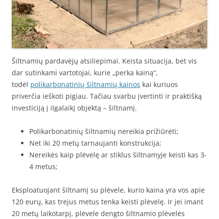
Šiltnamių pardavėjų atsiliepimai. Keista situacija, bet vis
dar sutinkami vartotojai, kurie „perka kainą“,
todėl
polikarbonatinių šiltnamių kainos
kai kuriuos
priverčia ieškoti pigiau. Tačiau svarbu įvertinti ir praktišką
investiciją į ilgalaikį objektą – šiltnamį.
Polikarbonatinių šiltnamių nereikia prižiūrėti;
Net iki 20 metų tarnaujanti konstrukcija;
Nereikės kaip plėvelę ar stiklus šiltnamyje keisti kas 3-
4 metus;
Eksploatuojant šiltnamį su plėvele, kurio kaina yra vos apie
120 eurų, kas trejus metus tenka keisti plėvelę. Ir jei imant
20 metų laikotarpį, plėvele dengto šiltnamio plėvelės