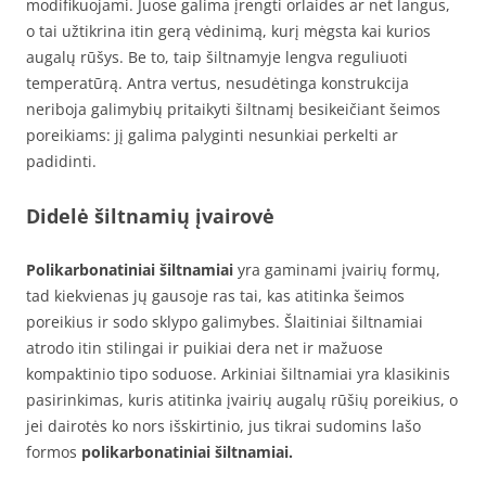
modifikuojami. Juose galima įrengti orlaides ar net langus,
o tai užtikrina itin gerą vėdinimą, kurį mėgsta kai kurios
augalų rūšys. Be to, taip šiltnamyje lengva reguliuoti
temperatūrą. Antra vertus, nesudėtinga konstrukcija
neriboja galimybių pritaikyti šiltnamį besikeičiant šeimos
poreikiams: jį galima palyginti nesunkiai perkelti ar
padidinti.
Didelė šiltnamių įvairovė
Polikarbonatiniai šiltnamiai
yra gaminami įvairių formų,
tad kiekvienas jų gausoje ras tai, kas atitinka šeimos
poreikius ir sodo sklypo galimybes. Šlaitiniai šiltnamiai
atrodo itin stilingai ir puikiai dera net ir mažuose
kompaktinio tipo soduose. Arkiniai šiltnamiai yra klasikinis
pasirinkimas, kuris atitinka įvairių augalų rūšių poreikius, o
jei dairotės ko nors išskirtinio, jus tikrai sudomins lašo
formos
polikarbonatiniai šiltnamiai.