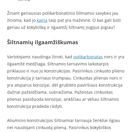
Žinant geriausias polikarbonatinio šiltnamio savybes jau
žinoma, kad jo
kaina
taip pat yra mažesnė. O kas gali būti
geriau už kokybišką ir ilgaamžį šiltnamį įsigijus pigiau?
Šiltnamių ilgaamžiškumas
Vartotojams naudinga žinoti, kad
polikarbonatas
nors ir yra
ilgaamžė medžiaga, šiltnamio tarnavimo laikotarpis
priklauso ir nuo jo konstrukcijos. Pasirinkus cinkuoto plieno
konstrukciją ji tarnaus trumpiau. Cinkuotas plienas nors ir
yra atsparus korozijai, dėl grublėto paviršiaus konstrukcija
dažnai pažeidžiama, subraižoma. Pažeistas cinkuotas
plienas pasiduoda korozijai, ankščiau ar vėliau šiltnamio
konstrukcija pradeda rūdyti.
Aliuminio konstrukcijos šiltnamiai tarnauja ženkliai ilgiau
nei naudojant cinkuotą plieną. Pasirinkus kokybiškos