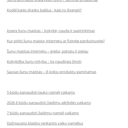
Kodėl katės drasko baldus - kaip to išvengti?
Josera šunų maistas – kokybė, nauda ir pasirinkimas
Kur pirkti šunų maistą: internetu ar fizinėje parduotuvėje?
Šunų maistas internetu – greita, patogu ir pigiau
Kokybiška šunų mityba – ką naudinga žinoti
Sausas šunų maistas – iš kokių produktų gaminamas
5 būdų panaudoti lauko namelį vaikams
2026 6 būdų panaudoti žaidimų aikšteles vaikams
7 būdų panaudoti žaidimų namelį vaikams
Dažniausios klaidos renkantis vaikų namelius