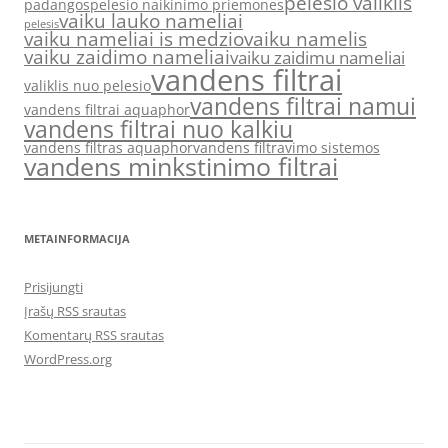
pelesio valiklis
padangos
pelesio naikinimo priemones
vaiku lauko nameliai
pelesis
vaiku nameliai is medzio
vaiku namelis
vaiku zaidimo nameliai
vaiku zaidimu nameliai
vandens filtrai
valiklis nuo pelesio
vandens filtrai namui
vandens filtrai aquaphor
vandens filtrai nuo kalkiu
vandens filtras aquaphor
vandens filtravimo sistemos
vandens minkstinimo filtrai
METAINFORMACIJA
Prisijungti
Įrašų RSS srautas
Komentarų RSS srautas
WordPress.org