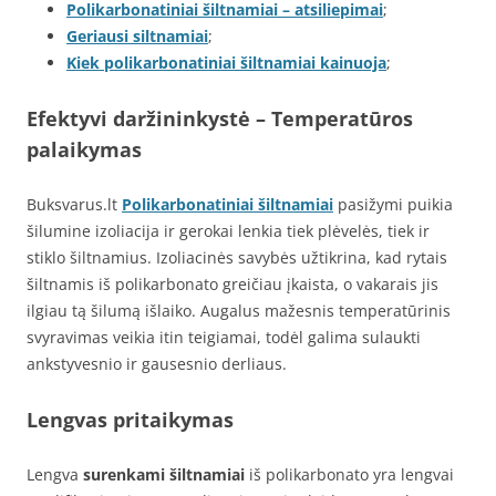
Polikarbonatiniai šiltnamiai – atsiliepimai
;
Geriausi siltnamiai
;
Kiek polikarbonatiniai šiltnamiai kainuoja
;
Efektyvi daržininkystė –
Temperatūros
palaikymas
Buksvarus.lt
Polikarbonatiniai šiltnamiai
pasižymi puikia
šilumine izoliacija ir gerokai lenkia tiek plėvelės, tiek ir
stiklo šiltnamius. Izoliacinės savybės užtikrina, kad rytais
šiltnamis iš polikarbonato greičiau įkaista, o vakarais jis
ilgiau tą šilumą išlaiko. Augalus mažesnis temperatūrinis
svyravimas veikia itin teigiamai, todėl galima sulaukti
ankstyvesnio ir gausesnio derliaus.
Lengvas pritaikymas
Lengva
surenkami šiltnamiai
iš polikarbonato yra lengvai