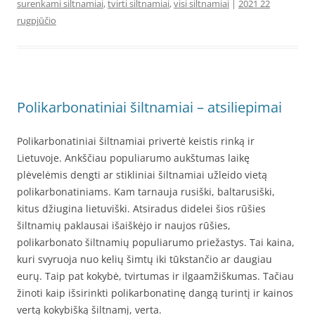
surenkami siltnamiai
,
tvirti siltnamiai
,
visi siltnamiai
|
2021 22
rugpjūčio
Polikarbonatiniai šiltnamiai – atsiliepimai
Polikarbonatiniai šiltnamiai privertė keistis rinką ir
Lietuvoje. Ankščiau populiarumo aukštumas laikę
plėvelėmis dengti ar stikliniai šiltnamiai užleido vietą
polikarbonatiniams. Kam tarnauja rusiški, baltarusiški,
kitus džiugina lietuviški. Atsiradus didelei šios rūšies
šiltnamių paklausai išaiškėjo ir naujos rūšies,
polikarbonato šiltnamių populiarumo priežastys. Tai kaina,
kuri svyruoja nuo kelių šimtų iki tūkstančio ar daugiau
eurų. Taip pat kokybė, tvirtumas ir ilgaamžiškumas. Tačiau
žinoti kaip išsirinkti polikarbonatinę dangą turintį ir kainos
vertą kokybišką šiltnamį, verta.