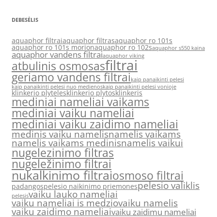
DEBESĖLIS
aquaphor filtrai
aquaphor filtras
aquaphor ro 101s
aquaphor ro 101s morion
aquaphor ro 102s
aquaphor s550 kaina
aquaphor vandens filtrai
aquaphor viking
filtrai
atbulinis osmosas
geriamo vandens filtrai
kaip panaikinti pelesi
kaip panaikinti pelesi nuo medienos
kaip panaikinti pelesi vonioje
klinkerio plyteles
klinkerio plytos
klinkeris
mediniai nameliai vaikams
mediniai vaiku nameliai
mediniai vaiku zaidimo nameliai
medinis vaiku namelis
namelis vaikams
namelis vaikams medinis
namelis vaikui
nugelezinimo filtras
nugeležinimo filtrai
nukalkinimo filtrai
osmoso filtrai
pelesio valiklis
padangos
pelesio naikinimo priemones
vaiku lauko nameliai
pelesis
vaiku nameliai is medzio
vaiku namelis
vaiku zaidimo nameliai
vaiku zaidimu nameliai