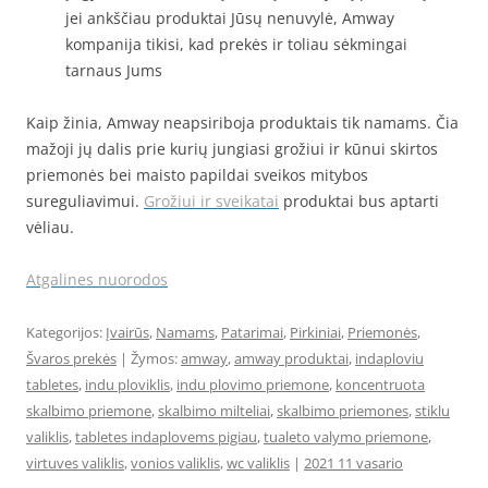
jei ankščiau produktai Jūsų nenuvylė, Amway
kompanija tikisi, kad prekės ir toliau sėkmingai
tarnaus Jums
Kaip žinia, Amway neapsiriboja produktais tik namams. Čia
mažoji jų dalis prie kurių jungiasi grožiui ir kūnui skirtos
priemonės bei maisto papildai sveikos mitybos
sureguliavimui.
Grožiui ir sveikatai
produktai bus aptarti
vėliau.
Atgalines nuorodos
Kategorijos:
Įvairūs
,
Namams
,
Patarimai
,
Pirkiniai
,
Priemonės
,
Švaros prekės
| Žymos:
amway
,
amway produktai
,
indaploviu
tabletes
,
indu ploviklis
,
indu plovimo priemone
,
koncentruota
skalbimo priemone
,
skalbimo milteliai
,
skalbimo priemones
,
stiklu
valiklis
,
tabletes indaplovems pigiau
,
tualeto valymo priemone
,
virtuves valiklis
,
vonios valiklis
,
wc valiklis
|
2021 11 vasario