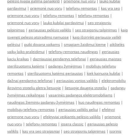
pelesio kvapa galima panaikinti
|
priemone nuo voru
|
lauko kubilai
pardavimui
|
priemonė nuo vorų
|
telefonų remontas
|
kas yra seo
|
priemone nuo voru
|
telefonų remontas
|
telefonų remontas
|
priemonė nuo vorų
|
lauko kubilai pardavimui
|
seo straipsniu
talpinimas
|
geriausias pelėsio valiklis
|
seo straipsniu talpinimas
|
kaip
isvengti pelesio atsiradimo namuose
|
kaip išsirinkti geriausią valiklį
pelėsiui
|
puiki dovana vaikams
|
smagiam žaidimui kieme
|
aikštelės
vaikų laiko praleidimui
|
telefonų remontas naudingas
|
geriausias
kaciu kraikas
|
dazniausiai gendantys telefonai
|
geriausias maistas
sterilizuotoms katėms
|
padangų žymėjimas
|
mobiliųjų telefonų
remontas
|
sterilizuotoms katėms geriausias
|
kiek kainuoja kubilai
|
dažnai gendantys telefonai
|
geriausias vonios valiklis
|
elektromobiliu
ikrovimo stoteliu pletra lietuvoje
|
lietuvoje daugeja stoteliu
|
padangų
žymėjimas reikalingas
|
vasarinės padangos elektromobiliams
|
naudingas žieminių padangų žymėjimas
|
kuo naudingas remontas
|
mobiliųjų telefonų remontas
|
geriausias valiklis peliui
|
efektyvi
priemone nuo voru
|
efektyviai veikiantis pelėsio valiklis
|
priemonė
nuo vorų
|
telefonų remontas
|
josera classic
|
geriausias pelesio
valiklis
|
kas yra seo straipsniai
|
seo straipsniu talpinimas
|
isorinis