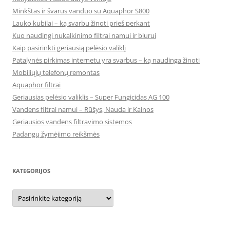
Minkštas ir švarus vanduo su Aquaphor S800
Lauko kubilai – ką svarbu žinoti prieš perkant
Kuo naudingi nukalkinimo filtrai namui ir biurui
Kaip pasirinkti geriausią pelėsio valiklį
Patalynės pirkimas internetu yra svarbus – ką naudinga žinoti
Mobiliųjų telefonų remontas
Aquaphor filtrai
Geriausias pelėsio valiklis – Super Fungicidas AG 100
Vandens filtrai namui – Rūšys, Nauda ir Kainos
Geriausios vandens filtravimo sistemos
Padangų žymėjimo reikšmės
KATEGORIJOS
Kategorijos