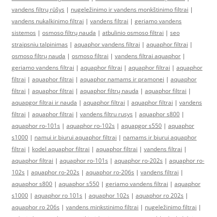
vandens filtrų rūšys
|
nugeležinimo ir vandens monkštinimo filtrai
|
vandens nukalkinimo filtrai
|
vandens filtrai
|
geriamo vandens
sistemos
|
osmoso filtrų nauda
|
atbulinio osmoso filtrai
|
seo
straipsniu talpinimas
|
aquaphor vandens filtrai
|
aquaphor filtrai
|
osmoso filtrų nauda
|
osmoso filtrai
|
vandens filtrai aquaphor
|
geriamo vandens filtrai
|
aquaphor filtrai
|
aquaphor filtrai
|
aquaphor
filtrai
|
aquaphor filtrai
|
aquaphor namams ir pramonei
|
aquaphor
filtrai
|
aquaphor filtrai
|
aquaphor filtrų nauda
|
aquaphor filtrai
|
aquapgor filtrai ir nauda
|
aquaphor filtrai
|
aquaphor filtrai
|
vandens
filtrai
|
aquaphor filtrai
|
vandens filtru rusys
|
aquaphor s800
|
aquaphor ro-101s
|
aquaphor ro-102s
|
aquapgor s550
|
aquaphor
s1000
|
namui ir biurui aquaphor filtrai
|
namams ir biurui aquaphor
filtrai
|
kodel aquaphor filtrai
|
aquaphor filtrai
|
vandens filtrai
|
aquaphor filtrai
|
aquaphor ro-101s
|
aquaphor ro-202s
|
aquaphor ro-
102s
|
aquaphor ro-202s
|
aquaphor ro-206s
|
vandens filtrai
|
aquaphor s800
|
aquaphor s550
|
geriamo vandens filtrai
|
aquaphor
s1000
|
aquaphor ro 101s
|
aquaphor 102s
|
aquaphor ro 202s
|
aquaphor ro 206s
|
vandens minkstinimo filtrai
|
nugeležinimo filtrai
|