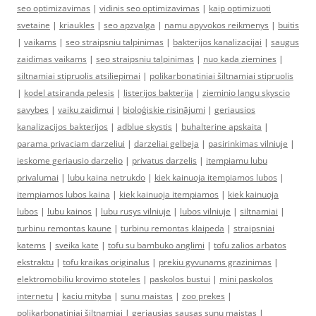
seo optimizavimas
|
vidinis seo optimizavimas
|
kaip optimizuoti
svetaine
|
kriaukles
|
seo apzvalga
|
namu apyvokos reikmenys
|
buitis
|
vaikams
|
seo straipsniu talpinimas
|
bakterijos kanalizacijai
|
saugus
zaidimas vaikams
|
seo straipsniu talpinimas
|
nuo kada ziemines
|
siltnamiai stipruolis atsiliepimai
|
polikarbonatiniai šiltnamiai stipruolis
|
kodel atsiranda pelesis
|
listerijos bakterija
|
zieminio langu skyscio
savybes
|
vaiku zaidimui
|
bioloģiskie risinājumi
|
geriausios
kanalizacijos bakterijos
|
adblue skystis
|
buhalterine apskaita
|
parama privaciam darzeliui
|
darzeliai gelbeja
|
pasirinkimas vilniuje
|
ieskome geriausio darzelio
|
privatus darzelis
|
itempiamu lubu
privalumai
|
lubu kaina netrukdo
|
kiek kainuoja itempiamos lubos
|
itempiamos lubos kaina
|
kiek kainuoja itempiamos
|
kiek kainuoja
lubos
|
lubu kainos
|
lubu rusys vilniuje
|
lubos vilniuje
|
siltnamiai
|
turbinu remontas kaune
|
turbinu remontas klaipeda
|
straipsniai
katems
|
sveika kate
|
tofu su bambuko anglimi
|
tofu zalios arbatos
ekstraktu
|
tofu kraikas originalus
|
prekiu gyvunams grazinimas
|
elektromobiliu krovimo stoteles
|
paskolos bustui
|
mini paskolos
internetu
|
kaciu mityba
|
sunu maistas
|
zoo prekes
|
polikarbonatiniai šiltnamiai
|
geriausias sausas sunu maistas
|