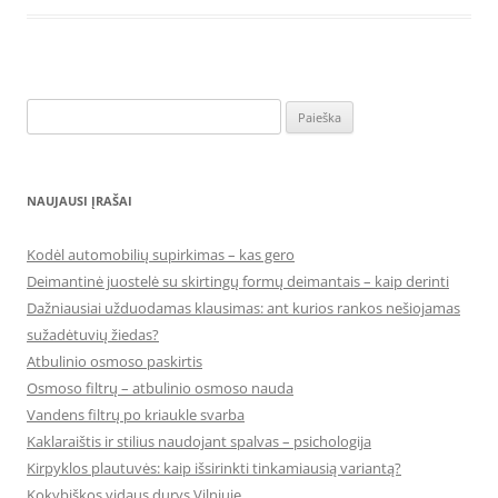
Ieškoti:
NAUJAUSI ĮRAŠAI
Kodėl automobilių supirkimas – kas gero
Deimantinė juostelė su skirtingų formų deimantais – kaip derinti
Dažniausiai užduodamas klausimas: ant kurios rankos nešiojamas
sužadėtuvių žiedas?
Atbulinio osmoso paskirtis
Osmoso filtrų – atbulinio osmoso nauda
Vandens filtrų po kriaukle svarba
Kaklaraištis ir stilius naudojant spalvas – psichologija
Kirpyklos plautuvės: kaip išsirinkti tinkamiausią variantą?
Kokybiškos vidaus durys Vilniuje