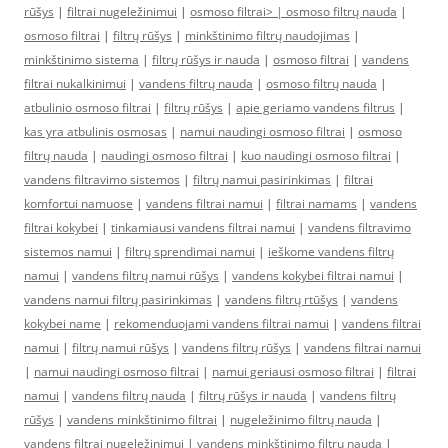
rūšys
|
filtrai nugeležinimui
|
osmoso filtrai> |
osmoso filtrų nauda
|
osmoso filtrai
|
filtrų rūšys
|
minkštinimo filtrų naudojimas
|
minkštinimo sistema
|
filtrų rūšys ir nauda
|
osmoso filtrai
|
vandens
filtrai nukalkinimui
|
vandens filtrų nauda
|
osmoso filtrų nauda
|
atbulinio osmoso filtrai
|
filtrų rūšys
|
apie geriamo vandens filtrus
|
kas yra atbulinis osmosas
|
namui naudingi osmoso filtrai
|
osmoso
filtrų nauda
|
naudingi osmoso filtrai
|
kuo naudingi osmoso filtrai
|
vandens filtravimo sistemos
|
filtrų namui pasirinkimas
|
filtrai
komfortui namuose
|
vandens filtrai namui
|
filtrai namams
|
vandens
filtrai kokybei
|
tinkamiausi vandens filtrai namui
|
vandens filtravimo
sistemos namui
|
filtrų sprendimai namui
|
ieškome vandens filtrų
namui
|
vandens filtrų namui rūšys
|
vandens kokybei filtrai namui
|
vandens namui filtrų pasirinkimas
|
vandens filtrų rtūšys
|
vandens
kokybei name
|
rekomenduojami vandens filtrai namui
|
vandens filtrai
namui
|
filtrų namui rūšys
|
vandens filtrų rūšys
|
vandens filtrai namui
|
namui naudingi osmoso filtrai
|
namui geriausi osmoso filtrai
|
filtrai
namui
|
vandens filtrų nauda
|
filtrų rūšys ir nauda
|
vandens filtrų
rūšys
|
vandens minkštinimo filtrai
|
nugeležinimo filtrų nauda
|
vandens filtrai nugeležinimui
|
vandens minkštinimo filtrų nauda
|