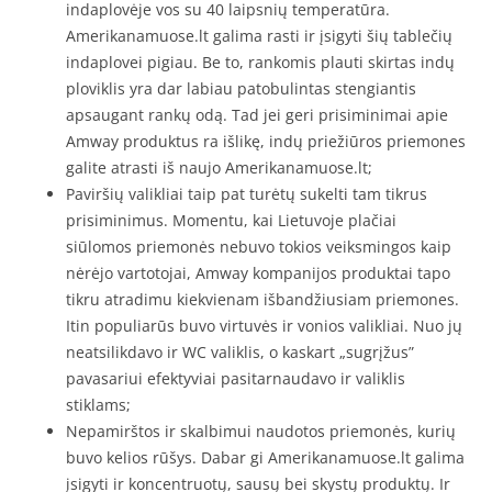
indaplovėje vos su 40 laipsnių temperatūra.
Amerikanamuose.lt galima rasti ir įsigyti šių tablečių
indaplovei pigiau. Be to, rankomis plauti skirtas indų
ploviklis yra dar labiau patobulintas stengiantis
apsaugant rankų odą. Tad jei geri prisiminimai apie
Amway produktus ra išlikę, indų priežiūros priemones
galite atrasti iš naujo Amerikanamuose.lt;
Paviršių valikliai taip pat turėtų sukelti tam tikrus
prisiminimus. Momentu, kai Lietuvoje plačiai
siūlomos priemonės nebuvo tokios veiksmingos kaip
nėrėjo vartotojai, Amway kompanijos produktai tapo
tikru atradimu kiekvienam išbandžiusiam priemones.
Itin populiarūs buvo virtuvės ir vonios valikliai. Nuo jų
neatsilikdavo ir WC valiklis, o kaskart „sugrįžus”
pavasariui efektyviai pasitarnaudavo ir valiklis
stiklams;
Nepamirštos ir skalbimui naudotos priemonės, kurių
buvo kelios rūšys. Dabar gi Amerikanamuose.lt galima
įsigyti ir koncentruotų, sausų bei skystų produktų. Ir