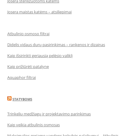
Josera sterilizuotoms katėms
Josera maistas katėms – atsiliepimai
Atbulinio osmoso filtrai
Didelis vidaus durų pasirinkimas – rankenos ir dizainas
Kaip išsirinkti geriausią pelėsio valiklį
Kaip prižiūrėti patalynę
Aquaphor filtrai
STATYBOMS
Trinkelių medžiagų ir projektavimo parinkimas
Kaip veikia atbulinis osmosas
Maksimalios geriamo vandens kokybės palaikymui – Atbulinis