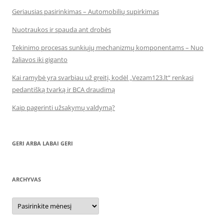
Geriausias pasirinkimas – Automobilių supirkimas
Nuotraukos ir spauda ant drobės
Tekinimo procesas sunkiųjų mechanizmų komponentams – Nuo
žaliavos iki giganto
Kai ramybė yra svarbiau už greitį, kodėl „Vezam123.lt“ renkasi
pedantišką tvarką ir BCA draudimą
Kaip pagerinti užsakymų valdymą?
GERI ARBA LABAI GERI
ARCHYVAS
Archyvas