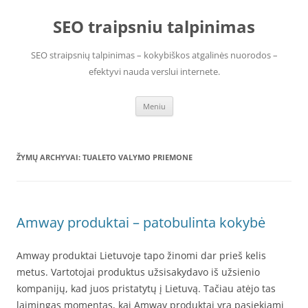
Pereiti
prie
SEO traipsniu talpinimas
turinio
SEO straipsnių talpinimas – kokybiškos atgalinės nuorodos –
efektyvi nauda verslui internete.
Meniu
ŽYMŲ ARCHYVAI:
TUALETO VALYMO PRIEMONE
Amway produktai – patobulinta kokybė
Amway produktai Lietuvoje tapo žinomi dar prieš kelis
metus. Vartotojai produktus užsisakydavo iš užsienio
kompanijų, kad juos pristatytų į Lietuvą. Tačiau atėjo tas
laimingas momentas, kai Amway produktai yra pasiekiami