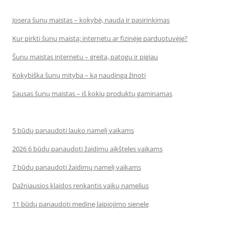
Josera šunų maistas – kokybė, nauda ir pasirinkimas
Kur pirkti šunų maistą: internetu ar fizinėje parduotuvėje?
Šunų maistas internetu – greita, patogu ir pigiau
Kokybiška šunų mityba – ką naudinga žinoti
Sausas šunų maistas – iš kokių produktų gaminamas
5 būdų panaudoti lauko namelį vaikams
2026 6 būdų panaudoti žaidimų aikšteles vaikams
7 būdų panaudoti žaidimų namelį vaikams
Dažniausios klaidos renkantis vaikų namelius
11 būdų panaudoti medinę laipiojimo sienelę