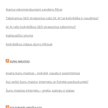
Namui rekomenduojami vandens filtrai
Talpinamus SEO straipsnius rašo DI: Ar tai kokybiška ir naudinga?
Ar AI rašo kokybiškus SEO straipsnius talpinimui?
Kaklaraiščių istorija
Kokybiškos vidaus durys Vilniuje
SUNU MAISTAS
Josera šunų maistas – kokybė, nauda ir pasirinkimas
Kur pirkti šunų maistą: internetu ar fizinėje parduotuvėje?
Šunų maistas internetu – greita, patogu ir pigiau
STATYBINĖS MEDŽIAGOS