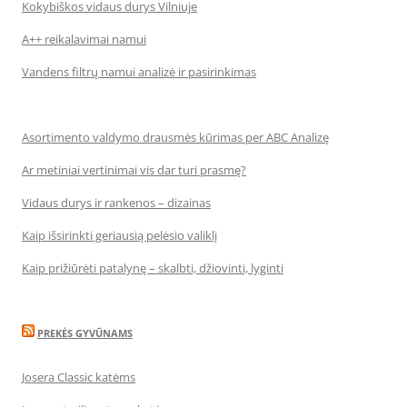
Kokybiškos vidaus durys Vilniuje
A++ reikalavimai namui
Vandens filtrų namui analizė ir pasirinkimas
Asortimento valdymo drausmės kūrimas per ABC Analizę
Ar metiniai vertinimai vis dar turi prasmę?
Vidaus durys ir rankenos – dizainas
Kaip išsirinkti geriausią pelėsio valiklį
Kaip prižiūrėti patalynę – skalbti, džiovinti, lyginti
PREKĖS GYVŪNAMS
Josera Classic katėms