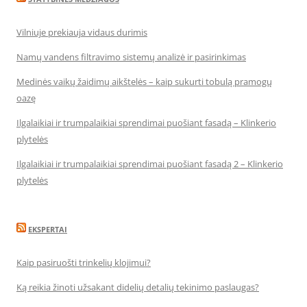
Vilniuje prekiauja vidaus durimis
Namų vandens filtravimo sistemų analizė ir pasirinkimas
Medinės vaikų žaidimų aikštelės – kaip sukurti tobulą pramogų
oazę
Ilgalaikiai ir trumpalaikiai sprendimai puošiant fasadą – Klinkerio
plytelės
Ilgalaikiai ir trumpalaikiai sprendimai puošiant fasadą 2 – Klinkerio
plytelės
EKSPERTAI
Kaip pasiruošti trinkelių klojimui?
Ką reikia žinoti užsakant didelių detalių tekinimo paslaugas?