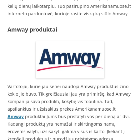
kelių dienų laikotarpiu. Tuo pasirūpino Amerikanamuose.lt
interneto parduotuvė, kurioje rasite viską ką siūlo Amway.
Amway produktai
Vartotojai, kurie jau senei naudoja Amway produktus žino
kokie jie buvo. Tik greičiausiai jau yra primiršę, kad Amway
kompanija savo produktų kokybę vis tobulina. Tad,
apsilankius ir užsisakius prekes Amerikanamuose.lt
Amway
produktai Jums bus pristatyti vos per dieną ar dvi.
Kadangi produktų yra nemažai ir skirtingoms namų
erdvėms valyti, užsisakyti galima visus iš karto. Įkeliant į
krepšelį produktus ir nurodžius pristatymo adresą