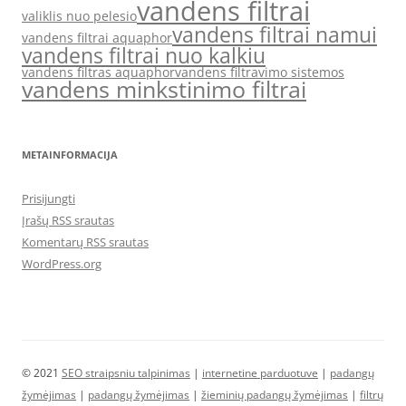
vandens filtrai
valiklis nuo pelesio
vandens filtrai namui
vandens filtrai aquaphor
vandens filtrai nuo kalkiu
vandens filtras aquaphor
vandens filtravimo sistemos
vandens minkstinimo filtrai
METAINFORMACIJA
Prisijungti
Įrašų RSS srautas
Komentarų RSS srautas
WordPress.org
© 2021
SEO straipsniu talpinimas
|
internetine parduotuve
|
padangų
žymėjimas
|
padangų žymėjimas
|
žieminių padangų žymėjimas
|
filtrų