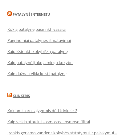
PATALYNĖ INTERNETU
Kokią patalynę pasirinkti vasarai
Pagrindiniai patalynės išmatavimai
Kaip išsirinkti kokybišką patalynę
Kaip patalynė įtakoja miego kokybei
Kaip dažnai reikia keisti patalynę
KLINKERIS
Kokiomis oro sąlygomis dėti trinkeles?
Kaip veikia atbulinis osmosas – osmoso filtrai
Įrankis geriamo vandens kokybės atstatymui ir palaikymui –