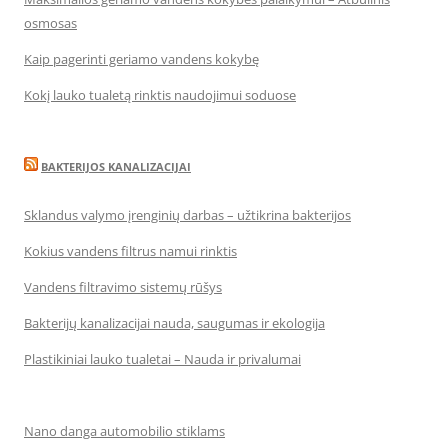
osmosas
Kaip pagerinti geriamo vandens kokybę
Kokį lauko tualetą rinktis naudojimui soduose
BAKTERIJOS KANALIZACIJAI
Sklandus valymo įrenginių darbas – užtikrina bakterijos
Kokius vandens filtrus namui rinktis
Vandens filtravimo sistemų rūšys
Bakterijų kanalizacijai nauda, saugumas ir ekologija
Plastikiniai lauko tualetai – Nauda ir privalumai
Nano danga automobilio stiklams