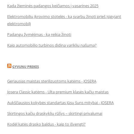
Kada žieminės padangos keičiamos į vasarines 2025
Elektromobilių įkrovimo stotelės - ką svarbu žinoti prieš įsigyjant
elektromobilį
Padangų žymėjimas - ką reikia žinoti
Kaip automobilio turbinos didina variklių našumą?
GYVUNU PREKES
Geriausias maistas sterilizuotoms katėms - JOSERA
Josera Classic katėms - Ulta premium klasės kačių maistas
Aukščiausios kokybės standartas Jūsų šuns mitybai - JOSERA
Skirtingos kačių draskyklių rūšys – skirtingi privalumai
Kodėl katės drasko baldus - kaip to išvengti?