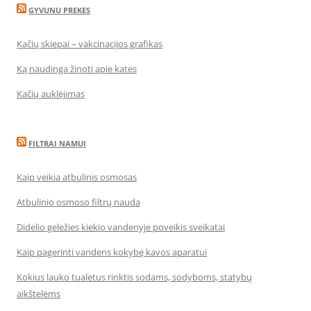
GYVUNU PREKES
Kačių skiepai – vakcinacijos grafikas
Ką naudinga žinoti apie kates
Kačių auklėjimas
FILTRAI NAMUI
Kaip veikia atbulinis osmosas
Atbulinio osmoso filtrų nauda
Didelio geležies kiekio vandenyje poveikis sveikatai
Kaip pagerinti vandens kokybę kavos aparatui
Kokius lauko tualetus rinktis sodams, sodyboms, statybų
aikštelėms