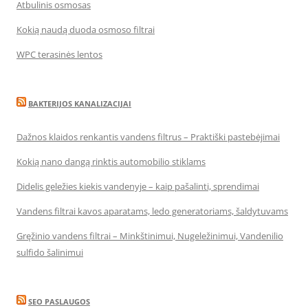
Atbulinis osmosas
Kokią naudą duoda osmoso filtrai
WPC terasinės lentos
BAKTERIJOS KANALIZACIJAI
Dažnos klaidos renkantis vandens filtrus – Praktiški pastebėjimai
Kokią nano dangą rinktis automobilio stiklams
Didelis geležies kiekis vandenyje – kaip pašalinti, sprendimai
Vandens filtrai kavos aparatams, ledo generatoriams, šaldytuvams
Gręžinio vandens filtrai – Minkštinimui, Nugeležinimui, Vandenilio
sulfido šalinimui
SEO PASLAUGOS