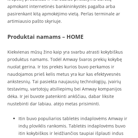
apmokant internetinės bankininkystės pagalba arba
pasirenkant kitą apmokėjimo vietą. Perlas terminale ar
artimiausio pašto skyriuje.
Produktai namams – HOME
Kiekvienas mūsų žino kaip yra svarbu atrasti kokybiškus
produktus namams. Todėl Amway švaros prekių kokybę
nuolat gerina. Ir tos prekės kurios buvo perkamos ir
naudojamos prieš kelis metus yra kur kas efektyvesnės
ankstesnių. Tai pasiekta naujausių technologijų, įvairių
testavimų, vartotojų atsiliepimų bei Amway kompanijos
dėka. Ir jei buvote patenkinti ankščiau, dabar liksite
nustebinti dar labiau. atėjo metas prisiminti.
Itin buvo populiarios tabletės indaplovėms Amway ir
indų ploviklis rankomis. Tabletės indaplovėms buvo
itin kokybiškos ir leidžiančios taupiai išplauti indus