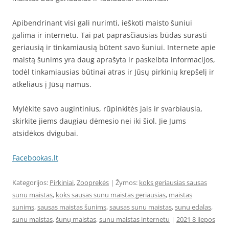
Apibendrinant visi gali nurimti, ieškoti maisto šuniui
galima ir internetu. Tai pat paprasčiausias būdas surasti
geriausią ir tinkamiausią būtent savo šuniui. Internete apie
maistą šunims yra daug aprašyta ir paskelbta informacijos,
todėl tinkamiausias būtinai atras ir Jūsų pirkinių krepšelį ir
atkeliaus į Jūsų namus.
Mylėkite savo augintinius, rūpinkitės jais ir svarbiausia,
skirkite jiems daugiau dėmesio nei iki šiol. Jie Jums
atsidėkos dvigubai.
Facebookas.lt
Kategorijos:
Pirkiniai
,
Zooprekės
| Žymos:
koks geriausias sausas
sunu maistas
,
koks sausas sunu maistas geriausias
,
maistas
sunims
,
sausas maistas šunims
,
sausas sunu maistas
,
sunu edalas
,
sunu maistas
,
šunų maistas
,
sunu maistas internetu
|
2021 8 liepos