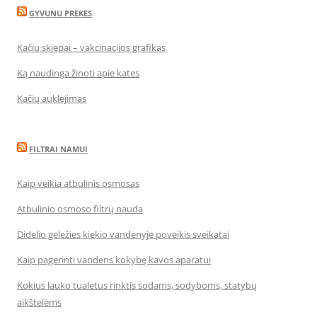
GYVUNU PREKES
Kačių skiepai – vakcinacijos grafikas
Ką naudinga žinoti apie kates
Kačių auklėjimas
FILTRAI NAMUI
Kaip veikia atbulinis osmosas
Atbulinio osmoso filtrų nauda
Didelio geležies kiekio vandenyje poveikis sveikatai
Kaip pagerinti vandens kokybę kavos aparatui
Kokius lauko tualetus rinktis sodams, sodyboms, statybų
aikštelėms