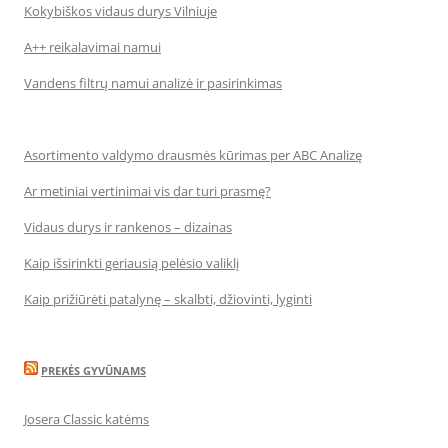
Kokybiškos vidaus durys Vilniuje
A++ reikalavimai namui
Vandens filtrų namui analizė ir pasirinkimas
Asortimento valdymo drausmės kūrimas per ABC Analizę
Ar metiniai vertinimai vis dar turi prasmę?
Vidaus durys ir rankenos – dizainas
Kaip išsirinkti geriausią pelėsio valiklį
Kaip prižiūrėti patalynę – skalbti, džiovinti, lyginti
PREKĖS GYVŪNAMS
Josera Classic katėms