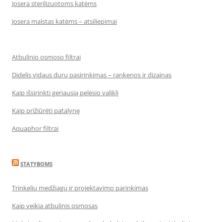
Josera sterilizuotoms katėms
Josera maistas katėms – atsiliepimai
Atbulinio osmoso filtrai
Didelis vidaus durų pasirinkimas – rankenos ir dizainas
Kaip išsirinkti geriausią pelėsio valiklį
Kaip prižiūrėti patalynę
Aquaphor filtrai
STATYBOMS
Trinkelių medžiagų ir projektavimo parinkimas
Kaip veikia atbulinis osmosas