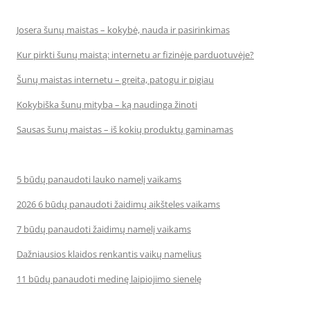
Josera šunų maistas – kokybė, nauda ir pasirinkimas
Kur pirkti šunų maistą: internetu ar fizinėje parduotuvėje?
Šunų maistas internetu – greita, patogu ir pigiau
Kokybiška šunų mityba – ką naudinga žinoti
Sausas šunų maistas – iš kokių produktų gaminamas
5 būdų panaudoti lauko namelį vaikams
2026 6 būdų panaudoti žaidimų aikšteles vaikams
7 būdų panaudoti žaidimų namelį vaikams
Dažniausios klaidos renkantis vaikų namelius
11 būdų panaudoti medinę laipiojimo sienelę