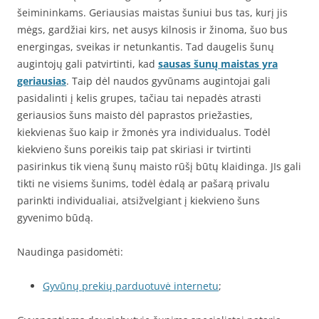
šeimininkams. Geriausias maistas šuniui bus tas, kurį jis
mėgs, gardžiai kirs, net ausys kilnosis ir žinoma, šuo bus
energingas, sveikas ir netunkantis. Tad daugelis šunų
augintojų gali patvirtinti, kad
sausas šunų maistas yra
geriausias
. Taip dėl naudos gyvūnams augintojai gali
pasidalinti į kelis grupes, tačiau tai nepadės atrasti
geriausios šuns maisto dėl paprastos priežasties,
kiekvienas šuo kaip ir žmonės yra individualus. Todėl
kiekvieno šuns poreikis taip pat skiriasi ir tvirtinti
pasirinkus tik vieną šunų maisto rūšį būtų klaidinga. JIs gali
tikti ne visiems šunims, todėl ėdalą ar pašarą privalu
parinkti individualiai, atsižvelgiant į kiekvieno šuns
gyvenimo būdą.
Naudinga pasidomėti:
Gyvūnų prekių parduotuvė internetu
;