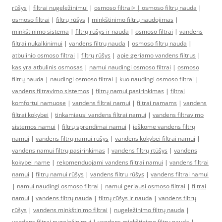
rūšys
|
filtrai nugeležinimui
|
osmoso filtrai> |
osmoso filtrų nauda
|
osmoso filtrai
|
filtrų rūšys
|
minkštinimo filtrų naudojimas
|
minkštinimo sistema
|
filtrų rūšys ir nauda
|
osmoso filtrai
|
vandens
filtrai nukalkinimui
|
vandens filtrų nauda
|
osmoso filtrų nauda
|
atbulinio osmoso filtrai
|
filtrų rūšys
|
apie geriamo vandens filtrus
|
kas yra atbulinis osmosas
|
namui naudingi osmoso filtrai
|
osmoso
filtrų nauda
|
naudingi osmoso filtrai
|
kuo naudingi osmoso filtrai
|
vandens filtravimo sistemos
|
filtrų namui pasirinkimas
|
filtrai
komfortui namuose
|
vandens filtrai namui
|
filtrai namams
|
vandens
filtrai kokybei
|
tinkamiausi vandens filtrai namui
|
vandens filtravimo
sistemos namui
|
filtrų sprendimai namui
|
ieškome vandens filtrų
namui
|
vandens filtrų namui rūšys
|
vandens kokybei filtrai namui
|
vandens namui filtrų pasirinkimas
|
vandens filtrų rtūšys
|
vandens
kokybei name
|
rekomenduojami vandens filtrai namui
|
vandens filtrai
namui
|
filtrų namui rūšys
|
vandens filtrų rūšys
|
vandens filtrai namui
|
namui naudingi osmoso filtrai
|
namui geriausi osmoso filtrai
|
filtrai
namui
|
vandens filtrų nauda
|
filtrų rūšys ir nauda
|
vandens filtrų
rūšys
|
vandens minkštinimo filtrai
|
nugeležinimo filtrų nauda
|
vandens filtrai nugeležinimui
|
vandens minkštinimo filtrų nauda
|