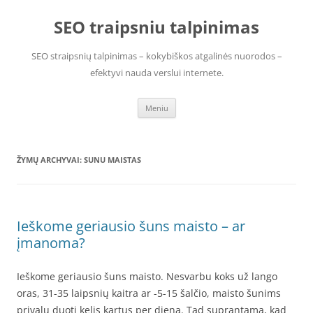
Pereiti
prie
SEO traipsniu talpinimas
turinio
SEO straipsnių talpinimas – kokybiškos atgalinės nuorodos –
efektyvi nauda verslui internete.
Meniu
ŽYMŲ ARCHYVAI:
SUNU MAISTAS
Ieškome geriausio šuns maisto – ar
įmanoma?
Ieškome geriausio šuns maisto. Nesvarbu koks už lango
oras, 31-35 laipsnių kaitra ar -5-15 šalčio, maisto šunims
privalu duoti kelis kartus per dieną. Tad suprantama, kad