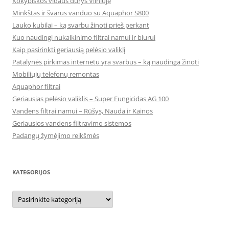
Kokybiškos vidaus durys Vilniuje
Minkštas ir švarus vanduo su Aquaphor S800
Lauko kubilai – ką svarbu žinoti prieš perkant
Kuo naudingi nukalkinimo filtrai namui ir biurui
Kaip pasirinkti geriausią pelėsio valiklį
Patalynės pirkimas internetu yra svarbus – ką naudinga žinoti
Mobiliųjų telefonų remontas
Aquaphor filtrai
Geriausias pelėsio valiklis – Super Fungicidas AG 100
Vandens filtrai namui – Rūšys, Nauda ir Kainos
Geriausios vandens filtravimo sistemos
Padangų žymėjimo reikšmės
KATEGORIJOS
Kategorijos