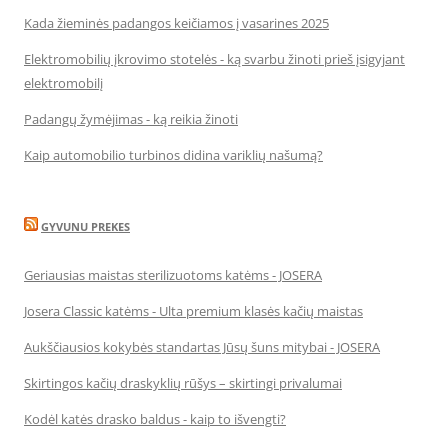
Kada žieminės padangos keičiamos į vasarines 2025
Elektromobilių įkrovimo stotelės - ką svarbu žinoti prieš įsigyjant
elektromobilį
Padangų žymėjimas - ką reikia žinoti
Kaip automobilio turbinos didina variklių našumą?
GYVUNU PREKES
Geriausias maistas sterilizuotoms katėms - JOSERA
Josera Classic katėms - Ulta premium klasės kačių maistas
Aukščiausios kokybės standartas Jūsų šuns mitybai - JOSERA
Skirtingos kačių draskyklių rūšys – skirtingi privalumai
Kodėl katės drasko baldus - kaip to išvengti?