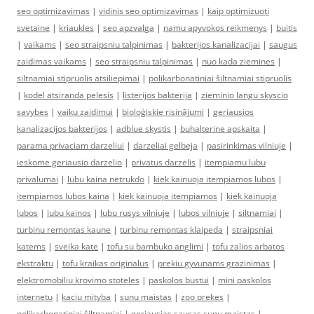
seo optimizavimas
|
vidinis seo optimizavimas
|
kaip optimizuoti
svetaine
|
kriaukles
|
seo apzvalga
|
namu apyvokos reikmenys
|
buitis
|
vaikams
|
seo straipsniu talpinimas
|
bakterijos kanalizacijai
|
saugus
zaidimas vaikams
|
seo straipsniu talpinimas
|
nuo kada ziemines
|
siltnamiai stipruolis atsiliepimai
|
polikarbonatiniai šiltnamiai stipruolis
|
kodel atsiranda pelesis
|
listerijos bakterija
|
zieminio langu skyscio
savybes
|
vaiku zaidimui
|
bioloģiskie risinājumi
|
geriausios
kanalizacijos bakterijos
|
adblue skystis
|
buhalterine apskaita
|
parama privaciam darzeliui
|
darzeliai gelbeja
|
pasirinkimas vilniuje
|
ieskome geriausio darzelio
|
privatus darzelis
|
itempiamu lubu
privalumai
|
lubu kaina netrukdo
|
kiek kainuoja itempiamos lubos
|
itempiamos lubos kaina
|
kiek kainuoja itempiamos
|
kiek kainuoja
lubos
|
lubu kainos
|
lubu rusys vilniuje
|
lubos vilniuje
|
siltnamiai
|
turbinu remontas kaune
|
turbinu remontas klaipeda
|
straipsniai
katems
|
sveika kate
|
tofu su bambuko anglimi
|
tofu zalios arbatos
ekstraktu
|
tofu kraikas originalus
|
prekiu gyvunams grazinimas
|
elektromobiliu krovimo stoteles
|
paskolos bustui
|
mini paskolos
internetu
|
kaciu mityba
|
sunu maistas
|
zoo prekes
|
polikarbonatiniai šiltnamiai
|
geriausias sausas sunu maistas
|