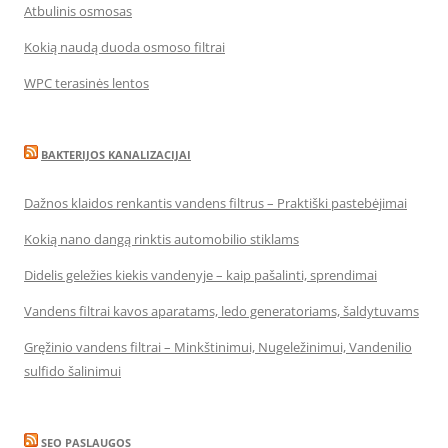
Atbulinis osmosas
Kokią naudą duoda osmoso filtrai
WPC terasinės lentos
BAKTERIJOS KANALIZACIJAI
Dažnos klaidos renkantis vandens filtrus – Praktiški pastebėjimai
Kokią nano dangą rinktis automobilio stiklams
Didelis geležies kiekis vandenyje – kaip pašalinti, sprendimai
Vandens filtrai kavos aparatams, ledo generatoriams, šaldytuvams
Gręžinio vandens filtrai – Minkštinimui, Nugeležinimui, Vandenilio
sulfido šalinimui
SEO PASLAUGOS