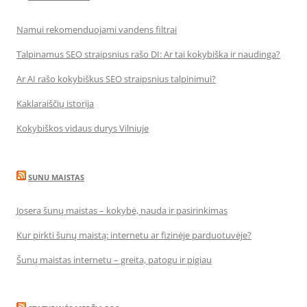
Namui rekomenduojami vandens filtrai
Talpinamus SEO straipsnius rašo DI: Ar tai kokybiška ir naudinga?
Ar AI rašo kokybiškus SEO straipsnius talpinimui?
Kaklaraiščių istorija
Kokybiškos vidaus durys Vilniuje
SUNU MAISTAS
Josera šunų maistas – kokybė, nauda ir pasirinkimas
Kur pirkti šunų maistą: internetu ar fizinėje parduotuvėje?
Šunų maistas internetu – greita, patogu ir pigiau