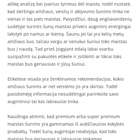
atlikę analizę bei įvairius tyrimus dėl maisto, todėl nustatė,
kad skirtingo amžiaus, veislių ir aktyvumo šunims tinka ne
vienas ir tas pats maistas. Pavyzdžiui, daug angliavandenių
sudėtyje turintis šunų maistas privers augintinį energingai
lakstyti po namus ar kiemą. Šaunu jei tai yra kelių metų
amžiaus šuo, tačiau vargu ar senukui šuniui toks maistas
bus į naudą. Tad prieš įsigyjant ėdalą labai svarbu
susipažinti su pakuotės etikete ir įsitikinti ar tikrai toks
maistas bus geriausias ir Jūsų šuniui.
Etiketėse visada yra ženklinamos rekomendacijos, kokio
amžiaus šunims ar net veislėms jis yra skirtas. Todėl
pasidomėję informacija nesudėtingai parinksite savo
augintiniui tai kas labiausiai tinka.
Naudinga atminti, kad premium arba super premium
maistas šunims yra gaminamas iš aukščiausios kokybės
produktų. Todėl šunų augintojai neabejoja, kad toks
maistas bus geriausias ir labiausiai tinkamas.