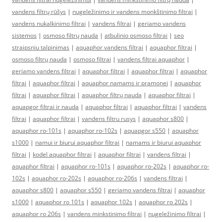
vandens filtrų rūšys
|
nugeležinimo ir vandens monkštinimo filtrai
|
vandens nukalkinimo filtrai
|
vandens filtrai
|
geriamo vandens
sistemos
|
osmoso filtrų nauda
|
atbulinio osmoso filtrai
|
seo
straipsniu talpinimas
|
aquaphor vandens filtrai
|
aquaphor filtrai
|
osmoso filtrų nauda
|
osmoso filtrai
|
vandens filtrai aquaphor
|
geriamo vandens filtrai
|
aquaphor filtrai
|
aquaphor filtrai
|
aquaphor
filtrai
|
aquaphor filtrai
|
aquaphor namams ir pramonei
|
aquaphor
filtrai
|
aquaphor filtrai
|
aquaphor filtrų nauda
|
aquaphor filtrai
|
aquapgor filtrai ir nauda
|
aquaphor filtrai
|
aquaphor filtrai
|
vandens
filtrai
|
aquaphor filtrai
|
vandens filtru rusys
|
aquaphor s800
|
aquaphor ro-101s
|
aquaphor ro-102s
|
aquapgor s550
|
aquaphor
s1000
|
namui ir biurui aquaphor filtrai
|
namams ir biurui aquaphor
filtrai
|
kodel aquaphor filtrai
|
aquaphor filtrai
|
vandens filtrai
|
aquaphor filtrai
|
aquaphor ro-101s
|
aquaphor ro-202s
|
aquaphor ro-
102s
|
aquaphor ro-202s
|
aquaphor ro-206s
|
vandens filtrai
|
aquaphor s800
|
aquaphor s550
|
geriamo vandens filtrai
|
aquaphor
s1000
|
aquaphor ro 101s
|
aquaphor 102s
|
aquaphor ro 202s
|
aquaphor ro 206s
|
vandens minkstinimo filtrai
|
nugeležinimo filtrai
|