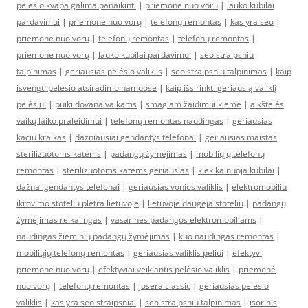
pelesio kvapa galima panaikinti
|
priemone nuo voru
|
lauko kubilai
pardavimui
|
priemonė nuo vorų
|
telefonų remontas
|
kas yra seo
|
priemone nuo voru
|
telefonų remontas
|
telefonų remontas
|
priemonė nuo vorų
|
lauko kubilai pardavimui
|
seo straipsniu
talpinimas
|
geriausias pelėsio valiklis
|
seo straipsniu talpinimas
|
kaip
isvengti pelesio atsiradimo namuose
|
kaip išsirinkti geriausią valiklį
pelėsiui
|
puiki dovana vaikams
|
smagiam žaidimui kieme
|
aikštelės
vaikų laiko praleidimui
|
telefonų remontas naudingas
|
geriausias
kaciu kraikas
|
dazniausiai gendantys telefonai
|
geriausias maistas
sterilizuotoms katėms
|
padangų žymėjimas
|
mobiliųjų telefonų
remontas
|
sterilizuotoms katėms geriausias
|
kiek kainuoja kubilai
|
dažnai gendantys telefonai
|
geriausias vonios valiklis
|
elektromobiliu
ikrovimo stoteliu pletra lietuvoje
|
lietuvoje daugeja stoteliu
|
padangų
žymėjimas reikalingas
|
vasarinės padangos elektromobiliams
|
naudingas žieminių padangų žymėjimas
|
kuo naudingas remontas
|
mobiliųjų telefonų remontas
|
geriausias valiklis peliui
|
efektyvi
priemone nuo voru
|
efektyviai veikiantis pelėsio valiklis
|
priemonė
nuo vorų
|
telefonų remontas
|
josera classic
|
geriausias pelesio
valiklis
|
kas yra seo straipsniai
|
seo straipsniu talpinimas
|
isorinis