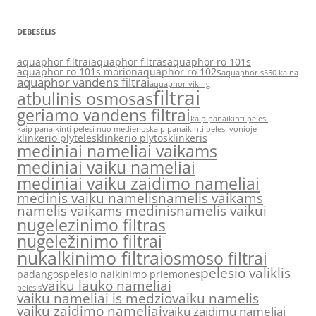
DEBESĖLIS
aquaphor filtrai
aquaphor filtras
aquaphor ro 101s
aquaphor ro 101s morion
aquaphor ro 102s
aquaphor s550 kaina
aquaphor vandens filtrai
aquaphor viking
filtrai
atbulinis osmosas
geriamo vandens filtrai
kaip panaikinti pelesi
kaip panaikinti pelesi nuo medienos
kaip panaikinti pelesi vonioje
klinkerio plyteles
klinkerio plytos
klinkeris
mediniai nameliai vaikams
mediniai vaiku nameliai
mediniai vaiku zaidimo nameliai
medinis vaiku namelis
namelis vaikams
namelis vaikams medinis
namelis vaikui
nugelezinimo filtras
nugeležinimo filtrai
nukalkinimo filtrai
osmoso filtrai
pelesio valiklis
padangos
pelesio naikinimo priemones
vaiku lauko nameliai
pelesis
vaiku nameliai is medzio
vaiku namelis
vaiku zaidimo nameliai
vaiku zaidimu nameliai