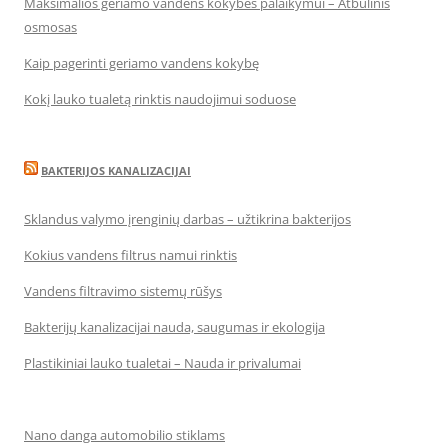
Maksimalios geriamo vandens kokybės palaikymui – Atbulinis
osmosas
Kaip pagerinti geriamo vandens kokybę
Kokį lauko tualetą rinktis naudojimui soduose
BAKTERIJOS KANALIZACIJAI
Sklandus valymo įrenginių darbas – užtikrina bakterijos
Kokius vandens filtrus namui rinktis
Vandens filtravimo sistemų rūšys
Bakterijų kanalizacijai nauda, saugumas ir ekologija
Plastikiniai lauko tualetai – Nauda ir privalumai
Nano danga automobilio stiklams