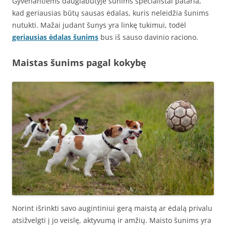
Gyvenantiems daugiabutyje šunims specialistai pataria,
kad geriausias būtų sausas ėdalas, kuris neleidžia šunims
nutukti. Mažai judant šunys yra linkę tukimui, todėl
geriausias ėdalas šunims
bus iš sauso davinio raciono.
Maistas šunims pagal kokybę
Norint išrinkti savo augintiniui gerą maistą ar ėdalą privalu
atsižvelgti į jo veislę, aktyvumą ir amžių. Maisto šunims yra