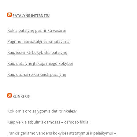
PATALYNĖ INTERNETU
Kokią patalynę pasirinkti vasarai
Pagrindiniai patalynės išmatavimai
Kaip išsirinkti kokybišką patalynę
Kaip patalynė įtakoja miego kokybei
Kaip dažnai reikia keisti patalynę
KLINKERIS
Kokiomis oro sąlygomis dėti trinkeles?
Kaip veikia atbulinis osmosas – osmoso filtrai
Įrankis geriamo vandens kokybės atstatymui ir palaikymui –