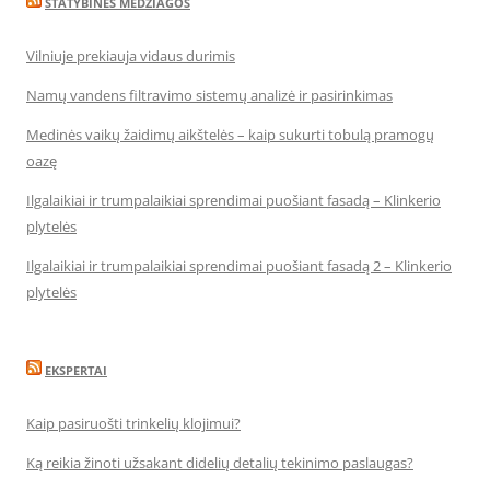
STATYBINĖS MEDŽIAGOS
Vilniuje prekiauja vidaus durimis
Namų vandens filtravimo sistemų analizė ir pasirinkimas
Medinės vaikų žaidimų aikštelės – kaip sukurti tobulą pramogų
oazę
Ilgalaikiai ir trumpalaikiai sprendimai puošiant fasadą – Klinkerio
plytelės
Ilgalaikiai ir trumpalaikiai sprendimai puošiant fasadą 2 – Klinkerio
plytelės
EKSPERTAI
Kaip pasiruošti trinkelių klojimui?
Ką reikia žinoti užsakant didelių detalių tekinimo paslaugas?