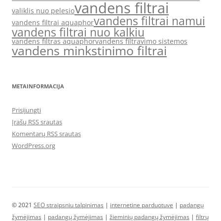
vandens filtrai
valiklis nuo pelesio
vandens filtrai namui
vandens filtrai aquaphor
vandens filtrai nuo kalkiu
vandens filtras aquaphor
vandens filtravimo sistemos
vandens minkstinimo filtrai
METAINFORMACIJA
Prisijungti
Įrašų RSS srautas
Komentarų RSS srautas
WordPress.org
© 2021
SEO straipsniu talpinimas
|
internetine parduotuve
|
padangų
žymėjimas
|
padangų žymėjimas
|
žieminių padangų žymėjimas
|
filtrų