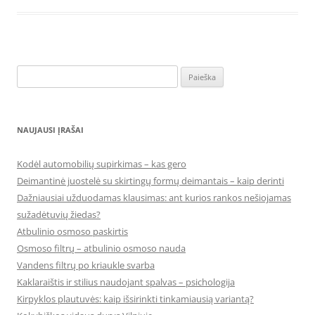
Ieškoti:
NAUJAUSI ĮRAŠAI
Kodėl automobilių supirkimas – kas gero
Deimantinė juostelė su skirtingų formų deimantais – kaip derinti
Dažniausiai užduodamas klausimas: ant kurios rankos nešiojamas
sužadėtuvių žiedas?
Atbulinio osmoso paskirtis
Osmoso filtrų – atbulinio osmoso nauda
Vandens filtrų po kriaukle svarba
Kaklaraištis ir stilius naudojant spalvas – psichologija
Kirpyklos plautuvės: kaip išsirinkti tinkamiausią variantą?