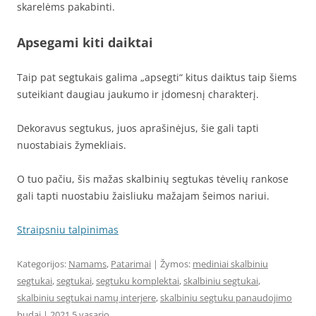
skarelėms pakabinti.
Apsegami kiti daiktai
Taip pat segtukais galima „apsegti“ kitus daiktus taip šiems
suteikiant daugiau jaukumo ir įdomesnį charakterį.
Dekoravus segtukus, juos aprašinėjus, šie gali tapti
nuostabiais žymekliais.
O tuo pačiu, šis mažas skalbinių segtukas tėvelių rankose
gali tapti nuostabiu žaisliuku mažajam šeimos nariui.
Straipsniu talpinimas
Kategorijos:
Namams
,
Patarimai
| Žymos:
mediniai skalbiniu
segtukai
,
segtukai
,
segtuku komplektai
,
skalbiniu segtukai
,
skalbiniu segtukai namų interjere
,
skalbiniu segtuku panaudojimo
budai
|
2021 5 vasario