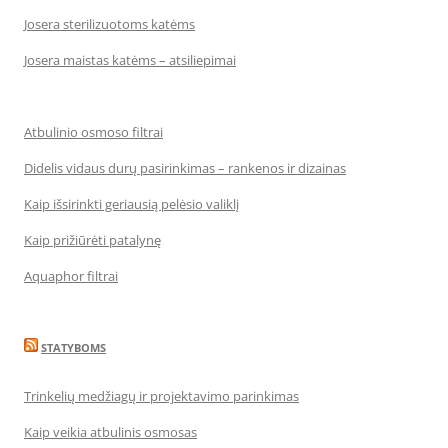
Josera sterilizuotoms katėms
Josera maistas katėms – atsiliepimai
Atbulinio osmoso filtrai
Didelis vidaus durų pasirinkimas – rankenos ir dizainas
Kaip išsirinkti geriausią pelėsio valiklį
Kaip prižiūrėti patalynę
Aquaphor filtrai
STATYBOMS
Trinkelių medžiagų ir projektavimo parinkimas
Kaip veikia atbulinis osmosas