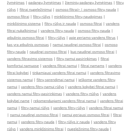
žymėjimas
|
padangų žymėjimas
|
žieminių padangų žymėjimas
|
filtrų
rūšys
|
filtrai nugeležinimui
|
osmoso filtrai> |
osmoso filtrų nauda
|
osmoso filtrai
|
filtrų rūšys
|
minkštinimo filtrų naudojimas
|
minkštinimo sistema
|
filtrų rūšys ir nauda
|
osmoso filtrai
|
vandens
filtrai nukalkinimui
|
vandens filtrų nauda
|
osmoso filtrų nauda
|
atbulinio osmoso filtrai
|
filtrų rūšys
|
apie geriamo vandens filtrus
|
kas yra atbulinis osmosas
|
namui naudingi osmoso filtrai
|
osmoso
filtrų nauda
|
naudingi osmoso filtrai
|
kuo naudingi osmoso filtrai
|
vandens filtravimo sistemos
|
filtrų namui pasirinkimas
|
filtrai
komfortui namuose
|
vandens filtrai namui
|
filtrai namams
|
vandens
filtrai kokybei
|
tinkamiausi vandens filtrai namui
|
vandens filtravimo
sistemos namui
|
filtrų sprendimai namui
|
ieškome vandens filtrų
namui
|
vandens filtrų namui rūšys
|
vandens kokybei filtrai namui
|
vandens namui filtrų pasirinkimas
|
vandens filtrų rtūšys
|
vandens
kokybei name
|
rekomenduojami vandens filtrai namui
|
vandens filtrai
namui
|
filtrų namui rūšys
|
vandens filtrų rūšys
|
vandens filtrai namui
|
namui naudingi osmoso filtrai
|
namui geriausi osmoso filtrai
|
filtrai
namui
|
vandens filtrų nauda
|
filtrų rūšys ir nauda
|
vandens filtrų
rūšys
|
vandens minkštinimo filtrai
|
nugeležinimo filtrų nauda
|