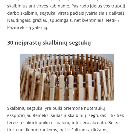
skalbinius ant virvės kabiname. Pasirodo įdėjus vos truputį
darbo skalbinių segtukai virsta pačiais įvairiaisiais daiktais.
Naudingais, gražiai, įspūdingais, net šventiniais. Netiki?
Pažiūrėk šią galeriją.
30 neįprastų skalbinių segtukų
Skalbinių segtukai yra puiki priemonė nuotraukų
ekspozicijai. Rėmelis, siūlas ir skalbinių segtukas – tik tiek
tereikia sukurti puikų ir malonų interjero akcentą. Beje,
tinka ne tik nuotraukoms, bet ir šalikams, diržams,