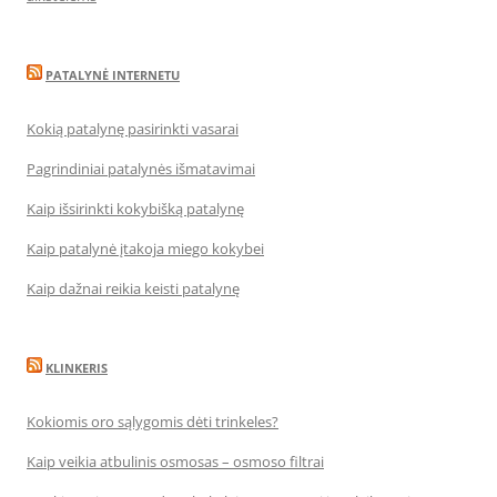
PATALYNĖ INTERNETU
Kokią patalynę pasirinkti vasarai
Pagrindiniai patalynės išmatavimai
Kaip išsirinkti kokybišką patalynę
Kaip patalynė įtakoja miego kokybei
Kaip dažnai reikia keisti patalynę
KLINKERIS
Kokiomis oro sąlygomis dėti trinkeles?
Kaip veikia atbulinis osmosas – osmoso filtrai