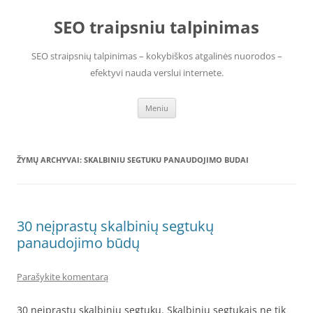
Pereiti
prie
SEO traipsniu talpinimas
turinio
SEO straipsnių talpinimas – kokybiškos atgalinės nuorodos –
efektyvi nauda verslui internete.
Meniu
ŽYMŲ ARCHYVAI:
SKALBINIU SEGTUKU PANAUDOJIMO BUDAI
30 neįprastų skalbinių segtukų
panaudojimo būdų
Parašykite komentarą
30 neįprastų skalbinių segtukų. Skalbinių segtukais ne tik