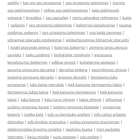
valiklis
|
kas yra seo straipsniai
|
seo straipsniu talpinimas
|
isorinis
seo optimizavimas
|
vidinis seo optimizavimas
|
kaip optimizuoti
svetaine
|
kriaukles
|
seo apzvalga
|
namu apyvokos reikmenys
|
buitis
|
vaikams
|
seo straipsniu talpinimas
|
bakterijos kanalizacijai
|
saugus
zaidimas vaikams
|
seo straipsniu talpinimas
|
nuo kada ziemines
|
siltnamiai stipruolis atsiliepimai
|
polikarbonatiniai šiltnamiai stipruolis
|
kodel atsiranda pelesis
|
listerijos bakterija
|
zieminio langu skyscio
savybes
|
vaiku zaidimui
|
bioloģiskie risinājumi
|
geriausios
kanalizacijos bakterijos
|
adblue skystis
|
buhalterine apskaita
|
parama privaciam darzeliui
|
darzeliai gelbeja
|
pasirinkimas vilniuje
|
ieskome geriausio darzelio
|
privatus darzelis
|
itempiamu lubu
privalumai
|
lubu kaina netrukdo
|
kiek kainuoja itempiamos lubos
|
itempiamos lubos kaina
|
kiek kainuoja itempiamos
|
kiek kainuoja
lubos
|
lubu kainos
|
lubu rusys vilniuje
|
lubos vilniuje
|
siltnamiai
|
turbinu remontas kaune
|
turbinu remontas klaipeda
|
straipsniai
katems
|
sveika kate
|
tofu su bambuko anglimi
|
tofu zalios arbatos
ekstraktu
|
tofu kraikas originalus
|
prekiu gyvunams grazinimas
|
elektromobiliu krovimo stoteles
|
paskolos bustui
|
mini paskolos
internetu
|
kaciu mityba
|
sunu maistas
|
zoo prekes
|