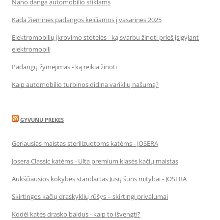
Nano danga automobilio stiklams
Kada žieminės padangos keičiamos į vasarines 2025
Elektromobilių įkrovimo stotelės - ką svarbu žinoti prieš įsigyjant
elektromobilį
Padangų žymėjimas - ką reikia žinoti
Kaip automobilio turbinos didina variklių našumą?
GYVUNU PREKES
Geriausias maistas sterilizuotoms katėms - JOSERA
Josera Classic katėms - Ulta premium klasės kačių maistas
Aukščiausios kokybės standartas Jūsų šuns mitybai - JOSERA
Skirtingos kačių draskyklių rūšys – skirtingi privalumai
Kodėl katės drasko baldus - kaip to išvengti?