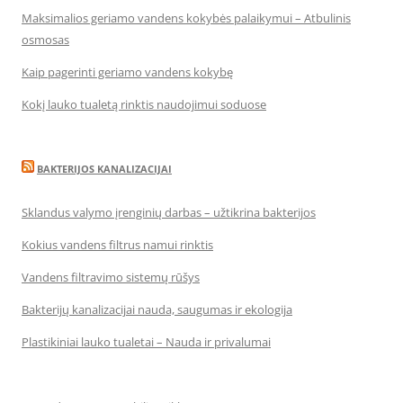
Maksimalios geriamo vandens kokybės palaikymui – Atbulinis
osmosas
Kaip pagerinti geriamo vandens kokybę
Kokį lauko tualetą rinktis naudojimui soduose
BAKTERIJOS KANALIZACIJAI
Sklandus valymo įrenginių darbas – užtikrina bakterijos
Kokius vandens filtrus namui rinktis
Vandens filtravimo sistemų rūšys
Bakterijų kanalizacijai nauda, saugumas ir ekologija
Plastikiniai lauko tualetai – Nauda ir privalumai