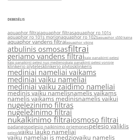
DEBESĖLIS
aquaphor filtrai
aquaphor filtras
aquaphor ro 101s
aquaphor ro 101s morion
aquaphor ro 102s
aquaphor s550 kaina
aquaphor vandens filtrai
aquaphor viking
filtrai
atbulinis osmosas
geriamo vandens filtrai
kaip panaikinti pelesi
kaip panaikinti pelesi nuo medienos
kaip panaikinti pelesi vonioje
klinkerio plyteles
klinkerio plytos
klinkeris
mediniai nameliai vaikams
mediniai vaiku nameliai
mediniai vaiku zaidimo nameliai
medinis vaiku namelis
namelis vaikams
namelis vaikams medinis
namelis vaikui
nugelezinimo filtras
nugeležinimo filtrai
nukalkinimo filtrai
osmoso filtrai
pelesio valiklis
padangos
pelesio naikinimo priemones
vaiku lauko nameliai
pelesis
vaiku nameliai is medzio
vaiku namelis