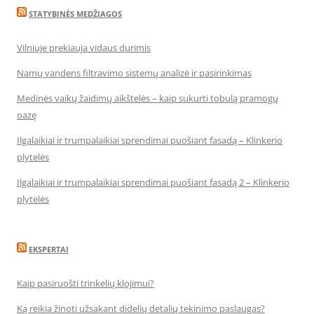
STATYBINĖS MEDŽIAGOS
Vilniuje prekiauja vidaus durimis
Namų vandens filtravimo sistemų analizė ir pasirinkimas
Medinės vaikų žaidimų aikštelės – kaip sukurti tobulą pramogų
oazę
Ilgalaikiai ir trumpalaikiai sprendimai puošiant fasadą – Klinkerio
plytelės
Ilgalaikiai ir trumpalaikiai sprendimai puošiant fasadą 2 – Klinkerio
plytelės
EKSPERTAI
Kaip pasiruošti trinkelių klojimui?
Ką reikia žinoti užsakant didelių detalių tekinimo paslaugas?