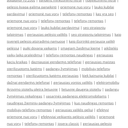
aquaphor ro 206s
|
vandens minkstinimo filtrai
|
nugeležinimo filtrai
|
pelesio kvapa galima panaikinti
|
priemone nuo voru
|
lauko kubilai
pardavimui
|
priemonė nuo vorų
|
telefonų remontas
|
kas yra seo
|
priemone nuo voru
|
telefonų remontas
|
telefonų remontas
|
priemonė nuo vorų
|
lauko kubilai pardavimui
|
seo straipsniu
talpinimas
|
geriausias pelėsio valiklis
|
seo straipsniu talpinimas
|
kaip
isvengti pelesio atsiradimo namuose
|
kaip išsirinkti geriausią valiklį
pelėsiui
|
puiki dovana vaikams
|
smagiam žaidimui kieme
|
aikštelės
vaikų laiko praleidimui
|
telefonų remontas naudingas
|
geriausias
kaciu kraikas
|
dazniausiai gendantys telefonai
|
geriausias maistas
sterilizuotoms katėms
|
padangų žymėjimas
|
mobiliųjų telefonų
remontas
|
sterilizuotoms katėms geriausias
|
kiek kainuoja kubilai
|
dažnai gendantys telefonai
|
geriausias vonios valiklis
|
elektromobiliu
ikrovimo stoteliu pletra lietuvoje
|
lietuvoje daugeja stoteliu
|
padangų
žymėjimas reikalingas
|
vasarinės padangos elektromobiliams
|
naudingas žieminių padangų žymėjimas
|
kuo naudingas remontas
|
mobiliųjų telefonų remontas
|
geriausias valiklis peliui
|
efektyvi
priemone nuo voru
|
efektyviai veikiantis pelėsio valiklis
|
priemonė
nuo vorų
|
telefonų remontas
|
josera classic
|
geriausias pelesio