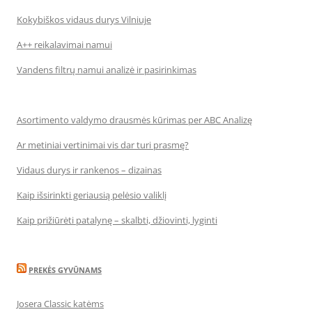
Kokybiškos vidaus durys Vilniuje
A++ reikalavimai namui
Vandens filtrų namui analizė ir pasirinkimas
Asortimento valdymo drausmės kūrimas per ABC Analizę
Ar metiniai vertinimai vis dar turi prasmę?
Vidaus durys ir rankenos – dizainas
Kaip išsirinkti geriausią pelėsio valiklį
Kaip prižiūrėti patalynę – skalbti, džiovinti, lyginti
PREKĖS GYVŪNAMS
Josera Classic katėms