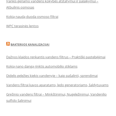
Įrankis geriamo vandens kokybės atstatymui ir palaikymui –
Atbulinis osmosas
Kokią naudą duoda osmoso filtrai
WPC terasinės lentos
BAKTERIJOS KANALIZACIJAI
Dažnos klaidos renkantis vandens filtrus – Praktiški pastebėjimai
Kokią nano dangą rinktis automobilio stiklams
Didelis geležies kiekis vandenyje – kaip pašalinti, sprendimai
Vandens filtrai kavos aparatams, ledo generatoriams, šaldytuvams
Gręžinio vandens filtrai – Minkštinimui, Nugeležinimui, Vandenilio
sulfido šalinimui