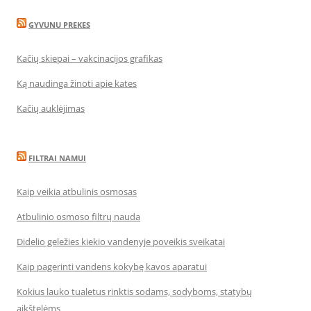
GYVUNU PREKES
Kačių skiepai – vakcinacijos grafikas
Ką naudinga žinoti apie kates
Kačių auklėjimas
FILTRAI NAMUI
Kaip veikia atbulinis osmosas
Atbulinio osmoso filtrų nauda
Didelio geležies kiekio vandenyje poveikis sveikatai
Kaip pagerinti vandens kokybę kavos aparatui
Kokius lauko tualetus rinktis sodams, sodyboms, statybų
aikštelėms