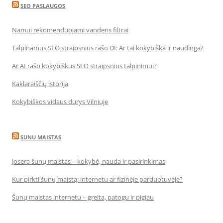
SEO PASLAUGOS
Namui rekomenduojami vandens filtrai
Talpinamus SEO straipsnius rašo DI: Ar tai kokybiška ir naudinga?
Ar AI rašo kokybiškus SEO straipsnius talpinimui?
Kaklaraiščių istorija
Kokybiškos vidaus durys Vilniuje
SUNU MAISTAS
Josera šunų maistas – kokybė, nauda ir pasirinkimas
Kur pirkti šunų maistą: internetu ar fizinėje parduotuvėje?
Šunų maistas internetu – greita, patogu ir pigiau