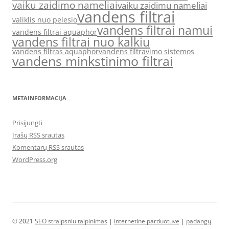
vaiku zaidimo nameliai
vaiku zaidimu nameliai
vandens filtrai
valiklis nuo pelesio
vandens filtrai namui
vandens filtrai aquaphor
vandens filtrai nuo kalkiu
vandens filtras aquaphor
vandens filtravimo sistemos
vandens minkstinimo filtrai
METAINFORMACIJA
Prisijungti
Įrašų RSS srautas
Komentarų RSS srautas
WordPress.org
© 2021
SEO straipsniu talpinimas
|
internetine parduotuve
|
padangų