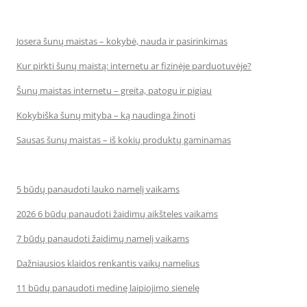
Josera šunų maistas – kokybė, nauda ir pasirinkimas
Kur pirkti šunų maistą: internetu ar fizinėje parduotuvėje?
Šunų maistas internetu – greita, patogu ir pigiau
Kokybiška šunų mityba – ką naudinga žinoti
Sausas šunų maistas – iš kokių produktų gaminamas
5 būdų panaudoti lauko namelį vaikams
2026 6 būdų panaudoti žaidimų aikšteles vaikams
7 būdų panaudoti žaidimų namelį vaikams
Dažniausios klaidos renkantis vaikų namelius
11 būdų panaudoti medinę laipiojimo sienelę