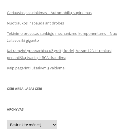
Geriausias pasirinkimas – Automobilių supirkimas
Nuotraukos ir spauda ant drobės
Tekinimo procesas sunkiųjų mechanizmų komponentams – Nuo
žaliavos iki giganto
Kai ramybė yra svarbiau už greitį, kodėl „Vezam123.lt“ renkasi
pedantišką tvarką ir BCA draudimą
Kaip pagerinti užsakymų valdymą?
GERI ARBA LABAI GERI
ARCHYVAS
Archyvas