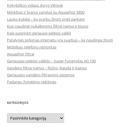
Kokybiškos vidaus durys Vilniuje
Minkštas ir švarus vanduo su Aquaphor S800
Lauko kubilai – ką svarbu žinoti prieš perkant
Kuo naudingi nukalkinimo filtrai namui ir biurui
Kaip pasirinkti geriausią pelėsio valiklį
Patalynės pirkimas internetu yra svarbus – ką naudinga žinoti
Mobiliųjų telefonų remontas
Aquaphor filtrai
Geriausias pelėsio valiklis – Super Fungicidas AG 100
Vandens filtrai namui – Rūšys, Nauda ir Kainos
Geriausios vandens filtravimo sistemos
Padangų žymėjimo reikšmės
KATEGORIJOS
Kategorijos