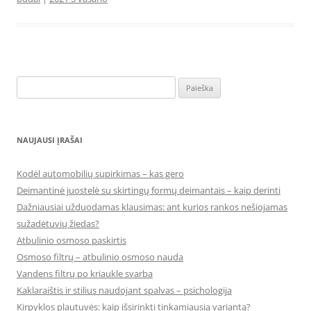
Ieškoti:
NAUJAUSI ĮRAŠAI
Kodėl automobilių supirkimas – kas gero
Deimantinė juostelė su skirtingų formų deimantais – kaip derinti
Dažniausiai užduodamas klausimas: ant kurios rankos nešiojamas
sužadėtuvių žiedas?
Atbulinio osmoso paskirtis
Osmoso filtrų – atbulinio osmoso nauda
Vandens filtrų po kriaukle svarba
Kaklaraištis ir stilius naudojant spalvas – psichologija
Kirpyklos plautuvės: kaip išsirinkti tinkamiausią variantą?