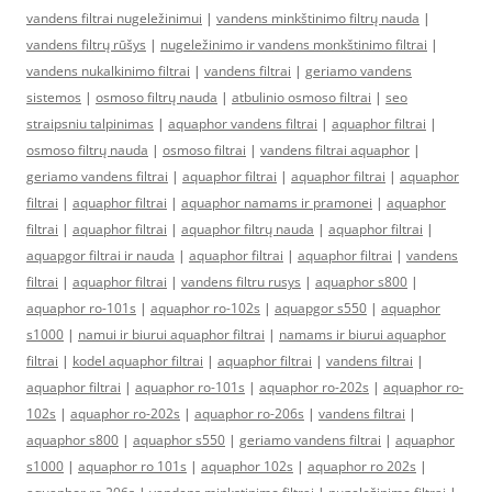
vandens filtrai nugeležinimui
|
vandens minkštinimo filtrų nauda
|
vandens filtrų rūšys
|
nugeležinimo ir vandens monkštinimo filtrai
|
vandens nukalkinimo filtrai
|
vandens filtrai
|
geriamo vandens
sistemos
|
osmoso filtrų nauda
|
atbulinio osmoso filtrai
|
seo
straipsniu talpinimas
|
aquaphor vandens filtrai
|
aquaphor filtrai
|
osmoso filtrų nauda
|
osmoso filtrai
|
vandens filtrai aquaphor
|
geriamo vandens filtrai
|
aquaphor filtrai
|
aquaphor filtrai
|
aquaphor
filtrai
|
aquaphor filtrai
|
aquaphor namams ir pramonei
|
aquaphor
filtrai
|
aquaphor filtrai
|
aquaphor filtrų nauda
|
aquaphor filtrai
|
aquapgor filtrai ir nauda
|
aquaphor filtrai
|
aquaphor filtrai
|
vandens
filtrai
|
aquaphor filtrai
|
vandens filtru rusys
|
aquaphor s800
|
aquaphor ro-101s
|
aquaphor ro-102s
|
aquapgor s550
|
aquaphor
s1000
|
namui ir biurui aquaphor filtrai
|
namams ir biurui aquaphor
filtrai
|
kodel aquaphor filtrai
|
aquaphor filtrai
|
vandens filtrai
|
aquaphor filtrai
|
aquaphor ro-101s
|
aquaphor ro-202s
|
aquaphor ro-
102s
|
aquaphor ro-202s
|
aquaphor ro-206s
|
vandens filtrai
|
aquaphor s800
|
aquaphor s550
|
geriamo vandens filtrai
|
aquaphor
s1000
|
aquaphor ro 101s
|
aquaphor 102s
|
aquaphor ro 202s
|