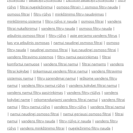
rūšys
|
filtrai nugeležinimui
|
osmoso filtrai> |
osmoso filtrų nauda
|
osmoso filtrai
|
filtrų rūšys
|
minkštinimo filtrų naudojimas
|
minkštinimo sistema
|
filtrų rūšys ir nauda
|
osmoso filtrai
|
vandens
filtrai nukalkinimui
|
vandens filtrų nauda
|
osmoso filtrų nauda
|
atbulinio osmoso filtrai
|
filtrų rūšys
|
apie geriamo vandens filtrus
|
kas yra atbulinis osmosas
|
namui naudingi osmoso filtrai
|
osmoso
filtrų nauda
|
naudingi osmoso filtrai
|
kuo naudingi osmoso filtrai
|
vandens filtravimo sistemos
|
filtrų namui pasirinkimas
|
filtrai
komfortui namuose
|
vandens filtrai namui
|
filtrai namams
|
vandens
filtrai kokybei
|
tinkamiausi vandens filtrai namui
|
vandens filtravimo
sistemos namui
|
filtrų sprendimai namui
|
ieškome vandens filtrų
namui
|
vandens filtrų namui rūšys
|
vandens kokybei filtrai namui
|
vandens namui filtrų pasirinkimas
|
vandens filtrų rtūšys
|
vandens
kokybei name
|
rekomenduojami vandens filtrai namui
|
vandens filtrai
namui
|
filtrų namui rūšys
|
vandens filtrų rūšys
|
vandens filtrai namui
|
namui naudingi osmoso filtrai
|
namui geriausi osmoso filtrai
|
filtrai
namui
|
vandens filtrų nauda
|
filtrų rūšys ir nauda
|
vandens filtrų
rūšys
|
vandens minkštinimo filtrai
|
nugeležinimo filtrų nauda
|