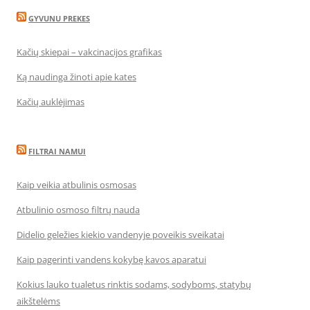
GYVUNU PREKES
Kačių skiepai – vakcinacijos grafikas
Ką naudinga žinoti apie kates
Kačių auklėjimas
FILTRAI NAMUI
Kaip veikia atbulinis osmosas
Atbulinio osmoso filtrų nauda
Didelio geležies kiekio vandenyje poveikis sveikatai
Kaip pagerinti vandens kokybę kavos aparatui
Kokius lauko tualetus rinktis sodams, sodyboms, statybų
aikštelėms