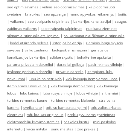
seo optimizavimas
|
vidinis seo optimizavimas
|
kaip optimizuoti
svetaine
|
kriaukles
|
seo apzvalga
|
namu apyvokos reikmenys
|
buitis
|
vaikams
|
seo straipsniu talpinimas
|
bakterijos kanalizacijai
|
saugus
zaidimas vaikams
|
seo straipsniu talpinimas
|
nuo kada ziemines
|
siltnamiai stipruolis atsiliepimai
|
polikarbonatiniai šiltnamiai stipruolis
|
kodel atsiranda pelesis
|
listerijos bakterija
|
zieminio langu skyscio
savybes
|
vaiku zaidimui
|
bioloģiskie risinājumi
|
geriausios
kanalizacijos bakterijos
|
adblue skystis
|
buhalterine apskaita
|
parama privaciam darzeliui
|
darzeliai gelbeja
|
pasirinkimas vilniuje
|
ieskome geriausio darzelio
|
privatus darzelis
|
itempiamu lubu
privalumai
|
lubu kaina netrukdo
|
kiek kainuoja itempiamos lubos
|
itempiamos lubos kaina
|
kiek kainuoja itempiamos
|
kiek kainuoja
lubos
|
lubu kainos
|
lubu rusys vilniuje
|
lubos vilniuje
|
siltnamiai
|
turbinu remontas kaune
|
turbinu remontas klaipeda
|
straipsniai
katems
|
sveika kate
|
tofu su bambuko anglimi
|
tofu zalios arbatos
ekstraktu
|
tofu kraikas originalus
|
prekiu gyvunams grazinimas
|
elektromobiliu krovimo stoteles
|
paskolos bustui
|
mini paskolos
internetu
|
kaciu mityba
|
sunu maistas
|
zoo prekes
|