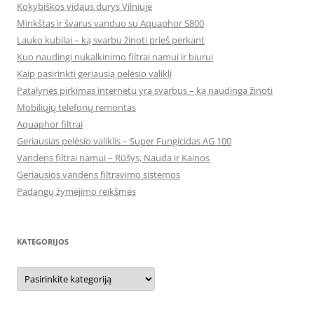
Kokybiškos vidaus durys Vilniuje
Minkštas ir švarus vanduo su Aquaphor S800
Lauko kubilai – ką svarbu žinoti prieš perkant
Kuo naudingi nukalkinimo filtrai namui ir biurui
Kaip pasirinkti geriausią pelėsio valiklį
Patalynės pirkimas internetu yra svarbus – ką naudinga žinoti
Mobiliųjų telefonų remontas
Aquaphor filtrai
Geriausias pelėsio valiklis – Super Fungicidas AG 100
Vandens filtrai namui – Rūšys, Nauda ir Kainos
Geriausios vandens filtravimo sistemos
Padangų žymėjimo reikšmės
KATEGORIJOS
Kategorijos