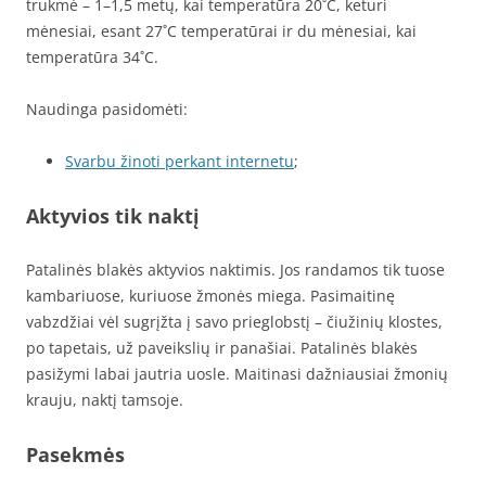
trukmė – 1–1,5 metų, kai temperatūra 20˚C, keturi
mėnesiai, esant 27˚C temperatūrai ir du mėnesiai, kai
temperatūra 34˚C.
Naudinga pasidomėti:
Svarbu žinoti perkant internetu
;
Aktyvios tik naktį
Patalinės blakės aktyvios naktimis. Jos randamos tik tuose
kambariuose, kuriuose žmonės miega. Pasimaitinę
vabzdžiai vėl sugrįžta į savo prieglobstį – čiužinių klostes,
po tapetais, už paveikslių ir panašiai. Patalinės blakės
pasižymi labai jautria uosle. Maitinasi dažniausiai žmonių
krauju, naktį tamsoje.
Pasekmės