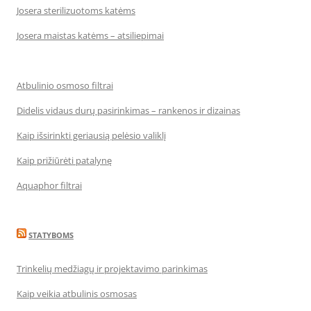
Josera sterilizuotoms katėms
Josera maistas katėms – atsiliepimai
Atbulinio osmoso filtrai
Didelis vidaus durų pasirinkimas – rankenos ir dizainas
Kaip išsirinkti geriausią pelėsio valiklį
Kaip prižiūrėti patalynę
Aquaphor filtrai
STATYBOMS
Trinkelių medžiagų ir projektavimo parinkimas
Kaip veikia atbulinis osmosas