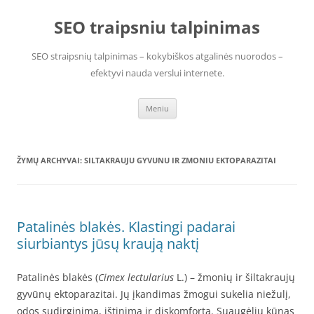
Pereiti
prie
SEO traipsniu talpinimas
turinio
SEO straipsnių talpinimas – kokybiškos atgalinės nuorodos –
efektyvi nauda verslui internete.
Meniu
ŽYMŲ ARCHYVAI:
SILTAKRAUJU GYVUNU IR ZMONIU EKTOPARAZITAI
Patalinės blakės. Klastingi padarai
siurbiantys jūsų kraują naktį
Patalinės blakės (
Cimex lectularius
L.) – žmonių ir šiltakraujų
gyvūnų ektoparazitai. Jų įkandimas žmogui sukelia niežulį,
odos sudirginimą, ištinimą ir diskomfortą. Suaugėlių kūnas