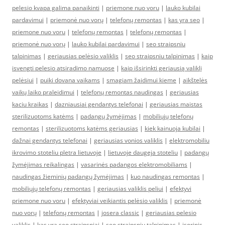
pelesio kvapa galima panaikinti
|
priemone nuo voru
|
lauko kubilai
pardavimui
|
priemonė nuo vorų
|
telefonų remontas
|
kas yra seo
|
priemone nuo voru
|
telefonų remontas
|
telefonų remontas
|
priemonė nuo vorų
|
lauko kubilai pardavimui
|
seo straipsniu
talpinimas
|
geriausias pelėsio valiklis
|
seo straipsniu talpinimas
|
kaip
isvengti pelesio atsiradimo namuose
|
kaip išsirinkti geriausią valiklį
pelėsiui
|
puiki dovana vaikams
|
smagiam žaidimui kieme
|
aikštelės
vaikų laiko praleidimui
|
telefonų remontas naudingas
|
geriausias
kaciu kraikas
|
dazniausiai gendantys telefonai
|
geriausias maistas
sterilizuotoms katėms
|
padangų žymėjimas
|
mobiliųjų telefonų
remontas
|
sterilizuotoms katėms geriausias
|
kiek kainuoja kubilai
|
dažnai gendantys telefonai
|
geriausias vonios valiklis
|
elektromobiliu
ikrovimo stoteliu pletra lietuvoje
|
lietuvoje daugeja stoteliu
|
padangų
žymėjimas reikalingas
|
vasarinės padangos elektromobiliams
|
naudingas žieminių padangų žymėjimas
|
kuo naudingas remontas
|
mobiliųjų telefonų remontas
|
geriausias valiklis peliui
|
efektyvi
priemone nuo voru
|
efektyviai veikiantis pelėsio valiklis
|
priemonė
nuo vorų
|
telefonų remontas
|
josera classic
|
geriausias pelesio
valiklis
|
kas yra seo straipsniai
|
seo straipsniu talpinimas
|
isorinis