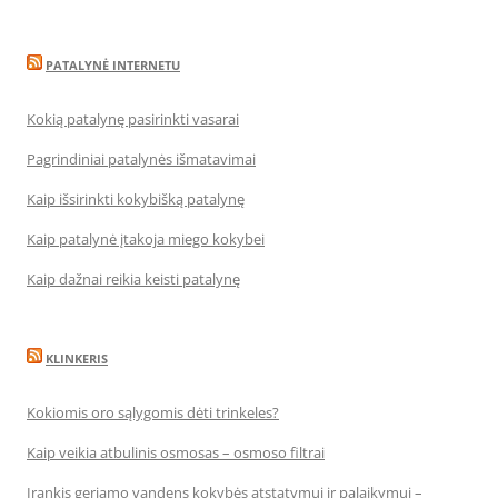
PATALYNĖ INTERNETU
Kokią patalynę pasirinkti vasarai
Pagrindiniai patalynės išmatavimai
Kaip išsirinkti kokybišką patalynę
Kaip patalynė įtakoja miego kokybei
Kaip dažnai reikia keisti patalynę
KLINKERIS
Kokiomis oro sąlygomis dėti trinkeles?
Kaip veikia atbulinis osmosas – osmoso filtrai
Įrankis geriamo vandens kokybės atstatymui ir palaikymui –