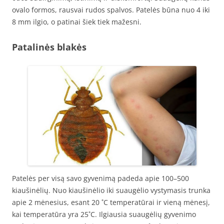
ovalo formos, rausvai rudos spalvos. Patelės būna nuo 4 iki
8 mm ilgio, o patinai šiek tiek mažesni.
Patalinės blakės
Patelės per visą savo gyvenimą padeda apie 100–500
kiaušinėlių. Nuo kiaušinėlio iki suaugėlio vystymasis trunka
apie 2 mėnesius, esant 20 ˚C temperatūrai ir vieną mėnesį,
kai temperatūra yra 25˚C. Ilgiausia suaugėlių gyvenimo