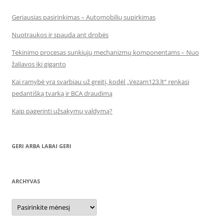
Geriausias pasirinkimas – Automobilių supirkimas
Nuotraukos ir spauda ant drobės
Tekinimo procesas sunkiųjų mechanizmų komponentams – Nuo
žaliavos iki giganto
Kai ramybė yra svarbiau už greitį, kodėl „Vezam123.lt“ renkasi
pedantišką tvarką ir BCA draudimą
Kaip pagerinti užsakymų valdymą?
GERI ARBA LABAI GERI
ARCHYVAS
Archyvas