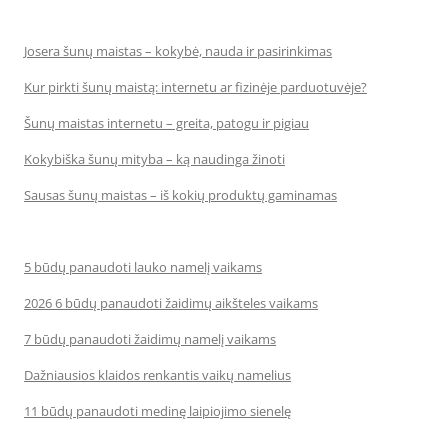
Josera šunų maistas – kokybė, nauda ir pasirinkimas
Kur pirkti šunų maistą: internetu ar fizinėje parduotuvėje?
Šunų maistas internetu – greita, patogu ir pigiau
Kokybiška šunų mityba – ką naudinga žinoti
Sausas šunų maistas – iš kokių produktų gaminamas
5 būdų panaudoti lauko namelį vaikams
2026 6 būdų panaudoti žaidimų aikšteles vaikams
7 būdų panaudoti žaidimų namelį vaikams
Dažniausios klaidos renkantis vaikų namelius
11 būdų panaudoti medinę laipiojimo sienelę