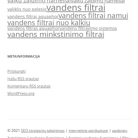
vaiku zaidimo nameliai
vaiku zaidimu nameliai
vandens filtrai
valiklis nuo pelesio
vandens filtrai namui
vandens filtrai aquaphor
vandens filtrai nuo kalkiu
vandens filtras aquaphor
vandens filtravimo sistemos
vandens minkstinimo filtrai
METAINFORMACIJA
Prisijungti
Įrašų RSS srautas
Komentarų RSS srautas
WordPress.org
© 2021
SEO straipsniu talpinimas
|
internetine parduotuve
|
padangų
žymėjimas
|
padangų žymėjimas
|
žieminių padangų žymėjimas
|
filtrų