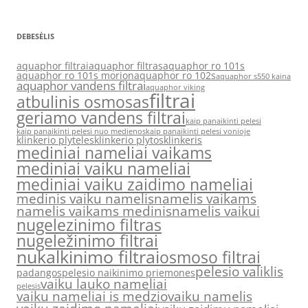
DEBESĖLIS
aquaphor filtrai
aquaphor filtras
aquaphor ro 101s
aquaphor ro 101s morion
aquaphor ro 102s
aquaphor s550 kaina
aquaphor vandens filtrai
aquaphor viking
filtrai
atbulinis osmosas
geriamo vandens filtrai
kaip panaikinti pelesi
kaip panaikinti pelesi nuo medienos
kaip panaikinti pelesi vonioje
klinkerio plyteles
klinkerio plytos
klinkeris
mediniai nameliai vaikams
mediniai vaiku nameliai
mediniai vaiku zaidimo nameliai
medinis vaiku namelis
namelis vaikams
namelis vaikams medinis
namelis vaikui
nugelezinimo filtras
nugeležinimo filtrai
nukalkinimo filtrai
osmoso filtrai
pelesio valiklis
padangos
pelesio naikinimo priemones
vaiku lauko nameliai
pelesis
vaiku nameliai is medzio
vaiku namelis