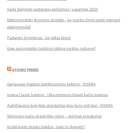
Kada žieminės padangos keičiamos į vasarines 2025
Elektromobilių įkrovimo stotelės - ką svarbu žinoti prieš įsigyjant
elektromobilį
Padangų žymėjimas - ką reikia žinoti
Kaip automobilio turbinos didina variklių našumą?
GYVUNU PREKES
Geriausias maistas sterilizuotoms katėms - JOSERA
Josera Classic katėms - Ulta premium klasės kačių maistas
Aukščiausios kokybės standartas Jūsų šuns mitybai - JOSERA
Skirtingos kačių draskyklių rūšys – skirtingi privalumai
Kodėl katės drasko baldus - kaip to išvengti?