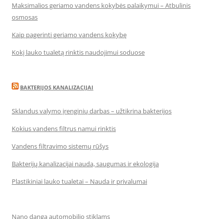
Maksimalios geriamo vandens kokybės palaikymui – Atbulinis
osmosas
Kaip pagerinti geriamo vandens kokybę
Kokį lauko tualetą rinktis naudojimui soduose
BAKTERIJOS KANALIZACIJAI
Sklandus valymo įrenginių darbas – užtikrina bakterijos
Kokius vandens filtrus namui rinktis
Vandens filtravimo sistemų rūšys
Bakterijų kanalizacijai nauda, saugumas ir ekologija
Plastikiniai lauko tualetai – Nauda ir privalumai
Nano danga automobilio stiklams