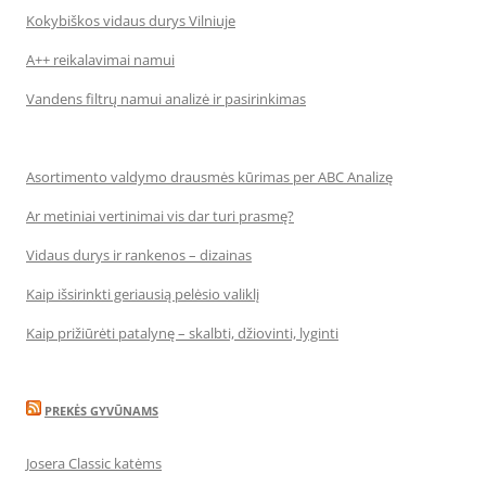
Kokybiškos vidaus durys Vilniuje
A++ reikalavimai namui
Vandens filtrų namui analizė ir pasirinkimas
Asortimento valdymo drausmės kūrimas per ABC Analizę
Ar metiniai vertinimai vis dar turi prasmę?
Vidaus durys ir rankenos – dizainas
Kaip išsirinkti geriausią pelėsio valiklį
Kaip prižiūrėti patalynę – skalbti, džiovinti, lyginti
PREKĖS GYVŪNAMS
Josera Classic katėms