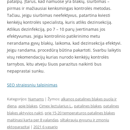
patalpų. Įtarus, kad namuose yra blakių, siurbimas –
pirmas ir mažiausiai kenksmingas kontrolės metodas.
Tačiau, jeigu siurbimas neefektyvus, patartina kviesti
kenkėjų kontrolės specialistą, kuris atliks dezinsekciją.
Atlikus dezinfekciją, po 7 – 10 parų įvertinamas jos
efektyvumas. Jeigu kontrolinio patikrinimo metu
nerandama gyvų blakių, laikoma, kad dezinsekcija efektyvi.
Jeigu randama, procedūrą būtina pakartoti. Svarbu laikytis
visų rekomendacijų kurias nurodo kenkėjų kontrolės
tarnybos, kitu atveju šiuos parazitus naikinti bus
nepaprastai sunku.
SEO straipsniu talpinimas
Kategorijos:
Namams
| Žymos:
alkanos patalines blakes puola ir
diena
,
apie blakes
,
Cimex lectularius L.
,
patalines blakes
,
patalines
blakes aktyvios nakti
,
prie 15-20 temperaturos patalines blakes
maitinasi karta per 8 valandas
,
siltakrauju gyvunu ir zmoniu
ektoparazitai
|
2021 6 vasario