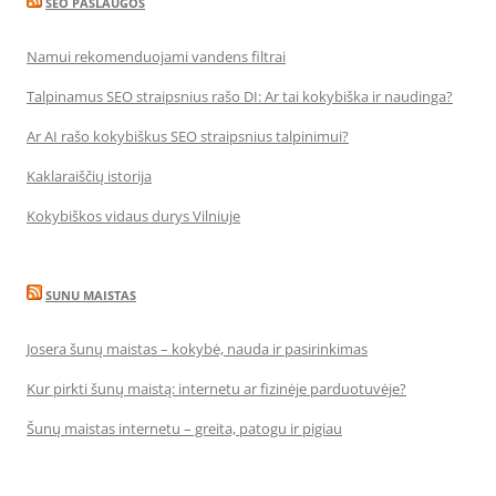
SEO PASLAUGOS
Namui rekomenduojami vandens filtrai
Talpinamus SEO straipsnius rašo DI: Ar tai kokybiška ir naudinga?
Ar AI rašo kokybiškus SEO straipsnius talpinimui?
Kaklaraiščių istorija
Kokybiškos vidaus durys Vilniuje
SUNU MAISTAS
Josera šunų maistas – kokybė, nauda ir pasirinkimas
Kur pirkti šunų maistą: internetu ar fizinėje parduotuvėje?
Šunų maistas internetu – greita, patogu ir pigiau