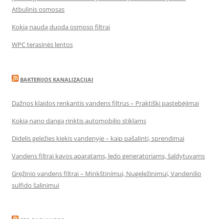
Atbulinis osmosas
Kokią naudą duoda osmoso filtrai
WPC terasinės lentos
BAKTERIJOS KANALIZACIJAI
Dažnos klaidos renkantis vandens filtrus – Praktiški pastebėjimai
Kokią nano dangą rinktis automobilio stiklams
Didelis geležies kiekis vandenyje – kaip pašalinti, sprendimai
Vandens filtrai kavos aparatams, ledo generatoriams, šaldytuvams
Gręžinio vandens filtrai – Minkštinimui, Nugeležinimui, Vandenilio
sulfido šalinimui