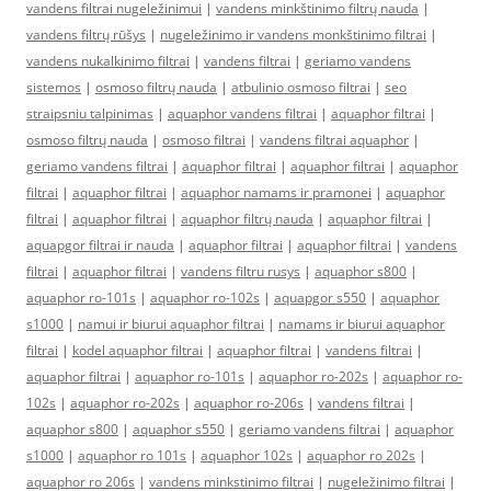
vandens filtrai nugeležinimui
|
vandens minkštinimo filtrų nauda
|
vandens filtrų rūšys
|
nugeležinimo ir vandens monkštinimo filtrai
|
vandens nukalkinimo filtrai
|
vandens filtrai
|
geriamo vandens
sistemos
|
osmoso filtrų nauda
|
atbulinio osmoso filtrai
|
seo
straipsniu talpinimas
|
aquaphor vandens filtrai
|
aquaphor filtrai
|
osmoso filtrų nauda
|
osmoso filtrai
|
vandens filtrai aquaphor
|
geriamo vandens filtrai
|
aquaphor filtrai
|
aquaphor filtrai
|
aquaphor
filtrai
|
aquaphor filtrai
|
aquaphor namams ir pramonei
|
aquaphor
filtrai
|
aquaphor filtrai
|
aquaphor filtrų nauda
|
aquaphor filtrai
|
aquapgor filtrai ir nauda
|
aquaphor filtrai
|
aquaphor filtrai
|
vandens
filtrai
|
aquaphor filtrai
|
vandens filtru rusys
|
aquaphor s800
|
aquaphor ro-101s
|
aquaphor ro-102s
|
aquapgor s550
|
aquaphor
s1000
|
namui ir biurui aquaphor filtrai
|
namams ir biurui aquaphor
filtrai
|
kodel aquaphor filtrai
|
aquaphor filtrai
|
vandens filtrai
|
aquaphor filtrai
|
aquaphor ro-101s
|
aquaphor ro-202s
|
aquaphor ro-
102s
|
aquaphor ro-202s
|
aquaphor ro-206s
|
vandens filtrai
|
aquaphor s800
|
aquaphor s550
|
geriamo vandens filtrai
|
aquaphor
s1000
|
aquaphor ro 101s
|
aquaphor 102s
|
aquaphor ro 202s
|
aquaphor ro 206s
|
vandens minkstinimo filtrai
|
nugeležinimo filtrai
|