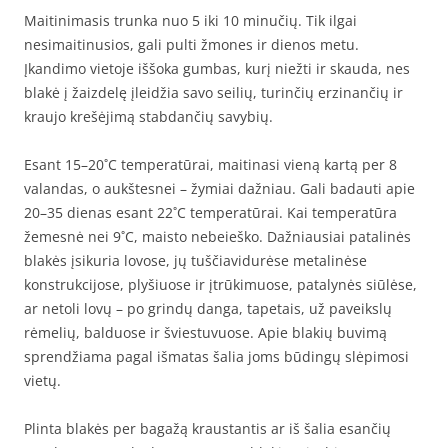
Maitinimasis trunka nuo 5 iki 10 minučių. Tik ilgai
nesimaitinusios, gali pulti žmones ir dienos metu.
Įkandimo vietoje iššoka gumbas, kurį niežti ir skauda, nes
blakė į žaizdelę įleidžia savo seilių, turinčių erzinančių ir
kraujo krešėjimą stabdančių savybių.
Esant 15–20˚C temperatūrai, maitinasi vieną kartą per 8
valandas, o aukštesnei – žymiai dažniau. Gali badauti apie
20–35 dienas esant 22˚C temperatūrai. Kai temperatūra
žemesnė nei 9˚C, maisto nebeieško. Dažniausiai patalinės
blakės įsikuria lovose, jų tuščiavidurėse metalinėse
konstrukcijose, plyšiuose ir įtrūkimuose, patalynės siūlėse,
ar netoli lovų – po grindų danga, tapetais, už paveikslų
rėmelių, balduose ir šviestuvuose. Apie blakių buvimą
sprendžiama pagal išmatas šalia joms būdingų slėpimosi
vietų.
Plinta blakės per bagažą kraustantis ar iš šalia esančių