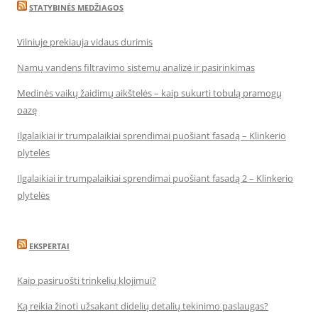
STATYBINĖS MEDŽIAGOS
Vilniuje prekiauja vidaus durimis
Namų vandens filtravimo sistemų analizė ir pasirinkimas
Medinės vaikų žaidimų aikštelės – kaip sukurti tobulą pramogų
oazę
Ilgalaikiai ir trumpalaikiai sprendimai puošiant fasadą – Klinkerio
plytelės
Ilgalaikiai ir trumpalaikiai sprendimai puošiant fasadą 2 – Klinkerio
plytelės
EKSPERTAI
Kaip pasiruošti trinkelių klojimui?
Ką reikia žinoti užsakant didelių detalių tekinimo paslaugas?