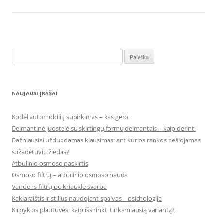
Ieškoti:
NAUJAUSI ĮRAŠAI
Kodėl automobilių supirkimas – kas gero
Deimantinė juostelė su skirtingų formų deimantais – kaip derinti
Dažniausiai užduodamas klausimas: ant kurios rankos nešiojamas
sužadėtuvių žiedas?
Atbulinio osmoso paskirtis
Osmoso filtrų – atbulinio osmoso nauda
Vandens filtrų po kriaukle svarba
Kaklaraištis ir stilius naudojant spalvas – psichologija
Kirpyklos plautuvės: kaip išsirinkti tinkamiausią variantą?