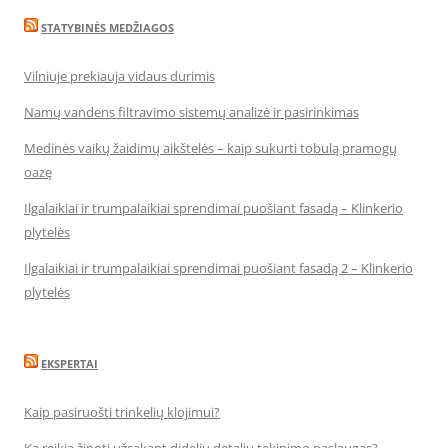
STATYBINĖS MEDŽIAGOS
Vilniuje prekiauja vidaus durimis
Namų vandens filtravimo sistemų analizė ir pasirinkimas
Medinės vaikų žaidimų aikštelės – kaip sukurti tobulą pramogų
oazę
Ilgalaikiai ir trumpalaikiai sprendimai puošiant fasadą – Klinkerio
plytelės
Ilgalaikiai ir trumpalaikiai sprendimai puošiant fasadą 2 – Klinkerio
plytelės
EKSPERTAI
Kaip pasiruošti trinkelių klojimui?