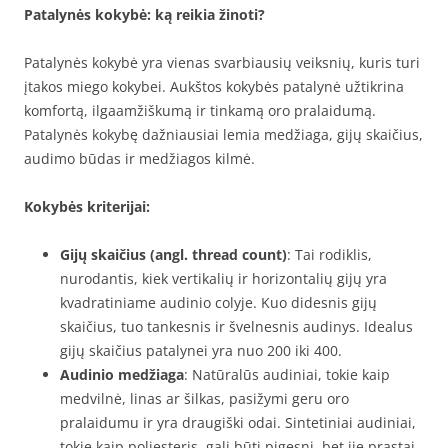
Patalynės kokybė: ką reikia žinoti?
Patalynės kokybė yra vienas svarbiausių veiksnių, kuris turi
įtakos miego kokybei. Aukštos kokybės patalynė užtikrina
komfortą, ilgaamžiškumą ir tinkamą oro pralaidumą.
Patalynės kokybę dažniausiai lemia medžiaga, gijų skaičius,
audimo būdas ir medžiagos kilmė.
Kokybės kriterijai:
Gijų skaičius (angl. thread count)
: Tai rodiklis,
nurodantis, kiek vertikalių ir horizontalių gijų yra
kvadratiniame audinio colyje. Kuo didesnis gijų
skaičius, tuo tankesnis ir švelnesnis audinys. Idealus
gijų skaičius patalynei yra nuo 200 iki 400.
Audinio medžiaga
: Natūralūs audiniai, tokie kaip
medvilnė, linas ar šilkas, pasižymi geru oro
pralaidumu ir yra draugiški odai. Sintetiniai audiniai,
tokie kaip poliesteris, gali būti pigesni, bet jie prastai