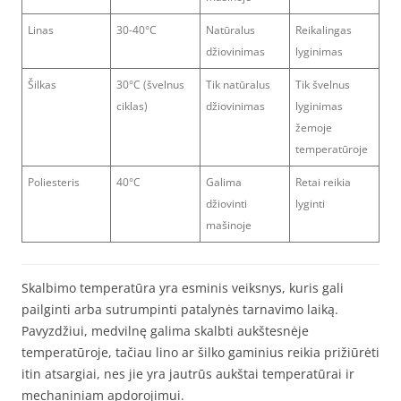
Linas
30-40°C
Natūralus
Reikalingas
džiovinimas
lyginimas
Šilkas
30°C (švelnus
Tik natūralus
Tik švelnus
ciklas)
džiovinimas
lyginimas
žemoje
temperatūroje
Poliesteris
40°C
Galima
Retai reikia
džiovinti
lyginti
mašinoje
Skalbimo temperatūra yra esminis veiksnys, kuris gali
pailginti arba sutrumpinti patalynės tarnavimo laiką.
Pavyzdžiui, medvilnę galima skalbti aukštesnėje
temperatūroje, tačiau lino ar šilko gaminius reikia prižiūrėti
itin atsargiai, nes jie yra jautrūs aukštai temperatūrai ir
mechaniniam apdorojimui.