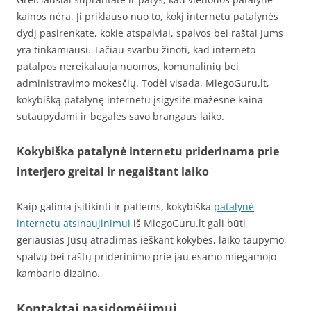
kainos nėra. Ji priklauso nuo to, kokį internetu patalynės
dydį pasirenkate, kokie atspalviai, spalvos bei raštai Jums
yra tinkamiausi. Tačiau svarbu žinoti, kad interneto
patalpos nereikalauja nuomos, komunalinių bei
administravimo mokesčių. Todėl visada, MiegoGuru.lt,
kokybišką patalynę internetu įsigysite mažesne kaina
sutaupydami ir begales savo brangaus laiko.
Kokybiška patalynė internetu priderinama prie
interjero greitai ir negaištant laiko
Kaip galima įsitikinti ir patiems, kokybiška
patalynė
internetu atsinaujinimui
iš MiegoGuru.lt gali būti
geriausias Jūsų atradimas ieškant kokybės, laiko taupymo,
spalvų bei raštų priderinimo prie jau esamo miegamojo
kambario dizaino.
Kontaktai pasidomėjimui