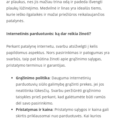
ar plaukus, nes jis mažiau trina odą ir padeda išvengti
plaukų lūžinėjimo. Medvilnė ir linas yra idealūs tiems,
kurie ieško ilgalaikės ir mažai priežiūros reikalaujančios
patalynės.
Internetinės parduotuvės: ką dar reikia žinoti?
Perkant patalynę internetu, svarbu atsižvelgti į kelis
papildomus aspektus. Nors pasirinkimas ir patogumas yra
svarbūs, taip pat būtina žinoti apie grąžinimo sąlygas,
pristatymo terminus ir garantijas.
Grąžinimo politika
: Dauguma internetinių
parduotuvių siūlo galimybę grąžinti prekes, jei jos
neatitinka lūkesčių. Svarbu peržiūrėti grąžinimo
taisykles prieš perkant, kad galėtumėte būti ramūs
dėl savo pasirinkimo.
Pristatymas ir kaina
: Pristatymo sąlygos ir kaina gali
skirtis priklausomai nuo parduotuvės. Kai kurios