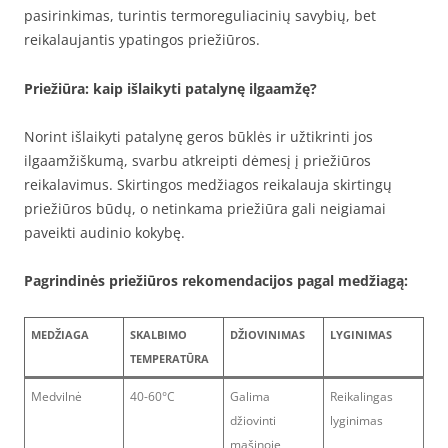
pasirinkimas, turintis termoreguliacinių savybių, bet
reikalaujantis ypatingos priežiūros.
Priežiūra: kaip išlaikyti patalynę ilgaamžę?
Norint išlaikyti patalynę geros būklės ir užtikrinti jos
ilgaamžiškumą, svarbu atkreipti dėmesį į priežiūros
reikalavimus. Skirtingos medžiagos reikalauja skirtingų
priežiūros būdų, o netinkama priežiūra gali neigiamai
paveikti audinio kokybę.
Pagrindinės priežiūros rekomendacijos pagal medžiagą:
MEDŽIAGA
SKALBIMO
DŽIOVINIMAS
LYGINIMAS
TEMPERATŪRA
Medvilnė
40-60°C
Galima
Reikalingas
džiovinti
lyginimas
mašinoje