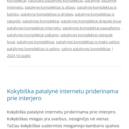
komplektai
,
naturalus patalynes komplektas
,
patalyne
,
patalyne
internetu
,
patalyne komplektas is atlaso
,
patalyne komplektas is
batisto
,
patalyne komplektas is drobes
,
patalyne komplektas is
zakardo
,
patalynes komplektai
,
patalynes komplektai dvigulei lovai
,
patalynes komplektai internetu
,
patalynes komplektai paaugliams
,
patalynes komplektai vaikams
,
patalynes komplektai viengule
lovai
,
patalynes komplektas
,
patalynes komplektas is mako satino
,
patalynes komplektas is satino
,
satino patalynes komplektas
|
2024 16 spalio
Kokybiška patalynė internetu priderinama
prie interjero
Kokybiška patalynė internetu priderinama prie interjero.
Kokybiškas miegas yra svarbus, nesiginčys nė vienas.
Tačiau kokybiškai suderintos miegamojo kambario spalvos