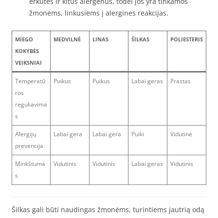
erkutes ir kitus alergenus, todėl jos yra tinkamos
žmonėms, linkusiems į alergines reakcijas.
MIEGO
MEDVILNĖ
LINAS
ŠILKAS
POLIESTERIS
KOKYBĖS
VEIKSNIAI
Temperatū
Puikus
Puikus
Labai geras
Prastas
ros
reguliavima
s
Alergijų
Labai gera
Labai gera
Puiki
Vidutinė
prevencija
Minkštuma
Vidutinis
Vidutinis
Labai geras
Vidutinis
s
Šilkas gali būti naudingas žmonėms, turintiems jautrią odą