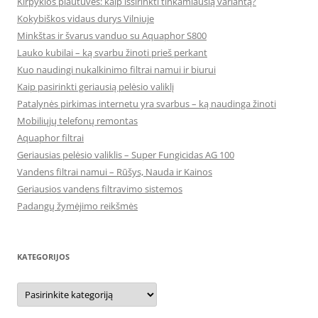
Kirpyklos plautuvės: kaip išsirinkti tinkamiausią variantą?
Kokybiškos vidaus durys Vilniuje
Minkštas ir švarus vanduo su Aquaphor S800
Lauko kubilai – ką svarbu žinoti prieš perkant
Kuo naudingi nukalkinimo filtrai namui ir biurui
Kaip pasirinkti geriausią pelėsio valiklį
Patalynės pirkimas internetu yra svarbus – ką naudinga žinoti
Mobiliųjų telefonų remontas
Aquaphor filtrai
Geriausias pelėsio valiklis – Super Fungicidas AG 100
Vandens filtrai namui – Rūšys, Nauda ir Kainos
Geriausios vandens filtravimo sistemos
Padangų žymėjimo reikšmės
KATEGORIJOS
Kategorijos