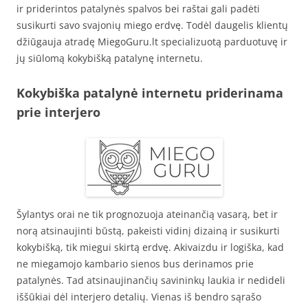
ir priderintos patalynės spalvos bei raštai gali padėti
susikurti savo svajonių miego erdvę. Todėl daugelis klientų
džiūgauja atradę MiegoGuru.lt specializuotą parduotuvę ir
jų siūlomą kokybišką patalynę internetu.
Kokybiška patalynė internetu priderinama
prie interjero
Šylantys orai ne tik prognozuoja ateinančią vasarą, bet ir
norą atsinaujinti būstą, pakeisti vidinį dizainą ir susikurti
kokybišką, tik miegui skirtą erdvę. Akivaizdu ir logiška, kad
ne miegamojo kambario sienos bus derinamos prie
patalynės. Tad atsinaujinančių savininkų laukia ir nedideli
iššūkiai dėl interjero detalių. Vienas iš bendro sąrašo