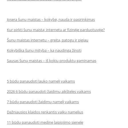
Josera šunų maistas – kokybė, nauda ir pasirinkimas
Kur pirkti šunų maistą: internetu ar fizinėje parduotuvėje?
Šunų maistas internetu – greita, patogu ir pigiau
Kokybiška šunų mityba – ką naudinga žinoti
Sausas šunų maistas – iš kokių produktų gaminamas
5 būdų panaudoti lauko namelį vaikams
2026 6 būdų panaudoti žaidimų aikšteles vaikams
7 būdų panaudoti žaidimų namelį vaikams
Dažniausios klaidos renkantis vaikų namelius
11 būdų panaudoti medinę laipiojimo sienelę