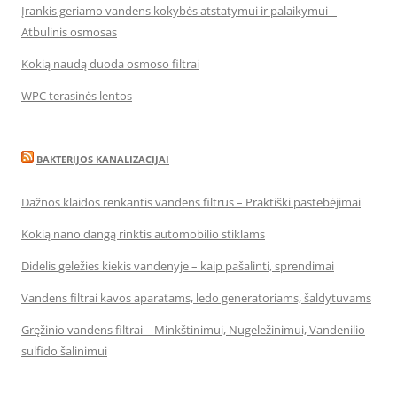
Įrankis geriamo vandens kokybės atstatymui ir palaikymui –
Atbulinis osmosas
Kokią naudą duoda osmoso filtrai
WPC terasinės lentos
BAKTERIJOS KANALIZACIJAI
Dažnos klaidos renkantis vandens filtrus – Praktiški pastebėjimai
Kokią nano dangą rinktis automobilio stiklams
Didelis geležies kiekis vandenyje – kaip pašalinti, sprendimai
Vandens filtrai kavos aparatams, ledo generatoriams, šaldytuvams
Gręžinio vandens filtrai – Minkštinimui, Nugeležinimui, Vandenilio
sulfido šalinimui