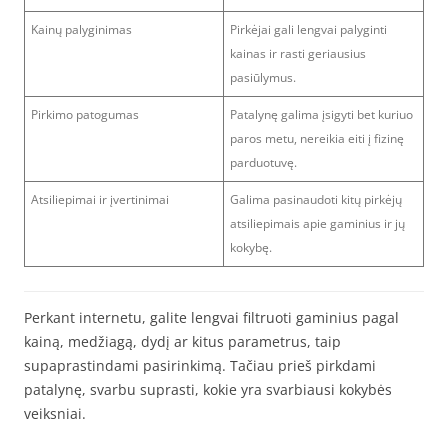
Kainų palyginimas
Pirkėjai gali lengvai palyginti
kainas ir rasti geriausius
pasiūlymus.
Pirkimo patogumas
Patalynę galima įsigyti bet kuriuo
paros metu, nereikia eiti į fizinę
parduotuvę.
Atsiliepimai ir įvertinimai
Galima pasinaudoti kitų pirkėjų
atsiliepimais apie gaminius ir jų
kokybę.
Perkant internetu, galite lengvai filtruoti gaminius pagal
kainą, medžiagą, dydį ar kitus parametrus, taip
supaprastindami pasirinkimą. Tačiau prieš pirkdami
patalynę, svarbu suprasti, kokie yra svarbiausi kokybės
veiksniai.