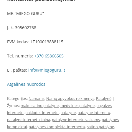
MB “MIEGO GURU”
Į. k. 305602768
PVM kodas: LT100013888115
Tel. numeris:
+370 65866505
El. paštas:
info@miegoguru.lt
Atgalines nuorodos
Kategorijos:
Namams
,
Namų apyvokos reikmenys
,
Patalynė
|
Žymos:
mako satino patalyne
,
medvilnes patalyne
,
pagalves
internetu
,
paklodes internetu
,
patalyne
,
patalyne internetu
,
patalyne internetu kaina
,
patalyne internetu vaikams
,
patalynes
komplektai
,
patalynes komplektai internertu
,
satino patalyne
,