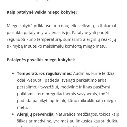
Kaip patalynė veikia miego kokybę?
Miego kokybė priklauso nuo daugelio veiksnių, o tinkamai
parinkta patalynė yra vienas iš jų. Patalynė gali padėti
reguliuoti kūno temperatūrą, sumažinti alerginių reakcijų
tikimybę ir suteikti maksimalų komfortą miego metu.
Patalynės poveikis miego kokybei:
Temperatūros reguliavimas
: Audiniai, kurie leidžia
odai kvėpuoti, padeda išvengti perkaitimo arba
peršalimo. Pavyzdžiui, medvilnė ir linas pasižymi
puikiomis termoreguliacinėmis savybėmis, todėl
padeda palaikyti optimalų kūno mikroklimatą miego
metu.
Alergijų prevencija
: Natūralios medžiagos, tokios kaip
šilkas ar medvilnė, yra mažiau linkusios kaupti dulkių