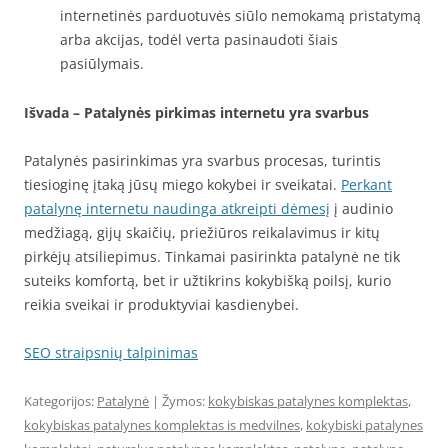
internetinės parduotuvės siūlo nemokamą pristatymą
arba akcijas, todėl verta pasinaudoti šiais
pasiūlymais.
Išvada – Patalynės pirkimas internetu yra svarbus
Patalynės pasirinkimas yra svarbus procesas, turintis
tiesioginę įtaką jūsų miego kokybei ir sveikatai.
Perkant
patalynę internetu naudinga atkreipti dėmesį
į audinio
medžiagą, gijų skaičių, priežiūros reikalavimus ir kitų
pirkėjų atsiliepimus. Tinkamai pasirinkta patalynė ne tik
suteiks komfortą, bet ir užtikrins kokybišką poilsį, kurio
reikia sveikai ir produktyviai kasdienybei.
SEO straipsnių talpinimas
Kategorijos:
Patalynė
| Žymos:
kokybiskas patalynes komplektas
,
kokybiskas patalynes komplektas is medvilnes
,
kokybiski patalynes