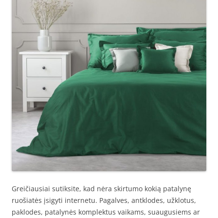
Greičiausiai sutiksite, kad nėra skirtumo kokią patalynę
ruošiatės įsigyti internetu. Pagalves, antklodes, užklotus,
paklodes, patalynės komplektus vaikams, suaugusiems ar