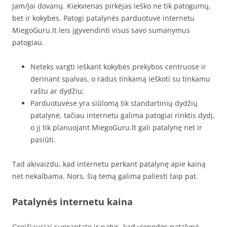
Jam/Jai dovanų. Kiekvienas pirkėjas ieško ne tik patogumų,
bet ir kokybės. Patogi patalynės parduotuvė internetu
MiegoGuru.lt leis įgyvendinti visus savo sumanymus
patogiau.
Neteks vargti ieškant kokybės prekybos centruose ir
derinant spalvas, o radus tinkamą ieškoti su tinkamu
raštu ar dydžiu;
Parduotuvėse yra siūlomą tik standartinių dydžių
patalynė, tačiau internetu galima patogiai rinktis dydį,
o jį tik planuojant MiegoGuru.lt gali patalynę net ir
pasiūti.
Tad akivaizdu, kad internetu perkant patalynę apie kainą
net nekalbama. Nors, šią temą galima paliesti taip pat.
Patalynės internetu kaina
Greičiausiai suprantate ir patys, kad vienodos patalynė