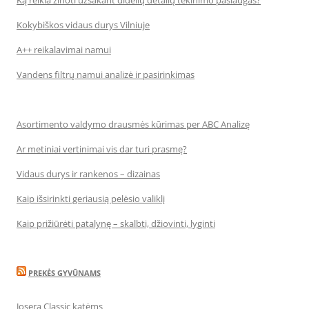
Ką reikia žinoti užsakant didelių detalių tekinimo paslaugas?
Kokybiškos vidaus durys Vilniuje
A++ reikalavimai namui
Vandens filtrų namui analizė ir pasirinkimas
Asortimento valdymo drausmės kūrimas per ABC Analizę
Ar metiniai vertinimai vis dar turi prasmę?
Vidaus durys ir rankenos – dizainas
Kaip išsirinkti geriausią pelėsio valiklį
Kaip prižiūrėti patalynę – skalbti, džiovinti, lyginti
PREKĖS GYVŪNAMS
Josera Classic katėms