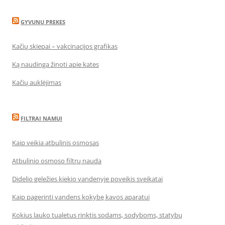
GYVUNU PREKES
Kačių skiepai – vakcinacijos grafikas
Ką naudinga žinoti apie kates
Kačių auklėjimas
FILTRAI NAMUI
Kaip veikia atbulinis osmosas
Atbulinio osmoso filtrų nauda
Didelio geležies kiekio vandenyje poveikis sveikatai
Kaip pagerinti vandens kokybę kavos aparatui
Kokius lauko tualetus rinktis sodams, sodyboms, statybų