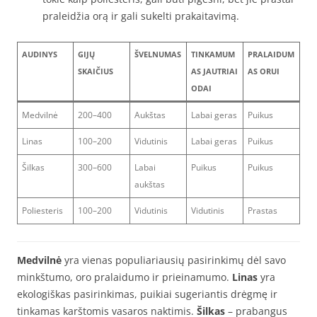
praleidžia orą ir gali sukelti prakaitavimą.
AUDINYS
GIJŲ
ŠVELNUMAS
TINKAMUM
PRALAIDUM
SKAIČIUS
AS JAUTRIAI
AS ORUI
ODAI
Medvilnė
200–400
Aukštas
Labai geras
Puikus
Linas
100–200
Vidutinis
Labai geras
Puikus
Šilkas
300–600
Labai
Puikus
Puikus
aukštas
Poliesteris
100–200
Vidutinis
Vidutinis
Prastas
Medvilnė
yra vienas populiariausių pasirinkimų dėl savo
minkštumo, oro pralaidumo ir prieinamumo.
Linas
yra
ekologiškas pasirinkimas, puikiai sugeriantis drėgmę ir
tinkamas karštomis vasaros naktimis.
Šilkas
– prabangus