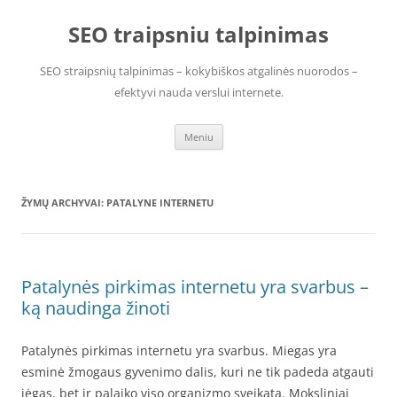
Pereiti
prie
SEO traipsniu talpinimas
turinio
SEO straipsnių talpinimas – kokybiškos atgalinės nuorodos –
efektyvi nauda verslui internete.
Meniu
ŽYMŲ ARCHYVAI:
PATALYNE INTERNETU
Patalynės pirkimas internetu yra svarbus –
ką naudinga žinoti
Patalynės pirkimas internetu yra svarbus. Miegas yra
esminė žmogaus gyvenimo dalis, kuri ne tik padeda atgauti
jėgas, bet ir palaiko viso organizmo sveikatą. Moksliniai