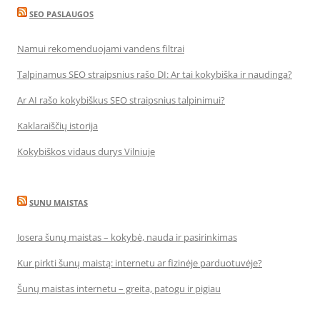
SEO PASLAUGOS
Namui rekomenduojami vandens filtrai
Talpinamus SEO straipsnius rašo DI: Ar tai kokybiška ir naudinga?
Ar AI rašo kokybiškus SEO straipsnius talpinimui?
Kaklaraiščių istorija
Kokybiškos vidaus durys Vilniuje
SUNU MAISTAS
Josera šunų maistas – kokybė, nauda ir pasirinkimas
Kur pirkti šunų maistą: internetu ar fizinėje parduotuvėje?
Šunų maistas internetu – greita, patogu ir pigiau