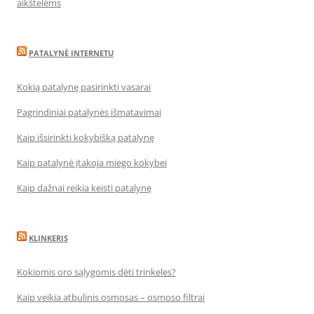
aikštelėms
PATALYNĖ INTERNETU
Kokią patalynę pasirinkti vasarai
Pagrindiniai patalynės išmatavimai
Kaip išsirinkti kokybišką patalynę
Kaip patalynė įtakoja miego kokybei
Kaip dažnai reikia keisti patalynę
KLINKERIS
Kokiomis oro sąlygomis dėti trinkeles?
Kaip veikia atbulinis osmosas – osmoso filtrai