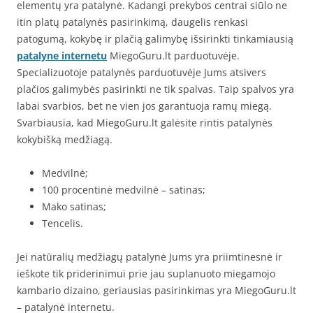
elementų yra patalynė. Kadangi prekybos centrai siūlo ne
itin platų patalynės pasirinkimą, daugelis renkasi
patogumą, kokybę ir plačią galimybę išsirinkti tinkamiausią
patalyne internetu
MiegoGuru.lt parduotuvėje.
Specializuotoje patalynės parduotuvėje Jums atsivers
plačios galimybės pasirinkti ne tik spalvas. Taip spalvos yra
labai svarbios, bet ne vien jos garantuoja ramų miegą.
Svarbiausia, kad MiegoGuru.lt galėsite rintis patalynės
kokybišką medžiagą.
Medvilnė;
100 procentinė medvilnė – satinas;
Mako satinas;
Tencelis.
Jei natūralių medžiagų patalynė Jums yra priimtinesnė ir
ieškote tik priderinimui prie jau suplanuoto miegamojo
kambario dizaino, geriausias pasirinkimas yra MiegoGuru.lt
– patalynė internetu.