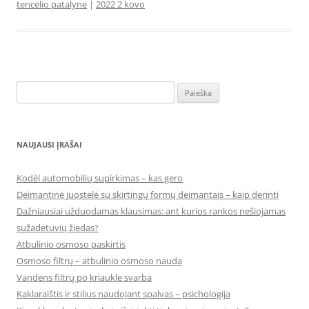
tencelio patalyne
|
2022 2 kovo
Ieškoti:
NAUJAUSI ĮRAŠAI
Kodėl automobilių supirkimas – kas gero
Deimantinė juostelė su skirtingų formų deimantais – kaip derinti
Dažniausiai užduodamas klausimas: ant kurios rankos nešiojamas
sužadėtuvių žiedas?
Atbulinio osmoso paskirtis
Osmoso filtrų – atbulinio osmoso nauda
Vandens filtrų po kriaukle svarba
Kaklaraištis ir stilius naudojant spalvas – psichologija