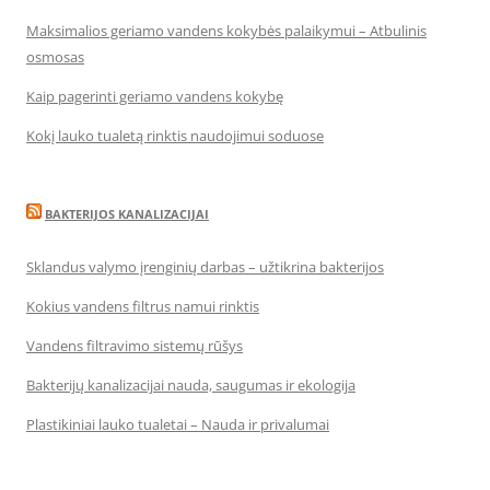
Maksimalios geriamo vandens kokybės palaikymui – Atbulinis
osmosas
Kaip pagerinti geriamo vandens kokybę
Kokį lauko tualetą rinktis naudojimui soduose
BAKTERIJOS KANALIZACIJAI
Sklandus valymo įrenginių darbas – užtikrina bakterijos
Kokius vandens filtrus namui rinktis
Vandens filtravimo sistemų rūšys
Bakterijų kanalizacijai nauda, saugumas ir ekologija
Plastikiniai lauko tualetai – Nauda ir privalumai