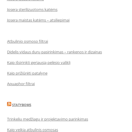
Josera sterilizuotoms katėms
Josera maistas katėms – atsiliepimai
Atbulinio osmoso filtrai
Didelis vidaus durų pasirinkimas – rankenos ir dizainas
Kaip išsirinkti geriausią pelėsio valiklį
Kaip prižiūrėti patalynę
Aquaphor filtrai
STATYBOMS
Trinkelių medžiagų ir projektavimo parinkimas
Kaip veikia atbulinis osmosas