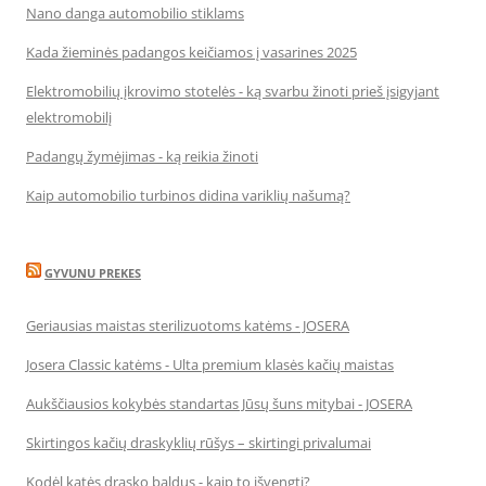
Nano danga automobilio stiklams
Kada žieminės padangos keičiamos į vasarines 2025
Elektromobilių įkrovimo stotelės - ką svarbu žinoti prieš įsigyjant
elektromobilį
Padangų žymėjimas - ką reikia žinoti
Kaip automobilio turbinos didina variklių našumą?
GYVUNU PREKES
Geriausias maistas sterilizuotoms katėms - JOSERA
Josera Classic katėms - Ulta premium klasės kačių maistas
Aukščiausios kokybės standartas Jūsų šuns mitybai - JOSERA
Skirtingos kačių draskyklių rūšys – skirtingi privalumai
Kodėl katės drasko baldus - kaip to išvengti?