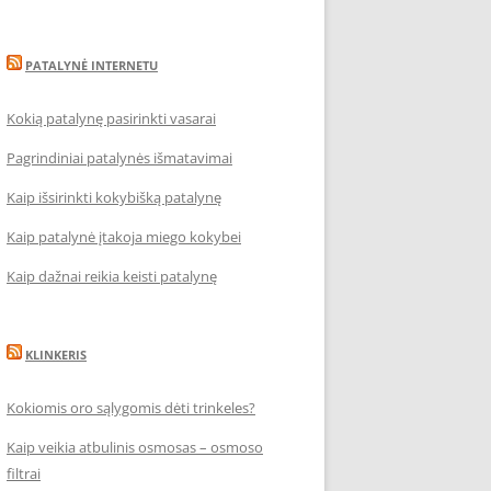
PATALYNĖ INTERNETU
Kokią patalynę pasirinkti vasarai
Pagrindiniai patalynės išmatavimai
Kaip išsirinkti kokybišką patalynę
Kaip patalynė įtakoja miego kokybei
Kaip dažnai reikia keisti patalynę
KLINKERIS
Kokiomis oro sąlygomis dėti trinkeles?
Kaip veikia atbulinis osmosas – osmoso
filtrai