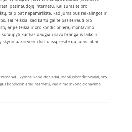
surasti pasinaudoję internetu. Kai surasite oro
iktų, taip pat nepamirškite, kad jums bus reikalingos ir
. Tai reiškia, kad kartu galite pasiteirauti oro
stų ar jie teikia ir oro kondicionierių montavimo
te sutaupyti kur kas daugiau savo brangaus laiko ir
ų skyrimo, kai vienu kartu išspręsite du jums labai
Pramonei
| Žymos:
kondicionieriai
,
mobiluskondicionieiai
,
oro
igus kondicionieriai internetu
,
vedinimo ir kondicionavimo