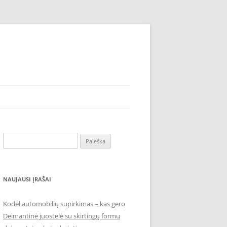
Ieškoti:
NAUJAUSI ĮRAŠAI
Kodėl automobilių supirkimas – kas gero
Deimantinė juostelė su skirtingų formų