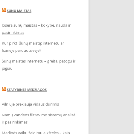
SUNU MAISTAS
Josera šunų maistas – kokybė, nauda ir
pasirinkimas
Kur pirkti šunų maistą: internetu ar
fizinėje parduotuvėje?
Šunų maistas internetu – greita, patogu ir
pigiau
STATYBINĖS MEDŽIAGOS
Vilniuje prekiauja vidaus durimis
Namų vandens filtravimo sistemų analizė
ir pasirinkimas
Medinės vaikų žaidimų aikštelės – kaip