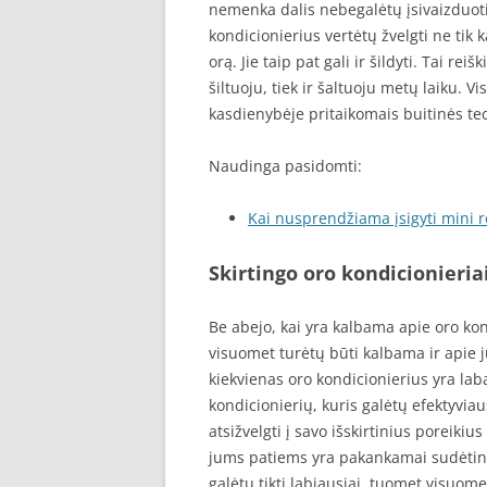
nemenka dalis nebegalėtų įsivaizduoti 
kondicionierius vertėtų žvelgti ne tik
orą. Jie taip pat gali ir šildyti. Tai rei
šiltuoju, tiek ir šaltuoju metų laiku. V
kasdienybėje pritaikomais buitinės tec
Naudinga pasidomti:
Kai nusprendžiama įsigyti mini 
Skirtingo oro kondicionieria
Be abejo, kai yra kalbama apie oro kond
visuomet turėtų būti kalbama ir apie j
kiekvienas oro kondicionierius yra laba
kondicionierių, kuris galėtų efektyvia
atsižvelgti į savo išskirtinius poreikiu
jums patiems yra pakankamai sudėtinga
galėtų tikti labiausiai, tuomet visuomet 