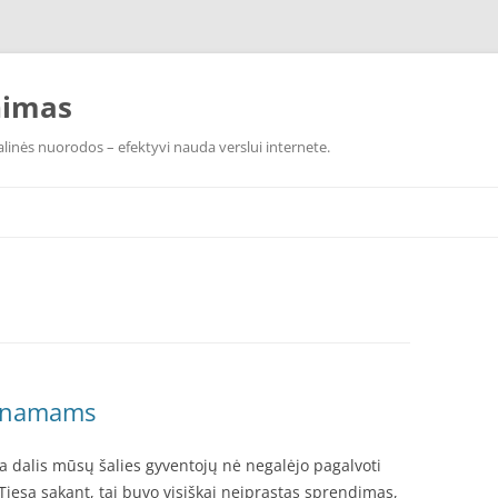
nimas
linės nuorodos – efektyvi nauda verslui internete.
ų namams
 dalis mūsų šalies gyventojų nė negalėjo pagalvoti
Tiesą sakant, tai buvo visiškai neįprastas sprendimas,