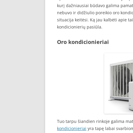
kurį dažniausiai būdavo galima pamatyt
nebuvo ir didžiulio poreikio oro kondi
situacija keitėsi. Ką jau kalbėti apie t
kondicionierių pasiūla.
Oro kondicionieriai
Tuo tarpu šiandien rinkoje galima mat
kondicionieriai
yra tapę labai svarbio