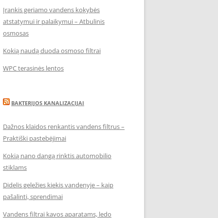
Įrankis geriamo vandens kokybės
atstatymui ir palaikymui – Atbulinis
osmosas
Kokią naudą duoda osmoso filtrai
WPC terasinės lentos
BAKTERIJOS KANALIZACIJAI
Dažnos klaidos renkantis vandens filtrus –
Praktiški pastebėjimai
Kokią nano dangą rinktis automobilio
stiklams
Didelis geležies kiekis vandenyje – kaip
pašalinti, sprendimai
Vandens filtrai kavos aparatams, ledo