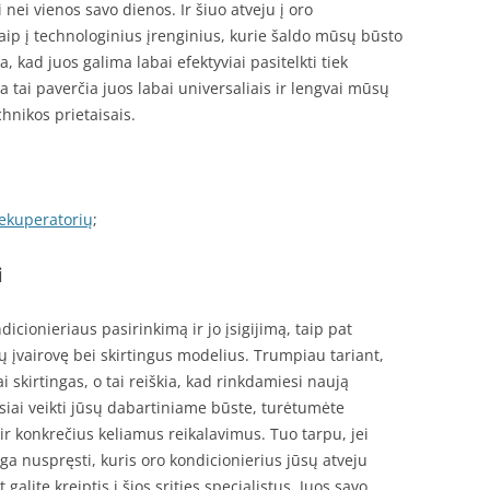
nei vienos savo dienos. Ir šiuo atveju į oro
 kaip į technologinius įrenginius, kurie šaldo mūsų būsto
škia, kad juos galima labai efektyviai pasitelkti tiek
isa tai paverčia juos labai universaliais ir lengvai mūsų
hnikos prietaisais.
rekuperatorių
;
i
icionieriaus pasirinkimą ir jo įsigijimą, taip pat
ų įvairovę bei skirtingus modelius. Trumpiau tariant,
i skirtingas, o tai reiškia, kad rinkdamiesi naują
usiai veikti jūsų dabartiniame būste, turėtumėte
s ir konkrečius keliamus reikalavimus. Tuo tarpu, jei
 nuspręsti, kuris oro kondicionierius jūsų atveju
galite kreiptis į šios srities specialistus. Juos savo