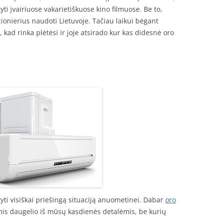
i įvairiuose vakarietiškuose kino filmuose. Be to,
cionierius naudoti Lietuvoje. Tačiau laikui bėgant
ai, kad rinka plėtėsi ir joje atsirado kur kas didesnė oro
yti visiškai priešingą situaciją anuometinei. Dabar
oro
mis daugelio iš mūsų kasdienės detalėmis, be kurių