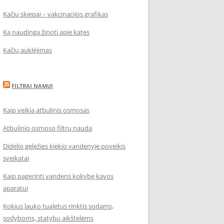
Kačių skiepai – vakcinacijos grafikas
Ką naudinga žinoti apie kates
Kačių auklėjimas
FILTRAI NAMUI
Kaip veikia atbulinis osmosas
Atbulinio osmoso filtrų nauda
Didelio geležies kiekio vandenyje poveikis
sveikatai
Kaip pagerinti vandens kokybę kavos
aparatui
Kokius lauko tualetus rinktis sodams,
sodyboms, statybų aikštelėms