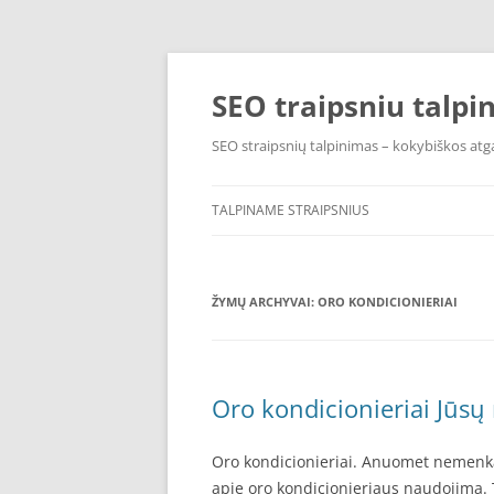
Pereiti
prie
turinio
SEO traipsniu talpi
SEO straipsnių talpinimas – kokybiškos atga
TALPINAME STRAIPSNIUS
ŽYMŲ ARCHYVAI:
ORO KONDICIONIERIAI
Oro kondicionieriai Jūs
Oro kondicionieriai. Anuomet nemenka
apie oro kondicionieriaus naudojimą. 