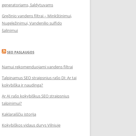
generatoriams, šaldytuvams
Gręžinio vandens filtrai – Minkštinimui,
Nugeležinimui, Vandenilio sulfido
šalinimui
SEO PASLAUGOS
Namui rekomenduojami vandens filtrai
Talpinamus SEO straipsnius rašo DI: Ar tai
kokybiška ir naudinga?
Ar AI rašo kokybiškus SEO straipsnius
talpinimui?
Kaklaraiščių istorija
Kokybiškos vidaus durys Vilniuje