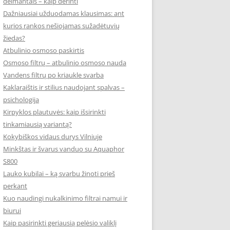
deimantais – kaip derinti
Dažniausiai užduodamas klausimas: ant
kurios rankos nešiojamas sužadėtuvių
žiedas?
Atbulinio osmoso paskirtis
Osmoso filtrų – atbulinio osmoso nauda
Vandens filtrų po kriaukle svarba
Kaklaraištis ir stilius naudojant spalvas –
psichologija
Kirpyklos plautuvės: kaip išsirinkti
tinkamiausią variantą?
Kokybiškos vidaus durys Vilniuje
Minkštas ir švarus vanduo su Aquaphor
S800
Lauko kubilai – ką svarbu žinoti prieš
perkant
Kuo naudingi nukalkinimo filtrai namui ir
biurui
Kaip pasirinkti geriausią pelėsio valiklį