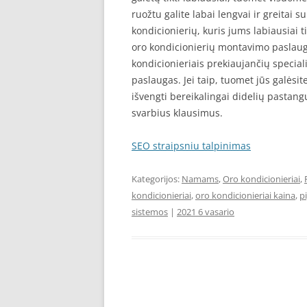
ruožtu galite labai lengvai ir greitai 
kondicionierių, kuris jums labiausiai t
oro kondicionierių montavimo paslaugos
kondicionieriais prekiaujančių speciali
paslaugas. Jei taip, tuomet jūs galėsi
išvengti bereikalingai didelių pastang
svarbius klausimus.
SEO straipsniu talpinimas
Kategorijos:
Namams
,
Oro kondicionieriai
,
kondicionieriai
,
oro kondicionieriai kaina
,
p
sistemos
|
2021 6 vasario