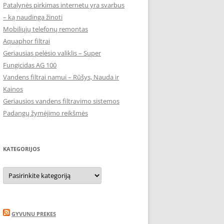
Patalynės pirkimas internetu yra svarbus
– ką naudinga žinoti
Mobiliųjų telefonų remontas
Aquaphor filtrai
Geriausias pelėsio valiklis – Super
Fungicidas AG 100
Vandens filtrai namui – Rūšys, Nauda ir
Kainos
Geriausios vandens filtravimo sistemos
Padangų žymėjimo reikšmės
KATEGORIJOS
Kategorijos
GYVUNU PREKES