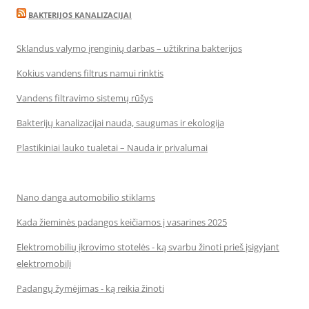
BAKTERIJOS KANALIZACIJAI
Sklandus valymo įrenginių darbas – užtikrina bakterijos
Kokius vandens filtrus namui rinktis
Vandens filtravimo sistemų rūšys
Bakterijų kanalizacijai nauda, saugumas ir ekologija
Plastikiniai lauko tualetai – Nauda ir privalumai
Nano danga automobilio stiklams
Kada žieminės padangos keičiamos į vasarines 2025
Elektromobilių įkrovimo stotelės - ką svarbu žinoti prieš įsigyjant
elektromobilį
Padangų žymėjimas - ką reikia žinoti