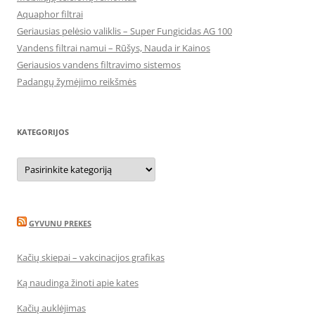
Aquaphor filtrai
Geriausias pelėsio valiklis – Super Fungicidas AG 100
Vandens filtrai namui – Rūšys, Nauda ir Kainos
Geriausios vandens filtravimo sistemos
Padangų žymėjimo reikšmės
KATEGORIJOS
Kategorijos
GYVUNU PREKES
Kačių skiepai – vakcinacijos grafikas
Ką naudinga žinoti apie kates
Kačių auklėjimas