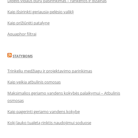
Didelis vidaus durų pasirinkimas – rankenos ir dizainas
Kaip išsirinkti geriausią pelėsio valiklį
Kaip prižiūrėti patalynę
Aquaphor filtrai
STATYBOMS
Trinkelių medžiagų ir projektavimo parinkimas
Kaip veikia atbulinis osmosas
Maksimalios geriamo vandens kokybės palaikymui – Atbulinis
osmosas
Kaip pagerinti geriamo vandens kokybę
Kokį lauko tualetą rinktis naudojimui soduose