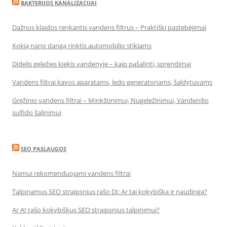
BAKTERIJOS KANALIZACIJAI
Dažnos klaidos renkantis vandens filtrus – Praktiški pastebėjimai
Kokią nano dangą rinktis automobilio stiklams
Didelis geležies kiekis vandenyje – kaip pašalinti, sprendimai
Vandens filtrai kavos aparatams, ledo generatoriams, šaldytuvams
Gręžinio vandens filtrai – Minkštinimui, Nugeležinimui, Vandenilio
sulfido šalinimui
SEO PASLAUGOS
Namui rekomenduojami vandens filtrai
Talpinamus SEO straipsnius rašo DI: Ar tai kokybiška ir naudinga?
Ar AI rašo kokybiškus SEO straipsnius talpinimui?