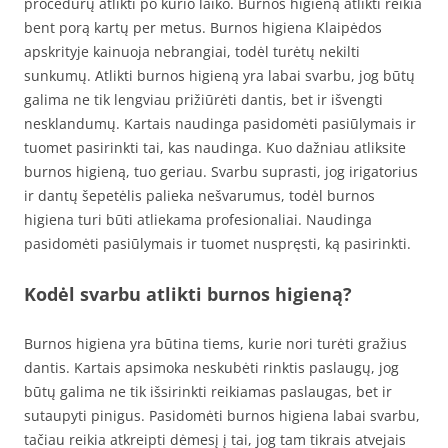
procedūrų atlikti po kurio laiko. Burnos higieną atlikti reikia
bent porą kartų per metus. Burnos higiena Klaipėdos
apskrityje kainuoja nebrangiai, todėl turėtų nekilti
sunkumų. Atlikti burnos higieną yra labai svarbu, jog būtų
galima ne tik lengviau prižiūrėti dantis, bet ir išvengti
nesklandumų. Kartais naudinga pasidomėti pasiūlymais ir
tuomet pasirinkti tai, kas naudinga. Kuo dažniau atliksite
burnos higieną, tuo geriau. Svarbu suprasti, jog irigatorius
ir dantų šepetėlis palieka nešvarumus, todėl burnos
higiena turi būti atliekama profesionaliai. Naudinga
pasidomėti pasiūlymais ir tuomet nuspręsti, ką pasirinkti.
Kodėl svarbu atlikti burnos higieną?
Burnos higiena yra būtina tiems, kurie nori turėti gražius
dantis. Kartais apsimoka neskubėti rinktis paslaugų, jog
būtų galima ne tik išsirinkti reikiamas paslaugas, bet ir
sutaupyti pinigus. Pasidomėti burnos higiena labai svarbu,
tačiau reikia atkreipti dėmesį į tai, jog tam tikrais atvejais