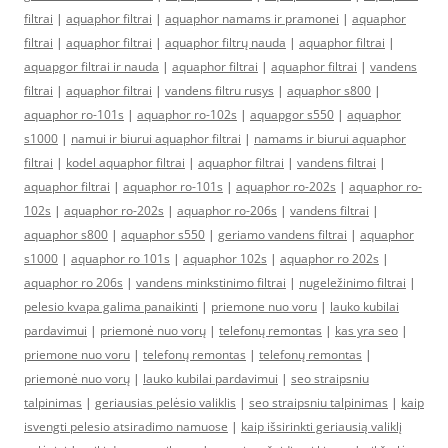
filtrai
|
aquaphor filtrai
|
aquaphor namams ir pramonei
|
aquaphor
filtrai
|
aquaphor filtrai
|
aquaphor filtrų nauda
|
aquaphor filtrai
|
aquapgor filtrai ir nauda
|
aquaphor filtrai
|
aquaphor filtrai
|
vandens
filtrai
|
aquaphor filtrai
|
vandens filtru rusys
|
aquaphor s800
|
aquaphor ro-101s
|
aquaphor ro-102s
|
aquapgor s550
|
aquaphor
s1000
|
namui ir biurui aquaphor filtrai
|
namams ir biurui aquaphor
filtrai
|
kodel aquaphor filtrai
|
aquaphor filtrai
|
vandens filtrai
|
aquaphor filtrai
|
aquaphor ro-101s
|
aquaphor ro-202s
|
aquaphor ro-
102s
|
aquaphor ro-202s
|
aquaphor ro-206s
|
vandens filtrai
|
aquaphor s800
|
aquaphor s550
|
geriamo vandens filtrai
|
aquaphor
s1000
|
aquaphor ro 101s
|
aquaphor 102s
|
aquaphor ro 202s
|
aquaphor ro 206s
|
vandens minkstinimo filtrai
|
nugeležinimo filtrai
|
pelesio kvapa galima panaikinti
|
priemone nuo voru
|
lauko kubilai
pardavimui
|
priemonė nuo vorų
|
telefonų remontas
|
kas yra seo
|
priemone nuo voru
|
telefonų remontas
|
telefonų remontas
|
priemonė nuo vorų
|
lauko kubilai pardavimui
|
seo straipsniu
talpinimas
|
geriausias pelėsio valiklis
|
seo straipsniu talpinimas
|
kaip
isvengti pelesio atsiradimo namuose
|
kaip išsirinkti geriausią valiklį