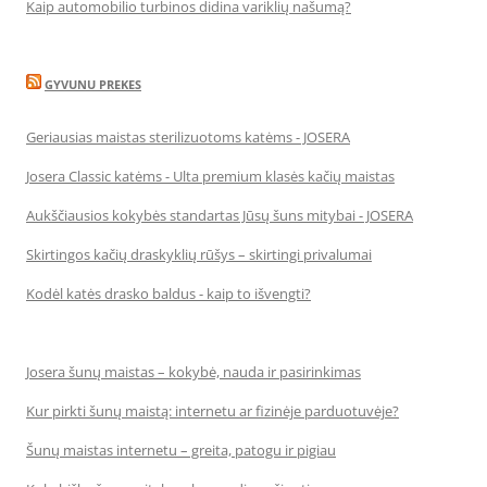
Kaip automobilio turbinos didina variklių našumą?
GYVUNU PREKES
Geriausias maistas sterilizuotoms katėms - JOSERA
Josera Classic katėms - Ulta premium klasės kačių maistas
Aukščiausios kokybės standartas Jūsų šuns mitybai - JOSERA
Skirtingos kačių draskyklių rūšys – skirtingi privalumai
Kodėl katės drasko baldus - kaip to išvengti?
Josera šunų maistas – kokybė, nauda ir pasirinkimas
Kur pirkti šunų maistą: internetu ar fizinėje parduotuvėje?
Šunų maistas internetu – greita, patogu ir pigiau