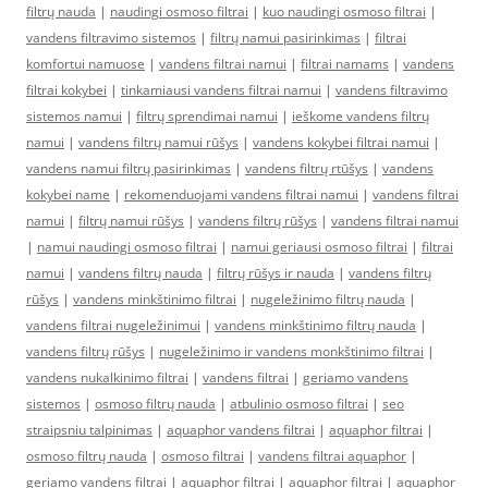
filtrų nauda
|
naudingi osmoso filtrai
|
kuo naudingi osmoso filtrai
|
vandens filtravimo sistemos
|
filtrų namui pasirinkimas
|
filtrai
komfortui namuose
|
vandens filtrai namui
|
filtrai namams
|
vandens
filtrai kokybei
|
tinkamiausi vandens filtrai namui
|
vandens filtravimo
sistemos namui
|
filtrų sprendimai namui
|
ieškome vandens filtrų
namui
|
vandens filtrų namui rūšys
|
vandens kokybei filtrai namui
|
vandens namui filtrų pasirinkimas
|
vandens filtrų rtūšys
|
vandens
kokybei name
|
rekomenduojami vandens filtrai namui
|
vandens filtrai
namui
|
filtrų namui rūšys
|
vandens filtrų rūšys
|
vandens filtrai namui
|
namui naudingi osmoso filtrai
|
namui geriausi osmoso filtrai
|
filtrai
namui
|
vandens filtrų nauda
|
filtrų rūšys ir nauda
|
vandens filtrų
rūšys
|
vandens minkštinimo filtrai
|
nugeležinimo filtrų nauda
|
vandens filtrai nugeležinimui
|
vandens minkštinimo filtrų nauda
|
vandens filtrų rūšys
|
nugeležinimo ir vandens monkštinimo filtrai
|
vandens nukalkinimo filtrai
|
vandens filtrai
|
geriamo vandens
sistemos
|
osmoso filtrų nauda
|
atbulinio osmoso filtrai
|
seo
straipsniu talpinimas
|
aquaphor vandens filtrai
|
aquaphor filtrai
|
osmoso filtrų nauda
|
osmoso filtrai
|
vandens filtrai aquaphor
|
geriamo vandens filtrai
|
aquaphor filtrai
|
aquaphor filtrai
|
aquaphor