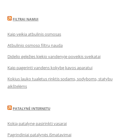
FILTRAI NAMUI
Kaip veikia atbulinis osmosas
Atbulinio osmoso filtrų nauda
Didelio geležies kiekio vandenyje poveikis sveikatai
Kaip pagerinti vandens kokybę kavos aparatui
Kokius lauko tualetus rinktis sodams, sodyboms, statybų
aikštelėms
PATALYNĖ INTERNETU
Kokią patalynę pasirinkti vasarai
Pagrindiniai patalynės išmatavimai