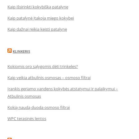
Kaip išsirinkti kokybišką patalynę
Kaip patalynė įtakoja miego kokybei
Kaip dažnai reikia keisti patalynę
KLINKERIS
Kokiomis oro sąlygomis dėti trinkeles?
Kaip veikia atbulinis osmosas – osmoso filtrai
Įrankis geriamo vandens kokybės atstatymui ir palaikymui –
Atbulinis osmosas
Kokią naudą duoda osmoso filtrai
WPC terasinės lentos