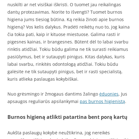
nuskilti ar net visiškai iškristi. O tuomet jau reikalingas
dantų protezavimas. Norite to išvengti? Tuomet burnos
higiena jums tiesiog būtina. Ką reikia žinoti apie burnos
higieną? Vos kelis dalykus. Pradėti reikėtų nuo to, jog kaina
čia tokia pati, kaip ir kituose miestuose. Galima rasti ir
pigesnes kainas, ir brangesnes. Būtent dėl to labai svarbu
rinktis atidžiai. Tokiu būdu galima ne tik surasti reikiamus
pasiūlymus, bet ir sutaupyti pinigus. Kitas dalykas, kuris
labai svarbu, rinkitės odontologą atidžiai. Tokiu būdu
galėsite ne tik sutaupyti pinigus, bet ir rasti specialistą,
kuris atlieka paslaugas kokybiškai.
Nuo grėsmingo ir žmogaus dantims žalingo
ėduonies
, Jus
apsaugos reguliarūs apsilankymai
pas burnos higienistą
.
Burnos higieną atlikti patartina bent porą kartų
Aukšta paslaugų kokybė neužtikrina, jog nereikės