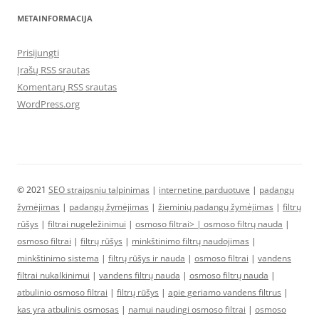
METAINFORMACIJA
Prisijungti
Įrašų RSS srautas
Komentarų RSS srautas
WordPress.org
© 2021
SEO straipsniu talpinimas
|
internetine parduotuve
|
padangų
žymėjimas
|
padangų žymėjimas
|
žieminių padangų žymėjimas
|
filtrų
rūšys
|
filtrai nugeležinimui
|
osmoso filtrai> |
osmoso filtrų nauda
|
osmoso filtrai
|
filtrų rūšys
|
minkštinimo filtrų naudojimas
|
minkštinimo sistema
|
filtrų rūšys ir nauda
|
osmoso filtrai
|
vandens
filtrai nukalkinimui
|
vandens filtrų nauda
|
osmoso filtrų nauda
|
atbulinio osmoso filtrai
|
filtrų rūšys
|
apie geriamo vandens filtrus
|
kas yra atbulinis osmosas
|
namui naudingi osmoso filtrai
|
osmoso