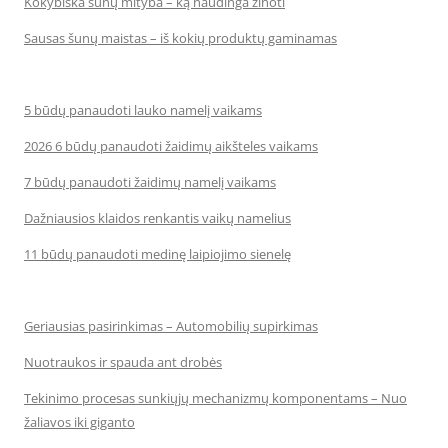
Kokybiška šunų mityba – ką naudinga žinoti
Sausas šunų maistas – iš kokių produktų gaminamas
5 būdų panaudoti lauko namelį vaikams
2026 6 būdų panaudoti žaidimų aikšteles vaikams
7 būdų panaudoti žaidimų namelį vaikams
Dažniausios klaidos renkantis vaikų namelius
11 būdų panaudoti medinę laipiojimo sienelę
Geriausias pasirinkimas – Automobilių supirkimas
Nuotraukos ir spauda ant drobės
Tekinimo procesas sunkiųjų mechanizmų komponentams – Nuo
žaliavos iki giganto