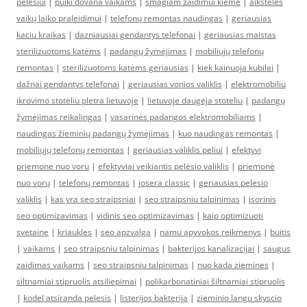
pelėsiui
|
puiki dovana vaikams
|
smagiam žaidimui kieme
|
aikštelės
vaikų laiko praleidimui
|
telefonų remontas naudingas
|
geriausias
kaciu kraikas
|
dazniausiai gendantys telefonai
|
geriausias maistas
sterilizuotoms katėms
|
padangų žymėjimas
|
mobiliųjų telefonų
remontas
|
sterilizuotoms katėms geriausias
|
kiek kainuoja kubilai
|
dažnai gendantys telefonai
|
geriausias vonios valiklis
|
elektromobiliu
ikrovimo stoteliu pletra lietuvoje
|
lietuvoje daugeja stoteliu
|
padangų
žymėjimas reikalingas
|
vasarinės padangos elektromobiliams
|
naudingas žieminių padangų žymėjimas
|
kuo naudingas remontas
|
mobiliųjų telefonų remontas
|
geriausias valiklis peliui
|
efektyvi
priemone nuo voru
|
efektyviai veikiantis pelėsio valiklis
|
priemonė
nuo vorų
|
telefonų remontas
|
josera classic
|
geriausias pelesio
valiklis
|
kas yra seo straipsniai
|
seo straipsniu talpinimas
|
isorinis
seo optimizavimas
|
vidinis seo optimizavimas
|
kaip optimizuoti
svetaine
|
kriaukles
|
seo apzvalga
|
namu apyvokos reikmenys
|
buitis
|
vaikams
|
seo straipsniu talpinimas
|
bakterijos kanalizacijai
|
saugus
zaidimas vaikams
|
seo straipsniu talpinimas
|
nuo kada ziemines
|
siltnamiai stipruolis atsiliepimai
|
polikarbonatiniai šiltnamiai stipruolis
|
kodel atsiranda pelesis
|
listerijos bakterija
|
zieminio langu skyscio