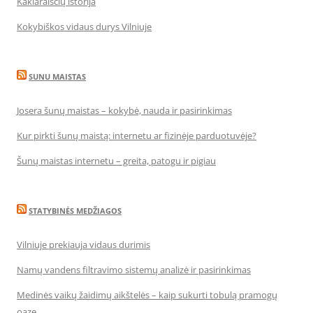
Kaklaraiščių istorija
Kokybiškos vidaus durys Vilniuje
SUNU MAISTAS
Josera šunų maistas – kokybė, nauda ir pasirinkimas
Kur pirkti šunų maistą: internetu ar fizinėje parduotuvėje?
Šunų maistas internetu – greita, patogu ir pigiau
STATYBINĖS MEDŽIAGOS
Vilniuje prekiauja vidaus durimis
Namų vandens filtravimo sistemų analizė ir pasirinkimas
Medinės vaikų žaidimų aikštelės – kaip sukurti tobulą pramogų
oazę