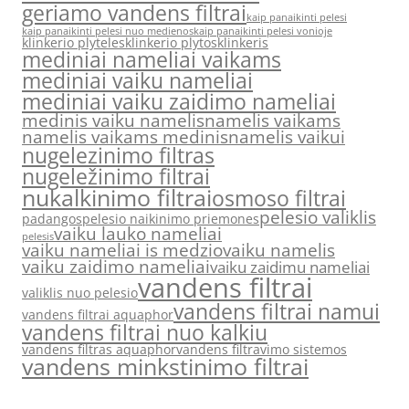
geriamo vandens filtrai
kaip panaikinti pelesi
kaip panaikinti pelesi nuo medienos
kaip panaikinti pelesi vonioje
klinkerio plyteles
klinkerio plytos
klinkeris
mediniai nameliai vaikams
mediniai vaiku nameliai
mediniai vaiku zaidimo nameliai
medinis vaiku namelis
namelis vaikams
namelis vaikams medinis
namelis vaikui
nugelezinimo filtras
nugeležinimo filtrai
nukalkinimo filtrai
osmoso filtrai
pelesio valiklis
padangos
pelesio naikinimo priemones
vaiku lauko nameliai
pelesis
vaiku nameliai is medzio
vaiku namelis
vaiku zaidimo nameliai
vaiku zaidimu nameliai
vandens filtrai
valiklis nuo pelesio
vandens filtrai namui
vandens filtrai aquaphor
vandens filtrai nuo kalkiu
vandens filtras aquaphor
vandens filtravimo sistemos
vandens minkstinimo filtrai