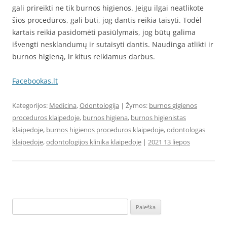
gali prireikti ne tik burnos higienos. Jeigu ilgai neatlikote
šios procedūros, gali būti, jog dantis reikia taisyti. Todėl
kartais reikia pasidomėti pasiūlymais, jog būtų galima
išvengti nesklandumų ir sutaisyti dantis. Naudinga atlikti ir
burnos higieną, ir kitus reikiamus darbus.
Facebookas.lt
Kategorijos:
Medicina
,
Odontologija
| Žymos:
burnos gigienos
proceduros klaipedoje
,
burnos higiena
,
burnos higienistas
klaipedoje
,
burnos higienos proceduros klaipedoje
,
odontologas
klaipedoje
,
odontologijos klinika klaipedoje
|
2021 13 liepos
Ieškoti: