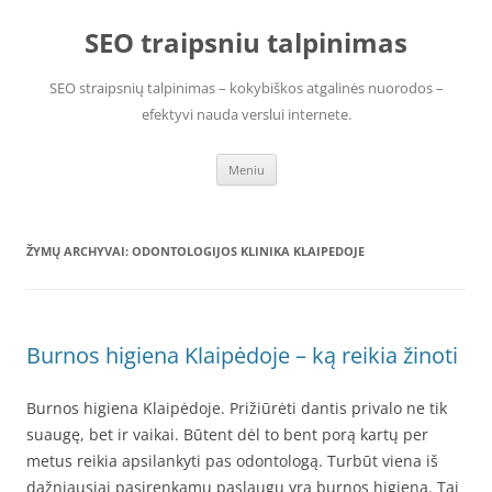
Pereiti
prie
SEO traipsniu talpinimas
turinio
SEO straipsnių talpinimas – kokybiškos atgalinės nuorodos –
efektyvi nauda verslui internete.
Meniu
ŽYMŲ ARCHYVAI:
ODONTOLOGIJOS KLINIKA KLAIPEDOJE
Burnos higiena Klaipėdoje – ką reikia žinoti
Burnos higiena Klaipėdoje. Prižiūrėti dantis privalo ne tik
suaugę, bet ir vaikai. Būtent dėl to bent porą kartų per
metus reikia apsilankyti pas odontologą. Turbūt viena iš
dažniausiai pasirenkamų paslaugų yra burnos higiena. Tai