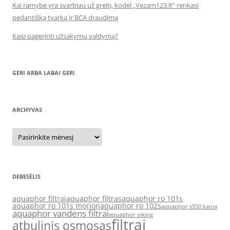
Kai ramybė yra svarbiau už greitį, kodėl „Vezam123.lt“ renkasi
pedantišką tvarką ir BCA draudimą
Kaip pagerinti užsakymų valdymą?
GERI ARBA LABAI GERI
ARCHYVAS
Archyvas
DEBESĖLIS
aquaphor filtrai
aquaphor filtras
aquaphor ro 101s
aquaphor ro 101s morion
aquaphor ro 102s
aquaphor s550 kaina
aquaphor vandens filtrai
aquaphor viking
filtrai
atbulinis osmosas