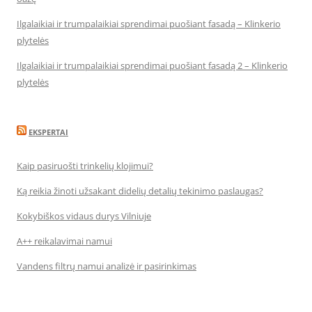
Ilgalaikiai ir trumpalaikiai sprendimai puošiant fasadą – Klinkerio
plytelės
Ilgalaikiai ir trumpalaikiai sprendimai puošiant fasadą 2 – Klinkerio
plytelės
EKSPERTAI
Kaip pasiruošti trinkelių klojimui?
Ką reikia žinoti užsakant didelių detalių tekinimo paslaugas?
Kokybiškos vidaus durys Vilniuje
A++ reikalavimai namui
Vandens filtrų namui analizė ir pasirinkimas