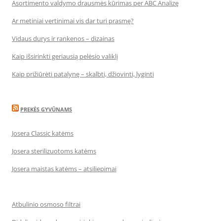
Asortimento valdymo drausmės kūrimas per ABC Analizę
Ar metiniai vertinimai vis dar turi prasmę?
Vidaus durys ir rankenos – dizainas
Kaip išsirinkti geriausią pelėsio valiklį
Kaip prižiūrėti patalynę – skalbti, džiovinti, lyginti
PREKĖS GYVŪNAMS
Josera Classic katėms
Josera sterilizuotoms katėms
Josera maistas katėms – atsiliepimai
Atbulinio osmoso filtrai