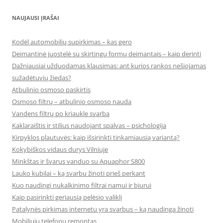
NAUJAUSI ĮRAŠAI
Kodėl automobilių supirkimas – kas gero
Deimantinė juostelė su skirtingų formų deimantais – kaip derinti
Dažniausiai užduodamas klausimas: ant kurios rankos nešiojamas
sužadėtuvių žiedas?
Atbulinio osmoso paskirtis
Osmoso filtrų – atbulinio osmoso nauda
Vandens filtrų po kriaukle svarba
Kaklaraištis ir stilius naudojant spalvas – psichologija
Kirpyklos plautuvės: kaip išsirinkti tinkamiausią variantą?
Kokybiškos vidaus durys Vilniuje
Minkštas ir švarus vanduo su Aquaphor S800
Lauko kubilai – ką svarbu žinoti prieš perkant
Kuo naudingi nukalkinimo filtrai namui ir biurui
Kaip pasirinkti geriausią pelėsio valiklį
Patalynės pirkimas internetu yra svarbus – ką naudinga žinoti
Mobiliųjų telefonų remontas