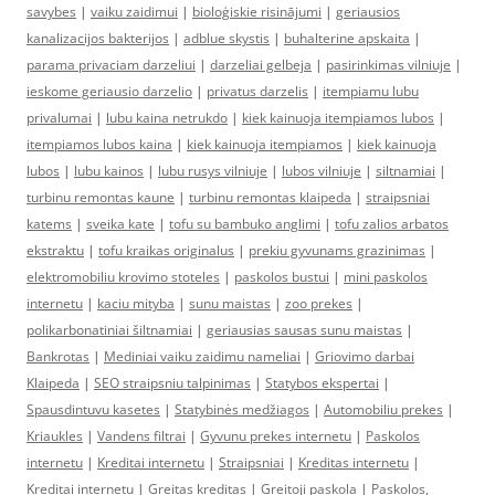
savybes
|
vaiku zaidimui
|
bioloģiskie risinājumi
|
geriausios
kanalizacijos bakterijos
|
adblue skystis
|
buhalterine apskaita
|
parama privaciam darzeliui
|
darzeliai gelbeja
|
pasirinkimas vilniuje
|
ieskome geriausio darzelio
|
privatus darzelis
|
itempiamu lubu
privalumai
|
lubu kaina netrukdo
|
kiek kainuoja itempiamos lubos
|
itempiamos lubos kaina
|
kiek kainuoja itempiamos
|
kiek kainuoja
lubos
|
lubu kainos
|
lubu rusys vilniuje
|
lubos vilniuje
|
siltnamiai
|
turbinu remontas kaune
|
turbinu remontas klaipeda
|
straipsniai
katems
|
sveika kate
|
tofu su bambuko anglimi
|
tofu zalios arbatos
ekstraktu
|
tofu kraikas originalus
|
prekiu gyvunams grazinimas
|
elektromobiliu krovimo stoteles
|
paskolos bustui
|
mini paskolos
internetu
|
kaciu mityba
|
sunu maistas
|
zoo prekes
|
polikarbonatiniai šiltnamiai
|
geriausias sausas sunu maistas
|
Bankrotas
|
Mediniai vaiku zaidimu nameliai
|
Griovimo darbai
Klaipeda
|
SEO straipsniu talpinimas
|
Statybos ekspertai
|
Spausdintuvu kasetes
|
Statybinės medžiagos
|
Automobiliu prekes
|
Kriaukles
|
Vandens filtrai
|
Gyvunu prekes internetu
|
Paskolos
internetu
|
Kreditai internetu
|
Straipsniai
|
Kreditas internetu
|
Kreditai internetu
|
Greitas kreditas
|
Greitoji paskola
|
Paskolos,