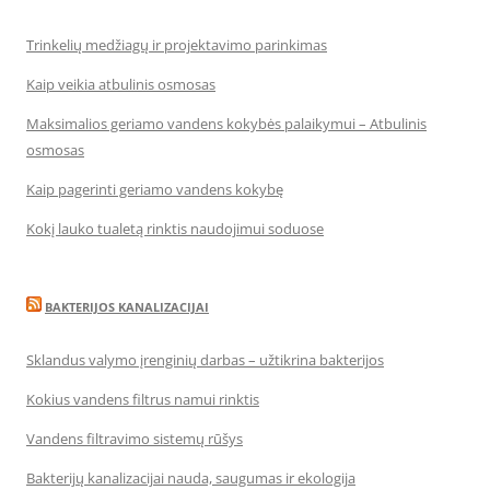
Trinkelių medžiagų ir projektavimo parinkimas
Kaip veikia atbulinis osmosas
Maksimalios geriamo vandens kokybės palaikymui – Atbulinis
osmosas
Kaip pagerinti geriamo vandens kokybę
Kokį lauko tualetą rinktis naudojimui soduose
BAKTERIJOS KANALIZACIJAI
Sklandus valymo įrenginių darbas – užtikrina bakterijos
Kokius vandens filtrus namui rinktis
Vandens filtravimo sistemų rūšys
Bakterijų kanalizacijai nauda, saugumas ir ekologija