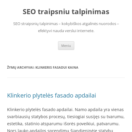
Pereiti
prie
SEO traipsniu talpinimas
turinio
SEO straipsnių talpinimas – kokybiškos atgalinės nuorodos –
efektyvi nauda verslui internete.
Meniu
ŽYMŲ ARCHYVAI:
KLINKERIS FASADUI KAINA
Klinkerio plytelės fasado apdailai
Klinkerio plytelės fasado apdailai. Namo apdaila yra vienas
svarbiausių statybos procesų, tiesiogiai susijęs su tvarumu,
estetika, statinio atsparumu išorės poveikiui, patvarumu.
Nors lauko apdailos sprendimų šiandieninėje statybų