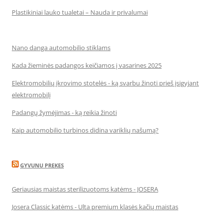
Plastikiniai lauko tualetai – Nauda ir privalumai
Nano danga automobilio stiklams
Kada žieminės padangos keičiamos į vasarines 2025
Elektromobilių įkrovimo stotelės - ką svarbu žinoti prieš įsigyjant
elektromobilį
Padangų žymėjimas - ką reikia žinoti
Kaip automobilio turbinos didina variklių našumą?
GYVUNU PREKES
Geriausias maistas sterilizuotoms katėms - JOSERA
Josera Classic katėms - Ulta premium klasės kačių maistas