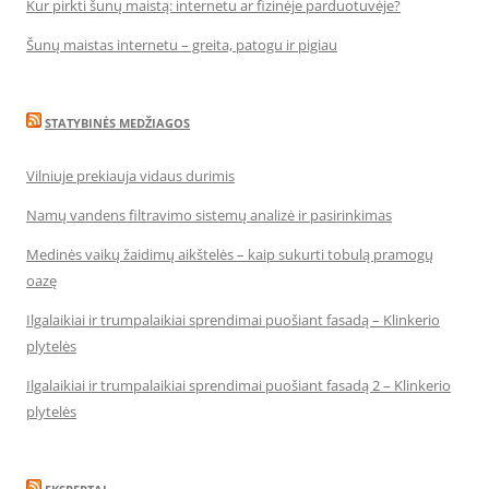
Kur pirkti šunų maistą: internetu ar fizinėje parduotuvėje?
Šunų maistas internetu – greita, patogu ir pigiau
STATYBINĖS MEDŽIAGOS
Vilniuje prekiauja vidaus durimis
Namų vandens filtravimo sistemų analizė ir pasirinkimas
Medinės vaikų žaidimų aikštelės – kaip sukurti tobulą pramogų
oazę
Ilgalaikiai ir trumpalaikiai sprendimai puošiant fasadą – Klinkerio
plytelės
Ilgalaikiai ir trumpalaikiai sprendimai puošiant fasadą 2 – Klinkerio
plytelės