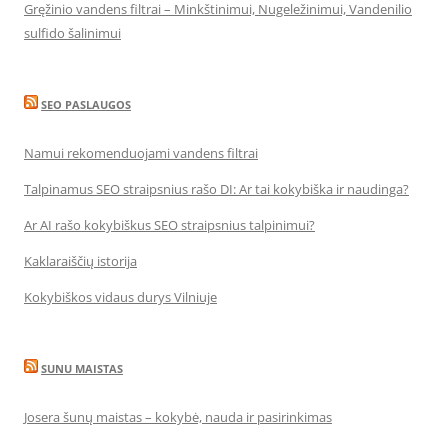
Gręžinio vandens filtrai – Minkštinimui, Nugeležinimui, Vandenilio
sulfido šalinimui
SEO PASLAUGOS
Namui rekomenduojami vandens filtrai
Talpinamus SEO straipsnius rašo DI: Ar tai kokybiška ir naudinga?
Ar AI rašo kokybiškus SEO straipsnius talpinimui?
Kaklaraiščių istorija
Kokybiškos vidaus durys Vilniuje
SUNU MAISTAS
Josera šunų maistas – kokybė, nauda ir pasirinkimas