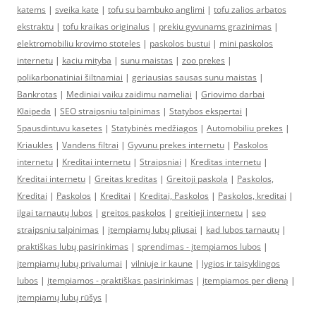
katems
|
sveika kate
|
tofu su bambuko anglimi
|
tofu zalios arbatos
ekstraktu
|
tofu kraikas originalus
|
prekiu gyvunams grazinimas
|
elektromobiliu krovimo stoteles
|
paskolos bustui
|
mini paskolos
internetu
|
kaciu mityba
|
sunu maistas
|
zoo prekes
|
polikarbonatiniai šiltnamiai
|
geriausias sausas sunu maistas
|
Bankrotas
|
Mediniai vaiku zaidimu nameliai
|
Griovimo darbai
Klaipeda
|
SEO straipsniu talpinimas
|
Statybos ekspertai
|
Spausdintuvu kasetes
|
Statybinės medžiagos
|
Automobiliu prekes
|
Kriaukles
|
Vandens filtrai
|
Gyvunu prekes internetu
|
Paskolos
internetu
|
Kreditai internetu
|
Straipsniai
|
Kreditas internetu
|
Kreditai internetu
|
Greitas kreditas
|
Greitoji paskola
|
Paskolos,
Kreditai
|
Paskolos
|
Kreditai
|
Kreditai, Paskolos
|
Paskolos, kreditai
|
ilgai tarnautų lubos
|
greitos paskolos
|
greitieji internetu
|
seo
straipsniu talpinimas
|
įtempiamų lubų pliusai
|
kad lubos tarnautų
|
praktiškas lubų pasirinkimas
|
sprendimas - įtempiamos lubos
|
įtempiamų lubų privalumai
|
vilniuje ir kaune
|
lygios ir taisyklingos
lubos
|
įtempiamos - praktiškas pasirinkimas
|
įtempiamos per dieną
|
įtempiamų lubų rūšys
|