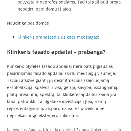
pavyksta ir neprofesionalams. Tad tai gali būti proga
nepatirti papildomų išlaidų.
Naudinga pasidomėti:
Klinkeris pranašesnis už kitas medžiagas
;
Klinkeris fasado apdailai – prabanga?
Klinkerio plytelės fasado apdailai nėra pats pigiausias
pasirinkimas fasado apdailai skirtų medžiagų visumoje.
Tačiau atsižvelgiant į jų dešimtmečiais skaičiuojamą
eksploataciją, spalvos ir visų gerųjų savybių išsaugojimą,
platų privalumų spektrą, tai klinkerio apdailos kaina yra
labai patraukli. Tai ilgalaikė investicija į Jūsų namų
reprezentatyvumą, atsparumą išorės poveikiui bei
nepriekaištingo eksterjero sukūrimą.
Kategorijos:
Apdaila
,
Klinkerio plytelės
| Žymos:
klinkerines fasado