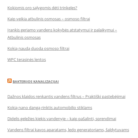
Kokiomis oro sąlygomis dėti trinkeles?
Kaip veikia atbulinis osmosas – osmoso filtrai
Įrankis geriamo vandens kokybės atstatymui ir palaikymui –
Atbulinis osmosas
Kokią naudą duoda osmoso filtrai
WPC terasinės lentos
BAKTERIJOS KANALIZACIJAI
Dažnos klaidos renkantis vandens filtrus – Praktiški pastebėjimai
Kokią nano dangą rinktis automobilio stiklams
Didelis geležies kiekis vandenyje – kaip pašalinti, sprendimai
Vandens filtrai kavos aparatams, ledo generatoriams, šaldytuvams