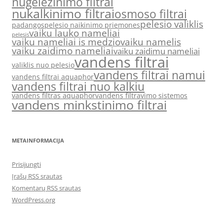
nugeležinimo filtrai
nukalkinimo filtrai
osmoso filtrai
pelesio valiklis
padangos
pelesio naikinimo priemones
vaiku lauko nameliai
pelesis
vaiku nameliai is medzio
vaiku namelis
vaiku zaidimo nameliai
vaiku zaidimu nameliai
vandens filtrai
valiklis nuo pelesio
vandens filtrai namui
vandens filtrai aquaphor
vandens filtrai nuo kalkiu
vandens filtras aquaphor
vandens filtravimo sistemos
vandens minkstinimo filtrai
METAINFORMACIJA
Prisijungti
Įrašų RSS srautas
Komentarų RSS srautas
WordPress.org