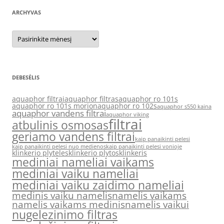
ARCHYVAS
Archyvas
DEBESĖLIS
aquaphor filtrai
aquaphor filtras
aquaphor ro 101s
aquaphor ro 101s morion
aquaphor ro 102s
aquaphor s550 kaina
aquaphor vandens filtrai
aquaphor viking
filtrai
atbulinis osmosas
geriamo vandens filtrai
kaip panaikinti pelesi
kaip panaikinti pelesi nuo medienos
kaip panaikinti pelesi vonioje
klinkerio plyteles
klinkerio plytos
klinkeris
mediniai nameliai vaikams
mediniai vaiku nameliai
mediniai vaiku zaidimo nameliai
medinis vaiku namelis
namelis vaikams
namelis vaikams medinis
namelis vaikui
nugelezinimo filtras