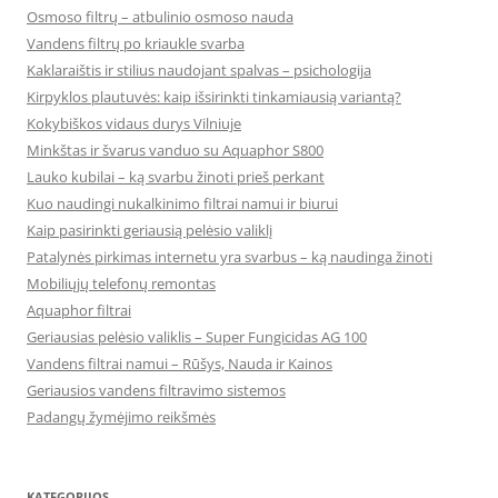
Osmoso filtrų – atbulinio osmoso nauda
Vandens filtrų po kriaukle svarba
Kaklaraištis ir stilius naudojant spalvas – psichologija
Kirpyklos plautuvės: kaip išsirinkti tinkamiausią variantą?
Kokybiškos vidaus durys Vilniuje
Minkštas ir švarus vanduo su Aquaphor S800
Lauko kubilai – ką svarbu žinoti prieš perkant
Kuo naudingi nukalkinimo filtrai namui ir biurui
Kaip pasirinkti geriausią pelėsio valiklį
Patalynės pirkimas internetu yra svarbus – ką naudinga žinoti
Mobiliųjų telefonų remontas
Aquaphor filtrai
Geriausias pelėsio valiklis – Super Fungicidas AG 100
Vandens filtrai namui – Rūšys, Nauda ir Kainos
Geriausios vandens filtravimo sistemos
Padangų žymėjimo reikšmės
KATEGORIJOS