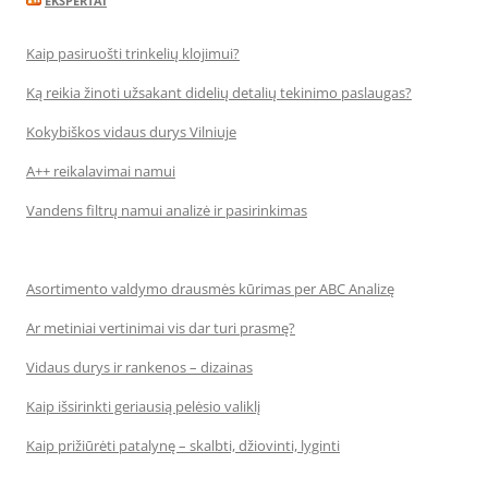
EKSPERTAI
Kaip pasiruošti trinkelių klojimui?
Ką reikia žinoti užsakant didelių detalių tekinimo paslaugas?
Kokybiškos vidaus durys Vilniuje
A++ reikalavimai namui
Vandens filtrų namui analizė ir pasirinkimas
Asortimento valdymo drausmės kūrimas per ABC Analizę
Ar metiniai vertinimai vis dar turi prasmę?
Vidaus durys ir rankenos – dizainas
Kaip išsirinkti geriausią pelėsio valiklį
Kaip prižiūrėti patalynę – skalbti, džiovinti, lyginti