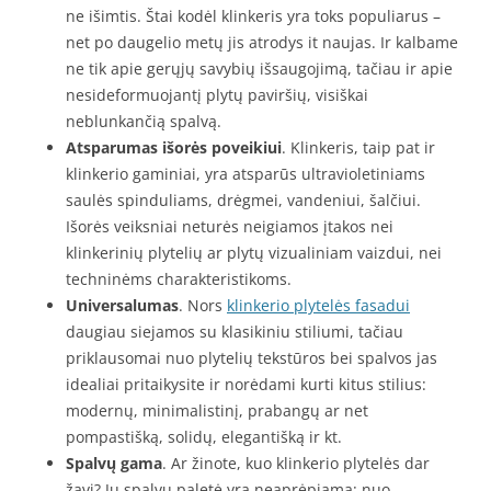
ne išimtis. Štai kodėl klinkeris yra toks populiarus –
net po daugelio metų jis atrodys it naujas. Ir kalbame
ne tik apie gerųjų savybių išsaugojimą, tačiau ir apie
nesideformuojantį plytų paviršių, visiškai
neblunkančią spalvą.
Atsparumas išorės poveikiui
. Klinkeris, taip pat ir
klinkerio gaminiai, yra atsparūs ultravioletiniams
saulės spinduliams, drėgmei, vandeniui, šalčiui.
Išorės veiksniai neturės neigiamos įtakos nei
klinkerinių plytelių ar plytų vizualiniam vaizdui, nei
techninėms charakteristikoms.
Universalumas
. Nors
klinkerio plytelės fasadui
daugiau siejamos su klasikiniu stiliumi, tačiau
priklausomai nuo plytelių tekstūros bei spalvos jas
idealiai pritaikysite ir norėdami kurti kitus stilius:
modernų, minimalistinį, prabangų ar net
pompastišką, solidų, elegantišką ir kt.
Spalvų gama
. Ar žinote, kuo klinkerio plytelės dar
žavi? Jų spalvų paletė yra neaprėpiama: nuo