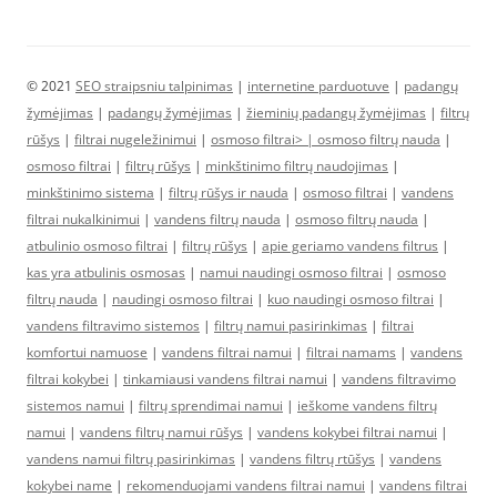
© 2021
SEO straipsniu talpinimas
|
internetine parduotuve
|
padangų
žymėjimas
|
padangų žymėjimas
|
žieminių padangų žymėjimas
|
filtrų
rūšys
|
filtrai nugeležinimui
|
osmoso filtrai> |
osmoso filtrų nauda
|
osmoso filtrai
|
filtrų rūšys
|
minkštinimo filtrų naudojimas
|
minkštinimo sistema
|
filtrų rūšys ir nauda
|
osmoso filtrai
|
vandens
filtrai nukalkinimui
|
vandens filtrų nauda
|
osmoso filtrų nauda
|
atbulinio osmoso filtrai
|
filtrų rūšys
|
apie geriamo vandens filtrus
|
kas yra atbulinis osmosas
|
namui naudingi osmoso filtrai
|
osmoso
filtrų nauda
|
naudingi osmoso filtrai
|
kuo naudingi osmoso filtrai
|
vandens filtravimo sistemos
|
filtrų namui pasirinkimas
|
filtrai
komfortui namuose
|
vandens filtrai namui
|
filtrai namams
|
vandens
filtrai kokybei
|
tinkamiausi vandens filtrai namui
|
vandens filtravimo
sistemos namui
|
filtrų sprendimai namui
|
ieškome vandens filtrų
namui
|
vandens filtrų namui rūšys
|
vandens kokybei filtrai namui
|
vandens namui filtrų pasirinkimas
|
vandens filtrų rtūšys
|
vandens
kokybei name
|
rekomenduojami vandens filtrai namui
|
vandens filtrai