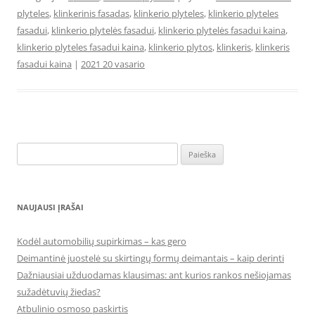
plyteles
,
klinkerinis fasadas
,
klinkerio plyteles
,
klinkerio plyteles
fasadui
,
klinkerio plytelės fasadui
,
klinkerio plytelės fasadui kaina
,
klinkerio plyteles fasadui kaina
,
klinkerio plytos
,
klinkeris
,
klinkeris
fasadui kaina
|
2021 20 vasario
Ieškoti:
NAUJAUSI ĮRAŠAI
Kodėl automobilių supirkimas – kas gero
Deimantinė juostelė su skirtingų formų deimantais – kaip derinti
Dažniausiai užduodamas klausimas: ant kurios rankos nešiojamas
sužadėtuvių žiedas?
Atbulinio osmoso paskirtis