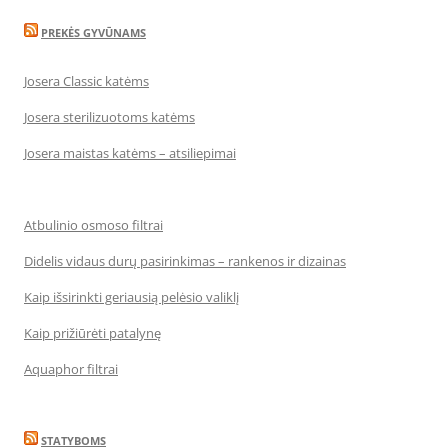
PREKĖS GYVŪNAMS
Josera Classic katėms
Josera sterilizuotoms katėms
Josera maistas katėms – atsiliepimai
Atbulinio osmoso filtrai
Didelis vidaus durų pasirinkimas – rankenos ir dizainas
Kaip išsirinkti geriausią pelėsio valiklį
Kaip prižiūrėti patalynę
Aquaphor filtrai
STATYBOMS