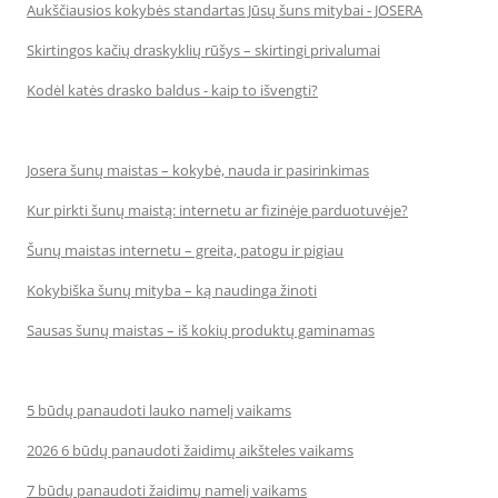
Aukščiausios kokybės standartas Jūsų šuns mitybai - JOSERA
Skirtingos kačių draskyklių rūšys – skirtingi privalumai
Kodėl katės drasko baldus - kaip to išvengti?
Josera šunų maistas – kokybė, nauda ir pasirinkimas
Kur pirkti šunų maistą: internetu ar fizinėje parduotuvėje?
Šunų maistas internetu – greita, patogu ir pigiau
Kokybiška šunų mityba – ką naudinga žinoti
Sausas šunų maistas – iš kokių produktų gaminamas
5 būdų panaudoti lauko namelį vaikams
2026 6 būdų panaudoti žaidimų aikšteles vaikams
7 būdų panaudoti žaidimų namelį vaikams