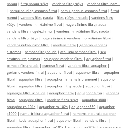
namui
|
filtrų namui rūšys
|
vandens filtrų rūšys
|
vandens filtrai namui
|
namui naudingi osmoso filtrai
|
namui geriausi osmoso filtrai
|
filtrai
namui
|
vandens filtrų nauda
|
filtrų rūšys ir nauda
|
vandens filtrų
rūšys
|
vandens minkštinimo filtrai
|
nugeležinimo filtrų nauda
|
vandens filtrai nugeležinimui
|
vandens minkštinimo filtrų nauda
|
vandens filtrų rūšys
|
nugeležinimo ir vandens monkštinimo filtrai
|
vandens nukalkinimo filtrai
|
vandens filtrai
|
geriamo vandens
sistemos
|
osmoso filtrų nauda
|
atbulinio osmoso filtrai
|
seo
straipsniu talpinimas
|
aquaphor vandens filtrai
|
aquaphor filtrai
|
osmoso filtrų nauda
|
osmoso filtrai
|
vandens filtrai aquaphor
|
geriamo vandens filtrai
|
aquaphor filtrai
|
aquaphor filtrai
|
aquaphor
filtrai
|
aquaphor filtrai
|
aquaphor namams ir pramonei
|
aquaphor
filtrai
|
aquaphor filtrai
|
aquaphor filtrų nauda
|
aquaphor filtrai
|
aquapgor filtrai ir nauda
|
aquaphor filtrai
|
aquaphor filtrai
|
vandens
filtrai
|
aquaphor filtrai
|
vandens filtru rusys
|
aquaphor s800
|
aquaphor ro-101s
|
aquaphor ro-102s
|
aquapgor s550
|
aquaphor
s1000
|
namui ir biurui aquaphor filtrai
|
namams ir biurui aquaphor
filtrai
|
kodel aquaphor filtrai
|
aquaphor filtrai
|
vandens filtrai
|
aquaphor filtrai
|
aquaphor ro-101s
|
aquaphor ro-202s
|
aquaphor ro-