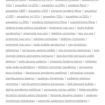
102s
|
aquaphor ro-202s
|
aquaphor ro-206s
|
vandens filtrai
|
aquaphor s800
|
aquaphor s550
|
geriamo vandens filtrai
|
aquaphor
s1000
|
aquaphor ro 101s
|
aquaphor 102s
|
aquaphor ro 202s
|
aquaphor ro 206s
|
vandens minkstinimo filtrai
|
nugeležinimo filtrai
|
pelesio kvapa galima panaikinti
|
priemone nuo voru
|
lauko kubilai
pardavimui
|
priemonė nuo vorų
|
telefonų remontas
|
kas yra seo
|
priemone nuo voru
|
telefonų remontas
|
telefonų remontas
|
priemonė nuo vorų
|
lauko kubilai pardavimui
|
seo straipsniu
talpinimas
|
geriausias pelėsio valiklis
|
seo straipsniu talpinimas
|
kaip
isvengti pelesio atsiradimo namuose
|
kaip išsirinkti geriausią valiklį
pelėsiui
|
puiki dovana vaikams
|
smagiam žaidimui kieme
|
aikštelės
vaikų laiko praleidimui
|
telefonų remontas naudingas
|
geriausias
kaciu kraikas
|
dazniausiai gendantys telefonai
|
geriausias maistas
sterilizuotoms katėms
|
padangų žymėjimas
|
mobiliųjų telefonų
remontas
|
sterilizuotoms katėms geriausias
|
kiek kainuoja kubilai
|
dažnai gendantys telefonai
|
geriausias vonios valiklis
|
elektromobiliu
ikrovimo stoteliu pletra lietuvoje
|
lietuvoje daugeja stoteliu
|
padangų
žymėjimas reikalingas
|
vasarinės padangos elektromobiliams
|