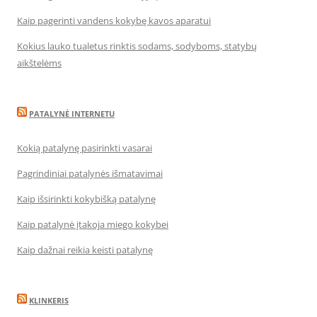
Kaip pagerinti vandens kokybę kavos aparatui
Kokius lauko tualetus rinktis sodams, sodyboms, statybų
aikštelėms
PATALYNĖ INTERNETU
Kokią patalynę pasirinkti vasarai
Pagrindiniai patalynės išmatavimai
Kaip išsirinkti kokybišką patalynę
Kaip patalynė įtakoja miego kokybei
Kaip dažnai reikia keisti patalynę
KLINKERIS