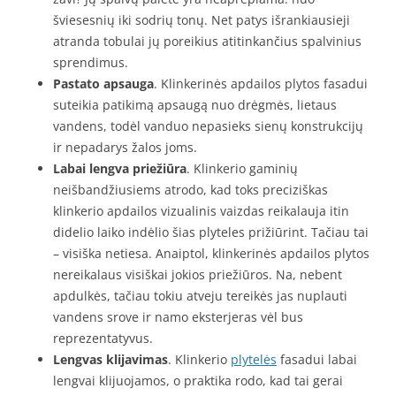
šviesesnių iki sodrių tonų. Net patys išrankiausieji
atranda tobulai jų poreikius atitinkančius spalvinius
sprendimus.
Pastato apsauga
. Klinkerinės apdailos plytos fasadui
suteikia patikimą apsaugą nuo drėgmės, lietaus
vandens, todėl vanduo nepasieks sienų konstrukcijų
ir nepadarys žalos joms.
Labai lengva priežiūra
. Klinkerio gaminių
neišbandžiusiems atrodo, kad toks preciziškas
klinkerio apdailos vizualinis vaizdas reikalauja itin
didelio laiko indėlio šias plyteles prižiūrint. Tačiau tai
– visiška netiesa. Anaiptol, klinkerinės apdailos plytos
nereikalaus visiškai jokios priežiūros. Na, nebent
apdulkės, tačiau tokiu atveju tereikės jas nuplauti
vandens srove ir namo eksterjeras vėl bus
reprezentatyvus.
Lengvas klijavimas
. Klinkerio
plytelės
fasadui labai
lengvai klijuojamos, o praktika rodo, kad tai gerai