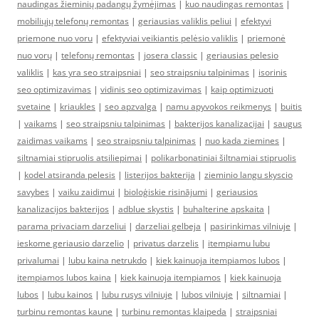
naudingas žieminių padangų žymėjimas
|
kuo naudingas remontas
|
mobiliųjų telefonų remontas
|
geriausias valiklis peliui
|
efektyvi
priemone nuo voru
|
efektyviai veikiantis pelėsio valiklis
|
priemonė
nuo vorų
|
telefonų remontas
|
josera classic
|
geriausias pelesio
valiklis
|
kas yra seo straipsniai
|
seo straipsniu talpinimas
|
isorinis
seo optimizavimas
|
vidinis seo optimizavimas
|
kaip optimizuoti
svetaine
|
kriaukles
|
seo apzvalga
|
namu apyvokos reikmenys
|
buitis
|
vaikams
|
seo straipsniu talpinimas
|
bakterijos kanalizacijai
|
saugus
zaidimas vaikams
|
seo straipsniu talpinimas
|
nuo kada ziemines
|
siltnamiai stipruolis atsiliepimai
|
polikarbonatiniai šiltnamiai stipruolis
|
kodel atsiranda pelesis
|
listerijos bakterija
|
zieminio langu skyscio
savybes
|
vaiku zaidimui
|
bioloģiskie risinājumi
|
geriausios
kanalizacijos bakterijos
|
adblue skystis
|
buhalterine apskaita
|
parama privaciam darzeliui
|
darzeliai gelbeja
|
pasirinkimas vilniuje
|
ieskome geriausio darzelio
|
privatus darzelis
|
itempiamu lubu
privalumai
|
lubu kaina netrukdo
|
kiek kainuoja itempiamos lubos
|
itempiamos lubos kaina
|
kiek kainuoja itempiamos
|
kiek kainuoja
lubos
|
lubu kainos
|
lubu rusys vilniuje
|
lubos vilniuje
|
siltnamiai
|
turbinu remontas kaune
|
turbinu remontas klaipeda
|
straipsniai