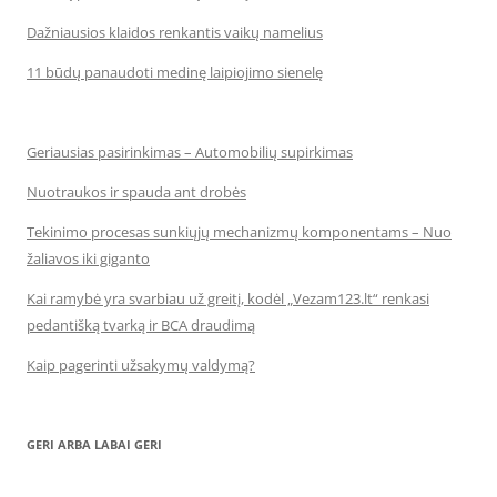
Dažniausios klaidos renkantis vaikų namelius
11 būdų panaudoti medinę laipiojimo sienelę
Geriausias pasirinkimas – Automobilių supirkimas
Nuotraukos ir spauda ant drobės
Tekinimo procesas sunkiųjų mechanizmų komponentams – Nuo
žaliavos iki giganto
Kai ramybė yra svarbiau už greitį, kodėl „Vezam123.lt“ renkasi
pedantišką tvarką ir BCA draudimą
Kaip pagerinti užsakymų valdymą?
GERI ARBA LABAI GERI