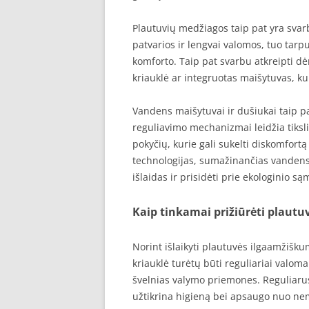
Plautuvių medžiagos taip pat yra svar
patvarios ir lengvai valomos, tuo tar
komforto. Taip pat svarbu atkreipti dė
kriauklė ar integruotas maišytuvas, kur
Vandens maišytuvai ir dušiukai taip p
reguliavimo mechanizmai leidžia tiksli
pokyčių, kurie gali sukelti diskomfortą 
technologijas, sumažinančias vandens 
išlaidas ir prisidėti prie ekologinio 
Kaip tinkamai prižiūrėti plautu
Norint išlaikyti plautuvės ilgaamžiškum
kriauklė turėtų būti reguliariai valom
švelnias valymo priemones. Reguliarus 
užtikrina higieną bei apsaugo nuo n