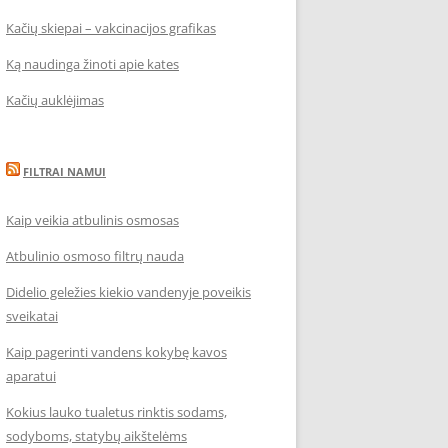
Kačių skiepai – vakcinacijos grafikas
Ką naudinga žinoti apie kates
Kačių auklėjimas
FILTRAI NAMUI
Kaip veikia atbulinis osmosas
Atbulinio osmoso filtrų nauda
Didelio geležies kiekio vandenyje poveikis
sveikatai
Kaip pagerinti vandens kokybę kavos
aparatui
Kokius lauko tualetus rinktis sodams,
sodyboms, statybų aikštelėms