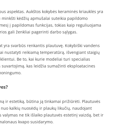
bus aspektas. Aukštos kokybės keraminės kriauklės yra
pu minkšti kėdžių apmušalai suteikia papildomo
mesį į papildomas funkcijas, tokias kaip reguliuojama
ios gali ženkliai pagerinti darbo sąlygas.
at yra svarbūs renkantis plautuvę. Kokybiški vandens
ai nustatyti reikiamą temperatūrą, išvengiant staigių
klientui. Be to, kai kurie modeliai turi specialias
suvartojimą, kas leidžia sumažinti eksploatacines
sąmoningumo.
ves?
ą ir estetiką, būtina ją tinkamai prižiūrėti. Plautuvės
a nuo kalkių nuosėdų ir plaukų likučių, naudojant
valymas ne tik išlaiko plautuvės estetinį vaizdą, bet ir
emalonaus kvapo susidarymo.