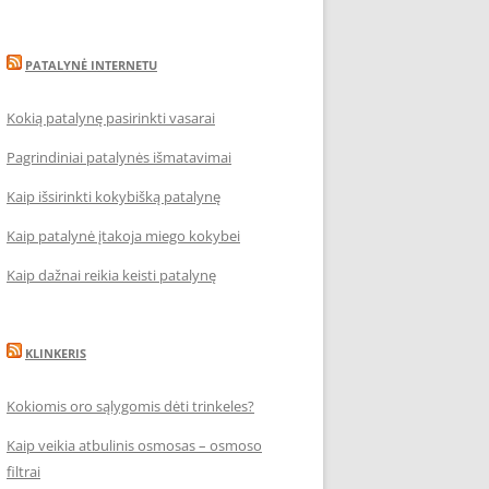
PATALYNĖ INTERNETU
Kokią patalynę pasirinkti vasarai
Pagrindiniai patalynės išmatavimai
Kaip išsirinkti kokybišką patalynę
Kaip patalynė įtakoja miego kokybei
Kaip dažnai reikia keisti patalynę
KLINKERIS
Kokiomis oro sąlygomis dėti trinkeles?
Kaip veikia atbulinis osmosas – osmoso
filtrai