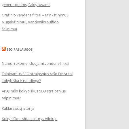
generatoriams, šaldytuvams
Gręžinio vandens filtrai – Minkštinimui,
Nugeležinimui, Vandenilio sulfido
šalinimui
SEO PASLAUGOS
Namui rekomenduojami vandens filtrai
Talpinamus SEO straipsnius rašo DI: Ar tai
kokybiška ir naudinga?
Ar AI rašo kokybiškus SEO straipsnius
talpinimui?
Kaklaraiščių istorija
Kokybiškos vidaus durys Vilniuje