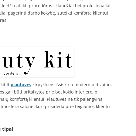
 leidžia atlikti procedūras sklandžiai bei profesionaliai.
liai pagerinti darbo kokybę, suteikti komfortą klientui
ras.
kit.lt
plautuvės
kirpykloms išsiskiria moderniu dizainu,
os gali būti pritaikytos prie bet kokio interjero, o
lų komfortą klientui. Plautuvės ne tik palengvina
atmosferą salone, kuri prisideda prie teigiamos klientų
 tipai