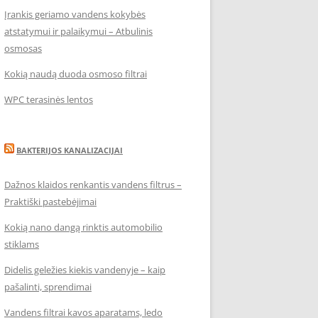
Įrankis geriamo vandens kokybės
atstatymui ir palaikymui – Atbulinis
osmosas
Kokią naudą duoda osmoso filtrai
WPC terasinės lentos
BAKTERIJOS KANALIZACIJAI
Dažnos klaidos renkantis vandens filtrus –
Praktiški pastebėjimai
Kokią nano dangą rinktis automobilio
stiklams
Didelis geležies kiekis vandenyje – kaip
pašalinti, sprendimai
Vandens filtrai kavos aparatams, ledo