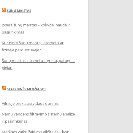
SUNU MAISTAS
Josera šunų maistas – kokybė, nauda ir
pasirinkimas
Kur pirkti šunų maistą: internetu ar
fizinėje parduotuvėje?
Šunų maistas internetu – greita, patogu ir
pigiau
STATYBINĖS MEDŽIAGOS
Vilniuje prekiauja vidaus durimis
Namų vandens filtravimo sistemų analizė
ir pasirinkimas
Medinės vaikų žaidimų aikštelės – kaip