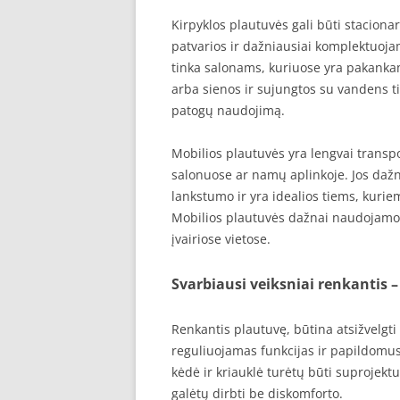
Kirpyklos plautuvės gali būti stacionar
patvarios ir dažniausiai komplektuoja
tinka salonams, kuriuose yra pakanka
arba sienos ir sujungtos su vandens ti
patogų naudojimą.
Mobilios plautuvės yra lengvai trans
salonuose ar namų aplinkoje. Jos dažna
lankstumo ir yra idealios tiems, kuri
Mobilios plautuvės dažnai naudojamos 
įvairiose vietose.
Svarbiausi veiksniai renkantis 
Renkantis plautuvę, būtina atsižvelgt
reguliuojamas funkcijas ir papildomus
kėdė ir kriauklė turėtų būti suprojektu
galėtų dirbti be diskomforto.