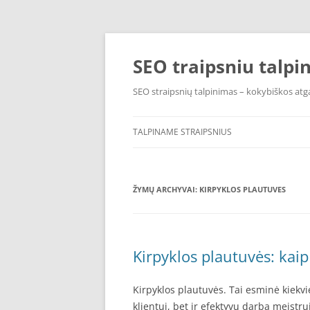
Pereiti
prie
turinio
SEO traipsniu talpi
SEO straipsnių talpinimas – kokybiškos atga
TALPINAME STRAIPSNIUS
ŽYMŲ ARCHYVAI:
KIRPYKLOS PLAUTUVES
Kirpyklos plautuvės: kaip
Kirpyklos plautuvės. Tai esminė kiekvi
klientui, bet ir efektyvų darbą meistru