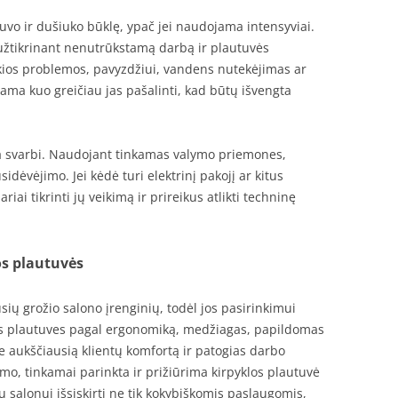
ytuvo ir dušiuko būklę, ypač jei naudojama intensyviai.
 užtikrinant nenutrūkstamą darbą ir plautuvės
kios problemos, pavyzdžiui, vandens nutekėjimas ar
a kuo greičiau jas pašalinti, kad būtų išvengta
a svarbi. Naudojant tinkamas valymo priemones,
usidėvėjimo. Jei kėdė turi elektrinį pakojį ar kitus
iai tikrinti jų veikimą ir prireikus atlikti techninę
os plautuvės
sių grožio salono įrenginių, todėl jos pasirinkimui
tės plautuves pagal ergonomiką, medžiagas, papildomas
te aukščiausią klientų komfortą ir patogias darbo
mo, tinkamai parinkta ir prižiūrima kirpyklos plautuvė
sų salonui išsiskirti ne tik kokybiškomis paslaugomis,