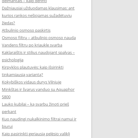
deimantais – kaip derinti
Dažniausiai užduodamas klausimas: ant
kurios rankos nešiojamas sužadėtuvių
žiedas?
Atbulinio osmoso paskirtis
Osmoso filtrų – atbulinio osmoso nauda
Vandens filtrų po kriaukle svarba
Kaklaraištis ir stilius naudojant spalvas –
psichologija
Kirpyklos plautuvės: kaip išsirinkti
tinkamiausią variantą?
Kokybiškos vidaus durys Vilniuje
Minkštas ir švarus vanduo su Aquaphor
S800
Lauko kubilai – ką svarbu žinoti prieš
perkant
Kuo naudingi nukalkinimo filtrai namui ir
biurui
Kaip pasirinkti geriausią pelėsio valiklį