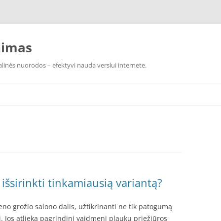
nimas
linės nuorodos – efektyvi nauda verslui internete.
 išsirinkti tinkamiausią variantą?
eno grožio salono dalis, užtikrinanti ne tik patogumą
i. Jos atlieka pagrindinį vaidmenį plaukų priežiūros