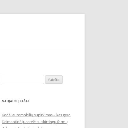
Ieškoti:
NAUJAUSI ĮRAŠAI
Kodėl automobilių supirkimas – kas gero
Deimantinė juostelė su skirtingų formų