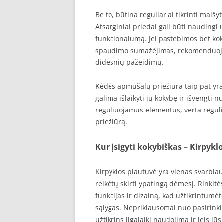
Be to, būtina reguliariai tikrinti maiš
Atsarginiai priedai gali būti naudingi
funkcionalumą. Jei pastebimos bet ko
spaudimo sumažėjimas, rekomenduojam
didesnių pažeidimų.
Kėdės apmušalų priežiūra taip pat yr
galima išlaikyti jų kokybę ir išvengti n
reguliuojamus elementus, verta reguliar
priežiūrą.
Kur įsigyti kokybiškas – Kirpykl
Kirpyklos plautuvė yra vienas svarbiau
reikėtų skirti ypatingą dėmesį. Rinki
funkcijas ir dizainą, kad užtikrintumė
sąlygas. Nepriklausomai nuo pasirinki
užtikrins ilgalaikį naudojimą ir leis jū