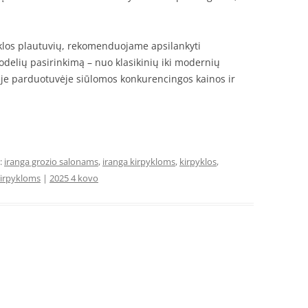
pyklos plautuvių, rekomenduojame apsilankyti
 modelių pasirinkimą – nuo klasikinių iki modernių
nėje parduotuvėje siūlomos konkurencingos kainos ir
:
iranga grozio salonams
,
iranga kirpykloms
,
kirpyklos
,
kirpykloms
|
2025 4 kovo