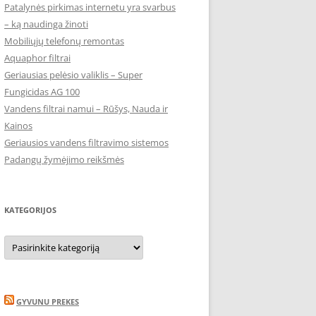
Patalynės pirkimas internetu yra svarbus
– ką naudinga žinoti
Mobiliųjų telefonų remontas
Aquaphor filtrai
Geriausias pelėsio valiklis – Super
Fungicidas AG 100
Vandens filtrai namui – Rūšys, Nauda ir
Kainos
Geriausios vandens filtravimo sistemos
Padangų žymėjimo reikšmės
KATEGORIJOS
Kategorijos
GYVUNU PREKES