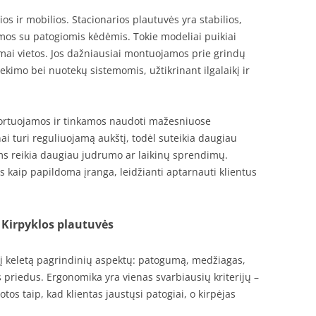
ios ir mobilios. Stacionarios plautuvės yra stabilios,
mos su patogiomis kėdėmis. Tokie modeliai puikiai
mai vietos. Jos dažniausiai montuojamos prie grindų
ekimo bei nuotekų sistemomis, užtikrinant ilgalaikį ir
portuojamos ir tinkamos naudoti mažesniuose
i turi reguliuojamą aukštį, todėl suteikia daugiau
ems reikia daugiau judrumo ar laikinų sprendimų.
kaip papildoma įranga, leidžianti aptarnauti klientus
– Kirpyklos plautuvės
i į keletą pagrindinių aspektų: patogumą, medžiagas,
 priedus. Ergonomika yra vienas svarbiausių kriterijų –
otos taip, kad klientas jaustųsi patogiai, o kirpėjas