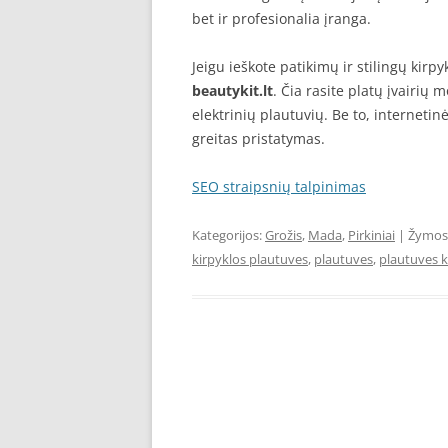
bet ir profesionalia įranga.
Jeigu ieškote patikimų ir stilingų kir
beautykit.lt
. Čia rasite platų įvairių
elektrinių plautuvių. Be to, interneti
greitas pristatymas.
SEO straipsnių talpinimas
Kategorijos:
Grožis
,
Mada
,
Pirkiniai
| Žymos
kirpyklos plautuves
,
plautuves
,
plautuves 