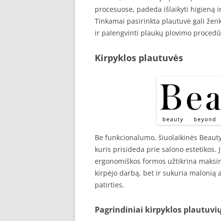
procesuose, padeda išlaikyti higieną ir
Tinkamai pasirinkta plautuvė gali ženk
ir palengvinti plaukų plovimo procedū
Kirpyklos plautuvės
Be funkcionalumo, šiuolaikinės Beauty
kuris prisideda prie salono estetikos. J
ergonomiškos formos užtikrina maksima
kirpėjo darbą, bet ir sukuria malonią 
patirties.
Pagrindiniai kirpyklos plautuvių