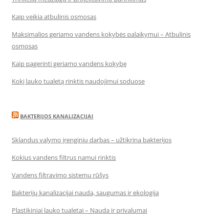
Kaip veikia atbulinis osmosas
Maksimalios geriamo vandens kokybės palaikymui – Atbulinis
osmosas
Kaip pagerinti geriamo vandens kokybę
Kokį lauko tualetą rinktis naudojimui soduose
BAKTERIJOS KANALIZACIJAI
Sklandus valymo įrenginių darbas – užtikrina bakterijos
Kokius vandens filtrus namui rinktis
Vandens filtravimo sistemų rūšys
Bakterijų kanalizacijai nauda, saugumas ir ekologija
Plastikiniai lauko tualetai – Nauda ir privalumai