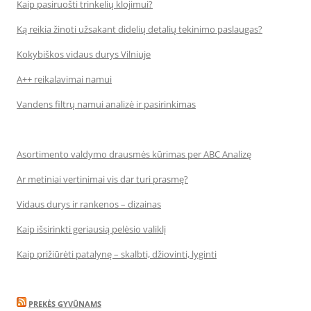
Kaip pasiruošti trinkelių klojimui?
Ką reikia žinoti užsakant didelių detalių tekinimo paslaugas?
Kokybiškos vidaus durys Vilniuje
A++ reikalavimai namui
Vandens filtrų namui analizė ir pasirinkimas
Asortimento valdymo drausmės kūrimas per ABC Analizę
Ar metiniai vertinimai vis dar turi prasmę?
Vidaus durys ir rankenos – dizainas
Kaip išsirinkti geriausią pelėsio valiklį
Kaip prižiūrėti patalynę – skalbti, džiovinti, lyginti
PREKĖS GYVŪNAMS