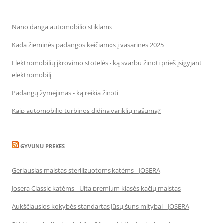
Nano danga automobilio stiklams
Kada žieminės padangos keičiamos į vasarines 2025
Elektromobilių įkrovimo stotelės - ką svarbu žinoti prieš įsigyjant
elektromobilį
Padangų žymėjimas - ką reikia žinoti
Kaip automobilio turbinos didina variklių našumą?
GYVUNU PREKES
Geriausias maistas sterilizuotoms katėms - JOSERA
Josera Classic katėms - Ulta premium klasės kačių maistas
Aukščiausios kokybės standartas Jūsų šuns mitybai - JOSERA