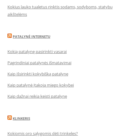
Kokius lauko tualetus rinktis sodams, sodyboms, statybų
aikštelėms
PATALYNĖ INTERNETU
Kokią patalynę pasirinkti vasarai
Pagrindiniai patalynės išmatavimai
Kaip išsirinkti kokybišką patalynę
Kaip patalynė įtakoja miego kokybei
Kaip dažnai reikia keisti patalynę
KLINKERIS
Kokiomis oro sąlygomis dėti trinkeles?