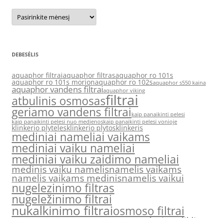
Archyvas
DEBESĖLIS
aquaphor filtrai
aquaphor filtras
aquaphor ro 101s
aquaphor ro 101s morion
aquaphor ro 102s
aquaphor s550 kaina
aquaphor vandens filtrai
aquaphor viking
filtrai
atbulinis osmosas
geriamo vandens filtrai
kaip panaikinti pelesi
kaip panaikinti pelesi nuo medienos
kaip panaikinti pelesi vonioje
klinkerio plyteles
klinkerio plytos
klinkeris
mediniai nameliai vaikams
mediniai vaiku nameliai
mediniai vaiku zaidimo nameliai
medinis vaiku namelis
namelis vaikams
namelis vaikams medinis
namelis vaikui
nugelezinimo filtras
nugeležinimo filtrai
nukalkinimo filtrai
osmoso filtrai