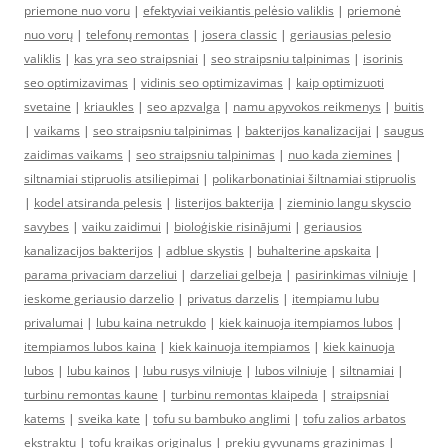
priemone nuo voru
|
efektyviai veikiantis pelėsio valiklis
|
priemonė
nuo vorų
|
telefonų remontas
|
josera classic
|
geriausias pelesio
valiklis
|
kas yra seo straipsniai
|
seo straipsniu talpinimas
|
isorinis
seo optimizavimas
|
vidinis seo optimizavimas
|
kaip optimizuoti
svetaine
|
kriaukles
|
seo apzvalga
|
namu apyvokos reikmenys
|
buitis
|
vaikams
|
seo straipsniu talpinimas
|
bakterijos kanalizacijai
|
saugus
zaidimas vaikams
|
seo straipsniu talpinimas
|
nuo kada ziemines
|
siltnamiai stipruolis atsiliepimai
|
polikarbonatiniai šiltnamiai stipruolis
|
kodel atsiranda pelesis
|
listerijos bakterija
|
zieminio langu skyscio
savybes
|
vaiku zaidimui
|
bioloģiskie risinājumi
|
geriausios
kanalizacijos bakterijos
|
adblue skystis
|
buhalterine apskaita
|
parama privaciam darzeliui
|
darzeliai gelbeja
|
pasirinkimas vilniuje
|
ieskome geriausio darzelio
|
privatus darzelis
|
itempiamu lubu
privalumai
|
lubu kaina netrukdo
|
kiek kainuoja itempiamos lubos
|
itempiamos lubos kaina
|
kiek kainuoja itempiamos
|
kiek kainuoja
lubos
|
lubu kainos
|
lubu rusys vilniuje
|
lubos vilniuje
|
siltnamiai
|
turbinu remontas kaune
|
turbinu remontas klaipeda
|
straipsniai
katems
|
sveika kate
|
tofu su bambuko anglimi
|
tofu zalios arbatos
ekstraktu
|
tofu kraikas originalus
|
prekiu gyvunams grazinimas
|