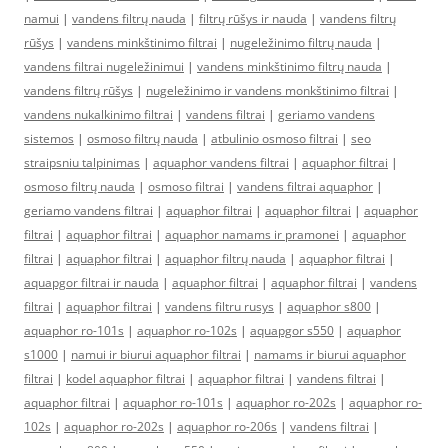
namui
|
vandens filtrų nauda
|
filtrų rūšys ir nauda
|
vandens filtrų
rūšys
|
vandens minkštinimo filtrai
|
nugeležinimo filtrų nauda
|
vandens filtrai nugeležinimui
|
vandens minkštinimo filtrų nauda
|
vandens filtrų rūšys
|
nugeležinimo ir vandens monkštinimo filtrai
|
vandens nukalkinimo filtrai
|
vandens filtrai
|
geriamo vandens
sistemos
|
osmoso filtrų nauda
|
atbulinio osmoso filtrai
|
seo
straipsniu talpinimas
|
aquaphor vandens filtrai
|
aquaphor filtrai
|
osmoso filtrų nauda
|
osmoso filtrai
|
vandens filtrai aquaphor
|
geriamo vandens filtrai
|
aquaphor filtrai
|
aquaphor filtrai
|
aquaphor
filtrai
|
aquaphor filtrai
|
aquaphor namams ir pramonei
|
aquaphor
filtrai
|
aquaphor filtrai
|
aquaphor filtrų nauda
|
aquaphor filtrai
|
aquapgor filtrai ir nauda
|
aquaphor filtrai
|
aquaphor filtrai
|
vandens
filtrai
|
aquaphor filtrai
|
vandens filtru rusys
|
aquaphor s800
|
aquaphor ro-101s
|
aquaphor ro-102s
|
aquapgor s550
|
aquaphor
s1000
|
namui ir biurui aquaphor filtrai
|
namams ir biurui aquaphor
filtrai
|
kodel aquaphor filtrai
|
aquaphor filtrai
|
vandens filtrai
|
aquaphor filtrai
|
aquaphor ro-101s
|
aquaphor ro-202s
|
aquaphor ro-
102s
|
aquaphor ro-202s
|
aquaphor ro-206s
|
vandens filtrai
|