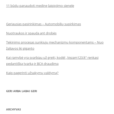
11 būdų panaudoti medinę laipiojimo sienelę
Geriausias pasirinkimas – Automobilių supirkimas
Nuotraukos ir spauda ant drobės
Tekinimo procesas sunkiųjų mechanizmų komponentams – Nuo
žaliavos iki giganto
Kai ramybė yra svarbiau už greitį, kodėl „Vezam123.lt“ renkasi
pedantišką tvarką ir BCA draudimą
Kaip pagerinti užsakymų valdymą?
GERI ARBA LABAI GERI
ARCHYVAS