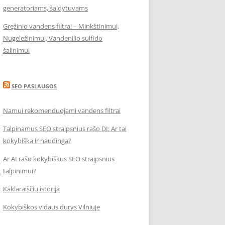
generatoriams, šaldytuvams
Gręžinio vandens filtrai – Minkštinimui,
Nugeležinimui, Vandenilio sulfido
šalinimui
SEO PASLAUGOS
Namui rekomenduojami vandens filtrai
Talpinamus SEO straipsnius rašo DI: Ar tai
kokybiška ir naudinga?
Ar AI rašo kokybiškus SEO straipsnius
talpinimui?
Kaklaraiščių istorija
Kokybiškos vidaus durys Vilniuje