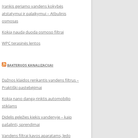
Įrankis geriamo vandens kokybės
atstatymui ir palaikymui – Atbulinis
osmosas
Kokią naudą duoda osmoso filtrai
WPC terasinės lentos
BAKTERIJOS KANALIZACIJAI
Dažnos klaidos renkantis vandens filtrus –
Praktiški pastebėjimai
Kokią nano dangą rinktis automobilio
stiklams
Didelis geležies kiekis vandenyje – kaip
pašalinti, sprendimai
Vandens filtrai kavos aparatams, ledo