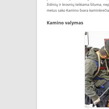
židinių ir krosnių teikiama šiluma, ne
metus sako Kamino švara kaminkrečiai
Kamino valymas