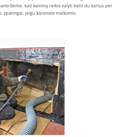
pamirškime, kad kaminą reikia valyti bent du kartus per
, ypatingai, jeigu kūrenate malkomis.