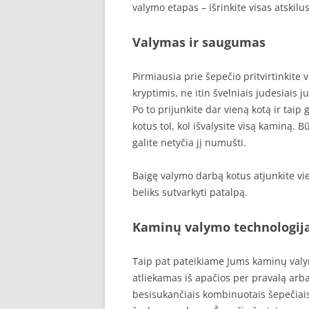
valymo etapas – išrinkite visas atskilus
Valymas ir saugumas
Pirmiausia prie šepečio pritvirtinkite v
kryptimis, ne itin švelniais judesiais 
Po to prijunkite dar vieną kotą ir taip
kotus tol, kol išvalysite visą kaminą. B
galite netyčia jį numušti.
Baigę valymo darbą kotus atjunkite vie
beliks sutvarkyti patalpą.
Kaminų valymo technologij
Taip pat pateikiame Jums kaminų valy
atliekamas iš apačios per pravalą arb
besisukančiais kombinuotais šepečiais