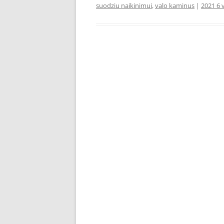
suodziu naikinimui
,
valo kaminus
|
2021 6 