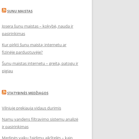
SUNU MAISTAS
Josera šunų maistas – kokybė, nauda ir
pasirinkimas
Kur pirkti šunų maistą: internetu ar
fizinėje parduotuvėje?
Šunų maistas internetu – greita, patogu ir
pigiau
STATYBINĖS MEDŽIAGOS
Vilniuje prekiauja vidaus durimis
Namų vandens filtravimo sistemų analizė
ir pasirinkimas
Medinės vaikų žaidimų aikštelės – kaip