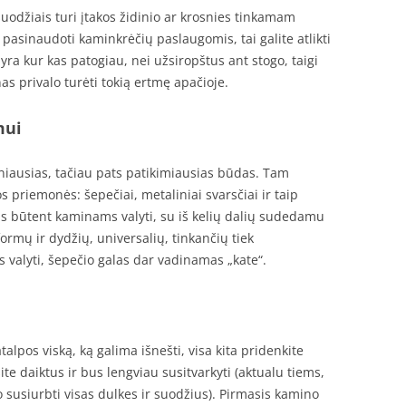
uodžiais turi įtakos židinio ar krosnies tinkamam
 pasinaudoti kaminkrėčių paslaugomis, tai galite atlikti
 yra kur kas patogiau, nei užsiropštus ant stogo, taigi
as privalo turėti tokią ertmę apačioje.
mui
iausias, tačiau pats patikimiausias būdas. Tam
 priemonės: šepečiai, metaliniai svarsčiai ir taip
rtus būtent kaminams valyti, su iš kelių dalių sudedamu
formų ir dydžių, universalių, tinkančių tiek
 valyti, šepečio galas dar vadinamas „kate“.
alpos viską, ką galima išnešti, visa kita pridenkite
ite daiktus ir bus lengviau susitvarkyti (aktualu tiems,
o susiurbti visas dulkes ir suodžius). Pirmasis kamino