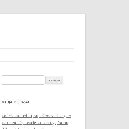
Ieškoti:
NAUJAUSI ĮRAŠAI
Kodėl automobilių supirkimas – kas gero
Deimantinė juostelė su skirtingų formų