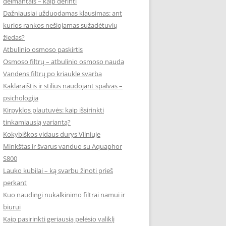
deimantais – kaip derinti
Dažniausiai užduodamas klausimas: ant
kurios rankos nešiojamas sužadėtuvių
žiedas?
Atbulinio osmoso paskirtis
Osmoso filtrų – atbulinio osmoso nauda
Vandens filtrų po kriaukle svarba
Kaklaraištis ir stilius naudojant spalvas –
psichologija
Kirpyklos plautuvės: kaip išsirinkti
tinkamiausią variantą?
Kokybiškos vidaus durys Vilniuje
Minkštas ir švarus vanduo su Aquaphor
S800
Lauko kubilai – ką svarbu žinoti prieš
perkant
Kuo naudingi nukalkinimo filtrai namui ir
biurui
Kaip pasirinkti geriausią pelėsio valiklį