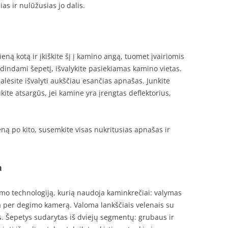
ias ir nulūžusias jo dalis.
ieną kotą ir įkiškite šį į kamino angą, tuomet įvairiomis
judindami šepetį, išvalykite pasiekiamas kamino vietas.
 galėsite išvalyti aukščiau esančias apnašas. Junkite
ūkite atsargūs, jei kamine yra įrengtas deflektorius,
ną po kito, susemkite visas nukritusias apnašas ir
a
mo technologiją, kurią naudoja kaminkrečiai: valymas
a per degimo kamerą. Valoma lankščiais velenais su
. Šepetys sudarytas iš dviejų segmentų: grubaus ir