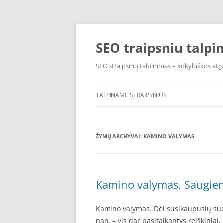
Pereiti
prie
turinio
SEO traipsniu talpi
SEO straipsnių talpinimas – kokybiškos atga
TALPINAME STRAIPSNIUS
ŽYMŲ ARCHYVAI:
KAMINO VALYMAS
Kamino valymas. Saugiem
Kamino valymas. Dėl susikaupusių suod
pan. – vis dar pasitaikantys reiškiniai