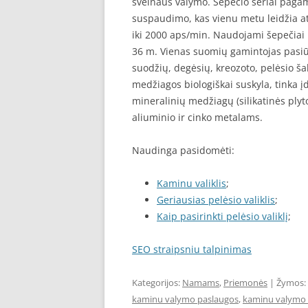
švelnaus valymo. Šepečio šeriai pagami
suspaudimo, kas vienu metu leidžia atl
iki 2000 aps/min. Naudojami šepečiai
36 m. Vienas suomių gamintojas pasiūl
suodžių, degėsių, kreozoto, pelėsio ša
medžiagos biologiškai suskyla, tinka 
mineralinių medžiagų (silikatinės plyt
aliuminio ir cinko metalams.
Naudinga pasidomėti:
Kaminu valiklis
;
Geriausias pelėsio valiklis
;
Kaip pasirinkti pelėsio valiklį
;
SEO straipsniu talpinimas
Kategorijos:
Namams
,
Priemonės
| Žymos:
kaminu valymo paslaugos
,
kaminu valymo