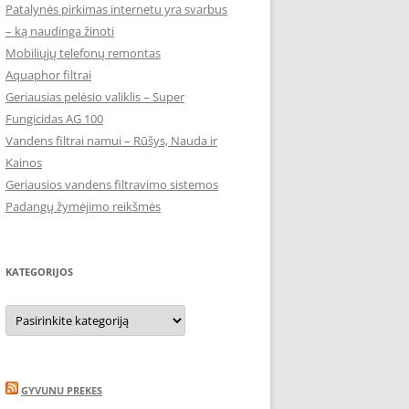
Patalynės pirkimas internetu yra svarbus
– ką naudinga žinoti
Mobiliųjų telefonų remontas
Aquaphor filtrai
Geriausias pelėsio valiklis – Super
Fungicidas AG 100
Vandens filtrai namui – Rūšys, Nauda ir
Kainos
Geriausios vandens filtravimo sistemos
Padangų žymėjimo reikšmės
KATEGORIJOS
Kategorijos
GYVUNU PREKES