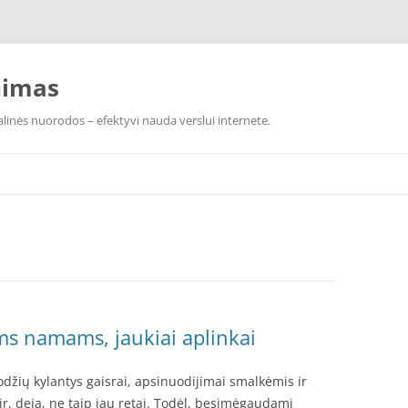
nimas
linės nuorodos – efektyvi nauda verslui internete.
s namams, jaukiai aplinkai
žių kylantys gaisrai, apsinuodijimai smalkėmis ir
, ir, deja, ne taip jau retai. Todėl, besimėgaudami