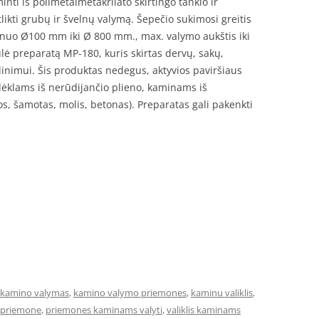
nti iš polimetalmetakrilato skirtingo tankio ir
ikti grubų ir švelnų valymą. Šepečio sukimosi greitis
 nuo Ø100 mm iki Ø 800 mm., max. valymo aukštis iki
ė preparatą MP-180, kuris skirtas dervų, sakų,
linimui. Šis produktas nedegus, aktyvios paviršiaus
įdėklams iš nerūdijančio plieno, kaminams iš
os, šamotas, molis, betonas). Preparatas gali pakenkti
kamino valymas
,
kamino valymo priemones
,
kaminu valiklis
,
 priemone
,
priemones kaminams valyti
,
valiklis kaminams