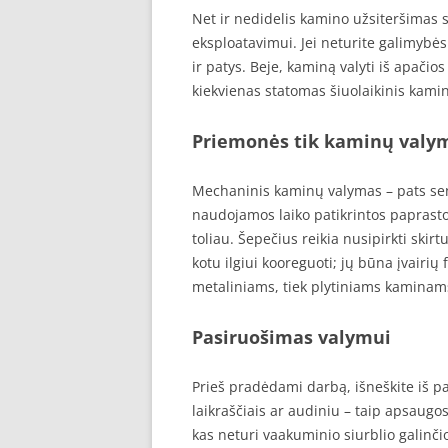
Net ir nedidelis kamino užsiteršimas s
eksploatavimui. Jei neturite galimybės
ir patys. Beje, kaminą valyti iš apačios
kiekvienas statomas šiuolaikinis kamin
Priemonės tik kaminų valy
Mechaninis kaminų valymas – pats sen
naudojamos laiko patikrintos paprastos
toliau. Šepečius reikia nusipirkti ski
kotu ilgiui kooreguoti; jų būna įvairių 
metaliniams, tiek plytiniams kaminams
Pasiruošimas valymui
Prieš pradėdami darbą, išneškite iš pat
laikraščiais ar audiniu – taip apsaugos
kas neturi vaakuminio siurblio galinči