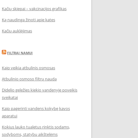
Kačių skiepai – vakcinacijos grafikas
Ką naudinga žinoti apie kates
Kačių auklėjimas
FILTRAI NAMUI
Kaip veikia atbulinis osmosas
Atbulinio osmoso filtrų nauda
Didelio geležies kiekio vandenyje poveikis
sveikatai
Kaip pagerinti vandens kokybę kavos
aparatui
Kokius lauko tualetus rinktis sodams,
sodyboms, statybų aikštelėms