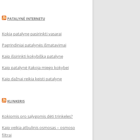
PATALYNĖ INTERNETU
Kokią patalynę pasirinkti vasarai
Pagrindiniai patalynės išmatavimai
Kaip išsirinkti kokybišką patalynę
Kaip patalynė įtakoja miego kokybei
Kaip dažnai reikia keisti patalynę
KLINKERIS
Kokiomis oro sąlygomis dėti trinkeles?
Kaip veikia atbulinis osmosas – osmoso
filtrai