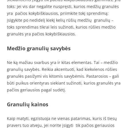
toks: jei vis dar negalite nuspręsti, kurios medžių granulės
yra pačios kokybiškiausios, priimkite tokį sprendimą:
įsigykite po nedidelį kiekį kelių rūšių medžių granulių –
toks sprendimas tikrai leis sužinoti, kurios rūšies medžio
granulės yra pačios kokybiškiausios.
Medžio granulių savybės
Ne ką mažiau svarbus yra ir kitas elementas. Tai – medžio
granulių savybės. Reikia akcentuoti, kad kiekvienos rūšies
granulės pasižymi vis kitomis savybėmis. Pastarosios – gali
būti puikus orientyras siekiant sužinoti, kurios granulės yra
pačios geriausios pagal sudėtį.
Granulių kainos
Kaip matyti, egzistuoja ne vienas patarimas, kuris iš tiesų
pravers tuo atveju, jei norite įsigyti tik pačios geriausios