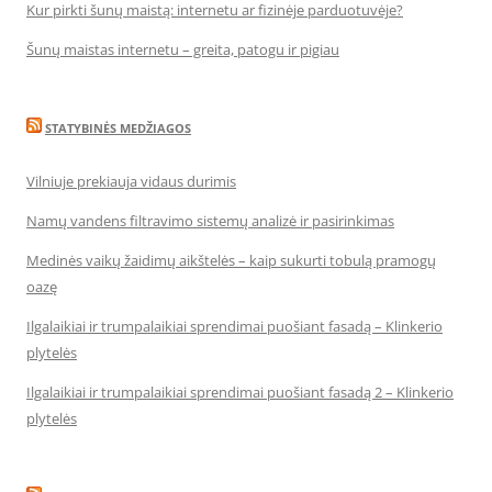
Kur pirkti šunų maistą: internetu ar fizinėje parduotuvėje?
Šunų maistas internetu – greita, patogu ir pigiau
STATYBINĖS MEDŽIAGOS
Vilniuje prekiauja vidaus durimis
Namų vandens filtravimo sistemų analizė ir pasirinkimas
Medinės vaikų žaidimų aikštelės – kaip sukurti tobulą pramogų
oazę
Ilgalaikiai ir trumpalaikiai sprendimai puošiant fasadą – Klinkerio
plytelės
Ilgalaikiai ir trumpalaikiai sprendimai puošiant fasadą 2 – Klinkerio
plytelės