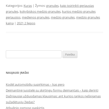
Kategorijos:
Kuras
| Žymos:
granules
,
kaip issirinkti geriausias
granules
,
kokybiskos medzio granules
,
kurios medzio granules
geriausios
,
medienos granules
,
medzio granules
,
medzio granules
kaina
|
2021 2 liepos
Ieškoti:
NAUJAUSI ĮRAŠAI
Kodėl automobilių supirkimas – kas gero
Deimantinė juostelė su skirtingų formų deimantais – kaip derinti
Dažniausiai užduodamas klausimas: ant kurios rankos nešiojamas
sužadėtuvių žiedas?
Atbulinio osmoso paskirtis