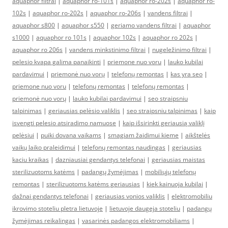
aquaphor filtrai
|
aquaphor ro-101s
|
aquaphor ro-202s
|
aquaphor ro-
102s
|
aquaphor ro-202s
|
aquaphor ro-206s
|
vandens filtrai
|
aquaphor s800
|
aquaphor s550
|
geriamo vandens filtrai
|
aquaphor
s1000
|
aquaphor ro 101s
|
aquaphor 102s
|
aquaphor ro 202s
|
aquaphor ro 206s
|
vandens minkstinimo filtrai
|
nugeležinimo filtrai
|
pelesio kvapa galima panaikinti
|
priemone nuo voru
|
lauko kubilai
pardavimui
|
priemonė nuo vorų
|
telefonų remontas
|
kas yra seo
|
priemone nuo voru
|
telefonų remontas
|
telefonų remontas
|
priemonė nuo vorų
|
lauko kubilai pardavimui
|
seo straipsniu
talpinimas
|
geriausias pelėsio valiklis
|
seo straipsniu talpinimas
|
kaip
isvengti pelesio atsiradimo namuose
|
kaip išsirinkti geriausią valiklį
pelėsiui
|
puiki dovana vaikams
|
smagiam žaidimui kieme
|
aikštelės
vaikų laiko praleidimui
|
telefonų remontas naudingas
|
geriausias
kaciu kraikas
|
dazniausiai gendantys telefonai
|
geriausias maistas
sterilizuotoms katėms
|
padangų žymėjimas
|
mobiliųjų telefonų
remontas
|
sterilizuotoms katėms geriausias
|
kiek kainuoja kubilai
|
dažnai gendantys telefonai
|
geriausias vonios valiklis
|
elektromobiliu
ikrovimo stoteliu pletra lietuvoje
|
lietuvoje daugeja stoteliu
|
padangų
žymėjimas reikalingas
|
vasarinės padangos elektromobiliams
|