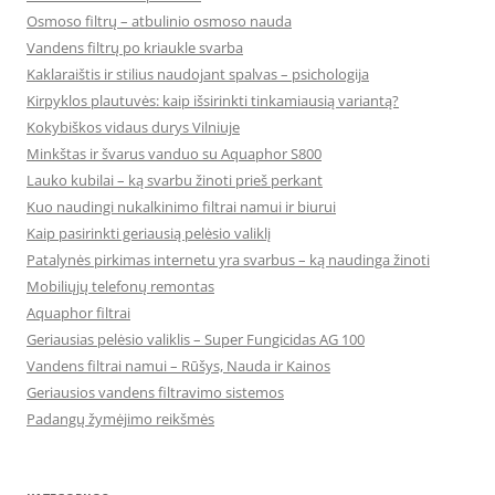
Osmoso filtrų – atbulinio osmoso nauda
Vandens filtrų po kriaukle svarba
Kaklaraištis ir stilius naudojant spalvas – psichologija
Kirpyklos plautuvės: kaip išsirinkti tinkamiausią variantą?
Kokybiškos vidaus durys Vilniuje
Minkštas ir švarus vanduo su Aquaphor S800
Lauko kubilai – ką svarbu žinoti prieš perkant
Kuo naudingi nukalkinimo filtrai namui ir biurui
Kaip pasirinkti geriausią pelėsio valiklį
Patalynės pirkimas internetu yra svarbus – ką naudinga žinoti
Mobiliųjų telefonų remontas
Aquaphor filtrai
Geriausias pelėsio valiklis – Super Fungicidas AG 100
Vandens filtrai namui – Rūšys, Nauda ir Kainos
Geriausios vandens filtravimo sistemos
Padangų žymėjimo reikšmės