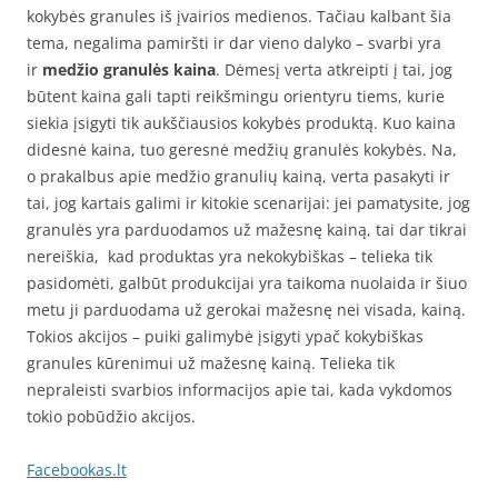
kokybės granules iš įvairios medienos. Tačiau kalbant šia
tema, negalima pamiršti ir dar vieno dalyko – svarbi yra
ir
medžio granulės kaina
. Dėmesį verta atkreipti į tai, jog
būtent kaina gali tapti reikšmingu orientyru tiems, kurie
siekia įsigyti tik aukščiausios kokybės produktą. Kuo kaina
didesnė kaina, tuo geresnė medžių granulės kokybės. Na,
o prakalbus apie medžio granulių kainą, verta pasakyti ir
tai, jog kartais galimi ir kitokie scenarijai: jei pamatysite, jog
granulės yra parduodamos už mažesnę kainą, tai dar tikrai
nereiškia, kad produktas yra nekokybiškas – telieka tik
pasidomėti, galbūt produkcijai yra taikoma nuolaida ir šiuo
metu ji parduodama už gerokai mažesnę nei visada, kainą.
Tokios akcijos – puiki galimybė įsigyti ypač kokybiškas
granules kūrenimui už mažesnę kainą. Telieka tik
nepraleisti svarbios informacijos apie tai, kada vykdomos
tokio pobūdžio akcijos.
Facebookas.lt