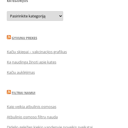
KATEGORIJOS
Kategorijos
GYVUNU PREKES
Kačių skiepai – vakcinacijos grafikas
Ką naudinga žinoti apie kates
Kačių auklėjimas
FILTRAI NAMUI
Kaip veikia atbulinis osmosas
Atbulinio osmoso filtrų nauda
Didelio geležies kiekio vandenyje poveikis sveikatai