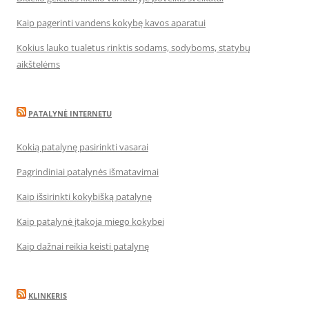
Kaip pagerinti vandens kokybę kavos aparatui
Kokius lauko tualetus rinktis sodams, sodyboms, statybų
aikštelėms
PATALYNĖ INTERNETU
Kokią patalynę pasirinkti vasarai
Pagrindiniai patalynės išmatavimai
Kaip išsirinkti kokybišką patalynę
Kaip patalynė įtakoja miego kokybei
Kaip dažnai reikia keisti patalynę
KLINKERIS