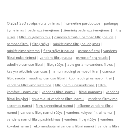
© 2021
SEO straipsniu talpinimas
|
internetine parduotuve
|
padangų
žymėjimas
|
padangų žymėjimas
|
žieminių padangų žymėjimas
|
filtrų
rūšys
|
filtrai nugeležinimui
|
osmoso filtrai> |
osmoso filtrų nauda
|
osmoso filtrai
|
filtrų rūšys
|
minkštinimo filtrų naudojimas
|
minkštinimo sistema
|
filtrų rūšys ir nauda
|
osmoso filtrai
|
vandens
filtrai nukalkinimui
|
vandens filtrų nauda
|
osmoso filtrų nauda
|
atbulinio osmoso filtrai
|
filtrų rūšys
|
apie geriamo vandens filtrus
|
kas yra atbulinis osmosas
|
namui naudingi osmoso filtrai
|
osmoso
filtrų nauda
|
naudingi osmoso filtrai
|
kuo naudingi osmoso filtrai
|
vandens filtravimo sistemos
|
filtrų namui pasirinkimas
|
filtrai
komfortui namuose
|
vandens filtrai namui
|
filtrai namams
|
vandens
filtrai kokybei
|
tinkamiausi vandens filtrai namui
|
vandens filtravimo
sistemos namui
|
filtrų sprendimai namui
|
ieškome vandens filtrų
namui
|
vandens filtrų namui rūšys
|
vandens kokybei filtrai namui
|
vandens namui filtrų pasirinkimas
|
vandens filtrų rtūšys
|
vandens
kokybei name
|
rekomenduojami vandens filtrai namui
|
vandens filtrai