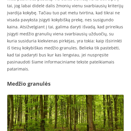
tai, jog labai didelė dalis žmonių vienu svarbiausių kriterijų
įvardija kokybę. Tačiau tuo pat metu tvirtina, kad tikrai ne
visada pavyksta įsigyti kokybišką prekę, nes susigundo
kaina. Atsižvelgiant į tai, galima daryti išvadą, kad prireikus
įsigyti medžio granulių viena svarbiausių užduočių, su
kuria susiduria kiekvienas pirkėjas, yra tokia: kaip išsirinkti
iš tiesų kokybiškas medžio granules. Belieka tik pastebėti,
kad tai padaryti bus kur kas lengviau, jei nuspręsite
pasinaudoti šiame informaciniame tekste pateikiamais
patarimais.
Medžio granulės