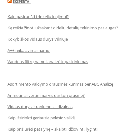
EKSPERTAI
Kaip pasiruošti trinkelių klojimui?
Ką reikia žinoti užsakant didelių detalių tekinimo paslaugas?
Kokybiškos vidaus durys Vilniuje
A++ reikalavimai namui
Vandens filtrų namui analizė ir pasirinkimas
Asortimento valdymo drausmės kūrimas per ABC Analizę
Ar metiniai vertinimai vis dar turi prasmę?
Vidaus durys ir rankenos – dizainas
Kaip išsirinkti geriausią pelėsio valiklį
Kaip prižiūrėti patalynę – skalbti, džiovinti, lyginti