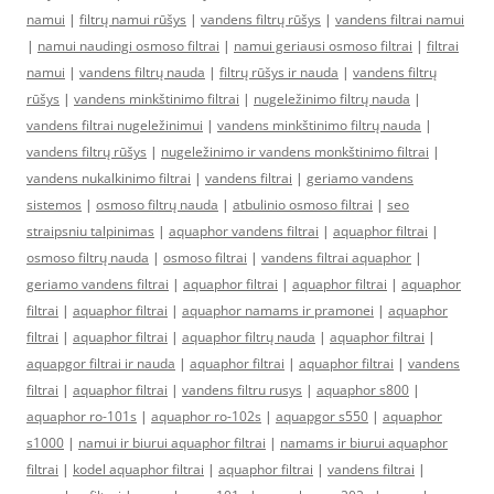
namui
|
filtrų namui rūšys
|
vandens filtrų rūšys
|
vandens filtrai namui
|
namui naudingi osmoso filtrai
|
namui geriausi osmoso filtrai
|
filtrai
namui
|
vandens filtrų nauda
|
filtrų rūšys ir nauda
|
vandens filtrų
rūšys
|
vandens minkštinimo filtrai
|
nugeležinimo filtrų nauda
|
vandens filtrai nugeležinimui
|
vandens minkštinimo filtrų nauda
|
vandens filtrų rūšys
|
nugeležinimo ir vandens monkštinimo filtrai
|
vandens nukalkinimo filtrai
|
vandens filtrai
|
geriamo vandens
sistemos
|
osmoso filtrų nauda
|
atbulinio osmoso filtrai
|
seo
straipsniu talpinimas
|
aquaphor vandens filtrai
|
aquaphor filtrai
|
osmoso filtrų nauda
|
osmoso filtrai
|
vandens filtrai aquaphor
|
geriamo vandens filtrai
|
aquaphor filtrai
|
aquaphor filtrai
|
aquaphor
filtrai
|
aquaphor filtrai
|
aquaphor namams ir pramonei
|
aquaphor
filtrai
|
aquaphor filtrai
|
aquaphor filtrų nauda
|
aquaphor filtrai
|
aquapgor filtrai ir nauda
|
aquaphor filtrai
|
aquaphor filtrai
|
vandens
filtrai
|
aquaphor filtrai
|
vandens filtru rusys
|
aquaphor s800
|
aquaphor ro-101s
|
aquaphor ro-102s
|
aquapgor s550
|
aquaphor
s1000
|
namui ir biurui aquaphor filtrai
|
namams ir biurui aquaphor
filtrai
|
kodel aquaphor filtrai
|
aquaphor filtrai
|
vandens filtrai
|