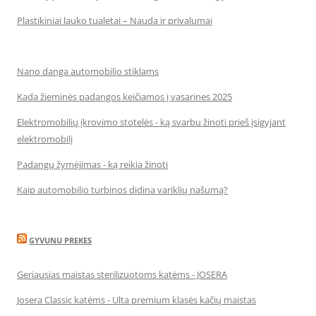
Plastikiniai lauko tualetai – Nauda ir privalumai
Nano danga automobilio stiklams
Kada žieminės padangos keičiamos į vasarines 2025
Elektromobilių įkrovimo stotelės - ką svarbu žinoti prieš įsigyjant
elektromobilį
Padangų žymėjimas - ką reikia žinoti
Kaip automobilio turbinos didina variklių našumą?
GYVUNU PREKES
Geriausias maistas sterilizuotoms katėms - JOSERA
Josera Classic katėms - Ulta premium klasės kačių maistas