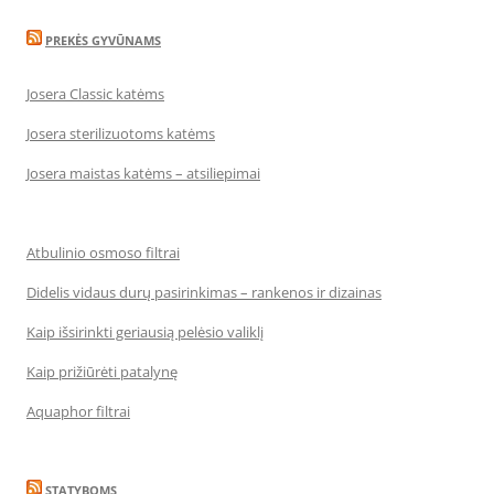
PREKĖS GYVŪNAMS
Josera Classic katėms
Josera sterilizuotoms katėms
Josera maistas katėms – atsiliepimai
Atbulinio osmoso filtrai
Didelis vidaus durų pasirinkimas – rankenos ir dizainas
Kaip išsirinkti geriausią pelėsio valiklį
Kaip prižiūrėti patalynę
Aquaphor filtrai
STATYBOMS