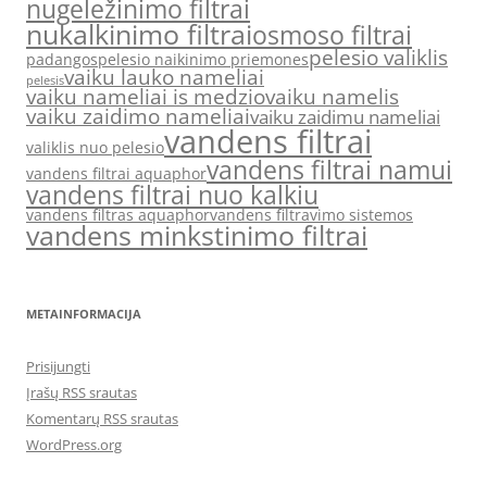
nugeležinimo filtrai
nukalkinimo filtrai
osmoso filtrai
pelesio valiklis
padangos
pelesio naikinimo priemones
vaiku lauko nameliai
pelesis
vaiku nameliai is medzio
vaiku namelis
vaiku zaidimo nameliai
vaiku zaidimu nameliai
vandens filtrai
valiklis nuo pelesio
vandens filtrai namui
vandens filtrai aquaphor
vandens filtrai nuo kalkiu
vandens filtras aquaphor
vandens filtravimo sistemos
vandens minkstinimo filtrai
METAINFORMACIJA
Prisijungti
Įrašų RSS srautas
Komentarų RSS srautas
WordPress.org