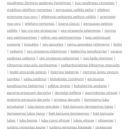
naudingas žieminių padangų žymėjimas
|
kuo naudingas remontas
|
mobiliųjų telefonų remontas
|
geriausias valiklis peliui
|
efektyvi
priemone nuo voru
|
efektyviai veikiantis pelėsio valiklis
|
priemonė
nuo vorų
|
telefonų remontas
|
josera classic
|
geriausias pelesio
valiklis
|
kas yra seo straipsniai
|
seo straipsniu talpinimas
|
isorinis
seo optimizavimas
|
vidinis seo optimizavimas
|
kaip optimizuoti
svetaine
|
kriaukles
|
seo apzvalga
|
namu apyvokos reikmenys
|
buitis
|
vaikams
|
seo straipsniu talpinimas
|
bakterijos kanalizacijai
|
saugus
zaidimas vaikams
|
seo straipsniu talpinimas
|
nuo kada ziemines
|
siltnamiai stipruolis atsiliepimai
|
polikarbonatiniai šiltnamiai stipruolis
|
kodel atsiranda pelesis
|
listerijos bakterija
|
zieminio langu skyscio
savybes
|
vaiku zaidimui
|
bioloģiskie risinājumi
|
geriausios
kanalizacijos bakterijos
|
adblue skystis
|
buhalterine apskaita
|
parama privaciam darzeliui
|
darzeliai gelbeja
|
pasirinkimas vilniuje
|
ieskome geriausio darzelio
|
privatus darzelis
|
itempiamu lubu
privalumai
|
lubu kaina netrukdo
|
kiek kainuoja itempiamos lubos
|
itempiamos lubos kaina
|
kiek kainuoja itempiamos
|
kiek kainuoja
lubos
|
lubu kainos
|
lubu rusys vilniuje
|
lubos vilniuje
|
siltnamiai
|
turbinu remontas kaune
|
turbinu remontas klaipeda
|
straipsniai