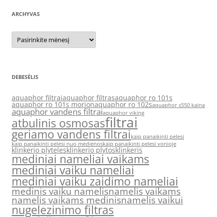
ARCHYVAS
Archyvas
DEBESĖLIS
aquaphor filtrai
aquaphor filtras
aquaphor ro 101s
aquaphor ro 101s morion
aquaphor ro 102s
aquaphor s550 kaina
aquaphor vandens filtrai
aquaphor viking
filtrai
atbulinis osmosas
geriamo vandens filtrai
kaip panaikinti pelesi
kaip panaikinti pelesi nuo medienos
kaip panaikinti pelesi vonioje
klinkerio plyteles
klinkerio plytos
klinkeris
mediniai nameliai vaikams
mediniai vaiku nameliai
mediniai vaiku zaidimo nameliai
medinis vaiku namelis
namelis vaikams
namelis vaikams medinis
namelis vaikui
nugelezinimo filtras