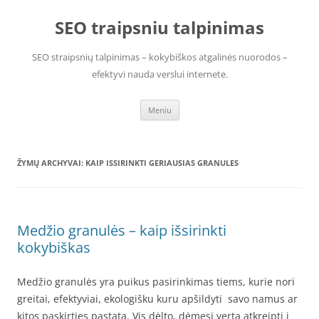
Pereiti
prie
SEO traipsniu talpinimas
turinio
SEO straipsnių talpinimas – kokybiškos atgalinės nuorodos –
efektyvi nauda verslui internete.
Meniu
ŽYMŲ ARCHYVAI:
KAIP ISSIRINKTI GERIAUSIAS GRANULES
Medžio granulės – kaip išsirinkti
kokybiškas
Medžio granulės yra puikus pasirinkimas tiems, kurie nori
greitai, efektyviai, ekologišku kuru apšildyti savo namus ar
kitos paskirties pastatą. Vis dėlto, dėmesį verta atkreipti į