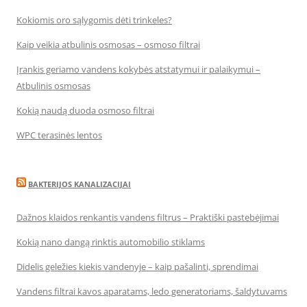
Kokiomis oro sąlygomis dėti trinkeles?
Kaip veikia atbulinis osmosas – osmoso filtrai
Įrankis geriamo vandens kokybės atstatymui ir palaikymui –
Atbulinis osmosas
Kokią naudą duoda osmoso filtrai
WPC terasinės lentos
BAKTERIJOS KANALIZACIJAI
Dažnos klaidos renkantis vandens filtrus – Praktiški pastebėjimai
Kokią nano dangą rinktis automobilio stiklams
Didelis geležies kiekis vandenyje – kaip pašalinti, sprendimai
Vandens filtrai kavos aparatams, ledo generatoriams, šaldytuvams