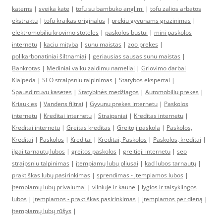
katems
|
sveika kate
|
tofu su bambuko anglimi
|
tofu zalios arbatos
ekstraktu
|
tofu kraikas originalus
|
prekiu gyvunams grazinimas
|
elektromobiliu krovimo stoteles
|
paskolos bustui
|
mini paskolos
internetu
|
kaciu mityba
|
sunu maistas
|
zoo prekes
|
polikarbonatiniai šiltnamiai
|
geriausias sausas sunu maistas
|
Bankrotas
|
Mediniai vaiku zaidimu nameliai
|
Griovimo darbai
Klaipeda
|
SEO straipsniu talpinimas
|
Statybos ekspertai
|
Spausdintuvu kasetes
|
Statybinės medžiagos
|
Automobiliu prekes
|
Kriaukles
|
Vandens filtrai
|
Gyvunu prekes internetu
|
Paskolos
internetu
|
Kreditai internetu
|
Straipsniai
|
Kreditas internetu
|
Kreditai internetu
|
Greitas kreditas
|
Greitoji paskola
|
Paskolos,
Kreditai
|
Paskolos
|
Kreditai
|
Kreditai, Paskolos
|
Paskolos, kreditai
|
ilgai tarnautų lubos
|
greitos paskolos
|
greitieji internetu
|
seo
straipsniu talpinimas
|
įtempiamų lubų pliusai
|
kad lubos tarnautų
|
praktiškas lubų pasirinkimas
|
sprendimas - įtempiamos lubos
|
įtempiamų lubų privalumai
|
vilniuje ir kaune
|
lygios ir taisyklingos
lubos
|
įtempiamos - praktiškas pasirinkimas
|
įtempiamos per dieną
|
įtempiamų lubų rūšys
|