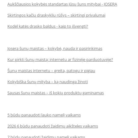
Aukščiausios kokybės standartas Jūsų šuns mitybai - JOSERA
Skirtingos kačių draskyklių rūšys – skirtingi privalumai
Kodėl katės drasko baldus - kaip to išvengti?
Josera šunų maistas – kokybė, nauda ir pasirinkimas
Kur pirkti šunų maistą: internetu ar fizinėje parduotuvėje?
Šunų maistas internetu – greita, patogu ir pigiau
Kokybiška šunų mityba – ką naudinga žinoti
Sausas šunų maistas – iš kokių produktų gaminamas
5 būdų panaudoti lauko namelį vaikams
2026 6 būdų panaudoti žaidimų aikšteles vaikams
7 būdų panaudoti žaidimų namelį vaikams