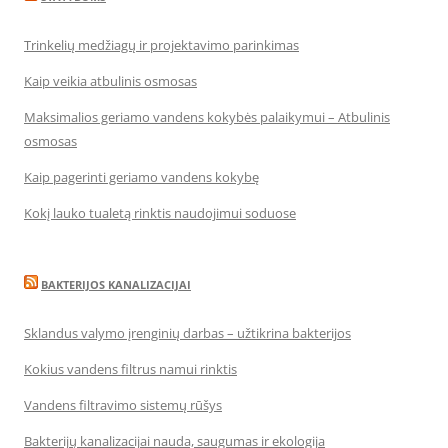
Trinkelių medžiagų ir projektavimo parinkimas
Kaip veikia atbulinis osmosas
Maksimalios geriamo vandens kokybės palaikymui – Atbulinis
osmosas
Kaip pagerinti geriamo vandens kokybę
Kokį lauko tualetą rinktis naudojimui soduose
BAKTERIJOS KANALIZACIJAI
Sklandus valymo įrenginių darbas – užtikrina bakterijos
Kokius vandens filtrus namui rinktis
Vandens filtravimo sistemų rūšys
Bakterijų kanalizacijai nauda, saugumas ir ekologija