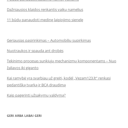
Dažniausios klaidos renkantis vaikų namelius
11 būdų panaudoti medinę laipiojimo sienelę
Geriausias pasirinkimas – Automobilių supirkimas
Nuotraukos ir spauda ant drobės
Tekinimo procesas sunkiųjų mechanizmų komponentams – Nuo
žaliavos iki giganto
Kai ramybė yra svarbiau už greitį, kodėl „Vezam123.lt“ renkasi
pedantišką tvarką ir BCA draudimą
Kaip pagerinti užsakymų valdymą?
GERI ARBA LABAI GERI