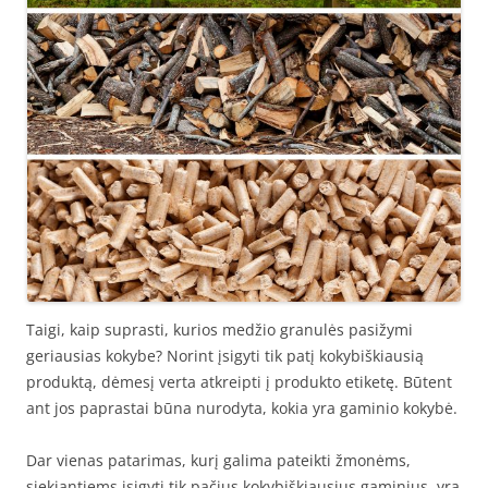
Taigi, kaip suprasti, kurios medžio granulės pasižymi
geriausias kokybe? Norint įsigyti tik patį kokybiškiausią
produktą, dėmesį verta atkreipti į produkto etiketę. Būtent
ant jos paprastai būna nurodyta, kokia yra gaminio kokybė.
Dar vienas patarimas, kurį galima pateikti žmonėms,
siekiantiems įsigyti tik pačius kokybiškiausius gaminius, yra