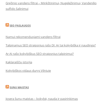
Gręžinio vandens filtrai – Minkštinimui, Nugeležinimui, Vandenilio
sulfido šalinimui
SEO PASLAUGOS
Namui rekomenduojami vandens filtrai
Talpinamus SEO straipsnius rašo DI: Ar tai kokybiška ir naudinga?
Ar AI rašo kokybiškus SEO straipsnius talpinimui?
Kaklaraiščių istorija
Kokybiškos vidaus durys Vilniuje
SUNU MAISTAS
Josera šunų maistas – kokybė, nauda ir pasirinkimas