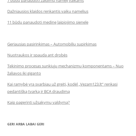
7 būdų panaudoti žaidimų namelį vaikams
Dažniausios klaidos renkantis vaikų namelius
11 būdų panaudoti medinę laipiojimo sienelę
Geriausias pasirinkimas – Automobilių supirkimas
Nuotraukos ir spauda ant drobės
Tekinimo procesas sunkiųjų mechanizmų komponentams – Nuo
žaliavos iki giganto
Kai ramybė yra svarbiau už greitį, kodėl „Vezam123.lt“ renkasi
pedantišką tvarką ir BCA draudimą
Kaip pagerinti užsakymų valdymą?
GERI ARBA LABAI GERI