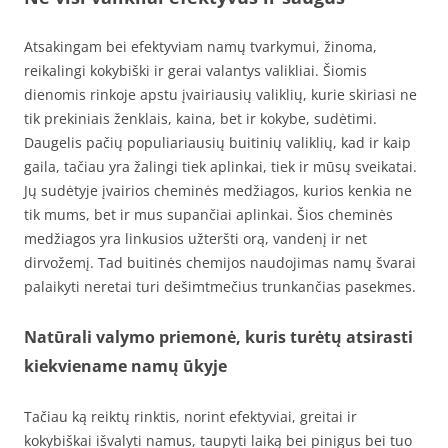
Atsakingam bei efektyviam namų tvarkymui, žinoma,
reikalingi kokybiški ir gerai valantys valikliai. Šiomis
dienomis rinkoje apstu įvairiausių valiklių, kurie skiriasi ne
tik prekiniais ženklais, kaina, bet ir kokybe, sudėtimi.
Daugelis pačių populiariausių buitinių valiklių, kad ir kaip
gaila, tačiau yra žalingi tiek aplinkai, tiek ir mūsų sveikatai.
Jų sudėtyje įvairios cheminės medžiagos, kurios kenkia ne
tik mums, bet ir mus supančiai aplinkai. Šios cheminės
medžiagos yra linkusios užteršti orą, vandenį ir net
dirvožemį. Tad buitinės chemijos naudojimas namų švarai
palaikyti neretai turi dešimtmečius trunkančias pasekmes.
Natūrali valymo priemonė, kuris turėtų atsirasti
kiekviename namų ūkyje
Tačiau ką reiktų rinktis, norint efektyviai, greitai ir
kokybiškai išvalyti namus, taupyti laiką bei pinigus bei tuo