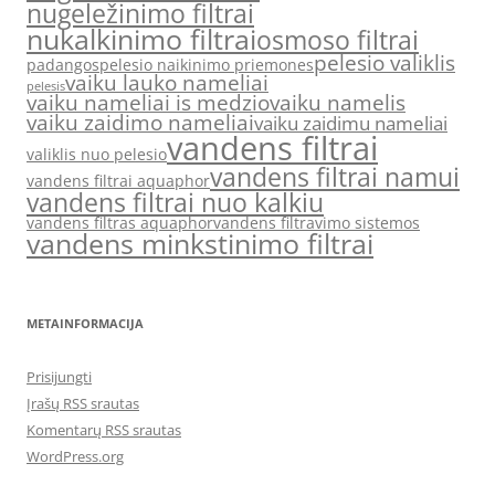
nugeležinimo filtrai
nukalkinimo filtrai
osmoso filtrai
pelesio valiklis
padangos
pelesio naikinimo priemones
vaiku lauko nameliai
pelesis
vaiku nameliai is medzio
vaiku namelis
vaiku zaidimo nameliai
vaiku zaidimu nameliai
vandens filtrai
valiklis nuo pelesio
vandens filtrai namui
vandens filtrai aquaphor
vandens filtrai nuo kalkiu
vandens filtras aquaphor
vandens filtravimo sistemos
vandens minkstinimo filtrai
METAINFORMACIJA
Prisijungti
Įrašų RSS srautas
Komentarų RSS srautas
WordPress.org