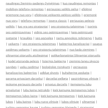
naudingas žieminių padangų žymėjimas
|
kuo naudingas remontas
|
mobiliųjų telefonų remontas
|
geriausias valiklis peliui
|
efektyvi
priemone nuo voru
|
efektyviai veikiantis pelėsio valiklis
|
priemonė
nuo vorų
|
telefonų remontas
|
josera classic
|
geriausias pelesio
valiklis
|
kas yra seo straipsniai
|
seo straipsniu talpinimas
|
isorinis
seo optimizavimas
|
vidinis seo optimizavimas
|
kaip optimizuoti
svetaine
|
kriaukles
|
seo apzvalga
|
namu apyvokos reikmenys
|
buitis
|
vaikams
|
seo straipsniu talpinimas
|
bakterijos kanalizacijai
|
saugus
zaidimas vaikams
|
seo straipsniu talpinimas
|
nuo kada ziemines
|
siltnamiai stipruolis atsiliepimai
|
polikarbonatiniai šiltnamiai stipruolis
|
kodel atsiranda pelesis
|
listerijos bakterija
|
zieminio langu skyscio
savybes
|
vaiku zaidimui
|
bioloģiskie risinājumi
|
geriausios
kanalizacijos bakterijos
|
adblue skystis
|
buhalterine apskaita
|
parama privaciam darzeliui
|
darzeliai gelbeja
|
pasirinkimas vilniuje
|
ieskome geriausio darzelio
|
privatus darzelis
|
itempiamu lubu
privalumai
|
lubu kaina netrukdo
|
kiek kainuoja itempiamos lubos
|
itempiamos lubos kaina
|
kiek kainuoja itempiamos
|
kiek kainuoja
lubos
|
lubu kainos
|
lubu rusys vilniuje
|
lubos vilniuje
|
siltnamiai
|
turbinu remontas kaune
|
turbinu remontas klaipeda
|
straipsniai