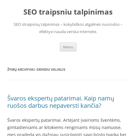
Pereiti
prie
SEO traipsniu talpinimas
turinio
SEO straipsnių talpinimas – kokybiškos atgalinės nuorodos –
efektyvi nauda verslui internete.
Meniu
ŽYMŲ ARCHYVAI:
GRINDU VALIKLIS
Švaros ekspertų patarimai. Kaip namų
ruošos darbus nepaversti kančia?
Švaros ekspertų patarimai. Artėjant įvairioms šventėms,
gimtadieniams ar kitokiems renginiams mūsų namuose,
mes pradeda vis dažniau susirūpinti savo būsto tvarka bei