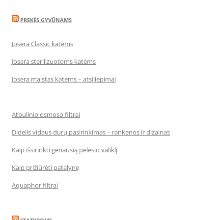
PREKĖS GYVŪNAMS
Josera Classic katėms
Josera sterilizuotoms katėms
Josera maistas katėms – atsiliepimai
Atbulinio osmoso filtrai
Didelis vidaus durų pasirinkimas – rankenos ir dizainas
Kaip išsirinkti geriausią pelėsio valiklį
Kaip prižiūrėti patalynę
Aquaphor filtrai