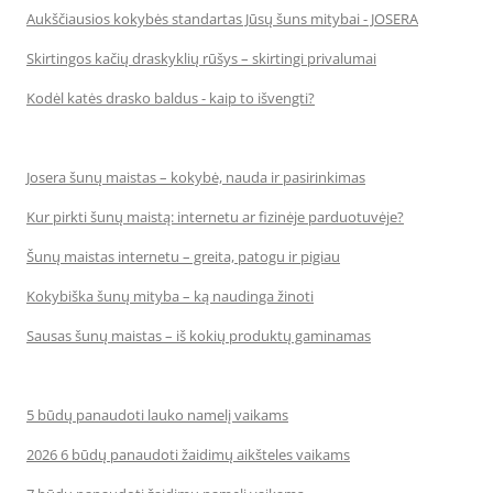
Aukščiausios kokybės standartas Jūsų šuns mitybai - JOSERA
Skirtingos kačių draskyklių rūšys – skirtingi privalumai
Kodėl katės drasko baldus - kaip to išvengti?
Josera šunų maistas – kokybė, nauda ir pasirinkimas
Kur pirkti šunų maistą: internetu ar fizinėje parduotuvėje?
Šunų maistas internetu – greita, patogu ir pigiau
Kokybiška šunų mityba – ką naudinga žinoti
Sausas šunų maistas – iš kokių produktų gaminamas
5 būdų panaudoti lauko namelį vaikams
2026 6 būdų panaudoti žaidimų aikšteles vaikams