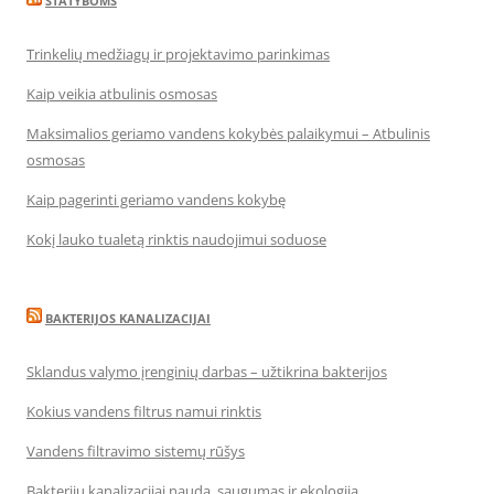
STATYBOMS
Trinkelių medžiagų ir projektavimo parinkimas
Kaip veikia atbulinis osmosas
Maksimalios geriamo vandens kokybės palaikymui – Atbulinis
osmosas
Kaip pagerinti geriamo vandens kokybę
Kokį lauko tualetą rinktis naudojimui soduose
BAKTERIJOS KANALIZACIJAI
Sklandus valymo įrenginių darbas – užtikrina bakterijos
Kokius vandens filtrus namui rinktis
Vandens filtravimo sistemų rūšys
Bakterijų kanalizacijai nauda, saugumas ir ekologija