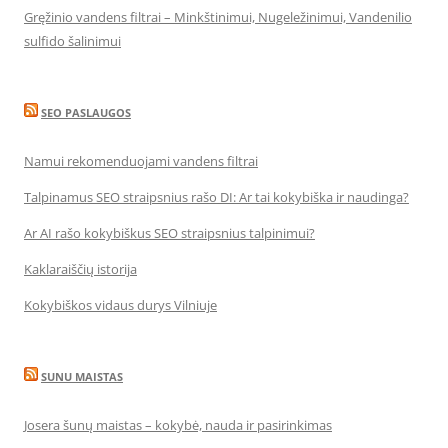
Gręžinio vandens filtrai – Minkštinimui, Nugeležinimui, Vandenilio
sulfido šalinimui
SEO PASLAUGOS
Namui rekomenduojami vandens filtrai
Talpinamus SEO straipsnius rašo DI: Ar tai kokybiška ir naudinga?
Ar AI rašo kokybiškus SEO straipsnius talpinimui?
Kaklaraiščių istorija
Kokybiškos vidaus durys Vilniuje
SUNU MAISTAS
Josera šunų maistas – kokybė, nauda ir pasirinkimas