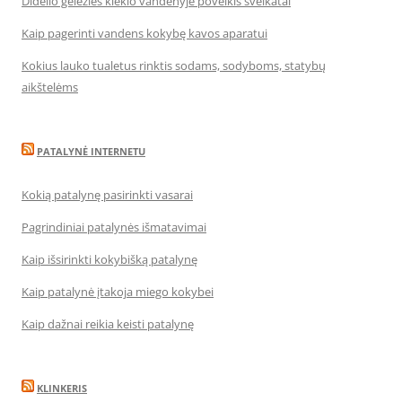
Didelio geležies kiekio vandenyje poveikis sveikatai
Kaip pagerinti vandens kokybę kavos aparatui
Kokius lauko tualetus rinktis sodams, sodyboms, statybų
aikštelėms
PATALYNĖ INTERNETU
Kokią patalynę pasirinkti vasarai
Pagrindiniai patalynės išmatavimai
Kaip išsirinkti kokybišką patalynę
Kaip patalynė įtakoja miego kokybei
Kaip dažnai reikia keisti patalynę
KLINKERIS