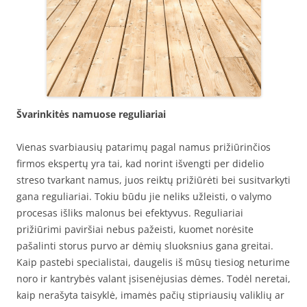
Švarinkitės namuose reguliariai
Vienas svarbiausių patarimų pagal namus prižiūrinčios
firmos ekspertų yra tai, kad norint išvengti per didelio
streso tvarkant namus, juos reiktų prižiūrėti bei susitvarkyti
gana reguliariai. Tokiu būdu jie neliks užleisti, o valymo
procesas išliks malonus bei efektyvus. Reguliariai
prižiūrimi paviršiai nebus pažeisti, kuomet norėsite
pašalinti storus purvo ar dėmių sluoksnius gana greitai.
Kaip pastebi specialistai, daugelis iš mūsų tiesiog neturime
noro ir kantrybės valant įsisenėjusias dėmes. Todėl neretai,
kaip nerašyta taisyklė, imamės pačių stipriausių valiklių ar