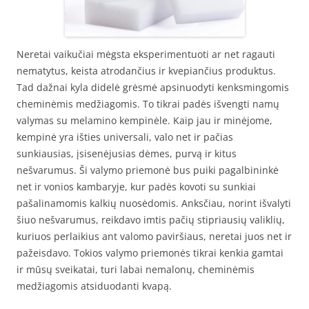
Neretai vaikučiai mėgsta eksperimentuoti ar net ragauti
nematytus, keista atrodančius ir kvepiančius produktus.
Tad dažnai kyla didelė grėsmė apsinuodyti kenksmingomis
cheminėmis medžiagomis. To tikrai padės išvengti namų
valymas su melamino kempinėle. Kaip jau ir minėjome,
kempinė yra išties universali, valo net ir pačias
sunkiausias, įsisenėjusias dėmes, purvą ir kitus
nešvarumus. Ši valymo priemonė bus puiki pagalbininkė
net ir vonios kambaryje, kur padės kovoti su sunkiai
pašalinamomis kalkių nuosėdomis. Anksčiau, norint išvalyti
šiuo nešvarumus, reikdavo imtis pačių stipriausių valiklių,
kuriuos perlaikius ant valomo paviršiaus, neretai juos net ir
pažeisdavo. Tokios valymo priemonės tikrai kenkia gamtai
ir mūsų sveikatai, turi labai nemalonų, cheminėmis
medžiagomis atsiduodanti kvapą.