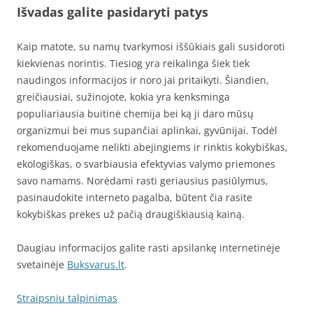
Išvadas galite pasidaryti patys
Kaip matote, su namų tvarkymosi iššūkiais gali susidoroti
kiekvienas norintis. Tiesiog yra reikalinga šiek tiek
naudingos informacijos ir noro jai pritaikyti. Šiandien,
greičiausiai, sužinojote, kokia yra kenksminga
populiariausia buitinė chemija bei ką ji daro mūsų
organizmui bei mus supančiai aplinkai, gyvūnijai. Todėl
rekomenduojame nelikti abejingiems ir rinktis kokybiškas,
ekologiškas, o svarbiausia efektyvias valymo priemones
savo namams. Norėdami rasti geriausius pasiūlymus,
pasinaudokite interneto pagalba, būtent čia rasite
kokybiškas prekes už pačią draugiškiausią kainą.
Daugiau informacijos galite rasti apsilankę internetinėje
svetainėje
Buksvarus.lt
.
Straipsniu talpinimas