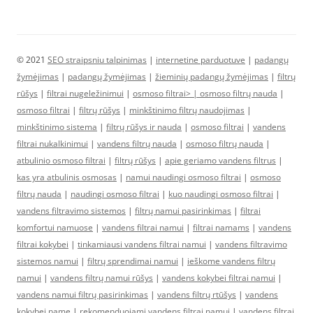
© 2021
SEO straipsniu talpinimas
|
internetine parduotuve
|
padangų
žymėjimas
|
padangų žymėjimas
|
žieminių padangų žymėjimas
|
filtrų
rūšys
|
filtrai nugeležinimui
|
osmoso filtrai> |
osmoso filtrų nauda
|
osmoso filtrai
|
filtrų rūšys
|
minkštinimo filtrų naudojimas
|
minkštinimo sistema
|
filtrų rūšys ir nauda
|
osmoso filtrai
|
vandens
filtrai nukalkinimui
|
vandens filtrų nauda
|
osmoso filtrų nauda
|
atbulinio osmoso filtrai
|
filtrų rūšys
|
apie geriamo vandens filtrus
|
kas yra atbulinis osmosas
|
namui naudingi osmoso filtrai
|
osmoso
filtrų nauda
|
naudingi osmoso filtrai
|
kuo naudingi osmoso filtrai
|
vandens filtravimo sistemos
|
filtrų namui pasirinkimas
|
filtrai
komfortui namuose
|
vandens filtrai namui
|
filtrai namams
|
vandens
filtrai kokybei
|
tinkamiausi vandens filtrai namui
|
vandens filtravimo
sistemos namui
|
filtrų sprendimai namui
|
ieškome vandens filtrų
namui
|
vandens filtrų namui rūšys
|
vandens kokybei filtrai namui
|
vandens namui filtrų pasirinkimas
|
vandens filtrų rtūšys
|
vandens
kokybei name
|
rekomenduojami vandens filtrai namui
|
vandens filtrai