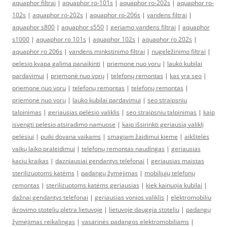
aquaphor filtrai
|
aquaphor ro-101s
|
aquaphor ro-202s
|
aquaphor ro-
102s
|
aquaphor ro-202s
|
aquaphor ro-206s
|
vandens filtrai
|
aquaphor s800
|
aquaphor s550
|
geriamo vandens filtrai
|
aquaphor
s1000
|
aquaphor ro 101s
|
aquaphor 102s
|
aquaphor ro 202s
|
aquaphor ro 206s
|
vandens minkstinimo filtrai
|
nugeležinimo filtrai
|
pelesio kvapa galima panaikinti
|
priemone nuo voru
|
lauko kubilai
pardavimui
|
priemonė nuo vorų
|
telefonų remontas
|
kas yra seo
|
priemone nuo voru
|
telefonų remontas
|
telefonų remontas
|
priemonė nuo vorų
|
lauko kubilai pardavimui
|
seo straipsniu
talpinimas
|
geriausias pelėsio valiklis
|
seo straipsniu talpinimas
|
kaip
isvengti pelesio atsiradimo namuose
|
kaip išsirinkti geriausią valiklį
pelėsiui
|
puiki dovana vaikams
|
smagiam žaidimui kieme
|
aikštelės
vaikų laiko praleidimui
|
telefonų remontas naudingas
|
geriausias
kaciu kraikas
|
dazniausiai gendantys telefonai
|
geriausias maistas
sterilizuotoms katėms
|
padangų žymėjimas
|
mobiliųjų telefonų
remontas
|
sterilizuotoms katėms geriausias
|
kiek kainuoja kubilai
|
dažnai gendantys telefonai
|
geriausias vonios valiklis
|
elektromobiliu
ikrovimo stoteliu pletra lietuvoje
|
lietuvoje daugeja stoteliu
|
padangų
žymėjimas reikalingas
|
vasarinės padangos elektromobiliams
|