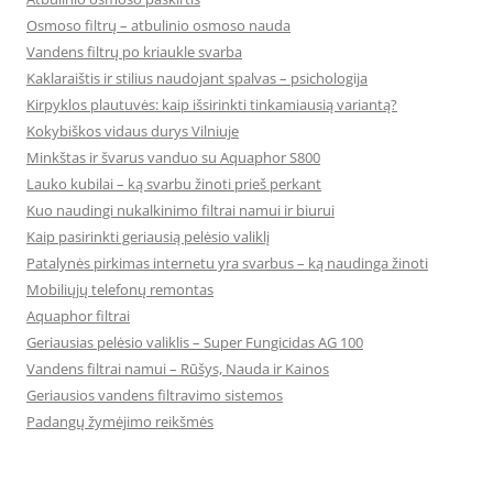
Osmoso filtrų – atbulinio osmoso nauda
Vandens filtrų po kriaukle svarba
Kaklaraištis ir stilius naudojant spalvas – psichologija
Kirpyklos plautuvės: kaip išsirinkti tinkamiausią variantą?
Kokybiškos vidaus durys Vilniuje
Minkštas ir švarus vanduo su Aquaphor S800
Lauko kubilai – ką svarbu žinoti prieš perkant
Kuo naudingi nukalkinimo filtrai namui ir biurui
Kaip pasirinkti geriausią pelėsio valiklį
Patalynės pirkimas internetu yra svarbus – ką naudinga žinoti
Mobiliųjų telefonų remontas
Aquaphor filtrai
Geriausias pelėsio valiklis – Super Fungicidas AG 100
Vandens filtrai namui – Rūšys, Nauda ir Kainos
Geriausios vandens filtravimo sistemos
Padangų žymėjimo reikšmės