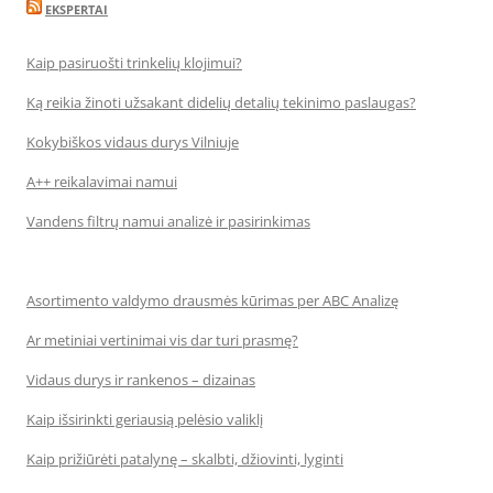
EKSPERTAI
Kaip pasiruošti trinkelių klojimui?
Ką reikia žinoti užsakant didelių detalių tekinimo paslaugas?
Kokybiškos vidaus durys Vilniuje
A++ reikalavimai namui
Vandens filtrų namui analizė ir pasirinkimas
Asortimento valdymo drausmės kūrimas per ABC Analizę
Ar metiniai vertinimai vis dar turi prasmę?
Vidaus durys ir rankenos – dizainas
Kaip išsirinkti geriausią pelėsio valiklį
Kaip prižiūrėti patalynę – skalbti, džiovinti, lyginti