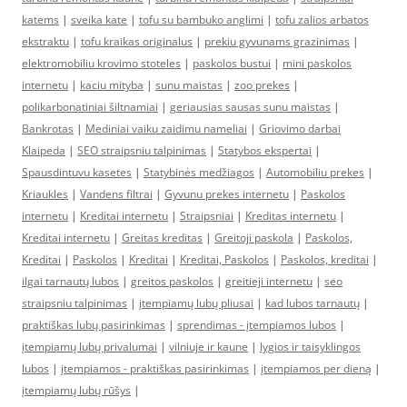
katems
|
sveika kate
|
tofu su bambuko anglimi
|
tofu zalios arbatos
ekstraktu
|
tofu kraikas originalus
|
prekiu gyvunams grazinimas
|
elektromobiliu krovimo stoteles
|
paskolos bustui
|
mini paskolos
internetu
|
kaciu mityba
|
sunu maistas
|
zoo prekes
|
polikarbonatiniai šiltnamiai
|
geriausias sausas sunu maistas
|
Bankrotas
|
Mediniai vaiku zaidimu nameliai
|
Griovimo darbai
Klaipeda
|
SEO straipsniu talpinimas
|
Statybos ekspertai
|
Spausdintuvu kasetes
|
Statybinės medžiagos
|
Automobiliu prekes
|
Kriaukles
|
Vandens filtrai
|
Gyvunu prekes internetu
|
Paskolos
internetu
|
Kreditai internetu
|
Straipsniai
|
Kreditas internetu
|
Kreditai internetu
|
Greitas kreditas
|
Greitoji paskola
|
Paskolos,
Kreditai
|
Paskolos
|
Kreditai
|
Kreditai, Paskolos
|
Paskolos, kreditai
|
ilgai tarnautų lubos
|
greitos paskolos
|
greitieji internetu
|
seo
straipsniu talpinimas
|
įtempiamų lubų pliusai
|
kad lubos tarnautų
|
praktiškas lubų pasirinkimas
|
sprendimas - įtempiamos lubos
|
įtempiamų lubų privalumai
|
vilniuje ir kaune
|
lygios ir taisyklingos
lubos
|
įtempiamos - praktiškas pasirinkimas
|
įtempiamos per dieną
|
įtempiamų lubų rūšys
|