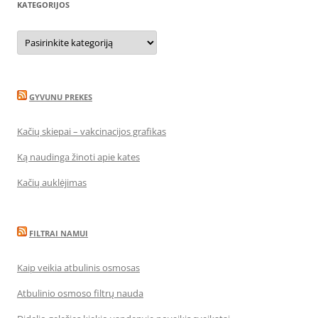
KATEGORIJOS
Kategorijos
GYVUNU PREKES
Kačių skiepai – vakcinacijos grafikas
Ką naudinga žinoti apie kates
Kačių auklėjimas
FILTRAI NAMUI
Kaip veikia atbulinis osmosas
Atbulinio osmoso filtrų nauda