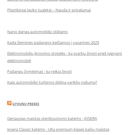
Plastikiniai lauko tualetai – Nauda ir privalumai
Nano danga automobilio stiklams
Kada žieminės padangos keičiamos į vasarines 2025
Elektromobilių įkrovimo stotelės - ką svarbu žinoti prieš įsigyjant
elektromobilį
Padangų žymėjimas - ką reikia žinoti
Kaip automobilio turbinos didina variklių našumą?
GYVUNU PREKES
Geriausias maistas sterilizuotoms katėms - JOSERA
Josera Classic katėms - Ulta premium klasės kačių maistas