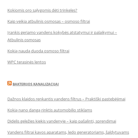
Kokiomis oro sąlygomis dėti trinkeles?
Kaip veikia atbulinis osmosas – osmoso filtrai
Įrankis geriamo vandens kokybės atstatymui ir palaikymui –
Atbulinis osmosas
Kokią naudą duoda osmoso filtrai
WPC terasinės lentos
BAKTERIJOS KANALIZACIJAI
Dažnos klaidos renkantis vandens filtrus – Praktiški pastebėjimai
Kokią nano dangą rinktis automobilio stiklams
Didelis geležies kiekis vandenyje – kaip pašalinti, sprendimai
Vandens filtrai kavos aparatams, ledo generatoriams, šaldytuvams