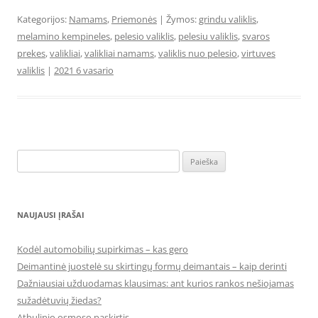
Kategorijos:
Namams
,
Priemonės
| Žymos:
grindu valiklis
,
melamino kempineles
,
pelesio valiklis
,
pelesiu valiklis
,
svaros
prekes
,
valikliai
,
valikliai namams
,
valiklis nuo pelesio
,
virtuves
valiklis
|
2021 6 vasario
Ieškoti:
NAUJAUSI ĮRAŠAI
Kodėl automobilių supirkimas – kas gero
Deimantinė juostelė su skirtingų formų deimantais – kaip derinti
Dažniausiai užduodamas klausimas: ant kurios rankos nešiojamas
sužadėtuvių žiedas?
Atbulinio osmoso paskirtis