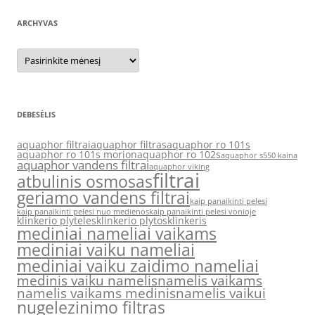
ARCHYVAS
Archyvas
DEBESĖLIS
aquaphor filtrai
aquaphor filtras
aquaphor ro 101s
aquaphor ro 101s morion
aquaphor ro 102s
aquaphor s550 kaina
aquaphor vandens filtrai
aquaphor viking
filtrai
atbulinis osmosas
geriamo vandens filtrai
kaip panaikinti pelesi
kaip panaikinti pelesi nuo medienos
kaip panaikinti pelesi vonioje
klinkerio plyteles
klinkerio plytos
klinkeris
mediniai nameliai vaikams
mediniai vaiku nameliai
mediniai vaiku zaidimo nameliai
medinis vaiku namelis
namelis vaikams
namelis vaikams medinis
namelis vaikui
nugelezinimo filtras