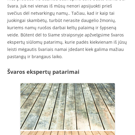
švara. Juk nei vienas iš mūsų nenori apsijuokti prieš
svečius dėl netvarkingų namų.. Tačiau, kad ir kaip tai
juokingai skambėtų, turbūt nerasite daugelio žmonių,
kuriems namų ruošos darbai keltų palaimą ir šypseną
veide. Būtent dėl to šiame straipsnyje apžvelgsime švaros
ekspertų siūlomų patarimų, kurie padės kiekvienam iš jūsų
leisti mėgautis švariais namai įdedant kiek galima mažiau
pastangų ir brangaus laiko.
Švaros ekspertų patarimai