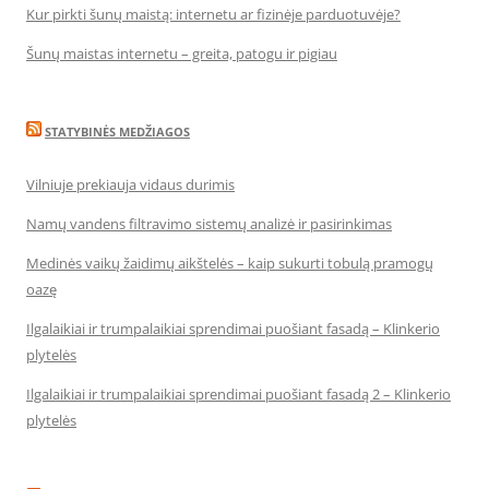
Kur pirkti šunų maistą: internetu ar fizinėje parduotuvėje?
Šunų maistas internetu – greita, patogu ir pigiau
STATYBINĖS MEDŽIAGOS
Vilniuje prekiauja vidaus durimis
Namų vandens filtravimo sistemų analizė ir pasirinkimas
Medinės vaikų žaidimų aikštelės – kaip sukurti tobulą pramogų
oazę
Ilgalaikiai ir trumpalaikiai sprendimai puošiant fasadą – Klinkerio
plytelės
Ilgalaikiai ir trumpalaikiai sprendimai puošiant fasadą 2 – Klinkerio
plytelės