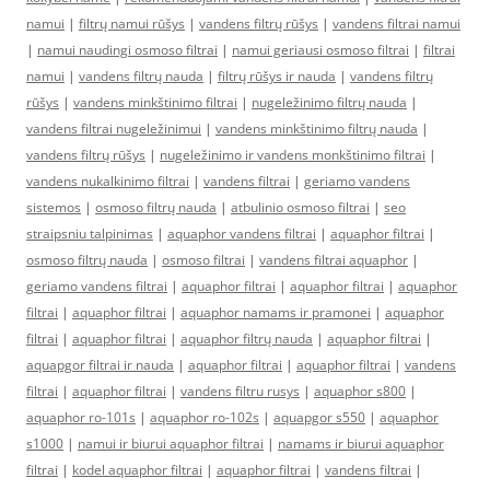
namui
|
filtrų namui rūšys
|
vandens filtrų rūšys
|
vandens filtrai namui
|
namui naudingi osmoso filtrai
|
namui geriausi osmoso filtrai
|
filtrai
namui
|
vandens filtrų nauda
|
filtrų rūšys ir nauda
|
vandens filtrų
rūšys
|
vandens minkštinimo filtrai
|
nugeležinimo filtrų nauda
|
vandens filtrai nugeležinimui
|
vandens minkštinimo filtrų nauda
|
vandens filtrų rūšys
|
nugeležinimo ir vandens monkštinimo filtrai
|
vandens nukalkinimo filtrai
|
vandens filtrai
|
geriamo vandens
sistemos
|
osmoso filtrų nauda
|
atbulinio osmoso filtrai
|
seo
straipsniu talpinimas
|
aquaphor vandens filtrai
|
aquaphor filtrai
|
osmoso filtrų nauda
|
osmoso filtrai
|
vandens filtrai aquaphor
|
geriamo vandens filtrai
|
aquaphor filtrai
|
aquaphor filtrai
|
aquaphor
filtrai
|
aquaphor filtrai
|
aquaphor namams ir pramonei
|
aquaphor
filtrai
|
aquaphor filtrai
|
aquaphor filtrų nauda
|
aquaphor filtrai
|
aquapgor filtrai ir nauda
|
aquaphor filtrai
|
aquaphor filtrai
|
vandens
filtrai
|
aquaphor filtrai
|
vandens filtru rusys
|
aquaphor s800
|
aquaphor ro-101s
|
aquaphor ro-102s
|
aquapgor s550
|
aquaphor
s1000
|
namui ir biurui aquaphor filtrai
|
namams ir biurui aquaphor
filtrai
|
kodel aquaphor filtrai
|
aquaphor filtrai
|
vandens filtrai
|