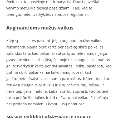
šveitiklių. Ko pasekoje net ir patys tvirčiausi paviršiai
valymo metu yra tiesiog pažeidžiami. Tad, kad to
išvengtumėte, tvarkykitės namuose reguliariai.
Auginantiems mažus vaikus
Kaip specialistės pastebi, jeigu auginate mažus vaikus,
rekomenduojama bent kartą per savaitę skirti po kelias
valandas tam, kad tinkamai sutvarkytumėte namus. Jeigu
gyvenate vienas arba jūsų šeimoje tik suaugusieji – namus
galite tvarkyti ir kartą per dvi savaites. Reiktų pastebėti, kad
būtina skirti pakankamai laiko namų ruošai, kad
galėtumėte išvalyti visus namų pakrasčius, būtent ten, kur
renkiasi daugiausiai dulkių ir kitų nešvarumų, tačiau jie
nėra taip gerai matomi. Labai svarbu suprasti, kad būtent
tokio pobūdžio dulkės ir kiti nešvarumai vėliau išsinešioja
bei prideda nemalonių kvapų jūsų namuose.
Ne visi valikliai efektyvūs ir saugūs